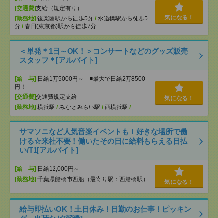
[交通費]
支給（規定有り）
気になる！
[勤務地]
後楽園駅から徒歩5分
/
水道橋駅から徒歩5
分
/
春日(東京都)駅から徒歩7分
＜単発＊1日～OK！＞コンサートなどのグッズ販売
スタッフ＊[アルバイト]
[給 与]
日給1万5000円～ ■最大で日給2万8500
円！
[交通費]
交通費規定支給
気になる！
[勤務地]
横浜駅
/
みなとみらい駅
/
西横浜駅
/
…
サマソニなど人気音楽イベントも！好きな場所で働
ける☆来社不要！働いたその日に給料もらえる日払
い/T1[アルバイト]
[給 与]
日給12,000円～
[勤務地]
千葉県船橋市西船（最寄り駅：西船橋駅）
気になる！
給与即払いOK！土日休み！日勤のお仕事！ピッキン