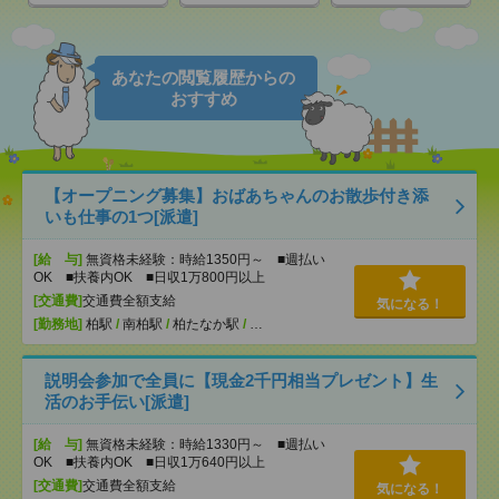
あなたの閲覧履歴からの
おすすめ
【オープニング募集】おばあちゃんのお散歩付き添
いも仕事の1つ[派遣]
[給 与]
無資格未経験：時給1350円～ ■週払い
OK ■扶養内OK ■日収1万800円以上
[交通費]
交通費全額支給
気になる！
[勤務地]
柏駅
/
南柏駅
/
柏たなか駅
/
…
説明会参加で全員に【現金2千円相当プレゼント】生
活のお手伝い[派遣]
[給 与]
無資格未経験：時給1330円～ ■週払い
OK ■扶養内OK ■日収1万640円以上
[交通費]
交通費全額支給
気になる！