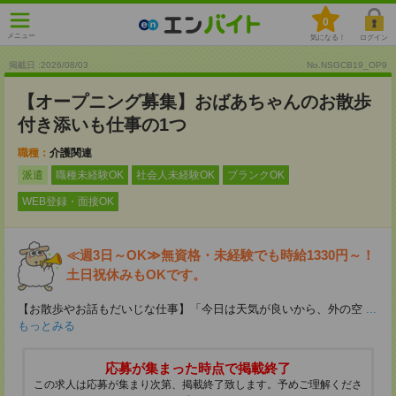
0
メニュー
気になる！
ログイン
掲載日 :2026
/
08
/
03
No.NSGCB19_OP9
【オープニング募集】おばあちゃんのお散歩
付き添いも仕事の1つ
職種：
介護関連
派遣
職種未経験OK
社会人未経験OK
ブランクOK
WEB登録・面接OK
≪週3日～OK≫無資格・未経験でも時給1330円～！
土日祝休みもOKです。
【お散歩やお話もだいじな仕事】「今日は天気が良いから、外の空
...
もっとみる
応募が集まった時点で掲載終了
この求人は応募が集まり次第、掲載終了致します。予めご理解くださ