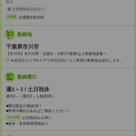
以上
交通費別途支給あり
交通費全額支給
交通費
勤務地
千葉県市川市
【市川市】市川大野・北国分・大町(千葉県)など勤務地多数！
≪自宅からドアtoドアで30分以内！≫ご希望の勤務地を紹介します。
勤務曜日
週2～3 / 土日祝休
週3日～（週2日～も相談OK）
■曜日固定の相談OK！
■希望の曜日があればご相談ください！
土日祝休みもOK！
休日休暇
■産休・育休取得実績あり