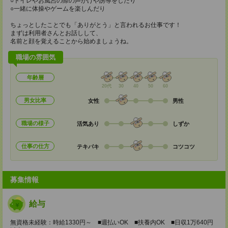
○トイレやお風呂の際の声かけや誘導をしたり
○一緒に体操やゲームを楽しんだり
ちょっとしたことでも「ありがとう」と言われるお仕事です！
まずは利用者さんとお話しして、
名前と顔を覚えることから始めましょうね。
職場の雰囲気
年齢層
20代
30
40
50
60
男女比率
女性
男性
職場の様子
活気あり
しずか
仕事の仕方
テキパキ
コツコツ
募集情報
給与
無資格未経験：時給1330円～ ■週払いOK ■扶養内OK ■日収1万640円