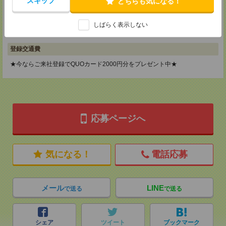
スキップ
どちらも気になる！
神奈川県横浜市保土ケ谷区神戸町134 横浜ビジネスパークサウスタワー
2F B区画
TEL：0120-901-799
しばらく表示しない
MAIL：
tenshoku@nikken-ts.jp
担当：採用担当
登録交通費
★今ならご来社登録でQUOカード2000円分をプレゼント中★
応募ページへ
気になる！
電話応募
メール
LINE
で送る
で送る
シェア
ツイート
ブックマーク