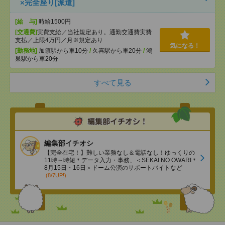
×完全座り[派遣]
[給 与]
時給1500円
[交通費]
実費支給／当社規定あり。通勤交通費実費
支払／上限4万円／月※規定あり
気になる！
[勤務地]
加須駅から車10分
/
久喜駅から車20分
/
鴻
巣駅から車20分
すべて見る
編集部イチオシ
【完全在宅！】難しい業務なし＆電話なし！ゆっくりの
11時～時短＊データ入力・事務、＜SEKAI NO OWARI＊
8月15日・16日＞ドーム公演のサポートバイトなど
(8/7UP!)