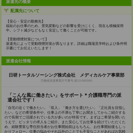
派遣先の概要
配属先について
【安心・安定の勤務先】
福祉のお仕事のため、景気変動などの影響を受けにくく、現在も積極採用
中。シフト減少などもなく安定して働くことが可能です。
【受動喫煙対策について】
派遣先によって受動喫煙対策が異なります。詳細は職場見学時および条件明
示書にてお伝えいたします！
派遣会社情報
日研トータルソーシング株式会社 メディカルケア事業部
労働者派遣事業許可番号:派13-060060
「こんな風に働きたい」をサポート＊介護職専門の派
遣会社です！
「自宅の近くで働きたい」「収入」「働き方を選びたい」「正社員を目指し
たい」などの希望条件や、仕事上の不満も丁寧にお聞きしてからご紹介する
ので長期でご活躍されている方が多いのが特長です。まずはご希望を聞いた
うえで、ピッタリの求人をご紹介。また安心してお仕事を続けていただくた
め、経験豊富な専任担当者がお仕事開始前はもちろん、お仕事開始後もしっ
かりフォロー。仕事の悩みやそれ以外のことでも不安なことがあればお気軽