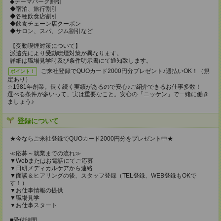
◆テーマパーク割引
◆宿泊、旅行割引
◆各種飲食店割引
◆飲食チェーン店クーポン
◆サロン、スパ、ジム割引など
【受動喫煙対策について】
派遣先により受動喫煙対策が異なります。
詳細は職場見学時及び条件明示書にて通知致します。
ご来社登録でQUOカード2000円分プレゼント♪週払いOK！（規
ポイント！
定あり）
☆1981年創業。長く続く実績があるので安心♪ご紹介できるお仕事多数！
選べる条件が多いって、実は重要なこと。安心の「ニッケン」で一緒に働き
ましょう♪
登録について
★今ならご来社登録でQUOカード2000円分をプレゼント中★
≪応募～就業までの流れ≫
▼Webまたはお電話にてご応募
▼日研メディカルケアから連絡
▼面談＆ヒアリングの後、スタッフ登録（TEL登録、WEB登録もOKで
す！）
▼お仕事情報の提供
▼職場見学
▼お仕事スタート
■受付時間