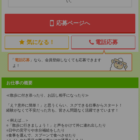
い。
応募ページへ
気になる！
電話応募
電話応募
なら、会員登録しなくても応募できます
よ！
お仕事の概要
≪散歩に付き添ったり、お話し相手になったり≫
「え？意外に簡単！」と思うくらい、スグできる仕事からスタート！
経験がなくて不安だった方も、皆さん問題なく活躍できています！
＜例えば…＞
○「散歩に行きましょう！」と声をかけて外に連れ出したり
○日中の見守りや水分補給をしたり
○食事を運んで、スプーンで食べさせたり