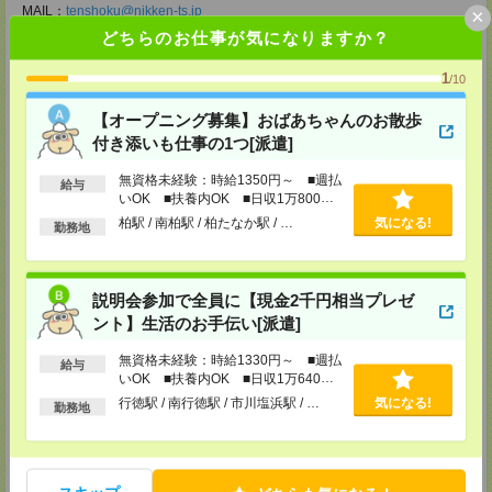
MAIL：
tenshoku@nikken-ts.jp
×
担当：採用担当
どちらのお仕事が気になりますか？
メディカルケア事業部 柏オフィス
1
/10
千葉県柏市末広町5-19 第12関口ビル7F 705号室
TEL：0120-935-218
MAIL：
tenshoku@nikken-ts.jp
【オープニング募集】おばあちゃんのお散歩
担当：採用担当
付き添いも仕事の1つ[派遣]
メディカルケア事業部 新宿オフィス
無資格未経験：時給1350円～ ■週払
給与
東京都新宿区新宿2-3-10 新宿御苑ビル6階
いOK ■扶養内OK ■日収1万800円
TEL：0120-457-235
以上
MAIL：
tenshoku@nikken-ts.jp
柏駅 / 南柏駅 / 柏たなか駅 / …
気になる!
勤務地
担当：採用担当
メディカルケア事業部 立川事業所
東京都立川市錦町1-12-14
説明会参加で全員に【現金2千円相当プレゼ
TEL：0120-934-200
ント】生活のお手伝い[派遣]
MAIL：
tenshoku@nikken-ts.jp
担当：採用担当
無資格未経験：時給1330円～ ■週払
給与
メディカルケア事業部 町田オフィス
いOK ■扶養内OK ■日収1万640円
東京都町田市森野1-7-23 大樹生命町田ビル6F
以上
行徳駅 / 南行徳駅 / 市川塩浜駅 / …
気になる!
勤務地
TEL：0120-453-285
MAIL：
tenshoku@nikken-ts.jp
担当：採用担当
メディカルケア事業部 横浜オフィス