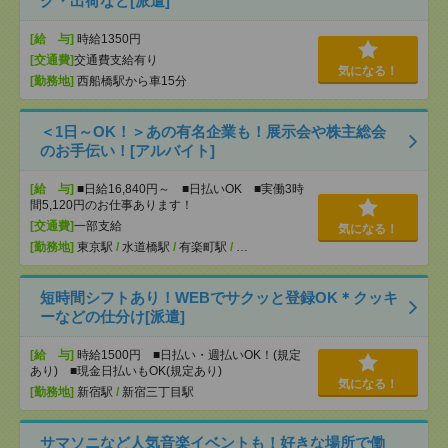
グ・出荷など[派遣]
[給 与]
時給1350円
[交通費]
交通費支給有り
気になる！
[勤務地]
西船橋駅から車15分
＜1日～OK！＞あの有名企業も！展示会や株主総会
のお手伝い！[アルバイト]
[給 与]
■日給16,840円～ ■日払いOK ■実働3時
間5,120円のお仕事あります！
[交通費]
一部支給
気になる！
[勤務地]
東京駅
/
水道橋駅
/
有楽町駅
/
…
短時間シフトあり！WEBでサクッと登録OK＊クッキ
ーなどの仕分け[派遣]
[給 与]
時給1500円 ■日払い・週払いOK！(規定
あり) ■現金日払いもOK(規定あり)
気になる！
[勤務地]
新宿駅
/
新宿三丁目駅
サマソニなど人気音楽イベントも！好きな場所で働