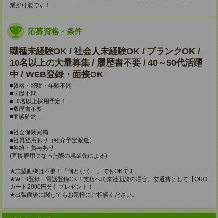
業が可能です！
応募資格・条件
職種未経験OK / 社会人未経験OK / ブランクOK /
10名以上の大量募集 / 履歴書不要 / 40～50代活躍
中 / WEB登録・面接OK
■資格・経験・年齢不問
■学歴不問
■10名以上採用予定！
■履歴書不要
■面談確約
■社会保険完備
■社員登用あり（紹介予定派遣）
■昇給・賞与あり
(直接雇用になった際の就業先による)
★志望動機は不要！「何となく…」でもOKです。
★WEB登録・電話登録OK！支店への来社面談の場合、交通費として【QUO
カード2000円分】プレゼント！
★出張面談に関してもお気軽にご相談ください。