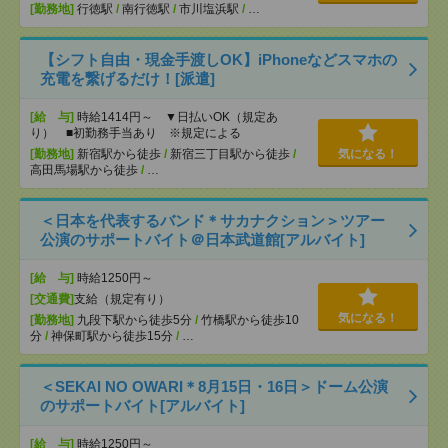
[勤務地]
行徳駅
/
南行徳駅
/
市川塩浜駅
/
…
【シフト自由・現金手渡しOK】iPhoneなどスマホの
充電を繋げるだけ！[派遣]
[給 与]
時給1414円～ ▼日払いOK（規定あ
り） ■初勤務手当あり ※規定による
[勤務地]
新宿駅から徒歩
/
新宿三丁目駅から徒歩
/
気になる！
高田馬場駅から徒歩
/
…
＜日本を代表するバンド＊サカナクション＞ツアー
公演のサポートバイト＠日本武道館[アルバイト]
[給 与]
時給1250円～
[交通費]
支給（規定有り）
気になる！
[勤務地]
九段下駅から徒歩5分
/
竹橋駅から徒歩10
分
/
神保町駅から徒歩15分
/
…
＜SEKAI NO OWARI＊8月15日・16日＞ドーム公演
のサポートバイト[アルバイト]
[給 与]
時給1250円～