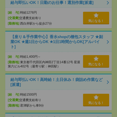
給与即払いOK！日勤のお仕事！選別作業[派遣]
[給 与]
時給1276円
[交通費]
交通費支給有り
気になる！
[勤務地]
西白井駅から徒歩27分
【座り＆手作業中心】香水shopの梱包スタッフ ★副
業OK ★週1日からOK ★1日1時間からOK[アルバイ
ト]
[給 与]
時給1,400円～
[勤務地]
東京都千代田区内神田2丁目14番12号 星屋
気になる！
第六ビル402号（最寄り駅：神田駅）
給与即払いOK！高時給！土日休み！袋詰め作業など
[派遣]
[給 与]
時給1500円
[交通費]
交通費支給有り
気になる！
[勤務地]
君津駅から車9分