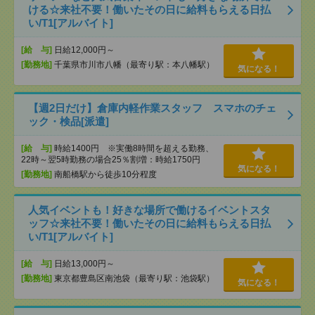
ける☆来社不要！働いたその日に給料もらえる日払
い/T1[アルバイト]
[給 与]
日給12,000円～
[勤務地]
千葉県市川市八幡（最寄り駅：本八幡駅）
気になる！
【週2日だけ】倉庫内軽作業スタッフ スマホのチェ
ック・検品[派遣]
[給 与]
時給1400円 ※実働8時間を超える勤務、
22時～翌5時勤務の場合25％割増：時給1750円
気になる！
[勤務地]
南船橋駅から徒歩10分程度
人気イベントも！好きな場所で働けるイベントスタ
ッフ☆来社不要！働いたその日に給料もらえる日払
い/T1[アルバイト]
[給 与]
日給13,000円～
[勤務地]
東京都豊島区南池袋（最寄り駅：池袋駅）
気になる！