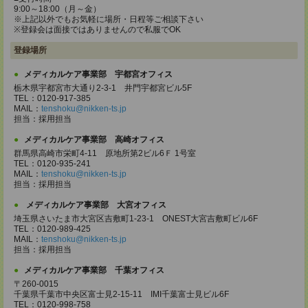
9:00～18:00（月～金）
※上記以外でもお気軽に場所・日程等ご相談下さい
※登録会は面接ではありませんので私服でOK
登録場所
メディカルケア事業部 宇都宮オフィス
栃木県宇都宮市大通り2-3-1 井門宇都宮ビル5F
TEL：0120-917-385
MAIL：
tenshoku@nikken-ts.jp
担当：採用担当
メディカルケア事業部 高崎オフィス
群馬県高崎市栄町4-11 原地所第2ビル6Ｆ 1号室
TEL：0120-935-241
MAIL：
tenshoku@nikken-ts.jp
担当：採用担当
メディカルケア事業部 大宮オフィス
埼玉県さいたま市大宮区吉敷町1-23-1 ONEST大宮吉敷町ビル6F
TEL：0120-989-425
MAIL：
tenshoku@nikken-ts.jp
担当：採用担当
メディカルケア事業部 千葉オフィス
〒260-0015
千葉県千葉市中央区富士見2-15-11 IMI千葉富士見ビル6F
TEL：0120-998-758