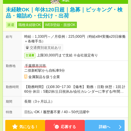
未経験OK｜年休120日超｜急募｜ピッキング・検
品・箱詰め・仕分け・出荷
派遣
職種未経験OK
WEB登録・面接OK
時給：1,330円～／月収例：225,000円（時給x8H実働x20日稼働
給与
＋各種手当）
交通費別途支給あり
上限30,000円まで支給 ※会社規定有り
交通費
千葉県市川市
勤務地
二俣新町駅から自転車9分
金属製品を扱う企業
【勤務時間】 (1)08:30~17:30 【備考】 勤務：日勤 休憩：1回 計
勤務時間
60分 休日：5勤2休/土日祝休み/会社カレンダーに準ずる/年間休
日120日 休暇：GW休暇・夏季休暇・年末年始休暇
長期（3ヶ月以上）
期間
日払いOK
/
履歴書不要
/
40～50代活躍中
特徴
気になる！
応募する
詳細へ