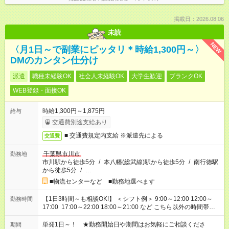
掲載日：2026.08.06
未読
NEW
〈月1日～で副業にピッタリ＊時給1,300円～〉
DMのカンタン仕分け
派遣
職種未経験OK
社会人未経験OK
大学生歓迎
ブランクOK
WEB登録・面接OK
時給1,300円～1,875円
給与
交通費別途支給あり
■ 交通費規定内支給 ※派遣先による
交通費
千葉県市川市
勤務地
市川駅から徒歩5分
/
本八幡(総武線)駅から徒歩5分
/
南行徳駅
から徒歩5分
/
…
■物流センターなど ■勤務地選べます
【1日3時間～も相談OK!】 ＜シフト例＞ 9:00～12:00 12:00～
勤務時間
17:00 17:00～22:00 18:00～21:00 など こちら以外の時間帯も
お気軽にご相談ください！
単発1日～！ ★勤務開始日や期間はお気軽にご相談くださ
期間