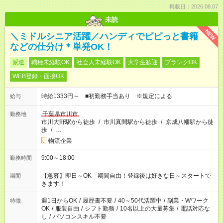
掲載日：2026.08.07
未読
NEW
＼ミドルシニア活躍／ハンディでピピっと書籍
などの仕分け＊単発OK！
派遣
職種未経験OK
社会人未経験OK
大学生歓迎
ブランクOK
WEB登録・面接OK
時給1333円～ ■初勤務手当あり ※規定による
給与
千葉県市川市
勤務地
市川大野駅から徒歩
/
市川真間駅から徒歩
/
京成八幡駅から徒
歩
/
…
物流企業
9:00～18:00
勤務時間
【急募】即日～OK 期間自由！登録後は好きな日～スタートで
期間
きます！
週1日からOK
/
履歴書不要
/
40～50代活躍中
/
副業・Wワーク
特徴
OK
/
服装自由
/
シフト勤務
/
10名以上の大量募集
/
電話対応な
し
/
パソコンスキル不要