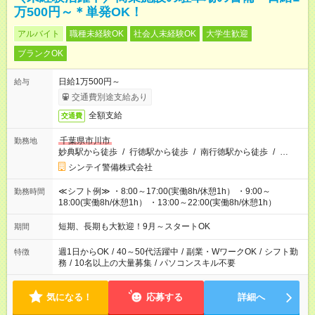
万500円～＊単発OK！
アルバイト
職種未経験OK
社会人未経験OK
大学生歓迎
ブランクOK
日給1万500円～
給与
交通費別途支給あり
全額支給
交通費
千葉県市川市
勤務地
妙典駅から徒歩
/
行徳駅から徒歩
/
南行徳駅から徒歩
/
…
シンテイ警備株式会社
≪シフト例≫ ・8:00～17:00(実働8h/休憩1h） ・9:00～
勤務時間
18:00(実働8h/休憩1h） ・13:00～22:00(実働8h/休憩1h）
短期、長期も大歓迎！9月～スタートOK
期間
週1日からOK
/
40～50代活躍中
/
副業・WワークOK
/
シフト勤
特徴
務
/
10名以上の大量募集
/
パソコンスキル不要
気になる！
応募する
詳細へ