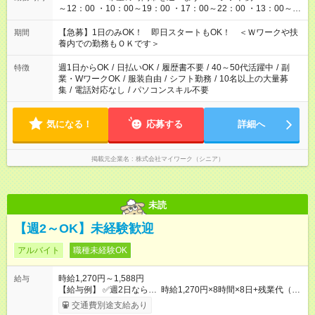
～12：00 ・10：00～19：00 ・17：00～22：00 ・13：00～
22：00 ・22：00～翌6：00 など
【急募】1日のみOK！ 即日スタートもOK！ ＜Ｗワークや扶
期間
養内での勤務もＯＫです＞
週1日からOK
/
日払いOK
/
履歴書不要
/
40～50代活躍中
/
副
特徴
業・WワークOK
/
服装自由
/
シフト勤務
/
10名以上の大量募
集
/
電話対応なし
/
パソコンスキル不要
気になる！
応募する
詳細へ
掲載元企業名
株式会社マイワーク（シニア）
未読
【週2～OK】未経験歓迎
アルバイト
職種未経験OK
時給1,270円～1,588円
給与
【給与例】 ✅週2日なら… 時給1,270円×8時間×8日+残業代（7
時間分）=月収92,396円 ✅週5日なら… 時給1,270円×8時間×21
交通費別途支給あり
日+残業代（20時間分）=月収245,120円 ✴️月末締、翌月20日払