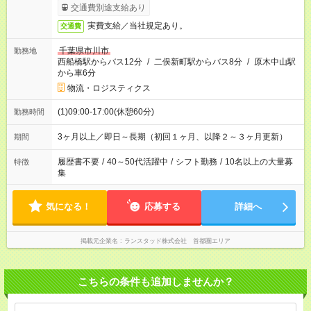
交通費別途支給あり
実費支給／当社規定あり。
交通費
千葉県市川市
勤務地
西船橋駅からバス12分
/
二俣新町駅からバス8分
/
原木中山駅
から車6分
物流・ロジスティクス
(1)09:00-17:00(休憩60分)
勤務時間
3ヶ月以上／即日～長期（初回１ヶ月、以降２～３ヶ月更新）
期間
履歴書不要
/
40～50代活躍中
/
シフト勤務
/
10名以上の大量募
特徴
集
気になる！
応募する
詳細へ
掲載元企業名
ランスタッド株式会社 首都圏エリア
こちらの条件も追加しませんか？