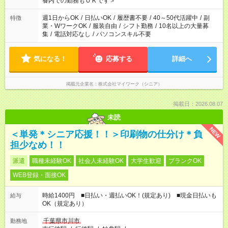
養内での勤務もＯＫです＞
週1日からOK
/
日払いOK
/
履歴書不要
/
40～50代活躍中
/
副
特徴
業・WワークOK
/
服装自由
/
シフト勤務
/
10名以上の大量募
集
/
電話対応なし
/
パソコンスキル不要
気になる！
応募する
詳細へ
掲載元企業名
株式会社マイワーク（シニア）
掲載日：2026.08.07
未読
NEW
＜単発＊シニア応援！！＞印刷物の仕分け＊負
担少なめ！！
派遣
職種未経験OK
社会人未経験OK
大学生歓迎
ブランクOK
WEB登録・面接OK
時給1400円 ■日払い・週払いOK！(規定あり) ■現金日払いも
給与
OK（規定あり）
千葉県市川市
勤務地