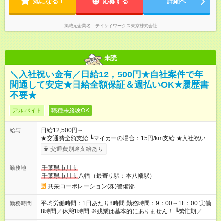
気になる！
応募する
詳細へ
掲載元企業名
テイケイワークス東京株式会社
未読
＼入社祝い金有／日給12，500円★自社案件で年
間通して安定★日給全額保証＆週払いOK★履歴書
不要★
アルバイト
職種未経験OK
日給12,500円～
給与
★交通費全額支給 ┗マイカーの場合：15円/km支給 ★入社祝い金
「5万円」あり ★残業手当 ┗残業代は別途全額支給いたします ---
交通費別途支給あり
-- 【法定研修※規定あり】 ・勤務期間：4日間 ・勤務時間：実働
5時間／休憩2時間 ・研修手当：合計3万3600円／28時間 ※時給
千葉県市川市
勤務地
1200円×7ｈ×4日間 （休憩2時間分も給与が発生します♪） 【試
千葉県市川市
八幡（最寄り駅：本八幡駅）
用期間】試用期間あり 試用期間の長さ：3ヶ月 雇用形態、給与
は本採用時と同じです。
共栄コーポレーション(株)警備部
平均労働時間：1日あたり8時間 勤務時間：9：00～18：00 実働
勤務時間
8時間／休憩1時間 ※残業は基本的にありません！ ┗繁忙期／多
忙期にお願いする場合あり ┗残業代は別途全額支給いたします！