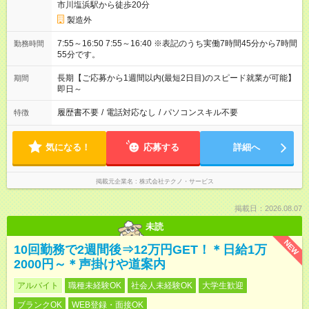
市川塩浜駅から徒歩20分
製造外
7:55～16:50 7:55～16:40 ※表記のうち実働7時間45分から7時間
勤務時間
55分です。
長期【ご応募から1週間以内(最短2日目)のスピード就業が可能】
期間
即日～
履歴書不要
/
電話対応なし
/
パソコンスキル不要
特徴
気になる！
応募する
詳細へ
掲載元企業名
株式会社テクノ・サービス
掲載日：2026.08.07
未読
NEW
10回勤務で2週間後⇒12万円GET！＊日給1万
2000円～＊声掛けや道案内
アルバイト
職種未経験OK
社会人未経験OK
大学生歓迎
ブランクOK
WEB登録・面接OK