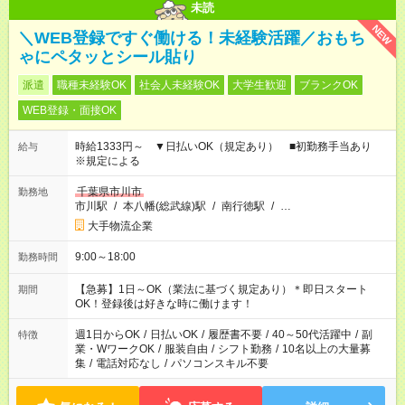
未読
NEW
＼WEB登録ですぐ働ける！未経験活躍／おもち
ゃにペタッとシール貼り
派遣
職種未経験OK
社会人未経験OK
大学生歓迎
ブランクOK
WEB登録・面接OK
時給1333円～ ▼日払いOK（規定あり） ■初勤務手当あり
給与
※規定による
千葉県市川市
勤務地
市川駅
/
本八幡(総武線)駅
/
南行徳駅
/
…
大手物流企業
9:00～18:00
勤務時間
【急募】1日～OK（業法に基づく規定あり）＊即日スタート
期間
OK！登録後は好きな時に働けます！
週1日からOK
/
日払いOK
/
履歴書不要
/
40～50代活躍中
/
副
特徴
業・WワークOK
/
服装自由
/
シフト勤務
/
10名以上の大量募
集
/
電話対応なし
/
パソコンスキル不要