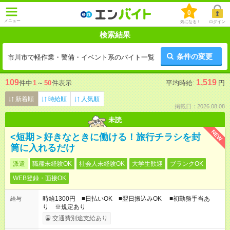
0
メニュー
気になる！
ログイン
検索結果
条件の変更
市川市で軽作業・警備・イベント系のバイト一覧
109
1,519
件中
1
～
50
件表示
平均時給:
円
新着順
時給順
人気順
掲載日：2026.08.08
未読
NEW
<短期＞好きなときに働ける！旅行チラシを封
筒に入れるだけ
派遣
職種未経験OK
社会人未経験OK
大学生歓迎
ブランクOK
WEB登録・面接OK
時給1300円 ■日払いOK ■翌日振込みOK ■初勤務手当あ
給与
り ※規定あり
交通費別途支給あり