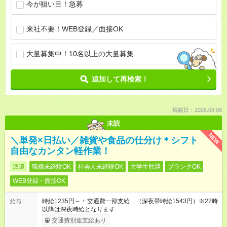
今が狙い目！急募
来社不要！WEB登録／面接OK
大量募集中！10名以上の大量募集
追加して再検索！
掲載日：2026.08.08
未読
NEW
＼単発×日払い／雑貨や食品の仕分け＊シフト
自由なカンタン軽作業！
派遣
職種未経験OK
社会人未経験OK
大学生歓迎
ブランクOK
WEB登録・面接OK
時給1235円～ + 交通費一部支給 （深夜帯時給1543円）※22時
給与
以降は深夜時給となります
交通費別途支給あり