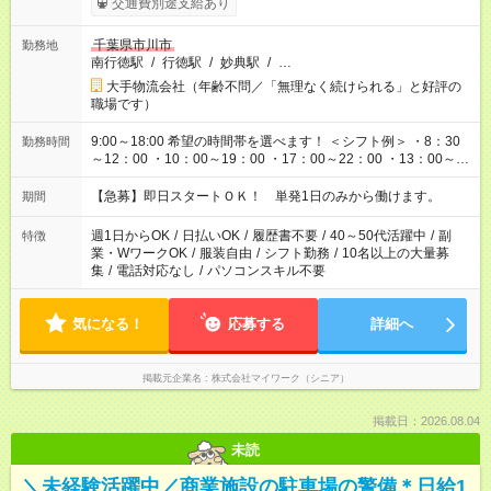
交通費別途支給あり
千葉県市川市
勤務地
南行徳駅
/
行徳駅
/
妙典駅
/
…
大手物流会社（年齢不問／「無理なく続けられる」と好評の
職場です）
9:00～18:00 希望の時間帯を選べます！ ＜シフト例＞ ・8：30
勤務時間
～12：00 ・10：00～19：00 ・17：00～22：00 ・13：00～
22：00 ・22：00～翌6：00 など
【急募】即日スタートＯＫ！ 単発1日のみから働けます。
期間
週1日からOK
/
日払いOK
/
履歴書不要
/
40～50代活躍中
/
副
特徴
業・WワークOK
/
服装自由
/
シフト勤務
/
10名以上の大量募
集
/
電話対応なし
/
パソコンスキル不要
気になる！
応募する
詳細へ
掲載元企業名
株式会社マイワーク（シニア）
掲載日：2026.08.04
未読
＼未経験活躍中／商業施設の駐車場の警備＊日給1