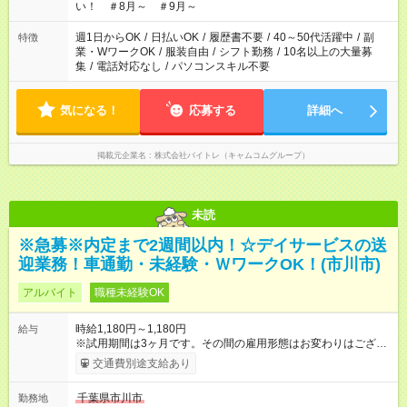
い！ ＃8月～ ＃9月～
週1日からOK
/
日払いOK
/
履歴書不要
/
40～50代活躍中
/
副
特徴
業・WワークOK
/
服装自由
/
シフト勤務
/
10名以上の大量募
集
/
電話対応なし
/
パソコンスキル不要
気になる！
応募する
詳細へ
掲載元企業名
株式会社バイトレ（キャムコムグループ）
未読
※急募※内定まで2週間以内！☆デイサービスの送
迎業務！車通勤・未経験・ＷワークOK！(市川市)
アルバイト
職種未経験OK
時給1,180円～1,180円
給与
※試用期間は3ヶ月です。その間の雇用形態はお変わりはござい
ません。そのほかの条件に変更はありません。 交通費（最大
交通費別途支給あり
1500円／日） 【試用期間】試用期間あり 試用期間の長さ：3ヶ
月 雇用形態、給与は本採用時と同じです。
千葉県市川市
勤務地