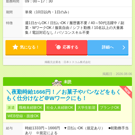
09：00～17：30
勤務時間
単発（10日以内・1日のみ）
期間
週1日からOK
/
日払いOK
/
履歴書不要
/
40～50代活躍中
/
副
特徴
業・WワークOK
/
服装自由
/
シフト勤務
/
10名以上の大量募
集
/
電話対応なし
/
パソコンスキル不要
気になる！
応募する
詳細へ
掲載元企業名
日本トスコム株式会社
掲載日：2026.08.06
未読
NEW
＼夜勤時給1666円！／お菓子やパンなどをもく
もく仕分けなど＠Wワークにも！
派遣
職種未経験OK
社会人未経験OK
大学生歓迎
ブランクOK
WEB登録・面接OK
時給1333円～1666円 ▼日払いOK（規定あり） ■初勤務手当
給与
あり ※規定による