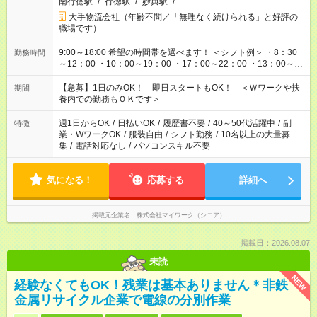
南行徳駅
/
行徳駅
/
妙典駅
/
…
大手物流会社（年齢不問／「無理なく続けられる」と好評の
職場です）
9:00～18:00 希望の時間帯を選べます！ ＜シフト例＞ ・8：30
勤務時間
～12：00 ・10：00～19：00 ・17：00～22：00 ・13：00～
22：00 ・22：00～翌6：00 など
【急募】1日のみOK！ 即日スタートもOK！ ＜Ｗワークや扶
期間
養内での勤務もＯＫです＞
週1日からOK
/
日払いOK
/
履歴書不要
/
40～50代活躍中
/
副
特徴
業・WワークOK
/
服装自由
/
シフト勤務
/
10名以上の大量募
集
/
電話対応なし
/
パソコンスキル不要
気になる！
応募する
詳細へ
掲載元企業名
株式会社マイワーク（シニア）
掲載日：2026.08.07
未読
NEW
経験なくてもOK！残業は基本ありません＊非鉄
金属リサイクル企業で電線の分別作業