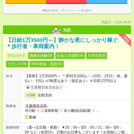
掲載元企業名
UTエージェント株式会社
掲載日：2026.08.06
未読
NEW
【日給1万3500円～】静かな夜にしっかり稼ぐ
＊歩行者・車両案内！
アルバイト
職種未経験OK
社会人未経験OK
大学生歓迎
ブランクOK
WEB登録・面接OK
【夜勤】1万3500円～ ＊原則月2回払い（10日・25日） 他、週
給与
払い・日払いの制度もあり（規定あり）＃日収1万円以上
交通費別途支給あり
全額支給
交通費
千葉県市川市
勤務地
市川駅
/
二俣新町駅
/
本八幡(総武線)駅
/
…
船橋
（選べる日勤・夜勤） ▼20：00～翌5：00／21：00～翌6：
勤務時間
00 など（休憩1h） 日勤のお仕事もございます！お気軽にご相談