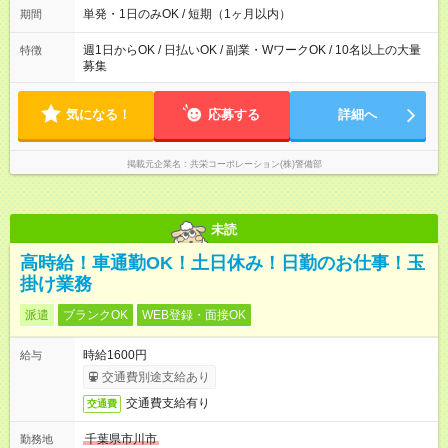
平均労働時間：1日あたり8時間 勤務時間：9：00～18：00 実働
単発・1日のみOK / 短期（1ヶ月以内）
期間
8時間／休憩1時間 ※残業は基本的にありません！ ┗繁忙期／多
忙期にお願いする場合あり ┗残業代は別途全額支給いたします！
週1日からOK / 日払いOK / 副業・WワークOK / 10名以上の大量
特徴
募集
気になる！
応募する
詳細へ
掲載元企業名
共栄コーポレーション(株)警備部
未読
高時給！車通勤OK！土日休み！日勤のお仕事！玉
掛け業務
派遣
ブランクOK
WEB登録・面接OK
時給1600円
給与
交通費別途支給あり
交通費支給有り
交通費
千葉県市川市
勤務地