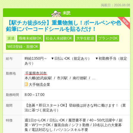
掲載日：2026.08.08
未読
NEW
【駅チカ徒歩5分】重量物無し！ボールペンや色
鉛筆にバーコードシールを貼るだけ！
派遣
職種未経験OK
社会人未経験OK
大学生歓迎
ブランクOK
WEB登録・面接OK
時給1350円～ ▼日払いOK（規定あり） ▼初勤務手当（規定
給与
あり）
千葉県市川市
勤務地
本八幡(総武線)駅
/
市川駅
/
南行徳駅
/
…
大手物流企業
8:00～17:00
勤務時間
【急募＊即日スタートOK】登録後は好きな時に働けます！（業
期間
法に基づく規定あり）
週1日からOK
/
日払いOK
/
履歴書不要
/
40～50代活躍中
/
副
特徴
業・WワークOK
/
服装自由
/
シフト勤務
/
10名以上の大量募
集
/
電話対応なし
/
パソコンスキル不要