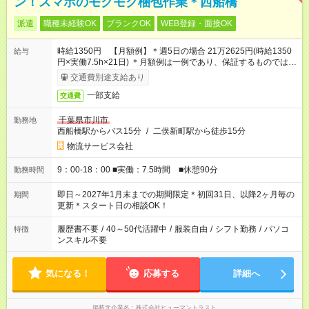
ン！スマホのモクモク梱包作業＊西船橋
派遣
職種未経験OK
ブランクOK
WEB登録・面接OK
時給1350円 【月額例】＊週5日の場合 21万2625円(時給1350
給与
円×実働7.5h×21日) ＊月額例は一例であり、保証するものではあ
りません。
交通費別途支給あり
一部支給
交通費
千葉県市川市
勤務地
西船橋駅からバス15分
/
二俣新町駅から徒歩15分
物流サービス会社
9：00-18：00 ■実働：7.5時間 ■休憩90分
勤務時間
即日～2027年1月末までの期間限定＊初回31日、以降2ヶ月毎の
期間
更新＊スタート日の相談OK！
履歴書不要
/
40～50代活躍中
/
服装自由
/
シフト勤務
/
パソコ
特徴
ンスキル不要
気になる！
応募する
詳細へ
掲載元企業名
株式会社ヒューマントラスト