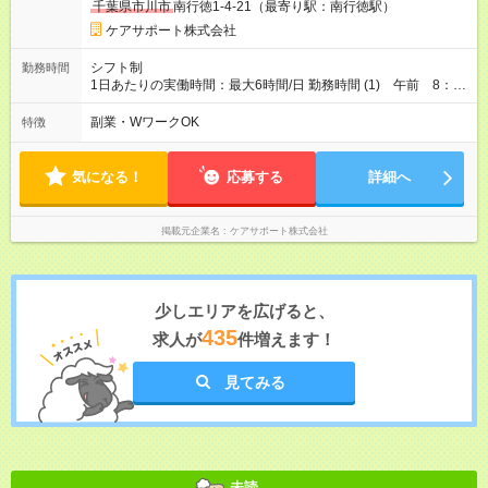
千葉県市川市
南行徳1-4-21（最寄り駅：南行徳駅）
ケアサポート株式会社
シフト制
勤務時間
1日あたりの実働時間：最大6時間/日 勤務時間 (1) 午前 8：00
～9：30 (2) 午後 4：30～6：00 週3日～OK！ ※勤務日数・
曜日相談可能！
副業・WワークOK
特徴
気になる！
応募する
詳細へ
掲載元企業名
ケアサポート株式会社
少しエリアを広げると、
435
求人が
件増えます！
見てみる
未読