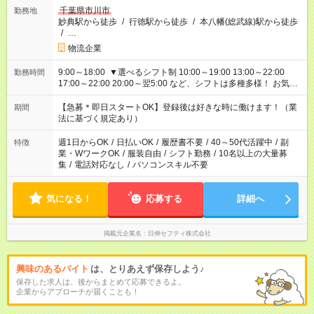
千葉県市川市
勤務地
妙典駅から徒歩
/
行徳駅から徒歩
/
本八幡(総武線)駅から徒歩
/
…
物流企業
9:00～18:00 ▼選べるシフト制 10:00～19:00 13:00～22:00
勤務時間
17:00～22:00 20:00～翌5:00 など、シフトは多種多様！ お気軽
にご相談ください！
【急募＊即日スタートOK】登録後は好きな時に働けます！（業
期間
法に基づく規定あり）
週1日からOK
/
日払いOK
/
履歴書不要
/
40～50代活躍中
/
副
特徴
業・WワークOK
/
服装自由
/
シフト勤務
/
10名以上の大量募
集
/
電話対応なし
/
パソコンスキル不要
気になる！
応募する
詳細へ
掲載元企業名
日伸セフティ株式会社
興味のあるバイト
は、とりあえず保存しよう♪
保存した求人は、後からまとめて応募できるよ。
企業からアプローチが届くことも！