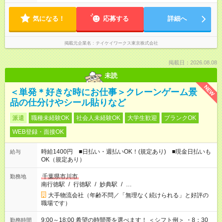
気になる！
応募する
詳細へ
掲載元企業名
テイケイワークス東京株式会社
掲載日：2026.08.08
未読
NEW
＜単発＊好きな時にお仕事＞クレーンゲーム景
品の仕分けやシール貼りなど
派遣
職種未経験OK
社会人未経験OK
大学生歓迎
ブランクOK
WEB登録・面接OK
時給1400円 ■日払い・週払いOK！(規定あり) ■現金日払いも
給与
OK（規定あり）
千葉県市川市
勤務地
南行徳駅
/
行徳駅
/
妙典駅
/
…
大手物流会社（年齢不問／「無理なく続けられる」と好評の
職場です）
9:00～18:00 希望の時間帯を選べます！ ＜シフト例＞ ・8：30
勤務時間