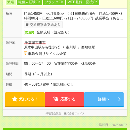
派遣
職種未経験OK
ブランクOK
WEB登録・面接OK
時給1450円 ≪月収例≫ ※21日勤務の場合 時給1,450円×8
給与
時間00分＝日給11,600円×21日＝243,600円+残業手当（ある場
合）+通勤交通費
交通費別途支給あり
全額支給（規定あり）
交通費
千葉県市川市
勤務地
原木中山駅から徒歩9分
/
市川駅
/
西船橋駅
非鉄金属リサイクル企業
08：00～17：00 実働8時間00分 休憩60分
勤務時間
長期（3ヶ月以上）
期間
40～50代活躍中
/
電話対応なし
特徴
気になる！
応募する
詳細へ
掲載元企業名
株式会社フェイス
掲載日：2026.08.07