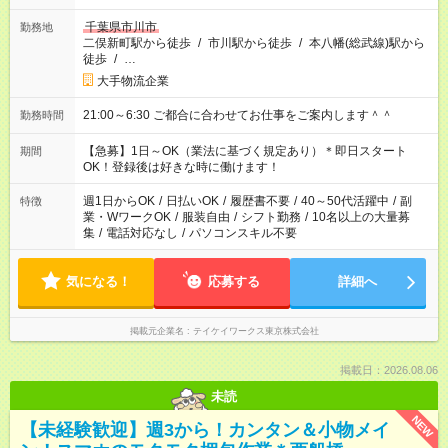
千葉県市川市
勤務地
二俣新町駅から徒歩
/
市川駅から徒歩
/
本八幡(総武線)駅から
徒歩
/
…
大手物流企業
21:00～6:30 ご都合に合わせてお仕事をご案内します＾＾
勤務時間
【急募】1日～OK（業法に基づく規定あり）＊即日スタート
期間
OK！登録後は好きな時に働けます！
週1日からOK
/
日払いOK
/
履歴書不要
/
40～50代活躍中
/
副
特徴
業・WワークOK
/
服装自由
/
シフト勤務
/
10名以上の大量募
集
/
電話対応なし
/
パソコンスキル不要
気になる！
応募する
詳細へ
掲載元企業名
テイケイワークス東京株式会社
掲載日：2026.08.06
未読
NEW
【未経験歓迎】週3から！カンタン＆小物メイ