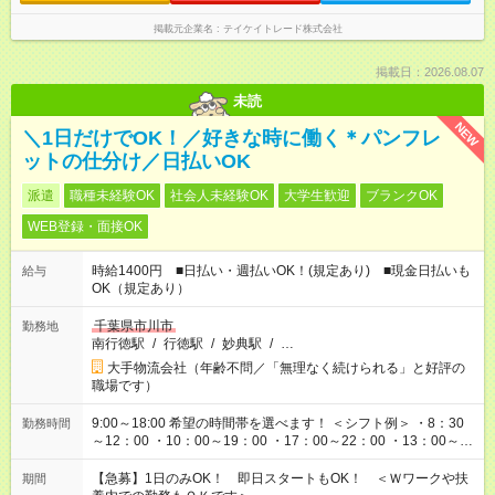
掲載元企業名
テイケイトレード株式会社
掲載日：2026.08.07
未読
NEW
＼1日だけでOK！／好きな時に働く＊パンフレ
ットの仕分け／日払いOK
派遣
職種未経験OK
社会人未経験OK
大学生歓迎
ブランクOK
WEB登録・面接OK
時給1400円 ■日払い・週払いOK！(規定あり) ■現金日払いも
給与
OK（規定あり）
千葉県市川市
勤務地
南行徳駅
/
行徳駅
/
妙典駅
/
…
大手物流会社（年齢不問／「無理なく続けられる」と好評の
職場です）
9:00～18:00 希望の時間帯を選べます！ ＜シフト例＞ ・8：30
勤務時間
～12：00 ・10：00～19：00 ・17：00～22：00 ・13：00～
22：00 ・22：00～翌6：00 など
【急募】1日のみOK！ 即日スタートもOK！ ＜Ｗワークや扶
期間