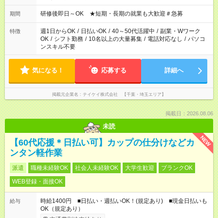
ください！
研修後即日～OK ★短期・長期の就業も大歓迎＃急募
期間
週1日からOK
/
日払いOK
/
40～50代活躍中
/
副業・Wワーク
特徴
OK
/
シフト勤務
/
10名以上の大量募集
/
電話対応なし
/
パソコ
ンスキル不要
気になる！
応募する
詳細へ
掲載元企業名
テイケイ株式会社 【千葉・埼玉エリア】
掲載日：2026.08.06
未読
NEW
【60代応援＊日払い可】カップの仕分けなどカ
ンタン軽作業
派遣
職種未経験OK
社会人未経験OK
大学生歓迎
ブランクOK
WEB登録・面接OK
時給1400円 ■日払い・週払いOK！(規定あり) ■現金日払いも
給与
OK（規定あり）