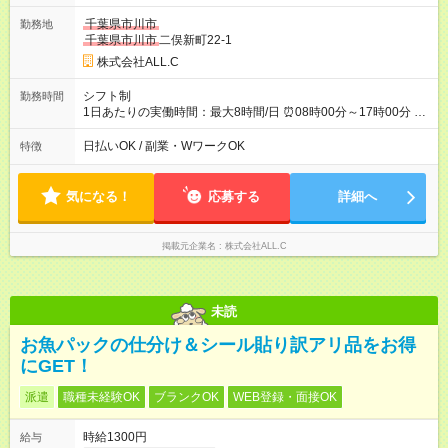
い ✴️日払い制度（規定あり） ✴️残業割増時給1,588円 【試用期
千葉県市川市
勤務地
間】試用期間なし
千葉県市川市
二俣新町22-1
株式会社ALL.C
シフト制
勤務時間
1日あたりの実働時間：最大8時間/日 ⏰08時00分～17時00分 ⏰
09時00分～18時00分 ✳️月～土のシフト制 ✳️週2日～OK ✳️休憩1
時間
日払いOK / 副業・WワークOK
特徴
気になる！
応募する
詳細へ
掲載元企業名
株式会社ALL.C
未読
お魚パックの仕分け＆シール貼り訳アリ品をお得
にGET！
派遣
職種未経験OK
ブランクOK
WEB登録・面接OK
時給1300円
給与