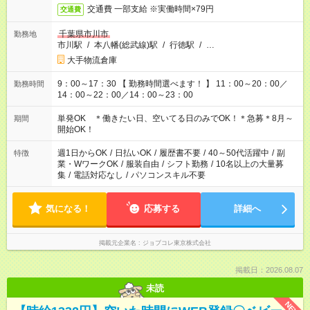
交通費 一部支給 ※実働時間×79円
交通費
千葉県市川市
勤務地
市川駅
/
本八幡(総武線)駅
/
行徳駅
/
…
大手物流倉庫
9：00～17：30 【 勤務時間選べます！ 】 11：00～20：00／
勤務時間
14：00～22：00／14：00～23：00
単発OK ＊働きたい日、空いてる日のみでOK！＊急募＊8月～
期間
開始OK！
週1日からOK
/
日払いOK
/
履歴書不要
/
40～50代活躍中
/
副
特徴
業・WワークOK
/
服装自由
/
シフト勤務
/
10名以上の大量募
集
/
電話対応なし
/
パソコンスキル不要
気になる！
応募する
詳細へ
掲載元企業名
ジョブコレ東京株式会社
掲載日：2026.08.07
未読
NEW