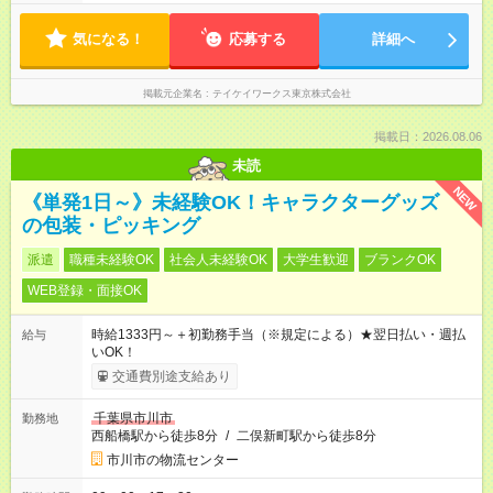
気になる！
応募する
詳細へ
掲載元企業名
テイケイワークス東京株式会社
掲載日：2026.08.06
未読
NEW
《単発1日～》未経験OK！キャラクターグッズ
の包装・ピッキング
派遣
職種未経験OK
社会人未経験OK
大学生歓迎
ブランクOK
WEB登録・面接OK
時給1333円～＋初勤務手当（※規定による）★翌日払い・週払
給与
いOK！
交通費別途支給あり
千葉県市川市
勤務地
西船橋駅から徒歩8分
/
二俣新町駅から徒歩8分
市川市の物流センター