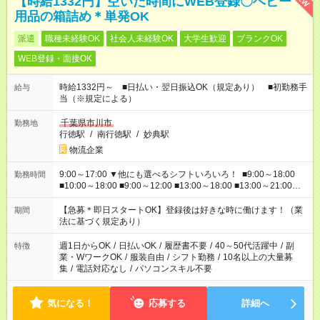
【時給1332円】空いた時間にWEB登録〇ベビー
用品の箱詰め＊単発OK
派遣
職種未経験OK
社会人未経験OK
大学生歓迎
ブランクOK
WEB登録・面接OK
時給1332円～ ■日払い・翌日振込OK（規定あり） ■初勤務手
給与
当（※規定による）
千葉県市川市
勤務地
行徳駅
/
南行徳駅
/
妙典駅
物流企業
9:00～17:00 ▼他にも選べるシフトいろいろ！ ■9:00～18:00
勤務時間
■10:00～18:00 ■9:00～12:00 ■13:00～18:00 ■13:00～21:00
■22:00～翌6:00 など あなたの希望を教えてください！
【急募＊即日スタートOK】登録後は好きな時に働けます！（業
期間
法に基づく規定あり）
週1日からOK
/
日払いOK
/
履歴書不要
/
40～50代活躍中
/
副
特徴
業・WワークOK
/
服装自由
/
シフト勤務
/
10名以上の大量募
集
/
電話対応なし
/
パソコンスキル不要
気になる！
応募する
詳細へ