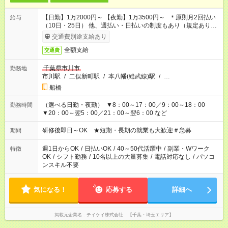
【日勤】1万2000円～ 【夜勤】1万3500円～ ＊原則月2回払い
給与
（10日・25日） 他、週払い・日払いの制度もあり（規定あり）
＃日収1万円以上
交通費別途支給あり
全額支給
交通費
千葉県市川市
勤務地
市川駅
/
二俣新町駅
/
本八幡(総武線)駅
/
…
船橋
（選べる日勤・夜勤） ▼8：00～17：00／9：00～18：00
勤務時間
▼20：00～翌5：00／21：00～翌6：00 など
研修後即日～OK ★短期・長期の就業も大歓迎＃急募
期間
週1日からOK
/
日払いOK
/
40～50代活躍中
/
副業・Wワーク
特徴
OK
/
シフト勤務
/
10名以上の大量募集
/
電話対応なし
/
パソコ
ンスキル不要
気になる！
応募する
詳細へ
掲載元企業名
テイケイ株式会社 【千葉・埼玉エリア】