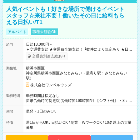
人気イベントも！好きな場所で働けるイベント
スタッフ☆来社不要！働いたその日に給料もら
える日払い/T1
アルバイト
職種未経験OK
日給13,000円～
給与
＋交通費支給 ★交通費全額支給！ ┗案件により規定あり ★日払
いOK！（規定あり） ┗働いたその日に現金GET♪ お仕事後はコ
交通費別途支給あり
ンビニATMから 日払い分を引き落とせます！ 【試用期間】試
用期間なし
横浜市西区
勤務地
神奈川県横浜市西区みなとみらい（最寄り駅：みなとみらい
駅）
株式会社ワンベルウッズ
勤務時間は指定なし
勤務時間
変形労働時間制 想定労働時間160時間/月 【シフト例】 ・8：00
～21：00
単発・1日のみOK
期間
週1日からOK / 日払いOK / 副業・WワークOK / 10名以上の大量
特徴
募集