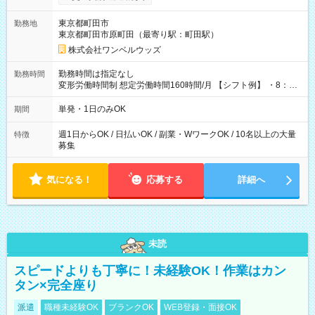
ンビニATMから 日払い分を引き落とせます！ 【試用期間】試
用期間なし
東京都町田市
勤務地
東京都町田市原町田（最寄り駅：町田駅）
株式会社ワンベルウッズ
勤務時間は指定なし
勤務時間
変形労働時間制 想定労働時間160時間/月 【シフト例】 ・8：00
～21：00
単発・1日のみOK
期間
週1日からOK / 日払いOK / 副業・WワークOK / 10名以上の大量
特徴
募集
気になる！
応募する
詳細へ
未読
スピードよりも丁寧に！未経験OK！作業はカン
タン×完全座り
派遣
職種未経験OK
ブランクOK
WEB登録・面接OK