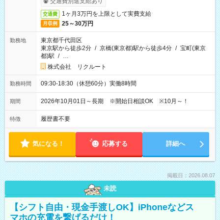
交通費別途支給あり
1ヶ月3万円を上限として実費支給
交通費
25～30万円
月収例
東京都千代田区
勤務地
東京駅から徒歩2分
/
京橋(東京都)駅から徒歩4分
/
宝町(東京
都)駅
/
…
株式会社 リクルート
09:30-18:30（休憩60分）実働8時間
勤務時間
2026年10月01日～長期 ※開始日相談OK ※10月～！
期間
履歴書不要
特徴
気になる！
応募する
詳細へ
掲載日：2026.08.07
未読
【シフト自由・現金手渡しOK】iPhoneなどス
マホの充電を繋げるだけ！