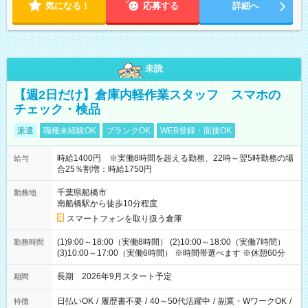
気になる！
応募する
詳細へ
未読
【週2日だけ】倉庫内軽作業スタッフ スマホの
チェック・検品
派遣
職種未経験OK
ブランクOK
WEB登録・面接OK
時給1400円 ※実働8時間を超える勤務、22時～翌5時勤務の場
給与
合25％割増：時給1750円
千葉県船橋市
勤務地
南船橋駅から徒歩10分程度
スマートフォンを取り扱う倉庫
(1)9:00～18:00（実働8時間） (2)10:00～18:00（実働7時間）
勤務時間
(3)10:00～17:00（実働6時間） ※時間帯選べます ※休憩60分
長期 2026年9月スタート予定
期間
日払いOK
/
履歴書不要
/
40～50代活躍中
/
副業・WワークOK
/
特徴