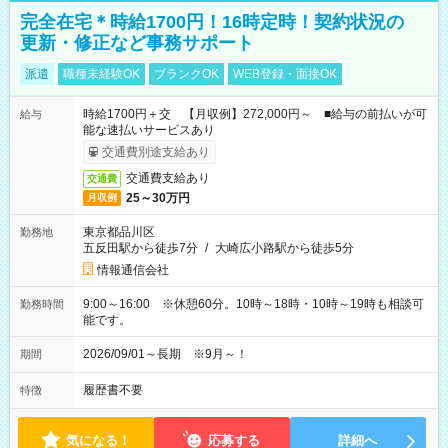
完全在宅＊時給1700円！16時定時！契約状況の
更新・修正など事務サポート
派遣
職種未経験OK
ブランクOK
WEB登録・面接OK
時給1700円＋交 【月収例】272,000円～ ■給与の前払いが可
給与
能な速払いサービスあり
交通費別途支給あり
交通費支給あり
交通費
25～30万円
月収例
東京都品川区
勤務地
五反田駅から徒歩7分
/
大崎広小路駅から徒歩5分
情報通信会社
9:00～16:00 ※休憩60分。10時～18時・10時～19時も相談可
勤務時間
能です。
2026/09/01～長期 ※9月～！
期間
履歴書不要
特徴
気になる！
応募する
詳細へ