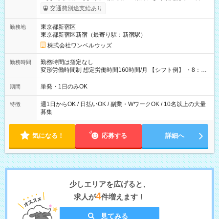
いOK！（規定あり） ┗働いたその日に現金GET♪ お仕事後はコ
交通費別途支給あり
ンビニATMから 日払い分を引き落とせます！ 【試用期間】試
用期間なし
東京都新宿区
勤務地
東京都新宿区新宿（最寄り駅：新宿駅）
株式会社ワンベルウッズ
勤務時間は指定なし
勤務時間
変形労働時間制 想定労働時間160時間/月 【シフト例】 ・8：00
～21：00
単発・1日のみOK
期間
週1日からOK / 日払いOK / 副業・WワークOK / 10名以上の大量
特徴
募集
気になる！
応募する
詳細へ
少しエリアを広げると、
4
求人が
件増えます！
見てみる