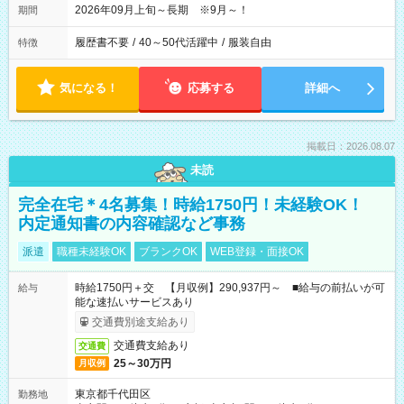
2026年09月上旬～長期 ※9月～！
期間
履歴書不要
/
40～50代活躍中
/
服装自由
特徴
気になる！
応募する
詳細へ
掲載日：2026.08.07
未読
完全在宅＊4名募集！時給1750円！未経験OK！
内定通知書の内容確認など事務
派遣
職種未経験OK
ブランクOK
WEB登録・面接OK
時給1750円＋交 【月収例】290,937円～ ■給与の前払いが可
給与
能な速払いサービスあり
交通費別途支給あり
交通費支給あり
交通費
25～30万円
月収例
東京都千代田区
勤務地