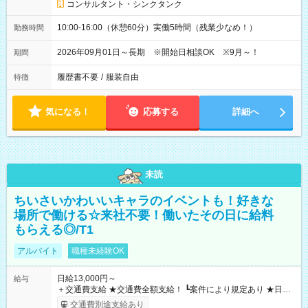
コンサルタント・シンクタンク
10:00-16:00（休憩60分）実働5時間（残業少なめ！）
勤務時間
2026年09月01日～長期 ※開始日相談OK ※9月～！
期間
履歴書不要
/
服装自由
特徴
気になる！
応募する
詳細へ
未読
ちいさいかわいいキャラのイベントも！好きな
場所で働ける☆来社不要！働いたその日に給料
もらえる◎/T1
アルバイト
職種未経験OK
日給13,000円～
給与
＋交通費支給 ★交通費全額支給！ ┗案件により規定あり ★日払
いOK！（規定あり） ┗働いたその日に現金GET♪ お仕事後はコ
交通費別途支給あり