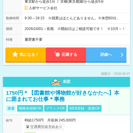
東京駅から徒歩1分
/
京橋(東京都)駅から徒歩5分
人材サービス会社
9:30～18:15 ※残業はほとんどありません。※休憩60分。
勤務時間
2026/10/01～長期 ※開始日はご相談可能です！ ※10月～！
期間
履歴書不要
特徴
気になる！
応募する
詳細へ
掲載日：2026.08.07
未読
1750円＊【図書館や博物館が好きなかたへ】本
に囲まれてお仕事＊事務
派遣
職種未経験OK
ブランクOK
WEB登録・面接OK
時給1750円 月収例 245,000円
給与
交通費別途支給あり