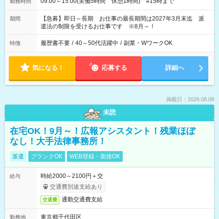
09:00～15:00(実働5時間 休憩1時間) #15時まで
勤務時間
【急募】即日～長期 お仕事の最長期間は2027年3月末迄 派
期間
遣法の制限を受けるお仕事です ※8月～！
履歴書不要
/
40～50代活躍中
/
副業・WワークOK
特徴
気になる！
応募する
詳細へ
掲載日：2026.08.08
未読
在宅OK！9月～！広報アシスタント！残業ほぼ
なし！大手法律事務所！
派遣
ブランクOK
WEB登録・面接OK
時給2000～2100円＋交
給与
交通費別途支給あり
通勤交通費支給
交通費
東京都千代田区
勤務地