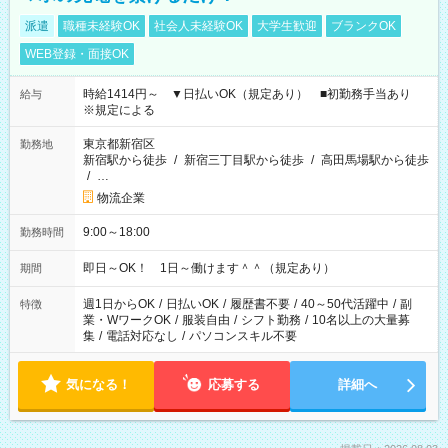
派遣
職種未経験OK
社会人未経験OK
大学生歓迎
ブランクOK
WEB登録・面接OK
時給1414円～ ▼日払いOK（規定あり） ■初勤務手当あり
給与
※規定による
東京都新宿区
勤務地
新宿駅から徒歩
/
新宿三丁目駅から徒歩
/
高田馬場駅から徒歩
/
…
物流企業
9:00～18:00
勤務時間
即日～OK！ 1日～働けます＾＾（規定あり）
期間
週1日からOK
/
日払いOK
/
履歴書不要
/
40～50代活躍中
/
副
特徴
業・WワークOK
/
服装自由
/
シフト勤務
/
10名以上の大量募
集
/
電話対応なし
/
パソコンスキル不要
気になる！
応募する
詳細へ