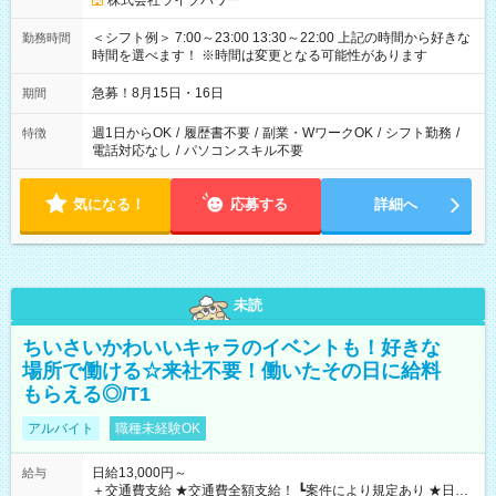
株式会社ライブパワー
＜シフト例＞ 7:00～23:00 13:30～22:00 上記の時間から好きな
勤務時間
時間を選べます！ ※時間は変更となる可能性があります
急募！8月15日・16日
期間
週1日からOK
/
履歴書不要
/
副業・WワークOK
/
シフト勤務
/
特徴
電話対応なし
/
パソコンスキル不要
気になる！
応募する
詳細へ
未読
ちいさいかわいいキャラのイベントも！好きな
場所で働ける☆来社不要！働いたその日に給料
もらえる◎/T1
アルバイト
職種未経験OK
日給13,000円～
給与
＋交通費支給 ★交通費全額支給！ ┗案件により規定あり ★日払