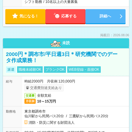
シフト勤務
/
10名以上の大量募集
気になる！
応募する
詳細へ
掲載日：2026.08.06
未読
2000円＊調布市/平日週3日＊研究機関でのデー
タ作成業務！
派遣
職種未経験OK
ブランクOK
WEB登録・面接OK
時給2000円 月収例 120,000円
給与
交通費別途支給あり
全額支給
交通費
10～15万円
月収例
東京都調布市
勤務地
仙川駅から民間バス20分
/
三鷹駅から民間バス20分
消防・防災に関する財団法人