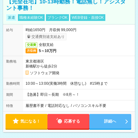
【完全在宅】10-13時勤務！電話無し！アシスタ
ント事務！
派遣
職種未経験OK
ブランクOK
WEB登録・面接OK
時給1650円 月収例 99,000円
給与
交通費別途支給あり
全額支給
交通費
5～10万円
月収例
東京都港区
勤務地
新橋駅から徒歩2分
ソフトウェア開発
10:00～13:00(実働3時間 休憩なし) #15時まで
勤務時間
【急募】即日～長期 ※8月～！
期間
履歴書不要
/
電話対応なし
/
パソコンスキル不要
特徴
気になる！
応募する
詳細へ