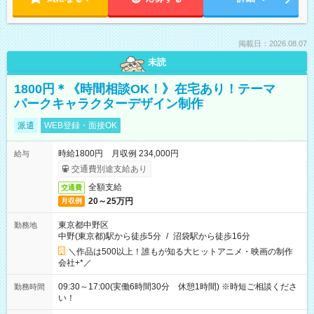
掲載日：2026.08.07
未読
1800円＊《時間相談OK！》在宅あり！テーマ
パークキャラクターデザイン制作
派遣
WEB登録・面接OK
時給1800円 月収例 234,000円
給与
交通費別途支給あり
全額支給
交通費
20～25万円
月収例
東京都中野区
勤務地
中野(東京都)駅から徒歩5分
/
沼袋駅から徒歩16分
＼作品は500以上！誰もが知る大ヒットアニメ・映画の制作
会社+*／
09:30～17:00(実働6時間30分 休憩1時間) ※時短ご相談くださ
勤務時間
い！