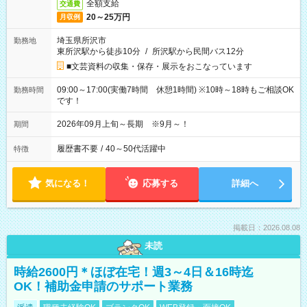
全額支給
交通費
20～25万円
月収例
埼玉県所沢市
勤務地
東所沢駅から徒歩10分
/
所沢駅から民間バス12分
■文芸資料の収集・保存・展示をおこなっています
09:00～17:00(実働7時間 休憩1時間) ※10時～18時もご相談OK
勤務時間
です！
2026年09月上旬～長期 ※9月～！
期間
履歴書不要
/
40～50代活躍中
特徴
気になる！
応募する
詳細へ
掲載日：2026.08.08
未読
時給2600円＊ほぼ在宅！週3～4日＆16時迄
OK！補助金申請のサポート業務