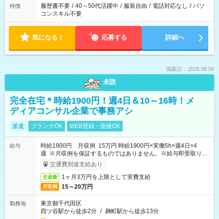
履歴書不要
/
40～50代活躍中
/
服装自由
/
電話対応なし
/
パソ
特徴
コンスキル不要
気になる！
応募する
詳細へ
掲載日：2026.08.06
未読
完全在宅＊時給1900円！週4日＆10～16時！メ
ディアコンサル企業で事務アシ
派遣
ブランクOK
WEB登録・面接OK
時給1900円 月収例 15万円 時給1900円×実働5h×週4日×4
給与
週 ※月収例を保証するものではありません。※給与即受取りサ
ービス利用可（利用条件有）
交通費別途支給あり
1ヶ月3万円を上限として実費支給
交通費
15～20万円
月収例
東京都千代田区
勤務地
四ツ谷駅から徒歩2分
/
麹町駅から徒歩13分