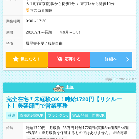
大手町(東京都)駅から徒歩1分
/
東京駅から徒歩10分
マスコミ関連
9:30～17:30
勤務時間
2026/9/1～長期 ※9月～OK！
期間
履歴書不要
/
服装自由
特徴
気になる！
応募する
詳細へ
掲載日：2026.08.07
未読
完全在宅＊未経験OK！時給1720円【リクルー
ト】美容部門で営業事務
派遣
職種未経験OK
ブランクOK
WEB登録・面接OK
時給1720円 月収例 28万円 時給1720円×実働8h×週5日×4週
給与
+残業5h ※月収例を保証するものではありません。※給与即受
取りサービス利用可（利用条件有）