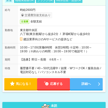
派遣
職種未経験OK
ブランクOK
WEB登録・面接OK
時給2600円
給与
交通費別途支給あり
全額支給
交通費
東京都中央区
勤務地
八丁堀(東京都)駅から徒歩2分
/
茅場町駅から徒歩6分
建設業界向けのAIサービスの提供など
10:00～17:00(実働6時間 休憩1時間) ※定時：10:00～
勤務時間
19:00（※終わりの時間：16:00～19:00で相談可！）
【急募】即日～長期 ※8月～！
期間
履歴書不要
/
40～50代活躍中
/
副業・WワークOK
/
服装自由
/
特徴
電話対応なし
/
パソコンスキル不要
気になる！
応募する
詳細へ
未読