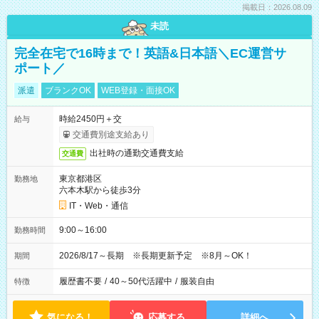
掲載日：2026.08.09
未読
完全在宅で16時まで！英語&日本語＼EC運営サ
ポート／
派遣
ブランクOK
WEB登録・面接OK
時給2450円＋交
給与
交通費別途支給あり
出社時の通勤交通費支給
交通費
東京都港区
勤務地
六本木駅から徒歩3分
IT・Web・通信
9:00～16:00
勤務時間
2026/8/17～長期 ※長期更新予定 ※8月～OK！
期間
履歴書不要
/
40～50代活躍中
/
服装自由
特徴
気になる！
応募する
詳細へ