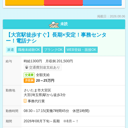
掲載日：2026.08.06
未読
【大宮駅徒歩すぐ】長期×安定！事務センタ
ー！電話ナシ
派遣
職種未経験OK
ブランクOK
WEB登録・面接OK
時給1300円 月収例 201,500円
給与
交通費別途支給あり
全額支給
交通費
20～25万円
月収例
さいたま市大宮区
勤務地
大宮(埼玉県)駅から徒歩3分
事務代行業
08:30～17:15(実働7時間45分 休憩1時間)
勤務時間
2026年08月下旬～長期 ※8月～！
期間