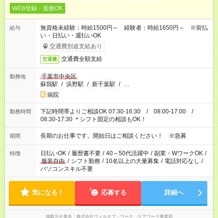
WEB登録・面接OK
無資格未経験：時給1500円～ 経験者：時給1650円～ ※前払
給与
い・日払い・週払いOK
交通費別途支給あり
交通費全額支給
交通費
千葉市中央区
勤務地
蘇我駅
/
浜野駅
/
新千葉駅
/
…
病院
下記時間帯よりご相談OK 07:30-16:30 / 08:00-17:00 /
勤務時間
08:30-17:30 ＊シフト固定の相談もOK！
長期のお仕事です。開始日はご相談ください！ ※急募
期間
日払いOK
/
履歴書不要
/
40～50代活躍中
/
副業・WワークOK
/
特徴
服装自由
/
シフト勤務
/
10名以上の大量募集
/
電話対応なし
/
パソコンスキル不要
気になる！
応募する
詳細へ
掲載元企業名
株式会社ウィルオブ・ワーク ケアワーク事業部