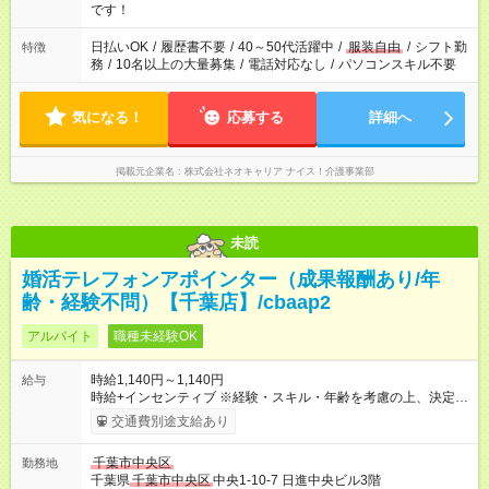
です！
日払いOK
/
履歴書不要
/
40～50代活躍中
/
服装自由
/
シフト勤
特徴
務
/
10名以上の大量募集
/
電話対応なし
/
パソコンスキル不要
気になる！
応募する
詳細へ
掲載元企業名
株式会社ネオキャリア ナイス！介護事業部
未読
婚活テレフォンアポインター（成果報酬あり/年
齢・経験不問）【千葉店】/cbaap2
アルバイト
職種未経験OK
時給1,140円～1,140円
給与
時給+インセンティブ ※経験・スキル・年齢を考慮の上、決定し
ます。 《成果に応じたインセンティブ支給例》 テレアポ未経
交通費別途支給あり
験、入社5ヶ月目の女性パートさんが、時給に加えて、月7万円
のインセンティブを獲得するなど、入社年数に関わりなく成
千葉市中央区
勤務地
果・貢献に応じた報酬制度が導入されています。 ※試用期間は3
千葉県
千葉市中央区
中央1-10-7 日進中央ビル3階
ヶ月で、その間は有期契約です。そのほかの条件に変更はあり