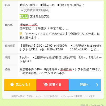
時給2200円～ ■週払いOK ■日収1万7600円以上
給与
交通費別途支給あり
交通費全額支給
交通費
千葉市中央区
勤務地
西千葉駅
/
本千葉駅
/
千葉寺駅
/
…
【自宅からドアtoドアで30分以内】介護施設でのお仕事。勤
務地選べます！
【日勤のみ】9:00～17:00（休憩60分） ■ご希望があればその他
勤務時間
シフトもOK！ （例）8:30～17:30 10:00～19:00 など
「家族とお休みを合わせたい」 「できれば残業はしたくない」
など、あなたのご希望に沿ったお仕事をご紹介します！ ※Wワ
2ヶ月～ ■ご応募から最短3日後に開始可能 8月～、9月スター
期間
ーク希望の方へ 今ご覧のお仕事で希望する勤務時間と、もう1つ
トもOK！
のお仕事の勤務時間。 合計で週40時間を超える場合は応募でき
ません
履歴書不要
/
40～50代活躍中
/
服装自由
/
シフト勤務
/
10名以
特徴
上の大量募集
/
パソコンスキル不要
気になる！
応募する
詳細へ
掲載元企業名
日研トータルソーシング株式会社 メディカルケア事業部 ナース派遣
掲載日：2026.08.08