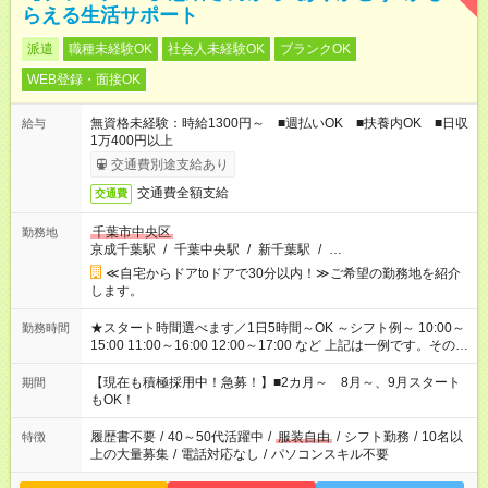
らえる生活サポート
派遣
職種未経験OK
社会人未経験OK
ブランクOK
WEB登録・面接OK
無資格未経験：時給1300円～ ■週払いOK ■扶養内OK ■日収
給与
1万400円以上
交通費別途支給あり
交通費全額支給
交通費
千葉市中央区
勤務地
京成千葉駅
/
千葉中央駅
/
新千葉駅
/
…
≪自宅からドアtoドアで30分以内！≫ご希望の勤務地を紹介
します。
★スタート時間選べます／1日5時間～OK ～シフト例～ 10:00～
勤務時間
15:00 11:00～16:00 12:00～17:00 など 上記は一例です。その他
シフトもご相談ください。 ※Wワークの場合当社と合わせて法
定労働時間が週40時間を超えなければOKです。
【現在も積極採用中！急募！】■2カ月～ 8月～、9月スタート
期間
もOK！
履歴書不要
/
40～50代活躍中
/
服装自由
/
シフト勤務
/
10名以
特徴
上の大量募集
/
電話対応なし
/
パソコンスキル不要