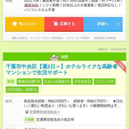
日払いOK
/
履歴書不要
/
40～50代活躍中
/
副業・WワークOK
/
特徴
服装自由
/
シフト勤務
/
10名以上の大量募集
/
電話対応なし
/
パソコンスキル不要
気になる！
応募する
詳細へ
掲載元企業名
マンパワーグループ株式会社 ケアサービス事業部 （医療福祉介護関連）
掲載日：2026.08.08
未読
NEW
千葉市中央区【週2日～】ホテルライクな高齢者
マンションで生活サポート
派遣
職種未経験OK
社会人未経験OK
大学生歓迎
ブランクOK
WEB登録・面接OK
無資格未経験：時給1500円～ 経験者：時給1750円～ ★日払
給与
い／週払い制度あり（月払いも選べます）※稼働開始時は手続き
完了次第のお支払いとなります。
交通費別途支給あり
交通費全額支給※規定有
交通費