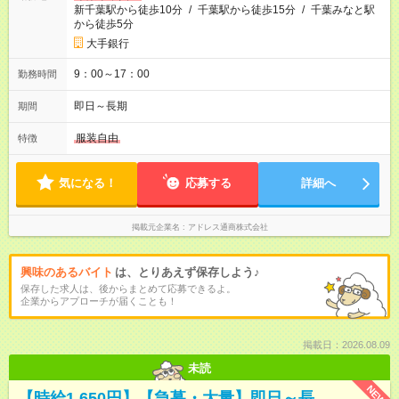
新千葉駅から徒歩10分
/
千葉駅から徒歩15分
/
千葉みなと駅
から徒歩5分
大手銀行
9：00～17：00
勤務時間
即日～長期
期間
服装自由
特徴
気になる！
応募する
詳細へ
掲載元企業名
アドレス通商株式会社
興味のあるバイト
は、とりあえず保存しよう♪
保存した求人は、後からまとめて応募できるよ。
企業からアプローチが届くことも！
掲載日：2026.08.09
未読
NEW
【時給1,650円】【急募・大量】即日～長