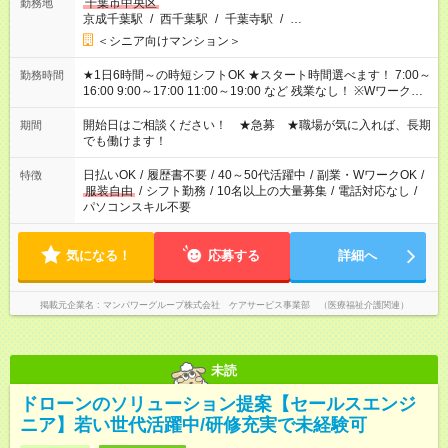
千葉市中央区
勤務地
京成千葉駅
/
西千葉駅
/
千葉寺駅
/
…
＜シニア向けマンション＞
★1日6時間～の時短シフトOK ★スタート時間選べます！ 7:00～
勤務時間
16:00 9:00～17:00 11:00～19:00 など 残業なし！ ※Wワークの
場合、他のお仕事と合わせ週40時間超の就業はご案内できませ
ん ※法令に基づき、週20時間以上勤務は社会保険への加入対象
開始日はご相談ください！ ★急募 ★職場が気に入れば、長期
期間
となります ※労働者派遣法（日雇い派遣の原則禁止）により、
でも働けます！
短時間・短期間の就業はご案内が難しい場合があります
日払いOK
/
履歴書不要
/
40～50代活躍中
/
副業・WワークOK
/
特徴
服装自由
/
シフト勤務
/
10名以上の大量募集
/
電話対応なし
/
パソコンスキル不要
気になる！
応募する
詳細へ
掲載元企業名
マンパワーグループ株式会社 ケアサービス事業部 （医療福祉介護関連）
未読
ドローンのソリューション提案【セールスエンジ
ニア】若い世代活躍中/研修充実で未経験可