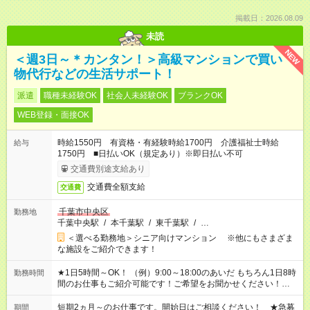
掲載日：2026.08.09
未読
NEW
＜週3日～＊カンタン！＞高級マンションで買い
物代行などの生活サポート！
派遣
職種未経験OK
社会人未経験OK
ブランクOK
WEB登録・面接OK
時給1550円 有資格・有経験時給1700円 介護福祉士時給
給与
1750円 ■日払いOK（規定あり）※即日払い不可
交通費別途支給あり
交通費全額支給
交通費
千葉市中央区
勤務地
千葉中央駅
/
本千葉駅
/
東千葉駅
/
…
＜選べる勤務地＞シニア向けマンション ※他にもさまざま
な施設をご紹介できます！
★1日5時間～OK！ （例）9:00～18:00のあいだ もちろん1日8時
勤務時間
間のお仕事もご紹介可能です！ご希望をお聞かせください！★家
庭の都合でお休みが必要な場合も遠慮なくご相談ください。 ※
週最低15時間以上の勤務が必要です
短期2ヵ月～のお仕事です。開始日はご相談ください！ ★急募
期間