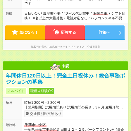
です！
日払いOK
/
履歴書不要
/
40～50代活躍中
/
服装自由
/
シフト勤
特徴
務
/
10名以上の大量募集
/
電話対応なし
/
パソコンスキル不要
気になる！
応募する
詳細へ
掲載元企業名
株式会社ネオキャリア ナイス！介護事業部
未読
年間休日120日以上！完全土日祝休み！総合事務ポ
ジションの募集
アルバイト
職種未経験OK
時給1,200円～2,200円
給与
【試用期間】試用期間あり 試用期間の長さ：3ヶ月 雇用形態、
給与は本採用時と同じです。
交通費別途支給あり
千葉市中央区
勤務地
千葉県
千葉市中央区
新田町１２－２５パークフロント5F（最寄