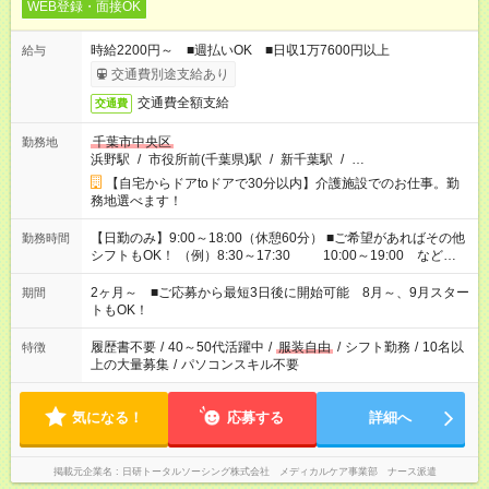
WEB登録・面接OK
時給2200円～ ■週払いOK ■日収1万7600円以上
給与
交通費別途支給あり
交通費全額支給
交通費
千葉市中央区
勤務地
浜野駅
/
市役所前(千葉県)駅
/
新千葉駅
/
…
【自宅からドアtoドアで30分以内】介護施設でのお仕事。勤
務地選べます！
【日勤のみ】9:00～18:00（休憩60分） ■ご希望があればその他
勤務時間
シフトもOK！ （例）8:30～17:30 10:00～19:00 など
「家族とお休みを合わせたい」 「できれば残業はしたくない」
など、あなたのご希望に沿ったお仕事をご紹介します！ ※Wワ
2ヶ月～ ■ご応募から最短3日後に開始可能 8月～、9月スター
期間
ーク希望の方へ 今ご覧のお仕事で希望する勤務時間と、もう1つ
トもOK！
のお仕事の勤務時間。 合計で週40時間を超える場合は応募でき
ません
履歴書不要
/
40～50代活躍中
/
服装自由
/
シフト勤務
/
10名以
特徴
上の大量募集
/
パソコンスキル不要
気になる！
応募する
詳細へ
掲載元企業名
日研トータルソーシング株式会社 メディカルケア事業部 ナース派遣