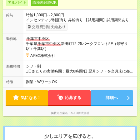
アルバイト
職種未経験OK
時給1,300円～2,800円
給与
インセンティブ制度有り 昇給有り 【試用期間】試用期間あり 試
用期間の長さ：4ヶ月 雇用形態、給与は本採用時と同じです。
交通費別途支給あり
千葉市中央区
勤務地
千葉県
千葉市中央区
新田町12-25パークフロント5F（最寄り
駅：千葉駅）
APEX株式会社
シフト制
勤務時間
1日あたりの実働時間：最大8時間/日 翌月シフトを当月末に都度
相談の上決定 1日あたりの実働時間：8時間 出勤時間 ・フルタイ
ム勤務◎ ・9:00～19:00の中でシフト可（4h～可能）
副業・WワークOK
特徴
気になる！
応募する
詳細へ
掲載元企業名
APEX株式会社
少しエリアを広げると、