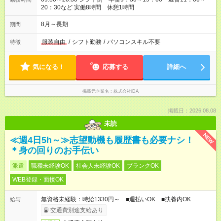
20：30など 実働8時間 休憩1時間
8月～長期
期間
服装自由
/
シフト勤務
/
パソコンスキル不要
特徴
気になる！
応募する
詳細へ
掲載元企業名
株式会社iDA
掲載日：2026.08.08
未読
NEW
≪週4日5h～≫志望動機も履歴書も必要ナシ！
＊身の回りのお手伝い
派遣
職種未経験OK
社会人未経験OK
ブランクOK
WEB登録・面接OK
無資格未経験：時給1330円～ ■週払いOK ■扶養内OK
給与
交通費別途支給あり