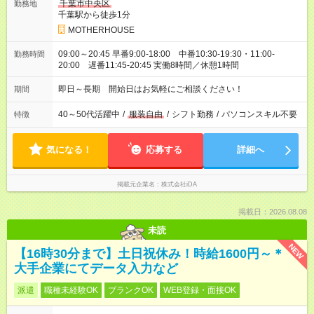
千葉市中央区
勤務地
千葉駅から徒歩1分
MOTHERHOUSE
09:00～20:45 早番9:00-18:00 中番10:30-19:30・11:00-
勤務時間
20:00 遅番11:45-20:45 実働8時間／休憩1時間
即日～長期 開始日はお気軽にご相談ください！
期間
40～50代活躍中
/
服装自由
/
シフト勤務
/
パソコンスキル不要
特徴
気になる！
応募する
詳細へ
掲載元企業名
株式会社iDA
掲載日：2026.08.08
未読
NEW
【16時30分まで】土日祝休み！時給1600円～＊
大手企業にてデータ入力など
派遣
職種未経験OK
ブランクOK
WEB登録・面接OK