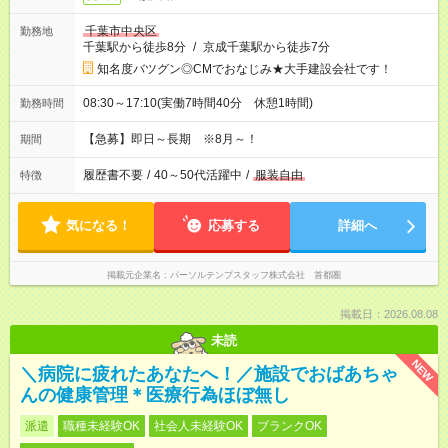
千葉市中央区
勤務地
千葉駅から徒歩8分
/
京成千葉駅から徒歩7分
知名度バツグン◎CMでおなじみ★大手建設会社です！
08:30～17:10(実働7時間40分 休憩1時間)
勤務時間
【急募】即日～長期 ※8月～！
期間
履歴書不要
/
40～50代活躍中
/
服装自由
特徴
気になる！
応募する
詳細へ
掲載元企業名
パーソルテンプスタッフ株式会社 首都圏
掲載日：2026.08.08
未読
NEW
＼病院に疲れたあなたへ！／施設でおばあちゃ
んの健康管理＊医療行為ほぼ無し
派遣
職種未経験OK
社会人未経験OK
ブランクOK