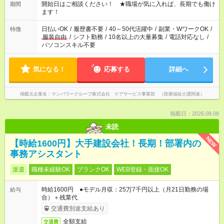
週40時間超の就業はご案内できません ※法令に基づき、週20時
開始日はご相談ください！ ★職場が気に入れば、長期でも働け
期間
間以上勤務は社会保険への加入対象となります ※労働者派遣法
ます！
（日雇い派遣の原則禁止）により、短時間・短期間の就業はご
案内が難しい場合があります
日払いOK
/
履歴書不要
/
40～50代活躍中
/
副業・WワークOK
/
特徴
服装自由
/
シフト勤務
/
10名以上の大量募集
/
電話対応なし
/
パソコンスキル不要
気になる！
応募する
詳細へ
掲載元企業名
マンパワーグループ株式会社 ケアサービス事業部 （医療福祉介護関連）
掲載日：2026.08.08
未読
NEW
【時給1600円】大手建設会社！長期！部署内の
事務アシスタント
派遣
職種未経験OK
ブランクOK
WEB登録・面接OK
時給1600円 ●モデル月収：25万7千円以上（月21日勤務の場
給与
合）＋残業代
交通費別途支給あり
全額支給
交通費