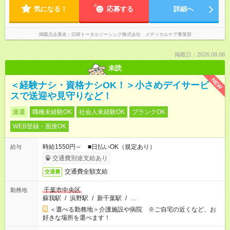
気になる！
応募する
詳細へ
掲載元企業名
日研トータルソーシング株式会社 メディカルケア事業部
掲載日：2026.08.08
未読
NEW
＜経験ナシ・資格ナシOK！＞小さめデイサービ
スで送迎や見守りなど！
派遣
職種未経験OK
社会人未経験OK
ブランクOK
WEB登録・面接OK
時給1550円～ ■日払いOK（規定あり）
給与
交通費別途支給あり
交通費全額支給
交通費
千葉市中央区
勤務地
蘇我駅
/
浜野駅
/
新千葉駅
/
…
＜選べる勤務地＞介護施設や病院 ※ご自宅の近くなど、お
好きな場所を選べます！