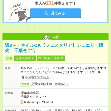
131
求人が
件増えます！
見てみる
未読
週3～・ネイルOK【フェスタリア】ジュエリー販
売 千葉そごう
派遣
職種未経験OK
WEB登録・面接OK
時給1500円～1700円 ※ご経験・スキルにより考慮致します ス
給与
マホでかんたんに前払いで給与が受け取れます（※上限、条件
あり）
交通費別途支給あり
交通費全額支給（規定あり）
交通費
千葉市中央区
勤務地
千葉駅から徒歩1分
festaria bijou SOPHIA
09:30～20:30 シフト例 早番9：30～19：00 遅番11：00～
勤務時間