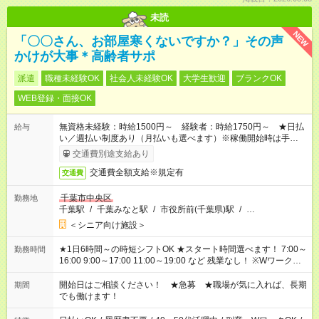
未読
NEW
「〇〇さん、お部屋寒くないですか？」その声
かけが大事＊高齢者サポ
派遣
職種未経験OK
社会人未経験OK
大学生歓迎
ブランクOK
WEB登録・面接OK
無資格未経験：時給1500円～ 経験者：時給1750円～ ★日払
給与
い／週払い制度あり（月払いも選べます）※稼働開始時は手続き
完了次第のお支払いとなります。
交通費別途支給あり
交通費全額支給※規定有
交通費
千葉市中央区
勤務地
千葉駅
/
千葉みなと駅
/
市役所前(千葉県)駅
/
…
＜シニア向け施設＞
★1日6時間～の時短シフトOK ★スタート時間選べます！ 7:00～
勤務時間
16:00 9:00～17:00 11:00～19:00 など 残業なし！ ※Wワークの
場合、他のお仕事と合わせ週40時間超の就業はご案内できませ
ん ※法令に基づき、週20時間以上勤務は社会保険への加入対象
開始日はご相談ください！ ★急募 ★職場が気に入れば、長期
期間
となります ※労働者派遣法（日雇い派遣の原則禁止）により、
でも働けます！
短時間・短期間の就業はご案内が難しい場合があります