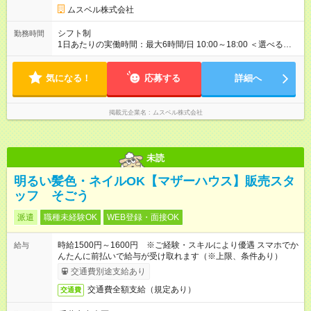
ません。 【試用期間】試用期間あり 試用期間の長さ：2ヶ月
ムスベル株式会社
※ 雇用形態と給与に、本採用時と異なる部分があります。 雇用
形態：中途採用（契約社員） 給与：本採用時と同じです。 ※試
シフト制
勤務時間
用期間は2ヶ月で、その間は有期契約です。そのほかの条件に変
1日あたりの実働時間：最大6時間/日 10:00～18:00 ＜選べるシ
更はありません。 ※月所定労働時間が110時間未満の方は試用期
フト＞ (1)10:00～16:00 (2)10:00～17:00 (3)10:00～18:00 ◎
間3ヶ月になります。
勤務時間は(1)～(3)で選択OK！ ◎勤務日数：週4日～5日勤務
気になる！
（希望シフト制） ◎原則定時退社／残業はほとんどありませ
応募する
詳細へ
ん！
掲載元企業名
ムスベル株式会社
未読
明るい髪色・ネイルOK【マザーハウス】販売スタ
ッフ そごう
派遣
職種未経験OK
WEB登録・面接OK
時給1500円～1600円 ※ご経験・スキルにより優遇 スマホでか
給与
んたんに前払いで給与が受け取れます（※上限、条件あり）
交通費別途支給あり
交通費全額支給（規定あり）
交通費