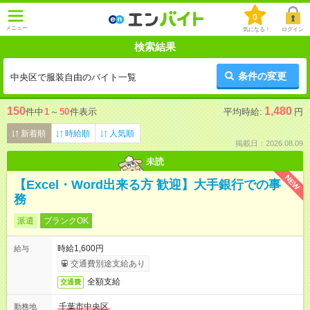
0
メニュー
気になる！
ログイン
検索結果
条件の変更
中央区で服装自由のバイト一覧
150
1,480
件中
1
～
50
件表示
平均時給:
円
新着順
時給順
人気順
掲載日：2026.08.09
未読
NEW
【Excel・Word出来る方 歓迎】大手銀行での事
務
派遣
ブランクOK
時給1,600円
給与
交通費別途支給あり
全額支給
交通費
千葉市中央区
勤務地