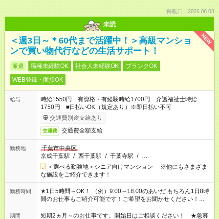
掲載日：2026.08.08
未読
NEW
＜週3日～＊60代まで活躍中！＞高級マンショ
ンで買い物代行などの生活サポート！
派遣
職種未経験OK
社会人未経験OK
ブランクOK
WEB登録・面接OK
時給1550円 有資格・有経験時給1700円 介護福祉士時給
給与
1750円 ■日払いOK（規定あり）※即日払い不可
交通費別途支給あり
交通費全額支給
交通費
千葉市中央区
勤務地
京成千葉駅
/
西千葉駅
/
千葉寺駅
/
…
＜選べる勤務地＞シニア向けマンション ※他にもさまざま
な施設をご紹介できます！
★1日5時間～OK！ （例）9:00～18:00のあいだ もちろん1日8時
勤務時間
間のお仕事もご紹介可能です！ご希望をお聞かせください！★家
庭の都合でお休みが必要な場合も遠慮なくご相談ください。 ※
週最低15時間以上の勤務が必要です
短期2ヵ月～のお仕事です。開始日はご相談ください！ ★急募
期間