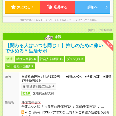
気になる！
応募する
詳細へ
掲載元企業名
日研トータルソーシング株式会社 メディカルケア事業部
掲載日：2026.08.08
未読
NEW
【関わる人はいつも同じ！】推しのために稼い
で休める＊生活サポ
派遣
職種未経験OK
社会人未経験OK
ブランクOK
WEB登録・面接OK
無資格未経験：時給1330円～ ■週払いOK ■扶養内OK ■日収
給与
1万640円以上
交通費別途支給あり
交通費全額支給
交通費
千葉市中央区
勤務地
千葉みなと駅
/
市役所前(千葉県)駅
/
栄町(千葉県)駅
/
…
≪自宅からドアtoドアで30分以内！≫ご希望の勤務地を紹介