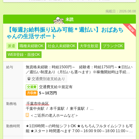
掲載日：2026.08.08
未読
NEW
【毎週お給料振り込み可能＊週払い】おばあち
ゃんの生活サポート
派遣
職種未経験OK
社会人未経験OK
大学生歓迎
ブランクOK
WEB登録・面接OK
無資格未経験：時給1500円～ 経験者：時給1750円～★日払い
給与
／週払い制度あり（月払いも選べます）※稼働開始時は手続き完
了次第のお支払いとなります。
交通費別途支給あり
交通費支給※規定有
交通費
5～10万円
月収例
千葉市中央区
勤務地
千葉中央駅
/
本千葉駅
/
東千葉駅
/
…
＜ご近所の老人ホームなど＞
★1日6時間～の時短シフトOK ★もちろんフルタイムシフトも可
勤務時間
能 ★スタート時間選べます 7:00～16:00 9:00～18:00 11:00～
20:00 など 残業なし！ ※Wワークの場合、他のお仕事と合わせ