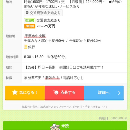
時給1600円～1700円＋交 【月収例】224,000円～ ■給与の
給与
前払いが可能な速払いサービスあり
交通費別途支給あり
交通費支給あり
交通費
20～25万円
月収例
千葉市中央区
勤務地
千葉みなと駅から徒歩5分
/
千葉駅から徒歩15分
銀行
8:30～16:30 ※休憩60分。
勤務時間
【急募】即日～長期 ※開始日はご相談可能です！
期間
履歴書不要
/
服装自由
/
電話対応なし
特徴
気になる！
応募する
詳細へ
掲載元企業名
株式会社スタッフサービス（神奈川・千葉・埼玉エリア）
掲載日：2026.08.08
未読