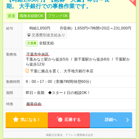
期。 大手銀行での事務作業です。
派遣
職種未経験OK
ブランクOK
時給1,650円 月収例）1,650円×7時間×20日＝231,000円
給与
交通費別途支給あり
全額支給
交通費
千葉市中央区
勤務地
千葉みなと駅から徒歩5分
/
新千葉駅から徒歩8分
/
千葉駅か
ら徒歩12分
千葉に拠点を置く、大手地方銀行本店
9：00～17：00（実働7時間/休憩60分）
勤務時間
即日～長期 ◆スタート日の相談OK！
期間
服装自由
特徴
気になる！
応募する
詳細へ
掲載元企業名
アドレス通商株式会社