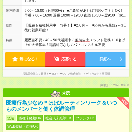
します。
9:00～18:00（休憩60分） ■ご希望があれば下記シフトもOK！
勤務時間
早番 7:00～16:00 遅番 10:00～19:00 夜勤 16:30～翌9:30 「家族
と休みを合わせたい」 「余裕を持って夕飯の準備がしたい」
「できれば残業はしたくない」 など、ご希望を教えてください
【現在も積極採用中！急募！】■2カ月～ ■応募から最短2～3日
期間
ね。 ※Wワーク希望の方へ 今ご覧のお仕事で希望する勤務時間
後に就業可能！
と、もう1つのお仕事の勤務時間。 合計で週40時間を超える場
合は応募できません。
履歴書不要
/
40～50代活躍中
/
服装自由
/
シフト勤務
/
10名以
特徴
上の大量募集
/
電話対応なし
/
パソコンスキル不要
気になる！
応募する
詳細へ
掲載元企業名
日研トータルソーシング株式会社 メディカルケア事業部
掲載日：2026.08.08
未読
NEW
医療行為少なめ＊ほぼルーティンワーク＆いつ
ものメンバーと働く体調管理
派遣
職種未経験OK
社会人未経験OK
ブランクOK
WEB登録・面接OK