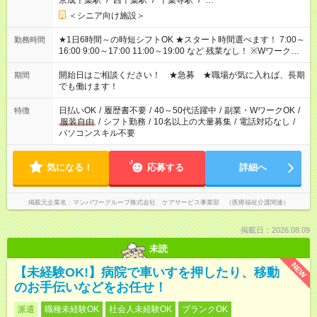
京成千葉駅
/
西千葉駅
/
千葉寺駅
/
…
＜シニア向け施設＞
★1日6時間～の時短シフトOK ★スタート時間選べます！ 7:00～
勤務時間
16:00 9:00～17:00 11:00～19:00 など 残業なし！ ※Wワークの
場合、他のお仕事と合わせ週40時間超の就業はご案内できませ
ん ※法令に基づき、週20時間以上勤務は社会保険への加入対象
開始日はご相談ください！ ★急募 ★職場が気に入れば、長期
期間
となります ※労働者派遣法（日雇い派遣の原則禁止）により、
でも働けます！
短時間・短期間の就業はご案内が難しい場合があります
日払いOK
/
履歴書不要
/
40～50代活躍中
/
副業・WワークOK
/
特徴
服装自由
/
シフト勤務
/
10名以上の大量募集
/
電話対応なし
/
パソコンスキル不要
気になる！
応募する
詳細へ
掲載元企業名
マンパワーグループ株式会社 ケアサービス事業部 （医療福祉介護関連）
掲載日：2026.08.09
未読
NEW
【未経験OK!】病院で車いすを押したり、移動
のお手伝いなどをお任せ！
派遣
職種未経験OK
社会人未経験OK
ブランクOK