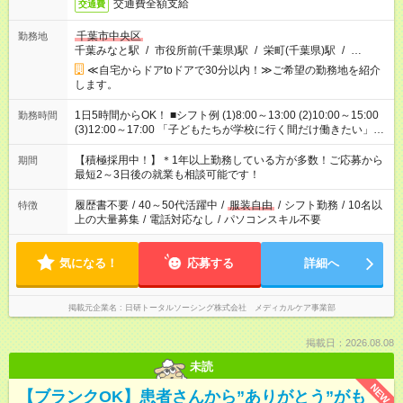
交通費全額支給
交通費
千葉市中央区
勤務地
千葉みなと駅
/
市役所前(千葉県)駅
/
栄町(千葉県)駅
/
…
≪自宅からドアtoドアで30分以内！≫ご希望の勤務地を紹介
します。
1日5時間からOK！ ■シフト例 (1)8:00～13:00 (2)10:00～15:00
勤務時間
(3)12:00～17:00 「子どもたちが学校に行く間だけ働きたい」
「余裕を持って夕飯の準備がしたい」 「午前中は働いて、午後
はプライベートの時間にしたい」 など、ご希望を教えてくださ
【積極採用中！】＊1年以上勤務している方が多数！ご応募から
期間
いね。 ※Wワーク希望の方へ 今ご覧のお仕事で希望する勤務時
最短2～3日後の就業も相談可能です！
間と、もう1つのお仕事の勤務時間。 合計で週40時間を超える
場合は応募できません。
履歴書不要
/
40～50代活躍中
/
服装自由
/
シフト勤務
/
10名以
特徴
上の大量募集
/
電話対応なし
/
パソコンスキル不要
気になる！
応募する
詳細へ
掲載元企業名
日研トータルソーシング株式会社 メディカルケア事業部
掲載日：2026.08.08
未読
NEW
【ブランクOK】患者さんから”ありがとう”がも