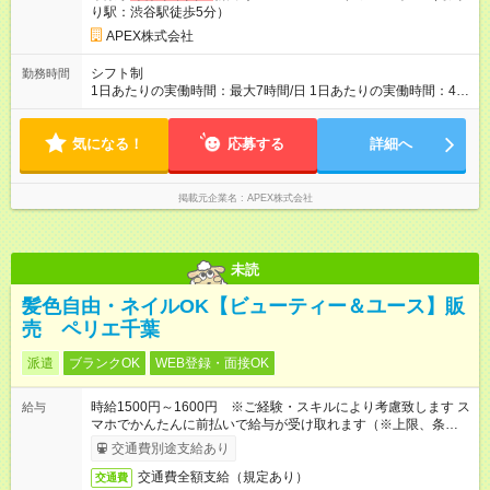
り駅：渋谷駅徒歩5分）
APEX株式会社
シフト制
勤務時間
1日あたりの実働時間：最大7時間/日 1日あたりの実働時間：4-7
時間 シフト例 ・9時00分～15時00分 ・10時00分～17時00分 週
3日（4ｈ/日 勤務）以上で調整可能
気になる！
応募する
詳細へ
掲載元企業名
APEX株式会社
未読
髪色自由・ネイルOK【ビューティー＆ユース】販
売 ペリエ千葉
派遣
ブランクOK
WEB登録・面接OK
時給1500円～1600円 ※ご経験・スキルにより考慮致します ス
給与
マホでかんたんに前払いで給与が受け取れます（※上限、条件
あり）
交通費別途支給あり
交通費全額支給（規定あり）
交通費