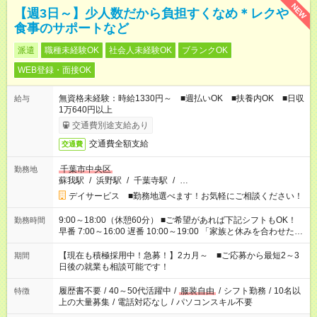
NEW
【週3日～】少人数だから負担すくなめ＊レクや
食事のサポートなど
派遣
職種未経験OK
社会人未経験OK
ブランクOK
WEB登録・面接OK
無資格未経験：時給1330円～ ■週払いOK ■扶養内OK ■日収
給与
1万640円以上
交通費別途支給あり
交通費全額支給
交通費
千葉市中央区
勤務地
蘇我駅
/
浜野駅
/
千葉寺駅
/
…
デイサービス ■勤務地選べます！お気軽にご相談ください！
9:00～18:00（休憩60分） ■ご希望があれば下記シフトもOK！
勤務時間
早番 7:00～16:00 遅番 10:00～19:00 「家族と休みを合わせた
い」 「余裕を持って夕飯の準備がしたい」 「できれば残業はし
たくない」 など、ご希望を教えてくださいね。 ※Wワーク希望
【現在も積極採用中！急募！】2カ月～ ■ご応募から最短2～3
期間
の方へ 今ご覧のお仕事で希望する勤務時間と、もう1つのお仕事
日後の就業も相談可能です！
の勤務時間。 合計で週40時間を超える場合は応募できません。
履歴書不要
/
40～50代活躍中
/
服装自由
/
シフト勤務
/
10名以
特徴
上の大量募集
/
電話対応なし
/
パソコンスキル不要