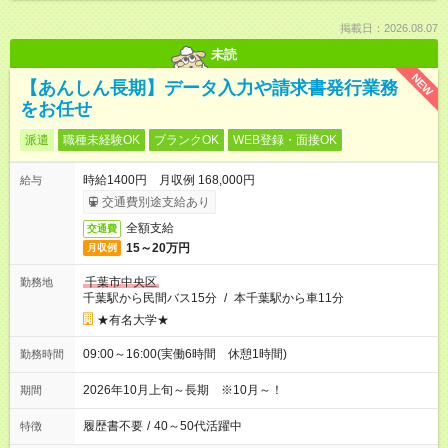
掲載日：2026.08.07
未読
NEW
【あんしん長期】データ入力や請求書発行業務
をお任せ
派遣
職種未経験OK
ブランクOK
WEB登録・面接OK
時給1400円 月収例 168,000円
給与
交通費別途支給あり
全額支給
交通費
15～20万円
月収例
千葉市中央区
勤務地
千葉駅から民間バス15分
/
本千葉駅から車11分
★有名大学★
09:00～16:00(実働6時間 休憩1時間)
勤務時間
2026年10月上旬～長期 ※10月～！
期間
履歴書不要
/
40～50代活躍中
特徴