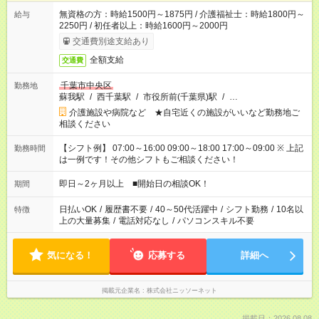
無資格の方：時給1500円～1875円 / 介護福祉士：時給1800円～
給与
2250円 / 初任者以上：時給1600円～2000円
交通費別途支給あり
全額支給
交通費
千葉市中央区
勤務地
蘇我駅
/
西千葉駅
/
市役所前(千葉県)駅
/
…
介護施設や病院など ★自宅近くの施設がいいなど勤務地ご
相談ください
【シフト例】 07:00～16:00 09:00～18:00 17:00～09:00 ※ 上記
勤務時間
は一例です！その他シフトもご相談ください！
即日～2ヶ月以上 ■開始日の相談OK！
期間
日払いOK
/
履歴書不要
/
40～50代活躍中
/
シフト勤務
/
10名以
特徴
上の大量募集
/
電話対応なし
/
パソコンスキル不要
気になる！
応募する
詳細へ
掲載元企業名
株式会社ニッソーネット
掲載日：2026.08.08