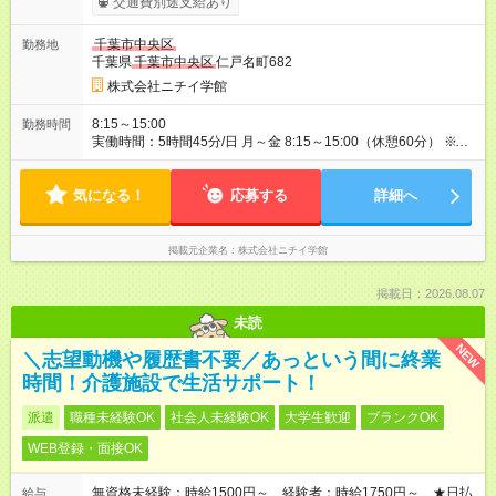
交通費別途支給あり
あり 試用期間の長さ：3ヶ月 雇用形態、給与は本採用時と同じ
です。
千葉市中央区
勤務地
千葉県
千葉市中央区
仁戸名町682
株式会社ニチイ学館
8:15～15:00
勤務時間
実働時間：5時間45分/日 月～金 8:15～15:00（休憩60分） ※週3
日勤務
気になる！
応募する
詳細へ
掲載元企業名
株式会社ニチイ学館
掲載日：2026.08.07
未読
NEW
＼志望動機や履歴書不要／あっという間に終業
時間！介護施設で生活サポート！
派遣
職種未経験OK
社会人未経験OK
大学生歓迎
ブランクOK
WEB登録・面接OK
無資格未経験：時給1500円～ 経験者：時給1750円～ ★日払
給与