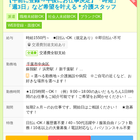
【午前に登録⇒午後にお仕事決定】「時短」
「週3日」など希望を叶える＊介護スタッフ
派遣
職種未経験OK
社会人未経験OK
ブランクOK
WEB登録・面接OK
時給1550円～ ■日払いOK（規定あり）※即日払い不可
給与
交通費別途支給あり
交通費全額支給
交通費
千葉市中央区
勤務地
蘇我駅
/
浜野駅
/
新千葉駅
/
…
＜選べる勤務地＞介護施設や病院 ※ご自宅の近くなど、お
好きな場所を選べます！
★1日5時間～OK！ （例）9:00～18:00のあいだ もちろん1日8時
勤務時間
間のお仕事もご紹介可能です！ご希望をお聞かせください！ ※
週最低15時間以上の勤務が必要です
短期2ヵ月～のお仕事です。開始日はご相談ください！ ★急募
期間
です！
日払いOK
/
履歴書不要
/
40～50代活躍中
/
服装自由
/
シフト勤
特徴
務
/
10名以上の大量募集
/
電話対応なし
/
パソコンスキル不要