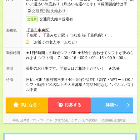
い／週払い制度あり（月払いも選べます）※稼働開始時は手続き
完了次第のお支払いとなります。
交通費別途支給あり
交通費支給※規定有
交通費
千葉市中央区
勤務地
千葉駅
/
千葉みなと駅
/
市役所前(千葉県)駅
/
…
〈お近くの老人ホームなど〉
★1日6時間～の時短シフトOK ★都合に合わせてシフトが決めら
勤務時間
れます シフト例： 7：00～16：00 9：00～15：00 9：00～
18：00 11：00～20：00 など ※Wワークの場合、他のお仕事と
合わせ週40時間超の就業はご案内できません ※法令に基づき、
長期のお仕事です。開始日はご相談ください！ ★急募
期間
週20時間以上勤務は社会保険への加入対象となります ※労働者
派遣法（日雇い派遣の原則禁止）により、短時間・短期間の就
日払いOK
/
履歴書不要
/
40～50代活躍中
/
副業・WワークOK
/
特徴
業はご案内が難しい場合があります
シフト勤務
/
10名以上の大量募集
/
電話対応なし
/
パソコンスキ
ル不要
気になる！
応募する
詳細へ
掲載元企業名
マンパワーグループ株式会社 ケアサービス事業部 （医療福祉介護関連）