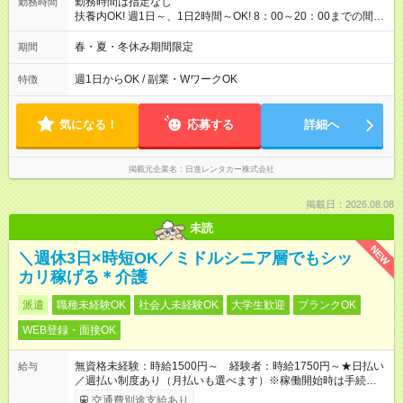
勤務時間は指定なし
勤務時間
扶養内OK! 週1日～、1日2時間～OK! 8：00～20：00までの間
で、2～8時間 2か月限定、 1ヶ月、100時間まで
春・夏・冬休み期間限定
期間
週1日からOK / 副業・WワークOK
特徴
気になる！
応募する
詳細へ
掲載元企業名
日進レンタカー株式会社
掲載日：2026.08.08
未読
NEW
＼週休3日×時短OK／ミドルシニア層でもシッ
カリ稼げる＊介護
派遣
職種未経験OK
社会人未経験OK
大学生歓迎
ブランクOK
WEB登録・面接OK
無資格未経験：時給1500円～ 経験者：時給1750円～★日払い
給与
／週払い制度あり（月払いも選べます）※稼働開始時は手続き完
了次第のお支払いとなります。
交通費別途支給あり