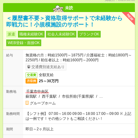
未読
NEW
＜履歴書不要＞資格取得サポートで未経験から
即戦力に！小規模施設のサポート！
派遣
職種未経験OK
社会人未経験OK
ブランクOK
WEB登録・面接OK
無資格の方：時給1500円～1875円 / 介護福祉士：時給1800円～
給与
2250円 / 初任者以上：時給1600円～2000円
交通費別途支給あり
全額支給
交通費
25～30万円
月収例
千葉市中央区
勤務地
蘇我駅
/
西千葉駅
/
市役所前(千葉県)駅
/
…
グループホーム
【シフト例】 07:00～16:00 09:00～18:00 17:00～09:00 ※ 上記
勤務時間
は一例です！その他シフトもご相談ください！
即日～2ヶ月以上
期間