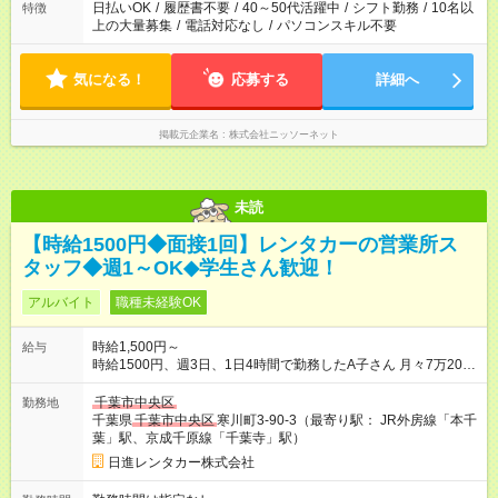
日払いOK
/
履歴書不要
/
40～50代活躍中
/
シフト勤務
/
10名以
特徴
上の大量募集
/
電話対応なし
/
パソコンスキル不要
気になる！
応募する
詳細へ
掲載元企業名
株式会社ニッソーネット
未読
【時給1500円◆面接1回】レンタカーの営業所ス
タッフ◆週1～OK◆学生さん歓迎！
アルバイト
職種未経験OK
時給1,500円～
給与
時給1500円、週3日、1日4時間で勤務したA子さん 月々7万2000
円収入（月4週換算で計算した目安金額です） 【試用期間】試用
期間なし
千葉市中央区
勤務地
千葉県
千葉市中央区
寒川町3-90-3（最寄り駅： JR外房線「本千
葉」駅、京成千原線「千葉寺」駅）
日進レンタカー株式会社