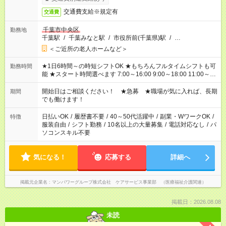
交通費支給※規定有
交通費
千葉市中央区
勤務地
千葉駅
/
千葉みなと駅
/
市役所前(千葉県)駅
/
…
＜ご近所の老人ホームなど＞
★1日6時間～の時短シフトOK ★もちろんフルタイムシフトも可
勤務時間
能 ★スタート時間選べます 7:00～16:00 9:00～18:00 11:00～
20:00 など 残業なし！ ※Wワークの場合、他のお仕事と合わせ
週40時間超の就業はご案内できません ※法令に基づき、週20時
開始日はご相談ください！ ★急募 ★職場が気に入れば、長期
期間
間以上勤務は社会保険への加入対象となります ※労働者派遣法
でも働けます！
（日雇い派遣の原則禁止）により、短時間・短期間の就業はご
案内が難しい場合があります
日払いOK
/
履歴書不要
/
40～50代活躍中
/
副業・WワークOK
/
特徴
服装自由
/
シフト勤務
/
10名以上の大量募集
/
電話対応なし
/
パ
ソコンスキル不要
気になる！
応募する
詳細へ
掲載元企業名
マンパワーグループ株式会社 ケアサービス事業部 （医療福祉介護関連）
掲載日：2026.08.08
未読