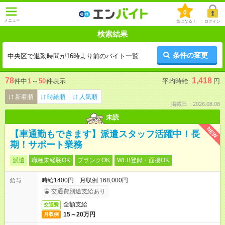
0
メニュー
気になる！
ログイン
検索結果
条件の変更
中央区で退勤時間が16時より前のバイト一覧
78
1,418
件中
1
～
50
件表示
平均時給:
円
新着順
時給順
人気順
掲載日：2026.08.08
未読
NEW
【車通勤もできます】派遣スタッフ活躍中！長
期！サポート業務
派遣
職種未経験OK
ブランクOK
WEB登録・面接OK
時給1400円 月収例 168,000円
給与
交通費別途支給あり
全額支給
交通費
15～20万円
月収例