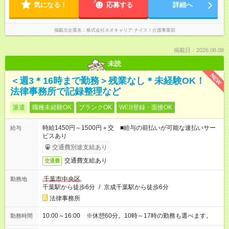
気になる！
応募する
詳細へ
掲載元企業名
株式会社ネオキャリア ナイス！介護事業部
掲載日：2026.08.08
未読
NEW
＜週3＊16時まで勤務＞残業なし＊未経験OK！
法律事務所で記録整理など
派遣
職種未経験OK
ブランクOK
WEB登録・面接OK
時給1450円～1500円＋交 ■給与の前払いが可能な速払いサー
給与
ビスあり
交通費別途支給あり
交通費支給あり
交通費
千葉市中央区
勤務地
千葉駅から徒歩6分
/
京成千葉駅から徒歩6分
法律事務所
10:00～16:00 ※休憩60分。10時～17時の勤務も選べます。
勤務時間