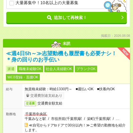
大量募集中！10名以上の大量募集
追加して再検索！
掲載日：2026.08.08
未読
NEW
≪週4日5h～≫志望動機も履歴書も必要ナシ！
＊身の回りのお手伝い
派遣
職種未経験OK
社会人未経験OK
ブランクOK
WEB登録・面接OK
無資格未経験：時給1330円～ ■週払いOK ■扶養内OK
給与
交通費別途支給あり
交通費全額支給
交通費
千葉市中央区
勤務地
千葉みなと駅
/
市役所前(千葉県)駅
/
栄町(千葉県)駅
/
…
≪自宅からドアtoドアで30分以内！≫ご希望の勤務地を紹介
します。