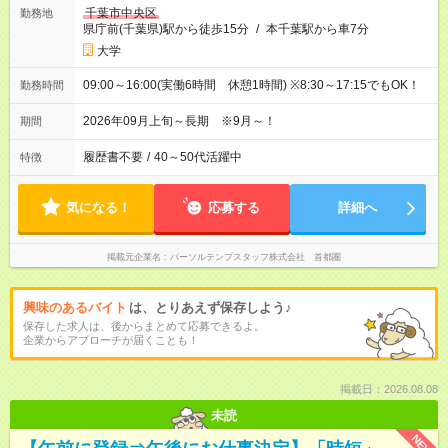
千葉市中央区
勤務地
県庁前(千葉県)駅から徒歩15分
/
本千葉駅から車7分
大学
09:00～16:00(実働6時間 休憩1時間) ※8:30～17:15でもOK！
勤務時間
2026年09月上旬～長期 ※9月～！
期間
履歴書不要
/
40～50代活躍中
特徴
気になる！
応募する
詳細へ
掲載元企業名
パーソルテンプスタッフ株式会社 首都圏
興味のあるバイト
は、とりあえず保存しよう♪
保存した求人は、後からまとめて応募できるよ。
企業からアプローチが届くことも！
掲載日：2026.08.08
未読
NEW