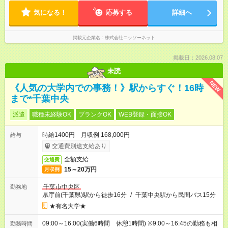
気になる！
応募する
詳細へ
掲載元企業名
株式会社ニッソーネット
掲載日：2026.08.07
未読
NEW
《人気の大学内での事務！》駅からすぐ！16時
まで*千葉中央
派遣
職種未経験OK
ブランクOK
WEB登録・面接OK
時給1400円 月収例 168,000円
給与
交通費別途支給あり
全額支給
交通費
15～20万円
月収例
千葉市中央区
勤務地
県庁前(千葉県)駅から徒歩16分
/
千葉中央駅から民間バス15分
★有名大学★
09:00～16:00(実働6時間 休憩1時間) ※9:00～16:45の勤務も相
勤務時間