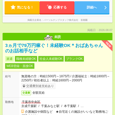
気になる！
応募する
詳細へ
掲載元企業名
パーソルテンプスタッフ株式会社 首都圏
掲載日：2026.08.07
未読
NEW
3ヵ月で79万円稼ぐ！未経験OK＊おばあちゃん
のお話相手など
派遣
職種未経験OK
社会人未経験OK
ブランクOK
WEB登録・面接OK
無資格の方：時給1500円～1875円 / 介護福祉士：時給1800円～
給与
2250円 / 初任者以上：時給1600円～2000円
交通費別途支給あり
全額支給
交通費
千葉市中央区
勤務地
京成千葉駅
/
千葉みなと駅
/
本千葉駅
/
…
介護施設や病院など ★自宅近くの施設がいいなど勤務地ご