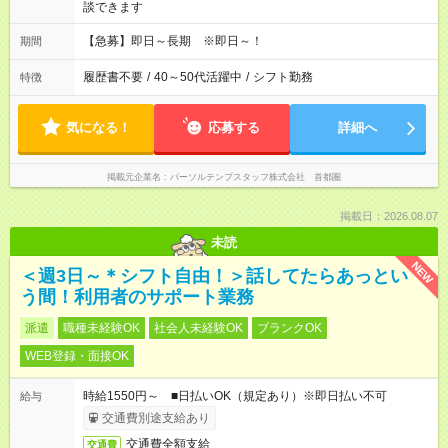
談できます
【急募】即日～長期 ※即日～！
期間
履歴書不要
/
40～50代活躍中
/
シフト勤務
特徴
気になる！
応募する
詳細へ
掲載元企業名
パーソルテンプスタッフ株式会社 首都圏
掲載日：2026.08.07
未読
NEW
＜週3日～＊シフト自由！＞話してたらあっとい
う間！利用者のサポート業務
派遣
職種未経験OK
社会人未経験OK
ブランクOK
WEB登録・面接OK
時給1550円～ ■日払いOK（規定あり）※即日払い不可
給与
交通費別途支給あり
交通費全額支給
交通費