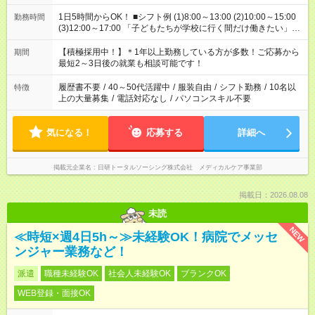
1日5時間からOK！ ■シフト例 (1)8:00～13:00 (2)10:00～15:00
勤務時間
(3)12:00～17:00 「子どもたちが学校に行く間だけ働きたい」
「余裕を持って夕飯の準備がしたい」 「午前中は働いて、午後
はプライベートの時間にしたい」 など、ご希望を教えてくださ
【積極採用中！】＊1年以上勤務している方が多数！ご応募から
期間
いね。 ※Wワーク希望の方へ 今ご覧のお仕事で希望する勤務時
最短2～3日後の就業も相談可能です！
間と、もう1つのお仕事の勤務時間。 合計で週40時間を超える
場合は応募できません。
履歴書不要
/
40～50代活躍中
/
服装自由
/
シフト勤務
/
10名以
特徴
上の大量募集
/
電話対応なし
/
パソコンスキル不要
気になる！
応募する
詳細へ
掲載元企業名
日研トータルソーシング株式会社 メディカルケア事業部
掲載日：2026.08.08
未読
NEW
≪時短×週4日5h～≫未経験OK！病院でメッセ
ンジャー業務など！
派遣
職種未経験OK
社会人未経験OK
ブランクOK
WEB登録・面接OK