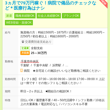
NEW
3ヵ月で79万円稼ぐ！病院で備品のチェックな
ど＊医療行為はナシ
派遣
職種未経験OK
社会人未経験OK
ブランクOK
WEB登録・面接OK
無資格の方：時給1500円～1875円 / 介護福祉士：時給1800円～
給与
2250円 / 初任者以上：時給1600円～2000円
交通費別途支給あり
全額支給
交通費
25～30万円
月収例
千葉市中央区
勤務地
千葉駅
/
千葉中央駅
/
浜野駅
/
…
病院 ★自宅近くの施設がいいなど勤務地ご相談ください
【シフト例】 07:00～16:00 09:00～18:00 17:00～09:00 ※ 上記
勤務時間
は一例です！その他シフトもご相談ください！
即日～2ヶ月以上 ■開始日の相談OK！
期間
日払いOK
/
履歴書不要
/
40～50代活躍中
/
シフト勤務
/
10名以
特徴
上の大量募集
/
電話対応なし
/
パソコンスキル不要