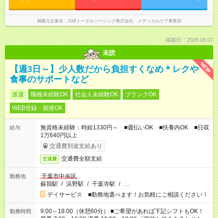
掲載元企業名
日研トータルソーシング株式会社 メディカルケア事業部
掲載日：2026.08.07
未読
NEW
【週3日～】少人数だから負担すくなめ＊レクや
食事のサポートなど
派遣
職種未経験OK
社会人未経験OK
ブランクOK
WEB登録・面接OK
無資格未経験：時給1330円～ ■週払いOK ■扶養内OK ■日収
給与
1万640円以上
交通費別途支給あり
交通費全額支給
交通費
千葉市中央区
勤務地
蘇我駅
/
浜野駅
/
千葉寺駅
/
…
デイサービス ■勤務地選べます！お気軽にご相談ください！
9:00～18:00（休憩60分） ■ご希望があれば下記シフトもOK！
勤務時間