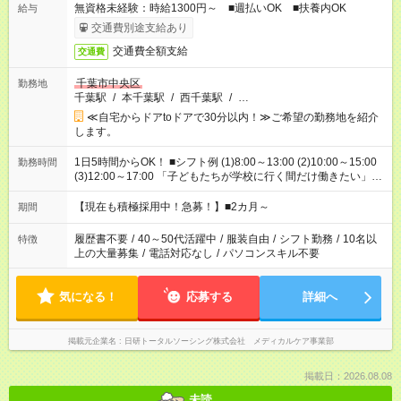
無資格未経験：時給1300円～ ■週払いOK ■扶養内OK
給与
交通費別途支給あり
交通費全額支給
交通費
千葉市中央区
勤務地
千葉駅
/
本千葉駅
/
西千葉駅
/
…
≪自宅からドアtoドアで30分以内！≫ご希望の勤務地を紹介
します。
1日5時間からOK！ ■シフト例 (1)8:00～13:00 (2)10:00～15:00
勤務時間
(3)12:00～17:00 「子どもたちが学校に行く間だけ働きたい」
「余裕を持って夕飯の準備がしたい」 「午前中は働いて、午後
はプライベートの時間にしたい」 など、ご希望を教えてくださ
【現在も積極採用中！急募！】■2カ月～
期間
いね。 ※Wワーク希望の方へ 今ご覧のお仕事で希望する勤務時
間と、もう1つのお仕事の勤務時間。 合計で週40時間を超える
履歴書不要
/
40～50代活躍中
/
服装自由
/
シフト勤務
/
10名以
特徴
場合は応募できません。
上の大量募集
/
電話対応なし
/
パソコンスキル不要
気になる！
応募する
詳細へ
掲載元企業名
日研トータルソーシング株式会社 メディカルケア事業部
掲載日：2026.08.08
未読