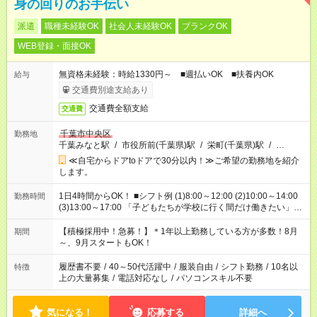
身の回りのお手伝い
派遣
職種未経験OK
社会人未経験OK
ブランクOK
WEB登録・面接OK
無資格未経験：時給1330円～ ■週払いOK ■扶養内OK
給与
交通費別途支給あり
交通費全額支給
交通費
千葉市中央区
勤務地
千葉みなと駅
/
市役所前(千葉県)駅
/
栄町(千葉県)駅
/
…
≪自宅からドアtoドアで30分以内！≫ご希望の勤務地を紹介
します。
1日4時間からOK！ ■シフト例 (1)8:00～12:00 (2)10:00～14:00
勤務時間
(3)13:00～17:00 「子どもたちが学校に行く間だけ働きたい」
「余裕を持って夕飯の準備がしたい」 「午前中は働いて、午後
はプライベートの時間にしたい」 など、ご希望を教えてくださ
【積極採用中！急募！】＊1年以上勤務している方が多数！8月
期間
いね。 ※Wワーク希望の方へ 今ご覧のお仕事で希望する勤務時
～、9月スタートもOK！
間と、もう1つのお仕事の勤務時間。 合計で週40時間を超える
場合は応募できません。
履歴書不要
/
40～50代活躍中
/
服装自由
/
シフト勤務
/
10名以
特徴
上の大量募集
/
電話対応なし
/
パソコンスキル不要
気になる！
応募する
詳細へ