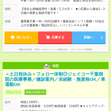
早番 7:00～16:00 遅番 10:00～19:00 「家族と休みを合わせた
い」 「余裕を持って夕飯の準備がしたい」 「できれば残業はし
たくない」 など、ご希望を教えてくださいね。 ※Wワーク希望
【現在も積極採用中！急募！】2カ月～ ■ご応募から最短2～3
期間
の方へ 今ご覧のお仕事で希望する勤務時間と、もう1つのお仕事
日後の就業も相談可能です！
の勤務時間。 合計で週40時間を超える場合は応募できません。
履歴書不要
/
40～50代活躍中
/
服装自由
/
シフト勤務
/
10名以
特徴
上の大量募集
/
電話対応なし
/
パソコンスキル不要
気になる！
応募する
詳細へ
掲載元企業名
日研トータルソーシング株式会社 メディカルケア事業部
未読
＜土日祝休み＞フォロー体制◎ジェイコー千葉病
院の医療事務／健診案内／未経験・無資格OK／車
通勤OK
アルバイト
職種未経験OK
時給1,160円～
給与
[時給] 有資格者：1210円 無資格者：1160円 ★キャリアアップ制
度あり 進級により給与がアップします！ 【試用期間】試用期間