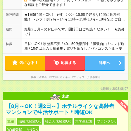
＜選べる勤務地＞シニア向けマンション ※他にもさまざま
な施設をご紹介できます！
★1日5時間～OK！ （例）9:00～18:00で好きな時間に勤務可
勤務時間
能！ ＞シフト例 9時～14時 11時～15時 13時～18時など ご自身
のご都合に合わせて勤務時間をご相談ください！ ★家庭の都合
でお休みや時間の調整が必要な場合も遠慮なくご相談くださ
短期2ヵ月～のお仕事です。開始日はご相談ください！ ★急募
期間
い。
です！
日払いOK
/
履歴書不要
/
40～50代活躍中
/
服装自由
/
シフト勤
特徴
務
/
10名以上の大量募集
/
電話対応なし
/
パソコンスキル不要
気になる！
応募する
詳細へ
掲載元企業名
株式会社ネオキャリア ナイス！介護事業部
掲載日：2026.08.07
未読
NEW
【8月～OK！週2日～】ホテルライクな高齢者
マンションで生活サポート＊時短OK
派遣
職種未経験OK
社会人未経験OK
大学生歓迎
ブランクOK
WEB登録・面接OK