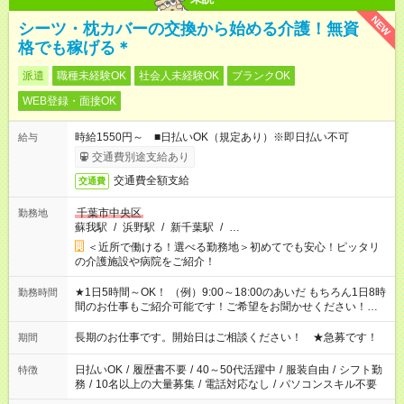
NEW
シーツ・枕カバーの交換から始める介護！無資
格でも稼げる＊
派遣
職種未経験OK
社会人未経験OK
ブランクOK
WEB登録・面接OK
時給1550円～ ■日払いOK（規定あり）※即日払い不可
給与
交通費別途支給あり
交通費全額支給
交通費
千葉市中央区
勤務地
蘇我駅
/
浜野駅
/
新千葉駅
/
…
＜近所で働ける！選べる勤務地＞初めてでも安心！ピッタリ
の介護施設や病院をご紹介！
★1日5時間～OK！ （例）9:00～18:00のあいだ もちろん1日8時
勤務時間
間のお仕事もご紹介可能です！ご希望をお聞かせください！★家
庭の都合でお休みが必要な場合も遠慮なくご相談ください。 ※
週最低15時間以上の勤務が必要です
長期のお仕事です。開始日はご相談ください！ ★急募です！
期間
日払いOK
/
履歴書不要
/
40～50代活躍中
/
服装自由
/
シフト勤
特徴
務
/
10名以上の大量募集
/
電話対応なし
/
パソコンスキル不要