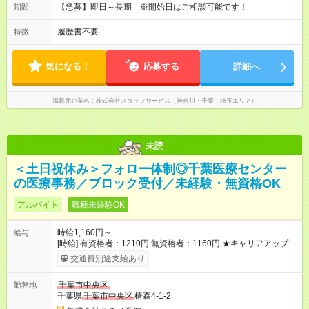
【急募】即日～長期 ※開始日はご相談可能です！
期間
履歴書不要
特徴
気になる！
応募する
詳細へ
掲載元企業名
株式会社スタッフサービス（神奈川・千葉・埼玉エリア）
未読
＜土日祝休み＞フォロー体制◎千葉医療センター
の医療事務／ブロック受付／未経験・無資格OK
アルバイト
職種未経験OK
時給1,160円～
給与
[時給] 有資格者：1210円 無資格者：1160円 ★キャリアアップ制
度あり 進級により給与がアップします！ 【試用期間】試用期間
交通費別途支給あり
あり 試用期間の長さ：3ヶ月 雇用形態、給与は本採用時と同じ
です。
千葉市中央区
勤務地
千葉県
千葉市中央区
椿森4-1-2