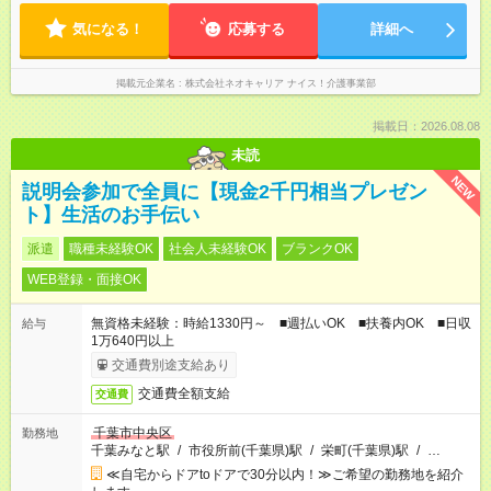
気になる！
応募する
詳細へ
掲載元企業名
株式会社ネオキャリア ナイス！介護事業部
掲載日：2026.08.08
未読
NEW
説明会参加で全員に【現金2千円相当プレゼン
ト】生活のお手伝い
派遣
職種未経験OK
社会人未経験OK
ブランクOK
WEB登録・面接OK
無資格未経験：時給1330円～ ■週払いOK ■扶養内OK ■日収
給与
1万640円以上
交通費別途支給あり
交通費全額支給
交通費
千葉市中央区
勤務地
千葉みなと駅
/
市役所前(千葉県)駅
/
栄町(千葉県)駅
/
…
≪自宅からドアtoドアで30分以内！≫ご希望の勤務地を紹介