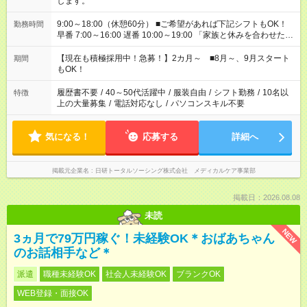
します。
9:00～18:00（休憩60分） ■ご希望があれば下記シフトもOK！
勤務時間
早番 7:00～16:00 遅番 10:00～19:00 「家族と休みを合わせた
い」 「余裕を持って夕飯の準備がしたい」 「できれば残業はし
たくない」 など、ご希望を教えてくださいね。 ※Wワーク希望
【現在も積極採用中！急募！】2カ月～ ■8月～、9月スタート
期間
の方へ 今ご覧のお仕事で希望する勤務時間と、もう1つのお仕事
もOK！
の勤務時間。 合計で週40時間を超える場合は応募できません。
履歴書不要
/
40～50代活躍中
/
服装自由
/
シフト勤務
/
10名以
特徴
上の大量募集
/
電話対応なし
/
パソコンスキル不要
気になる！
応募する
詳細へ
掲載元企業名
日研トータルソーシング株式会社 メディカルケア事業部
掲載日：2026.08.08
未読
NEW
3ヵ月で79万円稼ぐ！未経験OK＊おばあちゃん
のお話相手など＊
派遣
職種未経験OK
社会人未経験OK
ブランクOK
WEB登録・面接OK