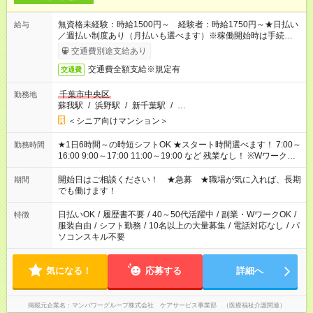
無資格未経験：時給1500円～ 経験者：時給1750円～★日払い
給与
／週払い制度あり（月払いも選べます）※稼働開始時は手続き完
了次第のお支払いとなります。
交通費別途支給あり
交通費全額支給※規定有
交通費
千葉市中央区
勤務地
蘇我駅
/
浜野駅
/
新千葉駅
/
…
＜シニア向けマンション＞
★1日6時間～の時短シフトOK ★スタート時間選べます！ 7:00～
勤務時間
16:00 9:00～17:00 11:00～19:00 など 残業なし！ ※Wワークの
場合、他のお仕事と合わせ週40時間超の就業はご案内できませ
ん ※法令に基づき、週20時間以上勤務は社会保険への加入対象
開始日はご相談ください！ ★急募 ★職場が気に入れば、長期
期間
となります ※労働者派遣法（日雇い派遣の原則禁止）により、
でも働けます！
短時間・短期間の就業はご案内が難しい場合があります
日払いOK
/
履歴書不要
/
40～50代活躍中
/
副業・WワークOK
/
特徴
服装自由
/
シフト勤務
/
10名以上の大量募集
/
電話対応なし
/
パ
ソコンスキル不要
気になる！
応募する
詳細へ
掲載元企業名
マンパワーグループ株式会社 ケアサービス事業部 （医療福祉介護関連）