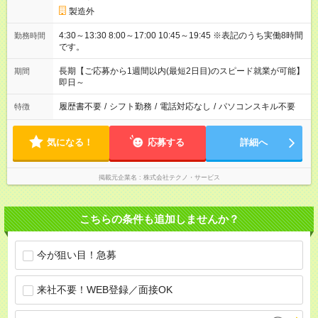
製造外
4:30～13:30 8:00～17:00 10:45～19:45 ※表記のうち実働8時間
勤務時間
です。
長期【ご応募から1週間以内(最短2日目)のスピード就業が可能】
期間
即日～
履歴書不要
/
シフト勤務
/
電話対応なし
/
パソコンスキル不要
特徴
気になる！
応募する
詳細へ
掲載元企業名
株式会社テクノ・サービス
こちらの条件も追加しませんか？
今が狙い目！急募
来社不要！WEB登録／面接OK