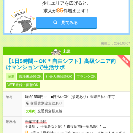
少しエリアを広げると、
85
求人が
件増えます！
見てみる
掲載日：2026.08.07
未読
NEW
【1日5時間～OK＊自由シフト】高級シニア向
けマンションで生活サポ
派遣
職種未経験OK
社会人未経験OK
ブランクOK
WEB登録・面接OK
時給1550円～ ■日払いOK（規定あり）※即日払い不可
給与
交通費別途支給あり
交通費全額支給
交通費
千葉市中央区
勤務地
千葉駅
/
千葉みなと駅
/
市役所前(千葉県)駅
/
…