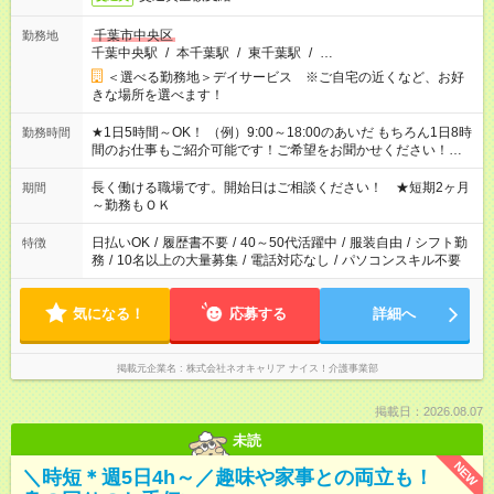
千葉市中央区
勤務地
千葉中央駅
/
本千葉駅
/
東千葉駅
/
…
＜選べる勤務地＞デイサービス ※ご自宅の近くなど、お好
きな場所を選べます！
★1日5時間～OK！ （例）9:00～18:00のあいだ もちろん1日8時
勤務時間
間のお仕事もご紹介可能です！ご希望をお聞かせください！★家
庭の都合でお休みが必要な場合も遠慮なくご相談ください。 ※
週最低15時間以上の勤務が必要です
長く働ける職場です。開始日はご相談ください！ ★短期2ヶ月
期間
～勤務もＯＫ
日払いOK
/
履歴書不要
/
40～50代活躍中
/
服装自由
/
シフト勤
特徴
務
/
10名以上の大量募集
/
電話対応なし
/
パソコンスキル不要
気になる！
応募する
詳細へ
掲載元企業名
株式会社ネオキャリア ナイス！介護事業部
掲載日：2026.08.07
未読
NEW
＼時短＊週5日4h～／趣味や家事との両立も！