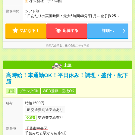
株式会社ニチイ学館
シフト制
勤務時間
1日あたりの実働時間：最大5時間40分/日 月～金 [1]8:25～
13:35（休憩なし） [2]8:25～14:05（休憩なし） ★[1]～[2]どちら
も勤務できる方 週3日～4日勤務
気になる！
応募する
詳細へ
掲載元企業名
株式会社ニチイ学館
未読
高時給！車通勤OK！平日休み！調理・盛付・配下
膳
派遣
ブランクOK
WEB登録・面接OK
時給1500円
給与
交通費別途支給あり
交通費支給有り
交通費
千葉市中央区
勤務地
千葉みなと駅から徒歩9分