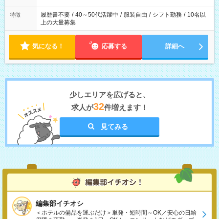
履歴書不要
/
40～50代活躍中
/
服装自由
/
シフト勤務
/
10名以
特徴
上の大量募集
気になる！
応募する
詳細へ
少しエリアを広げると、
32
求人が
件増えます！
見てみる
編集部イチオシ
＜ホテルの備品を運ぶだけ＞単発・短時間～OK／安心の日給