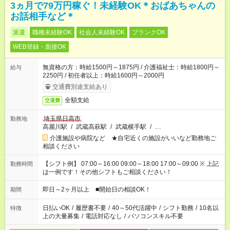
3ヵ月で79万円稼ぐ！未経験OK＊おばあちゃんの
お話相手など＊
派遣
職種未経験OK
社会人未経験OK
ブランクOK
WEB登録・面接OK
無資格の方：時給1500円～1875円 / 介護福祉士：時給1800円～
給与
2250円 / 初任者以上：時給1600円～2000円
交通費別途支給あり
全額支給
交通費
埼玉県日高市
勤務地
高麗川駅
/
武蔵高萩駅
/
武蔵横手駅
/
…
介護施設や病院など ★自宅近くの施設がいいなど勤務地ご
相談ください
【シフト例】 07:00～16:00 09:00～18:00 17:00～09:00 ※ 上記
勤務時間
は一例です！その他シフトもご相談ください！
即日～2ヶ月以上 ■開始日の相談OK！
期間
日払いOK
/
履歴書不要
/
40～50代活躍中
/
シフト勤務
/
10名以
特徴
上の大量募集
/
電話対応なし
/
パソコンスキル不要