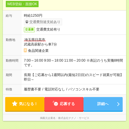
WEB登録・面接OK
時給1250円
給与
交通費別途支給あり
交通費支給有り
交通費
埼玉県日高市
勤務地
武蔵高萩駅から車7分
食品関連企業
7:00～16:00 9:00～18:00 11:00～20:00 ※表記のうち実働8時間
勤務時間
です。
長期【ご応募から1週間以内(最短2日目)のスピード就業が可能】
期間
即日～
履歴書不要
/
電話対応なし
/
パソコンスキル不要
特徴
気になる！
応募する
詳細へ
掲載元企業名
株式会社テクノ・サービス