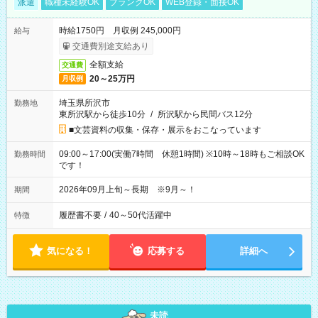
派遣
職種未経験OK
ブランクOK
WEB登録・面接OK
時給1750円 月収例 245,000円
給与
交通費別途支給あり
全額支給
交通費
20～25万円
月収例
埼玉県所沢市
勤務地
東所沢駅から徒歩10分
/
所沢駅から民間バス12分
■文芸資料の収集・保存・展示をおこなっています
09:00～17:00(実働7時間 休憩1時間) ※10時～18時もご相談OK
勤務時間
です！
2026年09月上旬～長期 ※9月～！
期間
履歴書不要
/
40～50代活躍中
特徴
気になる！
応募する
詳細へ
未読