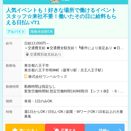
人気イベントも！好きな場所で働けるイベント
スタッフ☆来社不要！働いたその日に給料もら
える日払い/T1
アルバイト
職種未経験OK
日給13,000円～
給与
＋交通費支給 ★交通費全額支給！ ┗案件により規定あり ★日払
いOK！（規定あり） ┗働いたその日に現金GET♪ お仕事後はコ
交通費別途支給あり
ンビニATMから 日払い分を引き落とせます！ 【試用期間】試
用期間なし
東京都八王子市
勤務地
東京都八王子市明神町（最寄り駅：京王八王子駅）
株式会社ワンベルウッズ
勤務時間は指定なし
勤務時間
変形労働時間制 想定労働時間160時間/月 【シフト例】 ・8：00
～21：00
単発・1日のみOK
期間
週1日からOK / 日払いOK / 副業・WワークOK / 10名以上の大量
特徴
募集
気になる！
応募する
詳細へ