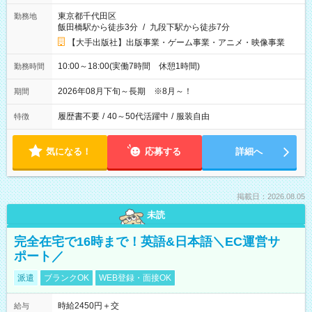
東京都千代田区
勤務地
飯田橋駅から徒歩3分
/
九段下駅から徒歩7分
【大手出版社】出版事業・ゲーム事業・アニメ・映像事業
10:00～18:00(実働7時間 休憩1時間)
勤務時間
2026年08月下旬～長期 ※8月～！
期間
履歴書不要
/
40～50代活躍中
/
服装自由
特徴
気になる！
応募する
詳細へ
掲載日：2026.08.05
未読
完全在宅で16時まで！英語&日本語＼EC運営サ
ポート／
派遣
ブランクOK
WEB登録・面接OK
時給2450円＋交
給与