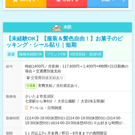
未読
【未経験OK】【服装＆髪色自由！】お菓子のピ
ッキング・シール貼り｜短期
派遣
職種未経験OK
ブランクOK
WEB登録・面接OK
時給1400円／月収例：117,600円＝1,400円×4時間×21日勤務の
給与
場合＋交通費別途支給
交通費別途支給あり
実費支給／当社規定あり。
交通費
さいたま市見沼区
勤務地
七里駅から車6分
/
大宮公園駅
/
大宮(埼玉県)駅
アパレル・日用雑貨
(1)14:00-18:00(休憩0分) (2)14:00-19:00(休憩0分) (3)14:00-
勤務時間
19:30(休憩0分) (4)14:00-20:00(休憩45分) ※お好きな時間が選べ
ます
1ヶ月以上3ヶ月未満／即日～8月末までの期間限定
期間