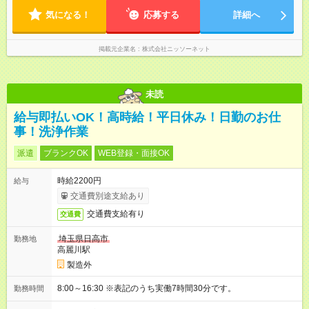
気になる！
応募する
詳細へ
掲載元企業名
株式会社ニッソーネット
未読
給与即払いOK！高時給！平日休み！日勤のお仕
事！洗浄作業
派遣
ブランクOK
WEB登録・面接OK
時給2200円
給与
交通費別途支給あり
交通費支給有り
交通費
埼玉県日高市
勤務地
高麗川駅
製造外
8:00～16:30 ※表記のうち実働7時間30分です。
勤務時間