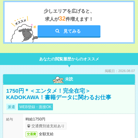
少しエリアを広げると、
32
求人が
件増えます！
見てみる
あなたの閲覧履歴からのオススメ
掲載日：2026.08.07
未読
1750円＊＜エンタメ！完全在宅＞
KADOKAWA！書籍データに関わるお仕事
派遣
WEB登録・面接OK
時給1750円
給与
交通費別途支給あり
全額支給
交通費