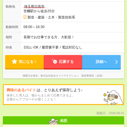
埼玉県日高市
勤務地
笠幡駅から徒歩25分
製造・建築・土木・製造技術系
08:00～16:30
勤務時間
長期でお仕事できる方、大歓迎！
期間
日払いOK
/
履歴書不要
/
電話対応なし
特徴
気になる！
応募する
詳細へ
掲載元企業名
株式会社綜合キャリアオプション 製造事業部（全国）
興味のあるバイト
は、とりあえず保存しよう♪
保存した求人は、後からまとめて応募できるよ。
企業からアプローチが届くことも！
掲載日：2026.08.01
未読