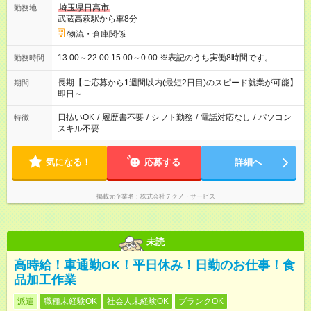
埼玉県日高市
勤務地
武蔵高萩駅から車8分
物流・倉庫関係
13:00～22:00 15:00～0:00 ※表記のうち実働8時間です。
勤務時間
長期【ご応募から1週間以内(最短2日目)のスピード就業が可能】
期間
即日～
日払いOK
/
履歴書不要
/
シフト勤務
/
電話対応なし
/
パソコン
特徴
スキル不要
気になる！
応募する
詳細へ
掲載元企業名
株式会社テクノ・サービス
未読
高時給！車通勤OK！平日休み！日勤のお仕事！食
品加工作業
派遣
職種未経験OK
社会人未経験OK
ブランクOK