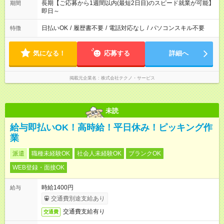
長期【ご応募から1週間以内(最短2日目)のスピード就業が可能】
期間
即日～
日払いOK
/
履歴書不要
/
電話対応なし
/
パソコンスキル不要
特徴
気になる！
応募する
詳細へ
掲載元企業名
株式会社テクノ・サービス
未読
給与即払いOK！高時給！平日休み！ピッキング作
業
派遣
職種未経験OK
社会人未経験OK
ブランクOK
WEB登録・面接OK
時給1400円
給与
交通費別途支給あり
交通費支給有り
交通費