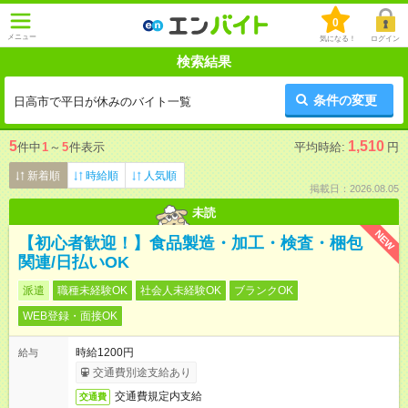
0
メニュー
気になる！
ログイン
検索結果
条件の変更
日高市で平日が休みのバイト一覧
5
1,510
件中
1
～
5
件表示
平均時給:
円
新着順
時給順
人気順
掲載日：2026.08.05
未読
NEW
【初心者歓迎！】食品製造・加工・検査・梱包
関連/日払いOK
派遣
職種未経験OK
社会人未経験OK
ブランクOK
WEB登録・面接OK
時給1200円
給与
交通費別途支給あり
交通費規定内支給
交通費