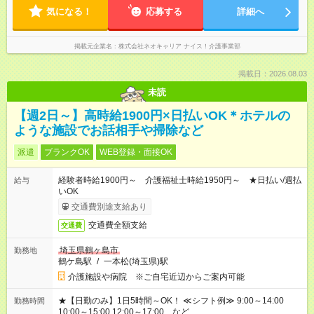
気になる！
応募する
詳細へ
掲載元企業名
株式会社ネオキャリア ナイス！介護事業部
掲載日：2026.08.03
未読
【週2日～】高時給1900円×日払いOK＊ホテルの
ような施設でお話相手や掃除など
派遣
ブランクOK
WEB登録・面接OK
経験者時給1900円～ 介護福祉士時給1950円～ ★日払い/週払
給与
いOK
交通費別途支給あり
交通費全額支給
交通費
埼玉県鶴ヶ島市
勤務地
鶴ケ島駅
/
一本松(埼玉県)駅
介護施設や病院 ※ご自宅近辺からご案内可能
★【日勤のみ】1日5時間～OK！ ≪シフト例≫ 9:00～14:00
勤務時間
10:00～15:00 12:00～17:00 など