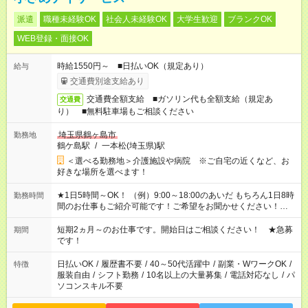
派遣
職種未経験OK
社会人未経験OK
大学生歓迎
ブランクOK
WEB登録・面接OK
時給1550円～ ■日払いOK（規定あり）
給与
交通費別途支給あり
交通費全額支給 ■ガソリン代も全額支給（規定あ
交通費
り） ■無料駐車場もご相談ください
埼玉県鶴ヶ島市
勤務地
鶴ケ島駅
/
一本松(埼玉県)駅
＜選べる勤務地＞介護施設や病院 ※ご自宅の近くなど、お
好きな場所を選べます！
★1日5時間～OK！ （例）9:00～18:00のあいだ もちろん1日8時
勤務時間
間のお仕事もご紹介可能です！ご希望をお聞かせください！★家
庭の都合でお休みが必要な場合も遠慮なくご相談ください。 ※
週最低15時間以上の勤務が必要です
短期2ヵ月～のお仕事です。開始日はご相談ください！ ★急募
期間
です！
日払いOK
/
履歴書不要
/
40～50代活躍中
/
副業・WワークOK
/
特徴
服装自由
/
シフト勤務
/
10名以上の大量募集
/
電話対応なし
/
パ
ソコンスキル不要