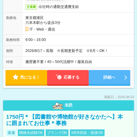
出社時の通勤交通費支給
交通費
東京都港区
勤務地
六本木駅から徒歩3分
IT・Web・通信
9:00～16:00
勤務時間
2026/8/17～長期 ※長期更新予定 ※8月～OK！
期間
履歴書不要
/
40～50代活躍中
/
服装自由
特徴
気になる！
応募する
詳細へ
掲載日：2026.08.03
未読
1750円＊【図書館や博物館が好きなかたへ】本
に囲まれてお仕事＊事務
派遣
職種未経験OK
ブランクOK
WEB登録・面接OK