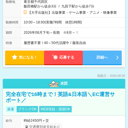
東京都千代田区
勤務地
飯田橋駅から徒歩3分
/
九段下駅から徒歩7分
【大手出版社】出版事業・ゲーム事業・アニメ・映像事業
10:00～18:00(実働7時間 休憩1時間)
勤務時間
2026年08月下旬～長期 ※8月～！
期間
履歴書不要
/
40～50代活躍中
/
服装自由
特徴
気になる！
応募する
詳細へ
掲載日：2026.08.05
未読
完全在宅で16時まで！英語&日本語＼EC運営サ
ポート／
派遣
ブランクOK
WEB登録・面接OK
時給2450円＋交
給与
交通費別途支給あり