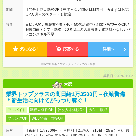
【急募】即日勤務OK！中旬～など開始日相談可 ★まずはお試
期間
し2カ月～のスタートも歓迎！
日払いOK
/
履歴書不要
/
40～50代活躍中
/
副業・WワークOK
/
特徴
服装自由
/
シフト勤務
/
10名以上の大量募集
/
電話対応なし
/
パ
ソコンスキル不要
気になる！
応募する
詳細へ
掲載元企業名
ケアスタッフィング株式会社
掲載日：2026.08.02
未読
業界トップクラスの高日給1万3500円～夜勤警備
＊新生活に向けてがっつり稼ぐ！
アルバイト
職種未経験OK
社会人未経験OK
大学生歓迎
ブランクOK
WEB登録・面接OK
【夜勤】1万3500円～ ＊原則月2回払い（10日・25日） 他、週
給与
払い・日払いの制度もあり（規定あり）＃日収1万円以上