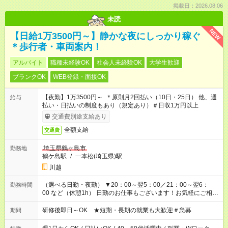
掲載日：2026.08.06
未読
NEW
【日給1万3500円～】静かな夜にしっかり稼ぐ
＊歩行者・車両案内！
アルバイト
職種未経験OK
社会人未経験OK
大学生歓迎
ブランクOK
WEB登録・面接OK
【夜勤】1万3500円～ ＊原則月2回払い（10日・25日） 他、週
給与
払い・日払いの制度もあり（規定あり）＃日収1万円以上
交通費別途支給あり
全額支給
交通費
埼玉県鶴ヶ島市
勤務地
鶴ケ島駅
/
一本松(埼玉県)駅
川越
（選べる日勤・夜勤） ▼20：00～翌5：00／21：00～翌6：
勤務時間
00 など（休憩1h） 日勤のお仕事もございます！お気軽にご相談
ください！
研修後即日～OK ★短期・長期の就業も大歓迎＃急募
期間