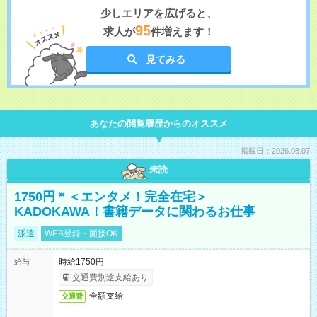
少しエリアを広げると、
95
求人が
件増えます！
見てみる
あなたの閲覧履歴からのオススメ
掲載日：2026.08.07
未読
1750円＊＜エンタメ！完全在宅＞
KADOKAWA！書籍データに関わるお仕事
派遣
WEB登録・面接OK
時給1750円
給与
交通費別途支給あり
全額支給
交通費