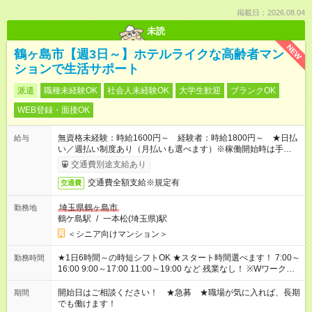
掲載日：2026.08.04
未読
NEW
鶴ヶ島市【週3日～】ホテルライクな高齢者マン
ションで生活サポート
派遣
職種未経験OK
社会人未経験OK
大学生歓迎
ブランクOK
WEB登録・面接OK
無資格未経験：時給1600円～ 経験者：時給1800円～ ★日払
給与
い／週払い制度あり（月払いも選べます）※稼働開始時は手続き
完了次第のお支払いとなります。
交通費別途支給あり
交通費全額支給※規定有
交通費
埼玉県鶴ヶ島市
勤務地
鶴ケ島駅
/
一本松(埼玉県)駅
＜シニア向けマンション＞
★1日6時間～の時短シフトOK ★スタート時間選べます！ 7:00～
勤務時間
16:00 9:00～17:00 11:00～19:00 など 残業なし！ ※Wワークの
場合、他のお仕事と合わせ週40時間超の就業はご案内できませ
ん ※法令に基づき、週20時間以上勤務は社会保険への加入対象
開始日はご相談ください！ ★急募 ★職場が気に入れば、長期
期間
となります ※労働者派遣法（日雇い派遣の原則禁止）により、
でも働けます！