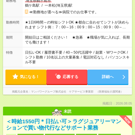
埼玉県鶴ヶ島市
勤務地
鶴ケ島駅
/
一本松(埼玉県)駅
≪勤務地が選べる≫病院でのお仕事です。
★1日6時間～の時短シフトOK ★都合に合わせてシフトが決めら
勤務時間
れます シフト例： 7：00～16：00 9：00～15：00 9：00～
18：00 11：00～20：00 など ※Wワークの場合、他のお仕事と
合わせ週40時間超の就業はご案内できません ※法令に基づき、
開始日はご相談ください！ ★急募 ★職場が気に入れば、長期
期間
週20時間以上勤務は社会保険への加入対象となります ※労働者
でも働けます！
派遣法（日雇い派遣の原則禁止）により、短時間・短期間の就
業はご案内が難しい場合があります
日払いOK
/
履歴書不要
/
40～50代活躍中
/
副業・WワークOK
/
特徴
シフト勤務
/
10名以上の大量募集
/
電話対応なし
/
パソコンスキ
ル不要
気になる！
応募する
詳細へ
掲載元企業名
マンパワーグループ株式会社 ケアサービス事業部 （医療福祉介護関連）
掲載日：2026.08.05
未読
NEW
＜時給1550円＊日払い可＞ラグジュアリーマン
ションで買い物代行などサポート業務