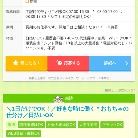
病院
下記時間帯よりご相談OK 07:30-16:30 / 08:00-17:00 /
勤務時間
08:30-17:30 ＊シフト固定の相談もOK！
長期のお仕事です。開始日はご相談ください！ ※急募
期間
日払いOK
/
履歴書不要
/
40～50代活躍中
/
副業・WワークOK
/
特徴
服装自由
/
シフト勤務
/
10名以上の大量募集
/
電話対応なし
/
パ
ソコンスキル不要
気になる！
応募する
詳細へ
掲載元企業名
株式会社ウィルオブ・ワーク ケアワーク事業部
掲載日：2026.07.27
未読
＼1日だけでOK！／好きな時に働く＊おもちゃの
仕分け／日払いOK
派遣
職種未経験OK
社会人未経験OK
大学生歓迎
ブランクOK
WEB登録・面接OK