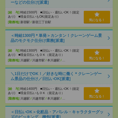
ーなどの仕分け[派遣]
[給 与]
時給1500円 ■日払い・週払いOK！(規定
あり) ■現金日払いもOK(規定あり)
気になる！
[勤務地]
新宿駅
/
新宿三丁目駅
＜時給1300円＊単発＞カンタン！クレーンゲーム景
品のモクモク仕分け業務[派遣]
[給 与]
時給1300円 ■日払い・週払いOK！(規定
あり) ■現金日払いもＯＫ（規定あり）
気になる！
[勤務地]
川越駅
/
川越市駅
/
本川越駅
/
…
＼1日だけでOK！／好きな時に働く＊クレーンゲー
ム景品の仕分け／日払いOK[派遣]
[給 与]
時給1400円 ■日払い・週払いOK！(規定
あり) ■現金日払いもＯＫ（規定あり）
気になる！
[勤務地]
川越駅
/
川越市駅
/
本川越駅
/
…
＜日払いOK＞化粧品・アパレル・キャラクターグッ
ズのピッキング、梱包[派遣]