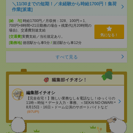
＼11/30までの短期！／未経験から時給1700円！集荷
作業[派遣]
[給 与]
時給1700円／月収例：328、100円＝1、
700円×8時間×21日勤務の場合＋残業代(月20時間の
場合)、交通費別途支給
気になる！
[交通費]
実費支給／当社規定あり。
[勤務地]
徳宿駅から車5分
/
涸沼駅から車12分
すべて見る
編集部イチオシ
【完全在宅！】難しい業務なし＆電話なし！ゆっくりの
11時～時短＊データ入力・事務、＜SEKAI NO OWARI＊
8月15日・16日＞ドーム公演のサポートバイトなど
(8/7UP!)