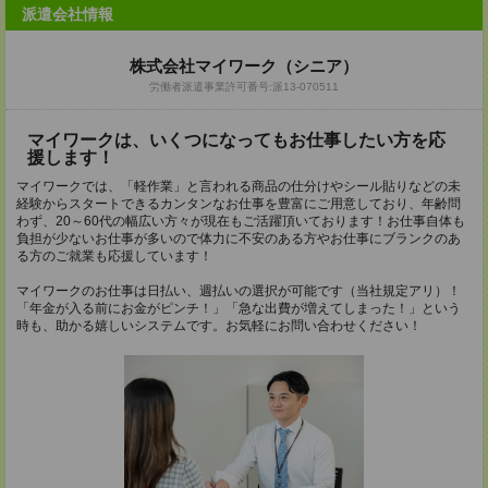
派遣会社情報
株式会社マイワーク（シニア）
労働者派遣事業許可番号:派13-070511
マイワークは、いくつになってもお仕事したい方を応
援します！
マイワークでは、「軽作業」と言われる商品の仕分けやシール貼りなどの未
経験からスタートできるカンタンなお仕事を豊富にご用意しており、年齢問
わず、20～60代の幅広い方々が現在もご活躍頂いております！お仕事自体も
負担が少ないお仕事が多いので体力に不安のある方やお仕事にブランクのあ
る方のご就業も応援しています！
マイワークのお仕事は日払い、週払いの選択が可能です（当社規定アリ）！
「年金が入る前にお金がピンチ！」「急な出費が増えてしまった！」という
時も、助かる嬉しいシステムです。お気軽にお問い合わせください！