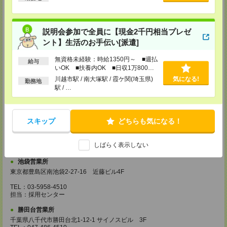
埼玉県越谷市南越谷1-16-8 イーストサンビル5 5F
TEL：048-990-4510
担当：採用センター
説明会参加で全員に【現金2千円相当プレゼ
錦糸町営業所
ント】生活のお手伝い[派遣]
東京都墨田区江東橋4-19-3 錦糸町ミハマビル 3F
TEL：03-5669-4522
無資格未経験：時給1350円～ ■週払
給与
担当：採用センター
いOK ■扶養内OK ■日収1万800円
以上
川越市駅 / 南大塚駅 / 霞ケ関(埼玉県)
気になる!
新宿営業所
勤務地
駅 / …
東京都新宿区西新宿1-8-1 新宿ビルディング5Ｆ
TEL：03-6911-4510
担当：採用センター
スキップ
どちらも気になる！
立川営業所
東京都立川市曙町2-31-15 日住金立川ビル3F
TEL：042-540-7331
しばらく表示しない
担当：採用センター
池袋営業所
東京都豊島区南池袋2-27-16 近藤ビル4F
TEL：03-5958-4510
担当：採用センター
勝田台営業所
千葉県八千代市勝田台北1-12-1 サイノスビル 3F