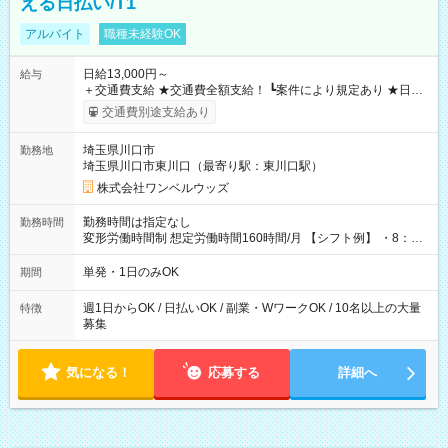
える日払い/T1
アルバイト
職種未経験OK
日給13,000円～
給与
＋交通費支給 ★交通費全額支給！ ┗案件により規定あり ★日払
いOK！（規定あり） ┗働いたその日に現金GET♪ お仕事後はコ
交通費別途支給あり
ンビニATMから 日払い分を引き落とせます！ 【試用期間】試
用期間なし
埼玉県川口市
勤務地
埼玉県川口市東川口（最寄り駅：東川口駅）
株式会社ワンベルウッズ
勤務時間は指定なし
勤務時間
変形労働時間制 想定労働時間160時間/月 【シフト例】 ・8：00
～21：00
単発・1日のみOK
期間
週1日からOK / 日払いOK / 副業・WワークOK / 10名以上の大量
特徴
募集
気になる！
応募する
詳細へ