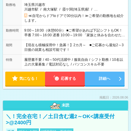
埼玉県川越市
勤務地
川越市駅
/
南大塚駅
/
霞ケ関(埼玉県)駅
/
…
≪自宅からドアtoドアで30分以内！≫ご希望の勤務地を紹介
します。
9:00～18:00（休憩60分） ■ご希望があれば下記シフトもOK！
勤務時間
早番 7:00～16:00 遅番 10:00～19:00 「家族と休みを合わせた
い」 「余裕を持って夕飯の準備がしたい」 「できれば残業はし
たくない」 など、ご希望を教えてくださいね。 ※Wワーク希望
【現在も積極採用中！急募！】2カ月～ ■ご応募から最短2～3
期間
の方へ 今ご覧のお仕事で希望する勤務時間と、もう1つのお仕事
日後の就業も相談可能です！
の勤務時間。 合計で週40時間を超える場合は応募できません。
履歴書不要
/
40～50代活躍中
/
服装自由
/
シフト勤務
/
10名以
特徴
上の大量募集
/
電話対応なし
/
パソコンスキル不要
気になる！
応募する
詳細へ
掲載日：2026.08.06
未読
＼！完全在宅！／土日含む週2～OK<講座受付
>@2400円