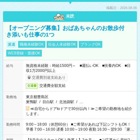
掲載日：2026.08.06
未読
【オープニング募集】おばあちゃんのお散歩付
き添いも仕事の1つ
派遣
職種未経験OK
社会人未経験OK
ブランクOK
WEB登録・面接OK
無資格未経験：時給1500円～ ■週払いOK ■扶養内OK ■日
給与
収1万2000円以上
交通費別途支給あり
交通費全額支給
交通費
東京都豊島区
勤務地
巣鴨駅
/
目白駅
/
北池袋駅
/
…
≪自宅からドアtoドアで30分以内！≫ご希望の勤務地を紹介
します。
9:00～18:00（休憩60分） ■ご希望があれば下記シフトもOK！
勤務時間
早番 7:00～16:00 遅番 10:00～19:00 夜勤 16:30～翌9:30 「家族
と休みを合わせたい」 「余裕を持って夕飯の準備がしたい」
「できれば残業はしたくない」 など、ご希望を教えてください