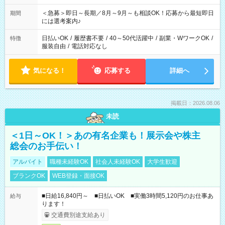
ば前職が、 在宅/財団法人/事務/コールセンター/受付/販売/カフェ
スタッフ スイーツ販売/ホテルフロント/化粧品販売/など 様々な
＜急募＞即日～長期／8月～9月～も相談OK！応募から最短即日
期間
業界から入社して活躍されています♪
には選考案内♪
日払いOK
/
履歴書不要
/
40～50代活躍中
/
副業・WワークOK
/
特徴
服装自由
/
電話対応なし
気になる！
応募する
詳細へ
掲載日：2026.08.06
未読
＜1日～OK！＞あの有名企業も！展示会や株主
総会のお手伝い！
アルバイト
職種未経験OK
社会人未経験OK
大学生歓迎
ブランクOK
WEB登録・面接OK
■日給16,840円～ ■日払いOK ■実働3時間5,120円のお仕事あ
給与
ります！
交通費別途支給あり