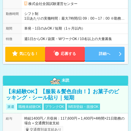
円の場合あり ・国家試験 7:00～13:30（休憩なし） 時給1,300
株式会社全国試験運営センター
円（役割手当＋100円）×6時間＝日収8,400円＋交通費 【試用期
間】試用期間なし
シフト制
勤務時間
1日あたりの実働時間：最大7時間/日 09：00～17：00 ※勤務時
間は 試験により異なります。
単発・1日のみOK / 短期（1ヶ月以内）
期間
週1日からOK / 副業・WワークOK / 10名以上の大量募集
特徴
気になる！
応募する
詳細へ
未読
【未経験OK】【服装＆髪色自由！】お菓子のピ
ッキング・シール貼り｜短期
派遣
職種未経験OK
ブランクOK
WEB登録・面接OK
時給1400円／月収例：117,600円＝1,400円×4時間×21日勤務の
給与
場合＋交通費別途支給
交通費別途支給あり