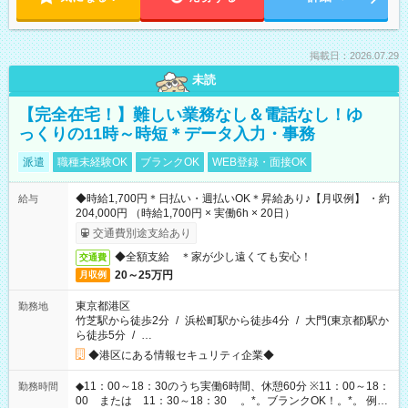
掲載日：2026.07.29
未読
【完全在宅！】難しい業務なし＆電話なし！ゆ
っくりの11時～時短＊データ入力・事務
派遣
職種未経験OK
ブランクOK
WEB登録・面接OK
◆時給1,700円＊日払い・週払いOK＊昇給あり♪【月収例】 ・約
給与
204,000円 （時給1,700円 × 実働6h × 20日）
交通費別途支給あり
◆全額支給 ＊家が少し遠くても安心！
交通費
20～25万円
月収例
東京都港区
勤務地
竹芝駅から徒歩2分
/
浜松町駅から徒歩4分
/
大門(東京都)駅か
ら徒歩5分
/
…
◆港区にある情報セキュリティ企業◆
◆11：00～18：30のうち実働6時間、休憩60分 ※11：00～18：
勤務時間
00 または 11：30～18：30 。*。ブランクOK！。*。 例え