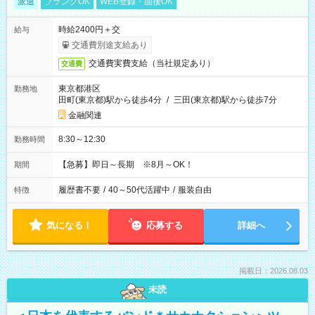
派遣
ブランクOK
WEB登録・面接OK
時給2400円＋交
給与
交通費別途支給あり
交通費実費支給（当社規定あり）
交通費
東京都港区
勤務地
田町(東京都)駅から徒歩4分
/
三田(東京都)駅から徒歩7分
金融関連
8:30～12:30
勤務時間
【急募】即日～長期 ※8月～OK！
期間
履歴書不要
/
40～50代活躍中
/
服装自由
特徴
気になる！
応募する
詳細へ
掲載日：2026.08.03
未読