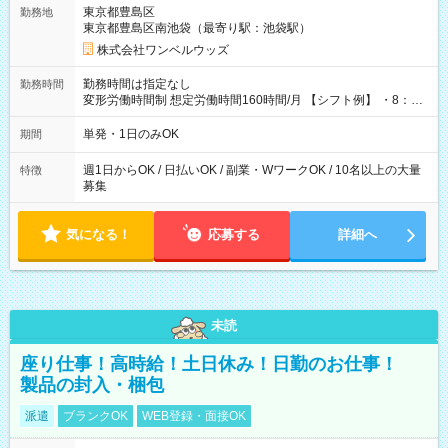
用期間なし
東京都豊島区
勤務地
東京都豊島区南池袋（最寄り駅：池袋駅）
株式会社ワンベルウッズ
勤務時間は指定なし
勤務時間
変形労働時間制 想定労働時間160時間/月 【シフト例】 ・8：00
～21：00
単発・1日のみOK
期間
週1日からOK / 日払いOK / 副業・WワークOK / 10名以上の大量
特徴
募集
気になる！
応募する
詳細へ
未読
座り仕事！高時給！土日休み！日勤のお仕事！
製品の封入・梱包
派遣
ブランクOK
WEB登録・面接OK