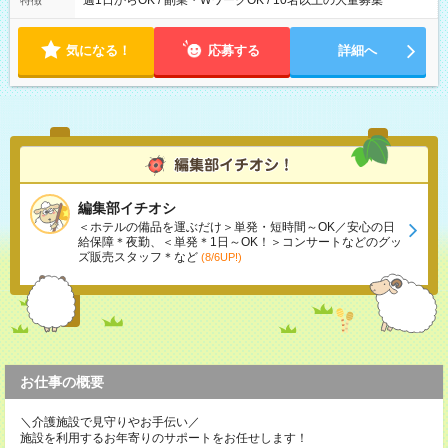
週1日からOK / 副業・WワークOK / 10名以上の大量募集
特徴
気になる！
応募する
詳細へ
編集部イチオシ
＜ホテルの備品を運ぶだけ＞単発・短時間～OK／安心の日
給保障＊夜勤、＜単発＊1日～OK！＞コンサートなどのグッ
ズ販売スタッフ＊など
(8/6UP!)
お仕事の概要
＼介護施設で見守りやお手伝い／
施設を利用するお年寄りのサポートをお任せします！