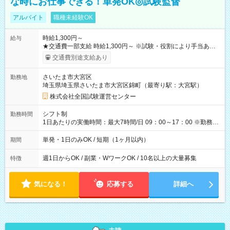
な時にお仕事できる！単発OK◎試験監督
アルバイト
職種未経験OK
時給1,300円～
給与
★交通費一部支給 時給1,300円～ ※試験・役割により手当あり
※勤務回数により昇給あり 【即給（前払い）オプションあ
交通費別途支給あり
り！】 希望される場合、勤務から1週間ほどで給与の一部を受け
取れます。 ※手数料418円がかかります。 【過去試験日の収入
さいたま市大宮区
勤務地
例】 ・河合塾模擬試験 8:30～17:30（休憩1時間） 時給1,300円
埼玉県埼玉県さいたま市大宮区錦町（最寄り駅：大宮駅）
×8時間＝日収10,400円＋交通費 ※当日の役割により時給＋100
円の場合あり ・国家試験 7:00～13:30（休憩なし） 時給1,300
株式会社全国試験運営センター
円（役割手当＋100円）×6時間＝日収8,400円＋交通費 【試用期
間】試用期間なし
シフト制
勤務時間
1日あたりの実働時間：最大7時間/日 09：00～17：00 ※勤務時
間は 試験により異なります。
単発・1日のみOK / 短期（1ヶ月以内）
期間
週1日からOK / 副業・WワークOK / 10名以上の大量募集
特徴
気になる！
応募する
詳細へ