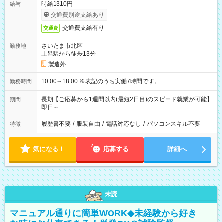
時給1310円
給与
交通費別途支給あり
交通費支給有り
交通費
さいたま市北区
勤務地
土呂駅から徒歩13分
製造外
10:00～18:00 ※表記のうち実働7時間です。
勤務時間
長期【ご応募から1週間以内(最短2日目)のスピード就業が可能】
期間
即日～
履歴書不要
/
服装自由
/
電話対応なし
/
パソコンスキル不要
特徴
気になる！
応募する
詳細へ
未読
マニュアル通りに簡単WORK◆未経験から好き