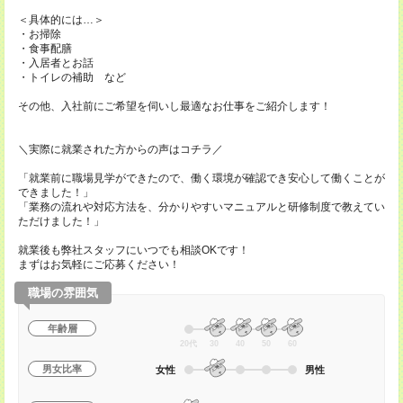
＜具体的には…＞
・お掃除
・食事配膳
・入居者とお話
・トイレの補助 など
その他、入社前にご希望を伺いし最適なお仕事をご紹介します！
＼実際に就業された方からの声はコチラ／
「就業前に職場見学ができたので、働く環境が確認でき安心して働くことが
できました！」
「業務の流れや対応方法を、分かりやすいマニュアルと研修制度で教えてい
ただけました！」
就業後も弊社スタッフにいつでも相談OKです！
まずはお気軽にご応募ください！
職場の雰囲気
年齢層
20代
30
40
50
60
男女比率
女性
男性