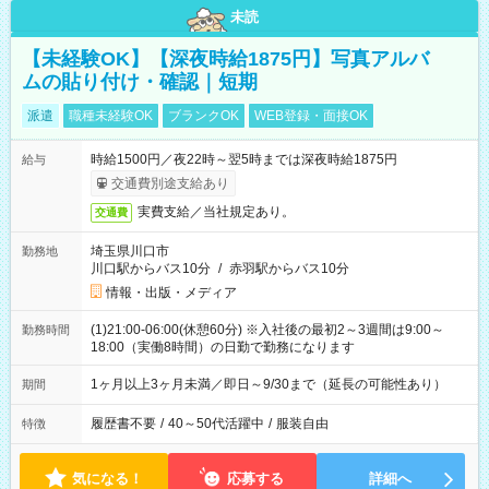
未読
【未経験OK】【深夜時給1875円】写真アルバ
ムの貼り付け・確認｜短期
派遣
職種未経験OK
ブランクOK
WEB登録・面接OK
時給1500円／夜22時～翌5時までは深夜時給1875円
給与
交通費別途支給あり
実費支給／当社規定あり。
交通費
埼玉県川口市
勤務地
川口駅からバス10分
/
赤羽駅からバス10分
情報・出版・メディア
(1)21:00-06:00(休憩60分) ※入社後の最初2～3週間は9:00～
勤務時間
18:00（実働8時間）の日勤で勤務になります
1ヶ月以上3ヶ月未満／即日～9/30まで（延長の可能性あり）
期間
履歴書不要
/
40～50代活躍中
/
服装自由
特徴
気になる！
応募する
詳細へ