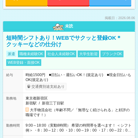
掲載日：2026.08.06
未読
短時間シフトあり！WEBでサクッと登録OK＊
クッキーなどの仕分け
派遣
職種未経験OK
社会人未経験OK
大学生歓迎
ブランクOK
WEB登録・面接OK
時給1500円 ■日払い・週払いOK！(規定あり) ■現金日払いも
給与
OK(規定あり)
交通費別途支給あり
東京都新宿区
勤務地
新宿駅
/
新宿三丁目駅
大手物流会社（年齢不問／「無理なく続けられる」と好評の
職場です！）
9:00～18:00（実動8時間） 希望の時間帯を選べます！ ＜シフト
勤務時間
例＞ ・8：30～12：00 ・10：00～19：00 ・17：00～22：00
・13：00～22：00 ・22：00～翌6：00 など