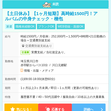
未読
【土日休み】【1ヶ月短期】高時給1500円！ア
ルバムの中身チェック・梱包
派遣
職種未経験OK
ブランクOK
WEB登録・面接OK
時給1500円／月収例：252,000円＝1,500円×8時間×21日勤務の
給与
場合＋交通費別途支給
交通費別途支給あり
実費支給／当社規定あり。
交通費
埼玉県川口市
勤務地
赤羽駅からバス10分
/
川口元郷駅
情報・出版・メディア
(1)09:00-18:00(休憩60分)
勤務時間
1ヶ月以上3ヶ月未満／即日～1ヵ月間（更新の可能性あり）
期間
履歴書不要
/
40～50代活躍中
/
服装自由
/
10名以上の大量募集
特徴
気になる！
応募する
詳細へ