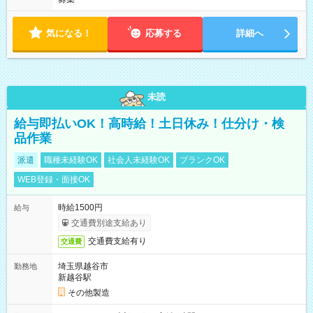
気になる！
応募する
詳細へ
未読
給与即払いOK！高時給！土日休み！仕分け・検
品作業
派遣
職種未経験OK
社会人未経験OK
ブランクOK
WEB登録・面接OK
時給1500円
給与
交通費別途支給あり
交通費支給有り
交通費
埼玉県越谷市
勤務地
新越谷駅
その他製造