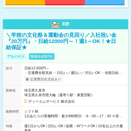
未読
＼学校の文化祭＆運動会の見回り／入社祝い金
『20万円』・日給12000円～！週1～OK！★日
給保証★
アルバイト
職種未経験OK
日給12,000円～
給与
・交通費全額支給 ・日払い／週払い／月払いOK ・全額日給保
証あり ・－・－・－・－・－・－・－・－・－・－・ ★☆入社
交通費別途支給あり
祝金20万円★☆ ※1勤務毎に2000円ずつ支給！ ※100勤務目で合
計20万円の支給となります ※規定あり ・－・－・－・－・－・
埼玉県久喜市
勤務地
－・－・－・－・－・ ≪給与例≫ 月22日働いた場合 月給：26
埼玉県久喜市西大輪（最寄り駅：東鷲宮駅）
万4，000円 ＝12，000円×22日 ※別途交通費 ----- ■法定研修：
20時間×1，226円／合計24，520円支給 『お弁当』支給もあり♪
ディーエムサービス 株式会社
【試用期間】試用期間なし
シフト制
勤務時間
1日あたりの実働時間：最大8時間/日 ・9：00～17：00 ※実働8
時間・休憩1時間 ⇒実は…16時くらいには終わっちゃうことがほ
とんどです！ ★早く勤務が終わっても日給保証あり！
週1日からOK / 日払いOK / 副業・WワークOK / 10名以上の大量
特徴
募集