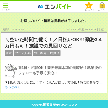
0
メニュー
気になる！
ログイン
お探しのバイト情報は掲載が終了しました。
掲載日 :2026
/
08
/
04
No.CRSTF埼玉_08・SKG【本社】
＼空いた時間で働く！／日払いOK×1勤務3.4
万円も可！施設での見回りなど
派遣
ブランクOK
WEB登録・面接OK
週1日～相談OK！業界最高水準の高時給！就業後の
フォローも手厚く安心！
▼日払い対応〇とにかくすぐに収入がほしい方必見！急な出費等で
...
もっとみる
あなたの閲覧履歴からのオススメ