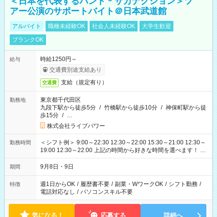
＜日本を代表するバンド＊サカナクション＞ツ
アー公演のサポートバイト＠日本武道館
アルバイト
職種未経験OK
社会人未経験OK
大学生歓迎
ブランクOK
時給1250円～
給与
交通費別途支給あり
支給（規定有り）
交通費
東京都千代田区
勤務地
九段下駅から徒歩5分
/
竹橋駅から徒歩10分
/
神保町駅から徒
歩15分
/
…
株式会社ライブパワー
＜シフト例＞ 9:00～22:30 12:30～22:00 15:30～21:00 12:30～
勤務時間
19:00 12:30～22:00 上記の時間から好きな時間を選べます！ ※
時間は変更となる可能性があります
9月8日・9日
期間
週1日からOK
/
履歴書不要
/
副業・WワークOK
/
シフト勤務
/
特徴
電話対応なし
/
パソコンスキル不要
気になる！
応募する
詳細へ