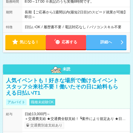
8:00～17:00 ※表記のうち実働8時間です。
勤務時間
長期【ご応募から1週間以内(最短2日目)のスピード就業が可能】
期間
即日～
日払いOK
/
履歴書不要
/
電話対応なし
/
パソコンスキル不要
特徴
気になる！
応募する
詳細へ
未読
人気イベントも！好きな場所で働けるイベント
スタッフ☆来社不要！働いたその日に給料もら
える日払い/T1
アルバイト
職種未経験OK
日給13,000円～
給与
＋交通費支給 ★交通費全額支給！ ┗案件により規定あり ★日払
いOK！（規定あり） ┗働いたその日に現金GET♪ お仕事後はコ
交通費別途支給あり
ンビニATMから 日払い分を引き落とせます！ 【試用期間】試