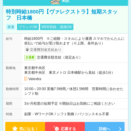
未読
特別時給1800円【ヴァレクストラ】短期スタッ
フ 日本橋
派遣
ブランクOK
WEB登録・面接OK
時給1800円 ※ご経験・スキルにより優遇 スマホでかんたんに
給与
前払いで給与が受け取れます（※上限、条件あり）
交通費別途支給あり
交通費全額支給（規定あり）
交通費
東京都中央区
勤務地
東京都中央区 東京メトロ 日本橋駅から直結（徒歩1分）
Valextra
10:00～20:00 実働7.5時間／休憩1.5時間 営業時間に合わせた
勤務時間
シフト制
3か月程度の短期予定 ※開始日はお気軽にご相談ください
期間
副業・WワークOK
/
シフト勤務
/
パソコンスキル不要
特徴
気になる！
応募する
詳細へ