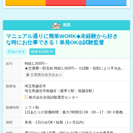
未読
マニュアル通りに簡単WORK◆未経験から好き
な時にお仕事できる！単発OK◎試験監督
アルバイト
職種未経験OK
時給1,300円～
給与
★交通費一部支給 時給1,300円～ ※試験・役割により手当あり
※勤務回数により昇給あり 【即給（前払い）オプションあ
交通費別途支給あり
り！】 希望される場合、勤務から1週間ほどで給与の一部を受け
取れます。 ※手数料418円がかかります。 【過去試験日の収入
埼玉県越谷市
勤務地
例】 ・河合塾模擬試験 8:30～17:30（休憩1時間） 時給1,300円
埼玉県越谷市南越谷（最寄り駅：南越谷駅）
×8時間＝日収10,400円＋交通費 ※当日の役割により時給＋100
円の場合あり ・国家試験 7:00～13:30（休憩なし） 時給1,300
株式会社全国試験運営センター
円（役割手当＋100円）×6時間＝日収8,400円＋交通費 【試用期
間】試用期間なし
シフト制
勤務時間
1日あたりの実働時間：最大7時間/日 09：00～17：00 ※勤務時
間は 試験により異なります。
単発・1日のみOK / 短期（1ヶ月以内）
期間