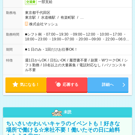
一部支給
交通費
東京都千代田区
勤務地
東京駅
/
水道橋駅
/
有楽町駅
/
…
株式会社マッシュ
■シフト例 ・07:00～19:30 ・09:00～12:00 ・10:00～17:00 ・
勤務時間
18:00～23:00 ・19:00～07:00 ・20:00～09:00 ・22:00～06:00
etc ★最短で3時間で5,120円のお仕事から 15時間で2万円近く稼
げるお仕事も！ ご希望のお時間に合わせてご紹介！ ※シフトは
■１日のみ・1回だけお仕事OK！
期間
現場によって異なります。 ※勿論、休憩時間はあるのでご安心
ください！
週1日からOK
/
日払いOK
/
履歴書不要
/
副業・WワークOK
/
シ
特徴
フト勤務
/
10名以上の大量募集
/
電話対応なし
/
パソコンスキ
ル不要
気になる！
応募する
詳細へ
未読
ちいさいかわいいキャラのイベントも！好きな
場所で働ける☆来社不要！働いたその日に給料