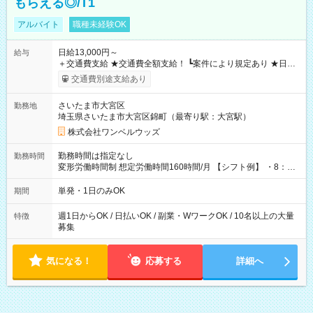
もらえる◎/T1
アルバイト
職種未経験OK
日給13,000円～
給与
＋交通費支給 ★交通費全額支給！ ┗案件により規定あり ★日払
いOK！（規定あり） ┗働いたその日に現金GET♪ お仕事後はコ
交通費別途支給あり
ンビニATMから 日払い分を引き落とせます！ 【試用期間】試
用期間なし
さいたま市大宮区
勤務地
埼玉県さいたま市大宮区錦町（最寄り駅：大宮駅）
株式会社ワンベルウッズ
勤務時間は指定なし
勤務時間
変形労働時間制 想定労働時間160時間/月 【シフト例】 ・8：00
～21：00
単発・1日のみOK
期間
週1日からOK / 日払いOK / 副業・WワークOK / 10名以上の大量
特徴
募集
気になる！
応募する
詳細へ