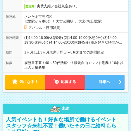
実費支給／当社規定あり。
交通費
さいたま市見沼区
勤務地
七里駅から車6分
/
大宮公園駅
/
大宮(埼玉県)駅
アパレル・日用雑貨
(1)14:00-18:00(休憩0分) (2)14:00-19:00(休憩0分) (3)14:00-
勤務時間
19:30(休憩0分) (4)14:00-20:00(休憩45分) ※お好きな時間が選べ
ます
1ヶ月以上3ヶ月未満／即日～8月末までの期間限定
期間
履歴書不要
/
40～50代活躍中
/
服装自由
/
シフト勤務
/
10名以
特徴
上の大量募集
気になる！
応募する
詳細へ
未読
人気イベントも！好きな場所で働けるイベント
スタッフ☆来社不要！働いたその日に給料もら