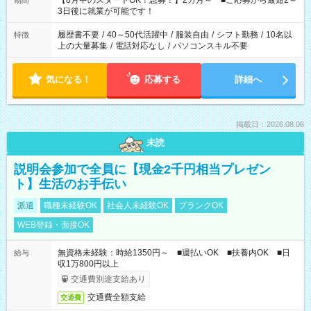
【8月中のスタートOK！急募！】2カ月～ ■ご応募から最短2～
期間
ね。 ※Wワーク希望の方へ 今ご覧のお仕事で希望する勤務時間
3日後に就業が可能です！
と、もう1つのお仕事の勤務時間。 合計で週40時間を超える場
合は応募できません。
履歴書不要
/
40～50代活躍中
/
服装自由
/
シフト勤務
/
10名以
特徴
上の大量募集
/
電話対応なし
/
パソコンスキル不要
気になる！
応募する
詳細へ
掲載日：2026.08.06
未読
説明会参加で全員に【現金2千円相当プレゼン
ト】生活のお手伝い
派遣
職種未経験OK
社会人未経験OK
ブランクOK
WEB登録・面接OK
無資格未経験：時給1350円～ ■週払いOK ■扶養内OK ■日
給与
収1万800円以上
交通費別途支給あり
交通費全額支給
交通費