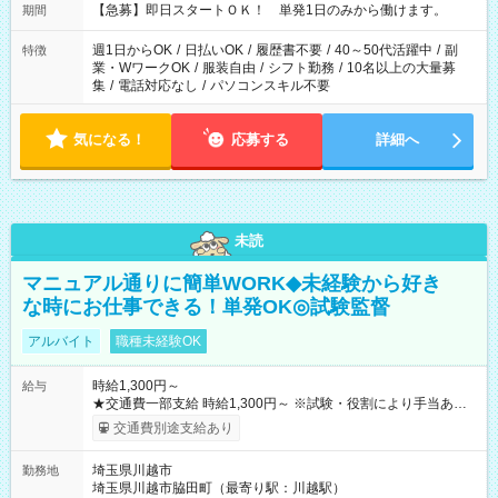
【急募】即日スタートＯＫ！ 単発1日のみから働けます。
期間
週1日からOK
/
日払いOK
/
履歴書不要
/
40～50代活躍中
/
副
特徴
業・WワークOK
/
服装自由
/
シフト勤務
/
10名以上の大量募
集
/
電話対応なし
/
パソコンスキル不要
気になる！
応募する
詳細へ
未読
マニュアル通りに簡単WORK◆未経験から好き
な時にお仕事できる！単発OK◎試験監督
アルバイト
職種未経験OK
時給1,300円～
給与
★交通費一部支給 時給1,300円～ ※試験・役割により手当あり
※勤務回数により昇給あり 【即給（前払い）オプションあ
交通費別途支給あり
り！】 希望される場合、勤務から1週間ほどで給与の一部を受け
取れます。 ※手数料418円がかかります。 【過去試験日の収入
埼玉県川越市
勤務地
例】 ・河合塾模擬試験 8:30～17:30（休憩1時間） 時給1,300円
埼玉県川越市脇田町（最寄り駅：川越駅）
×8時間＝日収10,400円＋交通費 ※当日の役割により時給＋100