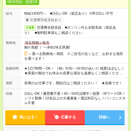
WEB登録・面接OK
時給1400円～ ■日払いOK（規定あり）※即日払い不可
給与
交通費別途支給あり
交通費全額支給 ■ガソリン代も全額支給（規定あ
交通費
り） ■無料駐車場もご相談ください
埼玉県鶴ヶ島市
勤務地
鶴ケ島駅
/
一本松(埼玉県)駅
＜選べる勤務地＞病院 ※ご自宅の近くなど、お好きな場所
を選べます！
★1日7時間～OK！ （例）9:00～18:00のあいだ 残業ほぼなし！
勤務時間
★家庭の都合でお休みが必要な場合も遠慮なくご相談ください。
※シフトはご希望に合わせて調整可能です。 その他、 ＊週4日・
1日7時間 ＊日勤のみ ＊土日休み ＊午前だけ・午後だけ ＊平日
長期のお仕事です。開始日はご相談ください！ ★急募です！
期間
のみ・土日のみ ＊Wワークや扶養内 など、いろんなシフトのお
仕事をご紹介できます！ 登録の際に、あなたのご希望をお聞か
日払いOK
/
履歴書不要
/
40～50代活躍中
/
副業・WワークOK
/
特徴
せください。
シフト勤務
/
10名以上の大量募集
/
電話対応なし
/
パソコンスキ
ル不要
気になる！
応募する
詳細へ