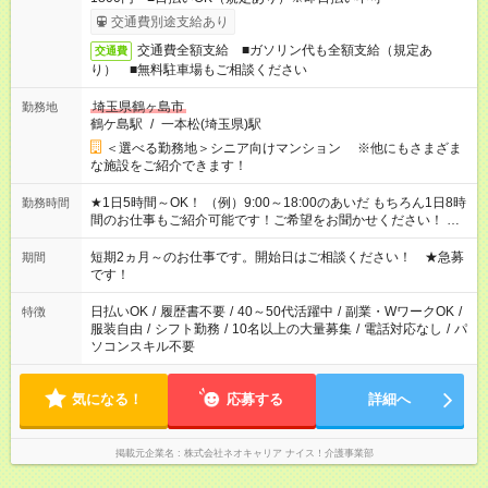
交通費別途支給あり
交通費全額支給 ■ガソリン代も全額支給（規定あ
交通費
り） ■無料駐車場もご相談ください
埼玉県鶴ヶ島市
勤務地
鶴ケ島駅
/
一本松(埼玉県)駅
＜選べる勤務地＞シニア向けマンション ※他にもさまざま
な施設をご紹介できます！
★1日5時間～OK！ （例）9:00～18:00のあいだ もちろん1日8時
勤務時間
間のお仕事もご紹介可能です！ご希望をお聞かせください！ ★
家庭の都合でお休みが必要な場合も遠慮なくご相談ください。
※週最低15時間以上の勤務が必要です
短期2ヵ月～のお仕事です。開始日はご相談ください！ ★急募
期間
です！
日払いOK
/
履歴書不要
/
40～50代活躍中
/
副業・WワークOK
/
特徴
服装自由
/
シフト勤務
/
10名以上の大量募集
/
電話対応なし
/
パ
ソコンスキル不要
気になる！
応募する
詳細へ
掲載元企業名
株式会社ネオキャリア ナイス！介護事業部