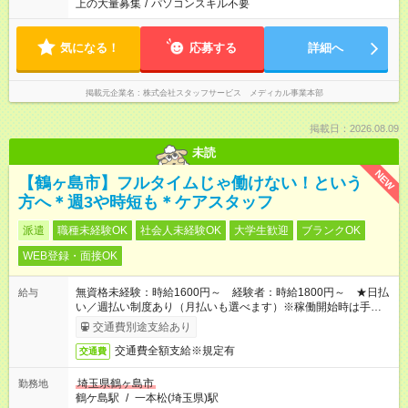
上の大量募集
/
パソコンスキル不要
気になる！
応募する
詳細へ
掲載元企業名
株式会社スタッフサービス メディカル事業本部
掲載日：2026.08.09
未読
NEW
【鶴ヶ島市】フルタイムじゃ働けない！という
方へ＊週3や時短も＊ケアスタッフ
派遣
職種未経験OK
社会人未経験OK
大学生歓迎
ブランクOK
WEB登録・面接OK
無資格未経験：時給1600円～ 経験者：時給1800円～ ★日払
給与
い／週払い制度あり（月払いも選べます）※稼働開始時は手続き
完了次第のお支払いとなります。
交通費別途支給あり
交通費全額支給※規定有
交通費
埼玉県鶴ヶ島市
勤務地
鶴ケ島駅
/
一本松(埼玉県)駅