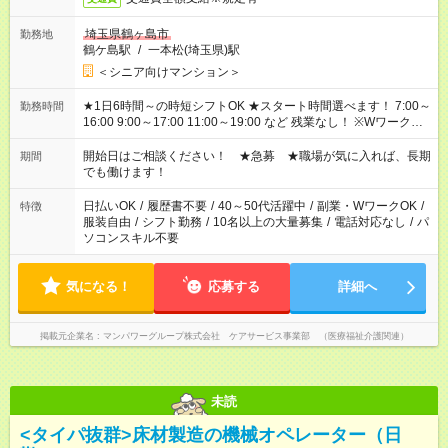
埼玉県鶴ヶ島市
勤務地
鶴ケ島駅
/
一本松(埼玉県)駅
＜シニア向けマンション＞
★1日6時間～の時短シフトOK ★スタート時間選べます！ 7:00～
勤務時間
16:00 9:00～17:00 11:00～19:00 など 残業なし！ ※Wワークの
場合、他のお仕事と合わせ週40時間超の就業はご案内できませ
ん ※法令に基づき、週20時間以上勤務は社会保険への加入対象
開始日はご相談ください！ ★急募 ★職場が気に入れば、長期
期間
となります ※労働者派遣法（日雇い派遣の原則禁止）により、
でも働けます！
短時間・短期間の就業はご案内が難しい場合があります
日払いOK
/
履歴書不要
/
40～50代活躍中
/
副業・WワークOK
/
特徴
服装自由
/
シフト勤務
/
10名以上の大量募集
/
電話対応なし
/
パ
ソコンスキル不要
気になる！
応募する
詳細へ
掲載元企業名
マンパワーグループ株式会社 ケアサービス事業部 （医療福祉介護関連）
未読
<タイパ抜群>床材製造の機械オペレーター（日