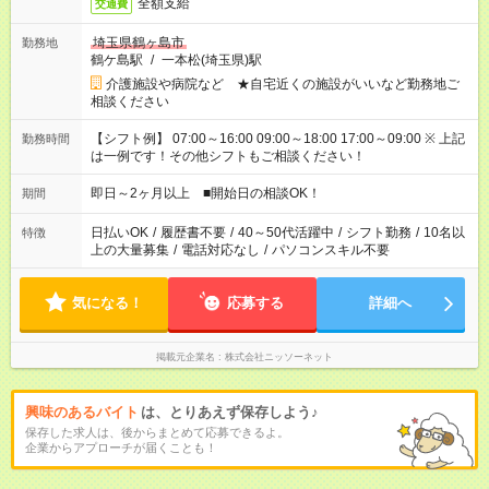
全額支給
交通費
埼玉県鶴ヶ島市
勤務地
鶴ケ島駅
/
一本松(埼玉県)駅
介護施設や病院など ★自宅近くの施設がいいなど勤務地ご
相談ください
【シフト例】 07:00～16:00 09:00～18:00 17:00～09:00 ※ 上記
勤務時間
は一例です！その他シフトもご相談ください！
即日～2ヶ月以上 ■開始日の相談OK！
期間
日払いOK
/
履歴書不要
/
40～50代活躍中
/
シフト勤務
/
10名以
特徴
上の大量募集
/
電話対応なし
/
パソコンスキル不要
気になる！
応募する
詳細へ
掲載元企業名
株式会社ニッソーネット
興味のあるバイト
は、とりあえず保存しよう♪
保存した求人は、後からまとめて応募できるよ。
企業からアプローチが届くことも！