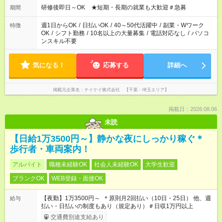
研修後即日～OK ★短期・長期の就業も大歓迎＃急募
期間
週1日からOK
/
日払いOK
/
40～50代活躍中
/
副業・Wワーク
特徴
OK
/
シフト勤務
/
10名以上の大量募集
/
電話対応なし
/
パソコ
ンスキル不要
気になる！
応募する
詳細へ
掲載元企業名
テイケイ株式会社 【千葉・埼玉エリア】
掲載日：2026.08.06
未読
【日給1万3500円～】静かな夜にしっかり稼ぐ＊
歩行者・車両案内！
アルバイト
職種未経験OK
社会人未経験OK
大学生歓迎
ブランクOK
WEB登録・面接OK
【夜勤】1万3500円～ ＊原則月2回払い（10日・25日） 他、週
給与
払い・日払いの制度もあり（規定あり）＃日収1万円以上
交通費別途支給あり