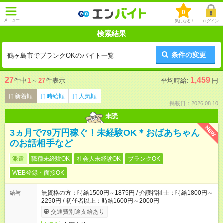
0
メニュー
気になる！
ログイン
検索結果
条件の変更
鶴ヶ島市でブランクOKのバイト一覧
27
1,459
件中
1
～
27
件表示
平均時給:
円
新着順
時給順
人気順
掲載日：2026.08.10
未読
NEW
3ヵ月で79万円稼ぐ！未経験OK＊おばあちゃん
のお話相手など
派遣
職種未経験OK
社会人未経験OK
ブランクOK
WEB登録・面接OK
無資格の方：時給1500円～1875円 / 介護福祉士：時給1800円～
給与
2250円 / 初任者以上：時給1600円～2000円
交通費別途支給あり