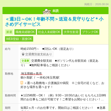
掲載日：2026.08.04
未読
＜週3日～OK！年齢不問＞送迎＆見守りなど＊小
さめデイサービス
派遣
職種未経験OK
社会人未経験OK
大学生歓迎
ブランクOK
WEB登録・面接OK
時給1550円～ ■日払いOK（規定あり）
給与
交通費別途支給あり
交通費全額支給 ■ガソリン代も全額支給（規定あ
交通費
り） ■無料駐車場もご相談ください
埼玉県鶴ヶ島市
勤務地
鶴ケ島駅
/
一本松(埼玉県)駅
＜選べる勤務地＞介護施設や病院 ※ご自宅の近くなど、お
好きな場所を選べます！
★1日5時間～OK！ （例）9:00～18:00のあいだ もちろん1日8時
勤務時間
間のお仕事もご紹介可能です！ご希望をお聞かせください！★家
庭の都合でお休みが必要な場合も遠慮なくご相談ください。 ※
週最低15時間以上の勤務が必要です
短期2ヵ月～のお仕事です。開始日はご相談ください！ ★急募
期間