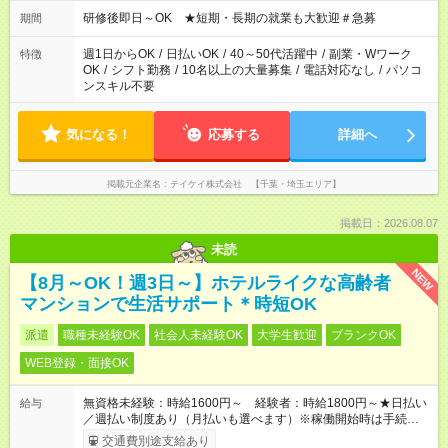
研修後即日～OK ★短期・長期の就業も大歓迎＃急募
期間
週1日からOK
/
日払いOK
/
40～50代活躍中
/
副業・Wワーク
特徴
OK
/
シフト勤務
/
10名以上の大量募集
/
電話対応なし
/
パソコ
ンスキル不要
気になる！
応募する
詳細へ
掲載元企業名
テイケイ株式会社 【千葉・埼玉エリア】
掲載日：2026.08.07
未読
NEW
【8月～OK！週3日～】ホテルライクな高齢者
マンションで生活サポート＊時短OK
派遣
職種未経験OK
社会人未経験OK
大学生歓迎
ブランクOK
WEB登録・面接OK
無資格未経験：時給1600円～ 経験者：時給1800円～★日払い
給与
／週払い制度あり（月払いも選べます）※稼働開始時は手続き完
了次第のお支払いとなります。
交通費別途支給あり