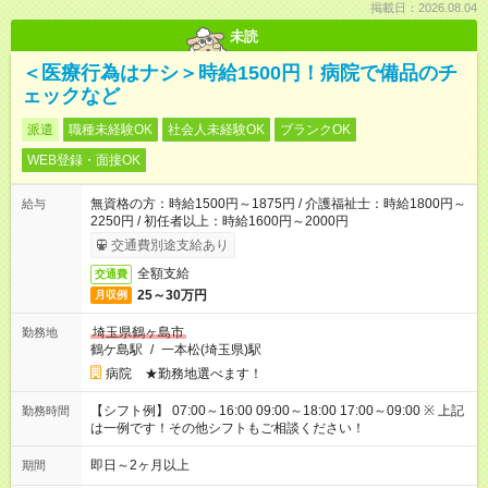
掲載日：2026.08.04
未読
＜医療行為はナシ＞時給1500円！病院で備品のチ
ェックなど
派遣
職種未経験OK
社会人未経験OK
ブランクOK
WEB登録・面接OK
無資格の方：時給1500円～1875円 / 介護福祉士：時給1800円～
給与
2250円 / 初任者以上：時給1600円～2000円
交通費別途支給あり
全額支給
交通費
25～30万円
月収例
埼玉県鶴ヶ島市
勤務地
鶴ケ島駅
/
一本松(埼玉県)駅
病院 ★勤務地選べます！
【シフト例】 07:00～16:00 09:00～18:00 17:00～09:00 ※ 上記
勤務時間
は一例です！その他シフトもご相談ください！
即日～2ヶ月以上
期間