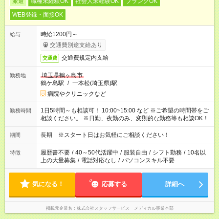
派遣
職種未経験OK
社会人未経験OK
ブランクOK
WEB登録・面接OK
時給1200円～
給与
交通費別途支給あり
交通費規定内支給
交通費
埼玉県鶴ヶ島市
勤務地
鶴ケ島駅
/
一本松(埼玉県)駅
病院やクリニックなど
1日5時間～も相談可！ 10:00~15:00 など ※ご希望の時間帯をご
勤務時間
相談ください。 ※日勤、夜勤のみ、変則的な勤務等も相談OK！
長期 ※スタート日はお気軽にご相談ください！
期間
履歴書不要
/
40～50代活躍中
/
服装自由
/
シフト勤務
/
10名以
特徴
上の大量募集
/
電話対応なし
/
パソコンスキル不要
気になる！
応募する
詳細へ
掲載元企業名
株式会社スタッフサービス メディカル事業本部