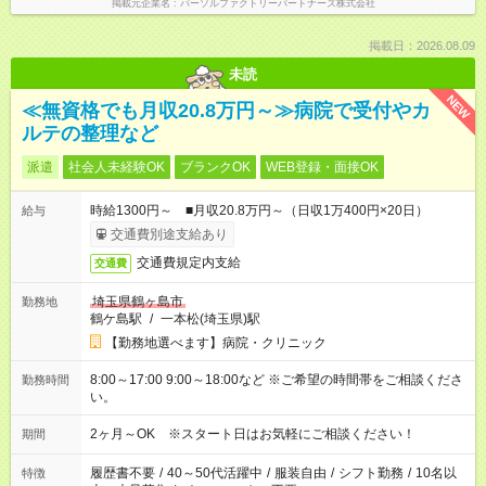
掲載元企業名
パーソルファクトリーパートナーズ株式会社
掲載日：2026.08.09
未読
NEW
≪無資格でも月収20.8万円～≫病院で受付やカ
ルテの整理など
派遣
社会人未経験OK
ブランクOK
WEB登録・面接OK
時給1300円～ ■月収20.8万円～（日収1万400円×20日）
給与
交通費別途支給あり
交通費規定内支給
交通費
埼玉県鶴ヶ島市
勤務地
鶴ケ島駅
/
一本松(埼玉県)駅
【勤務地選べます】病院・クリニック
8:00～17:00 9:00～18:00など ※ご希望の時間帯をご相談くださ
勤務時間
い。
2ヶ月～OK ※スタート日はお気軽にご相談ください！
期間
履歴書不要
/
40～50代活躍中
/
服装自由
/
シフト勤務
/
10名以
特徴