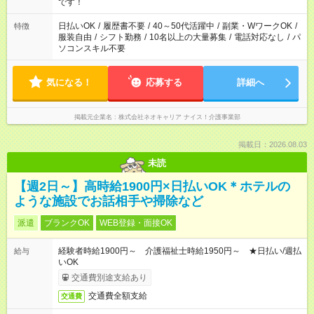
です！
日払いOK
/
履歴書不要
/
40～50代活躍中
/
副業・WワークOK
/
特徴
服装自由
/
シフト勤務
/
10名以上の大量募集
/
電話対応なし
/
パ
ソコンスキル不要
気になる！
応募する
詳細へ
掲載元企業名
株式会社ネオキャリア ナイス！介護事業部
掲載日：2026.08.03
未読
【週2日～】高時給1900円×日払いOK＊ホテルの
ような施設でお話相手や掃除など
派遣
ブランクOK
WEB登録・面接OK
経験者時給1900円～ 介護福祉士時給1950円～ ★日払い/週払
給与
いOK
交通費別途支給あり
交通費全額支給
交通費