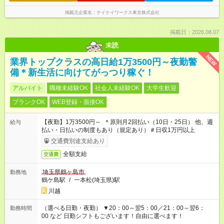
掲載元企業名
テイケイワークス東京株式会社
掲載日：2026.08.07
未読
NEW
業界トップクラスの高日給1万3500円～夜勤警
備＊新生活に向けてがっつり稼ぐ！
アルバイト
職種未経験OK
社会人未経験OK
大学生歓迎
ブランクOK
WEB登録・面接OK
【夜勤】1万3500円～ ＊原則月2回払い（10日・25日） 他、週
給与
払い・日払いの制度もあり（規定あり）＃日収1万円以上
交通費別途支給あり
全額支給
交通費
埼玉県鶴ヶ島市
勤務地
鶴ケ島駅
/
一本松(埼玉県)駅
川越
（選べる日勤・夜勤） ▼20：00～翌5：00／21：00～翌6：
勤務時間
00 など 日勤シフトもございます！自由に選べます！