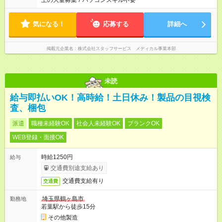
上の大量募集
/
パソコンスキル不要
気になる！
応募する
詳細へ
掲載元企業名
株式会社スタッフサービス メディカル事業本部
未読
給与即払いOK！高時給！土日休み！製品の目視検
査、梱包
派遣
職種未経験OK
社会人未経験OK
ブランクOK
WEB登録・面接OK
時給1250円
給与
交通費別途支給あり
交通費支給有り
交通費
埼玉県鶴ヶ島市
勤務地
若葉駅から徒歩15分
その他製造