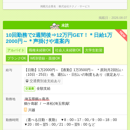
掲載元企業名
株式会社テクノ・サービス
掲載日：2026.08.07
未読
NEW
10回勤務で2週間後⇒12万円GET！＊日給1万
2000円～＊声掛けや道案内
アルバイト
職種未経験OK
社会人未経験OK
大学生歓迎
ブランクOK
WEB登録・面接OK
【日勤】1万2000円～ 【夜勤】1万3500円～ ＊原則月2回払い
給与
（10日・25日） 他、週払い・日払いの制度もあり（規定あり）
＃日収1万円以上
交通費別途支給あり
全額支給
交通費
埼玉県鶴ヶ島市
勤務地
鶴ケ島駅
/
一本松(埼玉県)駅
川越
（選べる日勤・夜勤） ▼8：00～17：00／9：00～18：00
勤務時間
▼20：00～翌5：00／21：00～翌6：00 など