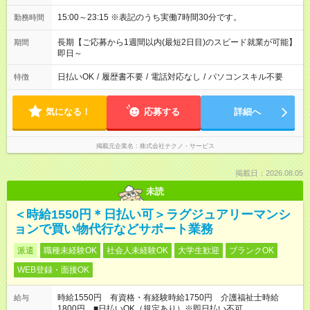
15:00～23:15 ※表記のうち実働7時間30分です。
勤務時間
長期【ご応募から1週間以内(最短2日目)のスピード就業が可能】
期間
即日～
日払いOK
/
履歴書不要
/
電話対応なし
/
パソコンスキル不要
特徴
気になる！
応募する
詳細へ
掲載元企業名
株式会社テクノ・サービス
掲載日：2026.08.05
未読
＜時給1550円＊日払い可＞ラグジュアリーマンシ
ョンで買い物代行などサポート業務
派遣
職種未経験OK
社会人未経験OK
大学生歓迎
ブランクOK
WEB登録・面接OK
時給1550円 有資格・有経験時給1750円 介護福祉士時給
給与
1800円 ■日払いOK（規定あり）※即日払い不可