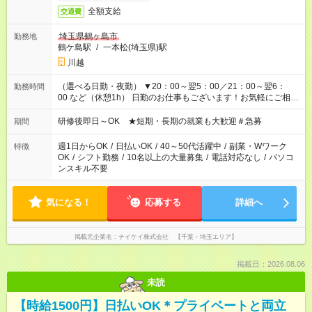
全額支給
交通費
埼玉県鶴ヶ島市
勤務地
鶴ケ島駅
/
一本松(埼玉県)駅
川越
（選べる日勤・夜勤） ▼20：00～翌5：00／21：00～翌6：
勤務時間
00 など（休憩1h） 日勤のお仕事もございます！お気軽にご相談
ください！
研修後即日～OK ★短期・長期の就業も大歓迎＃急募
期間
週1日からOK
/
日払いOK
/
40～50代活躍中
/
副業・Wワーク
特徴
OK
/
シフト勤務
/
10名以上の大量募集
/
電話対応なし
/
パソコ
ンスキル不要
気になる！
応募する
詳細へ
掲載元企業名
テイケイ株式会社 【千葉・埼玉エリア】
掲載日：2026.08.06
未読
【時給1500円】日払いOK＊プライベートと両立