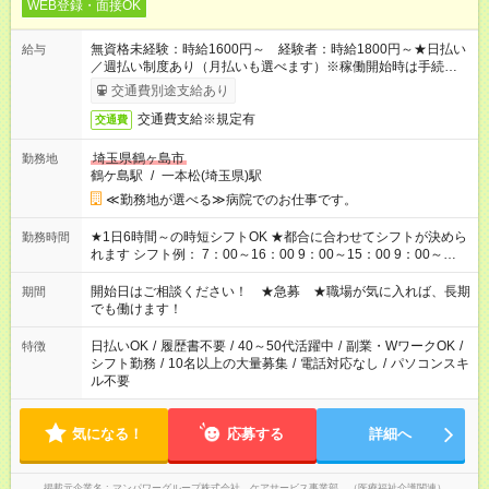
WEB登録・面接OK
無資格未経験：時給1600円～ 経験者：時給1800円～★日払い
給与
／週払い制度あり（月払いも選べます）※稼働開始時は手続き完
了次第のお支払いとなります。
交通費別途支給あり
交通費支給※規定有
交通費
埼玉県鶴ヶ島市
勤務地
鶴ケ島駅
/
一本松(埼玉県)駅
≪勤務地が選べる≫病院でのお仕事です。
★1日6時間～の時短シフトOK ★都合に合わせてシフトが決めら
勤務時間
れます シフト例： 7：00～16：00 9：00～15：00 9：00～
18：00 11：00～20：00 など ※Wワークの場合、他のお仕事と
合わせ週40時間超の就業はご案内できません ※法令に基づき、
開始日はご相談ください！ ★急募 ★職場が気に入れば、長期
期間
週20時間以上勤務は社会保険への加入対象となります ※労働者
でも働けます！
派遣法（日雇い派遣の原則禁止）により、短時間・短期間の就
業はご案内が難しい場合があります
日払いOK
/
履歴書不要
/
40～50代活躍中
/
副業・WワークOK
/
特徴
シフト勤務
/
10名以上の大量募集
/
電話対応なし
/
パソコンスキ
ル不要
気になる！
応募する
詳細へ
掲載元企業名
マンパワーグループ株式会社 ケアサービス事業部 （医療福祉介護関連）