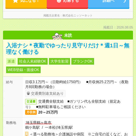
気になる！
応募する
詳細へ
掲載元企業名
株式会社ニッソーネット
掲載日：2026.08.05
未読
入浴ナシ＊夜勤でゆったり見守りだけ＊週1日～無
理なく働ける
派遣
社会人未経験OK
大学生歓迎
ブランクOK
WEB登録・面接OK
日収3.1万円～（日勤時給1750円） ■月収例25.2万円～（夜勤
給与
月8回勤務の場合）
交通費別途支給あり
交通費全額支給 ■ガソリン代も全額支給（規定あ
交通費
り） ■無料駐車場もご相談ください
20～25万円
月収例
埼玉県鶴ヶ島市
勤務地
鶴ケ島駅
/
一本松(埼玉県)駅
＜選べる勤務地＞介護施設や病院 ※ご自宅の近くなど、お