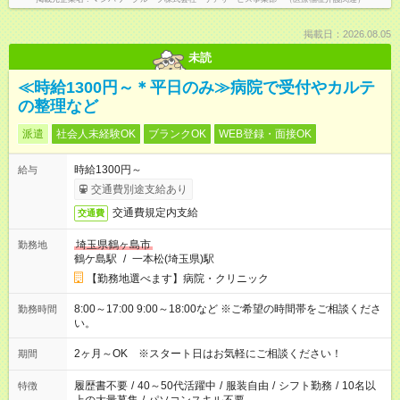
掲載日：2026.08.05
未読
≪時給1300円～＊平日のみ≫病院で受付やカルテ
の整理など
派遣
社会人未経験OK
ブランクOK
WEB登録・面接OK
時給1300円～
給与
交通費別途支給あり
交通費規定内支給
交通費
埼玉県鶴ヶ島市
勤務地
鶴ケ島駅
/
一本松(埼玉県)駅
【勤務地選べます】病院・クリニック
8:00～17:00 9:00～18:00など ※ご希望の時間帯をご相談くださ
勤務時間
い。
2ヶ月～OK ※スタート日はお気軽にご相談ください！
期間
履歴書不要
/
40～50代活躍中
/
服装自由
/
シフト勤務
/
10名以
特徴