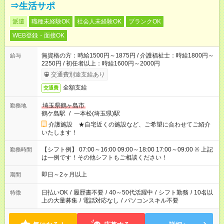
⇒生活サポ
派遣
職種未経験OK
社会人未経験OK
ブランクOK
WEB登録・面接OK
無資格の方：時給1500円～1875円 / 介護福祉士：時給1800円～
給与
2250円 / 初任者以上：時給1600円～2000円
交通費別途支給あり
全額支給
交通費
埼玉県鶴ヶ島市
勤務地
鶴ケ島駅
/
一本松(埼玉県)駅
介護施設 ★自宅近くの施設など、ご希望に合わせてご紹介
いたします！
【シフト例】 07:00～16:00 09:00～18:00 17:00～09:00 ※ 上記
勤務時間
は一例です！その他シフトもご相談ください！
即日～2ヶ月以上
期間
日払いOK
/
履歴書不要
/
40～50代活躍中
/
シフト勤務
/
10名以
特徴
上の大量募集
/
電話対応なし
/
パソコンスキル不要