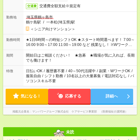
交通費全額支給※規定有
交通費
埼玉県鶴ヶ島市
勤務地
鶴ケ島駅
/
一本松(埼玉県)駅
＜シニア向けマンション＞
★1日6時間～の時短シフトOK ★スタート時間選べます！ 7:00～
勤務時間
16:00 9:00～17:00 11:00～19:00 など 残業なし！ ※Wワークの
場合、他のお仕事と合わせ週40時間超の就業はご案内できませ
ん ※法令に基づき、週20時間以上勤務は社会保険への加入対象
開始日はご相談ください！ ★急募 ★職場が気に入れば、長期
期間
となります ※労働者派遣法（日雇い派遣の原則禁止）により、
でも働けます！
短時間・短期間の就業はご案内が難しい場合があります
日払いOK
/
履歴書不要
/
40～50代活躍中
/
副業・WワークOK
/
特徴
服装自由
/
シフト勤務
/
10名以上の大量募集
/
電話対応なし
/
パ
ソコンスキル不要
気になる！
応募する
詳細へ
掲載元企業名
マンパワーグループ株式会社 ケアサービス事業部 （医療福祉介護関連）
未読