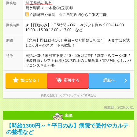
埼玉県鶴ヶ島市
勤務地
鶴ケ島駅
/
一本松(埼玉県)駅
介護施設や病院 ※ご自宅近辺からご案内可能
★【日勤のみ】1日5時間～OK！ ≪シフト例≫ 9:00～14:00
勤務時間
10:00～15:00 12:00～17:00 など
【急募】即日勤務OK！中旬～など開始日相談可 ★まずはお試
期間
し2カ月～のスタートも歓迎！
日払いOK
/
履歴書不要
/
40～50代活躍中
/
副業・WワークOK
/
特徴
服装自由
/
シフト勤務
/
10名以上の大量募集
/
電話対応なし
/
パ
ソコンスキル不要
気になる！
応募する
詳細へ
掲載元企業名
ケアスタッフィング株式会社
掲載日：2026.08.01
未読
【時給1300円～＊平日のみ】病院で受付やカルテ
の整理など