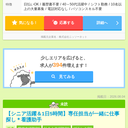
日払いOK
/
履歴書不要
/
40～50代活躍中
/
シフト勤務
/
10名以
特徴
上の大量募集
/
電話対応なし
/
パソコンスキル不要
気になる！
応募する
詳細へ
掲載元企業名
株式会社ニッソーネット
少しエリアを広げると、
394
求人が
件増えます！
見てみる
掲載日：2026.08.04
未読
【シニア活躍＆1日5時間】専任担当が一緒に仕事
探し＊看護助手