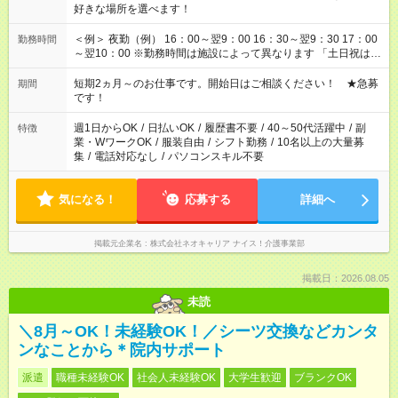
好きな場所を選べます！
＜例＞ 夜勤（例） 16：00～翌9：00 16：30～翌9：30 17：00
勤務時間
～翌10：00 ※勤務時間は施設によって異なります 「土日祝は休
みたい」 「しっかり稼ぎたい」 「もう少し遅い時間から始めた
い」など ご希望にあったお仕事をご案内いたします。 ※未経験
短期2ヵ月～のお仕事です。開始日はご相談ください！ ★急募
期間
の方の場合は1～2ヶ月間は日中での仕事を経験いただき、 お
です！
仕事に慣れてからの夜勤になります。 ★家庭の都合でお休みが
必要な場合も遠慮なくご相談ください。
週1日からOK
/
日払いOK
/
履歴書不要
/
40～50代活躍中
/
副
特徴
業・WワークOK
/
服装自由
/
シフト勤務
/
10名以上の大量募
集
/
電話対応なし
/
パソコンスキル不要
気になる！
応募する
詳細へ
掲載元企業名
株式会社ネオキャリア ナイス！介護事業部
掲載日：2026.08.05
未読
＼8月～OK！未経験OK！／シーツ交換などカンタ
ンなことから＊院内サポート
派遣
職種未経験OK
社会人未経験OK
大学生歓迎
ブランクOK