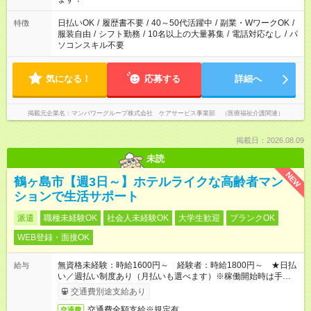
（日雇い派遣の原則禁止）により、短時間・短期間の就業はご
案内が難しい場合があります
日払いOK
/
履歴書不要
/
40～50代活躍中
/
副業・WワークOK
/
特徴
服装自由
/
シフト勤務
/
10名以上の大量募集
/
電話対応なし
/
パ
ソコンスキル不要
気になる！
応募する
詳細へ
掲載元企業名
マンパワーグループ株式会社 ケアサービス事業部 （医療福祉介護関連）
掲載日：2026.08.09
未読
NEW
鶴ヶ島市【週3日～】ホテルライクな高齢者マン
ションで生活サポート
派遣
職種未経験OK
社会人未経験OK
大学生歓迎
ブランクOK
WEB登録・面接OK
無資格未経験：時給1600円～ 経験者：時給1800円～ ★日払
給与
い／週払い制度あり（月払いも選べます）※稼働開始時は手続き
完了次第のお支払いとなります。
交通費別途支給あり
交通費全額支給※規定有
交通費