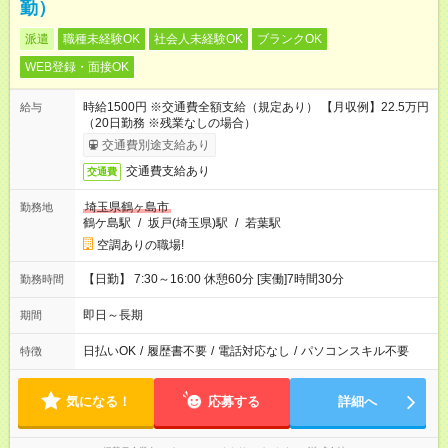
勤）
派遣
職種未経験OK
社会人未経験OK
ブランクOK
WEB登録・面接OK
時給1500円 ※交通費全額支給（規定あり） 【月収例】22.5万円
給与
（20日勤務 ※残業なしの場合）
交通費別途支給あり
交通費支給あり
交通費
埼玉県鶴ヶ島市
勤務地
鶴ケ島駅
/
坂戸(埼玉県)駅
/
若葉駅
空調ありの職場!
【日勤】 7:30～16:00 休憩60分 [実働]7時間30分
勤務時間
即日～長期
期間
日払いOK
/
履歴書不要
/
電話対応なし
/
パソコンスキル不要
特徴
気になる！
応募する
詳細へ