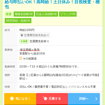
給与即払いOK！高時給！土日休み！目視検査・梱
包
派遣
職種未経験OK
社会人未経験OK
ブランクOK
WEB登録・面接OK
時給1250円
給与
交通費別途支給あり
交通費支給有り
交通費
埼玉県鶴ヶ島市
勤務地
若葉駅から徒歩15分
その他製造
23:00～7:15 ※表記のうち実働7時間30分です。
勤務時間
長期【ご応募から1週間以内(最短2日目)のスピード就業が可能】
期間
即日～
日払いOK
/
履歴書不要
/
電話対応なし
/
パソコンスキル不要
特徴
気になる！
応募する
詳細へ