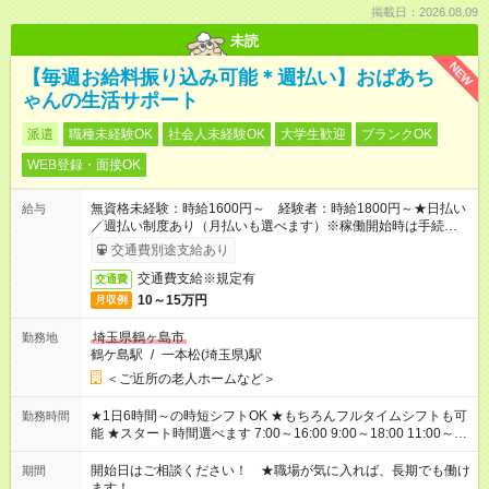
掲載日：2026.08.09
未読
NEW
【毎週お給料振り込み可能＊週払い】おばあち
ゃんの生活サポート
派遣
職種未経験OK
社会人未経験OK
大学生歓迎
ブランクOK
WEB登録・面接OK
無資格未経験：時給1600円～ 経験者：時給1800円～★日払い
給与
／週払い制度あり（月払いも選べます）※稼働開始時は手続き完
了次第のお支払いとなります。
交通費別途支給あり
交通費支給※規定有
交通費
10～15万円
月収例
埼玉県鶴ヶ島市
勤務地
鶴ケ島駅
/
一本松(埼玉県)駅
＜ご近所の老人ホームなど＞
★1日6時間～の時短シフトOK ★もちろんフルタイムシフトも可
勤務時間
能 ★スタート時間選べます 7:00～16:00 9:00～18:00 11:00～
20:00 など 残業なし！ ※Wワークの場合、他のお仕事と合わせ
週40時間超の就業はご案内できません ※法令に基づき、週20時
開始日はご相談ください！ ★職場が気に入れば、長期でも働け
期間
間以上勤務は社会保険への加入対象となります ※労働者派遣法
ます！