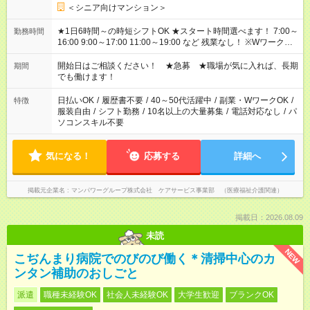
＜シニア向けマンション＞
★1日6時間～の時短シフトOK ★スタート時間選べます！ 7:00～
勤務時間
16:00 9:00～17:00 11:00～19:00 など 残業なし！ ※Wワークの
場合、他のお仕事と合わせ週40時間超の就業はご案内できませ
ん ※法令に基づき、週20時間以上勤務は社会保険への加入対象
開始日はご相談ください！ ★急募 ★職場が気に入れば、長期
期間
となります ※労働者派遣法（日雇い派遣の原則禁止）により、
でも働けます！
短時間・短期間の就業はご案内が難しい場合があります
日払いOK
/
履歴書不要
/
40～50代活躍中
/
副業・WワークOK
/
特徴
服装自由
/
シフト勤務
/
10名以上の大量募集
/
電話対応なし
/
パ
ソコンスキル不要
気になる！
応募する
詳細へ
掲載元企業名
マンパワーグループ株式会社 ケアサービス事業部 （医療福祉介護関連）
掲載日：2026.08.09
未読
NEW
こぢんまり病院でのびのび働く＊清掃中心のカ
ンタン補助のおしごと
派遣
職種未経験OK
社会人未経験OK
大学生歓迎
ブランクOK