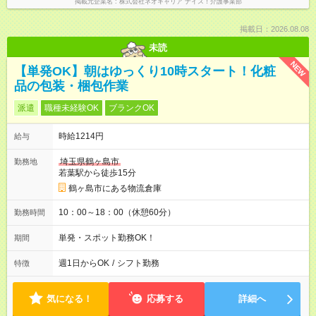
掲載元企業名
株式会社ネオキャリア ナイス！介護事業部
掲載日：2026.08.08
未読
NEW
【単発OK】朝はゆっくり10時スタート！化粧
品の包装・梱包作業
派遣
職種未経験OK
ブランクOK
時給1214円
給与
埼玉県鶴ヶ島市
勤務地
若葉駅から徒歩15分
鶴ヶ島市にある物流倉庫
10：00～18：00（休憩60分）
勤務時間
単発・スポット勤務OK！
期間
週1日からOK
/
シフト勤務
特徴
気になる！
応募する
詳細へ