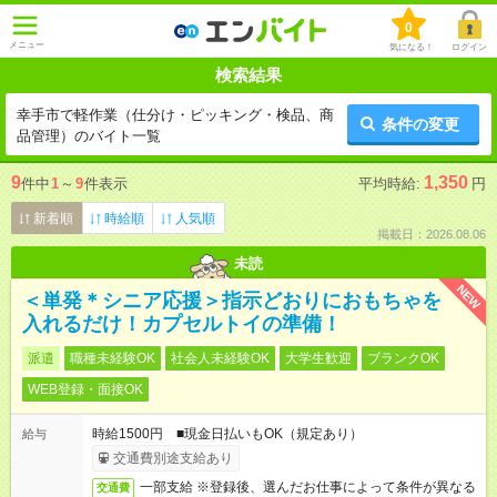
0
メニュー
気になる！
ログイン
検索結果
幸手市で軽作業（仕分け・ピッキング・検品、商
条件の変更
品管理）のバイト一覧
9
1,350
件中
1
～
9
件表示
平均時給:
円
新着順
時給順
人気順
掲載日：2026.08.06
未読
NEW
＜単発＊シニア応援＞指示どおりにおもちゃを
入れるだけ！カプセルトイの準備！
派遣
職種未経験OK
社会人未経験OK
大学生歓迎
ブランクOK
WEB登録・面接OK
時給1500円 ■現金日払いもOK（規定あり）
給与
交通費別途支給あり
一部支給 ※登録後、選んだお仕事によって条件が異なる
交通費