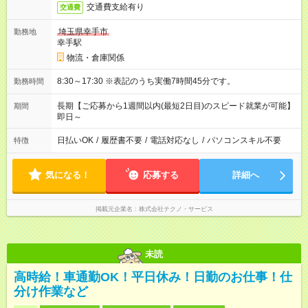
交通費支給有り
交通費
埼玉県幸手市
勤務地
幸手駅
物流・倉庫関係
8:30～17:30 ※表記のうち実働7時間45分です。
勤務時間
長期【ご応募から1週間以内(最短2日目)のスピード就業が可能】
期間
即日～
日払いOK
/
履歴書不要
/
電話対応なし
/
パソコンスキル不要
特徴
気になる！
応募する
詳細へ
掲載元企業名
株式会社テクノ・サービス
未読
高時給！車通勤OK！平日休み！日勤のお仕事！仕
分け作業など