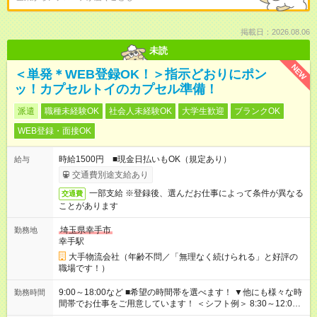
掲載日：2026.08.06
未読
NEW
＜単発＊WEB登録OK！＞指示どおりにポン
ッ！カプセルトイのカプセル準備！
派遣
職種未経験OK
社会人未経験OK
大学生歓迎
ブランクOK
WEB登録・面接OK
時給1500円 ■現金日払いもOK（規定あり）
給与
交通費別途支給あり
一部支給 ※登録後、選んだお仕事によって条件が異なる
交通費
ことがあります
埼玉県幸手市
勤務地
幸手駅
大手物流会社（年齢不問／「無理なく続けられる」と好評の
職場です！）
9:00～18:00など ■希望の時間帯を選べます！ ▼他にも様々な時
勤務時間
間帯でお仕事をご用意しています！ ＜シフト例＞ 8:30～12:00
17:00～22:00 13:00～22:00 22:00～翌6:00 など