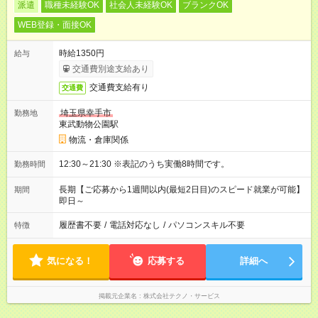
派遣
職種未経験OK
社会人未経験OK
ブランクOK
WEB登録・面接OK
時給1350円
給与
交通費別途支給あり
交通費支給有り
交通費
埼玉県幸手市
勤務地
東武動物公園駅
物流・倉庫関係
12:30～21:30 ※表記のうち実働8時間です。
勤務時間
長期【ご応募から1週間以内(最短2日目)のスピード就業が可能】
期間
即日～
履歴書不要
/
電話対応なし
/
パソコンスキル不要
特徴
気になる！
応募する
詳細へ
掲載元企業名
株式会社テクノ・サービス