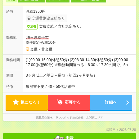
時給1350円
給与
交通費別途支給あり
実費支給／当社規定あり。
交通費
埼玉県幸手市
勤務地
幸手駅から車10分
金属・非金属
(1)09:00-15:00(休憩50分) (2)08:30-14:30(休憩50分) (3)09:00-
勤務時間
17:00(休憩60分) ※勤務時間選べる！8:30～17:30の間で、5h以
上勤務ができればOKです！
3ヶ月以上／即日～長期（初回2ヶ月更新）
期間
履歴書不要
/
40～50代活躍中
特徴
気になる！
応募する
詳細へ
掲載元企業名
ランスタッド株式会社 北関東エリア
掲載日：2026.07.28
未読