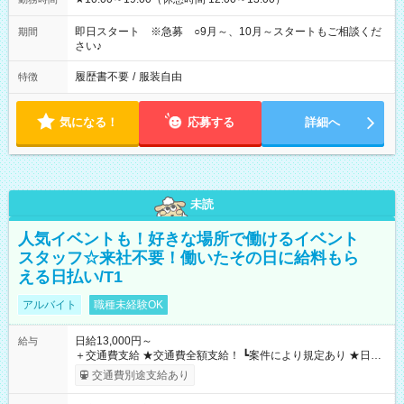
即日スタート ※急募 ○9月～、10月～スタートもご相談くだ
期間
さい♪
履歴書不要
/
服装自由
特徴
気になる！
応募する
詳細へ
未読
人気イベントも！好きな場所で働けるイベント
スタッフ☆来社不要！働いたその日に給料もら
える日払い/T1
アルバイト
職種未経験OK
日給13,000円～
給与
＋交通費支給 ★交通費全額支給！ ┗案件により規定あり ★日払
いOK！（規定あり） ┗働いたその日に現金GET♪ お仕事後はコ
交通費別途支給あり
ンビニATMから 日払い分を引き落とせます！ 【試用期間】試
用期間なし