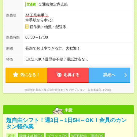
交通費規定内支給
交通費
埼玉県幸手市
勤務地
幸手駅から車9分
軽作業・物流・配送系
08:30～17:30
勤務時間
長期でお仕事できる方、大歓迎！
期間
日払いOK
/
履歴書不要
/
電話対応なし
特徴
気になる！
応募する
詳細へ
掲載元企業名
株式会社綜合キャリアオプション 製造事業部（全国）
未読
超自由シフト！週3日～1日5H～OK！金具のカン
タン軽作業
派遣
職種未経験OK
ブランクOK
WEB登録・面接OK