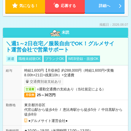
気になる！
応募する
詳細へ
掲載日：2026.08.07
未読
＼週1～2日在宅／服装自由でOK！グルメサイ
ト運営会社で営業サポート
派遣
職種未経験OK
ブランクOK
WEB登録・面接OK
時給1,600円【月収例】約288,000円（時給1,600円×実働
給与
8.00h×21日+残業10h）+交通費
交通費別途支給あり
○通勤交通費の支給あり（当社規定による）
交通費
25～30万円
月収例
東京都渋谷区
勤務地
代官山駅から徒歩4分
/
恵比寿駅から徒歩5分
/
中目黒駅から
徒歩8分
●グルメサイト運営会社●
★10:00～19:00（休憩時間 12:00～13:00）
勤務時間