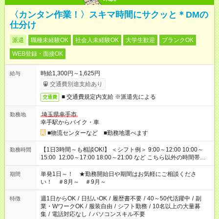
〈カンタン作業！〉スキマ時間にサクッと＊DMの
仕分け
派遣
職種未経験OK
社会人未経験OK
大学生歓迎
ブランクOK
WEB登録・面接OK
時給1,300円～1,625円
給与
交通費別途支給あり
■ 交通費規定内支給 ※派遣先による
交通費
埼玉県幸手市
勤務地
幸手駅からバイク・車
■物流センターなど ■勤務地選べます
【1日3時間～も相談OK!】 ＜シフト例＞ 9:00～12:00 10:00～
勤務時間
15:00 12:00～17:00 18:00～21:00 など こちら以外の時間帯も
お気軽にご相談ください！
単発1日～！ ★勤務開始日や期間はお気軽にご相談くださ
期間
い！ ＃8月～ ＃9月～
週1日からOK
/
日払いOK
/
履歴書不要
/
40～50代活躍中
/
副
特徴
業・WワークOK
/
服装自由
/
シフト勤務
/
10名以上の大量募
集
/
電話対応なし
/
パソコンスキル不要