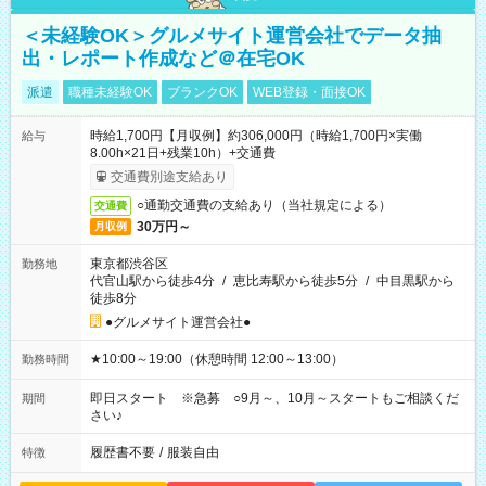
＜未経験OK＞グルメサイト運営会社でデータ抽
出・レポート作成など＠在宅OK
派遣
職種未経験OK
ブランクOK
WEB登録・面接OK
時給1,700円【月収例】約306,000円（時給1,700円×実働
給与
8.00h×21日+残業10h）+交通費
交通費別途支給あり
○通勤交通費の支給あり（当社規定による）
交通費
30万円～
月収例
東京都渋谷区
勤務地
代官山駅から徒歩4分
/
恵比寿駅から徒歩5分
/
中目黒駅から
徒歩8分
●グルメサイト運営会社●
★10:00～19:00（休憩時間 12:00～13:00）
勤務時間
即日スタート ※急募 ○9月～、10月～スタートもご相談くだ
期間
さい♪
履歴書不要
/
服装自由
特徴