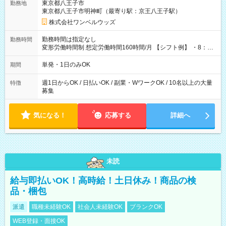
東京都八王子市
勤務地
東京都八王子市明神町（最寄り駅：京王八王子駅）
株式会社ワンベルウッズ
勤務時間は指定なし
勤務時間
変形労働時間制 想定労働時間160時間/月 【シフト例】 ・8：00
～21：00
単発・1日のみOK
期間
週1日からOK / 日払いOK / 副業・WワークOK / 10名以上の大量
特徴
募集
気になる！
応募する
詳細へ
未読
給与即払いOK！高時給！土日休み！商品の検
品・梱包
派遣
職種未経験OK
社会人未経験OK
ブランクOK
WEB登録・面接OK