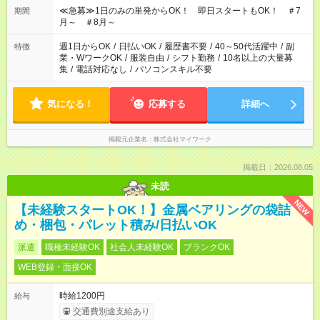
≪急募≫1日のみの単発からOK！ 即日スタートもOK！ ＃7
期間
月～ ＃8月～
週1日からOK
/
日払いOK
/
履歴書不要
/
40～50代活躍中
/
副
特徴
業・WワークOK
/
服装自由
/
シフト勤務
/
10名以上の大量募
集
/
電話対応なし
/
パソコンスキル不要
気になる！
応募する
詳細へ
掲載元企業名
株式会社マイワーク
掲載日：2026.08.05
未読
NEW
【未経験スタートOK！】金属ベアリングの袋詰
め・梱包・パレット積み/日払いOK
派遣
職種未経験OK
社会人未経験OK
ブランクOK
WEB登録・面接OK
時給1200円
給与
交通費別途支給あり