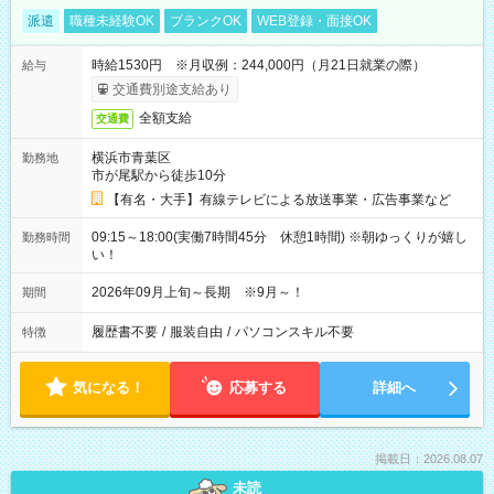
派遣
職種未経験OK
ブランクOK
WEB登録・面接OK
時給1530円 ※月収例：244,000円（月21日就業の際）
給与
交通費別途支給あり
全額支給
交通費
横浜市青葉区
勤務地
市が尾駅から徒歩10分
【有名・大手】有線テレビによる放送事業・広告事業など
09:15～18:00(実働7時間45分 休憩1時間) ※朝ゆっくりが嬉し
勤務時間
い！
2026年09月上旬～長期 ※9月～！
期間
履歴書不要
/
服装自由
/
パソコンスキル不要
特徴
気になる！
応募する
詳細へ
掲載日：2026.08.07
未読