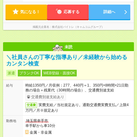
気になる！
応募する
詳細へ
掲載元企業名
株式会社バイトレ（キャムコムグループ）
未読
＼社員さんの丁寧な指導あり／未経験から始める
カンタン検査
派遣
ブランクOK
WEB登録・面接OK
時給1350円／月収例：277、440円＝1、350円×8時間×21日勤
給与
務の場合＋残業代（30時間の場合）、交通費別途支給
交通費別途支給あり
実費支給／当社規定あり。通勤交通費実費支払／上限4
交通費
万円／月※規定あり
埼玉県幸手市
勤務地
幸手駅から車10分
金属・非金属