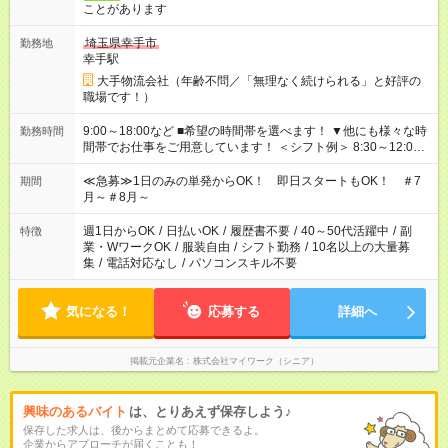
ことがあります
埼玉県幸手市
勤務地
幸手駅
大手物流会社（年齢不問／「無理なく続けられる」と好評の
職場です！）
9:00～18:00など ■希望の時間帯を選べます！ ▼他にも様々な時
勤務時間
間帯でお仕事をご用意しています！ ＜シフト例＞ 8:30～12:00
17:00～22:00 13:00～22:00 22:00～翌6:00 など
≪急募≫1日のみの単発からOK！ 即日スタートもOK！ ＃7
期間
月～＃8月～
週1日からOK
/
日払いOK
/
履歴書不要
/
40～50代活躍中
/
副
特徴
業・WワークOK
/
服装自由
/
シフト勤務
/
10名以上の大量募
集
/
電話対応なし
/
パソコンスキル不要
気になる！
応募する
詳細へ
掲載元企業名
株式会社マイワーク（シニア）
興味のあるバイト
は、とりあえず保存しよう♪
保存した求人は、後からまとめて応募できるよ。
企業からアプローチが届くことも！