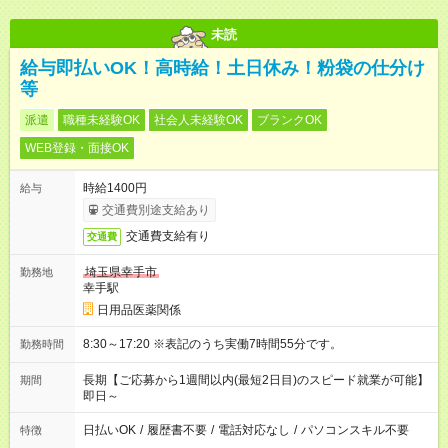
未読
給与即払いOK！高時給！土日休み！粉袋の仕分け
等
派遣
職種未経験OK
社会人未経験OK
ブランクOK
WEB登録・面接OK
時給1400円
給与
交通費別途支給あり
交通費支給有り
交通費
埼玉県幸手市
勤務地
幸手駅
日用品医薬関係
8:30～17:20 ※表記のうち実働7時間55分です。
勤務時間
長期【ご応募から1週間以内(最短2日目)のスピード就業が可能】
期間
即日～
日払いOK
/
履歴書不要
/
電話対応なし
/
パソコンスキル不要
特徴