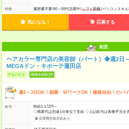
履歴書不要
/
40～50代活躍中
/
シフト勤務
/
パソコンスキル
特徴
気になる！
応募する
未読
ヘアカラー専門店の美容師（パート）◆週2日～
MEGAドン・キホーテ蓮田店
アルバイト
職種未経験OK
週2～3日OK！副業・WワークOK！服装自由！のバ
時給1,172円～
給与
◇残業代は別途1分単位で支給 ◇上記給与は各種手当を
交通費別途支給あり