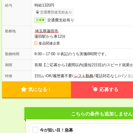
時給1320円
給与
交通費別途支給あり
交通費支給有り
交通費
埼玉県蓮田市
勤務地
蓮田駅から車12分
食品関連企業
8:00～17:00 ※表記のうち実働8時間です。
勤務時間
長期【ご応募から1週間以内(最短2日目)のスピード就業
期間
日払いOK
/
履歴書不要
/
シフト勤務
/
電話対応なし
/
パソコ
特徴
気になる！
応募する
こちらの条件も追加しません
今が狙い目！急募