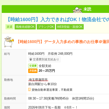
未読
【時給1600円】入力できればOK！物流会社で
派遣
職種未経験OK
ブランクOK
WEB登録・面接OK
【時給1600円】データ入力多めの事務のお仕事＠蓮
時給1600円 月収例 248,000円
給与
交通費別途支給あり
全額支給
交通費
20～25万円
月収例
埼玉県蓮田市
勤務地
新白岡駅から車10分
貨物自動車運送事業，不動産業
08:30～17:30(実働7時間45分 休憩1時間15分)
勤務時間
2026年08月下旬～長期 ※8月～！
期間