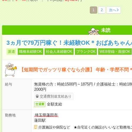
1
2
次へ
未読
3ヵ月で79万円稼ぐ！未経験OK＊おばあちゃ
派遣
職種未経験OK
社会人未経験OK
ブランクOK
WEB登録・面接OK
【短期間でガッツリ稼ぐなら介護】 年齢・学歴不問＊
無資格の方：時給1500円～1875円 / 介護福祉士：時給180
給与
2000円
交通費別途支給あり
全額支給
交通費
埼玉県蓮田市
勤務地
蓮田駅
介護施設や病院など ★自宅近くの施設がいいなど勤務地