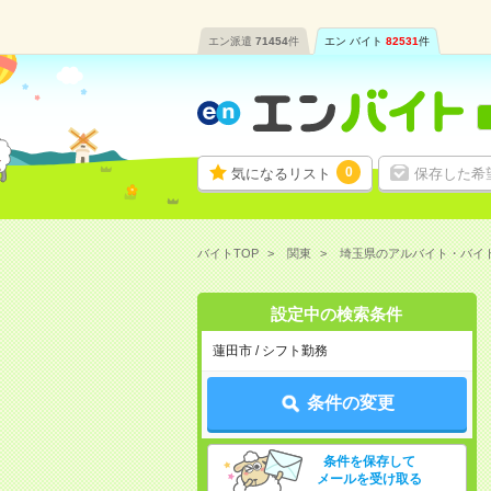
エン派遣
71454
件
エン バイト
82531
件
0
気になるリスト
保存した希
バイトTOP
関東
埼玉県のアルバイト・バイ
設定中の検索条件
蓮田市 / シフト勤務
条件の変更
条件を保存して
メールを受け取る