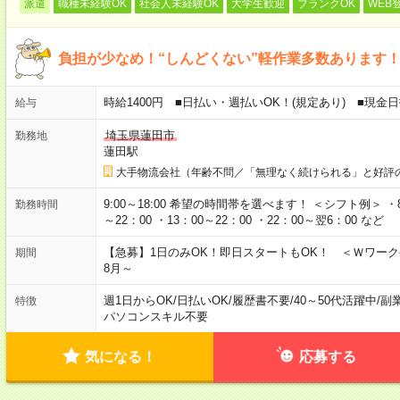
派遣
職種未経験OK
社会人未経験OK
大学生歓迎
ブランクOK
WEB
負担が少なめ！“しんどくない”軽作業多数あります
時給1400円 ■日払い・週払いOK！(規定あり) ■現
給与
埼玉県蓮田市
勤務地
蓮田駅
大手物流会社（年齢不問／「無理なく続けられる」と好評
9:00～18:00 希望の時間帯を選べます！ ＜シフト例＞ ・8：3
勤務時間
～22：00 ・13：00～22：00 ・22：00～翌6：00 など
【急募】1日のみOK！即日スタートもOK！ ＜Ｗワー
期間
8月～
週1日からOK
/
日払いOK
/
履歴書不要
/
40～50代活躍中
/
副
特徴
パソコンスキル不要
気になる！
応募する