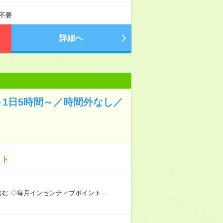
不要
詳細へ
1日5時間～／時間外なし／
イト
含む ◇毎月インセンティブポイント…