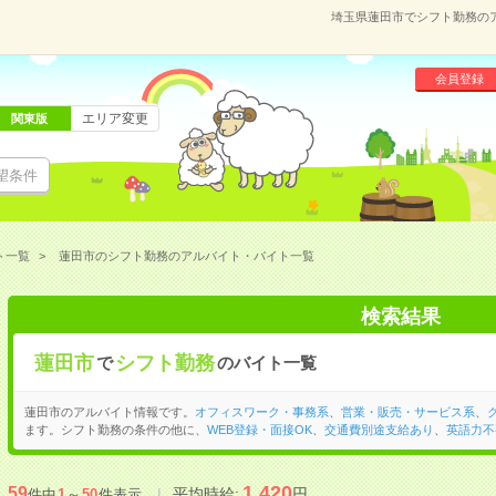
埼玉県蓮田市でシフト勤務の
会員登録
エリア変更
関東版
望条件
ト一覧
蓮田市のシフト勤務のアルバイト・バイト一覧
検索結果
蓮田市
シフト勤務
で
のバイト一覧
蓮田市のアルバイト情報です。
オフィスワーク・事務系
、
営業・販売・サービス系
、
ます。シフト勤務の条件の他に、
WEB登録・面接OK
、
交通費別途支給あり
、
英語力不
1,420
59
平均時給:
円
件中
1
～
50
件表示