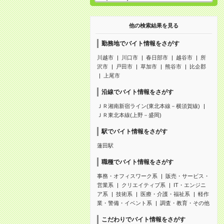
他の検索結果を見る
勤務地でバイト情報をさがす
川越市
川口市
春日部市
越谷市
所
沢市
戸田市
草加市
熊谷市
比企郡
上尾市
沿線でバイト情報をさがす
ＪＲ湘南新宿ライン(東北本線－横須賀線)
ＪＲ東北本線(上野－盛岡)
駅でバイト情報をさがす
蓮田駅
職種でバイト情報をさがす
事務・オフィスワーク系
販売・サービス・
営業系
クリエイティブ系
IT・エンジニ
ア系
技術系
医療・介護・福祉系
軽作
業・警備・イベント系
調査・教育・その他
こだわりでバイト情報をさがす