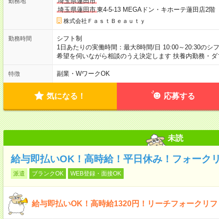
埼玉県蓮田市
勤務地
埼玉県蓮田市
東4-5-13 MEGAドン・キホーテ蓮田店
株式会社ＦａｓｔＢｅａｕｔｙ
シフト制
勤務時間
1日あたりの実働時間：最大8時間/日 10:00～20:30の
希望を伺いながら相談のうえ決定します 扶養内勤務・ダ
副業・WワークOK
特徴
気になる！
応募する
未読
給与即払いOK！高時給！平日休み！フォーク
派遣
ブランクOK
WEB登録・面接OK
給与即払いOK！高時給1320円！リーチフォークリ