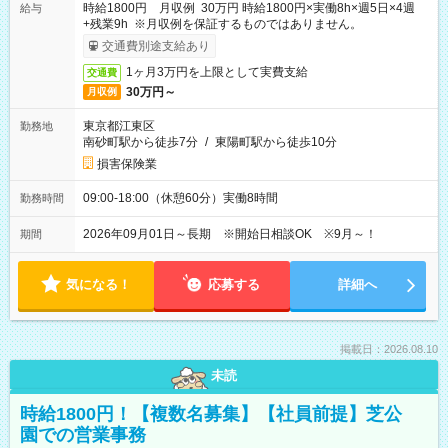
時給1800円 月収例 30万円 時給1800円×実働8h×週5日×4週
給与
+残業9h ※月収例を保証するものではありません。
交通費別途支給あり
1ヶ月3万円を上限として実費支給
交通費
30万円～
月収例
東京都江東区
勤務地
南砂町駅から徒歩7分
/
東陽町駅から徒歩10分
損害保険業
09:00-18:00（休憩60分）実働8時間
勤務時間
2026年09月01日～長期 ※開始日相談OK ※9月～！
期間
気になる！
応募する
詳細へ
掲載日：2026.08.10
未読
時給1800円！【複数名募集】【社員前提】芝公
園での営業事務