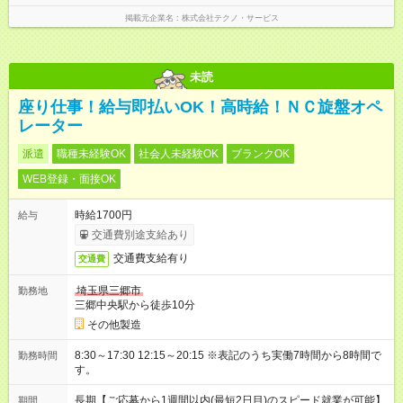
掲載元企業名
株式会社テクノ・サービス
未読
座り仕事！給与即払いOK！高時給！ＮＣ旋盤オペ
レーター
派遣
職種未経験OK
社会人未経験OK
ブランクOK
WEB登録・面接OK
時給1700円
給与
交通費別途支給あり
交通費支給有り
交通費
埼玉県三郷市
勤務地
三郷中央駅から徒歩10分
その他製造
8:30～17:30 12:15～20:15 ※表記のうち実働7時間から8時間で
勤務時間
す。
長期【ご応募から1週間以内(最短2日目)のスピード就業が可能】
期間