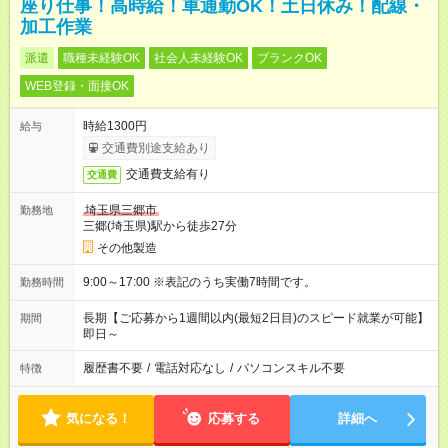
座り仕事！高時給！車通勤OK！土日休み！配線・
加工作業
派遣
職種未経験OK
社会人未経験OK
ブランクOK
WEB登録・面接OK
時給1300円
給与
交通費別途支給あり
交通費支給有り
交通費
埼玉県三郷市
勤務地
三郷(埼玉県)駅から徒歩27分
その他製造
9:00～17:00 ※表記のうち実働7時間です。
勤務時間
長期【ご応募から1週間以内(最短2日目)のスピード就業が可能】
期間
即日～
履歴書不要
/
電話対応なし
/
パソコンスキル不要
特徴
気になる！
応募する
詳細へ