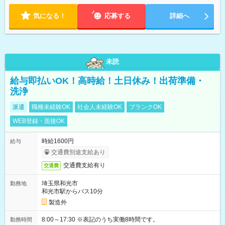
18:00 などのように、自由な働き方が可能なお仕事です！
気になる！
応募する
詳細へ
未読
給与即払いOK！高時給！土日休み！出荷準備・
洗浄
派遣
職種未経験OK
社会人未経験OK
ブランクOK
WEB登録・面接OK
時給1600円
給与
交通費別途支給あり
交通費支給有り
交通費
埼玉県和光市
勤務地
和光市駅からバス10分
製造外
8:00～17:30 ※表記のうち実働8時間です。
勤務時間