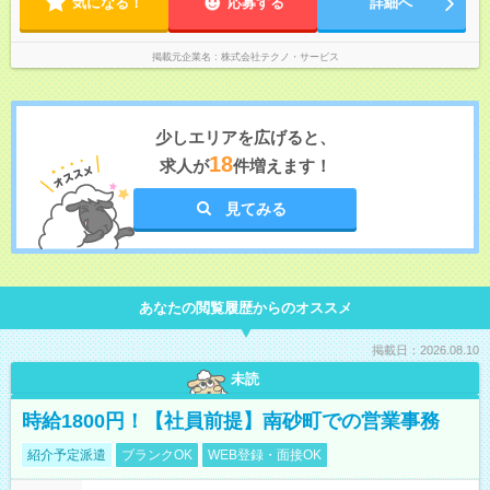
気になる！
応募する
詳細へ
掲載元企業名
株式会社テクノ・サービス
少しエリアを広げると、
18
求人が
件増えます！
見てみる
あなたの閲覧履歴からのオススメ
掲載日：2026.08.10
未読
時給1800円！【社員前提】南砂町での営業事務
紹介予定派遣
ブランクOK
WEB登録・面接OK