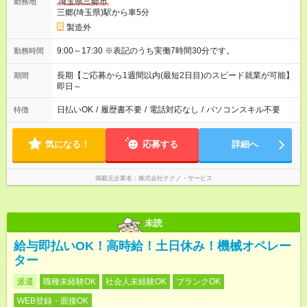
埼玉県三郷市
勤務地
三郷(埼玉県)駅から車5分
製造外
9:00～17:30 ※表記のうち実働7時間30分です。
勤務時間
長期【ご応募から1週間以内(最短2日目)のスピード就業が可能】
期間
即日～
日払いOK
/
履歴書不要
/
電話対応なし
/
パソコンスキル不要
特徴
気になる！
応募する
詳細へ
掲載元企業名
株式会社テクノ・サービス
未読
給与即払いOK！高時給！土日休み！機械オペレー
ター
派遣
職種未経験OK
社会人未経験OK
ブランクOK
WEB登録・面接OK