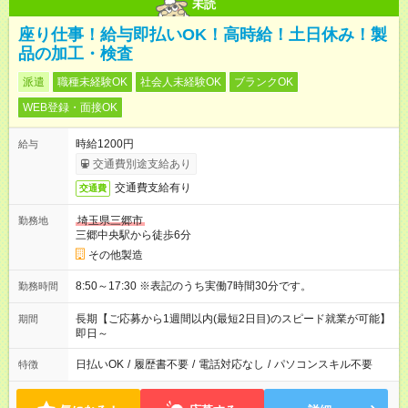
未読
座り仕事！給与即払いOK！高時給！土日休み！製
品の加工・検査
派遣
職種未経験OK
社会人未経験OK
ブランクOK
WEB登録・面接OK
時給1200円
給与
交通費別途支給あり
交通費支給有り
交通費
埼玉県三郷市
勤務地
三郷中央駅から徒歩6分
その他製造
8:50～17:30 ※表記のうち実働7時間30分です。
勤務時間
長期【ご応募から1週間以内(最短2日目)のスピード就業が可能】
期間
即日～
日払いOK
/
履歴書不要
/
電話対応なし
/
パソコンスキル不要
特徴