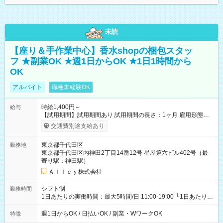
未読
【座り＆手作業中心】香水shopの梱包スタッ
フ ★副業OK ★週1日からOK ★1日1時間から
OK
アルバイト
職種未経験OK
時給1,400円～
給与
【試用期間】試用期間あり 試用期間の長さ：1ヶ月 雇用形態、
給与は本採用時と同じです。
交通費別途支給あり
東京都千代田区
勤務地
東京都千代田区内神田2丁目14番12号 星屋第六ビル402号（最
寄り駅：神田駅）
Ａｌｌｅｙ株式会社
シフト制
勤務時間
1日あたりの実働時間：最大5時間/日 11:00-19:00 └1日あたりの
実働時間：1-5時間 └上記の時間帯内であれば、いつでも勤務可
能！ └平日・土曜日の中で、お好きな曜日でご勤務いただけま
週1日からOK / 日払いOK / 副業・WワークOK
特徴
す！ 【シフト例】 ・11:00～14:00 ・16:30～19:00 ・13:00～