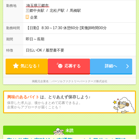
埼玉県三郷市
勤務地
三郷中央駅
/
北松戸駅
/
馬橋駅
企業
【日勤】 8:30～17:30 休憩60分 [実働]8時間00分
勤務時間
即日～長期
期間
日払いOK
/
履歴書不要
特徴
気になる！
応募する
詳細へ
掲載元企業名
パーソルファクトリーパートナーズ株式会社
興味のあるバイト
は、とりあえず保存しよう♪
保存した求人は、後からまとめて応募できるよ。
企業からアプローチが届くことも！
未読