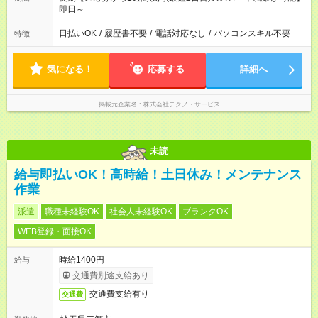
即日～
日払いOK
/
履歴書不要
/
電話対応なし
/
パソコンスキル不要
特徴
気になる！
応募する
詳細へ
掲載元企業名
株式会社テクノ・サービス
未読
給与即払いOK！高時給！土日休み！メンテナンス
作業
派遣
職種未経験OK
社会人未経験OK
ブランクOK
WEB登録・面接OK
時給1400円
給与
交通費別途支給あり
交通費支給有り
交通費