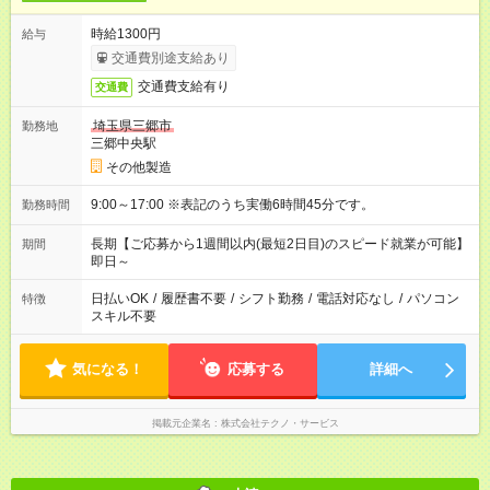
時給1300円
給与
交通費別途支給あり
交通費支給有り
交通費
埼玉県三郷市
勤務地
三郷中央駅
その他製造
9:00～17:00 ※表記のうち実働6時間45分です。
勤務時間
長期【ご応募から1週間以内(最短2日目)のスピード就業が可能】
期間
即日～
日払いOK
/
履歴書不要
/
シフト勤務
/
電話対応なし
/
パソコン
特徴
スキル不要
気になる！
応募する
詳細へ
掲載元企業名
株式会社テクノ・サービス