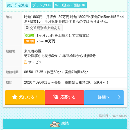
紹介予定派遣
ブランクOK
WEB登録・面接OK
時給1800円 月収例 29万円 時給1800円×実働7h45m×週5日×4
給与
週+残業10h ※月収例を保証するものではありません。
交通費別途支給あり
1ヶ月3万円を上限として実費支給
交通費
25～30万円
月収例
東京都港区
勤務地
芝公園駅から徒歩3分
/
赤羽橋駅から徒歩5分
サ－ビス
08:50-17:35（休憩60分）実働7時間45分
勤務時間
2026年09月01日～長期 ※開始日相談OK ※9月～！
期間
気になる！
応募する
詳細へ
掲載日：2026.08.10
未読