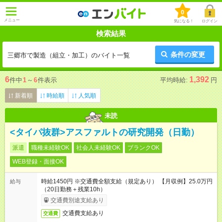
0
メニュー
気になる！
ログイン
検索結果
条件の変更
三郷市で製造（組立・加工）のバイト一覧
6
1,392
件中
1
～
6
件表示
平均時給:
円
新着順
時給順
人気順
未読
<タイパ抜群>アスファルトの研究開発（日勤）
派遣
職種未経験OK
社会人未経験OK
ブランクOK
WEB登録・面接OK
時給1450円 ※交通費全額支給（規定あり） 【月収例】25.0万円
給与
（20日勤務＋残業10h）
交通費別途支給あり
交通費支給あり
交通費