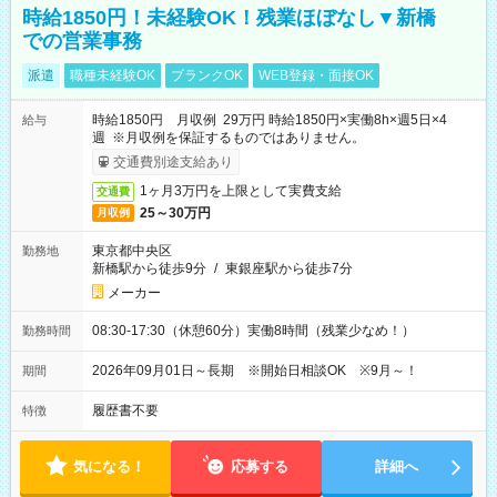
時給1850円！未経験OK！残業ほぼなし▼新橋
での営業事務
派遣
職種未経験OK
ブランクOK
WEB登録・面接OK
時給1850円 月収例 29万円 時給1850円×実働8h×週5日×4
給与
週 ※月収例を保証するものではありません。
交通費別途支給あり
1ヶ月3万円を上限として実費支給
交通費
25～30万円
月収例
東京都中央区
勤務地
新橋駅から徒歩9分
/
東銀座駅から徒歩7分
メーカー
08:30-17:30（休憩60分）実働8時間（残業少なめ！）
勤務時間
2026年09月01日～長期 ※開始日相談OK ※9月～！
期間
履歴書不要
特徴
気になる！
応募する
詳細へ