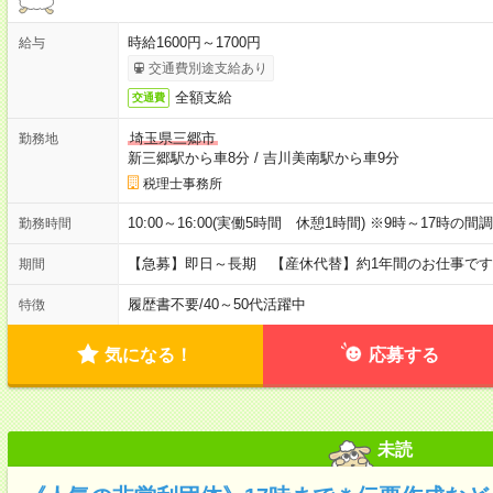
時給1600円～1700円
給与
交通費別途支給あり
全額支給
交通費
埼玉県三郷市
勤務地
新三郷駅から車8分
/
吉川美南駅から車9分
税理士事務所
10:00～16:00(実働5時間 休憩1時間) ※9時～17時
勤務時間
【急募】即日～長期 【産休代替】約1年間のお仕事で
期間
履歴書不要
/
40～50代活躍中
特徴
気になる！
応募する
未読