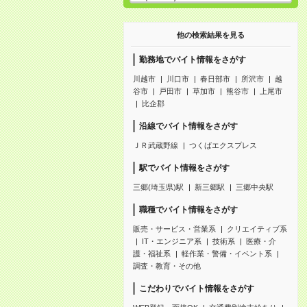
他の検索結果を見る
勤務地でバイト情報をさがす
川越市
川口市
春日部市
所沢市
越
谷市
戸田市
草加市
熊谷市
上尾市
比企郡
沿線でバイト情報をさがす
ＪＲ武蔵野線
つくばエクスプレス
駅でバイト情報をさがす
三郷(埼玉県)駅
新三郷駅
三郷中央駅
職種でバイト情報をさがす
販売・サービス・営業系
クリエイティブ系
IT・エンジニア系
技術系
医療・介
護・福祉系
軽作業・警備・イベント系
調査・教育・その他
こだわりでバイト情報をさがす