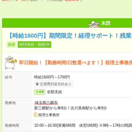
未読
【時給1600円】期間限定！経理サポート！残
派遣
WEB登録・面接OK
即日開始！【勤務時間/日数選べます！】税理士事務所で
時給1600円～1700円
給与
交通費別途支給あり
全額支給
交通費
埼玉県三郷市
勤務地
新三郷駅から車8分
/
吉川美南駅から車9分
税理士事務所
10:00～16:00(実働5時間 休憩1時間) ※9時～17時
勤務時間