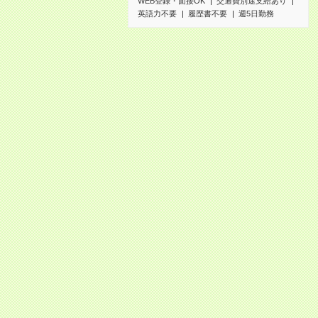
WEB登録・面接OK
交通費別途支給あり
英語力不要
履歴書不要
週5日勤務