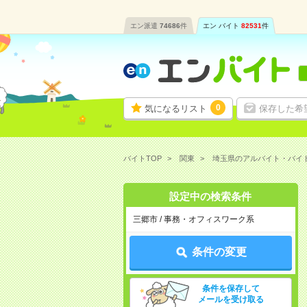
エン派遣
74686
件
エン バイト
82531
件
0
気になるリスト
保存した希
バイトTOP
関東
埼玉県のアルバイト・バイ
設定中の検索条件
三郷市 / 事務・オフィスワーク系
条件の変更
条件を保存して
メールを受け取る