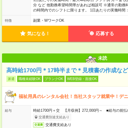
分 など 他勤務希望時間帯があれば相談可 ※通常の勤務時
の時間内でのシフトに限ります。 1日あたりの実働時間：4時
副業・WワークOK
特徴
気になる！
応募する
未読
高時給1700円＊17時半まで＊見積書の作成など
派遣
職種未経験OK
ブランクOK
WEB登録・面接OK
福祉用具のレンタル会社！当社スタッフ就業中！デ
時給1700円＋交 【月収例】272,000円～ ■給与の
給与
交通費別途支給あり
交通費支給あり
交通費