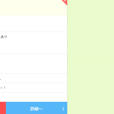
スあり
分。
月～！
詳細へ