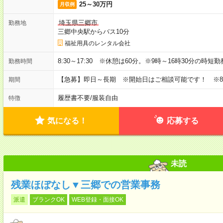
25～30万円
月収例
埼玉県三郷市
勤務地
三郷中央駅からバス10分
福祉用具のレンタル会社
8:30～17:30 ※休憩は60分。※9時～16時30分の時
勤務時間
【急募】即日～長期 ※開始日はご相談可能です！ ※
期間
履歴書不要
/
服装自由
特徴
気になる！
応募する
未読
残業ほぼなし▼三郷での営業事務
派遣
ブランクOK
WEB登録・面接OK