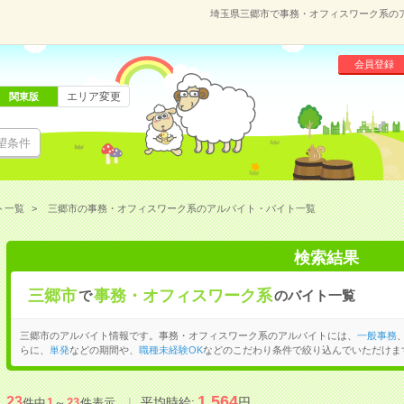
埼玉県三郷市で事務・オフィスワーク系の
会員登録
エリア変更
関東版
望条件
ト一覧
三郷市の事務・オフィスワーク系のアルバイト・バイト一覧
検索結果
三郷市
事務・オフィスワーク系
で
のバイト一覧
三郷市のアルバイト情報です。事務・オフィスワーク系のアルバイトには、
一般事務
らに、
単発
などの期間や、
職種未経験OK
などのこだわり条件で絞り込んでいただけま
1,564
23
平均時給:
円
件中
1
～
23
件表示