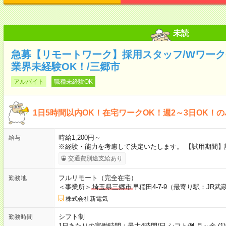
未読
急募【リモートワーク】採用スタッフ/WワークO
業界未経験OK！/三郷市
アルバイト
職種未経験OK
1日5時間以内OK！在宅ワークOK！週2～3日OK！
時給1,200円～
給与
※経験・能力を考慮して決定いたします。 【試用期間】
交通費別途支給あり
フルリモート（完全在宅）
勤務地
＜事業所＞
埼玉県三郷市
早稲田4-7-9（最寄り駅：JR
株式会社新電気
シフト制
勤務時間
1日あたりの実働時間：最大4時間/日 シフト例 月～金 (1)9時3