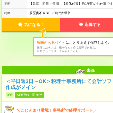
【急募】即日～長期 【産休代替】約1年間のお仕事で
期間
履歴書不要
/
40～50代活躍中
特徴
気になる！
応募する
興味のあるバイト
は、とりあえず保存しよう♪
保存した求人は、後からまとめて応募できるよ。
企業からアプローチが届くことも！
未読
＜平日週3日～OK＞税理士事務所にて会計ソ
作成がメイン
派遣
WEB登録・面接OK
＼こじんまり環境！事務所で経理サポート／