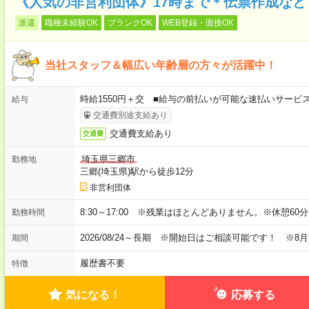
《人気の非営利団体》17時まで＊伝票作成など
派遣
職種未経験OK
ブランクOK
WEB登録・面接OK
当社スタッフ＆幅広い年齢層の方々が活躍中！
時給1550円＋交 ■給与の前払いが可能な速払いサービ
給与
交通費別途支給あり
交通費支給あり
交通費
埼玉県三郷市
勤務地
三郷(埼玉県)駅から徒歩12分
非営利団体
8:30～17:00 ※残業はほとんどありません。※休憩60
勤務時間
2026/08/24～長期 ※開始日はご相談可能です！ ※8
期間
履歴書不要
特徴
気になる！
応募する