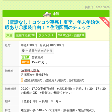
掲載日：2026.08.06
未読
NEW
【電話なし！コツコツ事務】夏季、年末年始休
暇あり〇服装自由！＊住宅図面のチェック
派遣
職種未経験OK
ブランクOK
WEB登録・面接OK
時給1300円 月収例 182,000円
給与
交通費別途支給あり
全額支給
交通費
15～20万円
月収例
埼玉県八潮市
勤務地
谷塚駅から徒歩17分
建築金物販売，建築用工具販売，鋲打銃販売
09:00～17:00(実働7時間 休憩1時間) ※定時の8：30～17：30
勤務時間
の勤務もOK ●時短はご相談ください
【急募】即日～長期 ※8月～！
期間
履歴書不要
/
40～50代活躍中
/
服装自由
/
電話対応なし
特徴