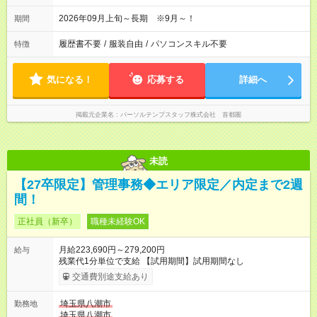
2026年09月上旬～長期 ※9月～！
期間
履歴書不要
/
服装自由
/
パソコンスキル不要
特徴
気になる！
応募する
詳細へ
掲載元企業名
パーソルテンプスタッフ株式会社 首都圏
未読
【27卒限定】管理事務◆エリア限定／内定まで2週
間！
正社員（新卒）
職種未経験OK
月給223,690円～279,200円
給与
残業代1分単位で支給 【試用期間】試用期間なし
交通費別途支給あり
埼玉県八潮市
勤務地
埼玉県八潮市