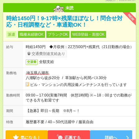
未読
NEW
時給1450円！9-17時×残業ほぼなし！問合せ対
応・日程調整など・車通勤OK！
派遣
職種未経験OK
ブランクOK
WEB登録・面接OK
時給1450円 ◆月収例：22万500円+残業代（21日勤務の場合）
給与
交通費別途支給あり
全額支給
交通費
埼玉県八潮市
勤務地
八潮駅から徒歩20分
/
草加駅から民間バス30分
ビル・マンションの共用設備メンテナンスを行っています
09:00～17:00(実働7時間 休憩1時間) ※～18：00までの勤務が
勤務時間
できる方も歓迎です
【急募】即日～長期 ※8月～！
期間
履歴書不要
/
40～50代活躍中
/
服装自由
特徴
気になる！
応募する
詳細へ