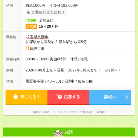
時給1600円 月収例 192,000円
給与
交通費別途支給あり
全額支給
交通費
15～20万円
月収例
埼玉県八潮市
勤務地
谷塚駅から車6分
/
草加駅から車9分
建設工事
09:00～16:00(実働6時間 休憩1時間)
勤務時間
2026年09月上旬～長期 2027年3月末まで！ ※9月～！
期間
履歴書不要
/
40～50代活躍中
/
服装自由
特徴
気になる！
応募する
詳細へ
掲載元企業名
パーソルテンプスタッフ株式会社 首都圏
未読