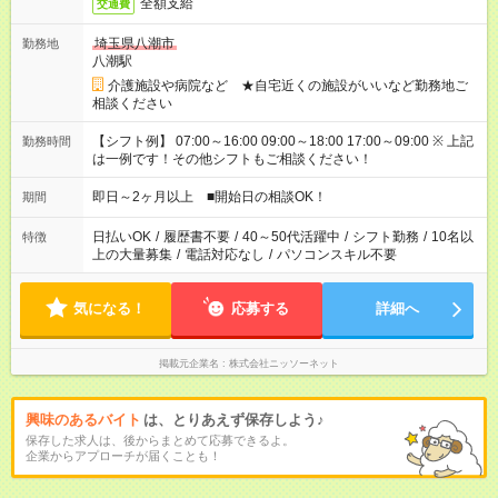
全額支給
交通費
埼玉県八潮市
勤務地
八潮駅
介護施設や病院など ★自宅近くの施設がいいなど勤務地ご
相談ください
【シフト例】 07:00～16:00 09:00～18:00 17:00～09:00 ※ 上記
勤務時間
は一例です！その他シフトもご相談ください！
即日～2ヶ月以上 ■開始日の相談OK！
期間
日払いOK
/
履歴書不要
/
40～50代活躍中
/
シフト勤務
/
10名以
特徴
上の大量募集
/
電話対応なし
/
パソコンスキル不要
気になる！
応募する
詳細へ
掲載元企業名
株式会社ニッソーネット
興味のあるバイト
は、とりあえず保存しよう♪
保存した求人は、後からまとめて応募できるよ。
企業からアプローチが届くことも！