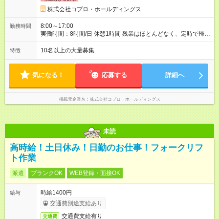
株式会社コプロ・ホールディングス
8:00～17:00
勤務時間
実働時間：8時間/日 休憩1時間 残業はほとんどなく、定時で帰れ
る日が多い働き方です。 毎日の業務は進捗管理や事務が中心な
ので、 「今日やるべき仕事」が終われば、自然と区切りをつけ
10名以上の大量募集
特徴
やすいのが特長。 突発的な対応も少なく、無理をさせない働き
方を大切にしています。
気になる！
応募する
詳細へ
掲載元企業名
株式会社コプロ・ホールディングス
未読
高時給！土日休み！日勤のお仕事！フォークリフ
ト作業
派遣
ブランクOK
WEB登録・面接OK
時給1400円
給与
交通費別途支給あり
交通費支給有り
交通費