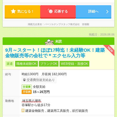
気になる！
応募する
詳細へ
掲載元企業名
パーソルテンプスタッフ株式会社 首都圏
掲載日：2026.08.06
未読
NEW
9月～スタート！ほぼ17時迄！未経験OK！建築
金物販売等の会社で＊エクセル入力等
派遣
職種未経験OK
ブランクOK
WEB登録・面接OK
時給1300円 月収例 182,000円
給与
交通費別途支給あり
全額支給
交通費
15～20万円
月収例
埼玉県八潮市
勤務地
谷塚駅から徒歩17分
建築金物販売，建築用工具販売，鋲打銃販売