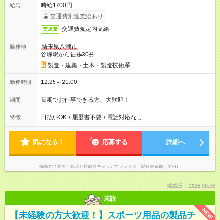
時給1700円
給与
交通費別途支給あり
交通費規定内支給
交通費
埼玉県八潮市
勤務地
谷塚駅から徒歩30分
製造・建築・土木・製造技術系
12:25～21:00
勤務時間
長期でお仕事できる方、大歓迎！
期間
日払いOK
/
履歴書不要
/
電話対応なし
特徴
気になる！
応募する
詳細へ
掲載元企業名
株式会社綜合キャリアオプション 製造事業部（全国）
掲載日：2026.08.06
未読
NEW
【未経験の方大歓迎！】スポーツ用品の製品チ