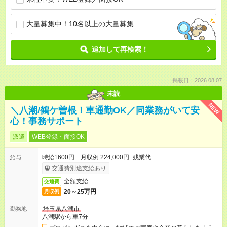
大量募集中！10名以上の大量募集
追加して再検索！
掲載日：2026.08.07
未読
NEW
＼八潮/鶴ケ曽根！車通勤OK／同業務がいて安
心！事務サポート
派遣
WEB登録・面接OK
時給1600円 月収例 224,000円+残業代
給与
交通費別途支給あり
全額支給
交通費
20～25万円
月収例
埼玉県八潮市
勤務地
八潮駅から車7分