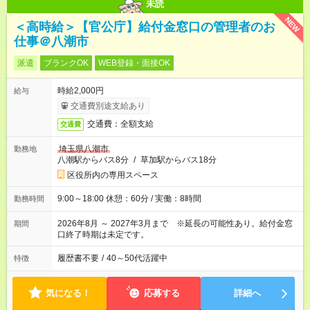
未読
NEW
＜高時給＞【官公庁】給付金窓口の管理者のお
仕事＠八潮市
派遣
ブランクOK
WEB登録・面接OK
時給2,000円
給与
交通費別途支給あり
交通費：全額支給
交通費
埼玉県八潮市
勤務地
八潮駅からバス8分
/
草加駅からバス18分
区役所内の専用スペース
9:00～18:00 休憩：60分 / 実働：8時間
勤務時間
2026年8月 ～ 2027年3月まで ※延長の可能性あり。給付金窓
期間
口終了時期は未定です。
履歴書不要
/
40～50代活躍中
特徴
気になる！
応募する
詳細へ