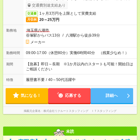
りサービス利用可（利用条件有）
交通費別途支給あり
1ヶ月3万円を上限として実費支給
交通費
20～25万円
月収例
埼玉県八潮市
勤務地
谷塚駅からバス13分
/
八潮駅から徒歩39分
メーカー
09:00-17:00（休憩80分）実働6時間40分 （残業少なめ！）
勤務時間
【急募】即日～長期 ※1か月以内のスタートも可能！開始日は
期間
ご相談ください
履歴書不要
/
40～50代活躍中
特徴
気になる！
応募する
詳細へ
掲載元企業名
株式会社リクルートスタッフィング ＩＴスタッフィング
未読