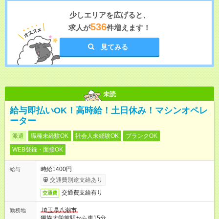
少しエリアを広げると、
536
求人が
件増えます！
見てみる
未読
給与即払いOK！高時給！土日休み！マシンオペレ
ーター
派遣
職種未経験OK
社会人未経験OK
ブランクOK
WEB登録・面接OK
時給1400円
給与
交通費別途支給あり
交通費支給有り
交通費
埼玉県八潮市
勤務地
獨協大学前駅から車15分