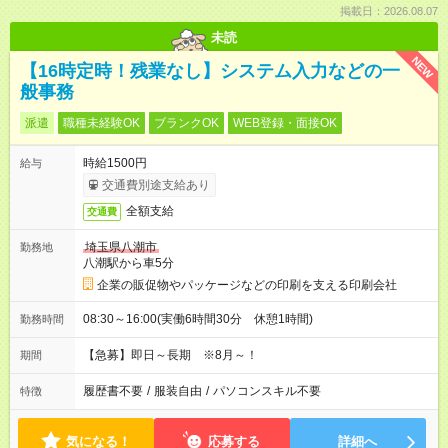
掲載日：2026.08.07
未読
NEW
【16時定時！残業なし】システム入力などの一
般事務
派遣
職種未経験OK
ブランクOK
WEB登録・面接OK
時給1500円
給与
交通費別途支給あり
全額支給
交通費
埼玉県八潮市
勤務地
八潮駅から車5分
企業の販促物やパッケージなどの印刷を支える印刷会社
08:30～16:00(実働6時間30分 休憩1時間)
勤務時間
【急募】即日～長期 ※8月～！
期間
履歴書不要
/
服装自由
/
パソコンスキル不要
特徴
気になる！
応募する
詳細へ