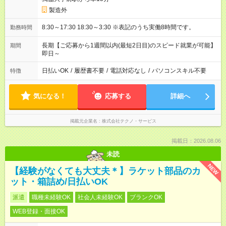
製造外
8:30～17:30 18:30～3:30 ※表記のうち実働8時間です。
勤務時間
長期【ご応募から1週間以内(最短2日目)のスピード就業が可能】
期間
即日～
日払いOK
/
履歴書不要
/
電話対応なし
/
パソコンスキル不要
特徴
気になる！
応募する
詳細へ
掲載元企業名
株式会社テクノ・サービス
掲載日：2026.08.06
未読
NEW
【経験がなくても大丈夫＊】ラケット部品のカ
ット・箱詰め/日払いOK
派遣
職種未経験OK
社会人未経験OK
ブランクOK
WEB登録・面接OK