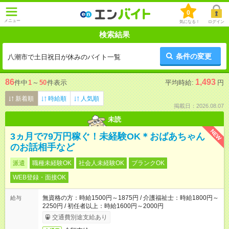
0
メニュー
気になる！
ログイン
検索結果
条件の変更
八潮市で土日祝日が休みのバイト一覧
86
1,493
件中
1
～
50
件表示
平均時給:
円
新着順
時給順
人気順
掲載日：2026.08.07
未読
NEW
3ヵ月で79万円稼ぐ！未経験OK＊おばあちゃん
のお話相手など
派遣
職種未経験OK
社会人未経験OK
ブランクOK
WEB登録・面接OK
無資格の方：時給1500円～1875円 / 介護福祉士：時給1800円～
給与
2250円 / 初任者以上：時給1600円～2000円
交通費別途支給あり