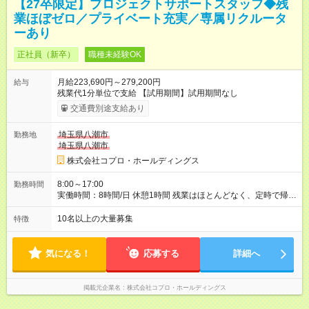
【27卒限定】プロジェクトサポートスタッフ◆残
業ほぼゼロ／プライベート充実／専属リクルータ
ーあり
正社員（新卒）
職種未経験OK
月給223,690円～279,200円
給与
残業代1分単位で支給 【試用期間】試用期間なし
交通費別途支給あり
埼玉県八潮市
勤務地
埼玉県八潮市
株式会社コプロ・ホールディングス
8:00～17:00
勤務時間
実働時間：8時間/日 休憩1時間 残業はほとんどなく、定時で帰れ
る日が多い働き方です。 毎日の業務は進捗管理や事務が中心な
ので、 「今日やるべき仕事」が終われば、自然と区切りをつけ
10名以上の大量募集
特徴
やすいのが特長。 突発的な対応も少なく、無理をさせない働き
方を大切にしています。
気になる！
応募する
詳細へ
掲載元企業名
株式会社コプロ・ホールディングス