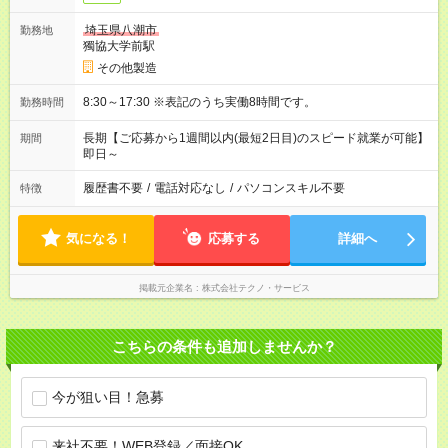
埼玉県八潮市
勤務地
獨協大学前駅
その他製造
8:30～17:30 ※表記のうち実働8時間です。
勤務時間
長期【ご応募から1週間以内(最短2日目)のスピード就業が可能】
期間
即日～
履歴書不要
/
電話対応なし
/
パソコンスキル不要
特徴
気になる！
応募する
詳細へ
掲載元企業名
株式会社テクノ・サービス
こちらの条件も追加しませんか？
今が狙い目！急募
来社不要！WEB登録／面接OK