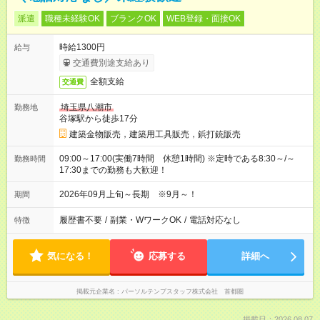
派遣
職種未経験OK
ブランクOK
WEB登録・面接OK
時給1300円
給与
交通費別途支給あり
全額支給
交通費
埼玉県八潮市
勤務地
谷塚駅から徒歩17分
建築金物販売，建築用工具販売，鋲打銃販売
09:00～17:00(実働7時間 休憩1時間) ※定時である8:30～/～
勤務時間
17:30までの勤務も大歓迎！
2026年09月上旬～長期 ※9月～！
期間
履歴書不要
/
副業・WワークOK
/
電話対応なし
特徴
気になる！
応募する
詳細へ
掲載元企業名
パーソルテンプスタッフ株式会社 首都圏
掲載日：2026.08.07