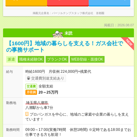
掲載元企業名
パーソルテンプスタッフ株式会社 首都圏
掲載日：2026.08.07
未読
NEW
【1600円】地域の暮らしを支える！ガス会社で
の事務サポート
派遣
職種未経験OK
ブランクOK
WEB登録・面接OK
時給1600円 月収例 224,000円+残業代
給与
交通費別途支給あり
全額支給
交通費
20～25万円
月収例
埼玉県八潮市
勤務地
八潮駅から車7分
プロパンガスを中心に、地域のご家庭や企業の暮らしを支え
ています！
09:00～17:00(実働7時間 休憩1時間) ※定時である18:00までお
勤務時間
仕事できる方も歓迎！