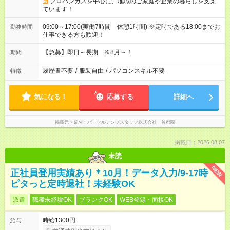
プロパンガスを中心に、地域のご家庭や企業の暮らしを支え
ています！
09:00～17:00(実働7時間 休憩1時間) ※定時である18:00までお
勤務時間
仕事できる方も歓迎！
【急募】即日～長期 ※8月～！
期間
履歴書不要
/
服装自由
/
パソコンスキル不要
特徴
気になる！
応募する
詳細へ
掲載元企業名
パーソルテンプスタッフ株式会社 首都圏
掲載日：2026.08.07
未読
NEW
正社員登用実績あり＊10月！データ入力/9-17時
ピタっと定時退社！未経験OK
派遣
職種未経験OK
ブランクOK
WEB登録・面接OK
時給1300円
給与