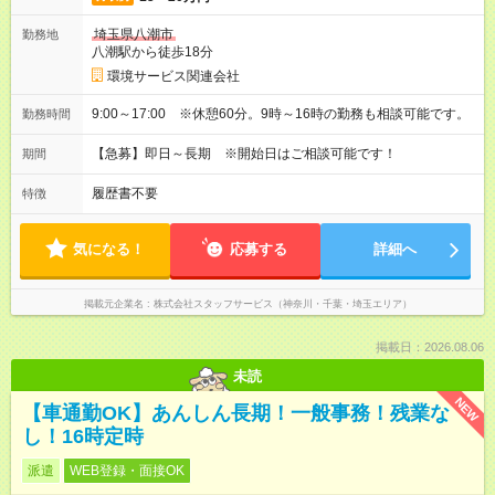
埼玉県八潮市
勤務地
八潮駅から徒歩18分
環境サービス関連会社
9:00～17:00 ※休憩60分。9時～16時の勤務も相談可能です。
勤務時間
【急募】即日～長期 ※開始日はご相談可能です！
期間
履歴書不要
特徴
気になる！
応募する
詳細へ
掲載元企業名
株式会社スタッフサービス（神奈川・千葉・埼玉エリア）
掲載日：2026.08.06
未読
NEW
【車通勤OK】あんしん長期！一般事務！残業な
し！16時定時
派遣
WEB登録・面接OK