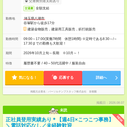
交通費別途支給あり
全額支給
交通費
埼玉県八潮市
勤務地
谷塚駅から徒歩17分
建築金物販売，建築用工具販売，鋲打銃販売
09:00～17:00(実働7時間 休憩1時間) ※定時である8:30～/～
勤務時間
17:30までの勤務も大歓迎！
2026年10月上旬～長期 ※10月～！
期間
履歴書不要
/
40～50代活躍中
/
服装自由
特徴
気になる！
応募する
詳細へ
掲載元企業名
パーソルテンプスタッフ株式会社 首都圏
掲載日：2026.08.07
未読
NEW
正社員登用実績あり＊【週4日×こつこつ事務】
＼電話対応なし／未経験歓迎