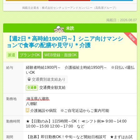
掲載元企業名
株式会社センチュリーアンドカンパニー（高島屋グループ）
掲載日：2026.08.07
未読
NEW
【週2日＊高時給1900円～】シニア向けマンシ
ョンで食事の配膳や見守り＊介護
派遣
ブランクOK
WEB登録・面接OK
経験者時給1900円～ 介護福祉士時給1950円～ ※日払い/週払
給与
いOK
交通費別途支給あり
交通費全額支給
交通費
埼玉県八潮市
勤務地
八潮駅
介護施設や病院 ※ご自宅近辺からご案内可能
★【日勤のみ】1日5時間～OK！ ≪シフト例≫ 9:00～14:00
勤務時間
10:00～15:00 12:00～17:00 など
【急募】即日勤務OK！中旬～など開始日相談可 ★まずはお試
期間