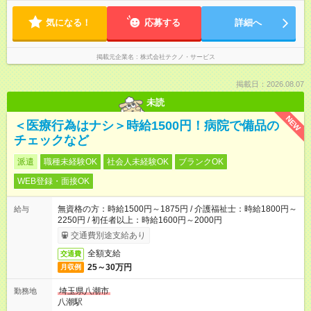
気になる！
応募する
詳細へ
掲載元企業名
株式会社テクノ・サービス
掲載日：2026.08.07
未読
NEW
＜医療行為はナシ＞時給1500円！病院で備品の
チェックなど
派遣
職種未経験OK
社会人未経験OK
ブランクOK
WEB登録・面接OK
無資格の方：時給1500円～1875円 / 介護福祉士：時給1800円～
給与
2250円 / 初任者以上：時給1600円～2000円
交通費別途支給あり
全額支給
交通費
25～30万円
月収例
埼玉県八潮市
勤務地
八潮駅