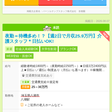
掲載元企業名
パーソルテンプスタッフ株式会社 首都圏
掲載日：2026.08.07
未読
NEW
夜勤＝待機多め！？【週2日で月収25.9万円】介
護スタッフ＊日払いOK!
派遣
社会人未経験OK
大学生歓迎
ブランクOK
WEB登録・面接OK
経験者時給1800円～（夜勤時給2250円～）★日収3万2400円以
給与
上★日払い／週払い制度あり（月払いも選べます）※稼働開始時
は手続き完了次第のお支払いとなります。
交通費別途支給あり
交通費支給※規定有
交通費
25～30万円
月収例
埼玉県八潮市
勤務地
八潮駅
＜ご近所の老人ホームなど＞