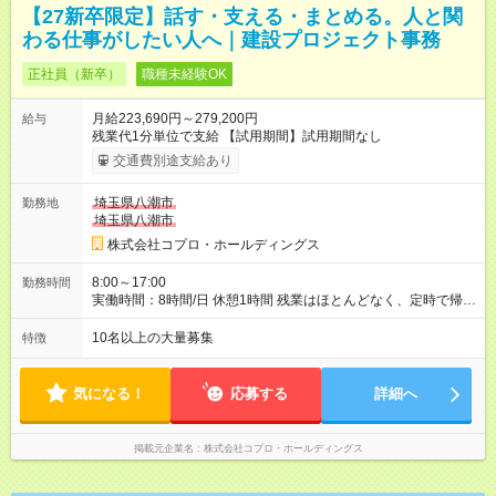
【27新卒限定】話す・支える・まとめる。人と関
わる仕事がしたい人へ｜建設プロジェクト事務
正社員（新卒）
職種未経験OK
月給223,690円～279,200円
給与
残業代1分単位で支給 【試用期間】試用期間なし
交通費別途支給あり
埼玉県八潮市
勤務地
埼玉県八潮市
株式会社コプロ・ホールディングス
8:00～17:00
勤務時間
実働時間：8時間/日 休憩1時間 残業はほとんどなく、定時で帰れ
る日が多い働き方です。 毎日の業務は進捗管理や事務が中心な
ので、 「今日やるべき仕事」が終われば、自然と区切りをつけ
10名以上の大量募集
特徴
やすいのが特長。 突発的な対応も少なく、無理をさせない働き
方を大切にしています。
気になる！
応募する
詳細へ
掲載元企業名
株式会社コプロ・ホールディングス