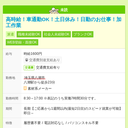
未読
高時給！車通勤OK！土日休み！日勤のお仕事！加
工作業
派遣
職種未経験OK
社会人未経験OK
ブランクOK
WEB登録・面接OK
時給1600円
給与
交通費別途支給あり
交通費支給有り
交通費
埼玉県八潮市
勤務地
八潮駅から徒歩23分
素材系メーカー
8:30～17:00 ※表記のうち実働7時間30分です。
勤務時間
長期【ご応募から1週間以内(最短2日目)のスピード就業が可能】
期間
即日～
履歴書不要
/
電話対応なし
/
パソコンスキル不要
特徴