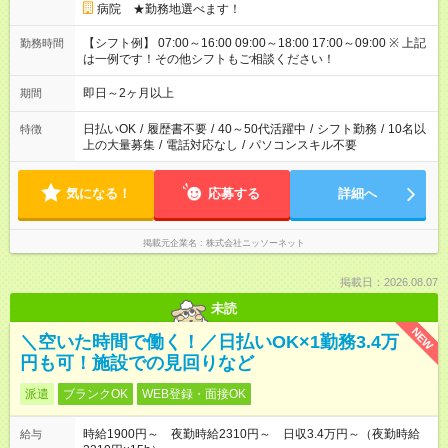
病院 ★勤務地選べます！
【シフト例】 07:00～16:00 09:00～18:00 17:00～09:00 ※ 上記
勤務時間
は一例です！その他シフトもご相談ください！
即日～2ヶ月以上
期間
日払いOK
/
履歴書不要
/
40～50代活躍中
/
シフト勤務
/
10名以
特徴
上の大量募集
/
電話対応なし
/
パソコンスキル不要
気になる！
応募する
詳細へ
掲載元企業名
株式会社ニッソーネット
掲載日：2026.08.07
未読
NEW
＼空いた時間で働く！／日払いOK×1勤務3.4万
円も可！施設での見回りなど
派遣
ブランクOK
WEB登録・面接OK
時給1900円～ 夜勤時給2310円～ 日収3.4万円～（夜勤時給
給与