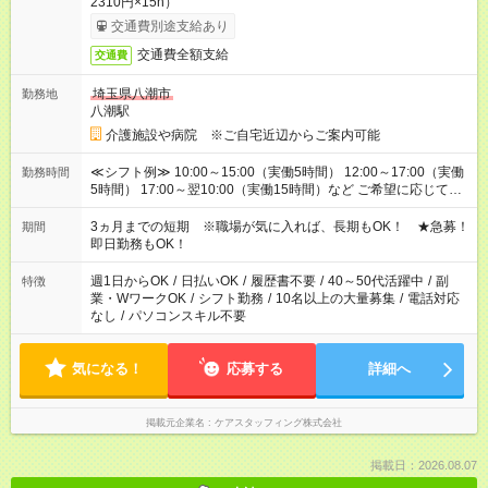
2310円×15h）
交通費別途支給あり
交通費全額支給
交通費
埼玉県八潮市
勤務地
八潮駅
介護施設や病院 ※ご自宅近辺からご案内可能
≪シフト例≫ 10:00～15:00（実働5時間） 12:00～17:00（実働
勤務時間
5時間） 17:00～翌10:00（実働15時間）など ご希望に応じて、
働く時間は調整できます！ お気軽に担当へ相談ください！
3ヵ月までの短期 ※職場が気に入れば、長期もOK！ ★急募！
期間
即日勤務もOK！
週1日からOK
/
日払いOK
/
履歴書不要
/
40～50代活躍中
/
副
特徴
業・WワークOK
/
シフト勤務
/
10名以上の大量募集
/
電話対応
なし
/
パソコンスキル不要
気になる！
応募する
詳細へ
掲載元企業名
ケアスタッフィング株式会社
掲載日：2026.08.07