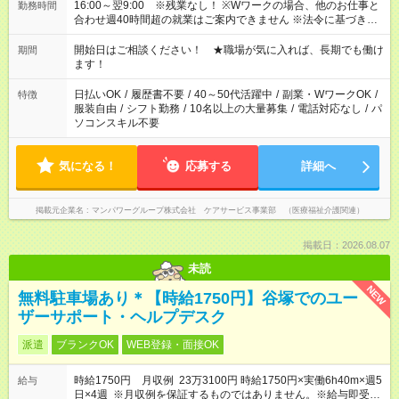
16:00～翌9:00 ※残業なし！ ※Wワークの場合、他のお仕事と
勤務時間
合わせ週40時間超の就業はご案内できません ※法令に基づき、
週20時間以上勤務は社会保険への加入対象となります ※労働者
派遣法（日雇い派遣の原則禁止）により、短時間・短期間の就
開始日はご相談ください！ ★職場が気に入れば、長期でも働け
期間
業はご案内が難しい場合があります
ます！
日払いOK
/
履歴書不要
/
40～50代活躍中
/
副業・WワークOK
/
特徴
服装自由
/
シフト勤務
/
10名以上の大量募集
/
電話対応なし
/
パ
ソコンスキル不要
気になる！
応募する
詳細へ
掲載元企業名
マンパワーグループ株式会社 ケアサービス事業部 （医療福祉介護関連）
掲載日：2026.08.07
未読
NEW
無料駐車場あり＊【時給1750円】谷塚でのユー
ザーサポート・ヘルプデスク
派遣
ブランクOK
WEB登録・面接OK
時給1750円 月収例 23万3100円 時給1750円×実働6h40m×週5
給与
日×4週 ※月収例を保証するものではありません。※給与即受取