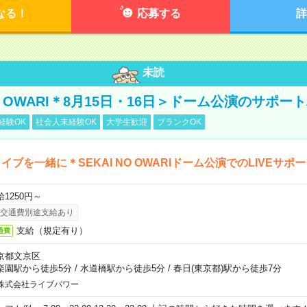
なる！
応募する
詳
未読
NO OWARI＊8月15日・16日＞ドーム公演のサポー
経験OK
社会人未経験OK
大学生歓迎
ブランクOK
イブを一緒に＊SEKAI NO OWARIドーム公演でのLIVEサポ
給1250円～
交通費別途支給あり
支給（規定有り）
通費
京都文京区
楽園駅から徒歩5分
/
水道橋駅から徒歩5分
/
春日(東京都)駅から徒歩7分
株式会社ライブパワー