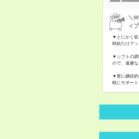
＼W
ィブ
▼とにかく収
時給だけアッ
▼シフトの調
ので、遠慮な
▼更に継続的
軽にサポート