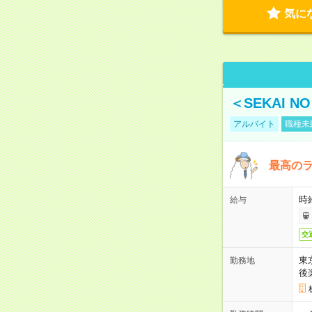
気に
＜SEKAI 
アルバイト
職種未
最高のラ
時
給与
交
東
勤務地
後