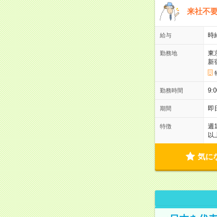
来社不要
時
給与
東
勤務地
新
9:
勤務時間
即
期間
週
特徴
以
気に