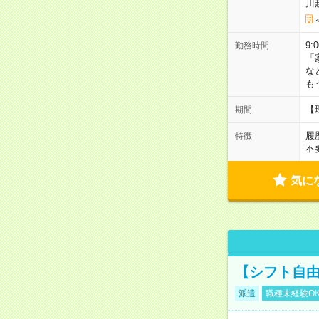
川
9:
勤務時間
「
な
も
【
期間
履
特徴
不
気に
【シフト自由
派遣
職種未経験O