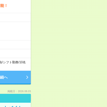
可能！
由
/
シフト勤務
/
10名
細へ
掲載日：2026.08.03