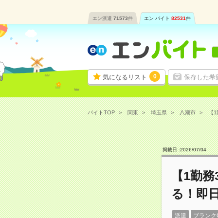
エン派遣
71573
件
エン バイト
82531
件
0
気になるリスト
保存した希
バイトTOP
関東
埼玉県
八潮市
【1
掲載日 :
2026
/
07
/
04
【1勤
る！即
派遣
ブランク