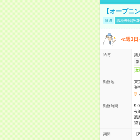
【オープニン
派遣
職種未経験O
≪週3日
無
給与
交
東
勤務地
巣
9:
勤務時間
夜
残
望
【
期間