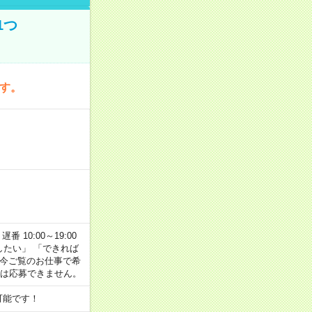
1つ
です。
番 10:00～19:00
がしたい」 「できれば
 今ご覧のお仕事で希
合は応募できません。
可能です！