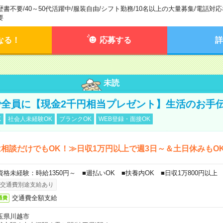
歴書不要
/
40～50代活躍中
/
服装自由
/
シフト勤務
/
10名以上の大量募集
/
電話対応
要
なる！
応募する
詳
未読
全員に【現金2千円相当プレゼント】生活のお手
K
社会人未経験OK
ブランクOK
WEB登録・面接OK
相談だけでもOK！≫日収1万円以上で週3日～＆土日休みもO
資格未経験：時給1350円～ ■週払いOK ■扶養内OK ■日収1万800円以上
交通費別途支給あり
交通費全額支給
通費
玉県川越市