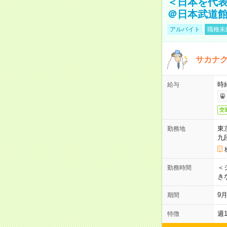
＜日本を代
＠日本武道
アルバイト
職種未
サカナク
時
給与
交
東
勤務地
九
＜シ
勤務時間
き
9
期間
週
特徴