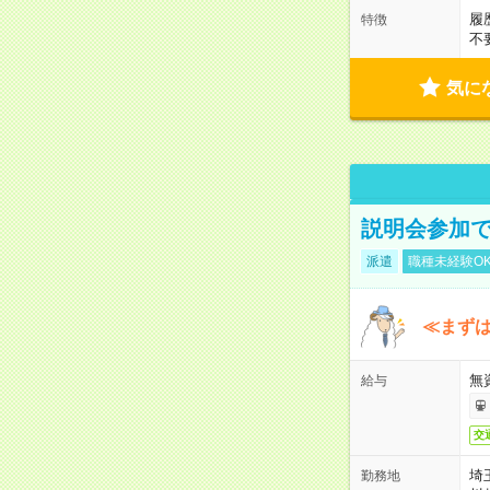
履
特徴
不
気に
説明会参加で
派遣
職種未経験O
≪まずは
無
給与
交
埼
勤務地