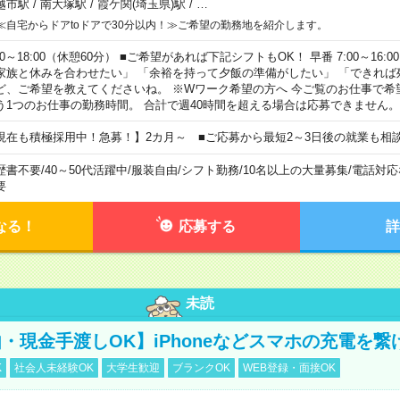
越市駅
/
南大塚駅
/
霞ケ関(埼玉県)駅
/
…
≪自宅からドアtoドアで30分以内！≫ご希望の勤務地を紹介します。
00～18:00（休憩60分） ■ご希望があれば下記シフトもOK！ 早番 7:00～16:00 遅
家族と休みを合わせたい」 「余裕を持って夕飯の準備がしたい」 「できれば
ど、ご希望を教えてくださいね。 ※Wワーク希望の方へ 今ご覧のお仕事で希
う1つのお仕事の勤務時間。 合計で週40時間を超える場合は応募できません。
現在も積極採用中！急募！】2カ月～ ■ご応募から最短2～3日後の就業も相
歴書不要
/
40～50代活躍中
/
服装自由
/
シフト勤務
/
10名以上の大量募集
/
電話対応
要
なる！
応募する
詳
未読
・現金手渡しOK】iPhoneなどスマホの充電を繋
K
社会人未経験OK
大学生歓迎
ブランクOK
WEB登録・面接OK