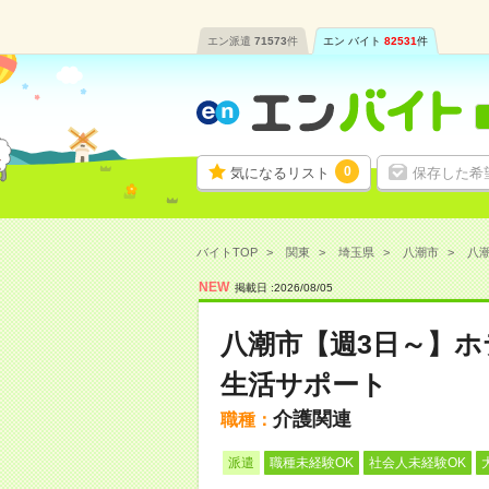
エン派遣
71573
件
エン バイト
82531
件
0
気になるリスト
保存した希
バイトTOP
関東
埼玉県
八潮市
八潮
NEW
掲載日 :
2026
/
08
/
05
八潮市【週3日～】
生活サポート
介護関連
職種：
派遣
職種未経験OK
社会人未経験OK