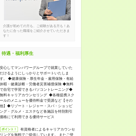
介護が初めての方も、ご経験がある方も！あ
なたに合った職場をご紹介させていただきま
す！
待遇・福利厚生
安心してマンパワーグループで就業していた
だけるようにしっかりとサポートいたしま
す。 ◆健康保険・厚生年金・雇用保険・有給
休暇・健康診断・労働者災害補償保険 ◆無料
で自宅で学習できるパソコントレーニング◆
無料キャリアカウンセリング ◆各種提携スク
ールのメニューを優待料金で受講など【その
他】◆リゾート・レジャー・スパ・ショッピ
ング・グルメ・エステなど各施設を特別割引
価格にて利用できる優待サービス
有資格者によるキャリアカウンセ
ポイント！
リングを無料でご提供しています。 またご登