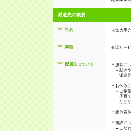
派遣先の概要
社名
人気大手
業種
介護サー
配属先について
＊服装に
→動きや
派遣先に
＊お休み
→ご希望
子育て・
などな
＊産休育
＊施設に
→こだわ