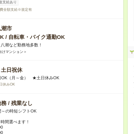
途支給あり
費全額支給※規定有
八潮市
K / 自転車・バイク通勤OK
】八潮など勤務地多数！
向けマンション＞
/ 土日祝休
日OK（月～金） ★土日休みOK
日休みOK
務 / 残業なし
間～の時短シフトOK
ト時間選べます！
00
00