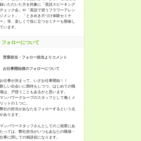
録いただいた方を対象に「英語スピーキング
チェック会」や「英語で習うフラワーアレン
ジメント」、「ときめき片づけ体験セミナ
ー」等、楽しくて役に立つセミナーも開催し
ています。
フォローについて
営業担当・フォロー担当よりコメント
お仕事開始後のフォローについて
お仕事が決まって、いざお仕事開始！！
新しい出会いに期待もしつつ、はじめての職
場は、戸惑うこともあるかと思います。
マンパワーグループのスタッフとして働くメ
リットの１つに、
弊社の担当があなたをフォローするという点
があります。
マンパワースタッフさんとしてのご就業にあ
たっては、弊社担当がいつもあなたの職場・
仕事に関しての相談役になります。