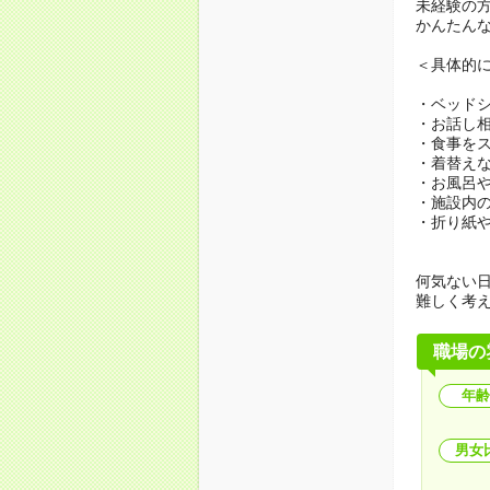
未経験の
かんたん
＜具体的
・ベッド
・お話し
・食事を
・着替え
・お風呂
・施設内
・折り紙
何気ない
難しく考
職場の
年齢
男女