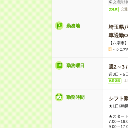
交通費別
交通
交通費
勤務地
埼玉県
車通勤O
【八潮市
＜シニア
勤務曜日
週2～3 
週3日～5
土
休日休暇
勤務時間
シフト勤
★1日6時
★スター
7:00～16:
9:00～17: