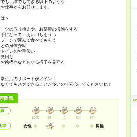
方でも、誰でもできる以下のような
なお仕事からお任せします。
には＞
シーツの取り換えや、お部屋の掃除をする
相手になって、あいづちをうつ
スプーンで運んで食べてもらう
などの身体介助
やトイレのお手伝い
の見回り
やお絵描きなどをする様子を見守る
日常生活のサポートがメイン！
えなくてもスグできることが多いので安心してくださいね！
雰囲気
層
20代
30
40
50
60
比率
女性
男性