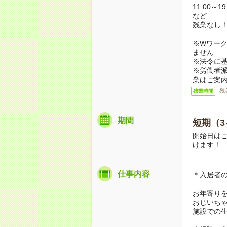
11:00～19
など
残業なし
※Wワーク
ません
※法令に基
※労働者
業はご案
残
残業時間
期間
短期（3
開始日は
けます！
仕事内容
＊入居者
お年寄り
おじいち
施設での