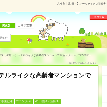
八潮市【週3日～】ホテルライクな高齢者マン
会員登録
エリア変更
関東版
望条件
市【週3日～】ホテルライクな高齢者マンションで生活サポート(109993058）
No.MANPWK912517-26
ホテルライクな高齢者マンションで
大学生歓迎
ブランクOK
WEB登録・面接OK