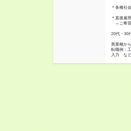
＊各種社
＊直接雇
→ご希望
20代・3
異業種か
転職例：
入力 な