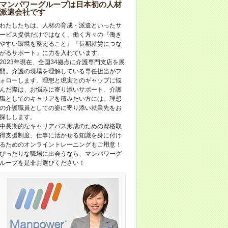
マンパワーグループは日本初の人材
派遣会社です
わたしたちは、人材の育成・派遣といったサ
ービス提供だけではなく、働く方々の『働き
やすい環境を整えること』『長期就労につな
がるサポート』に力を入れています。
2023年現在、全国34拠点に介護専門支店を展
開。介護の現場を理解している専任担当がフ
ォローします。理想と現実とのギャップに悩
んだ際は、お悩みに寄り添いサポート。介護
職としてのキャリアを積みたい方には、理想
の介護職員としての姿に寄り添い就業先をお
探しします。
中長期的なキャリアパス形成のための資格取
得支援制度、仕事に活かせる知識を身に付け
るためのオンライントレーニングもご用意！
ぴったりな職場に出会うなら、マンパワーグ
ループを是非お選びください！