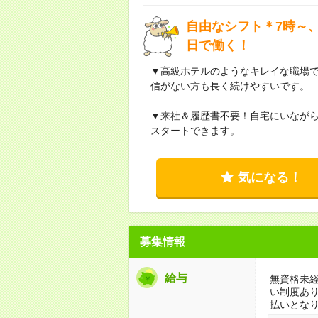
自由なシフト＊7時～、
日で働く！
▼高級ホテルのようなキレイな職場
信がない方も長く続けやすいです。
▼来社＆履歴書不要！自宅にいなが
スタートできます。
気になる！
募集情報
給与
無資格未経
い制度あ
払いとな