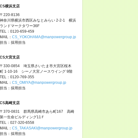
CS横浜支店
〒220-8136
神奈川県横浜市西区みなとみらい 2-2-1 横浜
ランドマークタワー36F
TEL：0120-659-459
MAIL：
CS_YOKOHAMA@manpowergroup.jp
担当：採用担当
CS大宮支店
〒330-0854 埼玉県さいたま市大宮区桜木
町 1-10-16 シーノ大宮ノースウイング 9階
TEL：0120-769-355
MAIL：
CS_OMIYA@manpowergroup.jp
担当：採用担当
CS高崎支店
〒370-0831 群馬県高崎市あら町167 高崎
第一生命ビルディング11Ｆ
TEL：027-320-6558
MAIL：
CS_TAKASAKI@manpowergroup.jp
担当：採用担当