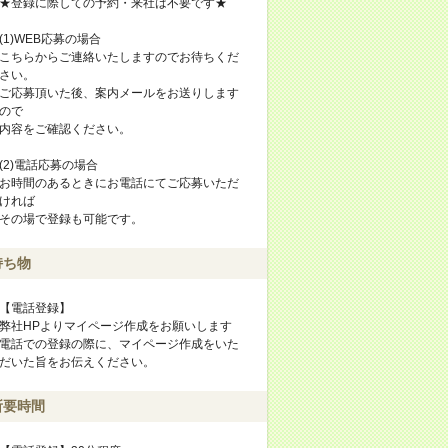
★登録に際しての予約・来社は不要です★
(1)WEB応募の場合
こちらからご連絡いたしますのでお待ちくだ
さい。
ご応募頂いた後、案内メールをお送りします
ので
内容をご確認ください。
(2)電話応募の場合
お時間のあるときにお電話にてご応募いただ
ければ
その場で登録も可能です。
持ち物
【電話登録】
弊社HPよりマイページ作成をお願いします
電話での登録の際に、マイページ作成をいた
だいた旨をお伝えください。
所要時間