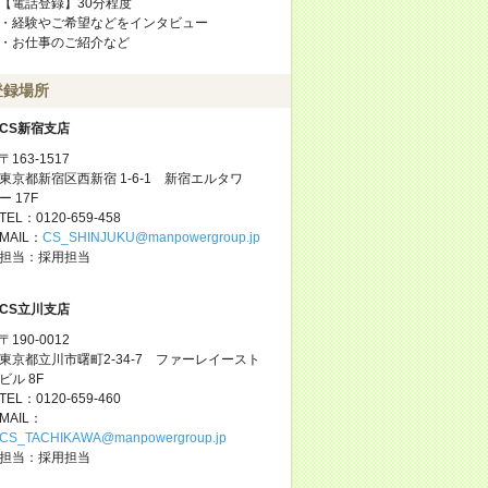
【電話登録】30分程度
・経験やご希望などをインタビュー
・お仕事のご紹介など
登録場所
CS新宿支店
〒163-1517
東京都新宿区西新宿 1-6-1 新宿エルタワ
ー 17F
TEL：0120-659-458
MAIL：
CS_SHINJUKU@manpowergroup.jp
担当：採用担当
CS立川支店
〒190-0012
東京都立川市曙町2-34-7 ファーレイースト
ビル 8F
TEL：0120-659-460
MAIL：
CS_TACHIKAWA@manpowergroup.jp
担当：採用担当