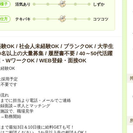
様子
活気あり
しずか
仕方
テキパキ
コツコツ
OK / 社会人未経験OK / ブランクOK / 大学生
10名以上の大量募集 / 履歴書不要 / 40～50代活躍
副業・WワークOK / WEB登録・面接OK
経験OK
上採用予定
は不要です
の流れ
日までに担当より電話・メールでご連絡
登録面談→求人とマッチング
の施設で、職場見学
定→勤務開始
まで最短3日＆10日後に給料GETも可！
はご相談ください。1か月以上先の相談もOK！