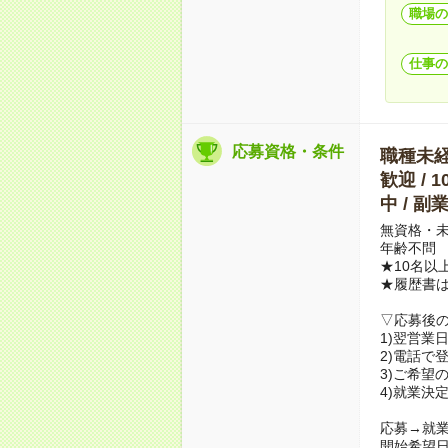
職場の
仕事の
応募資格・条件
職種未経験
歓迎 / 
中 / 
無資格・未
年齢不問
★10名以
★履歴書
▽応募後
1)翌営業
2)電話で
3)ご希望
4)就業決
応募→就業
開始希望日