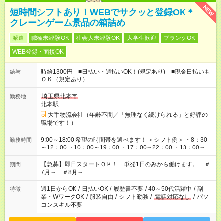
NEW
短時間シフトあり！WEBでサクッと登録OK＊
クレーンゲーム景品の箱詰め
派遣
職種未経験OK
社会人未経験OK
大学生歓迎
ブランクOK
WEB登録・面接OK
時給1300円 ■日払い・週払いOK！(規定あり) ■現金日払いも
給与
ＯＫ（規定あり）
埼玉県北本市
勤務地
北本駅
大手物流会社（年齢不問／「無理なく続けられる」と好評の
職場です！）
9:00～18:00 希望の時間帯を選べます！ ＜シフト例＞ ・8：30
勤務時間
～12：00 ・10：00～19：00 ・17：00～22：00 ・13：00～
22：00 ・22：00～翌6：00 など
【急募】即日スタートＯＫ！ 単発1日のみから働けます。 ＃
期間
7月～ ＃8月～
週1日からOK
/
日払いOK
/
履歴書不要
/
40～50代活躍中
/
副
特徴
業・WワークOK
/
服装自由
/
シフト勤務
/
電話対応なし
/
パソ
コンスキル不要