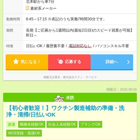
北本駅から車7分
素材系メーカー
8:45～17:15 ※表記のうち実働7時間30分です。
勤務時間
長期【ご応募から1週間以内(最短2日目)のスピード就業が可能】
期間
即日～
日払いOK
/
履歴書不要
/
電話対応なし
/
パソコンスキル不要
特徴
気になる！
応募する
詳細へ
掲載元企業名
株式会社テクノ・サービス
掲載日：2026.08.05
未読
【初心者歓迎！】ワクチン製造補助の準備・洗
浄・清掃/日払いOK
派遣
職種未経験OK
社会人未経験OK
ブランクOK
WEB登録・面接OK