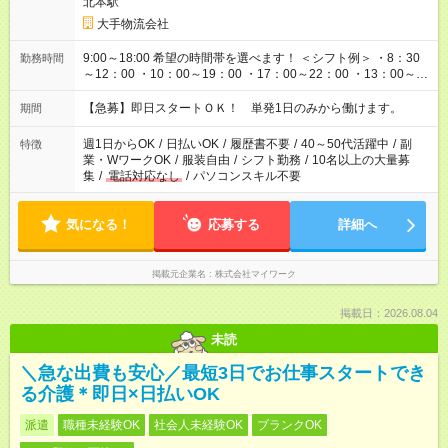
北本駅
大手物流会社
9:00～18:00 希望の時間帯を選べます！ ＜シフト例＞ ・8：30
勤務時間
～12：00 ・10：00～19：00 ・17：00～22：00 ・13：00～
22：00 ・22：00～翌6：00 など
【急募】即日スタートＯＫ！ 単発1日のみから働けます。
期間
週1日からOK
/
日払いOK
/
履歴書不要
/
40～50代活躍中
/
副
特徴
業・WワークOK
/
服装自由
/
シフト勤務
/
10名以上の大量募
集
/
電話対応なし
/
パソコンスキル不要
気になる！
応募する
詳細へ
掲載元企業名
株式会社マイワーク
掲載日：2026.08.04
未読
＼急な出費も安心／最短3日でお仕事スタートでき
る介護＊即日×日払いOK
派遣
職種未経験OK
社会人未経験OK
ブランクOK