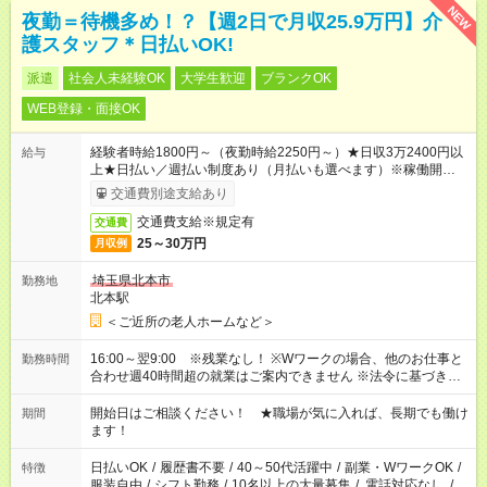
NEW
夜勤＝待機多め！？【週2日で月収25.9万円】介
護スタッフ＊日払いOK!
派遣
社会人未経験OK
大学生歓迎
ブランクOK
WEB登録・面接OK
経験者時給1800円～（夜勤時給2250円～）★日収3万2400円以
給与
上★日払い／週払い制度あり（月払いも選べます）※稼働開始時
は手続き完了次第のお支払いとなります。
交通費別途支給あり
交通費支給※規定有
交通費
25～30万円
月収例
埼玉県北本市
勤務地
北本駅
＜ご近所の老人ホームなど＞
16:00～翌9:00 ※残業なし！ ※Wワークの場合、他のお仕事と
勤務時間
合わせ週40時間超の就業はご案内できません ※法令に基づき、
週20時間以上勤務は社会保険への加入対象となります ※労働者
派遣法（日雇い派遣の原則禁止）により、短時間・短期間の就
開始日はご相談ください！ ★職場が気に入れば、長期でも働け
期間
業はご案内が難しい場合があります
ます！
日払いOK
/
履歴書不要
/
40～50代活躍中
/
副業・WワークOK
/
特徴
服装自由
/
シフト勤務
/
10名以上の大量募集
/
電話対応なし
/