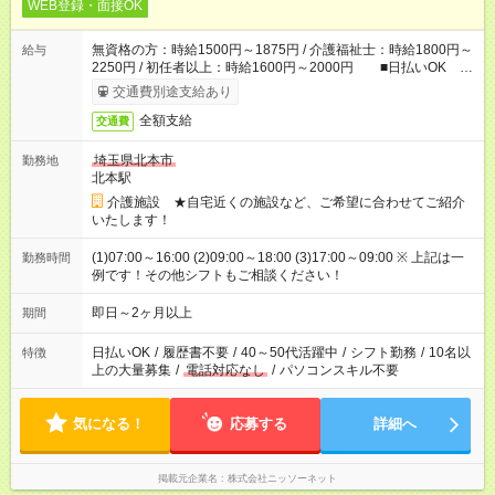
WEB登録・面接OK
無資格の方：時給1500円～1875円 / 介護福祉士：時給1800円～
給与
2250円 / 初任者以上：時給1600円～2000円 ■日払いOK ■
日収例：1万2000円（時給1500円×8h）
交通費別途支給あり
全額支給
交通費
埼玉県北本市
勤務地
北本駅
介護施設 ★自宅近くの施設など、ご希望に合わせてご紹介
いたします！
(1)07:00～16:00 (2)09:00～18:00 (3)17:00～09:00 ※ 上記は一
勤務時間
例です！その他シフトもご相談ください！
即日～2ヶ月以上
期間
日払いOK
/
履歴書不要
/
40～50代活躍中
/
シフト勤務
/
10名以
特徴
上の大量募集
/
電話対応なし
/
パソコンスキル不要
気になる！
応募する
詳細へ
掲載元企業名
株式会社ニッソーネット