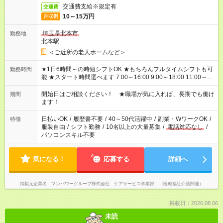
交通費支給※規定有
交通費
10～15万円
月収例
埼玉県北本市
勤務地
北本駅
＜ご近所の老人ホームなど＞
★1日6時間～の時短シフトOK ★もちろんフルタイムシフトも可
勤務時間
能 ★スタート時間選べます 7:00～16:00 9:00～18:00 11:00～
20:00 など 残業なし！ ※Wワークの場合、他のお仕事と合わせ
週40時間超の就業はご案内できません ※法令に基づき、週20時
開始日はご相談ください！ ★職場が気に入れば、長期でも働け
期間
間以上勤務は社会保険への加入対象となります ※労働者派遣法
ます！
（日雇い派遣の原則禁止）により、短時間・短期間の就業はご
案内が難しい場合があります
日払いOK
/
履歴書不要
/
40～50代活躍中
/
副業・WワークOK
/
特徴
服装自由
/
シフト勤務
/
10名以上の大量募集
/
電話対応なし
/
パソコンスキル不要
気になる！
応募する
詳細へ
掲載元企業名
マンパワーグループ株式会社 ケアサービス事業部 （医療福祉介護関連）
掲載日：2026.08.06
未読