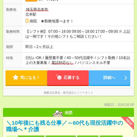
埼玉県北本市
勤務地
北本駅
病院 ★勤務地選べます！
【シフト例】 07:00～16:00 09:00～18:00 17:00～09:00 ※ 上記
勤務時間
は一例です！その他シフトもご相談ください！
即日～2ヶ月以上
期間
日払いOK
/
履歴書不要
/
40～50代活躍中
/
シフト勤務
/
10名以
特徴
上の大量募集
/
電話対応なし
/
パソコンスキル不要
気になる！
応募する
詳細へ
掲載元企業名
株式会社ニッソーネット
掲載日：2026.08.08
未読
NEW
＼10年後にも残る仕事／～60代も現役活躍中の
職場へ＊介護