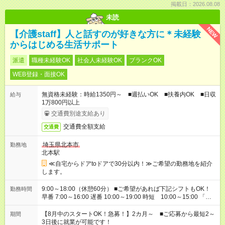
掲載日：2026.08.08
未読
NEW
【介護staff】人と話すのが好きな方に＊未経験
からはじめる生活サポート
派遣
職種未経験OK
社会人未経験OK
ブランクOK
WEB登録・面接OK
無資格未経験：時給1350円～ ■週払いOK ■扶養内OK ■日収
給与
1万800円以上
交通費別途支給あり
交通費全額支給
交通費
埼玉県北本市
勤務地
北本駅
≪自宅からドアtoドアで30分以内！≫ご希望の勤務地を紹介
します。
9:00～18:00（休憩60分） ■ご希望があれば下記シフトもOK！
勤務時間
早番 7:00～16:00 遅番 10:00～19:00 時短 10:00～15:00 「家
族と休みを合わせたい」 「余裕を持って夕飯の準備がしたい」
「できれば残業はしたくない」 など、ご希望を教えてください
【8月中のスタートOK！急募！】2カ月～ ■ご応募から最短2～
期間
ね。 ※Wワーク希望の方へ 今ご覧のお仕事で希望する勤務時間
3日後に就業が可能です！