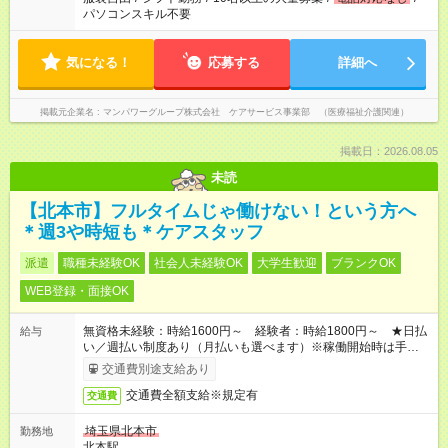
パソコンスキル不要
気になる！
応募する
詳細へ
掲載元企業名
マンパワーグループ株式会社 ケアサービス事業部 （医療福祉介護関連）
掲載日：2026.08.05
未読
【北本市】フルタイムじゃ働けない！という方へ
＊週3や時短も＊ケアスタッフ
派遣
職種未経験OK
社会人未経験OK
大学生歓迎
ブランクOK
WEB登録・面接OK
無資格未経験：時給1600円～ 経験者：時給1800円～ ★日払
給与
い／週払い制度あり（月払いも選べます）※稼働開始時は手続き
完了次第のお支払いとなります。
交通費別途支給あり
交通費全額支給※規定有
交通費
埼玉県北本市
勤務地
北本駅