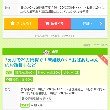
日払いOK
/
履歴書不要
/
40～50代活躍中
/
シフト勤務
/
10名以
特徴
上の大量募集
/
電話対応なし
/
パソコンスキル不要
気になる！
応募する
詳細へ
掲載元企業名
株式会社ニッソーネット
掲載日：2026.08.09
未読
NEW
3ヵ月で79万円稼ぐ！未経験OK＊おばあちゃん
のお話相手など
派遣
職種未経験OK
社会人未経験OK
ブランクOK
WEB登録・面接OK
無資格の方：時給1500円～1875円 / 介護福祉士：時給1800円～
給与
2250円 / 初任者以上：時給1600円～2000円
交通費別途支給あり
全額支給
交通費