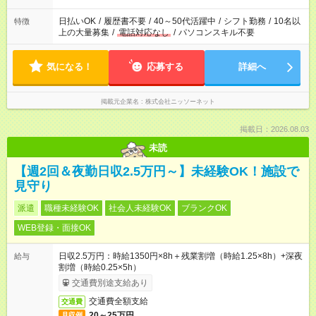
日払いOK
/
履歴書不要
/
40～50代活躍中
/
シフト勤務
/
10名以
特徴
上の大量募集
/
電話対応なし
/
パソコンスキル不要
気になる！
応募する
詳細へ
掲載元企業名
株式会社ニッソーネット
掲載日：2026.08.03
未読
【週2回＆夜勤日収2.5万円～】未経験OK！施設で
見守り
派遣
職種未経験OK
社会人未経験OK
ブランクOK
WEB登録・面接OK
日収2.5万円：時給1350円×8h＋残業割増（時給1.25×8h）+深夜
給与
割増（時給0.25×5h）
交通費別途支給あり
交通費全額支給
交通費
20～25万円
月収例