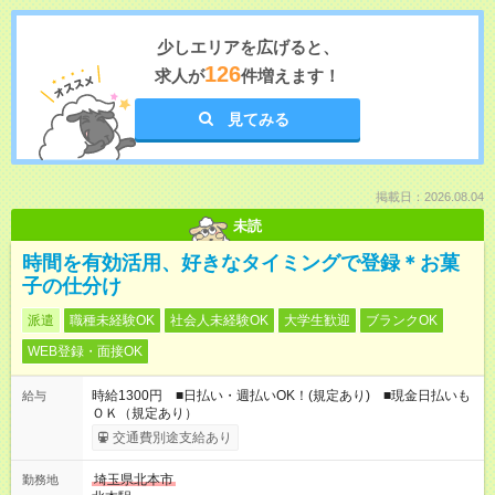
少しエリアを広げると、
126
求人が
件増えます！
見てみる
掲載日：2026.08.04
未読
時間を有効活用、好きなタイミングで登録＊お菓
子の仕分け
派遣
職種未経験OK
社会人未経験OK
大学生歓迎
ブランクOK
WEB登録・面接OK
時給1300円 ■日払い・週払いOK！(規定あり) ■現金日払いも
給与
ＯＫ（規定あり）
交通費別途支給あり
埼玉県北本市
勤務地