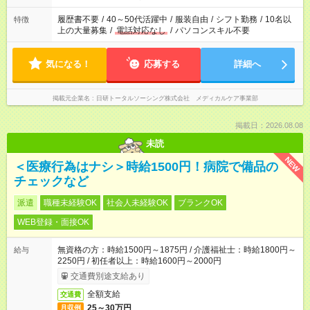
と、もう1つのお仕事の勤務時間。 合計で週40時間を超える場
合は応募できません。
履歴書不要
/
40～50代活躍中
/
服装自由
/
シフト勤務
/
10名以
特徴
上の大量募集
/
電話対応なし
/
パソコンスキル不要
気になる！
応募する
詳細へ
掲載元企業名
日研トータルソーシング株式会社 メディカルケア事業部
掲載日：2026.08.08
未読
NEW
＜医療行為はナシ＞時給1500円！病院で備品の
チェックなど
派遣
職種未経験OK
社会人未経験OK
ブランクOK
WEB登録・面接OK
無資格の方：時給1500円～1875円 / 介護福祉士：時給1800円～
給与
2250円 / 初任者以上：時給1600円～2000円
交通費別途支給あり
全額支給
交通費
25～30万円
月収例