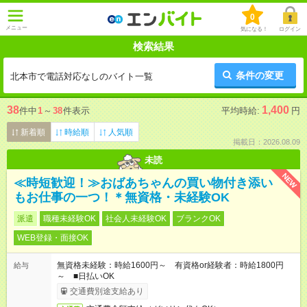
0
メニュー
気になる！
ログイン
検索結果
条件の変更
北本市で電話対応なしのバイト一覧
38
1,400
件中
1
～
38
件表示
平均時給:
円
新着順
時給順
人気順
掲載日：2026.08.09
未読
NEW
≪時短歓迎！≫おばあちゃんの買い物付き添い
もお仕事の一つ！＊無資格・未経験OK
派遣
職種未経験OK
社会人未経験OK
ブランクOK
WEB登録・面接OK
無資格未経験：時給1600円～ 有資格or経験者：時給1800円
給与
～ ■日払いOK
交通費別途支給あり