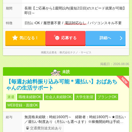
長期【ご応募から1週間以内(最短2日目)のスピード就業が可能】
期間
即日～
日払いOK
/
履歴書不要
/
電話対応なし
/
パソコンスキル不要
特徴
気になる！
応募する
詳細へ
掲載元企業名
株式会社テクノ・サービス
掲載日：2026.08.06
未読
NEW
【毎週お給料振り込み可能＊週払い】おばあち
ゃんの生活サポート
派遣
職種未経験OK
社会人未経験OK
大学生歓迎
ブランクOK
WEB登録・面接OK
無資格未経験：時給1600円～ 経験者：時給1800円～★日払い
給与
／週払い制度あり（月払いも選べます）※稼働開始時は手続き完
了次第のお支払いとなります。
交通費別途支給あり