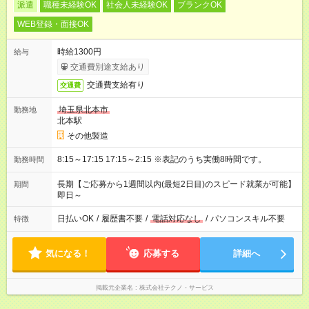
派遣
職種未経験OK
社会人未経験OK
ブランクOK
WEB登録・面接OK
時給1300円
給与
交通費別途支給あり
交通費支給有り
交通費
埼玉県北本市
勤務地
北本駅
その他製造
8:15～17:15 17:15～2:15 ※表記のうち実働8時間です。
勤務時間
長期【ご応募から1週間以内(最短2日目)のスピード就業が可能】
期間
即日～
日払いOK
/
履歴書不要
/
電話対応なし
/
パソコンスキル不要
特徴
気になる！
応募する
詳細へ
掲載元企業名
株式会社テクノ・サービス