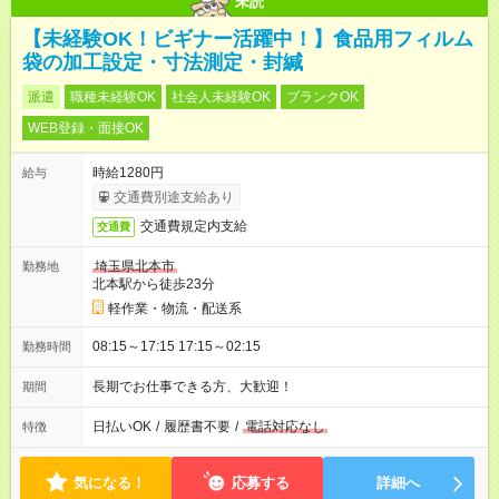
未読
【未経験OK！ビギナー活躍中！】食品用フィルム
袋の加工設定・寸法測定・封緘
派遣
職種未経験OK
社会人未経験OK
ブランクOK
WEB登録・面接OK
時給1280円
給与
交通費別途支給あり
交通費規定内支給
交通費
埼玉県北本市
勤務地
北本駅から徒歩23分
軽作業・物流・配送系
08:15～17:15 17:15～02:15
勤務時間
長期でお仕事できる方、大歓迎！
期間
日払いOK
/
履歴書不要
/
電話対応なし
特徴
気になる！
応募する
詳細へ