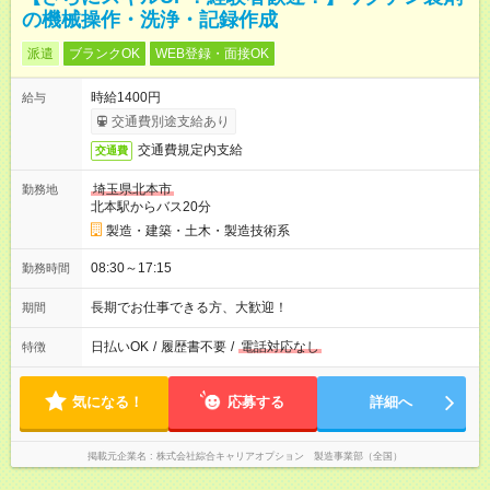
の機械操作・洗浄・記録作成
派遣
ブランクOK
WEB登録・面接OK
時給1400円
給与
交通費別途支給あり
交通費規定内支給
交通費
埼玉県北本市
勤務地
北本駅からバス20分
製造・建築・土木・製造技術系
08:30～17:15
勤務時間
長期でお仕事できる方、大歓迎！
期間
日払いOK
/
履歴書不要
/
電話対応なし
特徴
気になる！
応募する
詳細へ
掲載元企業名
株式会社綜合キャリアオプション 製造事業部（全国）