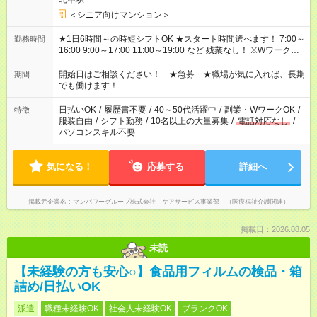
＜シニア向けマンション＞
★1日6時間～の時短シフトOK ★スタート時間選べます！ 7:00～
勤務時間
16:00 9:00～17:00 11:00～19:00 など 残業なし！ ※Wワークの
場合、他のお仕事と合わせ週40時間超の就業はご案内できませ
ん ※法令に基づき、週20時間以上勤務は社会保険への加入対象
開始日はご相談ください！ ★急募 ★職場が気に入れば、長期
期間
となります ※労働者派遣法（日雇い派遣の原則禁止）により、
でも働けます！
短時間・短期間の就業はご案内が難しい場合があります
日払いOK
/
履歴書不要
/
40～50代活躍中
/
副業・WワークOK
/
特徴
服装自由
/
シフト勤務
/
10名以上の大量募集
/
電話対応なし
/
パソコンスキル不要
気になる！
応募する
詳細へ
掲載元企業名
マンパワーグループ株式会社 ケアサービス事業部 （医療福祉介護関連）
掲載日：2026.08.05
未読
【未経験の方も安心○】食品用フィルムの検品・箱
詰め/日払いOK
派遣
職種未経験OK
社会人未経験OK
ブランクOK