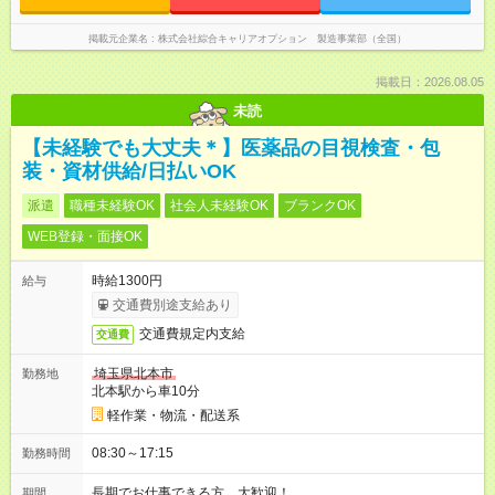
掲載元企業名
株式会社綜合キャリアオプション 製造事業部（全国）
掲載日：2026.08.05
未読
【未経験でも大丈夫＊】医薬品の目視検査・包
装・資材供給/日払いOK
派遣
職種未経験OK
社会人未経験OK
ブランクOK
WEB登録・面接OK
時給1300円
給与
交通費別途支給あり
交通費規定内支給
交通費
埼玉県北本市
勤務地
北本駅から車10分
軽作業・物流・配送系
08:30～17:15
勤務時間
長期でお仕事できる方、大歓迎！
期間