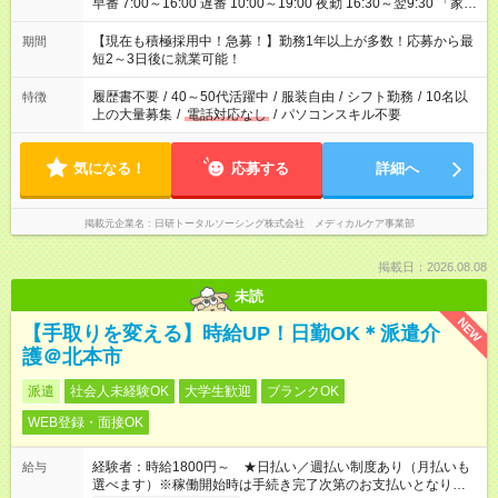
早番 7:00～16:00 遅番 10:00～19:00 夜勤 16:30～翌9:30 「家族
と休みを合わせたい」 「余裕を持って夕飯の準備がしたい」
「できれば残業はしたくない」 など、ご希望を教えてください
【現在も積極採用中！急募！】勤務1年以上が多数！応募から最
期間
ね。 ※Wワーク希望の方へ 今ご覧のお仕事で希望する勤務時間
短2～3日後に就業可能！
と、もう1つのお仕事の勤務時間。 合計で週40時間を超える場
合は応募できません。
履歴書不要
/
40～50代活躍中
/
服装自由
/
シフト勤務
/
10名以
特徴
上の大量募集
/
電話対応なし
/
パソコンスキル不要
気になる！
応募する
詳細へ
掲載元企業名
日研トータルソーシング株式会社 メディカルケア事業部
掲載日：2026.08.08
未読
NEW
【手取りを変える】時給UP！日勤OK＊派遣介
護＠北本市
派遣
社会人未経験OK
大学生歓迎
ブランクOK
WEB登録・面接OK
経験者：時給1800円～ ★日払い／週払い制度あり（月払いも
給与
選べます）※稼働開始時は手続き完了次第のお支払いとなりま