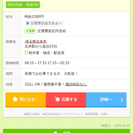
WEB登録・面接OK
時給1280円
給与
交通費別途支給あり
交通費規定内支給
交通費
埼玉県北本市
勤務地
北本駅から徒歩23分
軽作業・物流・配送系
08:15～17:15 17:15～02:15
勤務時間
長期でお仕事できる方、大歓迎！
期間
日払いOK
/
履歴書不要
/
電話対応なし
特徴
気になる！
応募する
詳細へ
掲載元企業名
株式会社綜合キャリアオプション 製造事業部（全国）
掲載日：2026.08.05