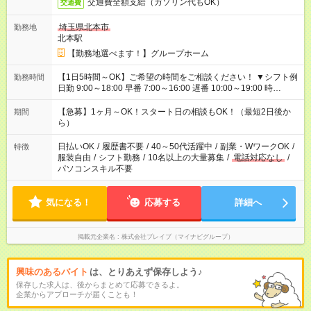
交通費全額支給（ガソリン代もOK）
交通費
埼玉県北本市
勤務地
北本駅
【勤務地選べます！】グループホーム
【1日5時間～OK】ご希望の時間をご相談ください！ ▼シフト例
勤務時間
日勤 9:00～18:00 早番 7:00～16:00 遅番 10:00～19:00 時
短 10:00～15:00 上記はあくまで一例です。 「夕方までには帰宅
しておきたい」 「朝はゆっくりのスタートがいい」 「お昼の時
【急募】1ヶ月～OK！スタート日の相談もOK！（最短2日後か
期間
間を有効に使いたい」 など、ご希望があれば教えてください
ら）
ね。
日払いOK
/
履歴書不要
/
40～50代活躍中
/
副業・WワークOK
/
特徴
服装自由
/
シフト勤務
/
10名以上の大量募集
/
電話対応なし
/
パソコンスキル不要
気になる！
応募する
詳細へ
掲載元企業名
株式会社ブレイブ（マイナビグループ）
興味のあるバイト
は、とりあえず保存しよう♪
保存した求人は、後からまとめて応募できるよ。
企業からアプローチが届くことも！