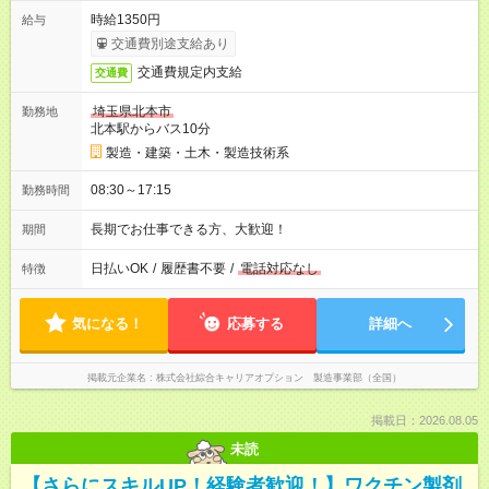
時給1350円
給与
交通費別途支給あり
交通費規定内支給
交通費
埼玉県北本市
勤務地
北本駅からバス10分
製造・建築・土木・製造技術系
08:30～17:15
勤務時間
長期でお仕事できる方、大歓迎！
期間
日払いOK
/
履歴書不要
/
電話対応なし
特徴
気になる！
応募する
詳細へ
掲載元企業名
株式会社綜合キャリアオプション 製造事業部（全国）
掲載日：2026.08.05
未読
【さらにスキルUP！経験者歓迎！】ワクチン製剤