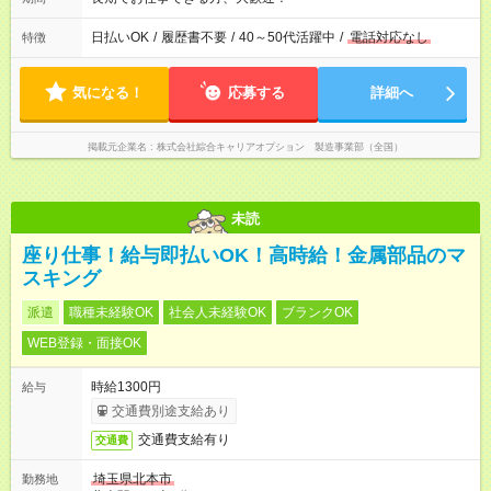
日払いOK
/
履歴書不要
/
40～50代活躍中
/
電話対応なし
特徴
気になる！
応募する
詳細へ
掲載元企業名
株式会社綜合キャリアオプション 製造事業部（全国）
未読
座り仕事！給与即払いOK！高時給！金属部品のマ
スキング
派遣
職種未経験OK
社会人未経験OK
ブランクOK
WEB登録・面接OK
時給1300円
給与
交通費別途支給あり
交通費支給有り
交通費
埼玉県北本市
勤務地