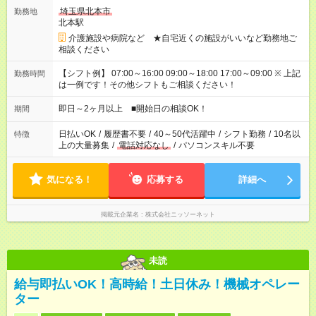
埼玉県北本市
勤務地
北本駅
介護施設や病院など ★自宅近くの施設がいいなど勤務地ご
相談ください
【シフト例】 07:00～16:00 09:00～18:00 17:00～09:00 ※ 上記
勤務時間
は一例です！その他シフトもご相談ください！
即日～2ヶ月以上 ■開始日の相談OK！
期間
日払いOK
/
履歴書不要
/
40～50代活躍中
/
シフト勤務
/
10名以
特徴
上の大量募集
/
電話対応なし
/
パソコンスキル不要
気になる！
応募する
詳細へ
掲載元企業名
株式会社ニッソーネット
未読
給与即払いOK！高時給！土日休み！機械オペレー
ター