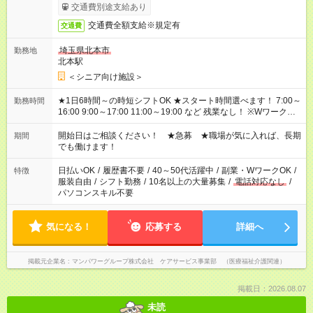
す。
交通費別途支給あり
交通費全額支給※規定有
交通費
埼玉県北本市
勤務地
北本駅
＜シニア向け施設＞
★1日6時間～の時短シフトOK ★スタート時間選べます！ 7:00～
勤務時間
16:00 9:00～17:00 11:00～19:00 など 残業なし！ ※Wワークの
場合、他のお仕事と合わせ週40時間超の就業はご案内できませ
ん ※法令に基づき、週20時間以上勤務は社会保険への加入対象
開始日はご相談ください！ ★急募 ★職場が気に入れば、長期
期間
となります ※労働者派遣法（日雇い派遣の原則禁止）により、
でも働けます！
短時間・短期間の就業はご案内が難しい場合があります
日払いOK
/
履歴書不要
/
40～50代活躍中
/
副業・WワークOK
/
特徴
服装自由
/
シフト勤務
/
10名以上の大量募集
/
電話対応なし
/
パソコンスキル不要
気になる！
応募する
詳細へ
掲載元企業名
マンパワーグループ株式会社 ケアサービス事業部 （医療福祉介護関連）
掲載日：2026.08.07
未読