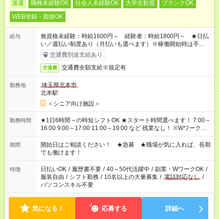
派遣
職種未経験OK
社会人未経験OK
大学生歓迎
ブランクOK
WEB登録・面接OK
無資格未経験：時給1600円～ 経験者：時給1800円～ ★日払
給与
い／週払い制度あり（月払いも選べます）※稼働開始時は手続き
完了次第のお支払いとなります。
交通費別途支給あり
交通費全額支給※規定有
交通費
埼玉県北本市
勤務地
北本駅
＜シニア向け施設＞
★1日6時間～の時短シフトOK ★スタート時間選べます！ 7:00～
勤務時間
16:00 9:00～17:00 11:00～19:00 など 残業なし！ ※Wワークの
場合、他のお仕事と合わせ週40時間超の就業はご案内できませ
ん ※法令に基づき、週20時間以上勤務は社会保険への加入対象
開始日はご相談ください！ ★急募 ★職場が気に入れば、長期
期間
となります ※労働者派遣法（日雇い派遣の原則禁止）により、
でも働けます！
短時間・短期間の就業はご案内が難しい場合があります
日払いOK
/
履歴書不要
/
40～50代活躍中
/
副業・WワークOK
/
特徴
服装自由
/
シフト勤務
/
10名以上の大量募集
/
電話対応なし
/
パソコンスキル不要
気になる！
応募する
詳細へ