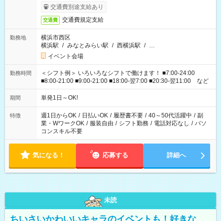
交通費別途支給あり
交通費規定支給
交通費
横浜市西区
勤務地
横浜駅
/
みなとみらい駅
/
西横浜駅
/
…
イベント会場
＜シフト例＞ いろいろなシフトで働けます！ ■7:00-24:00
勤務時間
■8:00-21:00 ■9:00-21:00 ■18:00-翌7:00 ■20:30-翌11:00 など
単発1日～OK!
期間
週1日からOK
/
日払いOK
/
履歴書不要
/
40～50代活躍中
/
副
特徴
業・WワークOK
/
服装自由
/
シフト勤務
/
電話対応なし
/
パソ
コンスキル不要
気になる！
応募する
詳細へ
未読
ちいさいかわいいキャラのイベントも！好きな