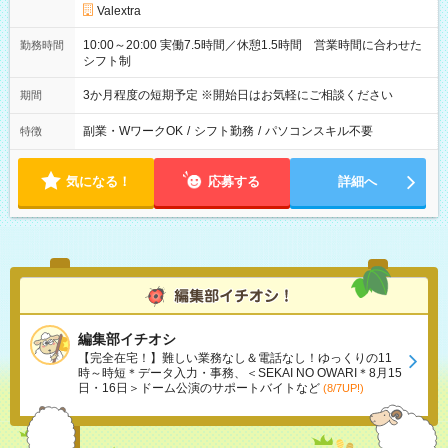
Valextra
10:00～20:00 実働7.5時間／休憩1.5時間 営業時間に合わせた
勤務時間
シフト制
3か月程度の短期予定 ※開始日はお気軽にご相談ください
期間
副業・WワークOK
/
シフト勤務
/
パソコンスキル不要
特徴
気になる！
応募する
詳細へ
編集部イチオシ
【完全在宅！】難しい業務なし＆電話なし！ゆっくりの11
時～時短＊データ入力・事務、＜SEKAI NO OWARI＊8月15
日・16日＞ドーム公演のサポートバイトなど
(8/7UP!)