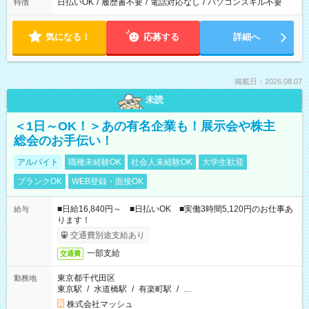
日払いOK
/
履歴書不要
/
電話対応なし
/
パソコンスキル不要
特徴
気になる！
応募する
詳細へ
掲載日：2026.08.07
未読
＜1日～OK！＞あの有名企業も！展示会や株主
総会のお手伝い！
アルバイト
職種未経験OK
社会人未経験OK
大学生歓迎
ブランクOK
WEB登録・面接OK
■日給16,840円～ ■日払いOK ■実働3時間5,120円のお仕事あ
給与
ります！
交通費別途支給あり
一部支給
交通費
東京都千代田区
勤務地
東京駅
/
水道橋駅
/
有楽町駅
/
…
株式会社マッシュ