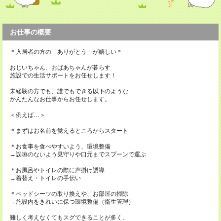
お仕事の概要
＊入居者の方の「ありがとう」が嬉しい＊
おじいちゃん、おばあちゃんが暮らす
施設での生活サポートをお任せします！
未経験の方でも、誰でもできる以下のような
かんたんなお仕事からお任せします。
＜例えば…＞
＊まずはお名前を覚えるところからスタート
＊お食事を食べやすいよう、環境整備
→誤嚥のないよう見守りや口元までスプーンで運ぶ
＊お風呂やトイレの際に声掛け誘導
→着替え・トイレの手伝い
＊ベッドシーツの取り換えや、お部屋の掃除
→施設内をきれいに保つ環境整備（衛生管理）
難しく考えなくてもスグできることが多く、