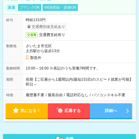
派遣
ブランクOK
WEB登録・面接OK
時給1310円
給与
交通費別途支給あり
交通費支給有り
交通費
さいたま市北区
勤務地
土呂駅から徒歩13分
製造外
10:00～18:00 ※表記のうち実働7時間です。
勤務時間
長期【ご応募から1週間以内(最短2日目)のスピード就業が可能】
期間
即日～
履歴書不要
/
服装自由
/
電話対応なし
/
パソコンスキル不要
特徴
気になる！
応募する
詳細へ
未読