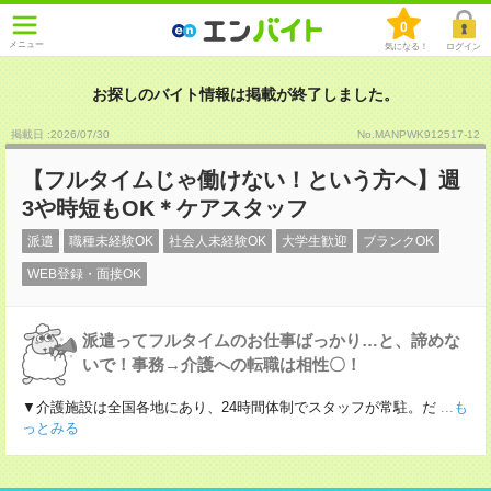
0
メニュー
気になる！
ログイン
お探しのバイト情報は掲載が終了しました。
掲載日 :2026
/
07
/
30
No.MANPWK912517-12
【フルタイムじゃ働けない！という方へ】週
3や時短もOK＊ケアスタッフ
派遣
職種未経験OK
社会人未経験OK
大学生歓迎
ブランクOK
WEB登録・面接OK
派遣ってフルタイムのお仕事ばっかり…と、諦めな
いで！事務→介護への転職は相性〇！
▼介護施設は全国各地にあり、24時間体制でスタッフが常駐。だ
...も
っとみる