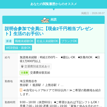
あなたの閲覧履歴からのオススメ
掲載日：2026.08.07
未読
説明会参加で全員に【現金2千円相当プレゼン
ト】生活のお手伝い
派遣
職種未経験OK
社会人未経験OK
ブランクOK
WEB登録・面接OK
無資格未経験：時給1350円～ ■週払いOK ■扶養内OK ■日
給与
収1万800円以上
交通費別途支給あり
交通費全額支給
交通費
埼玉県熊谷市
勤務地
熊谷駅
/
籠原駅
/
上熊谷駅
/
…
≪自宅からドアtoドアで30分以内！≫ご希望の勤務地を紹介
します。
9:00～18:00（休憩60分） ■ご希望があれば下記シフトもOK！
勤務時間
早番 7:00～16:00 遅番 10:00～19:00 「家族と休みを合わせた