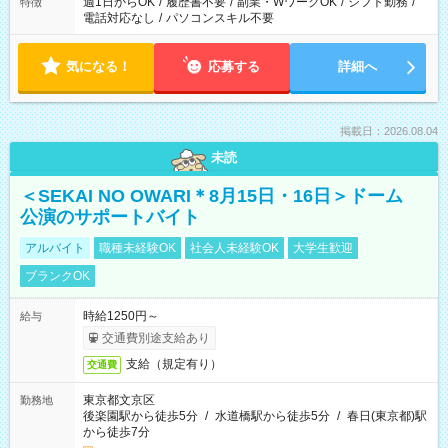
週1日からOK
/
履歴書不要
/
副業・WワークOK
/
シフト勤務
/
特徴
電話対応なし
/
パソコンスキル不要
気になる！
応募する
詳細へ
掲載日：2026.08.04
未読
＜SEKAI NO OWARI＊8月15日・16日＞ドーム
公演のサポートバイト
アルバイト
職種未経験OK
社会人未経験OK
大学生歓迎
ブランクOK
時給1250円～
給与
交通費別途支給あり
支給（規定有り）
交通費
東京都文京区
勤務地
後楽園駅から徒歩5分
/
水道橋駅から徒歩5分
/
春日(東京都)駅
から徒歩7分