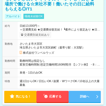
場所で働ける☆来社不要！働いたその日に給料
もらえる◎/T1
アルバイト
職種未経験OK
日給13,000円～
給与
＋交通費支給 ★交通費全額支給！ ┗案件により規定あり ★日払
いOK！（規定あり） ┗働いたその日に現金GET♪ お仕事後はコ
交通費別途支給あり
ンビニATMから 日払い分を引き落とせます！ 【試用期間】試
用期間なし
さいたま市大宮区
勤務地
埼玉県さいたま市大宮区錦町（最寄り駅：大宮駅）
株式会社ワンベルウッズ
勤務時間は指定なし
勤務時間
変形労働時間制 想定労働時間160時間/月 【シフト例】 ・8：00
～21：00
単発・1日のみOK
期間
週1日からOK / 日払いOK / 副業・WワークOK / 10名以上の大量
特徴
募集
気になる！
応募する
詳細へ