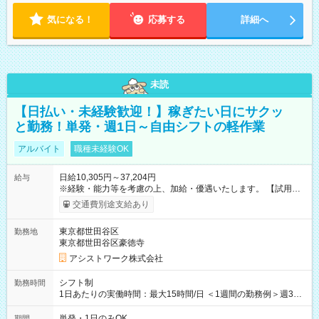
気になる！
応募する
詳細へ
未読
【日払い・未経験歓迎！】稼ぎたい日にサクッ
と勤務！単発・週1日～自由シフトの軽作業
アルバイト
職種未経験OK
日給10,305円～37,204円
給与
※経験・能力等を考慮の上、加給・優遇いたします。 【試用期
間】試用期間なし
交通費別途支給あり
東京都世田谷区
勤務地
東京都世田谷区豪徳寺
アシストワーク株式会社
シフト制
勤務時間
1日あたりの実働時間：最大15時間/日 ＜1週間の勤務例＞週3回
勤務 勤務：月・水・金 休み：火・木・土・日 好きな時にお仕事
可能です！ ※1日あたりの最大実働時間は日勤、夜勤共に勤務し
単発・1日のみOK
期間