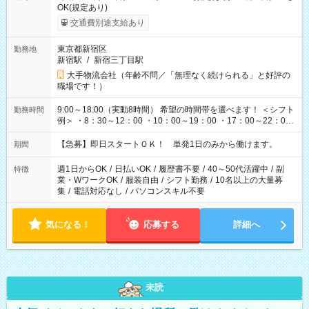
OK(規定あり)
交通費別途支給あり
東京都新宿区
勤務地
新宿駅
/
新宿三丁目駅
大手物流会社（年齢不問／「無理なく続けられる」と好評の
職場です！）
9:00～18:00（実動8時間） 希望の時間帯を選べます！ ＜シフト
勤務時間
例＞ ・8：30～12：00 ・10：00～19：00 ・17：00～22：00
・13：00～22：00 ・22：00～翌6：00 など
【急募】即日スタートＯＫ！ 単発1日のみから働けます。
期間
週1日からOK
/
日払いOK
/
履歴書不要
/
40～50代活躍中
/
副
特徴
業・WワークOK
/
服装自由
/
シフト勤務
/
10名以上の大量募
集
/
電話対応なし
/
パソコンスキル不要
気になる！
応募する
詳細へ
未読