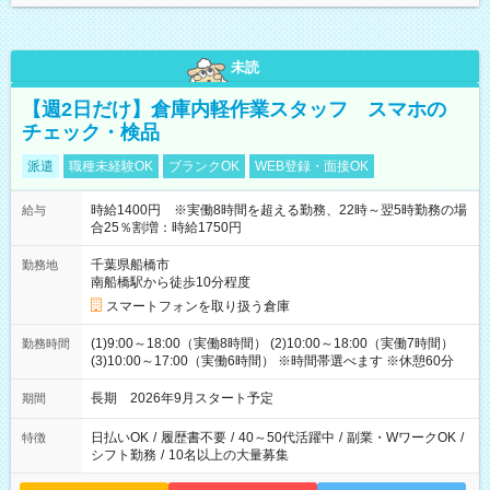
未読
【週2日だけ】倉庫内軽作業スタッフ スマホの
チェック・検品
派遣
職種未経験OK
ブランクOK
WEB登録・面接OK
時給1400円 ※実働8時間を超える勤務、22時～翌5時勤務の場
給与
合25％割増：時給1750円
千葉県船橋市
勤務地
南船橋駅から徒歩10分程度
スマートフォンを取り扱う倉庫
(1)9:00～18:00（実働8時間） (2)10:00～18:00（実働7時間）
勤務時間
(3)10:00～17:00（実働6時間） ※時間帯選べます ※休憩60分
長期 2026年9月スタート予定
期間
日払いOK
/
履歴書不要
/
40～50代活躍中
/
副業・WワークOK
/
特徴
シフト勤務
/
10名以上の大量募集