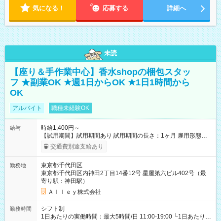
気になる！
応募する
詳細へ
未読
【座り＆手作業中心】香水shopの梱包スタッ
フ ★副業OK ★週1日からOK ★1日1時間から
OK
アルバイト
職種未経験OK
時給1,400円～
給与
【試用期間】試用期間あり 試用期間の長さ：1ヶ月 雇用形態、
給与は本採用時と同じです。
交通費別途支給あり
東京都千代田区
勤務地
東京都千代田区内神田2丁目14番12号 星屋第六ビル402号（最
寄り駅：神田駅）
Ａｌｌｅｙ株式会社
シフト制
勤務時間
1日あたりの実働時間：最大5時間/日 11:00-19:00 └1日あたりの