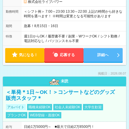
株式会社ライブパワー
＜シフト例＞ 7:00～23:00 13:30～22:00 上記の時間から好きな
勤務時間
時間を選べます！ ※時間は変更となる可能性があります
急募！8月15日・16日
期間
週1日からOK
/
履歴書不要
/
副業・WワークOK
/
シフト勤務
/
特徴
電話対応なし
/
パソコンスキル不要
気になる！
応募する
詳細へ
掲載日：2026.08.07
未読
＜単発＊1日～OK！＞コンサートなどのグッズ
販売スタッフ＊
アルバイト
職種未経験OK
社会人未経験OK
大学生歓迎
ブランクOK
WEB登録・面接OK
日給1万5000円～ ■最大で日給2万8500円！
給与