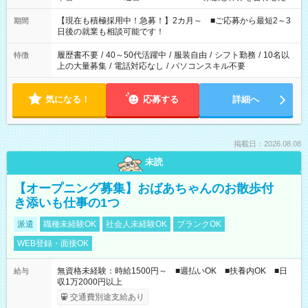
い」 「余裕を持って夕飯の準備がしたい」 「できれば残業はし
たくない」 など、ご希望を教えてくださいね。 ※Wワーク希望
【現在も積極採用中！急募！】2カ月～ ■ご応募から最短2～3
期間
の方へ 今ご覧のお仕事で希望する勤務時間と、もう1つのお仕事
日後の就業も相談可能です！
の勤務時間。 合計で週40時間を超える場合は応募できません。
履歴書不要
/
40～50代活躍中
/
服装自由
/
シフト勤務
/
10名以
特徴
上の大量募集
/
電話対応なし
/
パソコンスキル不要
気になる！
応募する
詳細へ
掲載日：2026.08.08
未読
【オープニング募集】おばあちゃんのお散歩付
き添いも仕事の1つ
派遣
職種未経験OK
社会人未経験OK
ブランクOK
WEB登録・面接OK
無資格未経験：時給1500円～ ■週払いOK ■扶養内OK ■日
給与
収1万2000円以上
交通費別途支給あり