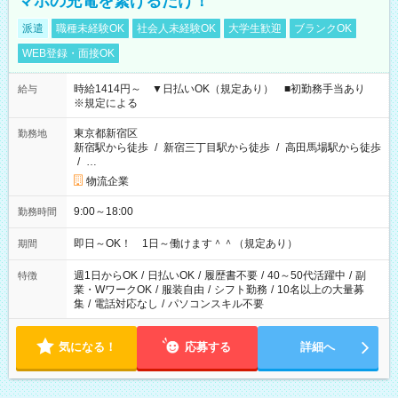
マホの充電を繋げるだけ！
派遣
職種未経験OK
社会人未経験OK
大学生歓迎
ブランクOK
WEB登録・面接OK
時給1414円～ ▼日払いOK（規定あり） ■初勤務手当あり
給与
※規定による
東京都新宿区
勤務地
新宿駅から徒歩
/
新宿三丁目駅から徒歩
/
高田馬場駅から徒歩
/
…
物流企業
9:00～18:00
勤務時間
即日～OK！ 1日～働けます＾＾（規定あり）
期間
週1日からOK
/
日払いOK
/
履歴書不要
/
40～50代活躍中
/
副
特徴
業・WワークOK
/
服装自由
/
シフト勤務
/
10名以上の大量募
集
/
電話対応なし
/
パソコンスキル不要
気になる！
応募する
詳細へ