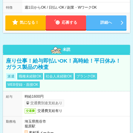
実働時間：1-5時間 └上記の時間帯内であれば、いつでも勤務可
能！ └平日・土曜日の中で、お好きな曜日でご勤務いただけま
週1日からOK / 日払いOK / 副業・WワークOK
特徴
す！ 【シフト例】 ・11:00～14:00 ・16:30～19:00 ・13:00～
18:00 などのように、自由な働き方が可能なお仕事です！
気になる！
応募する
詳細へ
未読
座り仕事！給与即払いOK！高時給！平日休み！
ガラス製品の検査
派遣
職種未経験OK
社会人未経験OK
ブランクOK
WEB登録・面接OK
時給1600円
給与
交通費別途支給あり
交通費支給有り
交通費
埼玉県熊谷市
勤務地
籠原駅
素材系メーカー