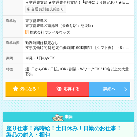
＋交通費支給 ★交通費全額支給！ ┗案件により規定あり ★日払
いOK！（規定あり） ┗働いたその日に現金GET♪ お仕事後はコ
交通費別途支給あり
ンビニATMから 日払い分を引き落とせます！ 【試用期間】試
用期間なし
東京都豊島区
勤務地
東京都豊島区南池袋（最寄り駅：池袋駅）
株式会社ワンベルウッズ
勤務時間は指定なし
勤務時間
変形労働時間制 想定労働時間160時間/月 【シフト例】 ・8：00
～21：00
単発・1日のみOK
期間
週1日からOK / 日払いOK / 副業・WワークOK / 10名以上の大量
特徴
募集
気になる！
応募する
詳細へ
未読
座り仕事！高時給！土日休み！日勤のお仕事！
製品の封入・梱包