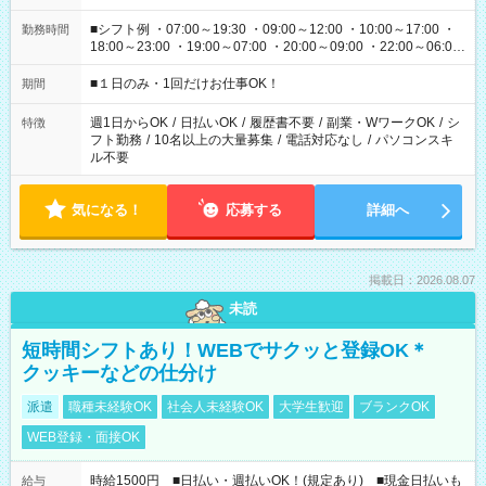
■シフト例 ・07:00～19:30 ・09:00～12:00 ・10:00～17:00 ・
勤務時間
18:00～23:00 ・19:00～07:00 ・20:00～09:00 ・22:00～06:00
etc ★最短で3時間で5,120円のお仕事から 15時間で2万円近く稼
げるお仕事も！ ご希望のお時間に合わせてご紹介！ ※シフトは
■１日のみ・1回だけお仕事OK！
期間
現場によって異なります。 ※勿論、休憩時間はあるのでご安心
ください！
週1日からOK
/
日払いOK
/
履歴書不要
/
副業・WワークOK
/
シ
特徴
フト勤務
/
10名以上の大量募集
/
電話対応なし
/
パソコンスキ
ル不要
気になる！
応募する
詳細へ
掲載日：2026.08.07
未読
短時間シフトあり！WEBでサクッと登録OK＊
クッキーなどの仕分け
派遣
職種未経験OK
社会人未経験OK
大学生歓迎
ブランクOK
WEB登録・面接OK
時給1500円 ■日払い・週払いOK！(規定あり) ■現金日払いも
給与