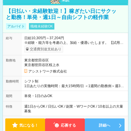
【日払い・未経験歓迎！】稼ぎたい日にサクッ
と勤務！単発・週1日～自由シフトの軽作業
アルバイト
職種未経験OK
日給10,305円～37,204円
給与
※経験・能力等を考慮の上、加給・優遇いたします。 【試用期
間】試用期間なし
交通費別途支給あり
東京都世田谷区
勤務地
東京都世田谷区桜上水
アシストワーク株式会社
シフト制
勤務時間
1日あたりの実働時間：最大15時間/日 ＜1週間の勤務例＞週3回
勤務 勤務：月・水・金 休み：火・木・土・日 好きな時にお仕事
可能です！ ※1日あたりの最大実働時間は日勤、夜勤共に勤務し
単発・1日のみOK
期間
た時間になります。
週1日からOK / 日払いOK / 副業・WワークOK / 10名以上の大量
特徴
募集
気になる！
応募する
詳細へ