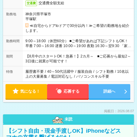
交通費全額支給
交通費
神奈川県平塚市
勤務地
平塚駅
≪自宅からドアtoドアで30分以内！≫ご希望の勤務地を紹介
します。
9:00～18:00（休憩60分） ■ご希望があれば下記シフトもOK！
勤務時間
早番 7:00～16:00 遅番 10:00～19:00 夜勤 16:30～翌9:30 「家族
と休みを合わせたい」 「余裕を持って夕飯の準備がしたい」
「できれば残業はしたくない」 など、ご希望を教えてください
【8月中のスタートOK！急募！】2カ月～ ■ご応募から最短2～
期間
ね。 ※Wワーク希望の方へ 今ご覧のお仕事で希望する勤務時間
3日後に就業が可能です！
と、もう1つのお仕事の勤務時間。 合計で週40時間を超える場
合は応募できません。
履歴書不要
/
40～50代活躍中
/
服装自由
/
シフト勤務
/
10名以
特徴
上の大量募集
/
電話対応なし
/
パソコンスキル不要
気になる！
応募する
詳細へ
掲載日：2026.08.07
未読
【シフト自由・現金手渡しOK】iPhoneなどス