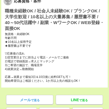
応募資格・条件
職種未経験OK / 社会人未経験OK / ブランクOK /
大学生歓迎 / 10名以上の大量募集 / 履歴書不要 /
40～50代活躍中 / 副業・WワークOK / WEB登録・
面接OK
無資格・未経験OK
年齢不問
★10名以上採用予定
★履歴書は不要です
▽応募後の流れ
1)翌営業日までに担当より電話・メールでご連絡
2)電話で登録面談→求人とマッチング
3)ご希望の施設で、職場見学
4)就業決定→勤務開始
応募→就業まで最短3日＆10日後に給料GETも可！
開始希望日はご相談ください。1か月以上先の相談もOK！
メール
LINE
で送る
で送る