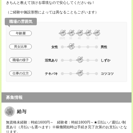
きちんと教えて頂ける環境なので安心してくださいね！
（ご経験や施設形態によっては異なることもございます）
職場の雰囲気
年齢層
20代
30
40
50
60
男女比率
女性
男性
職場の様子
活気あり
しずか
仕事の仕方
テキパキ
コツコツ
募集情報
給与
無資格未経験：時給1600円～ 経験者：時給1800円～★日払い／週払い制
度あり（月払いも選べます）※稼働開始時は手続き完了次第のお支払いとな
ります。