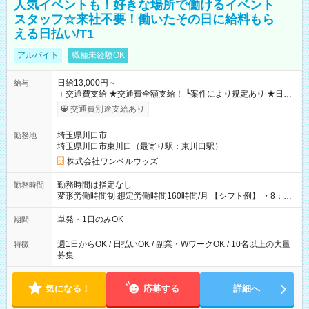
人気イベントも！好きな場所で働けるイベント
スタッフ☆来社不要！働いたその日に給料もら
える日払い/T1
アルバイト
職種未経験OK
日給13,000円～
給与
＋交通費支給 ★交通費全額支給！ ┗案件により規定あり ★日払
いOK！（規定あり） ┗働いたその日に現金GET♪ お仕事後はコ
交通費別途支給あり
ンビニATMから 日払い分を引き落とせます！ 【試用期間】試
用期間なし
埼玉県川口市
勤務地
埼玉県川口市東川口（最寄り駅：東川口駅）
株式会社ワンベルウッズ
勤務時間は指定なし
勤務時間
変形労働時間制 想定労働時間160時間/月 【シフト例】 ・8：00
～21：00
単発・1日のみOK
期間
週1日からOK / 日払いOK / 副業・WワークOK / 10名以上の大量
特徴
募集
気になる！
応募する
詳細へ