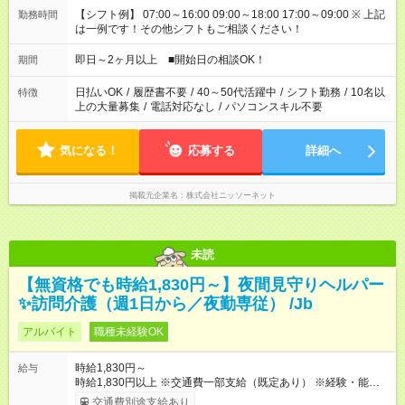
【シフト例】 07:00～16:00 09:00～18:00 17:00～09:00 ※ 上記
勤務時間
は一例です！その他シフトもご相談ください！
即日～2ヶ月以上 ■開始日の相談OK！
期間
日払いOK
/
履歴書不要
/
40～50代活躍中
/
シフト勤務
/
10名以
特徴
上の大量募集
/
電話対応なし
/
パソコンスキル不要
気になる！
応募する
詳細へ
掲載元企業名
株式会社ニッソーネット
未読
【無資格でも時給1,830円～】夜間見守りヘルパー
✨訪問介護（週1日から／夜勤専従） /Jb
アルバイト
職種未経験OK
時給1,830円～
給与
時給1,830円以上 ※交通費一部支給（既定あり） ※経験・能力を
考慮して決定します 【収入例】 週1回勤務の場合：1,830円×8時
交通費別途支給あり