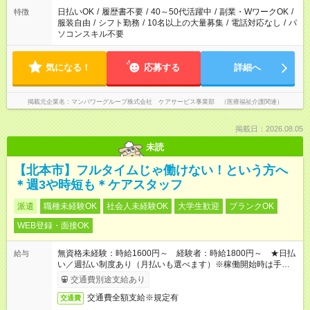
日払いOK
/
履歴書不要
/
40～50代活躍中
/
副業・WワークOK
/
特徴
服装自由
/
シフト勤務
/
10名以上の大量募集
/
電話対応なし
/
パ
ソコンスキル不要
気になる！
応募する
詳細へ
掲載元企業名
マンパワーグループ株式会社 ケアサービス事業部 （医療福祉介護関連）
掲載日：2026.08.05
未読
【北本市】フルタイムじゃ働けない！という方へ
＊週3や時短も＊ケアスタッフ
派遣
職種未経験OK
社会人未経験OK
大学生歓迎
ブランクOK
WEB登録・面接OK
無資格未経験：時給1600円～ 経験者：時給1800円～ ★日払
給与
い／週払い制度あり（月払いも選べます）※稼働開始時は手続き
完了次第のお支払いとなります。
交通費別途支給あり
交通費全額支給※規定有
交通費