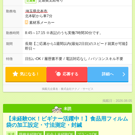
交通費支給有り
交通費
埼玉県北本市
勤務地
北本駅から車7分
素材系メーカー
8:45～17:15 ※表記のうち実働7時間30分です。
勤務時間
長期【ご応募から1週間以内(最短2日目)のスピード就業が可能】
期間
即日～
日払いOK
/
履歴書不要
/
電話対応なし
/
パソコンスキル不要
特徴
気になる！
応募する
詳細へ
掲載元企業名
株式会社テクノ・サービス
掲載日：2026.08.05
未読
【未経験OK！ビギナー活躍中！】食品用フィルム
袋の加工設定・寸法測定・封緘
派遣
職種未経験OK
社会人未経験OK
ブランクOK