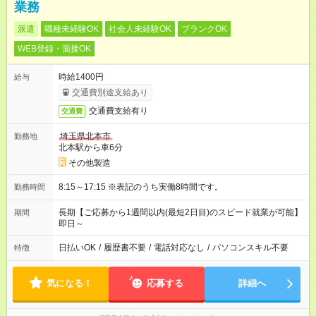
業務
派遣
職種未経験OK
社会人未経験OK
ブランクOK
WEB登録・面接OK
時給1400円
給与
交通費別途支給あり
交通費支給有り
交通費
埼玉県北本市
勤務地
北本駅から車6分
その他製造
8:15～17:15 ※表記のうち実働8時間です。
勤務時間
長期【ご応募から1週間以内(最短2日目)のスピード就業が可能】
期間
即日～
日払いOK
/
履歴書不要
/
電話対応なし
/
パソコンスキル不要
特徴
気になる！
応募する
詳細へ