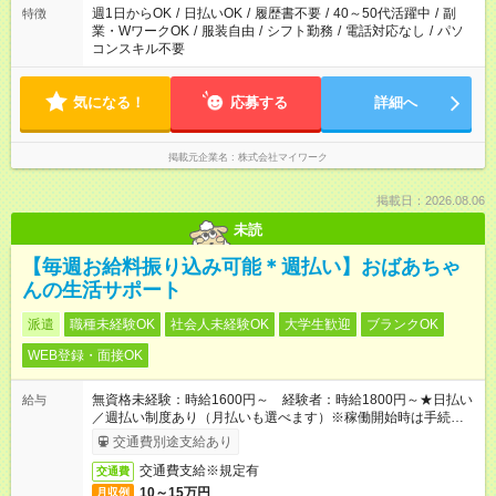
週1日からOK
/
日払いOK
/
履歴書不要
/
40～50代活躍中
/
副
特徴
業・WワークOK
/
服装自由
/
シフト勤務
/
電話対応なし
/
パソ
コンスキル不要
気になる！
応募する
詳細へ
掲載元企業名
株式会社マイワーク
掲載日：2026.08.06
未読
【毎週お給料振り込み可能＊週払い】おばあちゃ
んの生活サポート
派遣
職種未経験OK
社会人未経験OK
大学生歓迎
ブランクOK
WEB登録・面接OK
無資格未経験：時給1600円～ 経験者：時給1800円～★日払い
給与
／週払い制度あり（月払いも選べます）※稼働開始時は手続き完
了次第のお支払いとなります。
交通費別途支給あり
交通費支給※規定有
交通費
10～15万円
月収例