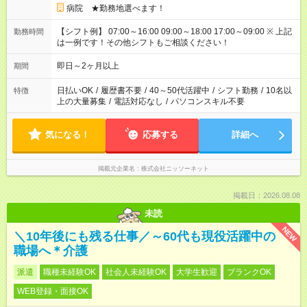
病院 ★勤務地選べます！
【シフト例】 07:00～16:00 09:00～18:00 17:00～09:00 ※ 上記
勤務時間
は一例です！その他シフトもご相談ください！
即日～2ヶ月以上
期間
日払いOK
/
履歴書不要
/
40～50代活躍中
/
シフト勤務
/
10名以
特徴
上の大量募集
/
電話対応なし
/
パソコンスキル不要
気になる！
応募する
詳細へ
掲載元企業名
株式会社ニッソーネット
掲載日：2026.08.08
未読
NEW
＼10年後にも残る仕事／～60代も現役活躍中の
職場へ＊介護
派遣
職種未経験OK
社会人未経験OK
大学生歓迎
ブランクOK
WEB登録・面接OK