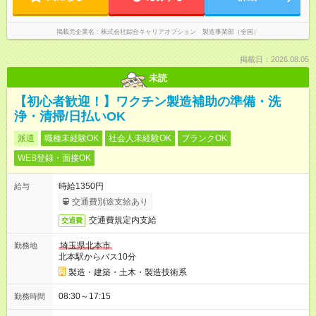
掲載元企業名
株式会社綜合キャリアオプション 製造事業部（全国）
掲載日：2026.08.05
未読
【初心者歓迎！】ワクチン製造補助の準備・洗
浄・清掃/日払いOK
派遣
職種未経験OK
社会人未経験OK
ブランクOK
WEB登録・面接OK
時給1350円
給与
交通費別途支給あり
交通費規定内支給
交通費
埼玉県北本市
勤務地
北本駅からバス10分
製造・建築・土木・製造技術系
08:30～17:15
勤務時間