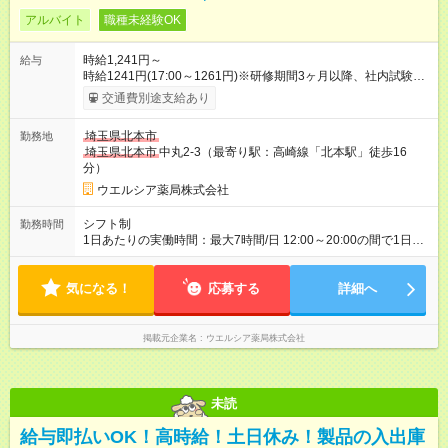
アルバイト
職種未経験OK
時給1,241円～
給与
時給1241円(17:00～1261円)※研修期間3ヶ月以降、社内試験に
よる更新判定あり 社内試験合格後、時給＋50～100円の昇給あ
交通費別途支給あり
り （大学生は＋20円） 試用期間あり：入社日から3ヶ月間／本
採用と待遇は変わりません。 【試用期間】試用期間あり 試用期
埼玉県北本市
勤務地
間の長さ：3ヶ月 雇用形態、給与は本採用時と同じです。
埼玉県北本市
中丸2-3（最寄り駅：高崎線「北本駅」徒歩16
分）
ウエルシア薬局株式会社
シフト制
勤務時間
1日あたりの実働時間：最大7時間/日 12:00～20:00の間で1日4
時間～応相談 ☆週3日～応相談 ※勤務曜日応相談 ☆未経験・無
資格可
気になる！
応募する
詳細へ
掲載元企業名
ウエルシア薬局株式会社
未読
給与即払いOK！高時給！土日休み！製品の入出庫