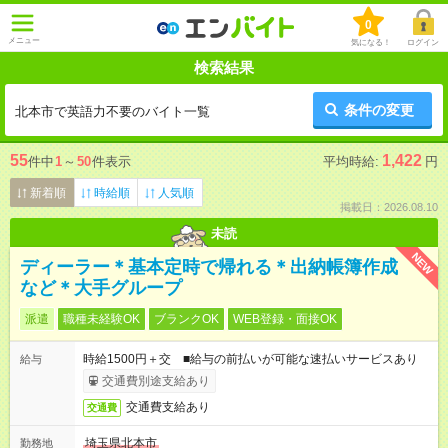
0
メニュー
気になる！
ログイン
検索結果
条件の変更
北本市で英語力不要のバイト一覧
55
1,422
件中
1
～
50
件表示
平均時給:
円
新着順
時給順
人気順
掲載日：2026.08.10
未読
NEW
ディーラー＊基本定時で帰れる＊出納帳簿作成
など＊大手グループ
派遣
職種未経験OK
ブランクOK
WEB登録・面接OK
時給1500円＋交 ■給与の前払いが可能な速払いサービスあり
給与
交通費別途支給あり
交通費支給あり
交通費
埼玉県北本市
勤務地