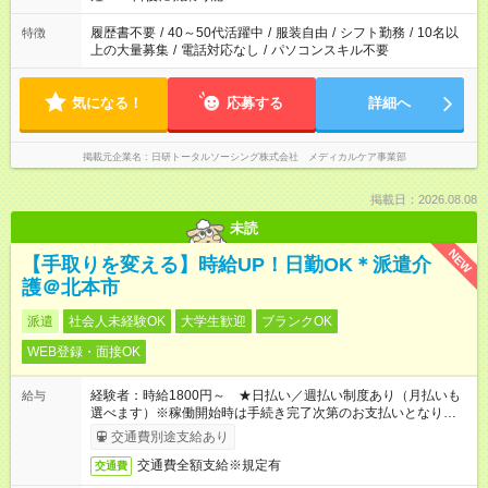
と、もう1つのお仕事の勤務時間。 合計で週40時間を超える場
合は応募できません。
履歴書不要
/
40～50代活躍中
/
服装自由
/
シフト勤務
/
10名以
特徴
上の大量募集
/
電話対応なし
/
パソコンスキル不要
気になる！
応募する
詳細へ
掲載元企業名
日研トータルソーシング株式会社 メディカルケア事業部
掲載日：2026.08.08
未読
NEW
【手取りを変える】時給UP！日勤OK＊派遣介
護＠北本市
派遣
社会人未経験OK
大学生歓迎
ブランクOK
WEB登録・面接OK
経験者：時給1800円～ ★日払い／週払い制度あり（月払いも
給与
選べます）※稼働開始時は手続き完了次第のお支払いとなりま
す。
交通費別途支給あり
交通費全額支給※規定有
交通費