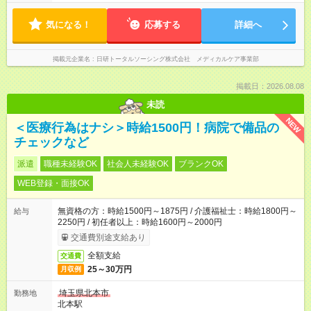
気になる！
応募する
詳細へ
掲載元企業名
日研トータルソーシング株式会社 メディカルケア事業部
掲載日：2026.08.08
未読
NEW
＜医療行為はナシ＞時給1500円！病院で備品の
チェックなど
派遣
職種未経験OK
社会人未経験OK
ブランクOK
WEB登録・面接OK
無資格の方：時給1500円～1875円 / 介護福祉士：時給1800円～
給与
2250円 / 初任者以上：時給1600円～2000円
交通費別途支給あり
全額支給
交通費
25～30万円
月収例
埼玉県北本市
勤務地
北本駅