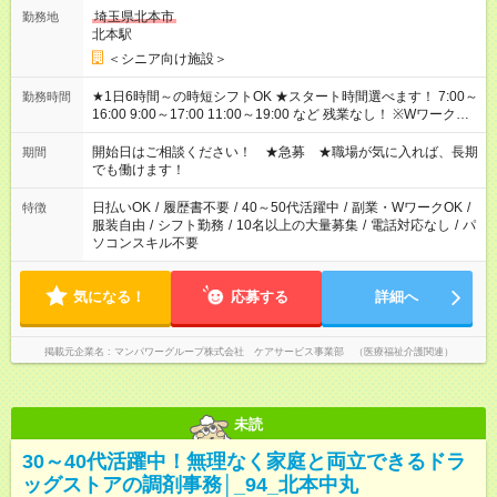
埼玉県北本市
勤務地
北本駅
＜シニア向け施設＞
★1日6時間～の時短シフトOK ★スタート時間選べます！ 7:00～
勤務時間
16:00 9:00～17:00 11:00～19:00 など 残業なし！ ※Wワークの
場合、他のお仕事と合わせ週40時間超の就業はご案内できませ
ん ※法令に基づき、週20時間以上勤務は社会保険への加入対象
開始日はご相談ください！ ★急募 ★職場が気に入れば、長期
期間
となります ※労働者派遣法（日雇い派遣の原則禁止）により、
でも働けます！
短時間・短期間の就業はご案内が難しい場合があります
日払いOK
/
履歴書不要
/
40～50代活躍中
/
副業・WワークOK
/
特徴
服装自由
/
シフト勤務
/
10名以上の大量募集
/
電話対応なし
/
パ
ソコンスキル不要
気になる！
応募する
詳細へ
掲載元企業名
マンパワーグループ株式会社 ケアサービス事業部 （医療福祉介護関連）
未読
30～40代活躍中！無理なく家庭と両立できるドラ
ッグストアの調剤事務│_94_北本中丸