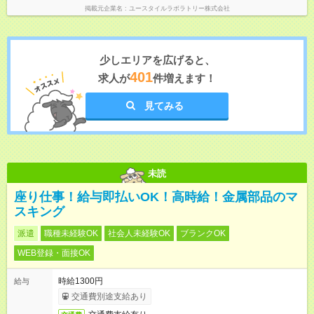
掲載元企業名
ユースタイルラボラトリー株式会社
少しエリアを広げると、
401
求人が
件増えます！
見てみる
未読
座り仕事！給与即払いOK！高時給！金属部品のマ
スキング
派遣
職種未経験OK
社会人未経験OK
ブランクOK
WEB登録・面接OK
時給1300円
給与
交通費別途支給あり