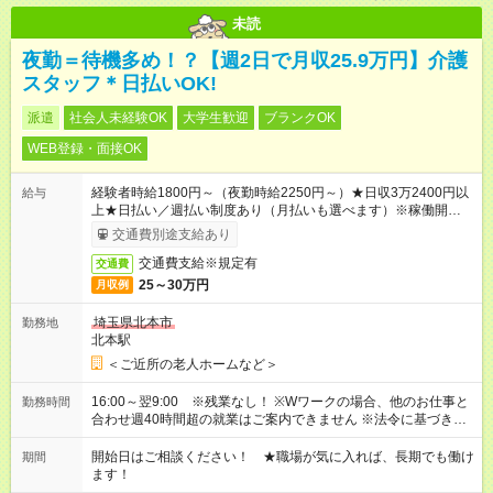
未読
夜勤＝待機多め！？【週2日で月収25.9万円】介護
スタッフ＊日払いOK!
派遣
社会人未経験OK
大学生歓迎
ブランクOK
WEB登録・面接OK
経験者時給1800円～（夜勤時給2250円～）★日収3万2400円以
給与
上★日払い／週払い制度あり（月払いも選べます）※稼働開始時
は手続き完了次第のお支払いとなります。
交通費別途支給あり
交通費支給※規定有
交通費
25～30万円
月収例
埼玉県北本市
勤務地
北本駅
＜ご近所の老人ホームなど＞
16:00～翌9:00 ※残業なし！ ※Wワークの場合、他のお仕事と
勤務時間
合わせ週40時間超の就業はご案内できません ※法令に基づき、
週20時間以上勤務は社会保険への加入対象となります ※労働者
派遣法（日雇い派遣の原則禁止）により、短時間・短期間の就
開始日はご相談ください！ ★職場が気に入れば、長期でも働け
期間
業はご案内が難しい場合があります
ます！