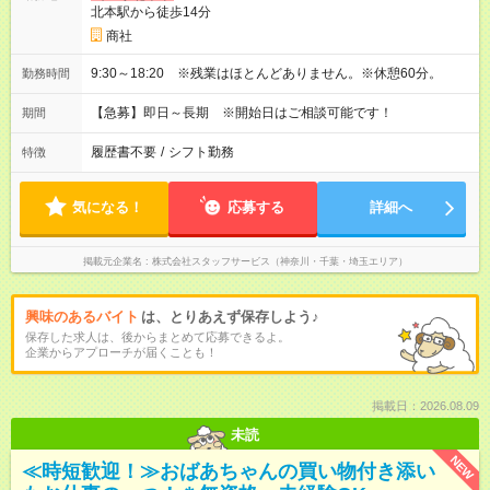
北本駅から徒歩14分
商社
9:30～18:20 ※残業はほとんどありません。※休憩60分。
勤務時間
【急募】即日～長期 ※開始日はご相談可能です！
期間
履歴書不要
/
シフト勤務
特徴
気になる！
応募する
詳細へ
掲載元企業名
株式会社スタッフサービス（神奈川・千葉・埼玉エリア）
興味のあるバイト
は、とりあえず保存しよう♪
保存した求人は、後からまとめて応募できるよ。
企業からアプローチが届くことも！
掲載日：2026.08.09
未読
NEW
≪時短歓迎！≫おばあちゃんの買い物付き添い