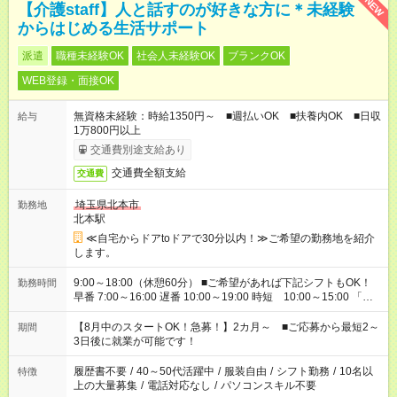
NEW
【介護staff】人と話すのが好きな方に＊未経験
からはじめる生活サポート
派遣
職種未経験OK
社会人未経験OK
ブランクOK
WEB登録・面接OK
無資格未経験：時給1350円～ ■週払いOK ■扶養内OK ■日収
給与
1万800円以上
交通費別途支給あり
交通費全額支給
交通費
埼玉県北本市
勤務地
北本駅
≪自宅からドアtoドアで30分以内！≫ご希望の勤務地を紹介
します。
9:00～18:00（休憩60分） ■ご希望があれば下記シフトもOK！
勤務時間
早番 7:00～16:00 遅番 10:00～19:00 時短 10:00～15:00 「家
族と休みを合わせたい」 「余裕を持って夕飯の準備がしたい」
「できれば残業はしたくない」 など、ご希望を教えてください
【8月中のスタートOK！急募！】2カ月～ ■ご応募から最短2～
期間
ね。 ※Wワーク希望の方へ 今ご覧のお仕事で希望する勤務時間
3日後に就業が可能です！
と、もう1つのお仕事の勤務時間。 合計で週40時間を超える場
合は応募できません。
履歴書不要
/
40～50代活躍中
/
服装自由
/
シフト勤務
/
10名以
特徴
上の大量募集
/
電話対応なし
/
パソコンスキル不要