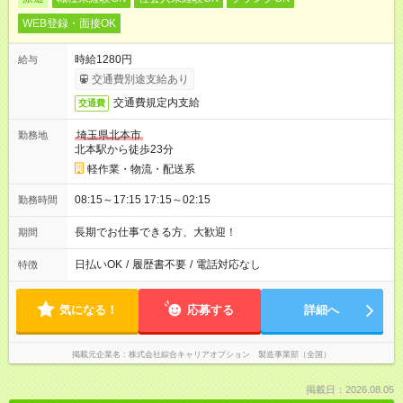
WEB登録・面接OK
時給1280円
給与
交通費別途支給あり
交通費規定内支給
交通費
埼玉県北本市
勤務地
北本駅から徒歩23分
軽作業・物流・配送系
08:15～17:15 17:15～02:15
勤務時間
長期でお仕事できる方、大歓迎！
期間
日払いOK
/
履歴書不要
/
電話対応なし
特徴
気になる！
応募する
詳細へ
掲載元企業名
株式会社綜合キャリアオプション 製造事業部（全国）
掲載日：2026.08.05