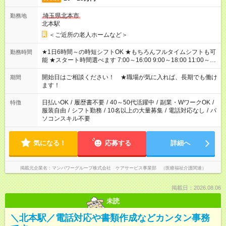
埼玉県北本市
勤務地
北本駅
＜ご近所の老人ホームなど＞
★1日6時間～の時短シフトOK ★もちろんフルタイムシフトも可
勤務時間
能 ★スタート時間選べます 7:00～16:00 9:00～18:00 11:00～
20:00 など 残業なし！ ※Wワークの場合、他のお仕事と合わせ
週40時間超の就業はご案内できません ※法令に基づき、週20時
開始日はご相談ください！ ★職場が気に入れば、長期でも働け
期間
間以上勤務は社会保険への加入対象となります ※労働者派遣法
ます！
（日雇い派遣の原則禁止）により、短時間・短期間の就業はご
案内が難しい場合があります
日払いOK
/
履歴書不要
/
40～50代活躍中
/
副業・WワークOK
/
特徴
服装自由
/
シフト勤務
/
10名以上の大量募集
/
電話対応なし
/
パ
ソコンスキル不要
気になる！
応募する
詳細へ
掲載元企業名
マンパワーグループ株式会社 ケアサービス事業部 （医療福祉介護関連）
掲載日：2026.08.06
未読
＼北本駅／電話対応や書類作成などカンタン事務