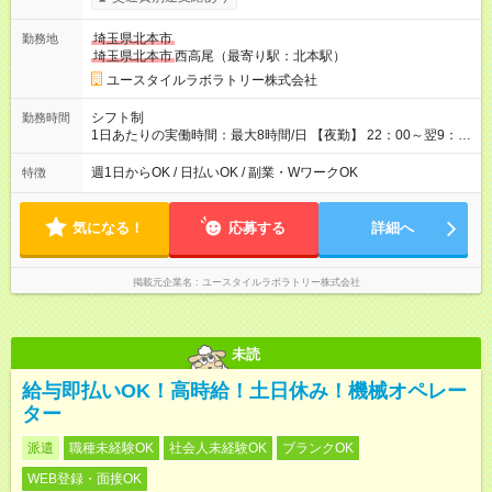
間×4回=5万8,560円 週3回勤務の場合：1,830円×8時間×12回
=17万5,680円 【試用期間】試用期間あり 試用期間の長さ：2ヶ
埼玉県北本市
勤務地
月 ※ 雇用形態と給与に、本採用時と異なる部分があります。 雇
埼玉県北本市
西高尾（最寄り駅：北本駅）
用形態：本採用時と同じです。 給与：時給 1,580円以上
ユースタイルラボラトリー株式会社
シフト制
勤務時間
1日あたりの実働時間：最大8時間/日 【夜勤】 22：00～翌9：
00 ※週1日～OK ／ 夜勤専従 ＊＊ 勤務時間例 ＊＊ ■22時か
ら翌7時 ■23時から翌8時 ■24時から翌9時 など ※上記の時間
週1日からOK / 日払いOK / 副業・WワークOK
特徴
内で8時間勤務（休憩1時間）ご利用者様により、時間は異なり
ます。 ※曜日固定（毎週同じ曜日での勤務となります）
気になる！
応募する
詳細へ
掲載元企業名
ユースタイルラボラトリー株式会社
未読
給与即払いOK！高時給！土日休み！機械オペレー
ター
派遣
職種未経験OK
社会人未経験OK
ブランクOK
WEB登録・面接OK