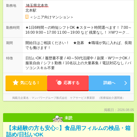
埼玉県北本市
勤務地
北本駅
＜シニア向けマンション＞
★1日6時間～の時短シフトOK ★スタート時間選べます！ 7:00～
勤務時間
16:00 9:00～17:00 11:00～19:00 など 残業なし！ ※Wワークの
場合、他のお仕事と合わせ週40時間超の就業はご案内できませ
ん ※法令に基づき、週20時間以上勤務は社会保険への加入対象
開始日はご相談ください！ ★急募 ★職場が気に入れば、長期
期間
となります ※労働者派遣法（日雇い派遣の原則禁止）により、
でも働けます！
短時間・短期間の就業はご案内が難しい場合があります
日払いOK
/
履歴書不要
/
40～50代活躍中
/
副業・WワークOK
/
特徴
服装自由
/
シフト勤務
/
10名以上の大量募集
/
電話対応なし
/
パ
ソコンスキル不要
気になる！
応募する
詳細へ
掲載元企業名
マンパワーグループ株式会社 ケアサービス事業部 （医療福祉介護関連）
掲載日：2026.08.05
未読
【未経験の方も安心○】食品用フィルムの検品・箱
詰め/日払いOK