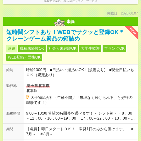
掲載元企業名
株式会社テクノ・サービス
掲載日：2026.08.07
未読
NEW
短時間シフトあり！WEBでサクッと登録OK＊
クレーンゲーム景品の箱詰め
派遣
職種未経験OK
社会人未経験OK
大学生歓迎
ブランクOK
WEB登録・面接OK
時給1300円 ■日払い・週払いOK！(規定あり) ■現金日払いも
給与
ＯＫ（規定あり）
埼玉県北本市
勤務地
北本駅
大手物流会社（年齢不問／「無理なく続けられる」と好評の
職場です！）
9:00～18:00 希望の時間帯を選べます！ ＜シフト例＞ ・8：30
勤務時間
～12：00 ・10：00～19：00 ・17：00～22：00 ・13：00～
22：00 ・22：00～翌6：00 など
【急募】即日スタートＯＫ！ 単発1日のみから働けます。 ＃
期間
7月～ ＃8月～