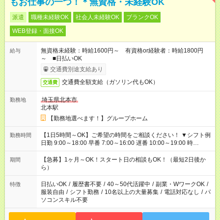
もお仕事の一つ！＊無資格・未経験OK
派遣
職種未経験OK
社会人未経験OK
ブランクOK
WEB登録・面接OK
無資格未経験：時給1600円～ 有資格or経験者：時給1800円
給与
～ ■日払いOK
交通費別途支給あり
交通費全額支給（ガソリン代もOK）
交通費
埼玉県北本市
勤務地
北本駅
【勤務地選べます！】グループホーム
【1日5時間～OK】ご希望の時間をご相談ください！ ▼シフト例
勤務時間
日勤 9:00～18:00 早番 7:00～16:00 遅番 10:00～19:00 時
短 10:00～15:00 上記はあくまで一例です。 「夕方までには帰宅
しておきたい」 「朝はゆっくりのスタートがいい」 「お昼の時
【急募】1ヶ月～OK！スタート日の相談もOK！（最短2日後か
期間
間を有効に使いたい」 など、ご希望があれば教えてください
ら）
ね。
日払いOK
/
履歴書不要
/
40～50代活躍中
/
副業・WワークOK
/
特徴
服装自由
/
シフト勤務
/
10名以上の大量募集
/
電話対応なし
/
パ
ソコンスキル不要