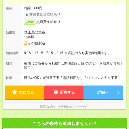
時給1300円
給与
交通費別途支給あり
交通費支給有り
交通費
埼玉県北本市
勤務地
北本駅
その他製造
8:15～17:15 17:15～2:15 ※表記のうち実働8時間です。
勤務時間
長期【ご応募から1週間以内(最短2日目)のスピード就業が可能】
期間
即日～
日払いOK
/
履歴書不要
/
電話対応なし
/
パソコンスキル不要
特徴
気になる！
応募する
詳細へ
掲載元企業名
株式会社テクノ・サービス
こちらの条件も追加しませんか？