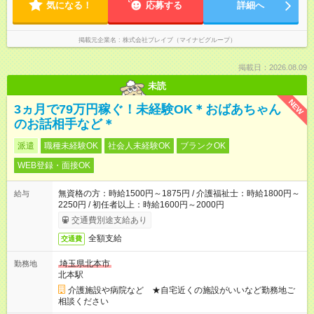
気になる！
応募する
詳細へ
掲載元企業名
株式会社ブレイブ（マイナビグループ）
掲載日：2026.08.09
未読
NEW
3ヵ月で79万円稼ぐ！未経験OK＊おばあちゃん
のお話相手など＊
派遣
職種未経験OK
社会人未経験OK
ブランクOK
WEB登録・面接OK
無資格の方：時給1500円～1875円 / 介護福祉士：時給1800円～
給与
2250円 / 初任者以上：時給1600円～2000円
交通費別途支給あり
全額支給
交通費
埼玉県北本市
勤務地
北本駅
介護施設や病院など ★自宅近くの施設がいいなど勤務地ご
相談ください