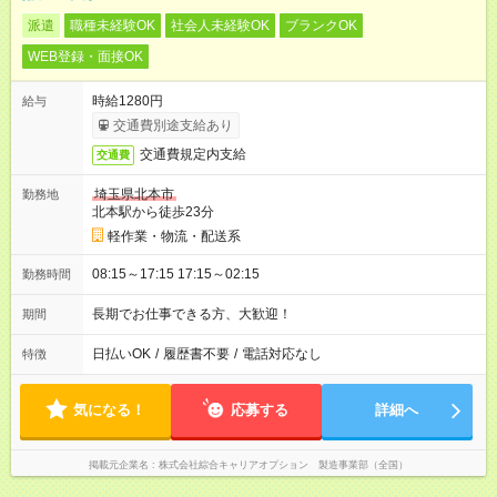
派遣
職種未経験OK
社会人未経験OK
ブランクOK
WEB登録・面接OK
時給1280円
給与
交通費別途支給あり
交通費規定内支給
交通費
埼玉県北本市
勤務地
北本駅から徒歩23分
軽作業・物流・配送系
08:15～17:15 17:15～02:15
勤務時間
長期でお仕事できる方、大歓迎！
期間
日払いOK
/
履歴書不要
/
電話対応なし
特徴
気になる！
応募する
詳細へ
掲載元企業名
株式会社綜合キャリアオプション 製造事業部（全国）