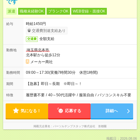
です
派遣
職種未経験OK
ブランクOK
WEB登録・面接OK
時給1450円
給与
交通費別途支給あり
全額支給
交通費
埼玉県北本市
勤務地
北本駅から徒歩12分
メーカー商社
09:00～17:30(実働7時間30分 休憩1時間)
勤務時間
【急募】即日～長期 ※即日～！
期間
履歴書不要
/
40～50代活躍中
/
服装自由
/
パソコンスキル不要
特徴
気になる！
応募する
詳細へ
掲載元企業名
パーソルテンプスタッフ株式会社 首都圏
掲載日：2026.08.06