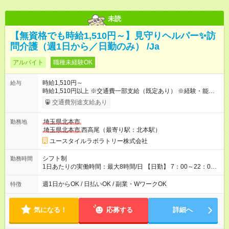
未読
【無資格でも時給1,510円～】見守りヘルパー✨訪
問介護（週1日から／日勤のみ） /Ja
アルバイト
職種未経験OK
時給1,510円～
給与
時給1,510円以上 ※交通費一部支給（既定あり） ※経験・能力を
考慮して決定します 【収入例】 週1回勤務の場合：1,510円×8時
交通費別途支給あり
間×4回=4万8,320円 週3回勤務の場合：1,510円×8時間×12回
=14万4,960円 週5回勤務の場合：1,510円×8時間×20回=24万
埼玉県北本市
勤務地
1,600円 【試用期間】試用期間あり 試用期間の長さ：2ヶ月
埼玉県北本市
西高尾（最寄り駅：北本駅）
※ 雇用形態と給与に、本採用時と異なる部分があります。 雇用
形態：本採用時と同じです。 給与：時給 1,150円以上
ユースタイルラボラトリー株式会社
シフト制
勤務時間
1日あたりの実働時間：最大8時間/日 【日勤】 7：00～22：00
の間で8時間勤務（休憩時間は法定通り） ※週1日～OK ／ 夜勤
なし ＊＊ 勤務時間例 ＊＊ ■8時から17時 ■9時から18時 ■10
週1日からOK / 日払いOK / 副業・WワークOK
特徴
時から19時 ■12時から21時 など ※訪問先により変動 ※曜日固
定（毎週同じ曜日勤務）
気になる！
応募する
詳細へ