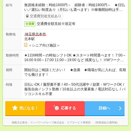
無資格未経験：時給1600円～ 経験者：時給1800円～ ★日払
給与
い／週払い制度あり（月払いも選べます）※稼働開始時は手続き
完了次第のお支払いとなります。
交通費別途支給あり
交通費全額支給※規定有
交通費
埼玉県北本市
勤務地
北本駅
＜シニア向け施設＞
★1日6時間～の時短シフトOK ★スタート時間選べます！ 7:00～
勤務時間
16:00 9:00～17:00 11:00～19:00 など 残業なし！ ※Wワークの
場合、他のお仕事と合わせ週40時間超の就業はご案内できませ
ん ※法令に基づき、週20時間以上勤務は社会保険への加入対象
開始日はご相談ください！ ★急募 ★職場が気に入れば、長期
期間
となります ※労働者派遣法（日雇い派遣の原則禁止）により、
でも働けます！
短時間・短期間の就業はご案内が難しい場合があります
日払いOK
/
履歴書不要
/
40～50代活躍中
/
副業・WワークOK
/
特徴
服装自由
/
シフト勤務
/
10名以上の大量募集
/
電話対応なし
/
パ
ソコンスキル不要
気になる！
応募する
詳細へ
掲載元企業名
マンパワーグループ株式会社 ケアサービス事業部 （医療福祉介護関連）