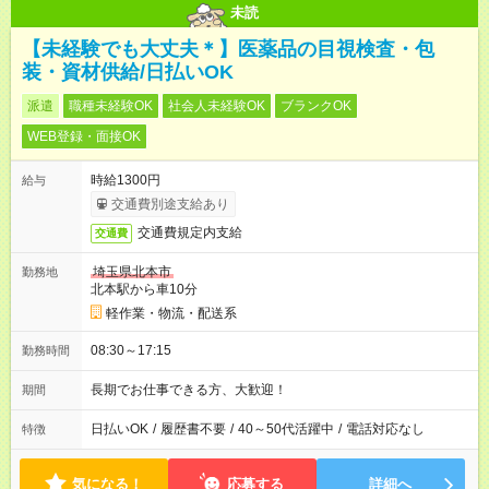
未読
【未経験でも大丈夫＊】医薬品の目視検査・包
装・資材供給/日払いOK
派遣
職種未経験OK
社会人未経験OK
ブランクOK
WEB登録・面接OK
時給1300円
給与
交通費別途支給あり
交通費規定内支給
交通費
埼玉県北本市
勤務地
北本駅から車10分
軽作業・物流・配送系
08:30～17:15
勤務時間
長期でお仕事できる方、大歓迎！
期間
日払いOK
/
履歴書不要
/
40～50代活躍中
/
電話対応なし
特徴
気になる！
応募する
詳細へ