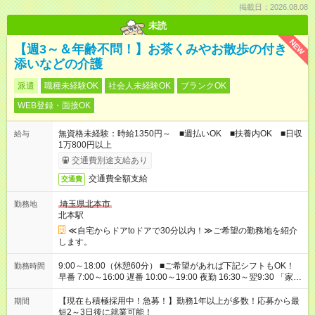
掲載日：2026.08.08
未読
NEW
【週3～＆年齢不問！】お茶くみやお散歩の付き
添いなどの介護
派遣
職種未経験OK
社会人未経験OK
ブランクOK
WEB登録・面接OK
無資格未経験：時給1350円～ ■週払いOK ■扶養内OK ■日収
給与
1万800円以上
交通費別途支給あり
交通費全額支給
交通費
埼玉県北本市
勤務地
北本駅
≪自宅からドアtoドアで30分以内！≫ご希望の勤務地を紹介
します。
9:00～18:00（休憩60分） ■ご希望があれば下記シフトもOK！
勤務時間
早番 7:00～16:00 遅番 10:00～19:00 夜勤 16:30～翌9:30 「家族
と休みを合わせたい」 「余裕を持って夕飯の準備がしたい」
「できれば残業はしたくない」 など、ご希望を教えてください
【現在も積極採用中！急募！】勤務1年以上が多数！応募から最
期間
ね。 ※Wワーク希望の方へ 今ご覧のお仕事で希望する勤務時間
短2～3日後に就業可能！