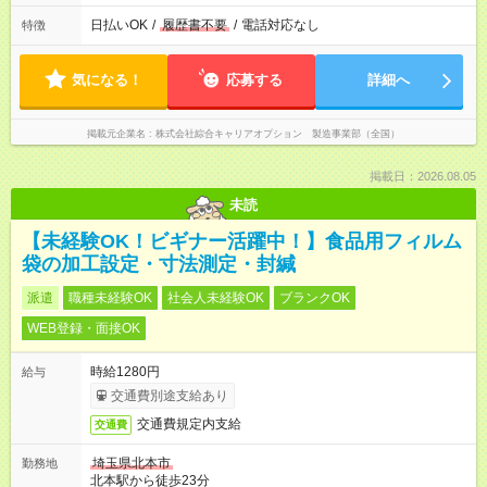
日払いOK
/
履歴書不要
/
電話対応なし
特徴
気になる！
応募する
詳細へ
掲載元企業名
株式会社綜合キャリアオプション 製造事業部（全国）
掲載日：2026.08.05
未読
【未経験OK！ビギナー活躍中！】食品用フィルム
袋の加工設定・寸法測定・封緘
派遣
職種未経験OK
社会人未経験OK
ブランクOK
WEB登録・面接OK
時給1280円
給与
交通費別途支給あり
交通費規定内支給
交通費
埼玉県北本市
勤務地
北本駅から徒歩23分