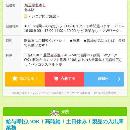
埼玉県北本市
勤務地
北本駅
＜シニア向け施設＞
★1日6時間～の時短シフトOK ★スタート時間選べます！ 7:00～
勤務時間
16:00 9:00～17:00 11:00～19:00 など 残業なし！ ※Wワークの
場合、他のお仕事と合わせ週40時間超の就業はご案内できませ
ん ※法令に基づき、週20時間以上勤務は社会保険への加入対象
開始日はご相談ください！ ★急募 ★職場が気に入れば、長期
期間
となります ※労働者派遣法（日雇い派遣の原則禁止）により、
でも働けます！
短時間・短期間の就業はご案内が難しい場合があります
日払いOK
/
履歴書不要
/
40～50代活躍中
/
副業・Wワーク
特徴
OK
/
服装自由
/
シフト勤務
/
10名以上の大量募集
/
電話対応な
し
/
パソコンスキル不要
気になる！
応募する
詳細へ
掲載元企業名
マンパワーグループ株式会社 ケアサービス事業部 （医療福祉介護関連）
未読
給与即払いOK！高時給！土日休み！製品の入出庫
業務