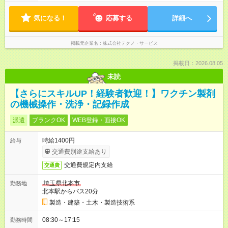
気になる！
応募する
詳細へ
掲載元企業名
株式会社テクノ・サービス
掲載日：2026.08.05
未読
【さらにスキルUP！経験者歓迎！】ワクチン製剤
の機械操作・洗浄・記録作成
派遣
ブランクOK
WEB登録・面接OK
時給1400円
給与
交通費別途支給あり
交通費規定内支給
交通費
埼玉県北本市
勤務地
北本駅からバス20分
製造・建築・土木・製造技術系
08:30～17:15
勤務時間