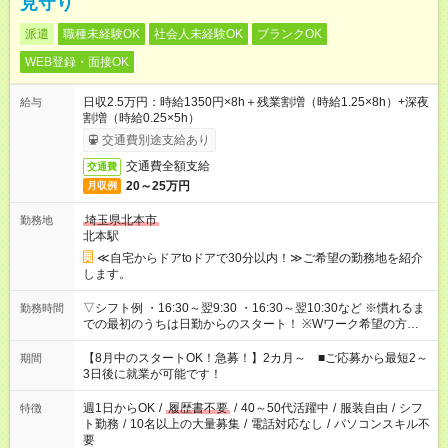
見守り
派遣
職種未経験OK
社会人未経験OK
ブランクOK
WEB登録・面接OK
日収2.5万円：時給1350円×8h＋残業割増（時給1.25×8h）+深夜
給与
割増（時給0.25×5h）
交通費別途支給あり
交通費全額支給
交通費
20～25万円
月収例
埼玉県北本市
勤務地
北本駅
≪自宅からドアtoドアで30分以内！≫ご希望の勤務地を紹介
します。
▽シフト例 ・16:30～翌9:30 ・16:30～翌10:30など ※慣れるま
勤務時間
での最初のうちは日勤からのスタート！ ※Wワーク希望の方へ
今ご覧のお仕事で希望する勤務時間と、もう1つのお仕事の勤務
時間。 合計で週40時間を超える場合は応募できません。
【8月中のスタートOK！急募！】2カ月～ ■ご応募から最短2～
期間
3日後に就業が可能です！
週1日からOK
/
履歴書不要
/
40～50代活躍中
/
服装自由
/
シフ
特徴
ト勤務
/
10名以上の大量募集
/
電話対応なし
/
パソコンスキル不
要