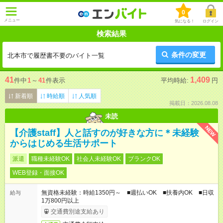
0
メニュー
気になる！
ログイン
検索結果
条件の変更
北本市で履歴書不要のバイト一覧
41
1,409
件中
1
～
41
件表示
平均時給:
円
新着順
時給順
人気順
掲載日：2026.08.08
未読
NEW
【介護staff】人と話すのが好きな方に＊未経験
からはじめる生活サポート
派遣
職種未経験OK
社会人未経験OK
ブランクOK
WEB登録・面接OK
無資格未経験：時給1350円～ ■週払いOK ■扶養内OK ■日収
給与
1万800円以上
交通費別途支給あり