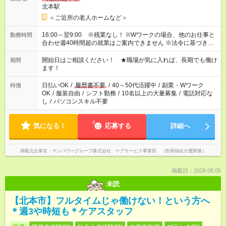
北本駅
＜ご近所の老人ホームなど＞
16:00～翌9:00 ※残業なし！ ※Wワークの場合、他のお仕事と
勤務時間
合わせ週40時間超の就業はご案内できません ※法令に基づき、
週20時間以上勤務は社会保険への加入対象となります ※労働者
派遣法（日雇い派遣の原則禁止）により、短時間・短期間の就
開始日はご相談ください！ ★職場が気に入れば、長期でも働け
期間
業はご案内が難しい場合があります
ます！
日払いOK
/
履歴書不要
/
40～50代活躍中
/
副業・Wワーク
特徴
OK
/
服装自由
/
シフト勤務
/
10名以上の大量募集
/
電話対応な
し
/
パソコンスキル不要
気になる！
応募する
詳細へ
掲載元企業名
マンパワーグループ株式会社 ケアサービス事業部 （医療福祉介護関連）
掲載日：2026.08.05
未読
【北本市】フルタイムじゃ働けない！という方へ
＊週3や時短も＊ケアスタッフ