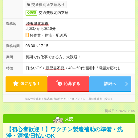
交通費別途支給あり
交通費規定内支給
交通費
埼玉県北本市
勤務地
北本駅から車10分
軽作業・物流・配送系
08:30～17:15
勤務時間
長期でお仕事できる方、大歓迎！
期間
日払いOK
/
履歴書不要
/
40～50代活躍中
/
電話対応なし
特徴
気になる！
応募する
詳細へ
掲載元企業名
株式会社綜合キャリアオプション 製造事業部（全国）
掲載日：2026.08.05
未読
【初心者歓迎！】ワクチン製造補助の準備・洗
浄・清掃/日払いOK