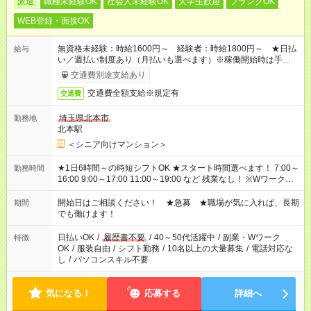
派遣
職種未経験OK
社会人未経験OK
大学生歓迎
ブランクOK
WEB登録・面接OK
無資格未経験：時給1600円～ 経験者：時給1800円～ ★日払
給与
い／週払い制度あり（月払いも選べます）※稼働開始時は手続き
完了次第のお支払いとなります。
交通費別途支給あり
交通費全額支給※規定有
交通費
埼玉県北本市
勤務地
北本駅
＜シニア向けマンション＞
★1日6時間～の時短シフトOK ★スタート時間選べます！ 7:00～
勤務時間
16:00 9:00～17:00 11:00～19:00 など 残業なし！ ※Wワークの
場合、他のお仕事と合わせ週40時間超の就業はご案内できませ
ん ※法令に基づき、週20時間以上勤務は社会保険への加入対象
開始日はご相談ください！ ★急募 ★職場が気に入れば、長期
期間
となります ※労働者派遣法（日雇い派遣の原則禁止）により、
でも働けます！
短時間・短期間の就業はご案内が難しい場合があります
日払いOK
/
履歴書不要
/
40～50代活躍中
/
副業・Wワーク
特徴
OK
/
服装自由
/
シフト勤務
/
10名以上の大量募集
/
電話対応な
し
/
パソコンスキル不要
気になる！
応募する
詳細へ