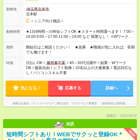
埼玉県北本市
勤務地
北本駅
＜シニア向け施設＞
★1日6時間～の時短シフトOK ★スタート時間選べます！ 7:00～
勤務時間
16:00 9:00～17:00 11:00～19:00 など 残業なし！ ※Wワークの
場合、他のお仕事と合わせ週40時間超の就業はご案内できませ
ん ※法令に基づき、週20時間以上勤務は社会保険への加入対象
開始日はご相談ください！ ★急募 ★職場が気に入れば、長期
期間
となります ※労働者派遣法（日雇い派遣の原則禁止）により、
でも働けます！
短時間・短期間の就業はご案内が難しい場合があります
日払いOK
/
履歴書不要
/
40～50代活躍中
/
副業・Wワーク
特徴
OK
/
服装自由
/
シフト勤務
/
10名以上の大量募集
/
電話対応な
し
/
パソコンスキル不要
気になる！
応募する
詳細へ
掲載元企業名
マンパワーグループ株式会社 ケアサービス事業部 （医療福祉介護関連）
掲載日：2026.08.07
未読
NEW
短時間シフトあり！WEBでサクッと登録OK＊