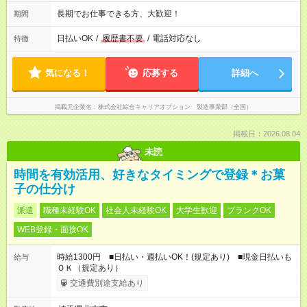
長期でお仕事できる方、大歓迎！
期間
日払いOK
/
履歴書不要
/
電話対応なし
特徴
気になる！
応募する
詳細へ
掲載元企業名
株式会社綜合キャリアオプション 製造事業部（全国）
掲載日：2026.08.04
未読
時間を有効活用、好きなタイミングで登録＊お菓
子の仕分け
派遣
職種未経験OK
社会人未経験OK
大学生歓迎
ブランクOK
WEB登録・面接OK
時給1300円 ■日払い・週払いOK！(規定あり) ■現金日払いも
給与
ＯＫ（規定あり）
交通費別途支給あり