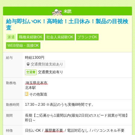
未読
給与即払いOK！高時給！土日休み！製品の目視検
査
派遣
職種未経験OK
社会人未経験OK
ブランクOK
WEB登録・面接OK
時給1300円
給与
交通費別途支給あり
交通費支給有り
交通費
埼玉県北本市
勤務地
北本駅
その他製造
17:30～2:30 ※表記のうち実働8時間です。
勤務時間
長期【ご応募から1週間以内(最短2日目)のスピード就業が可能】
期間
即日～
日払いOK
/
履歴書不要
/
電話対応なし
/
パソコンスキル不要
特徴