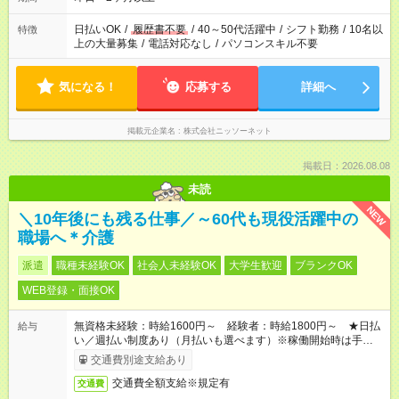
日払いOK
/
履歴書不要
/
40～50代活躍中
/
シフト勤務
/
10名以
特徴
上の大量募集
/
電話対応なし
/
パソコンスキル不要
気になる！
応募する
詳細へ
掲載元企業名
株式会社ニッソーネット
掲載日：2026.08.08
未読
NEW
＼10年後にも残る仕事／～60代も現役活躍中の
職場へ＊介護
派遣
職種未経験OK
社会人未経験OK
大学生歓迎
ブランクOK
WEB登録・面接OK
無資格未経験：時給1600円～ 経験者：時給1800円～ ★日払
給与
い／週払い制度あり（月払いも選べます）※稼働開始時は手続き
完了次第のお支払いとなります。
交通費別途支給あり
交通費全額支給※規定有
交通費