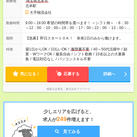
埼玉県北本市
勤務地
北本駅
大手物流会社
9:00～18:00 希望の時間帯を選べます！ ＜シフト例＞ ・8：30
勤務時間
～12：00 ・10：00～19：00 ・17：00～22：00 ・13：00～
22：00 ・22：00～翌6：00 など
【急募】即日スタートＯＫ！ 単発1日のみから働けます。
期間
週1日からOK
/
日払いOK
/
履歴書不要
/
40～50代活躍中
/
副
特徴
業・WワークOK
/
服装自由
/
シフト勤務
/
10名以上の大量募
集
/
電話対応なし
/
パソコンスキル不要
気になる！
応募する
詳細へ
掲載元企業名
株式会社マイワーク
少しエリアを広げると、
249
求人が
件増えます！
見てみる