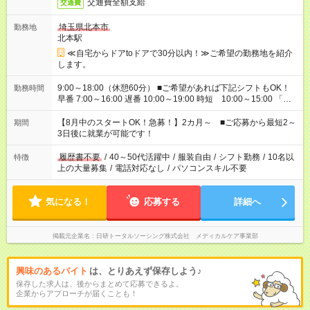
交通費全額支給
交通費
埼玉県北本市
勤務地
北本駅
≪自宅からドアtoドアで30分以内！≫ご希望の勤務地を紹介
します。
9:00～18:00（休憩60分） ■ご希望があれば下記シフトもOK！
勤務時間
早番 7:00～16:00 遅番 10:00～19:00 時短 10:00～15:00 「家
族と休みを合わせたい」 「余裕を持って夕飯の準備がしたい」
「できれば残業はしたくない」 など、ご希望を教えてください
【8月中のスタートOK！急募！】2カ月～ ■ご応募から最短2～
期間
ね。 ※Wワーク希望の方へ 今ご覧のお仕事で希望する勤務時間
3日後に就業が可能です！
と、もう1つのお仕事の勤務時間。 合計で週40時間を超える場
合は応募できません。
履歴書不要
/
40～50代活躍中
/
服装自由
/
シフト勤務
/
10名以
特徴
上の大量募集
/
電話対応なし
/
パソコンスキル不要
気になる！
応募する
詳細へ
掲載元企業名
日研トータルソーシング株式会社 メディカルケア事業部
興味のあるバイト
は、とりあえず保存しよう♪
保存した求人は、後からまとめて応募できるよ。
企業からアプローチが届くことも！