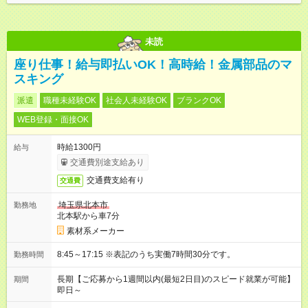
未読
座り仕事！給与即払いOK！高時給！金属部品のマ
スキング
派遣
職種未経験OK
社会人未経験OK
ブランクOK
WEB登録・面接OK
時給1300円
給与
交通費別途支給あり
交通費支給有り
交通費
埼玉県北本市
勤務地
北本駅から車7分
素材系メーカー
8:45～17:15 ※表記のうち実働7時間30分です。
勤務時間
長期【ご応募から1週間以内(最短2日目)のスピード就業が可能】
期間
即日～