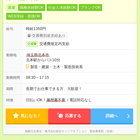
派遣
職種未経験OK
社会人未経験OK
ブランクOK
WEB登録・面接OK
時給1350円
給与
交通費別途支給あり
交通費規定内支給
交通費
埼玉県北本市
勤務地
北本駅からバス10分
製造・建築・土木・製造技術系
08:30～17:15
勤務時間
長期でお仕事できる方、大歓迎！
期間
日払いOK
/
履歴書不要
/
電話対応なし
特徴
気になる！
応募する
詳細へ
掲載元企業名
株式会社綜合キャリアオプション 製造事業部（全国）