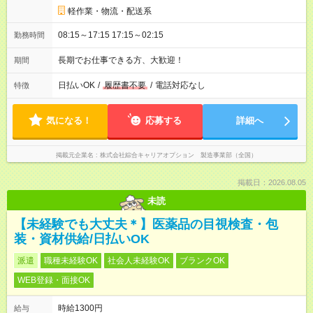
軽作業・物流・配送系
08:15～17:15 17:15～02:15
勤務時間
長期でお仕事できる方、大歓迎！
期間
日払いOK
/
履歴書不要
/
電話対応なし
特徴
気になる！
応募する
詳細へ
掲載元企業名
株式会社綜合キャリアオプション 製造事業部（全国）
掲載日：2026.08.05
未読
【未経験でも大丈夫＊】医薬品の目視検査・包
装・資材供給/日払いOK
派遣
職種未経験OK
社会人未経験OK
ブランクOK
WEB登録・面接OK
時給1300円
給与