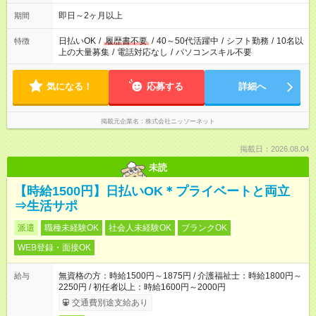
即日～2ヶ月以上
期間
日払いOK
/
履歴書不要
/
40～50代活躍中
/
シフト勤務
/
10名以
特徴
上の大量募集
/
電話対応なし
/
パソコンスキル不要
気になる！
応募する
詳細へ
掲載元企業名
株式会社ニッソーネット
掲載日：2026.08.04
未読
【時給1500円】日払いOK＊プライベートと両立
⇒生活サポ
派遣
職種未経験OK
社会人未経験OK
ブランクOK
WEB登録・面接OK
無資格の方：時給1500円～1875円 / 介護福祉士：時給1800円～
給与
2250円 / 初任者以上：時給1600円～2000円
交通費別途支給あり