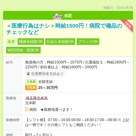
掲載日：2026.08.08
未読
NEW
＜医療行為はナシ＞時給1500円！病院で備品の
チェックなど
派遣
職種未経験OK
社会人未経験OK
ブランクOK
WEB登録・面接OK
無資格の方：時給1500円～1875円 / 介護福祉士：時給1800円～
給与
2250円 / 初任者以上：時給1600円～2000円
交通費別途支給あり
全額支給
交通費
25～30万円
月収例
埼玉県北本市
勤務地
北本駅
病院 ★勤務地選べます！
【シフト例】 07:00～16:00 09:00～18:00 17:00～09:00 ※ 上記
勤務時間
は一例です！その他シフトもご相談ください！
即日～2ヶ月以上
期間