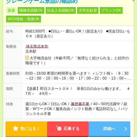
クレーンゲーム景品の箱詰め
派遣
職種未経験OK
社会人未経験OK
大学生歓迎
ブランクOK
WEB登録・面接OK
時給1300円 ■日払い・週払いOK！(規定あり) ■現金日払いも
給与
ＯＫ（規定あり）
埼玉県北本市
勤務地
北本駅
大手物流会社（年齢不問／「無理なく続けられる」と好評の
職場です！）
9:00～18:00 希望の時間帯を選べます！ ＜シフト例＞ ・8：30
勤務時間
～12：00 ・10：00～19：00 ・17：00～22：00 ・13：00～
22：00 ・22：00～翌6：00 など
【急募】即日スタートＯＫ！ 単発1日のみから働けます。 ＃
期間
7月～ ＃8月～
週1日からOK
/
日払いOK
/
履歴書不要
/
40～50代活躍中
/
副
特徴
業・WワークOK
/
服装自由
/
シフト勤務
/
電話対応なし
/
パソ
コンスキル不要
気になる！
応募する
詳細へ