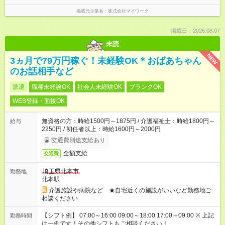
掲載元企業名
株式会社マイワーク
掲載日：2026.08.07
未読
NEW
3ヵ月で79万円稼ぐ！未経験OK＊おばあちゃん
のお話相手など
派遣
職種未経験OK
社会人未経験OK
ブランクOK
WEB登録・面接OK
無資格の方：時給1500円～1875円 / 介護福祉士：時給1800円～
給与
2250円 / 初任者以上：時給1600円～2000円
交通費別途支給あり
全額支給
交通費
埼玉県北本市
勤務地
北本駅
介護施設や病院など ★自宅近くの施設がいいなど勤務地ご
相談ください
【シフト例】 07:00～16:00 09:00～18:00 17:00～09:00 ※ 上記
勤務時間
は一例です！その他シフトもご相談ください！