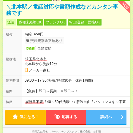
NEW
＼北本駅／電話対応や書類作成などカンタン事
務です
派遣
職種未経験OK
ブランクOK
WEB登録・面接OK
時給1450円
給与
交通費別途支給あり
全額支給
交通費
埼玉県北本市
勤務地
北本駅から徒歩12分
メーカー商社
09:00～17:30(実働7時間30分 休憩1時間)
勤務時間
【急募】即日～長期 ※即日～！
期間
履歴書不要
/
40～50代活躍中
/
服装自由
/
パソコンスキル不要
特徴
気になる！
応募する
詳細へ
掲載元企業名
パーソルテンプスタッフ株式会社 首都圏