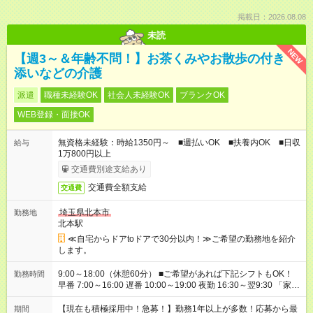
掲載日：2026.08.08
未読
NEW
【週3～＆年齢不問！】お茶くみやお散歩の付き
添いなどの介護
派遣
職種未経験OK
社会人未経験OK
ブランクOK
WEB登録・面接OK
無資格未経験：時給1350円～ ■週払いOK ■扶養内OK ■日収
給与
1万800円以上
交通費別途支給あり
交通費全額支給
交通費
埼玉県北本市
勤務地
北本駅
≪自宅からドアtoドアで30分以内！≫ご希望の勤務地を紹介
します。
9:00～18:00（休憩60分） ■ご希望があれば下記シフトもOK！
勤務時間
早番 7:00～16:00 遅番 10:00～19:00 夜勤 16:30～翌9:30 「家族
と休みを合わせたい」 「余裕を持って夕飯の準備がしたい」
「できれば残業はしたくない」 など、ご希望を教えてください
【現在も積極採用中！急募！】勤務1年以上が多数！応募から最
期間