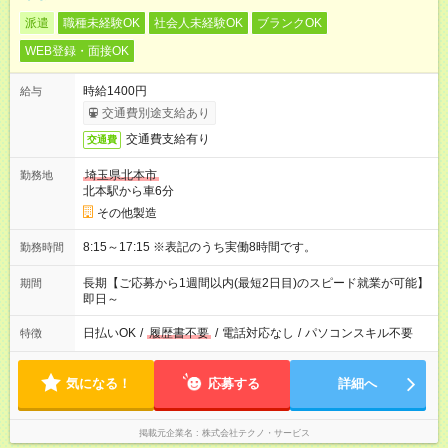
派遣
職種未経験OK
社会人未経験OK
ブランクOK
WEB登録・面接OK
時給1400円
給与
交通費別途支給あり
交通費支給有り
交通費
埼玉県北本市
勤務地
北本駅から車6分
その他製造
8:15～17:15 ※表記のうち実働8時間です。
勤務時間
長期【ご応募から1週間以内(最短2日目)のスピード就業が可能】
期間
即日～
日払いOK
/
履歴書不要
/
電話対応なし
/
パソコンスキル不要
特徴
気になる！
応募する
詳細へ
掲載元企業名
株式会社テクノ・サービス