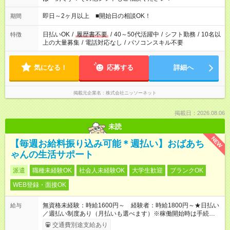
即日～2ヶ月以上 ■開始日の相談OK！
期間
日払いOK
/
履歴書不要
/
40～50代活躍中
/
シフト勤務
/
10名以
特徴
上の大量募集
/
電話対応なし
/
パソコンスキル不要
気になる！
応募する
詳細へ
掲載元企業名
株式会社ニッソーネット
掲載日：2026.08.06
未読
NEW
【毎週お給料振り込み可能＊週払い】おばあち
ゃんの生活サポート
派遣
職種未経験OK
社会人未経験OK
大学生歓迎
ブランクOK
WEB登録・面接OK
無資格未経験：時給1600円～ 経験者：時給1800円～★日払い
給与
／週払い制度あり（月払いも選べます）※稼働開始時は手続き完
了次第のお支払いとなります。
交通費別途支給あり