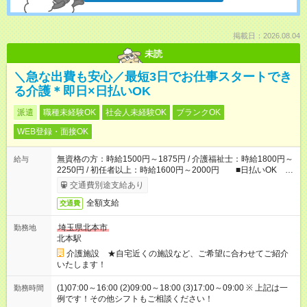
掲載日：2026.08.04
未読
＼急な出費も安心／最短3日でお仕事スタートでき
る介護＊即日×日払いOK
派遣
職種未経験OK
社会人未経験OK
ブランクOK
WEB登録・面接OK
無資格の方：時給1500円～1875円 / 介護福祉士：時給1800円～
給与
2250円 / 初任者以上：時給1600円～2000円 ■日払いOK ■
日収例：1万2000円（時給1500円×8h）
交通費別途支給あり
全額支給
交通費
埼玉県北本市
勤務地
北本駅
介護施設 ★自宅近くの施設など、ご希望に合わせてご紹介
いたします！
(1)07:00～16:00 (2)09:00～18:00 (3)17:00～09:00 ※ 上記は一
勤務時間
例です！その他シフトもご相談ください！