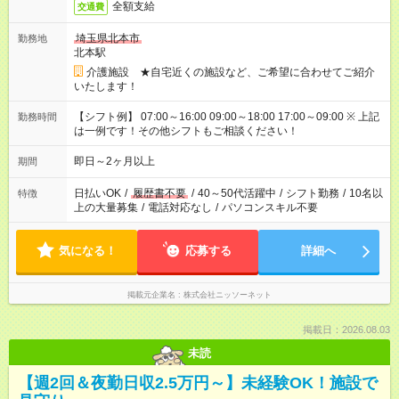
全額支給
交通費
埼玉県北本市
勤務地
北本駅
介護施設 ★自宅近くの施設など、ご希望に合わせてご紹介
いたします！
【シフト例】 07:00～16:00 09:00～18:00 17:00～09:00 ※ 上記
勤務時間
は一例です！その他シフトもご相談ください！
即日～2ヶ月以上
期間
日払いOK
/
履歴書不要
/
40～50代活躍中
/
シフト勤務
/
10名以
特徴
上の大量募集
/
電話対応なし
/
パソコンスキル不要
気になる！
応募する
詳細へ
掲載元企業名
株式会社ニッソーネット
掲載日：2026.08.03
未読
【週2回＆夜勤日収2.5万円～】未経験OK！施設で