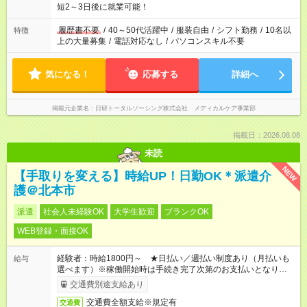
ね。 ※Wワーク希望の方へ 今ご覧のお仕事で希望する勤務時間
短2～3日後に就業可能！
と、もう1つのお仕事の勤務時間。 合計で週40時間を超える場
合は応募できません。
履歴書不要
/
40～50代活躍中
/
服装自由
/
シフト勤務
/
10名以
特徴
上の大量募集
/
電話対応なし
/
パソコンスキル不要
気になる！
応募する
詳細へ
掲載元企業名
日研トータルソーシング株式会社 メディカルケア事業部
掲載日：2026.08.08
未読
NEW
【手取りを変える】時給UP！日勤OK＊派遣介
護＠北本市
派遣
社会人未経験OK
大学生歓迎
ブランクOK
WEB登録・面接OK
経験者：時給1800円～ ★日払い／週払い制度あり（月払いも
給与
選べます）※稼働開始時は手続き完了次第のお支払いとなりま
す。
交通費別途支給あり
交通費全額支給※規定有
交通費