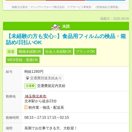
掲載元企業名
マンパワーグループ株式会社 ケアサービス事業部 （医療福祉介護関連）
掲載日：2026.08.05
未読
【未経験の方も安心○】食品用フィルムの検品・箱
詰め/日払いOK
派遣
職種未経験OK
社会人未経験OK
ブランクOK
WEB登録・面接OK
時給1280円
給与
交通費別途支給あり
交通費規定内支給
交通費
埼玉県北本市
勤務地
北本駅から徒歩23分
軽作業・物流・配送系
08:15～17:15 17:15～02:15
勤務時間
長期でお仕事できる方、大歓迎！
期間