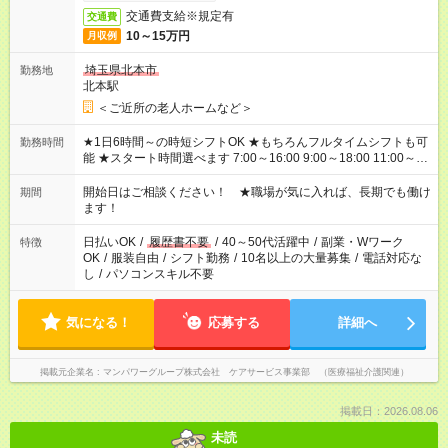
交通費支給※規定有
交通費
10～15万円
月収例
埼玉県北本市
勤務地
北本駅
＜ご近所の老人ホームなど＞
★1日6時間～の時短シフトOK ★もちろんフルタイムシフトも可
勤務時間
能 ★スタート時間選べます 7:00～16:00 9:00～18:00 11:00～
20:00 など 残業なし！ ※Wワークの場合、他のお仕事と合わせ
週40時間超の就業はご案内できません ※法令に基づき、週20時
開始日はご相談ください！ ★職場が気に入れば、長期でも働け
期間
間以上勤務は社会保険への加入対象となります ※労働者派遣法
ます！
（日雇い派遣の原則禁止）により、短時間・短期間の就業はご
案内が難しい場合があります
日払いOK
/
履歴書不要
/
40～50代活躍中
/
副業・Wワーク
特徴
OK
/
服装自由
/
シフト勤務
/
10名以上の大量募集
/
電話対応な
し
/
パソコンスキル不要
気になる！
応募する
詳細へ
掲載元企業名
マンパワーグループ株式会社 ケアサービス事業部 （医療福祉介護関連）
掲載日：2026.08.06
未読