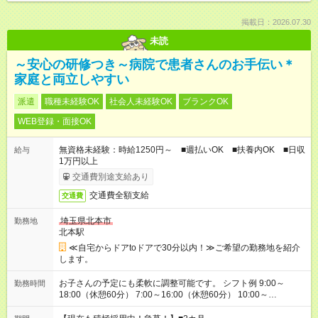
掲載日：2026.07.30
未読
～安心の研修つき～病院で患者さんのお手伝い＊
家庭と両立しやすい
派遣
職種未経験OK
社会人未経験OK
ブランクOK
WEB登録・面接OK
無資格未経験：時給1250円～ ■週払いOK ■扶養内OK ■日収
給与
1万円以上
交通費別途支給あり
交通費全額支給
交通費
埼玉県北本市
勤務地
北本駅
≪自宅からドアtoドアで30分以内！≫ご希望の勤務地を紹介
します。
お子さんの予定にも柔軟に調整可能です。 シフト例 9:00～
勤務時間
18:00（休憩60分） 7:00～16:00（休憩60分） 10:00～
19:00（休憩60分） ※Wワーク希望の方へ 今ご覧のお仕事で希
望する勤務時間と、もう1つのお仕事の勤務時間の合計が 週40