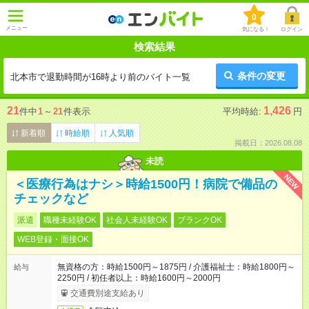
0
メニュー
気になる！
ログイン
検索結果
条件の変更
北本市で退勤時間が16時より前のバイト一覧
21
1,426
件中
1
～
21
件表示
平均時給:
円
新着順
時給順
人気順
掲載日：2026.08.08
未読
NEW
＜医療行為はナシ＞時給1500円！病院で備品の
チェックなど
派遣
職種未経験OK
社会人未経験OK
ブランクOK
WEB登録・面接OK
無資格の方：時給1500円～1875円 / 介護福祉士：時給1800円～
給与
2250円 / 初任者以上：時給1600円～2000円
交通費別途支給あり