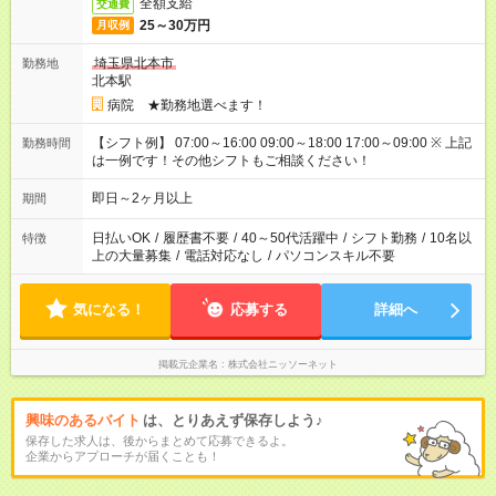
全額支給
交通費
25～30万円
月収例
埼玉県北本市
勤務地
北本駅
病院 ★勤務地選べます！
【シフト例】 07:00～16:00 09:00～18:00 17:00～09:00 ※ 上記
勤務時間
は一例です！その他シフトもご相談ください！
即日～2ヶ月以上
期間
日払いOK
/
履歴書不要
/
40～50代活躍中
/
シフト勤務
/
10名以
特徴
上の大量募集
/
電話対応なし
/
パソコンスキル不要
気になる！
応募する
詳細へ
掲載元企業名
株式会社ニッソーネット
興味のあるバイト
は、とりあえず保存しよう♪
保存した求人は、後からまとめて応募できるよ。
企業からアプローチが届くことも！