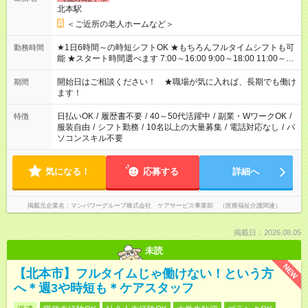
北本駅
＜ご近所の老人ホームなど＞
★1日6時間～の時短シフトOK ★もちろんフルタイムシフトも可
勤務時間
能 ★スタート時間選べます 7:00～16:00 9:00～18:00 11:00～
20:00 など 残業なし！ ※Wワークの場合、他のお仕事と合わせ
週40時間超の就業はご案内できません ※法令に基づき、週20時
開始日はご相談ください！ ★職場が気に入れば、長期でも働け
期間
間以上勤務は社会保険への加入対象となります ※労働者派遣法
ます！
（日雇い派遣の原則禁止）により、短時間・短期間の就業はご
案内が難しい場合があります
日払いOK
/
履歴書不要
/
40～50代活躍中
/
副業・WワークOK
/
特徴
服装自由
/
シフト勤務
/
10名以上の大量募集
/
電話対応なし
/
パ
ソコンスキル不要
気になる！
応募する
詳細へ
掲載元企業名
マンパワーグループ株式会社 ケアサービス事業部 （医療福祉介護関連）
掲載日：2026.08.05
未読
NEW
【北本市】フルタイムじゃ働けない！という方
へ＊週3や時短も＊ケアスタッフ