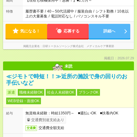
【現在も積極採用中！急募！】■2カ月～
期間
時間を超えなければOKです。
履歴書不要
/
40～50代活躍中
/
服装自由
/
シフト勤務
/
10名以
特徴
上の大量募集
/
電話対応なし
/
パソコンスキル不要
気になる！
応募する
詳細へ
掲載元企業名
日研トータルソーシング株式会社 メディカルケア事業部
掲載日：2026.07.29
未読
≪ジモトで時短！！≫近所の施設で身の回りのお
手伝いなど
派遣
職種未経験OK
社会人未経験OK
ブランクOK
WEB登録・面接OK
無資格未経験：時給1350円～ ■週払いOK ■扶養内OK
給与
交通費別途支給あり
交通費全額支給
交通費