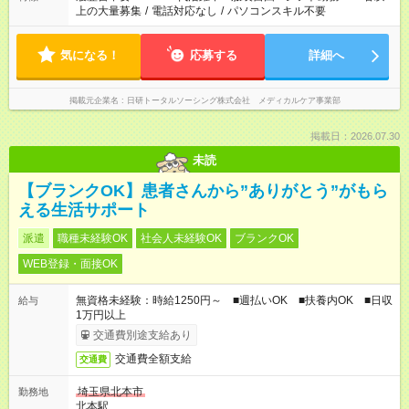
上の大量募集
/
電話対応なし
/
パソコンスキル不要
気になる！
応募する
詳細へ
掲載元企業名
日研トータルソーシング株式会社 メディカルケア事業部
掲載日：2026.07.30
未読
【ブランクOK】患者さんから”ありがとう”がもら
える生活サポート
派遣
職種未経験OK
社会人未経験OK
ブランクOK
WEB登録・面接OK
無資格未経験：時給1250円～ ■週払いOK ■扶養内OK ■日収
給与
1万円以上
交通費別途支給あり
交通費全額支給
交通費
埼玉県北本市
勤務地
北本駅