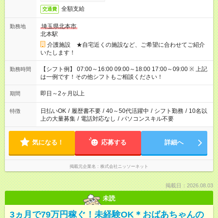
全額支給
交通費
埼玉県北本市
勤務地
北本駅
介護施設 ★自宅近くの施設など、ご希望に合わせてご紹介
いたします！
【シフト例】 07:00～16:00 09:00～18:00 17:00～09:00 ※ 上記
勤務時間
は一例です！その他シフトもご相談ください！
即日～2ヶ月以上
期間
日払いOK
/
履歴書不要
/
40～50代活躍中
/
シフト勤務
/
10名以
特徴
上の大量募集
/
電話対応なし
/
パソコンスキル不要
気になる！
応募する
詳細へ
掲載元企業名
株式会社ニッソーネット
掲載日：2026.08.03
未読
3ヵ月で79万円稼ぐ！未経験OK＊おばあちゃんの