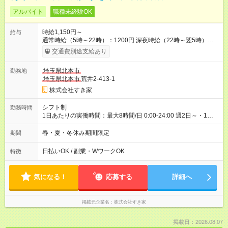
アルバイト
職種未経験OK
時給1,150円～
給与
通常時給（5時～22時）：1200円 深夜時給（22時～翌5時）：
1500円 高校生時給：1150円 【特別手当】早朝手当（5：00-9：
交通費別途支給あり
00）時給+150円 【試用期間】試用期間あり 試用期間の長さ：1
ヶ月 雇用形態、給与は本採用時と同じです。 試用期間の実態は
埼玉県北本市
勤務地
30日（※条件変更なし）ですが、切り上げで一ヶ月とさせてい
埼玉県北本市
荒井2-413-1
ただきます。 研修制度あり：15時間(研修中も同時給）
株式会社すき家
シフト制
勤務時間
1日あたりの実働時間：最大8時間/日 0:00-24:00 週2日～・1日
2h～OK ＜シフト例＞ 〇朝帯 5:00-9:00 〇昼帯 9:00-14:00 〇午
後帯 14:00-18:00 〇夜帯 18:00-22:00 〇深夜帯 22:00-翌5:00 基
春・夏・冬休み期間限定
期間
本は固定シフトですが家庭の都合などイレギュラーには対応し
ます♪
日払いOK / 副業・WワークOK
特徴
気になる！
応募する
詳細へ
掲載元企業名
株式会社すき家
掲載日：2026.08.07