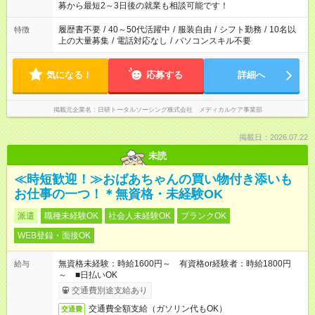
の方へ 今ご覧のお仕事で希望する勤務時間と、もう1つのお仕事
募から最短2～3日後の就業も相談可能です！
の勤務時間。 合計で週40時間を超える場合は応募できません。
履歴書不要
/
40～50代活躍中
/
服装自由
/
シフト勤務
/
10名以
特徴
上の大量募集
/
電話対応なし
/
パソコンスキル不要
気になる！
応募する
詳細へ
掲載元企業名
日研トータルソーシング株式会社 メディカルケア事業部
掲載日：2026.07.22
未読
≪時短歓迎！≫おばあちゃんの買い物付き添いも
お仕事の一つ！＊無資格・未経験OK
派遣
職種未経験OK
社会人未経験OK
ブランクOK
WEB登録・面接OK
無資格未経験：時給1600円～ 有資格or経験者：時給1800円
給与
～ ■日払いOK
交通費別途支給あり
交通費全額支給（ガソリン代もOK）
交通費