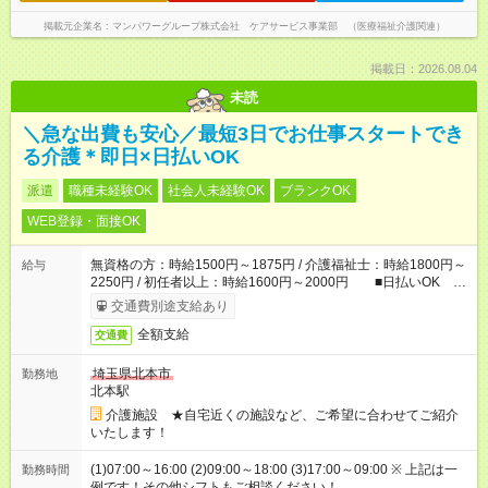
掲載元企業名
マンパワーグループ株式会社 ケアサービス事業部 （医療福祉介護関連）
掲載日：2026.08.04
未読
＼急な出費も安心／最短3日でお仕事スタートでき
る介護＊即日×日払いOK
派遣
職種未経験OK
社会人未経験OK
ブランクOK
WEB登録・面接OK
無資格の方：時給1500円～1875円 / 介護福祉士：時給1800円～
給与
2250円 / 初任者以上：時給1600円～2000円 ■日払いOK ■
日収例：1万2000円（時給1500円×8h）
交通費別途支給あり
全額支給
交通費
埼玉県北本市
勤務地
北本駅
介護施設 ★自宅近くの施設など、ご希望に合わせてご紹介
いたします！
(1)07:00～16:00 (2)09:00～18:00 (3)17:00～09:00 ※ 上記は一
勤務時間
例です！その他シフトもご相談ください！