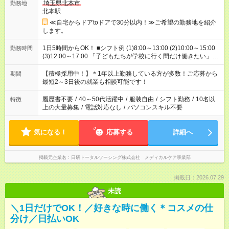
埼玉県北本市
勤務地
北本駅
≪自宅からドアtoドアで30分以内！≫ご希望の勤務地を紹介
します。
1日5時間からOK！ ■シフト例 (1)8:00～13:00 (2)10:00～15:00
勤務時間
(3)12:00～17:00 「子どもたちが学校に行く間だけ働きたい」
「余裕を持って夕飯の準備がしたい」 「午前中は働いて、午後
はプライベートの時間にしたい」 など、ご希望を教えてくださ
【積極採用中！】＊1年以上勤務している方が多数！ご応募から
期間
いね。 ※Wワーク希望の方へ 今ご覧のお仕事で希望する勤務時
最短2～3日後の就業も相談可能です！
間と、もう1つのお仕事の勤務時間。 合計で週40時間を超える
場合は応募できません。
履歴書不要
/
40～50代活躍中
/
服装自由
/
シフト勤務
/
10名以
特徴
上の大量募集
/
電話対応なし
/
パソコンスキル不要
気になる！
応募する
詳細へ
掲載元企業名
日研トータルソーシング株式会社 メディカルケア事業部
掲載日：2026.07.29
未読
＼1日だけでOK！／好きな時に働く＊コスメの仕
分け／日払いOK