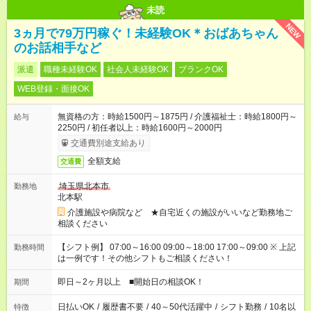
未読
NEW
3ヵ月で79万円稼ぐ！未経験OK＊おばあちゃん
のお話相手など
派遣
職種未経験OK
社会人未経験OK
ブランクOK
WEB登録・面接OK
無資格の方：時給1500円～1875円 / 介護福祉士：時給1800円～
給与
2250円 / 初任者以上：時給1600円～2000円
交通費別途支給あり
全額支給
交通費
埼玉県北本市
勤務地
北本駅
介護施設や病院など ★自宅近くの施設がいいなど勤務地ご
相談ください
【シフト例】 07:00～16:00 09:00～18:00 17:00～09:00 ※ 上記
勤務時間
は一例です！その他シフトもご相談ください！
即日～2ヶ月以上 ■開始日の相談OK！
期間
日払いOK
/
履歴書不要
/
40～50代活躍中
/
シフト勤務
/
10名以
特徴