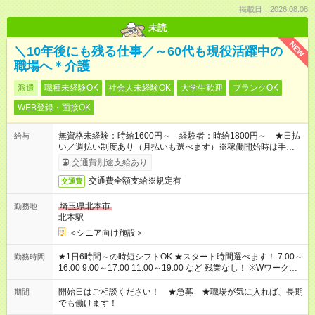
掲載日：2026.08.08
未読
NEW
＼10年後にも残る仕事／～60代も現役活躍中の
職場へ＊介護
派遣
職種未経験OK
社会人未経験OK
大学生歓迎
ブランクOK
WEB登録・面接OK
無資格未経験：時給1600円～ 経験者：時給1800円～ ★日払
給与
い／週払い制度あり（月払いも選べます）※稼働開始時は手続き
完了次第のお支払いとなります。
交通費別途支給あり
交通費全額支給※規定有
交通費
埼玉県北本市
勤務地
北本駅
＜シニア向け施設＞
★1日6時間～の時短シフトOK ★スタート時間選べます！ 7:00～
勤務時間
16:00 9:00～17:00 11:00～19:00 など 残業なし！ ※Wワークの
場合、他のお仕事と合わせ週40時間超の就業はご案内できませ
ん ※法令に基づき、週20時間以上勤務は社会保険への加入対象
開始日はご相談ください！ ★急募 ★職場が気に入れば、長期
期間
となります ※労働者派遣法（日雇い派遣の原則禁止）により、
でも働けます！
短時間・短期間の就業はご案内が難しい場合があります