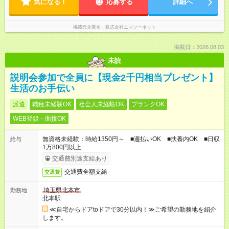
気になる！
応募する
詳細へ
掲載元企業名
株式会社ニッソーネット
掲載日：2026.08.03
未読
説明会参加で全員に【現金2千円相当プレゼント】
生活のお手伝い
派遣
職種未経験OK
社会人未経験OK
ブランクOK
WEB登録・面接OK
無資格未経験：時給1350円～ ■週払いOK ■扶養内OK ■日収
給与
1万800円以上
交通費別途支給あり
交通費全額支給
交通費
埼玉県北本市
勤務地
北本駅
≪自宅からドアtoドアで30分以内！≫ご希望の勤務地を紹介
します。