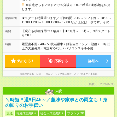
≪自宅からドアtoドアで30分以内！≫ご希望の勤務地を紹介
します。
★スタート時間選べます／1日5時間～OK ～シフト例～ 10:00～
勤務時間
15:00 11:00～16:00 12:00～17:00 など 上記は一例です。その他
シフトもご相談ください。 ※Wワークの場合当社と合わせて法
定労働時間が週40時間を超えなければOKです。
【現在も積極採用中！急募！】■2カ月～ 8月～、9月スタート
期間
もOK！
履歴書不要
/
40～50代活躍中
/
服装自由
/
シフト勤務
/
10名以
特徴
上の大量募集
/
電話対応なし
/
パソコンスキル不要
気になる！
応募する
詳細へ
掲載元企業名
日研トータルソーシング株式会社 メディカルケア事業部
掲載日：2026.07.30
未読
＼時短＊週5日4h～／趣味や家事との両立も！身
の回りのお手伝い
派遣
職種未経験OK
社会人未経験OK
ブランクOK