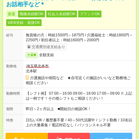
お話相手など＊
派遣
職種未経験OK
社会人未経験OK
ブランクOK
WEB登録・面接OK
無資格の方：時給1500円～1875円 / 介護福祉士：時給1800円～
給与
2250円 / 初任者以上：時給1600円～2000円
交通費別途支給あり
全額支給
交通費
埼玉県北本市
勤務地
北本駅
介護施設や病院など ★自宅近くの施設がいいなど勤務地ご
相談ください
【シフト例】 07:00～16:00 09:00～18:00 17:00～09:00 ※ 上記
勤務時間
は一例です！その他シフトもご相談ください！
即日～2ヶ月以上 ■開始日の相談OK！
期間
日払いOK
/
履歴書不要
/
40～50代活躍中
/
シフト勤務
/
10名以
特徴
上の大量募集
/
電話対応なし
/
パソコンスキル不要