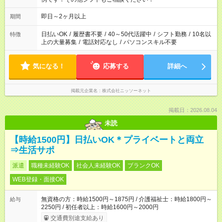
即日～2ヶ月以上
期間
日払いOK
/
履歴書不要
/
40～50代活躍中
/
シフト勤務
/
10名以
特徴
上の大量募集
/
電話対応なし
/
パソコンスキル不要
気になる！
応募する
詳細へ
掲載元企業名
株式会社ニッソーネット
掲載日：2026.08.04
未読
【時給1500円】日払いOK＊プライベートと両立
⇒生活サポ
派遣
職種未経験OK
社会人未経験OK
ブランクOK
WEB登録・面接OK
無資格の方：時給1500円～1875円 / 介護福祉士：時給1800円～
給与
2250円 / 初任者以上：時給1600円～2000円
交通費別途支給あり