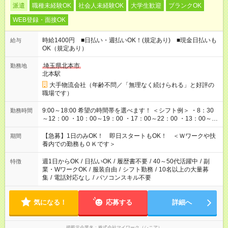
派遣
職種未経験OK
社会人未経験OK
大学生歓迎
ブランクOK
WEB登録・面接OK
時給1400円 ■日払い・週払いOK！(規定あり) ■現金日払いも
給与
OK（規定あり）
埼玉県北本市
勤務地
北本駅
大手物流会社（年齢不問／「無理なく続けられる」と好評の
職場です）
9:00～18:00 希望の時間帯を選べます！ ＜シフト例＞ ・8：30
勤務時間
～12：00 ・10：00～19：00 ・17：00～22：00 ・13：00～
22：00 ・22：00～翌6：00 など
【急募】1日のみOK！ 即日スタートもOK！ ＜Ｗワークや扶
期間
養内での勤務もＯＫです＞
週1日からOK
/
日払いOK
/
履歴書不要
/
40～50代活躍中
/
副
特徴
業・WワークOK
/
服装自由
/
シフト勤務
/
10名以上の大量募
集
/
電話対応なし
/
パソコンスキル不要
気になる！
応募する
詳細へ
掲載元企業名
株式会社マイワーク（シニア）