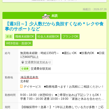
掲載日：2026.07.28
未読
【週3日～】少人数だから負担すくなめ＊レクや食
事のサポートなど
派遣
職種未経験OK
社会人未経験OK
ブランクOK
WEB登録・面接OK
無資格未経験：時給1350円～ ■週払いOK ■扶養内OK ■日収
給与
1万800円以上
交通費別途支給あり
交通費全額支給
交通費
埼玉県北本市
勤務地
北本駅
デイサービス ■勤務地選べます！お気軽にご相談ください！
9:00～18:00（休憩60分） ■ご希望があれば下記シフトもOK！
勤務時間
早番 7:00～16:00 遅番 10:00～19:00 「家族と休みを合わせた
い」 「余裕を持って夕飯の準備がしたい」 「できれば残業はし
たくない」 など、ご希望を教えてくださいね。 ※Wワーク希望
【積極採用中！急募！】＊1年以上勤務している方が多数！ご応
期間