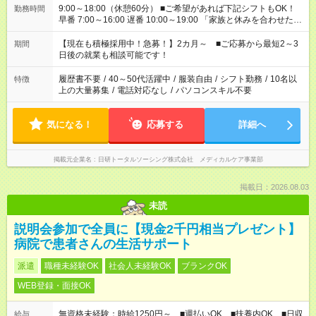
9:00～18:00（休憩60分） ■ご希望があれば下記シフトもOK！
勤務時間
早番 7:00～16:00 遅番 10:00～19:00 「家族と休みを合わせた
い」 「余裕を持って夕飯の準備がしたい」 「できれば残業はし
たくない」 など、ご希望を教えてくださいね。 ※Wワーク希望
【現在も積極採用中！急募！】2カ月～ ■ご応募から最短2～3
期間
の方へ 今ご覧のお仕事で希望する勤務時間と、もう1つのお仕事
日後の就業も相談可能です！
の勤務時間。 合計で週40時間を超える場合は応募できません。
履歴書不要
/
40～50代活躍中
/
服装自由
/
シフト勤務
/
10名以
特徴
上の大量募集
/
電話対応なし
/
パソコンスキル不要
気になる！
応募する
詳細へ
掲載元企業名
日研トータルソーシング株式会社 メディカルケア事業部
掲載日：2026.08.03
未読
説明会参加で全員に【現金2千円相当プレゼント】
病院で患者さんの生活サポート
派遣
職種未経験OK
社会人未経験OK
ブランクOK
WEB登録・面接OK
無資格未経験：時給1250円～ ■週払いOK ■扶養内OK ■日収
給与