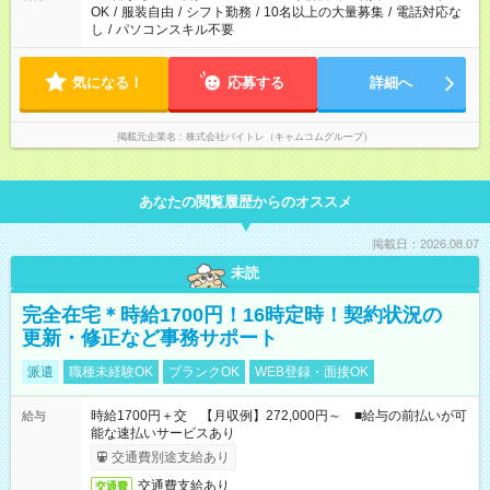
OK
/
服装自由
/
シフト勤務
/
10名以上の大量募集
/
電話対応な
し
/
パソコンスキル不要
気になる！
応募する
詳細へ
掲載元企業名
株式会社バイトレ（キャムコムグループ）
あなたの閲覧履歴からのオススメ
掲載日：2026.08.07
未読
完全在宅＊時給1700円！16時定時！契約状況の
更新・修正など事務サポート
派遣
職種未経験OK
ブランクOK
WEB登録・面接OK
時給1700円＋交 【月収例】272,000円～ ■給与の前払いが可
給与
能な速払いサービスあり
交通費別途支給あり
交通費支給あり
交通費