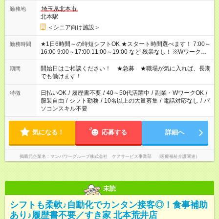
埼玉県北本市
勤務地
北本駅
＜シニア向け施設＞
★1日6時間～の時短シフトOK ★スタート時間選べます！ 7:00～
勤務時間
16:00 9:00～17:00 11:00～19:00 など 残業なし！ ※Wワークの
場合、他のお仕事と合わせ週40時間超の就業はご案内できませ
ん ※法令に基づき、週20時間以上勤務は社会保険への加入対象
開始日はご相談ください！ ★急募 ★職場が気に入れば、長期
期間
となります ※労働者派遣法（日雇い派遣の原則禁止）により、
でも働けます！
短時間・短期間の就業はご案内が難しい場合があります
日払いOK
/
履歴書不要
/
40～50代活躍中
/
副業・WワークOK
/
特徴
服装自由
/
シフト勤務
/
10名以上の大量募集
/
電話対応なし
/
パ
ソコンスキル不要
気になる！
応募する
詳細へ
掲載元企業名
マンパワーグループ株式会社 ケアサービス事業部 （医療福祉介護関連）
未読
シフトも柔軟♪自動化でカンタン接客◎！食事補助
あり♪履歴書不要／すき家 北本荒井店