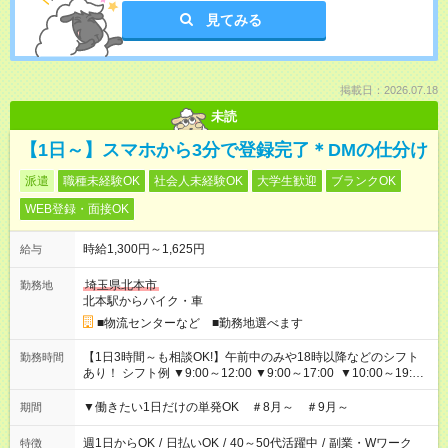
見てみる
掲載日：2026.07.18
未読
【1日～】スマホから3分で登録完了＊DMの仕分け
派遣
職種未経験OK
社会人未経験OK
大学生歓迎
ブランクOK
WEB登録・面接OK
時給1,300円～1,625円
給与
埼玉県北本市
勤務地
北本駅からバイク・車
■物流センターなど ■勤務地選べます
【1日3時間～も相談OK!】午前中のみや18時以降などのシフト
勤務時間
あり！ シフト例 ▼9:00～12:00 ▼9:00～17:00 ▼10:00～19:00
▼18:00～21:00
▼働きたい1日だけの単発OK ＃8月～ ＃9月～
期間
週1日からOK
/
日払いOK
/
40～50代活躍中
/
副業・Wワーク
特徴