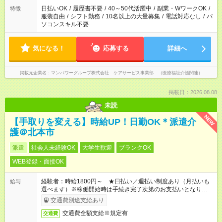
日払いOK
/
履歴書不要
/
40～50代活躍中
/
副業・WワークOK
/
特徴
服装自由
/
シフト勤務
/
10名以上の大量募集
/
電話対応なし
/
パ
ソコンスキル不要
気になる！
応募する
詳細へ
掲載元企業名
マンパワーグループ株式会社 ケアサービス事業部 （医療福祉介護関連）
掲載日：2026.08.08
未読
NEW
【手取りを変える】時給UP！日勤OK＊派遣介
護＠北本市
派遣
社会人未経験OK
大学生歓迎
ブランクOK
WEB登録・面接OK
経験者：時給1800円～ ★日払い／週払い制度あり（月払いも
給与
選べます）※稼働開始時は手続き完了次第のお支払いとなりま
す。
交通費別途支給あり
交通費全額支給※規定有
交通費