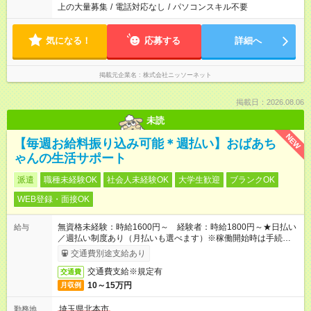
上の大量募集
/
電話対応なし
/
パソコンスキル不要
気になる！
応募する
詳細へ
掲載元企業名
株式会社ニッソーネット
掲載日：2026.08.06
未読
NEW
【毎週お給料振り込み可能＊週払い】おばあち
ゃんの生活サポート
派遣
職種未経験OK
社会人未経験OK
大学生歓迎
ブランクOK
WEB登録・面接OK
無資格未経験：時給1600円～ 経験者：時給1800円～★日払い
給与
／週払い制度あり（月払いも選べます）※稼働開始時は手続き完
了次第のお支払いとなります。
交通費別途支給あり
交通費支給※規定有
交通費
10～15万円
月収例
埼玉県北本市
勤務地