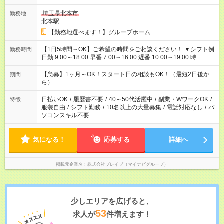
埼玉県北本市
勤務地
北本駅
【勤務地選べます！】グループホーム
【1日5時間～OK】ご希望の時間をご相談ください！ ▼シフト例
勤務時間
日勤 9:00～18:00 早番 7:00～16:00 遅番 10:00～19:00 時
短 10:00～15:00 上記はあくまで一例です。 「夕方までには帰宅
しておきたい」 「朝はゆっくりのスタートがいい」 「お昼の時
【急募】1ヶ月～OK！スタート日の相談もOK！（最短2日後か
期間
間を有効に使いたい」 など、ご希望があれば教えてください
ら）
ね。
日払いOK
/
履歴書不要
/
40～50代活躍中
/
副業・WワークOK
/
特徴
服装自由
/
シフト勤務
/
10名以上の大量募集
/
電話対応なし
/
パ
ソコンスキル不要
気になる！
応募する
詳細へ
掲載元企業名
株式会社ブレイブ（マイナビグループ）
少しエリアを広げると、
53
求人が
件増えます！