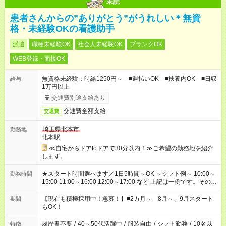
未読
患者さんからの”ありがとう”がうれしい＊無資
格・未経験OKの看護助手
派遣
職種未経験OK
社会人未経験OK
ブランクOK
WEB登録・面接OK
無資格未経験：時給1250円～ ■週払いOK ■扶養内OK ■日収
給与
1万円以上
交通費別途支給あり
交通費全額支給
交通費
埼玉県北本市
勤務地
北本駅
≪自宅からドアtoドアで30分以内！≫ご希望の勤務地を紹介
します。
★スタート時間選べます／1日5時間～OK ～シフト例～ 10:00～
勤務時間
15:00 11:00～16:00 12:00～17:00 など 上記は一例です。その他
シフトもご相談ください。 ※Wワークの場合当社と合わせて法
定労働時間が週40時間を超えなければOKです。
【現在も積極採用中！急募！】■2カ月～ 8月～、9月スタート
期間
もOK！
履歴書不要
/
40～50代活躍中
/
服装自由
/
シフト勤務
/
10名以
特徴