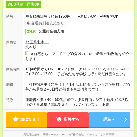
WEB登録・面接OK
無資格未経験：時給1350円～ ■週払いOK ■扶養内OK
給与
交通費別途支給あり
交通費全額支給
交通費
埼玉県北本市
勤務地
北本駅
≪自宅からドアtoドアで30分以内！≫ご希望の勤務地を紹介
します。
1日4時間からOK！ ■シフト例 (1)8:00～12:00 (2)10:00～14:00
勤務時間
(3)13:00～17:00 「子どもたちが学校に行く間だけ働きたい」
「余裕を持って夕飯の準備がしたい」 「午前中は働いて、午後
はプライベートの時間にしたい」 など、ご希望を教えてくださ
【積極採用中！急募！】＊1年以上勤務している方が多数！ご応
期間
いね。 ※Wワーク希望の方へ 今ご覧のお仕事で希望する勤務時
募から最短2～3日後の就業も相談可能です！
間と、もう1つのお仕事の勤務時間。 合計で週40時間を超える
場合は応募できません。
履歴書不要
/
40～50代活躍中
/
服装自由
/
シフト勤務
/
10名以
特徴
上の大量募集
/
電話対応なし
/
パソコンスキル不要
気になる！
応募する
詳細へ
掲載元企業名
日研トータルソーシング株式会社 メディカルケア事業部