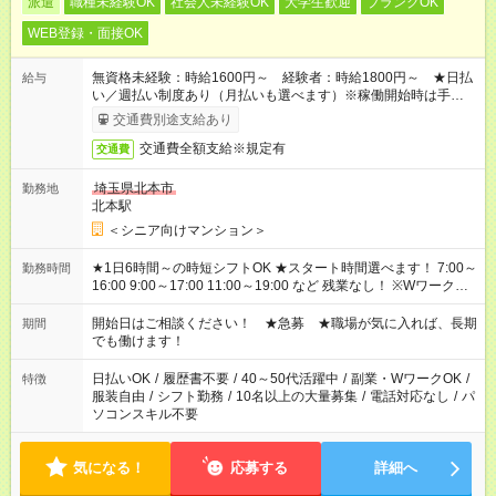
派遣
職種未経験OK
社会人未経験OK
大学生歓迎
ブランクOK
WEB登録・面接OK
無資格未経験：時給1600円～ 経験者：時給1800円～ ★日払
給与
い／週払い制度あり（月払いも選べます）※稼働開始時は手続き
完了次第のお支払いとなります。
交通費別途支給あり
交通費全額支給※規定有
交通費
埼玉県北本市
勤務地
北本駅
＜シニア向けマンション＞
★1日6時間～の時短シフトOK ★スタート時間選べます！ 7:00～
勤務時間
16:00 9:00～17:00 11:00～19:00 など 残業なし！ ※Wワークの
場合、他のお仕事と合わせ週40時間超の就業はご案内できませ
ん ※法令に基づき、週20時間以上勤務は社会保険への加入対象
開始日はご相談ください！ ★急募 ★職場が気に入れば、長期
期間
となります ※労働者派遣法（日雇い派遣の原則禁止）により、
でも働けます！
短時間・短期間の就業はご案内が難しい場合があります
日払いOK
/
履歴書不要
/
40～50代活躍中
/
副業・WワークOK
/
特徴
服装自由
/
シフト勤務
/
10名以上の大量募集
/
電話対応なし
/
パ
ソコンスキル不要
気になる！
応募する
詳細へ