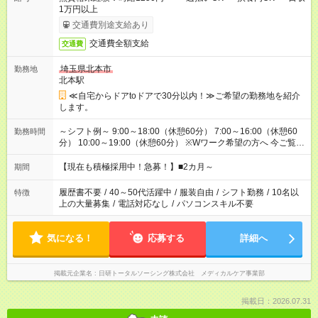
1万円以上
交通費別途支給あり
交通費全額支給
交通費
埼玉県北本市
勤務地
北本駅
≪自宅からドアtoドアで30分以内！≫ご希望の勤務地を紹介
します。
～シフト例～ 9:00～18:00（休憩60分） 7:00～16:00（休憩60
勤務時間
分） 10:00～19:00（休憩60分） ※Wワーク希望の方へ 今ご覧の
お仕事で希望する勤務時間と、もう1つのお仕事の勤務時間の合
計が 週40時間を超えなければOKです。
【現在も積極採用中！急募！】■2カ月～
期間
履歴書不要
/
40～50代活躍中
/
服装自由
/
シフト勤務
/
10名以
特徴
上の大量募集
/
電話対応なし
/
パソコンスキル不要
気になる！
応募する
詳細へ
掲載元企業名
日研トータルソーシング株式会社 メディカルケア事業部
掲載日：2026.07.31