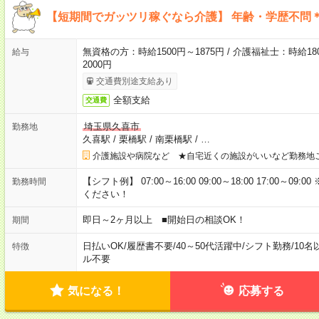
【短期間でガッツリ稼ぐなら介護】 年齢・学歴不問＊
無資格の方：時給1500円～1875円 / 介護福祉士：時給180
給与
2000円
交通費別途支給あり
全額支給
交通費
埼玉県久喜市
勤務地
久喜駅
/
栗橋駅
/
南栗橋駅
/
…
介護施設や病院など ★自宅近くの施設がいいなど勤務地
【シフト例】 07:00～16:00 09:00～18:00 17:00
勤務時間
ください！
即日～2ヶ月以上 ■開始日の相談OK！
期間
日払いOK
/
履歴書不要
/
40～50代活躍中
/
シフト勤務
/
10名
特徴
ル不要
気になる！
応募する