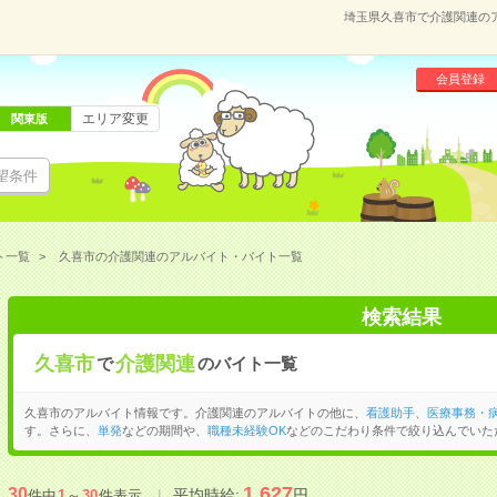
埼玉県久喜市で介護関連の
会員登録
エリア変更
関東版
望条件
ト一覧
久喜市の介護関連のアルバイト・バイト一覧
検索結果
久喜市
介護関連
で
のバイト一覧
久喜市のアルバイト情報です。介護関連のアルバイトの他に、
看護助手
、
医療事務・
す。さらに、
単発
などの期間や、
職種未経験OK
などのこだわり条件で絞り込んでいた
1,627
30
平均時給:
円
件中
1
～
30
件表示