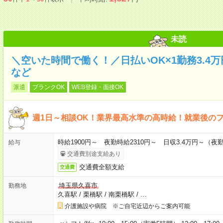
未読
＼空いた時間で働く！／日払いOK×1勤務3.4
など
派遣
ブランクOK
WEB登録・面接OK
週1日～相談OK！業界最高水準の高時給！就業後の
時給1900円～ 夜勤時給2310円～ 日収3.4万円～（夜勤時
給与
交通費別途支給あり
交通費全額支給
交通費
埼玉県久喜市
勤務地
久喜駅
/
栗橋駅
/
南栗橋駅
/
…
介護施設や病院 ※ご自宅近辺からご案内可能