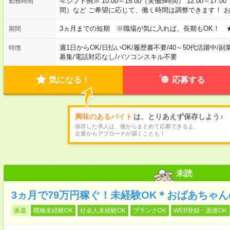
≪シフト例≫ 10:00～15:00（実働5時間） 12:00～17:0
勤務時間
間）など ご希望に応じて、働く時間は調整できます！ 
3ヵ月までの短期 ※職場が気に入れば、長期もOK！ 
期間
週1日からOK
/
日払いOK
/
履歴書不要
/
40～50代活躍中
/
副
特徴
募集
/
電話対応なし
/
パソコンスキル不要
気になる！
応募する
興味のあるバイト
は、とりあえず保存しよう♪
保存した求人は、後からまとめて応募できるよ。
企業からアプローチが届くことも！
未読
3ヵ月で79万円稼ぐ！未経験OK＊おばあちゃ
派遣
職種未経験OK
社会人未経験OK
ブランクOK
WEB登録・面接OK