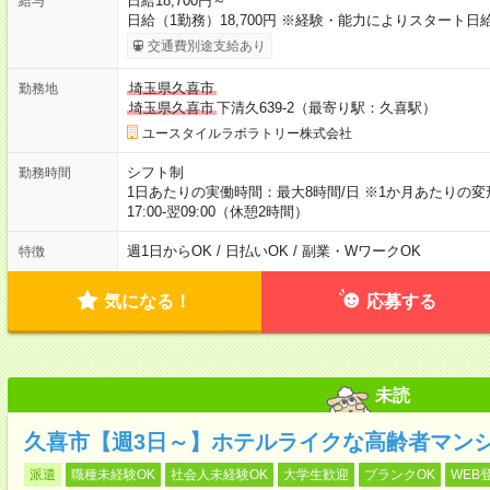
日給18,700円～
給与
日給（1勤務）18,700円 ※経験・能力によりスタート
交通費別途支給あり
埼玉県久喜市
勤務地
埼玉県久喜市
下清久639-2（最寄り駅：久喜駅）
ユースタイルラボラトリー株式会社
シフト制
勤務時間
1日あたりの実働時間：最大8時間/日 ※1か月あたりの変
17:00-翌09:00（休憩2時間）
週1日からOK / 日払いOK / 副業・WワークOK
特徴
気になる！
応募する
未読
久喜市【週3日～】ホテルライクな高齢者マン
派遣
職種未経験OK
社会人未経験OK
大学生歓迎
ブランクOK
WEB