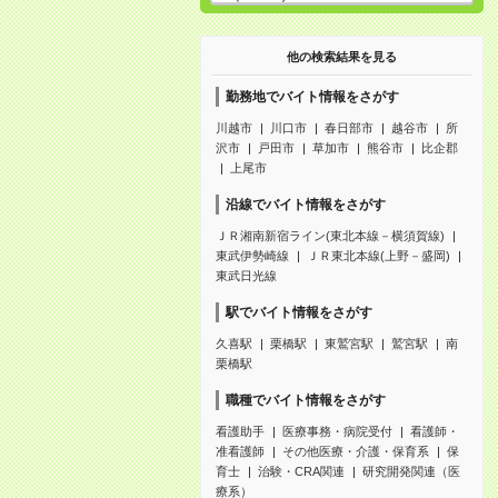
他の検索結果を見る
勤務地でバイト情報をさがす
川越市
川口市
春日部市
越谷市
所
沢市
戸田市
草加市
熊谷市
比企郡
上尾市
沿線でバイト情報をさがす
ＪＲ湘南新宿ライン(東北本線－横須賀線)
東武伊勢崎線
ＪＲ東北本線(上野－盛岡)
東武日光線
駅でバイト情報をさがす
久喜駅
栗橋駅
東鷲宮駅
鷲宮駅
南
栗橋駅
職種でバイト情報をさがす
看護助手
医療事務・病院受付
看護師・
准看護師
その他医療・介護・保育系
保
育士
治験・CRA関連
研究開発関連（医
療系）