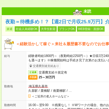
未読
夜勤＝待機多め！？【週2日で月収25.9万円】
派遣
社会人未経験OK
大学生歓迎
ブランクOK
WEB登録・面接OK
＜経験活かして稼ぐ＞来社＆履歴書不要なのでお仕
経験者時給1800円～（夜勤時給2250円～）★日収3万
給与
も選べます）※稼働開始時は手続き完了次第のお支払い
交通費別途支給あり
交通費支給※規定有
交通費
25～30万円
月収例
埼玉県久喜市
勤務地
久喜駅
/
栗橋駅
/
南栗橋駅
/
…
＜ご近所の老人ホームなど＞
16:00～翌9:00 ※残業なし！ ※Wワークの場合、他
勤務時間