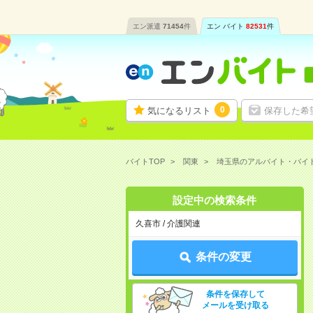
エン派遣
71454
件
エン バイト
82531
件
0
気になるリスト
保存した希
バイトTOP
関東
埼玉県のアルバイト・バイ
設定中の検索条件
久喜市 / 介護関連
条件の変更
条件を保存して
メールを受け取る