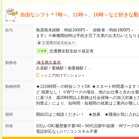
自由なシフト＊7時～、11時～、16時～など好きな
無資格未経験：時給1600円～ 経験者：時給1800円
給与
ます）※稼働開始時は手続き完了次第のお支払いとなり
交通費別途支給あり
交通費全額支給※規定有
交通費
埼玉県久喜市
勤務地
久喜駅
/
栗橋駅
/
南栗橋駅
/
…
＜シニア向けマンション＞
★1日6時間～の時短シフトOK ★スタート時間選べます！ 7:00～16
勤務時間
ど 残業なし！ ※Wワークの場合、他のお仕事と合わせ週
に基づき、週20時間以上勤務は社会保険への加入対象と
則禁止）により、短時間・短期間の就業はご案内が難し
開始日はご相談ください！ ★急募 ★職場が気に入れ
期間
日払いOK
/
履歴書不要
/
40～50代活躍中
/
副業・WワークO
特徴
電話対応なし
/
パソコンスキル不要