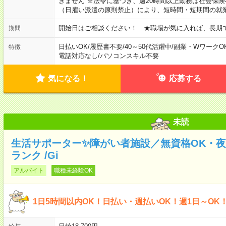
きません ※法令に基づき、週20時間以上勤務は社会保
（日雇い派遣の原則禁止）により、短時間・短期間の就
開始日はご相談ください！ ★職場が気に入れば、長期
期間
日払いOK
/
履歴書不要
/
40～50代活躍中
/
副業・WワークO
特徴
電話対応なし
/
パソコンスキル不要
気になる！
応募する
未読
生活サポーター✨障がい者施設／無資格OK・
ランク /Gi
アルバイト
職種未経験OK
1日5時間以内OK！日払い・週払いOK！週1日～OK