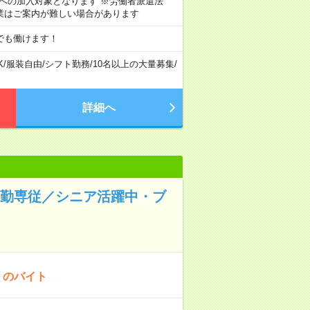
険への加入対象となります ※労働者派遣法
業はご案内が難しい場合があります
でも働けます！
K
/
服装自由
/
シフト勤務
/
10名以上の大量募集
/
詳細へ
夜勤専従／シニア活躍中・ブ
！のバイト