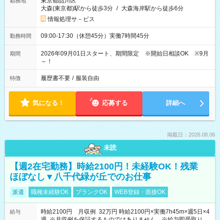
東京都品川区
勤務地
大森(東京都)駅から徒歩3分
/
大森海岸駅から徒歩6分
情報処理サ－ビス
09:00-17:30（休憩45分）実働7時間45分
勤務時間
2026年09月01日スタート、期間限定 ※開始日相談OK ※9月
期間
～！
履歴書不要
/
服装自由
特徴
気になる！
応募する
詳細へ
掲載日：2026.08.06
未読
【週2在宅勤務】時給2100円！未経験OK！残業
ほぼなし▼八千代緑が丘でのお仕事
派遣
職種未経験OK
ブランクOK
WEB登録・面接OK
時給2100円 月収例 32万円 時給2100円×実働7h45m×週5日×4
給与
週 ※月収例を保証するものではありません。※給与即受取りサ