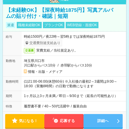
【未経験OK】【深夜時給1875円】写真アルバ
ムの貼り付け・確認｜短期
派遣
職種未経験OK
ブランクOK
WEB登録・面接OK
時給1500円／夜22時～翌5時までは深夜時給1875円
給与
交通費別途支給あり
実費支給／当社規定あり。
交通費
埼玉県川口市
勤務地
川口駅からバス10分
/
赤羽駅からバス10分
情報・出版・メディア
(1)21:00-06:00(休憩60分) ※入社後の最初2～3週間は9:00～
勤務時間
18:00（実働8時間）の日勤で勤務になります
1ヶ月以上3ヶ月未満／即日～9/30まで（延長の可能性あり）
期間
履歴書不要
/
40～50代活躍中
/
服装自由
特徴
気になる！
応募する
詳細へ