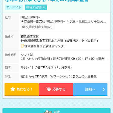
アルバイト
職種未経験OK
時給1,300円～
給与
★交通費一部支給 時給1,300円～ ※試験・役割により手当あり
※勤務回数により昇給あり 【即給（前払い）オプションあ
交通費別途支給あり
り！】 希望される場合、勤務から1週間ほどで給与の一部を受け
取れます。 ※手数料418円がかかります。 【過去試験日の収入
横浜市青葉区
勤務地
例】 ・河合塾模擬試験 8:30～17:30（休憩1時間） 時給1,300円
神奈川県横浜市青葉区あざみ野（最寄り駅：あざみ野駅）
×8時間＝日収10,400円＋交通費 ※当日の役割により時給＋100
円の場合あり ・国家試験 7:00～13:30（休憩なし） 時給1,300
株式会社全国試験運営センター
円（役割手当＋100円）×6時間＝日収8,400円＋交通費 【試用期
間】試用期間なし
シフト制
勤務時間
1日あたりの実働時間：最大7時間/日 09：00～17：00 ※勤務時
間は 試験により異なります。
単発・1日のみOK / 短期（1ヶ月以内）
期間
週1日からOK / 副業・WワークOK / 10名以上の大量募集
特徴
気になる！
応募する
詳細へ
未読