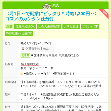
未読
NEW
〈月1日～で副業にピッタリ＊時給1,300円～〉
コスメのカンタン仕分け
派遣
職種未経験OK
社会人未経験OK
大学生歓迎
ブランクOK
WEB登録・面接OK
時給1,300円～1,625円
給与
交通費別途支給あり
■ 交通費規定内支給 ※派遣先による
交通費
埼玉県和光市
勤務地
和光市駅からバイク・車
■物流センターなど ■勤務地選べます
【1日3時間～も相談OK!】 ＜シフト例＞ 9:00～12:00 12:00～
勤務時間
17:00 17:00～22:00 18:00～21:00 など こちら以外の時間帯も
お気軽にご相談ください！
単発1日～！ ★勤務開始日や期間はお気軽にご相談くださ
期間
い！ ＃8月～ ＃9月～
週1日からOK
/
日払いOK
/
履歴書不要
/
40～50代活躍中
/
副
特徴
業・WワークOK
/
服装自由
/
シフト勤務
/
10名以上の大量募