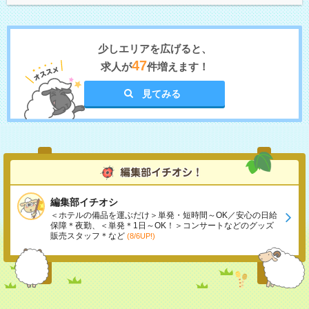
少しエリアを広げると、
47
求人が
件増えます！
見てみる
編集部イチオシ
＜ホテルの備品を運ぶだけ＞単発・短時間～OK／安心の日給
保障＊夜勤、＜単発＊1日～OK！＞コンサートなどのグッズ
販売スタッフ＊など
(8/6UP!)