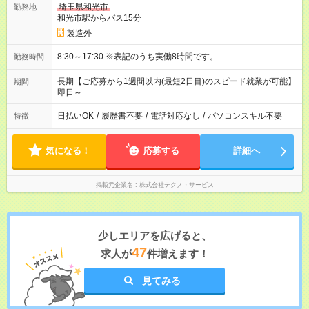
埼玉県和光市
勤務地
和光市駅からバス15分
製造外
8:30～17:30 ※表記のうち実働8時間です。
勤務時間
長期【ご応募から1週間以内(最短2日目)のスピード就業が可能】
期間
即日～
日払いOK
/
履歴書不要
/
電話対応なし
/
パソコンスキル不要
特徴
気になる！
応募する
詳細へ
掲載元企業名
株式会社テクノ・サービス
少しエリアを広げると、
47
求人が
件増えます！
見てみる