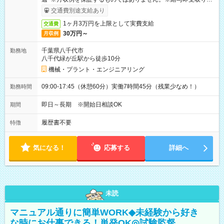
ービス利用可（利用条件有）
交通費別途支給あり
1ヶ月3万円を上限として実費支給
交通費
30万円～
月収例
千葉県八千代市
勤務地
八千代緑が丘駅から徒歩10分
機械・プラント・エンジニアリング
09:00-17:45（休憩60分）実働7時間45分（残業少なめ！）
勤務時間
即日～長期 ※開始日相談OK
期間
履歴書不要
特徴
気になる！
応募する
詳細へ
未読
マニュアル通りに簡単WORK◆未経験から好き
な時にお仕事できる！単発OK◎試験監督