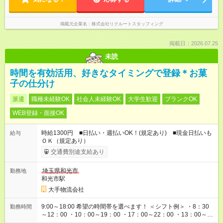
掲載元企業名
株式会社リクルートスタッフィング
掲載日：2026.07.25
未読
時間を有効活用、好きなタイミングで登録＊お菓
子の仕分け
派遣
職種未経験OK
社会人未経験OK
大学生歓迎
ブランクOK
WEB登録・面接OK
時給1300円 ■日払い・週払いOK！(規定あり) ■現金日払いも
給与
ＯＫ（規定あり）
交通費別途支給あり
埼玉県和光市
勤務地
和光市駅
大手物流会社
9:00～18:00 希望の時間帯を選べます！ ＜シフト例＞ ・8：30
勤務時間
～12：00 ・10：00～19：00 ・17：00～22：00 ・13：00～
22：00 ・22：00～翌6：00 など