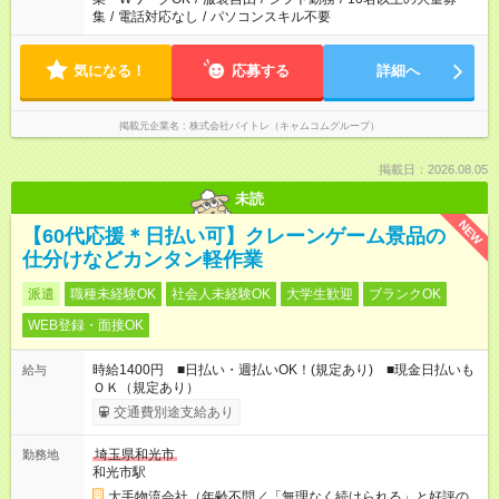
集
/
電話対応なし
/
パソコンスキル不要
気になる！
応募する
詳細へ
掲載元企業名
株式会社バイトレ（キャムコムグループ）
掲載日：2026.08.05
未読
NEW
【60代応援＊日払い可】クレーンゲーム景品の
仕分けなどカンタン軽作業
派遣
職種未経験OK
社会人未経験OK
大学生歓迎
ブランクOK
WEB登録・面接OK
時給1400円 ■日払い・週払いOK！(規定あり) ■現金日払いも
給与
ＯＫ（規定あり）
交通費別途支給あり
埼玉県和光市
勤務地
和光市駅
大手物流会社（年齢不問／「無理なく続けられる」と好評の