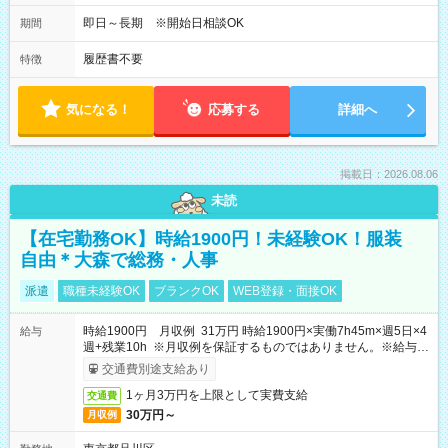
即日～長期 ※開始日相談OK
期間
履歴書不要
特徴
気になる！
応募する
詳細へ
掲載日：2026.08.06
未読
【在宅勤務OK】時給1900円！未経験OK！服装
自由＊大森で総務・人事
派遣
職種未経験OK
ブランクOK
WEB登録・面接OK
時給1900円 月収例 31万円 時給1900円×実働7h45m×週5日×4
給与
週+残業10h ※月収例を保証するものではありません。※給与即
受取りサービス利用可（利用条件有）
交通費別途支給あり
1ヶ月3万円を上限として実費支給
交通費
30万円～
月収例