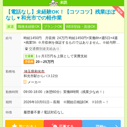
未読
NEW
【電話なし】未経験OK！【コツコツ】残業ほぼ
なし▼和光市での軽作業
派遣
職種未経験OK
ブランクOK
WEB登録・面接OK
時給1450円 月収例 24万円 時給1450円×実働8h×週5日×4週
給与
+残業5h ※月収例を保証するものではありません。※給与即受取
りサービス利用可（利用条件有）
交通費別途支給あり
1ヶ月3万円を上限として実費支給
交通費
20～25万円
月収例
埼玉県和光市
勤務地
和光市駅からバス12分
メーカー
09:00-18:00（休憩60分）実働8時間（残業少なめ！）
勤務時間
2026年10月01日～長期 ※開始日相談OK ※10月～！
期間
履歴書不要
/
電話対応なし
特徴
気になる！
応募する
詳細へ