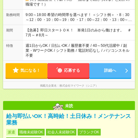
職場です！）
9:00～18:00 希望の時間帯を選べます！ ＜シフト例＞ ・8：30
勤務時間
～12：00 ・10：00～19：00 ・17：00～22：00 ・13：00～
22：00 ・22：00～翌6：00 など
【急募】即日スタートＯＫ！ 単発1日のみから働けます。 ＃
期間
7月～＃8月～
週1日からOK
/
日払いOK
/
履歴書不要
/
40～50代活躍中
/
副
特徴
業・WワークOK
/
シフト勤務
/
電話対応なし
/
パソコンスキル
不要
気になる！
応募する
詳細へ
掲載元企業名
株式会社マイワーク（シニア）
未読
給与即払いOK！高時給！土日休み！メンテナンス
業務
派遣
職種未経験OK
社会人未経験OK
ブランクOK