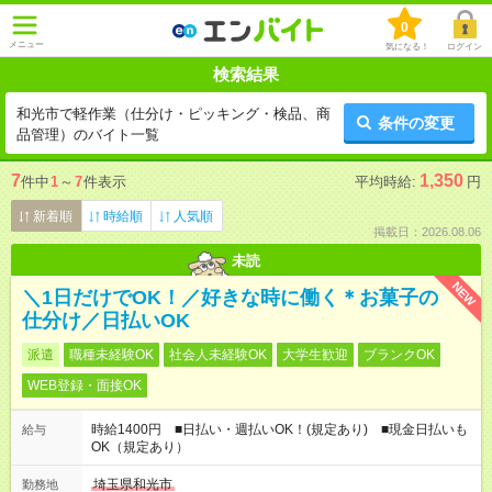
0
メニュー
気になる！
ログイン
検索結果
和光市で軽作業（仕分け・ピッキング・検品、商
条件の変更
品管理）のバイト一覧
7
1,350
件中
1
～
7
件表示
平均時給:
円
新着順
時給順
人気順
掲載日：2026.08.06
未読
NEW
＼1日だけでOK！／好きな時に働く＊お菓子の
仕分け／日払いOK
派遣
職種未経験OK
社会人未経験OK
大学生歓迎
ブランクOK
WEB登録・面接OK
時給1400円 ■日払い・週払いOK！(規定あり) ■現金日払いも
給与
OK（規定あり）
埼玉県和光市
勤務地