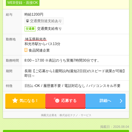
WEB登録・面接OK
時給1200円
給与
交通費別途支給あり
交通費支給有り
交通費
埼玉県和光市
勤務地
和光市駅からバス13分
食品関連企業
8:00～17:00 ※表記のうち実働7時間30分です。
勤務時間
長期【ご応募から1週間以内(最短2日目)のスピード就業が可能】
期間
即日～
日払いOK
/
履歴書不要
/
電話対応なし
/
パソコンスキル不要
特徴
気になる！
応募する
詳細へ
掲載元企業名
株式会社テクノ・サービス
掲載日：2026.08.04