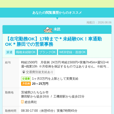
あなたの閲覧履歴からのオススメ
掲載日：2026.08.06
未読
【在宅勤務OK】17時まで＊未経験OK！車通勤
OK＊勝田での営業事務
派遣
職種未経験OK
ブランクOK
WEB登録・面接OK
時給1500円 月収例 24万円 時給1500円×実働7h45m×週5日×4
給与
週+残業10h ※月収例を保証するものではありません。※給与即
受取りサービス利用可（利用条件有）
交通費別途支給あり
1ヶ月3万円を上限として実費支給
交通費
20～25万円
月収例
茨城県ひたちなか市
勤務地
勝田駅から徒歩16分
/
工機前駅から徒歩22分
総合商社
08:30-17:00（休憩45分）実働7時間45分
勤務時間