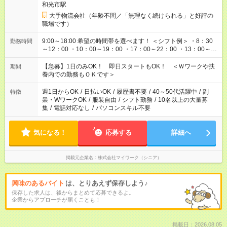
和光市駅
大手物流会社（年齢不問／「無理なく続けられる」と好評の
職場です）
9:00～18:00 希望の時間帯を選べます！ ＜シフト例＞ ・8：30
勤務時間
～12：00 ・10：00～19：00 ・17：00～22：00 ・13：00～
22：00 ・22：00～翌6：00 など
【急募】1日のみOK！ 即日スタートもOK！ ＜Ｗワークや扶
期間
養内での勤務もＯＫです＞
週1日からOK
/
日払いOK
/
履歴書不要
/
40～50代活躍中
/
副
特徴
業・WワークOK
/
服装自由
/
シフト勤務
/
10名以上の大量募
集
/
電話対応なし
/
パソコンスキル不要
気になる！
応募する
詳細へ
掲載元企業名
株式会社マイワーク（シニア）
興味のあるバイト
は、とりあえず保存しよう♪
保存した求人は、後からまとめて応募できるよ。
企業からアプローチが届くことも！
掲載日：2026.08.05