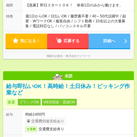
【急募】即日スタートＯＫ！ 単発1日のみから働けます。
期間
週1日からOK
/
日払いOK
/
履歴書不要
/
40～50代活躍中
/
副
特徴
業・WワークOK
/
服装自由
/
シフト勤務
/
10名以上の大量募
集
/
電話対応なし
/
パソコンスキル不要
気になる！
応募する
詳細へ
掲載元企業名
株式会社マイワーク
未読
給与即払いOK！高時給！土日休み！ピッキング作
業など
派遣
ブランクOK
WEB登録・面接OK
時給1400円
給与
交通費別途支給あり
交通費支給有り
交通費