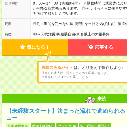
8：30～17：30（実働8時間） ※勤務時間は就業先に
勤務時間
が可能な就業先もあります。 ◎今よりもさらに働きや
をあげて取り組んでいます。
長期（期間を定めない雇用契約を当社と結びます）派遣
期間
40～50代活躍中
/
服装自由
/
10名以上の大量募集
特徴
気になる！
応募する
興味のあるバイト
は、とりあえず保存しよう♪
保存した求人は、後からまとめて応募できるよ。
企業からアプローチが届くことも！
未読
【未経験スタート】決まった流れで進められる！
ュー
無期雇用派遣
職種未経験OK
ブランクOK
WEB登録・面接OK