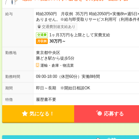
時給2050円 月収例 35万円 時給2050円×実働8h×週
給与
ありません。※給与即受取りサービス利用可（利用条件
交通費別途支給あり
1ヶ月3万円を上限として実費支給
交通費
30万円～
月収例
東京都中央区
勤務地
勝どき駅から徒歩5分
運輸・倉庫・物流業
09:00-18:00（休憩60分）実働8時間
勤務時間
即日～長期 ※開始日相談OK
期間
履歴書不要
特徴
気になる！
応募する