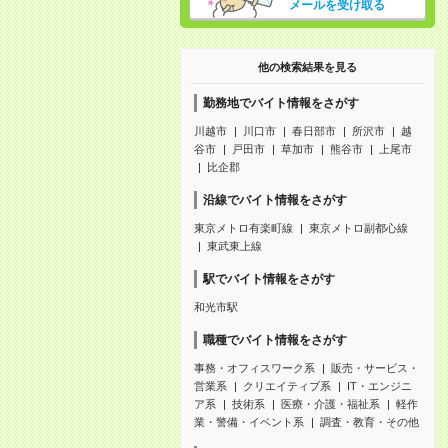
メールを受け取る
他の検索結果を見る
勤務地でバイト情報をさがす
川越市
川口市
春日部市
所沢市
越
谷市
戸田市
草加市
熊谷市
上尾市
比企郡
沿線でバイト情報をさがす
東京メトロ有楽町線
東京メトロ副都心線
東武東上線
駅でバイト情報をさがす
和光市駅
職種でバイト情報をさがす
事務・オフィスワーク系
販売・サービス・
営業系
クリエイティブ系
IT・エンジニ
ア系
技術系
医療・介護・福祉系
軽作
業・警備・イベント系
調査・教育・その他