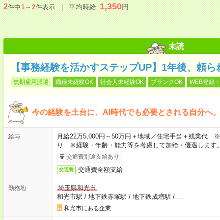
1,350
2
平均時給:
円
件中
1
～
2
件表示
未読
【事務経験を活かすステップUP】1年後、頼ら
無期雇用派遣
職種未経験OK
社会人未経験OK
ブランクOK
WEB登録・
今の経験を土台に、AI時代でも必要とされる自分へ
月給22万5,000円～50万円＋地域／住宅手当＋残業代
給与
り ※経験・年齢・能力等を考慮して加給・優遇します
交通費別途支給あり
交通費全額支給
交通費
埼玉県和光市
勤務地
和光市駅
/
地下鉄赤塚駅
/
地下鉄成増駅
/
…
和光市にある企業