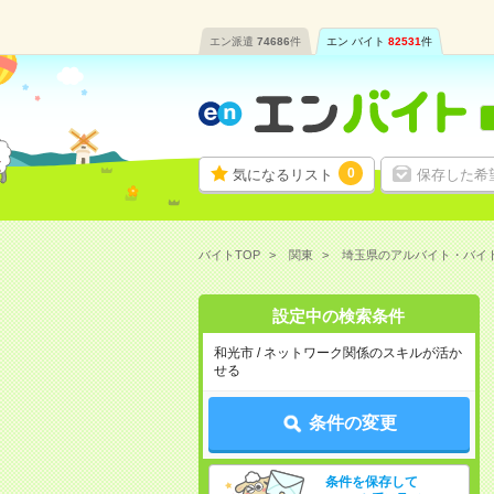
エン派遣
74686
件
エン バイト
82531
件
0
気になるリスト
保存した希
バイトTOP
関東
埼玉県のアルバイト・バイ
設定中の検索条件
和光市 / ネットワーク関係のスキルが活か
せる
条件の変更
条件を保存して