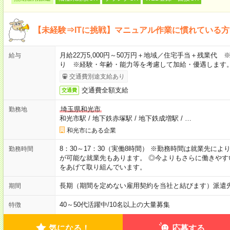
【未経験⇒ITに挑戦】マニュアル作業に慣れている
月給22万5,000円～50万円＋地域／住宅手当＋残業代
給与
り ※経験・年齢・能力等を考慮して加給・優遇します
交通費別途支給あり
交通費全額支給
交通費
埼玉県和光市
勤務地
和光市駅
/
地下鉄赤塚駅
/
地下鉄成増駅
/
…
和光市にある企業
8：30～17：30（実働8時間） ※勤務時間は就業先に
勤務時間
が可能な就業先もあります。 ◎今よりもさらに働きや
をあげて取り組んでいます。
長期（期間を定めない雇用契約を当社と結びます）派遣
期間
40～50代活躍中
/
10名以上の大量募集
特徴
気になる！
応募する