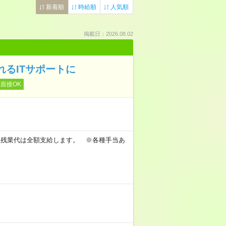
新着順
時給順
人気順
掲載日：2026.08.02
れるITサポートに
面接OK
。
 ※残業代は全額支給します。 ※各種手当あ
。