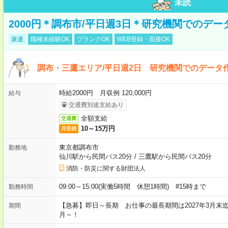
未読
2000円＊調布市/平日週3日＊研究機関でのデ
派遣
職種未経験OK
ブランクOK
WEB登録・面接OK
調布・三鷹エリア/平日週2日 研究機関でのデータ作
時給2000円 月収例 120,000円
給与
交通費別途支給あり
全額支給
交通費
10～15万円
月収例
東京都調布市
勤務地
仙川駅から民間バス20分
/
三鷹駅から民間バス20分
消防・防災に関する財団法人
09:00～15:00(実働5時間 休憩1時間) #15時まで
勤務時間
【急募】即日～長期 お仕事の最長期間は2027年3月末
期間
月～！