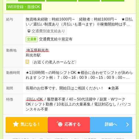
WEB登録・面接OK
無資格未経験：時給1600円～ 経験者：時給1800円～ ★日払
給与
い／週払い制度あり（月払いも選べます）※稼働開始時は手続き
完了次第のお支払いとなります。
交通費別途支給あり
交通費支給※規定有
交通費
埼玉県和光市
勤務地
和光市駅
〈お近くの老人ホームなど〉
★1日6時間～の時短シフトOK ★都合に合わせてシフトが決めら
勤務時間
れます シフト例： 7：00～16：00 9：00～15：00 9：00～
18：00 11：00～20：00 など ※Wワークの場合、他のお仕事と
合わせ週40時間超の就業はご案内できません ※法令に基づき、
長期のお仕事です。開始日はご相談ください！ ★急募
期間
週20時間以上勤務は社会保険への加入対象となります ※労働者
派遣法（日雇い派遣の原則禁止）により、短時間・短期間の就
日払いOK
/
履歴書不要
/
40～50代活躍中
/
副業・Wワーク
特徴
業はご案内が難しい場合があります
OK
/
シフト勤務
/
10名以上の大量募集
/
電話対応なし
/
パソコ
ンスキル不要
気になる！
応募する
詳細へ