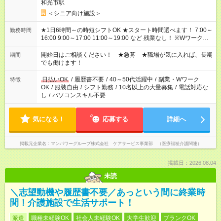
和光市駅
＜シニア向け施設＞
★1日6時間～の時短シフトOK ★スタート時間選べます！ 7:00～
勤務時間
16:00 9:00～17:00 11:00～19:00 など 残業なし！ ※Wワークの
場合、他のお仕事と合わせ週40時間超の就業はご案内できませ
ん ※法令に基づき、週20時間以上勤務は社会保険への加入対象
開始日はご相談ください！ ★急募 ★職場が気に入れば、長期
期間
となります ※労働者派遣法（日雇い派遣の原則禁止）により、
でも働けます！
短時間・短期間の就業はご案内が難しい場合があります
日払いOK
/
履歴書不要
/
40～50代活躍中
/
副業・Wワーク
特徴
OK
/
服装自由
/
シフト勤務
/
10名以上の大量募集
/
電話対応な
し
/
パソコンスキル不要
気になる！
応募する
詳細へ
掲載元企業名
マンパワーグループ株式会社 ケアサービス事業部 （医療福祉介護関連）
掲載日：2026.08.04
未読
＼志望動機や履歴書不要／あっという間に終業時
間！介護施設で生活サポート！
派遣
職種未経験OK
社会人未経験OK
大学生歓迎
ブランクOK