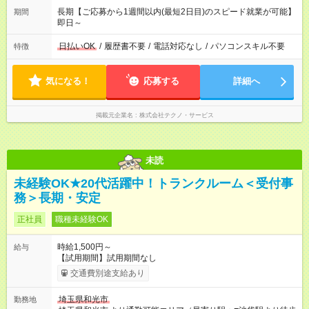
長期【ご応募から1週間以内(最短2日目)のスピード就業が可能】
期間
即日～
日払いOK
/
履歴書不要
/
電話対応なし
/
パソコンスキル不要
特徴
気になる！
応募する
詳細へ
掲載元企業名
株式会社テクノ・サービス
未読
未経験OK★20代活躍中！トランクルーム＜受付事
務＞長期・安定
正社員
職種未経験OK
時給1,500円～
給与
【試用期間】試用期間なし
交通費別途支給あり
埼玉県和光市
勤務地