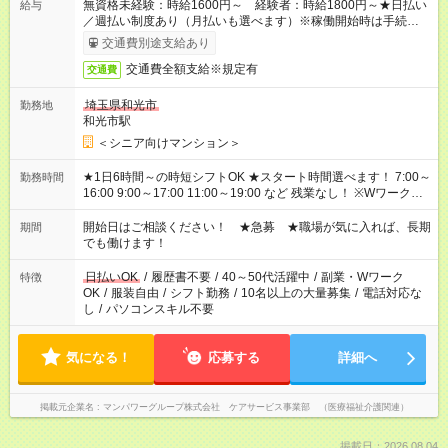
無資格未経験：時給1600円～ 経験者：時給1800円～★日払い
給与
／週払い制度あり（月払いも選べます）※稼働開始時は手続き完
了次第のお支払いとなります。
交通費別途支給あり
交通費全額支給※規定有
交通費
埼玉県和光市
勤務地
和光市駅
＜シニア向けマンション＞
★1日6時間～の時短シフトOK ★スタート時間選べます！ 7:00～
勤務時間
16:00 9:00～17:00 11:00～19:00 など 残業なし！ ※Wワークの
場合、他のお仕事と合わせ週40時間超の就業はご案内できませ
ん ※法令に基づき、週20時間以上勤務は社会保険への加入対象
開始日はご相談ください！ ★急募 ★職場が気に入れば、長期
期間
となります ※労働者派遣法（日雇い派遣の原則禁止）により、
でも働けます！
短時間・短期間の就業はご案内が難しい場合があります
日払いOK
/
履歴書不要
/
40～50代活躍中
/
副業・Wワーク
特徴
OK
/
服装自由
/
シフト勤務
/
10名以上の大量募集
/
電話対応な
し
/
パソコンスキル不要
気になる！
応募する
詳細へ
掲載元企業名
マンパワーグループ株式会社 ケアサービス事業部 （医療福祉介護関連）
掲載日：2026.08.04