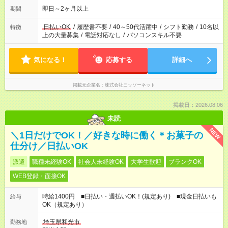
即日～2ヶ月以上
期間
日払いOK
/
履歴書不要
/
40～50代活躍中
/
シフト勤務
/
10名以
特徴
上の大量募集
/
電話対応なし
/
パソコンスキル不要
気になる！
応募する
詳細へ
掲載元企業名
株式会社ニッソーネット
掲載日：2026.08.06
未読
NEW
＼1日だけでOK！／好きな時に働く＊お菓子の
仕分け／日払いOK
派遣
職種未経験OK
社会人未経験OK
大学生歓迎
ブランクOK
WEB登録・面接OK
時給1400円 ■日払い・週払いOK！(規定あり) ■現金日払いも
給与
OK（規定あり）
埼玉県和光市
勤務地