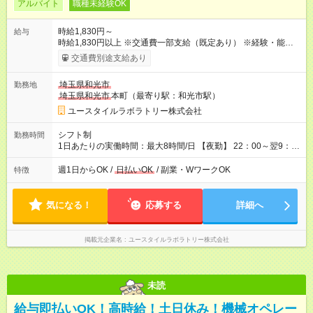
アルバイト
職種未経験OK
時給1,830円～
給与
時給1,830円以上 ※交通費一部支給（既定あり） ※経験・能力を
考慮して決定します 【収入例】 週1回勤務の場合：1,830円×8時
交通費別途支給あり
間×4回=5万8,560円 週3回勤務の場合：1,830円×8時間×12回
=17万5,680円 【試用期間】試用期間あり 試用期間の長さ：2ヶ
埼玉県和光市
勤務地
月 ※ 雇用形態と給与に、本採用時と異なる部分があります。 雇
埼玉県和光市
本町（最寄り駅：和光市駅）
用形態：本採用時と同じです。 給与：時給 1,580円以上
ユースタイルラボラトリー株式会社
シフト制
勤務時間
1日あたりの実働時間：最大8時間/日 【夜勤】 22：00～翌9：
00 ※週1日～OK ／ 夜勤専従 ＊＊ 勤務時間例 ＊＊ ■22時か
ら翌7時 ■23時から翌8時 ■24時から翌9時 など ※上記の時間
週1日からOK /
日払いOK
/ 副業・WワークOK
特徴
内で8時間勤務（休憩1時間）ご利用者様により、時間は異なり
ます。 ※曜日固定（毎週同じ曜日での勤務となります）
気になる！
応募する
詳細へ
掲載元企業名
ユースタイルラボラトリー株式会社
未読
給与即払いOK！高時給！土日休み！機械オペレー