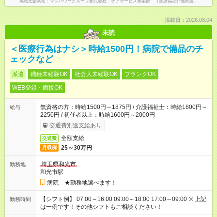
掲載元企業名
マンパワーグループ株式会社 ケアサービス事業部 （医療福祉介護関連）
掲載日：2026.08.04
未読
＜医療行為はナシ＞時給1500円！病院で備品のチ
ェックなど
派遣
職種未経験OK
社会人未経験OK
ブランクOK
WEB登録・面接OK
無資格の方：時給1500円～1875円 / 介護福祉士：時給1800円～
給与
2250円 / 初任者以上：時給1600円～2000円
交通費別途支給あり
全額支給
交通費
25～30万円
月収例
埼玉県和光市
勤務地
和光市駅
病院 ★勤務地選べます！
【シフト例】 07:00～16:00 09:00～18:00 17:00～09:00 ※ 上記
勤務時間
は一例です！その他シフトもご相談ください！