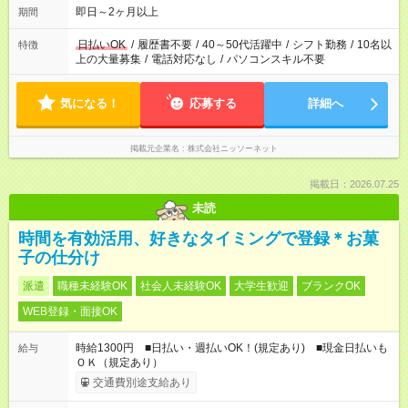
即日～2ヶ月以上
期間
日払いOK
/
履歴書不要
/
40～50代活躍中
/
シフト勤務
/
10名以
特徴
上の大量募集
/
電話対応なし
/
パソコンスキル不要
気になる！
応募する
詳細へ
掲載元企業名
株式会社ニッソーネット
掲載日：2026.07.25
未読
時間を有効活用、好きなタイミングで登録＊お菓
子の仕分け
派遣
職種未経験OK
社会人未経験OK
大学生歓迎
ブランクOK
WEB登録・面接OK
時給1300円 ■日払い・週払いOK！(規定あり) ■現金日払いも
給与
ＯＫ（規定あり）
交通費別途支給あり