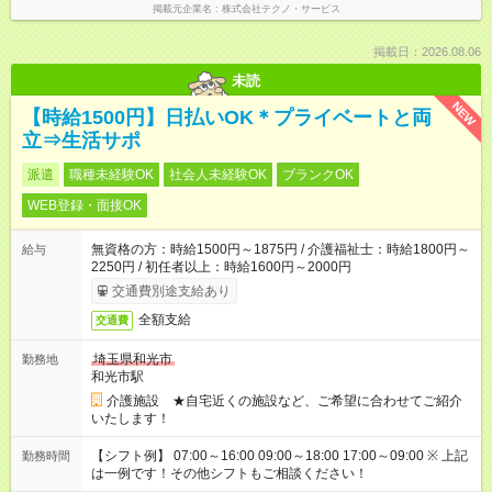
掲載元企業名
株式会社テクノ・サービス
掲載日：2026.08.06
未読
NEW
【時給1500円】日払いOK＊プライベートと両
立⇒生活サポ
派遣
職種未経験OK
社会人未経験OK
ブランクOK
WEB登録・面接OK
無資格の方：時給1500円～1875円 / 介護福祉士：時給1800円～
給与
2250円 / 初任者以上：時給1600円～2000円
交通費別途支給あり
全額支給
交通費
埼玉県和光市
勤務地
和光市駅
介護施設 ★自宅近くの施設など、ご希望に合わせてご紹介
いたします！
【シフト例】 07:00～16:00 09:00～18:00 17:00～09:00 ※ 上記
勤務時間
は一例です！その他シフトもご相談ください！