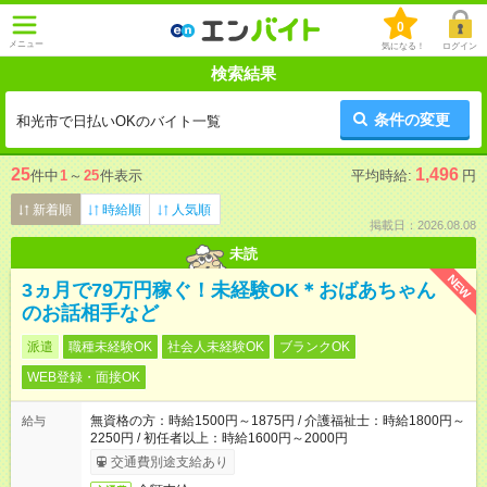
0
メニュー
気になる！
ログイン
検索結果
条件の変更
和光市で日払いOKのバイト一覧
25
1,496
件中
1
～
25
件表示
平均時給:
円
新着順
時給順
人気順
掲載日：2026.08.08
未読
NEW
3ヵ月で79万円稼ぐ！未経験OK＊おばあちゃん
のお話相手など
派遣
職種未経験OK
社会人未経験OK
ブランクOK
WEB登録・面接OK
無資格の方：時給1500円～1875円 / 介護福祉士：時給1800円～
給与
2250円 / 初任者以上：時給1600円～2000円
交通費別途支給あり