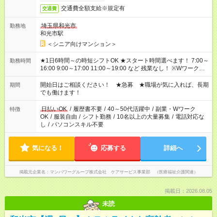
交通費全額支給※規定有
交通費
埼玉県和光市
勤務地
和光市駅
＜シニア向けマンション＞
★1日6時間～の時短シフトOK ★スタート時間選べます！ 7:00～
勤務時間
16:00 9:00～17:00 11:00～19:00 など 残業なし！ ※Wワークの
場合、他のお仕事と合わせ週40時間超の就業はご案内できませ
ん ※法令に基づき、週20時間以上勤務は社会保険への加入対象
開始日はご相談ください！ ★急募 ★職場が気に入れば、長期
期間
となります ※労働者派遣法（日雇い派遣の原則禁止）により、
でも働けます！
短時間・短期間の就業はご案内が難しい場合があります
日払いOK
/
履歴書不要
/
40～50代活躍中
/
副業・Wワーク
特徴
OK
/
服装自由
/
シフト勤務
/
10名以上の大量募集
/
電話対応な
し
/
パソコンスキル不要
気になる！
応募する
詳細へ
掲載元企業名
マンパワーグループ株式会社 ケアサービス事業部 （医療福祉介護関連）
掲載日：2026.08.05
未読