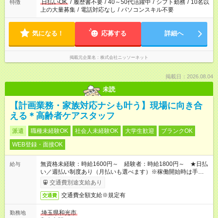
日払いOK
/
履歴書不要
/
40～50代活躍中
/
シフト勤務
/
10名以
特徴
上の大量募集
/
電話対応なし
/
パソコンスキル不要
気になる！
応募する
詳細へ
掲載元企業名
株式会社ニッソーネット
掲載日：2026.08.04
未読
【計画業務・家族対応ナシも叶う】現場に向き合
える＊高齢者ケアスタッフ
派遣
職種未経験OK
社会人未経験OK
大学生歓迎
ブランクOK
WEB登録・面接OK
無資格未経験：時給1600円～ 経験者：時給1800円～ ★日払
給与
い／週払い制度あり（月払いも選べます）※稼働開始時は手続き
完了次第のお支払いとなります。
交通費別途支給あり
交通費全額支給※規定有
交通費
埼玉県和光市
勤務地