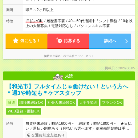
即日～2ヶ月以上
期間
日払いOK
/
履歴書不要
/
40～50代活躍中
/
シフト勤務
/
10名以
特徴
上の大量募集
/
電話対応なし
/
パソコンスキル不要
気になる！
応募する
詳細へ
掲載元企業名
株式会社ニッソーネット
掲載日：2026.08.05
未読
【和光市】フルタイムじゃ働けない！という方へ
＊週3や時短も＊ケアスタッフ
派遣
職種未経験OK
社会人未経験OK
大学生歓迎
ブランクOK
WEB登録・面接OK
無資格未経験：時給1600円～ 経験者：時給1800円～ ★日払
給与
い／週払い制度あり（月払いも選べます）※稼働開始時は手続き
完了次第のお支払いとなります。
交通費別途支給あり