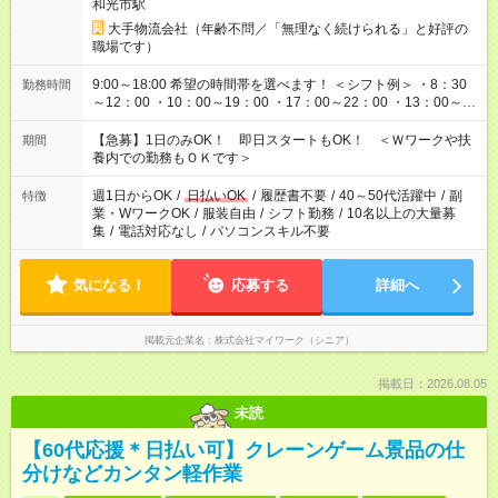
和光市駅
大手物流会社（年齢不問／「無理なく続けられる」と好評の
職場です）
9:00～18:00 希望の時間帯を選べます！ ＜シフト例＞ ・8：30
勤務時間
～12：00 ・10：00～19：00 ・17：00～22：00 ・13：00～
22：00 ・22：00～翌6：00 など
【急募】1日のみOK！ 即日スタートもOK！ ＜Ｗワークや扶
期間
養内での勤務もＯＫです＞
週1日からOK
/
日払いOK
/
履歴書不要
/
40～50代活躍中
/
副
特徴
業・WワークOK
/
服装自由
/
シフト勤務
/
10名以上の大量募
集
/
電話対応なし
/
パソコンスキル不要
気になる！
応募する
詳細へ
掲載元企業名
株式会社マイワーク（シニア）
掲載日：2026.08.05
未読
【60代応援＊日払い可】クレーンゲーム景品の仕
分けなどカンタン軽作業