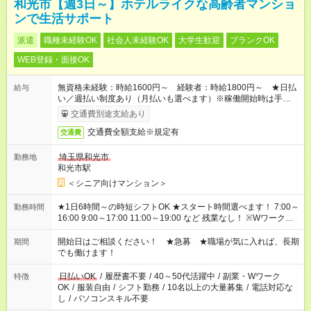
和光市【週3日～】ホテルライクな高齢者マンショ
ンで生活サポート
派遣
職種未経験OK
社会人未経験OK
大学生歓迎
ブランクOK
WEB登録・面接OK
無資格未経験：時給1600円～ 経験者：時給1800円～ ★日払
給与
い／週払い制度あり（月払いも選べます）※稼働開始時は手続き
完了次第のお支払いとなります。
交通費別途支給あり
交通費全額支給※規定有
交通費
埼玉県和光市
勤務地
和光市駅
＜シニア向けマンション＞
★1日6時間～の時短シフトOK ★スタート時間選べます！ 7:00～
勤務時間
16:00 9:00～17:00 11:00～19:00 など 残業なし！ ※Wワークの
場合、他のお仕事と合わせ週40時間超の就業はご案内できませ
ん ※法令に基づき、週20時間以上勤務は社会保険への加入対象
開始日はご相談ください！ ★急募 ★職場が気に入れば、長期
期間
となります ※労働者派遣法（日雇い派遣の原則禁止）により、
でも働けます！
短時間・短期間の就業はご案内が難しい場合があります
日払いOK
/
履歴書不要
/
40～50代活躍中
/
副業・Wワーク
特徴
OK
/
服装自由
/
シフト勤務
/
10名以上の大量募集
/
電話対応な
し
/
パソコンスキル不要