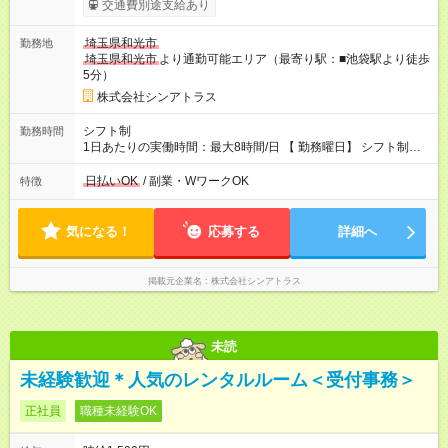
交通費別途支給あり
埼玉県和光市
勤務地
埼玉県和光市
より通勤可能エリア（最寄り駅：■池袋駅より徒歩
5分）
株式会社シンアトラス
シフト制
勤務時間
1日あたりの実働時間：最大8時間/日 【 勤務曜日】 シフト制
土日祝含む週５日勤務 【 勤務時間 】 ・ 9：00～20：00（実働
8h／休憩１h） ※残業ほとんどありません（残業代支給）
日払いOK
/ 副業・WワークOK
特徴
気になる！
応募する
詳細へ
掲載元企業名
株式会社シンアトラス
未読
未経験歓迎＊人気のレンタルルーム＜受付事務＞
正社員
職種未経験OK