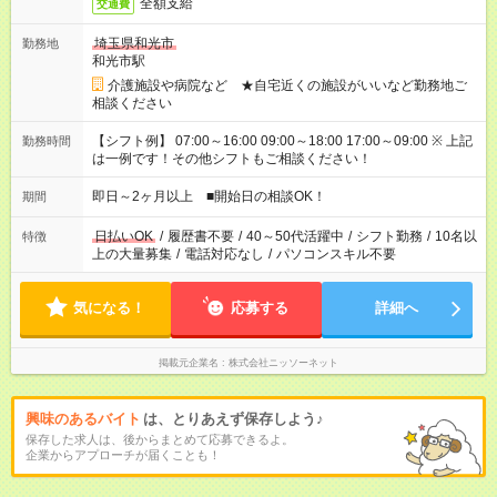
全額支給
交通費
埼玉県和光市
勤務地
和光市駅
介護施設や病院など ★自宅近くの施設がいいなど勤務地ご
相談ください
【シフト例】 07:00～16:00 09:00～18:00 17:00～09:00 ※ 上記
勤務時間
は一例です！その他シフトもご相談ください！
即日～2ヶ月以上 ■開始日の相談OK！
期間
日払いOK
/
履歴書不要
/
40～50代活躍中
/
シフト勤務
/
10名以
特徴
上の大量募集
/
電話対応なし
/
パソコンスキル不要
気になる！
応募する
詳細へ
掲載元企業名
株式会社ニッソーネット
興味のあるバイト
は、とりあえず保存しよう♪
保存した求人は、後からまとめて応募できるよ。
企業からアプローチが届くことも！