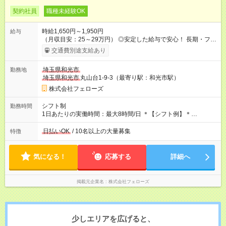
契約社員
職種未経験OK
時給1,650円～1,950円
給与
（月収目安：25～29万円） ◎安定した給与で安心！ 長期・フル
タイムで勤務いただける方にお越しいただきたいと思っていま
交通費別途支給あり
す。シフトが削られることはないので、安定した給与が入りま
す。 ◎日払い・週払いもOK！※規定あり すぐに働きたい、稼ぎ
埼玉県和光市
勤務地
たいという人もいると思います。このあたりは柔軟に対応する
埼玉県和光市
丸山台1-9-3（最寄り駅：和光市駅）
ので、お気軽にご相談ください！ ※2ヶ月の試用期間がありま
す。その間の給与・待遇に変更はありません。 【試用期間】試
株式会社フェローズ
用期間あり 試用期間の長さ：2ヶ月 雇用形態、給与は本採用時
と同じです。
シフト制
勤務時間
1日あたりの実働時間：最大8時間/日 ＊【シフト例】＊
(1) 10:00～19:00 (2) 11:00～20:00 (3) 12:00～21:00 など ◎
いずれも実働8時間・休憩1時間です。中抜けシフトなどはあり
日払いOK
/ 10名以上の大量募集
特徴
ません。 ◎残業は少なく、月10時間未満です。「残業代で稼ぎ
たい」などあれば相談に応じますのでおっしゃってください！
気になる！
応募する
詳細へ
掲載元企業名
株式会社フェローズ
少しエリアを広げると、