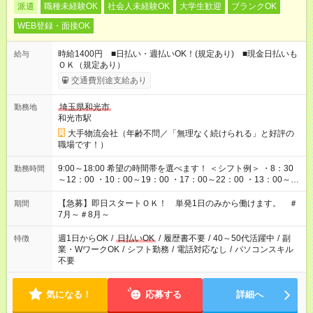
派遣
職種未経験OK
社会人未経験OK
大学生歓迎
ブランクOK
WEB登録・面接OK
時給1400円 ■日払い・週払いOK！(規定あり) ■現金日払いも
給与
ＯＫ（規定あり）
交通費別途支給あり
埼玉県和光市
勤務地
和光市駅
大手物流会社（年齢不問／「無理なく続けられる」と好評の
職場です！）
9:00～18:00 希望の時間帯を選べます！ ＜シフト例＞ ・8：30
勤務時間
～12：00 ・10：00～19：00 ・17：00～22：00 ・13：00～
22：00 ・22：00～翌6：00 など
【急募】即日スタートＯＫ！ 単発1日のみから働けます。 ＃
期間
7月～＃8月～
週1日からOK
/
日払いOK
/
履歴書不要
/
40～50代活躍中
/
副
特徴
業・WワークOK
/
シフト勤務
/
電話対応なし
/
パソコンスキル
不要
気になる！
応募する
詳細へ