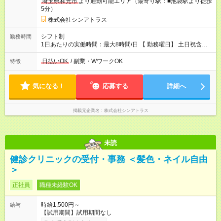
埼玉県和光市
より通勤可能エリア（最寄り駅：■池袋駅より徒歩
5分）
株式会社シンアトラス
シフト制
勤務時間
1日あたりの実働時間：最大8時間/日 【 勤務曜日】 土日祝含む
シフト制 【 勤務時間 】 ・ 9：30～20：00 の間でシフト制（休
憩１h） ※残業はほとんどありません
日払いOK
/ 副業・WワークOK
特徴
気になる！
応募する
詳細へ
掲載元企業名
株式会社シンアトラス
未読
健診クリニックの受付・事務 ＜髪色・ネイル自由
＞
正社員
職種未経験OK
時給1,500円～
給与
【試用期間】試用期間なし