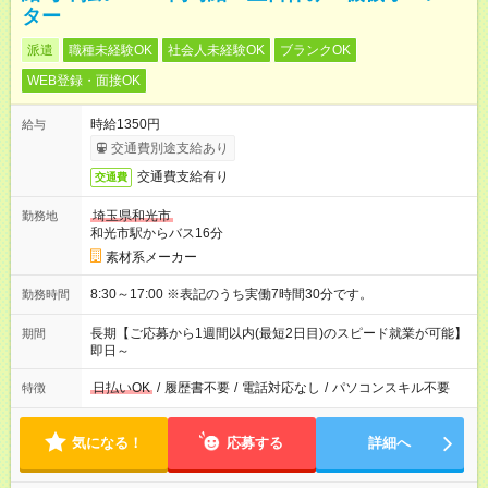
ター
派遣
職種未経験OK
社会人未経験OK
ブランクOK
WEB登録・面接OK
時給1350円
給与
交通費別途支給あり
交通費支給有り
交通費
埼玉県和光市
勤務地
和光市駅からバス16分
素材系メーカー
8:30～17:00 ※表記のうち実働7時間30分です。
勤務時間
長期【ご応募から1週間以内(最短2日目)のスピード就業が可能】
期間
即日～
日払いOK
/
履歴書不要
/
電話対応なし
/
パソコンスキル不要
特徴
気になる！
応募する
詳細へ