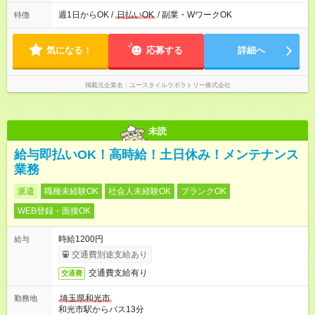
の間で8時間勤務（休憩時間は法定通り） ※週1日～OK ／ 夜勤
なし ＊＊ 勤務時間例 ＊＊ ■8時から17時 ■9時から18時 ■10
週1日からOK /
日払いOK
/ 副業・WワークOK
特徴
時から19時 ■12時から21時 など ※訪問先により変動 ※曜日固
定（毎週同じ曜日勤務）
気になる！
応募する
詳細へ
掲載元企業名
ユースタイルラボラトリー株式会社
未読
給与即払いOK！高時給！土日休み！メンテナンス
業務
派遣
職種未経験OK
社会人未経験OK
ブランクOK
WEB登録・面接OK
時給1200円
給与
交通費別途支給あり
交通費支給有り
交通費
埼玉県和光市
勤務地
和光市駅からバス13分