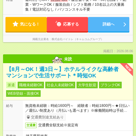
業・WワークOK
/
服装自由
/
シフト勤務
/
10名以上の大量募
集
/
電話対応なし
/
パソコンスキル不要
気になる！
応募する
詳細へ
掲載元企業名
株式会社バイトレ（キャムコムグループ）
掲載日：2026.08.06
未読
NEW
【8月～OK！週3日～】ホテルライクな高齢者
マンションで生活サポート＊時短OK
派遣
職種未経験OK
社会人未経験OK
大学生歓迎
ブランクOK
WEB登録・面接OK
無資格未経験：時給1600円～ 経験者：時給1800円～★日払い
給与
／週払い制度あり（月払いも選べます）※稼働開始時は手続き完
了次第のお支払いとなります。
交通費別途支給あり
交通費全額支給※規定有
交通費