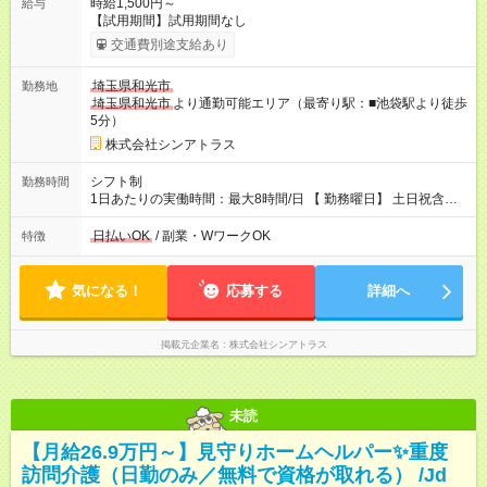
時給1,500円～
給与
【試用期間】試用期間なし
交通費別途支給あり
埼玉県和光市
勤務地
埼玉県和光市
より通勤可能エリア（最寄り駅：■池袋駅より徒歩
5分）
株式会社シンアトラス
シフト制
勤務時間
1日あたりの実働時間：最大8時間/日 【 勤務曜日】 土日祝含む
シフト制 【 勤務時間 】 ・ 9：30～20：00 の間でシフト制（休
憩１h） ※残業はほとんどありません
日払いOK
/ 副業・WワークOK
特徴
気になる！
応募する
詳細へ
掲載元企業名
株式会社シンアトラス
未読
【月給26.9万円～】見守りホームヘルパー✨重度
訪問介護（日勤のみ／無料で資格が取れる） /Jd