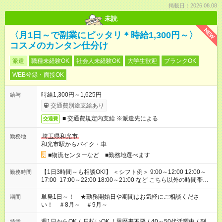
掲載日：2026.08.08
未読
NEW
〈月1日～で副業にピッタリ＊時給1,300円～〉
コスメのカンタン仕分け
派遣
職種未経験OK
社会人未経験OK
大学生歓迎
ブランクOK
WEB登録・面接OK
時給1,300円～1,625円
給与
交通費別途支給あり
■ 交通費規定内支給 ※派遣先による
交通費
埼玉県和光市
勤務地
和光市駅からバイク・車
■物流センターなど ■勤務地選べます
【1日3時間～も相談OK!】 ＜シフト例＞ 9:00～12:00 12:00～
勤務時間
17:00 17:00～22:00 18:00～21:00 など こちら以外の時間帯も
お気軽にご相談ください！
単発1日～！ ★勤務開始日や期間はお気軽にご相談くださ
期間
い！ ＃8月～ ＃9月～
週1日からOK
/
日払いOK
/
履歴書不要
/
40～50代活躍中
/
副
特徴