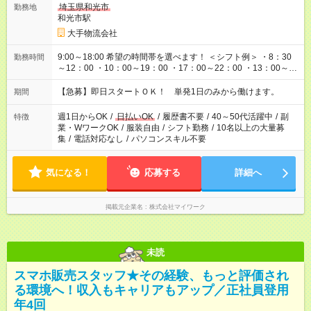
埼玉県和光市
勤務地
和光市駅
大手物流会社
9:00～18:00 希望の時間帯を選べます！ ＜シフト例＞ ・8：30
勤務時間
～12：00 ・10：00～19：00 ・17：00～22：00 ・13：00～
22：00 ・22：00～翌6：00 など
【急募】即日スタートＯＫ！ 単発1日のみから働けます。
期間
週1日からOK
/
日払いOK
/
履歴書不要
/
40～50代活躍中
/
副
特徴
業・WワークOK
/
服装自由
/
シフト勤務
/
10名以上の大量募
集
/
電話対応なし
/
パソコンスキル不要
気になる！
応募する
詳細へ
掲載元企業名
株式会社マイワーク
未読
スマホ販売スタッフ★その経験、もっと評価され
る環境へ！収入もキャリアもアップ／正社員登用
年4回