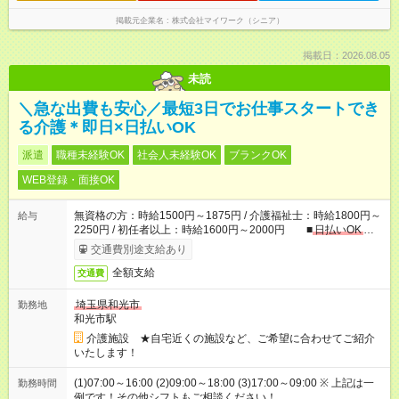
掲載元企業名
株式会社マイワーク（シニア）
掲載日：2026.08.05
未読
＼急な出費も安心／最短3日でお仕事スタートでき
る介護＊即日×日払いOK
派遣
職種未経験OK
社会人未経験OK
ブランクOK
WEB登録・面接OK
無資格の方：時給1500円～1875円 / 介護福祉士：時給1800円～
給与
2250円 / 初任者以上：時給1600円～2000円 ■
日払いOK
■
日収例：1万2000円（時給1500円×8h）
交通費別途支給あり
全額支給
交通費
埼玉県和光市
勤務地
和光市駅
介護施設 ★自宅近くの施設など、ご希望に合わせてご紹介
いたします！
(1)07:00～16:00 (2)09:00～18:00 (3)17:00～09:00 ※ 上記は一
勤務時間
例です！その他シフトもご相談ください！