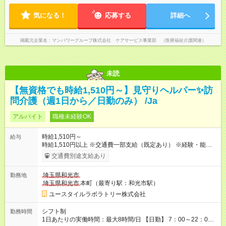
気になる！
応募する
詳細へ
掲載元企業名
マンパワーグループ株式会社 ケアサービス事業部 （医療福祉介護関連）
未読
【無資格でも時給1,510円～】見守りヘルパー✨訪
問介護（週1日から／日勤のみ） /Ja
アルバイト
職種未経験OK
時給1,510円～
給与
時給1,510円以上 ※交通費一部支給（既定あり） ※経験・能力を
考慮して決定します 【収入例】 週1回勤務の場合：1,510円×8時
交通費別途支給あり
間×4回=4万8,320円 週3回勤務の場合：1,510円×8時間×12回
=14万4,960円 週5回勤務の場合：1,510円×8時間×20回=24万
埼玉県和光市
勤務地
1,600円 【試用期間】試用期間あり 試用期間の長さ：2ヶ月
埼玉県和光市
本町（最寄り駅：和光市駅）
※ 雇用形態と給与に、本採用時と異なる部分があります。 雇用
形態：本採用時と同じです。 給与：時給 1,150円以上
ユースタイルラボラトリー株式会社
シフト制
勤務時間
1日あたりの実働時間：最大8時間/日 【日勤】 7：00～22：00