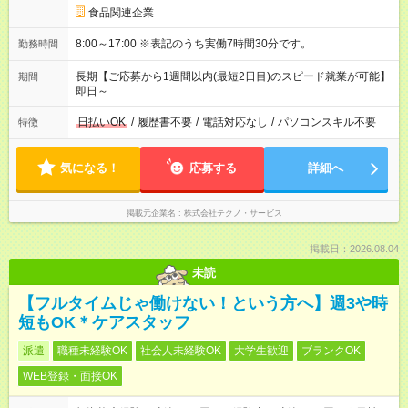
食品関連企業
8:00～17:00 ※表記のうち実働7時間30分です。
勤務時間
長期【ご応募から1週間以内(最短2日目)のスピード就業が可能】
期間
即日～
日払いOK
/
履歴書不要
/
電話対応なし
/
パソコンスキル不要
特徴
気になる！
応募する
詳細へ
掲載元企業名
株式会社テクノ・サービス
掲載日：2026.08.04
未読
【フルタイムじゃ働けない！という方へ】週3や時
短もOK＊ケアスタッフ
派遣
職種未経験OK
社会人未経験OK
大学生歓迎
ブランクOK
WEB登録・面接OK