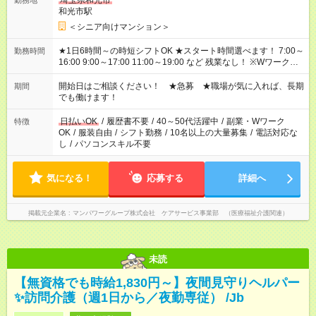
埼玉県和光市
勤務地
和光市駅
＜シニア向けマンション＞
★1日6時間～の時短シフトOK ★スタート時間選べます！ 7:00～
勤務時間
16:00 9:00～17:00 11:00～19:00 など 残業なし！ ※Wワークの
場合、他のお仕事と合わせ週40時間超の就業はご案内できませ
ん ※法令に基づき、週20時間以上勤務は社会保険への加入対象
開始日はご相談ください！ ★急募 ★職場が気に入れば、長期
期間
となります ※労働者派遣法（日雇い派遣の原則禁止）により、
でも働けます！
短時間・短期間の就業はご案内が難しい場合があります
日払いOK
/
履歴書不要
/
40～50代活躍中
/
副業・Wワーク
特徴
OK
/
服装自由
/
シフト勤務
/
10名以上の大量募集
/
電話対応な
し
/
パソコンスキル不要
気になる！
応募する
詳細へ
掲載元企業名
マンパワーグループ株式会社 ケアサービス事業部 （医療福祉介護関連）
未読
【無資格でも時給1,830円～】夜間見守りヘルパー
✨訪問介護（週1日から／夜勤専従） /Jb