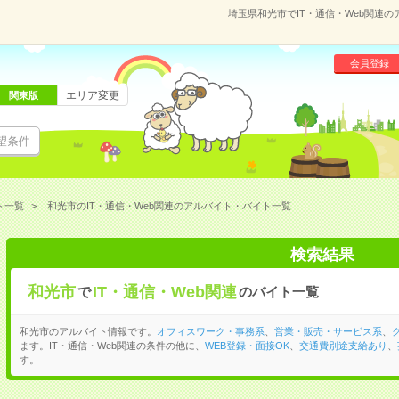
埼玉県和光市でIT・通信・Web関連
会員登録
エリア変更
関東版
望条件
ト一覧
和光市のIT・通信・Web関連のアルバイト・バイト一覧
検索結果
和光市
IT・通信・Web関連
で
のバイト一覧
和光市のアルバイト情報です。
オフィスワーク・事務系
、
営業・販売・サービス系
、
ます。IT・通信・Web関連の条件の他に、
WEB登録・面接OK
、
交通費別途支給あり
、
す。