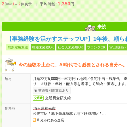
1,350
2
平均時給:
円
件中
1
～
2
件表示
未読
【事務経験を活かすステップUP】1年後、頼ら
無期雇用派遣
職種未経験OK
社会人未経験OK
ブランクOK
WEB登録・
今の経験を土台に、AI時代でも必要とされる自分へ
月給22万5,000円～50万円＋地域／住宅手当＋残業代
給与
り ※経験・年齢・能力等を考慮して加給・優遇します
交通費別途支給あり
交通費全額支給
交通費
埼玉県和光市
勤務地
和光市駅
/
地下鉄赤塚駅
/
地下鉄成増駅
/
…
和光市にある企業