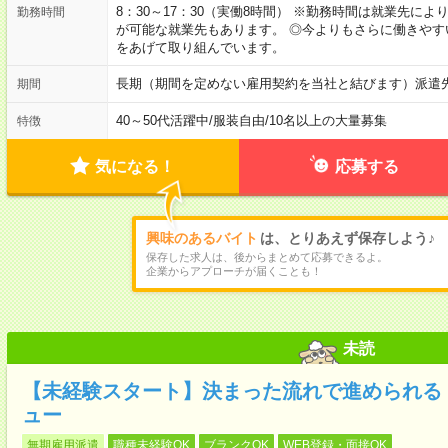
8：30～17：30（実働8時間） ※勤務時間は就業先に
勤務時間
が可能な就業先もあります。 ◎今よりもさらに働きや
をあげて取り組んでいます。
長期（期間を定めない雇用契約を当社と結びます）派遣
期間
40～50代活躍中
/
服装自由
/
10名以上の大量募集
特徴
気になる！
応募する
興味のあるバイト
は、とりあえず保存しよう♪
保存した求人は、後からまとめて応募できるよ。
企業からアプローチが届くことも！
未読
【未経験スタート】決まった流れで進められる！
ュー
無期雇用派遣
職種未経験OK
ブランクOK
WEB登録・面接OK