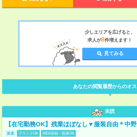
少しエリアを広げると、
8
求人が
件増えます！
見てみる
あなたの閲覧履歴からのオス
未読
【在宅勤務OK】残業ほぼなし▼服装自由＊中
派遣
ブランクOK
WEB登録・面接OK