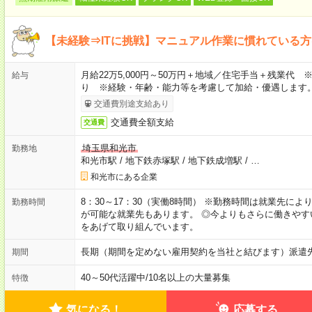
【未経験⇒ITに挑戦】マニュアル作業に慣れている
月給22万5,000円～50万円＋地域／住宅手当＋残業代
給与
り ※経験・年齢・能力等を考慮して加給・優遇します
交通費別途支給あり
交通費全額支給
交通費
埼玉県和光市
勤務地
和光市駅
/
地下鉄赤塚駅
/
地下鉄成増駅
/
…
和光市にある企業
8：30～17：30（実働8時間） ※勤務時間は就業先に
勤務時間
が可能な就業先もあります。 ◎今よりもさらに働きや
をあげて取り組んでいます。
長期（期間を定めない雇用契約を当社と結びます）派遣
期間
40～50代活躍中
/
10名以上の大量募集
特徴
気になる！
応募する