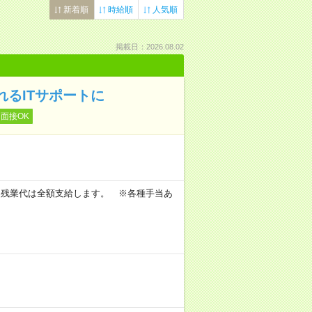
新着順
時給順
人気順
掲載日：2026.08.02
れるITサポートに
面接OK
。
 ※残業代は全額支給します。 ※各種手当あ
。