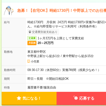
急募！【在宅OK】時給1730円！中野坂上でのお仕
時給1730円 月収例 24万円 時給1730円×実働7h×
給与
ん。※給与即受取りサービス利用可（利用条件有）
交通費別途支給あり
1ヶ月3万円を上限として実費支給
交通費
20～25万円
月収例
東京都中野区
勤務地
中野坂上駅から徒歩1分
/
東中野駅から徒歩15分
小売業
09:30-17:30（休憩60分）実働7時間（残業少なめ！）
勤務時間
即日～長期 ※開始日相談OK
期間
履歴書不要
/
服装自由
特徴
気になる！
応募する