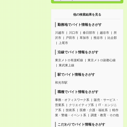
他の検索結果を見る
勤務地でバイト情報をさがす
川越市
川口市
春日部市
越谷市
所
沢市
戸田市
草加市
熊谷市
比企郡
上尾市
沿線でバイト情報をさがす
東京メトロ有楽町線
東京メトロ副都心線
東武東上線
駅でバイト情報をさがす
和光市駅
職種でバイト情報をさがす
事務・オフィスワーク系
販売・サービス・
営業系
クリエイティブ系
IT・エンジニ
ア系
技術系
医療・介護・福祉系
軽作
業・警備・イベント系
調査・教育・その他
こだわりでバイト情報をさがす