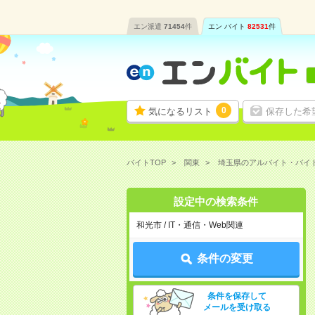
エン派遣
71454
件
エン バイト
82531
件
0
気になるリスト
保存した希
バイトTOP
関東
埼玉県のアルバイト・バイ
設定中の検索条件
和光市 / IT・通信・Web関連
条件の変更
条件を保存して
メールを受け取る