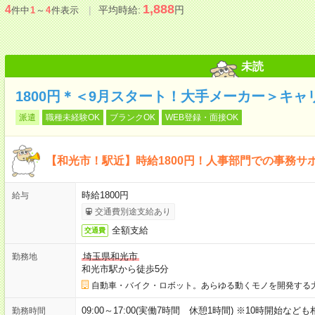
1,888
4
平均時給:
円
件中
1
～
4
件表示
未読
1800円＊＜9月スタート！大手メーカー＞キ
派遣
職種未経験OK
ブランクOK
WEB登録・面接OK
【和光市！駅近】時給1800円！人事部門での事務サ
時給1800円
給与
交通費別途支給あり
全額支給
交通費
埼玉県和光市
勤務地
和光市駅から徒歩5分
自動車・バイク・ロボット。あらゆる動くモノを開発する
09:00～17:00(実働7時間 休憩1時間) ※10時開始など
勤務時間