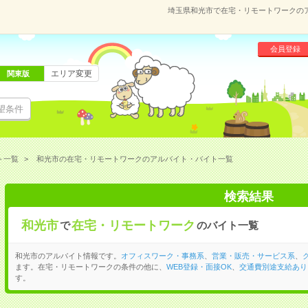
埼玉県和光市で在宅・リモートワークの
会員登録
エリア変更
関東版
望条件
ト一覧
和光市の在宅・リモートワークのアルバイト・バイト一覧
検索結果
和光市
在宅・リモートワーク
で
のバイト一覧
和光市のアルバイト情報です。
オフィスワーク・事務系
、
営業・販売・サービス系
、
ます。在宅・リモートワークの条件の他に、
WEB登録・面接OK
、
交通費別途支給あり
す。