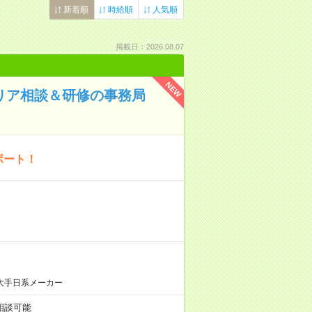
新着順
時給順
人気順
掲載日：2026.08.07
NEW
ャリア相談＆研修の事務局
ポート！
大手日系メーカー
も相談可能