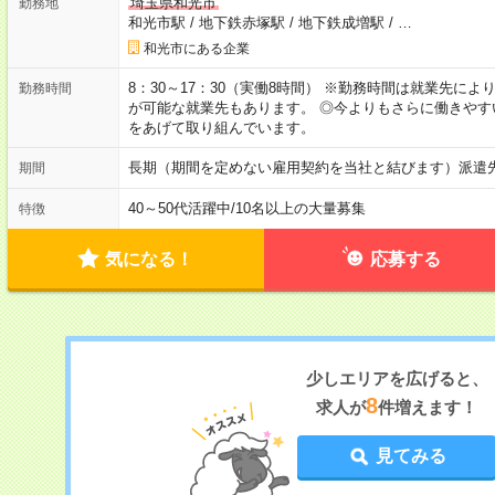
埼玉県和光市
勤務地
和光市駅
/
地下鉄赤塚駅
/
地下鉄成増駅
/
…
和光市にある企業
8：30～17：30（実働8時間） ※勤務時間は就業先に
勤務時間
が可能な就業先もあります。 ◎今よりもさらに働きや
をあげて取り組んでいます。
長期（期間を定めない雇用契約を当社と結びます）派遣
期間
40～50代活躍中
/
10名以上の大量募集
特徴
気になる！
応募する
少しエリアを広げると、
8
求人が
件増えます！
見てみる