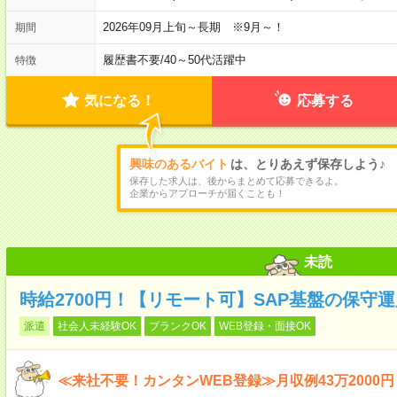
2026年09月上旬～長期 ※9月～！
期間
履歴書不要
/
40～50代活躍中
特徴
気になる！
応募する
興味のあるバイト
は、とりあえず保存しよう♪
保存した求人は、後からまとめて応募できるよ。
企業からアプローチが届くことも！
未読
時給2700円！【リモート可】SAP基盤の保守
派遣
社会人未経験OK
ブランクOK
WEB登録・面接OK
≪来社不要！カンタンWEB登録≫月収例43万2000円