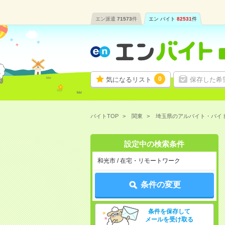
エン派遣
71573
件
エン バイト
82531
件
0
気になるリスト
保存した希
バイトTOP
関東
埼玉県のアルバイト・バイ
設定中の検索条件
和光市 / 在宅・リモートワーク
条件の変更
条件を保存して
メールを受け取る