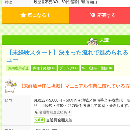
履歴書不要
/
40～50代活躍中
/
服装自由
特徴
気になる！
応募する
未読
【未経験スタート】決まった流れで進められる！
ュー
無期雇用派遣
職種未経験OK
ブランクOK
WEB登録・面接OK
【未経験⇒ITに挑戦】マニュアル作業に慣れている
月給22万5,000円～50万円＋地域／住宅手当＋残業代
給与
り ※経験・年齢・能力等を考慮して加給・優遇します
交通費別途支給あり
交通費全額支給
交通費