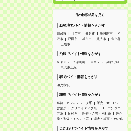
他の検索結果を見る
勤務地でバイト情報をさがす
川越市
川口市
越谷市
春日部市
所
沢市
戸田市
草加市
熊谷市
比企郡
上尾市
沿線でバイト情報をさがす
東京メトロ有楽町線
東京メトロ副都心線
東武東上線
駅でバイト情報をさがす
和光市駅
職種でバイト情報をさがす
事務・オフィスワーク系
販売・サービス・
営業系
クリエイティブ系
IT・エンジニ
ア系
技術系
医療・介護・福祉系
軽作
業・警備・イベント系
調査・教育・その他
こだわりでバイト情報をさがす