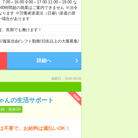
:00 9:00～17:00 11:00～19:00 な
40時間超の就業はご案内できません ※法令
なります ※労働者派遣法（日雇い派遣の原
い場合があります
ば、長期でも働けます！
K
/
服装自由
/
シフト勤務
/
10名以上の大量募集
/
詳細へ
掲載日：2026.08.05
NEW
ゃんの生活サポート
登録・面接OK
は不要で、お給料は週払いOK！