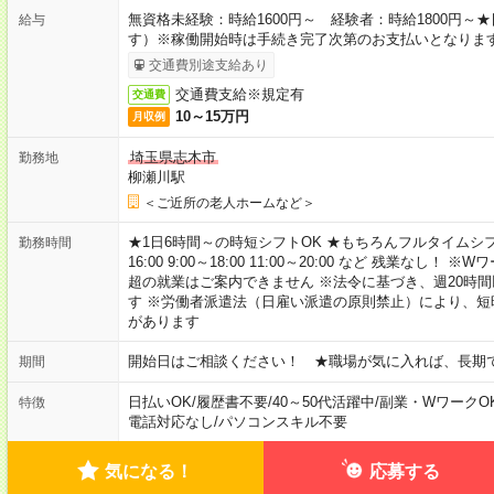
無資格未経験：時給1600円～ 経験者：時給1800円
給与
す）※稼働開始時は手続き完了次第のお支払いとなりま
交通費別途支給あり
交通費支給※規定有
交通費
10～15万円
月収例
埼玉県志木市
勤務地
柳瀬川駅
＜ご近所の老人ホームなど＞
★1日6時間～の時短シフトOK ★もちろんフルタイムシフ
勤務時間
16:00 9:00～18:00 11:00～20:00 など 残業な
超の就業はご案内できません ※法令に基づき、週20時
す ※労働者派遣法（日雇い派遣の原則禁止）により、
があります
開始日はご相談ください！ ★職場が気に入れば、長期
期間
日払いOK
/
履歴書不要
/
40～50代活躍中
/
副業・WワークO
特徴
電話対応なし
/
パソコンスキル不要
気になる！
応募する