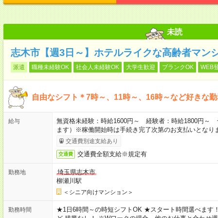
未読
志木市【週3日～】ホテルライクな高齢者マン
派遣
職種未経験OK
社会人未経験OK
大学生歓迎
ブランクOK
WEB
自由なシフト＊7時～、11時～、16時～など好きな
無資格未経験：時給1600円～ 経験者：時給1800円
給与
ます）※稼働開始時は手続き完了次第のお支払いとなり
交通費別途支給あり
交通費全額支給※規定有
交通費
埼玉県志木市
勤務地
柳瀬川駅
＜シニア向けマンション＞
★1日6時間～の時短シフトOK ★スタート時間選べます！ 7:00～16
勤務時間