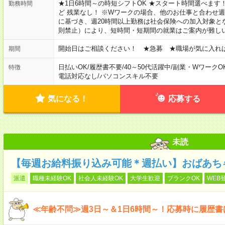
★1日6時間～の時短シフトOK ★スタート時間選べます！ 7:00～16
勤務時間
ど 残業なし！ ※Wワークの場合、他のお仕事と合わせ週
に基づき、週20時間以上勤務は社会保険への加入対象と
則禁止）により、短時間・短期間の就業はご案内が難し
開始日はご相談ください！ ★急募 ★職場が気に入れ
期間
日払いOK
/
履歴書不要
/
40～50代活躍中
/
副業・WワークO
特徴
電話対応なし
/
パソコンスキル不要
気になる！
応募する
未読
【毎週お給料振り込み可能＊週払い】おばあち
派遣
職種未経験OK
社会人未経験OK
大学生歓迎
ブランクOK
WEB
≪年齢不問≫週3日～＆1日6時間～！応募時に履歴書