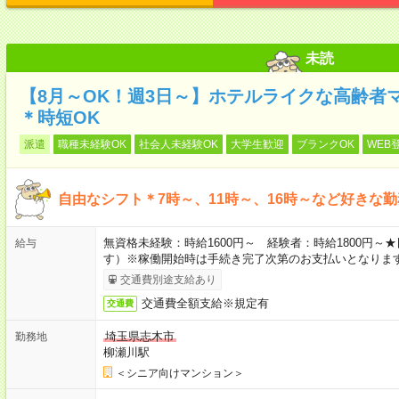
未読
【8月～OK！週3日～】ホテルライクな高齢者
＊時短OK
派遣
職種未経験OK
社会人未経験OK
大学生歓迎
ブランクOK
WEB
自由なシフト＊7時～、11時～、16時～など好きな
無資格未経験：時給1600円～ 経験者：時給1800円
給与
す）※稼働開始時は手続き完了次第のお支払いとなりま
交通費別途支給あり
交通費全額支給※規定有
交通費
埼玉県志木市
勤務地
柳瀬川駅
＜シニア向けマンション＞