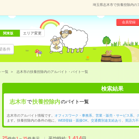
埼玉県志木市で扶養控除内の
会員登録
エリア変更
関東版
望条件
ト一覧
志木市の扶養控除内のアルバイト・バイト一覧
検索結果
志木市
扶養控除内
で
のバイト一覧
志木市のアルバイト情報です。
オフィスワーク・事務系
、
営業・販売・サービス系
、
ます。扶養控除内の条件の他に、
WEB登録・面接OK
、
交通費別途支給あり
、
英語力不
1,414
25
平均時給:
円
件中
1
～
25
件表示