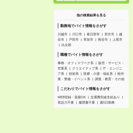
他の検索結果を見る
勤務地でバイト情報をさがす
川越市
川口市
春日部市
所沢市
越
谷市
戸田市
草加市
熊谷市
上尾市
比企郡
職種でバイト情報をさがす
事務・オフィスワーク系
販売・サービス・
営業系
クリエイティブ系
IT・エンジニ
ア系
技術系
医療・介護・福祉系
軽作
業・警備・イベント系
調査・教育・その他
こだわりでバイト情報をさがす
WEB登録・面接OK
交通費別途支給あり
英語力不要
履歴書不要
週5日勤務