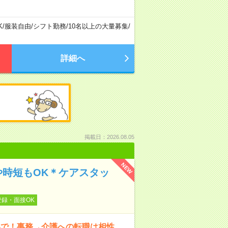
K
/
服装自由
/
シフト勤務
/
10名以上の大量募集
/
詳細へ
掲載日：2026.08.05
NEW
や時短もOK＊ケアスタッ
登録・面接OK
いで！事務→介護への転職は相性