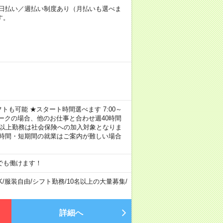
～★日払い／週払い制度あり（月払いも選べま
す。
トも可能 ★スタート時間選べます 7:00～
し！ ※Wワークの場合、他のお仕事と合わせ週40時間
間以上勤務は社会保険への加入対象となりま
短時間・短期間の就業はご案内が難しい場合
でも働けます！
K
/
服装自由
/
シフト勤務
/
10名以上の大量募集
/
詳細へ