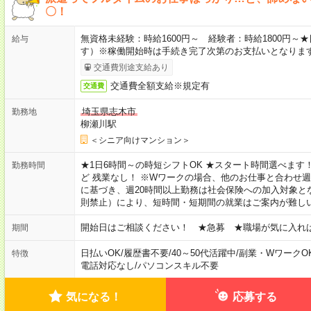
〇！
無資格未経験：時給1600円～ 経験者：時給1800円
給与
す）※稼働開始時は手続き完了次第のお支払いとなりま
交通費別途支給あり
交通費全額支給※規定有
交通費
埼玉県志木市
勤務地
柳瀬川駅
＜シニア向けマンション＞
★1日6時間～の時短シフトOK ★スタート時間選べます！ 7:00～16
勤務時間
ど 残業なし！ ※Wワークの場合、他のお仕事と合わせ週
に基づき、週20時間以上勤務は社会保険への加入対象と
則禁止）により、短時間・短期間の就業はご案内が難し
開始日はご相談ください！ ★急募 ★職場が気に入れ
期間
日払いOK
/
履歴書不要
/
40～50代活躍中
/
副業・WワークO
特徴
電話対応なし
/
パソコンスキル不要
気になる！
応募する