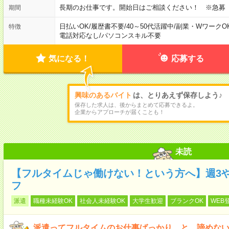
長期のお仕事です。開始日はご相談ください！ ※急募
期間
日払いOK
/
履歴書不要
/
40～50代活躍中
/
副業・WワークO
特徴
電話対応なし
/
パソコンスキル不要
気になる！
応募する
興味のあるバイト
は、とりあえず保存しよう♪
保存した求人は、後からまとめて応募できるよ。
企業からアプローチが届くことも！
未読
【フルタイムじゃ働けない！という方へ】週3
フ
派遣
職種未経験OK
社会人未経験OK
大学生歓迎
ブランクOK
WEB
派遣ってフルタイムのお仕事ばっかり…と、諦めな