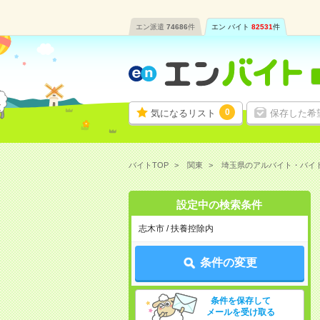
エン派遣
74686
件
エン バイト
82531
件
0
気になるリスト
保存した希
バイトTOP
関東
埼玉県のアルバイト・バイ
設定中の検索条件
志木市 / 扶養控除内
条件の変更
条件を保存して
メールを受け取る