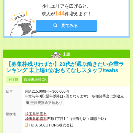
少しエリアを広げると、
144
求人が
件増えます！
見てみる
未読
【募集枠残りわずか】20代が選ぶ働きたい企業ラ
ンキング 未上場1位/おもてなしスタッフ/teahs
正社員
職種未経験OK
月給215,000円～300,000円
給与
※賞与年3回(翌年以降は2回となります)、各種諸手当は別途支
給！ ※能力・スキルを考慮し、ご相談の上で決定します。 【試
交通費別途支給あり
用期間】試用期間なし
埼玉県朝霞市
勤務地
埼玉県朝霞市
西原1丁目1-1（最寄り駅：朝霞台駅）
FIDIA SOLUTIONS株式会社