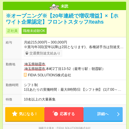
未読
※オープニング※【20年連続で増収増益】×【ホ
ワイト企業認定】フロントスタッフ/teahs
正社員
職種未経験OK
月給215,000円～300,000円
給与
※賞与年3回(翌年以降は2回となります)、各種諸手当は別途支
給！ ※能力・スキルを考慮し、ご相談の上で決定します。 【試
交通費別途支給あり
用期間】試用期間あり 試用期間の長さ：6ヶ月 雇用形態、給与
は本採用時と同じです。
埼玉県朝霞市
勤務地
埼玉県朝霞市
本町2丁目13-52（最寄り駅：朝霞駅）
FIDIA SOLUTIONS株式会社
シフト制
勤務時間
1日あたりの実働時間：最大8時間/日 【シフト例】 (1)7:00～
16:00 (2)8:00～17:00 (3)13:00～22:00 (4)14:00～23:00
(5)22:00～7:00 (6)23:00～8:00
10名以上の大量募集
特徴
気になる！
応募する
詳細へ
掲載元企業名
FIDIA SOLUTIONS株式会社