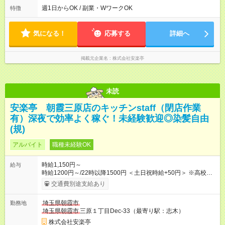
での勤務 ＊短時間OK！学業と両立◎ ＊週4日以上のしっかり勤
週1日からOK / 副業・WワークOK
特徴
務も大歓迎！ ＊週末だけのシフトもOK！ ※テスト期間や長期休
暇の予定に合わせてのシフト相談も可能！
気になる！
応募する
詳細へ
掲載元企業名
株式会社安楽亭
未読
安楽亭 朝霞三原店のキッチンstaff（閉店作業
有）深夜で効率よく稼ぐ！未経験歓迎◎染髪自由
(規)
アルバイト
職種未経験OK
時給1,150円～
給与
時給1200円～/22時以降1500円 ＜土日祝時給+50円＞ ※高校生
時給1150円 【試用期間】試用期間あり 試用期間の長さ：12ヶ
交通費別途支給あり
月 雇用形態、給与は本採用時と同じです。 ※最大12ヶ月の間
で、合計30時間の試用期間（研修期間）があります。
埼玉県朝霞市
勤務地
埼玉県朝霞市
三原１丁目Dec-33（最寄り駅：志木）
株式会社安楽亭