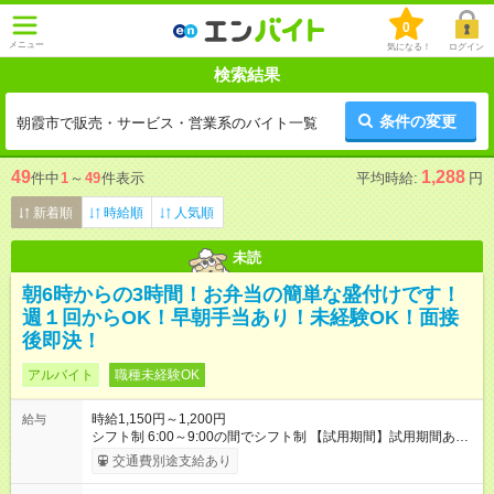
0
メニュー
気になる！
ログイン
検索結果
条件の変更
朝霞市で販売・サービス・営業系のバイト一覧
49
1,288
件中
1
～
49
件表示
平均時給:
円
新着順
時給順
人気順
未読
朝6時からの3時間！お弁当の簡単な盛付けです！
週１回からOK！早朝手当あり！未経験OK！面接
後即決！
アルバイト
職種未経験OK
時給1,150円～1,200円
給与
シフト制 6:00～9:00の間でシフト制 【試用期間】試用期間あり
試用期間の長さ：1ヶ月 雇用形態、給与は本採用時と同じです。
交通費別途支給あり