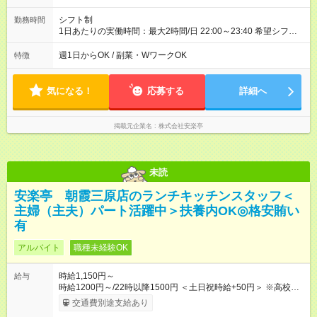
シフト制
勤務時間
1日あたりの実働時間：最大2時間/日 22:00～23:40 希望シフト
制！ 週1日～・1日3時間～OK！ ※18歳未満・高校生は21:30ま
での勤務 ＊短時間OK！学業と両立◎ ＊週4日以上のしっかり勤
週1日からOK / 副業・WワークOK
特徴
務も大歓迎！ ＊週末だけのシフトもOK！ ※テスト期間や長期休
暇の予定に合わせてのシフト相談も可能！
気になる！
応募する
詳細へ
掲載元企業名
株式会社安楽亭
未読
安楽亭 朝霞三原店のランチキッチンスタッフ＜
主婦（主夫）パート活躍中＞扶養内OK◎格安賄い
有
アルバイト
職種未経験OK
時給1,150円～
給与
時給1200円～/22時以降1500円 ＜土日祝時給+50円＞ ※高校生
時給1150円 【試用期間】試用期間あり 試用期間の長さ：12ヶ
交通費別途支給あり
月 雇用形態、給与は本採用時と同じです。 ※最大12ヶ月の間