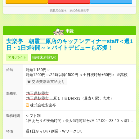
掲載元企業名
株式会社安楽亭
未読
安楽亭 朝霞三原店のキッチンディナーstaff＜週1
日・1日3時間～＞バイトデビューも応援！
アルバイト
職種未経験OK
時給1,150円～
給与
時給1200円～/22時以降1500円 ＜土日祝時給+50円＞ ※高校生
時給1150円 【試用期間】試用期間あり 試用期間の長さ：12ヶ
交通費別途支給あり
月 雇用形態、給与は本採用時と同じです。 ※最大12ヶ月の間
で、合計30時間の試用期間（研修期間）があります。
埼玉県朝霞市
勤務地
埼玉県朝霞市
三原１丁目Dec-33（最寄り駅：志木）
株式会社安楽亭
シフト制
勤務時間
1日あたりの実働時間：最大6時間15分/日 17:00～23:40 ＜週1日
～/短時間OK！＞ ※18歳未満・高校生は21:30までの勤務 ・シフ
トは自己申告制だから私生活優先でOK◎ ・週1日もあれば週5日
週1日からOK / 副業・WワークOK
特徴
でがっつり勤務もOK！ 「Ｗワークで収入増やしたい」 「副業と