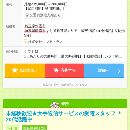
月給235,000円～260,000円
給与
【試用期間】試用期間なし
交通費別途支給あり
埼玉県朝霞市
勤務地
埼玉県朝霞市
より通勤可能エリア（最寄り駅：■池袋駅より徒歩
5分）
株式会社シンアトラス
シフト制
勤務時間
1日あたりの実働時間：最大8時間/日 【 勤務曜日】 シフト制
土日祝含む週５日勤務 ※希望休取得可能です 【 勤務時間 】
・ 9：45～20：00（実働8h／休憩1h） ※残業ほとんどありませ
気になる！
ん（残業代支給）
応募する
詳細へ
掲載元企業名
株式会社シンアトラス
未読
未経験歓迎★大手通信サービスの受電スタッフ ＊
20代活躍中
正社員
職種未経験OK