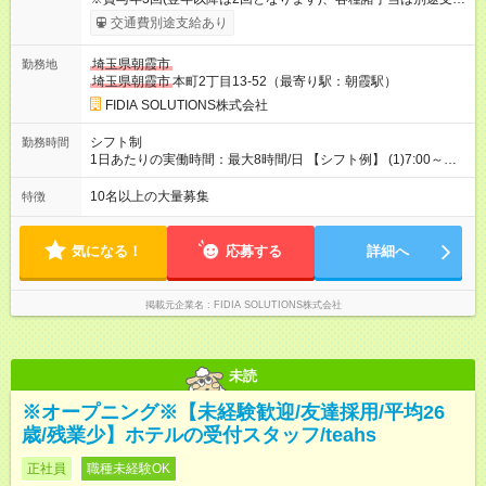
給！ ※能力・スキルを考慮し、ご相談の上で決定します。 【試
交通費別途支給あり
用期間】試用期間なし
埼玉県朝霞市
勤務地
埼玉県朝霞市
本町2丁目13-52（最寄り駅：朝霞駅）
FIDIA SOLUTIONS株式会社
シフト制
勤務時間
1日あたりの実働時間：最大8時間/日 【シフト例】 (1)7:00～
16:00 (2)8:00～17:00 (3)13:00～22:00 (4)14:00～23:00
(5)22:00～7:00 (6)23:00～8:00
10名以上の大量募集
特徴
気になる！
応募する
詳細へ
掲載元企業名
FIDIA SOLUTIONS株式会社
未読
※オープニング※【未経験歓迎/友達採用/平均26
歳/残業少】ホテルの受付スタッフ/teahs
正社員
職種未経験OK