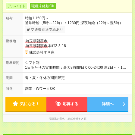
アルバイト
職種未経験OK
時給1,150円～
給与
通常時給（5時～22時）：1230円 深夜時給（22時～翌5時）：
1563円 高校生時給：1150円 【特別手当】早朝手当（5：00-9：
交通費別途支給あり
00）時給+150円 【試用期間】試用期間あり 試用期間の長さ：1
ヶ月 雇用形態、給与は本採用時と同じです。 試用期間の実態は
埼玉県朝霞市
勤務地
30日（※条件変更なし）ですが、切り上げで一ヶ月とさせてい
埼玉県朝霞市
本町2-3-18
ただきます。 研修制度あり：15時間(研修中も同時給）
株式会社すき家
シフト制
勤務時間
1日あたりの実働時間：最大8時間/日 0:00-24:00 週2日～・1日
2h～OK ＜シフト例＞ 〇朝帯 5:00-9:00 〇昼帯 9:00-14:00 〇午
後帯 14:00-18:00 〇夜帯 18:00-22:00 〇深夜帯 22:00-翌5:00 基
春・夏・冬休み期間限定
期間
本は固定シフトですが家庭の都合などイレギュラーには対応し
ます♪
副業・WワークOK
特徴
気になる！
応募する
詳細へ
掲載元企業名
株式会社すき家