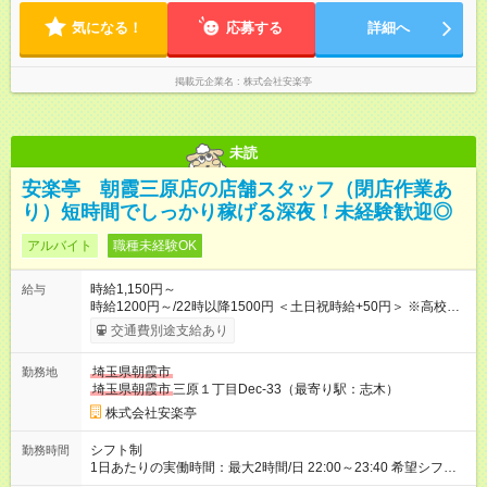
して短時間」など希望に合わせて働けます！
気になる！
応募する
詳細へ
掲載元企業名
株式会社安楽亭
未読
安楽亭 朝霞三原店の店舗スタッフ（閉店作業あ
り）短時間でしっかり稼げる深夜！未経験歓迎◎
アルバイト
職種未経験OK
時給1,150円～
給与
時給1200円～/22時以降1500円 ＜土日祝時給+50円＞ ※高校生
時給1150円 【試用期間】試用期間あり 試用期間の長さ：12ヶ
交通費別途支給あり
月 雇用形態、給与は本採用時と同じです。 ※最大12ヶ月の間
で、合計30時間の試用期間（研修期間）があります。
埼玉県朝霞市
勤務地
埼玉県朝霞市
三原１丁目Dec-33（最寄り駅：志木）
株式会社安楽亭
シフト制
勤務時間
1日あたりの実働時間：最大2時間/日 22:00～23:40 希望シフト
制！ 週1日～・1日3時間～OK！ ※18歳未満・高校生は21:30ま