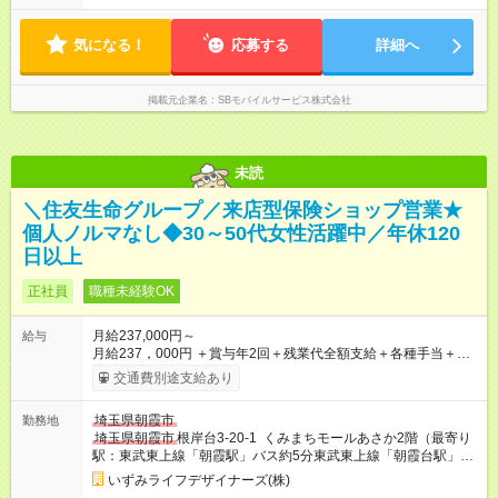
気になる！
応募する
詳細へ
掲載元企業名
SBモバイルサービス株式会社
未読
＼住友生命グループ／来店型保険ショップ営業★
個人ノルマなし◆30～50代女性活躍中／年休120
日以上
正社員
職種未経験OK
月給237,000円～
給与
月給237，000円 ＋賞与年2回＋残業代全額支給＋各種手当＋ホ
スピタリティ実践支給金（店舗実績による／年4回） （試用期間
交通費別途支給あり
中の給与） 1～3ヶ月目：月給223，000円 4～6ヶ月目：月給
228，000円 ※その他待遇に差異はありません 【試用期間】試用
埼玉県朝霞市
勤務地
期間あり 試用期間の長さ：6ヶ月 ※ 雇用形態と給与に、本採用
埼玉県朝霞市
根岸台3-20-1 くみまちモールあさか2階（最寄り
時と異なる部分があります。 雇用形態：本採用時と同じです。
駅：東武東上線「朝霞駅」バス約5分東武東上線「朝霞台駅」バ
給与：月給 223,000円 ～ 228,000円
ス約7分JR武蔵野線「北朝霞駅」バス約7分 「宮台」停留所下
いずみライフデザイナーズ(株)
車）