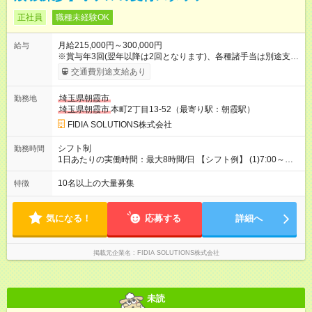
正社員
職種未経験OK
月給215,000円～300,000円
給与
※賞与年3回(翌年以降は2回となります)、各種諸手当は別途支
給！ ※能力・スキルを考慮し、ご相談の上で決定します。 【試
交通費別途支給あり
用期間】試用期間あり 試用期間の長さ：6ヶ月 雇用形態、給与
は本採用時と同じです。
埼玉県朝霞市
勤務地
埼玉県朝霞市
本町2丁目13-52（最寄り駅：朝霞駅）
FIDIA SOLUTIONS株式会社
シフト制
勤務時間
1日あたりの実働時間：最大8時間/日 【シフト例】 (1)7:00～
16:00 (2)8:00～17:00 (3)13:00～22:00 (4)14:00～23:00
(5)22:00～7:00 (6)23:00～8:00
10名以上の大量募集
特徴
気になる！
応募する
詳細へ
掲載元企業名
FIDIA SOLUTIONS株式会社
未読