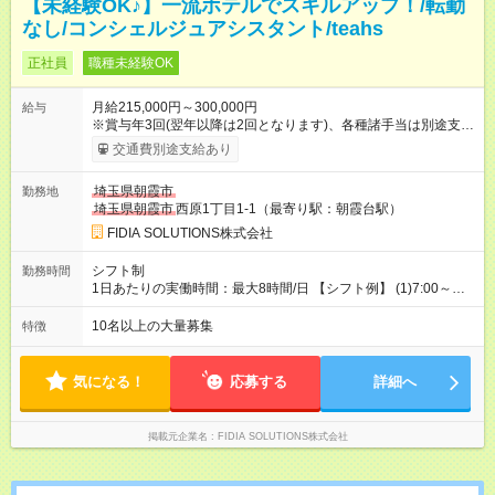
【未経験OK♪】一流ホテルでスキルアップ！/転勤
なし/コンシェルジュアシスタント/teahs
正社員
職種未経験OK
月給215,000円～300,000円
給与
※賞与年3回(翌年以降は2回となります)、各種諸手当は別途支
給！ ※能力・スキルを考慮し、ご相談の上で決定します。 【試
交通費別途支給あり
用期間】試用期間なし
埼玉県朝霞市
勤務地
埼玉県朝霞市
西原1丁目1-1（最寄り駅：朝霞台駅）
FIDIA SOLUTIONS株式会社
シフト制
勤務時間
1日あたりの実働時間：最大8時間/日 【シフト例】 (1)7:00～
16:00 (2)8:00～17:00 (3)13:00～22:00 (4)14:00～23:00
(5)22:00～7:00 (6)23:00～8:00
10名以上の大量募集
特徴
気になる！
応募する
詳細へ
掲載元企業名
FIDIA SOLUTIONS株式会社