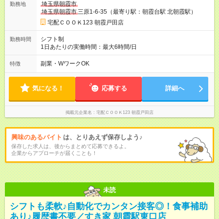
埼玉県朝霞市
勤務地
埼玉県朝霞市
三原1-6-35（最寄り駅：朝霞台駅 北朝霞駅）
宅配ＣＯＯＫ123 朝霞戸田店
シフト制
勤務時間
1日あたりの実働時間：最大6時間/日
副業・WワークOK
特徴
気になる！
応募する
詳細へ
掲載元企業名
宅配ＣＯＯＫ123 朝霞戸田店
興味のあるバイト
は、とりあえず保存しよう♪
保存した求人は、後からまとめて応募できるよ。
企業からアプローチが届くことも！
未読
シフトも柔軟♪自動化でカンタン接客◎！食事補助
あり♪履歴書不要／すき家 朝霞駅東口店