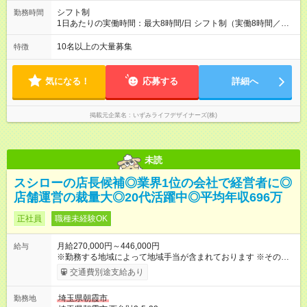
シフト制
勤務時間
1日あたりの実働時間：最大8時間/日 シフト制（実働8時間／休
憩1時間） ＜シフト例＞ 早番 9:30～18:30／遅番 10:00～
19:00（※店舗により異なります） 残業はほとんどありません！
10名以上の大量募集
特徴
（月平均10時間程度） 仕事終わりのプライベートな時間や、ご
家庭での時間も大切にしながら無理なく続けられます◎
気になる！
応募する
詳細へ
掲載元企業名
いずみライフデザイナーズ(株)
未読
スシローの店長候補◎業界1位の会社で経営者に◎
店舗運営の裁量大◎20代活躍中◎平均年収696万
正社員
職種未経験OK
月給270,000円～446,000円
給与
※勤務する地域によって地域手当が含まれております ※その他ブ
ロック外勤務手当を支給。1分単位での残業代（100％支給）や
交通費別途支給あり
年3回の賞与、諸手当も別途支給します。 ＜月給例＞ 【例1】転
勤のない「エリア限定勤務制度」の場合 東京23区内勤務の場
埼玉県朝霞市
勤務地
合：月給28万円＋残業代・諸手当 ※地域手当2万円が含まれま