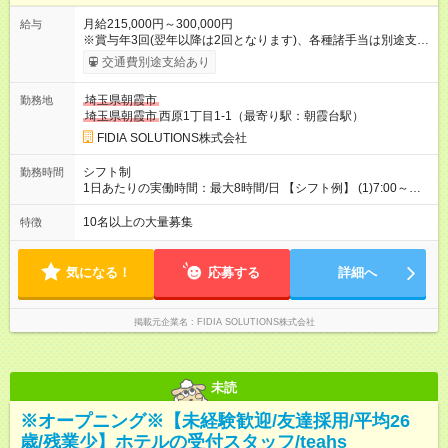
月給215,000円～300,000円
給与
※賞与年3回(翌年以降は2回となります)、各種諸手当は別途支
給！ ※能力・スキルを考慮し、ご相談の上で決定します。 【試
交通費別途支給あり
用期間】試用期間あり 試用期間の長さ：6ヶ月 雇用形態、給与
は本採用時と同じです。
埼玉県朝霞市
勤務地
埼玉県朝霞市
西原1丁目1-1（最寄り駅：朝霞台駅）
FIDIA SOLUTIONS株式会社
シフト制
勤務時間
1日あたりの実働時間：最大8時間/日 【シフト例】 (1)7:00～
16:00 (2)8:00～17:00 (3)13:00～22:00 (4)14:00～23:00
(5)22:00～7:00 (6)23:00～8:00
10名以上の大量募集
特徴
気になる！
応募する
詳細へ
掲載元企業名
FIDIA SOLUTIONS株式会社
未読
※オープニング※【未経験歓迎/友達採用/平均26
歳/残業少】ホテルの受付スタッフ/teahs