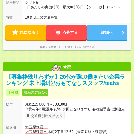
シフト制
勤務時間
1日あたりの実働時間：最大8時間/日 【シフト例】 (1)7:00～
16:00 (2)8:00～17:00 (3)13:00～22:00 (4)14:00～23:00
(5)22:00～7:00 (6)23:00～8:00
10名以上の大量募集
特徴
気になる！
応募する
詳細へ
掲載元企業名
FIDIA SOLUTIONS株式会社
未読
【募集枠残りわずか】20代が選ぶ働きたい企業ラ
ンキング 未上場1位/おもてなしスタッフ/teahs
正社員
職種未経験OK
月給215,000円～300,000円
給与
※賞与年3回(翌年以降は2回となります)、各種諸手当は別途支
給！ ※能力・スキルを考慮し、ご相談の上で決定します。 【試
交通費別途支給あり
用期間】試用期間なし
埼玉県朝霞市
勤務地
埼玉県朝霞市
本町2丁目13-52（最寄り駅：朝霞駅）