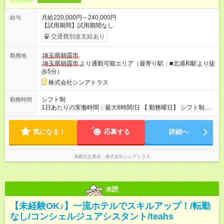
月給220,000円～240,000円
給与
【試用期間】試用期間なし
交通費別途支給あり
埼玉県朝霞市
勤務地
埼玉県朝霞市
より通勤可能エリア（最寄り駅：■北浦和駅より徒
歩5分）
株式会社シンアトラス
シフト制
勤務時間
1日あたりの実働時間：最大8時間/日 【 勤務曜日】 シフト制
土日祝含む週５日勤務 ※希望休取得可能です 【 勤務時間 】
・ 9：00～20：00（実働8h／休憩１h） ※残業ほとんどありま
気になる！
せん（残業代支給）
応募する
詳細へ
掲載元企業名
株式会社シンアトラス
未読
【未経験OK♪】一流ホテルでスキルアップ！/転勤
なし/コンシェルジュアシスタント/teahs