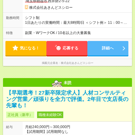
埼玉県朝霞市
西弁財2-5-22
す。 【例2】転居可能の「ブロック限定勤務制度」の場合 ブロ
ック外東京23区内勤務の場合：月給29万5000円＋残業代・諸手
株式会社あきんどスシロー
当 ※地域手当2万円やブロック外勤務手当1万5000円が含まれま
す。 ＜水準以上の収入を得られる環境！＞ 全社員の平均年収は
シフト制
勤務時間
603万円（平均月給38万9000円／2025年度実績）で、店長の平
1日あたりの実働時間：最大8時間/日 ＜シフト例＞ 11：00～
均年収は696万円（平均月給43万9000円／2025年度実績）。 さ
20：00、12：00～21：00、15：00～24：00 ※1ヶ月単位の変
らに自己負担額2万円の寮や各種手当があるため「前職より貯金
形労働時間制（週平均実働40時間） ◎残業は月30h程度。1店舗
副業・WワークOK / 10名以上の大量募集
特徴
できている」と話す社員が多くいます！ 【試用期間】試用期間
に複数社員が配属されるためシフトを調整しやすいのが特徴。
あり 試用期間の長さ：3ヶ月 雇用形態、給与は本採用時と同じ
出勤前にジムに通う社員も多くいま す。繁忙期以外は1日通して
です。
働くことがほぼありません！
気になる！
応募する
詳細へ
掲載元企業名
株式会社あきんどスシロー
未読
【早期選考！27新卒限定求人】人材コンサルティ
ング営業／頑張りを全力で評価。2年目で支店長の
先輩も！
正社員（新卒）
職種未経験OK
月給240,000円～300,000円
給与
【試用期間】試用期間なし