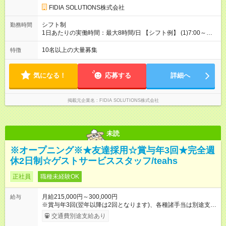
FIDIA SOLUTIONS株式会社
シフト制
勤務時間
1日あたりの実働時間：最大8時間/日 【シフト例】 (1)7:00～
16:00 (2)8:00～17:00 (3)13:00～22:00 (4)14:00～23:00
(5)22:00～7:00 (6)23:00～8:00
10名以上の大量募集
特徴
気になる！
応募する
詳細へ
掲載元企業名
FIDIA SOLUTIONS株式会社
未読
※オープニング※★友達採用☆賞与年3回★完全週
休2日制☆ゲストサービススタッフ/teahs
正社員
職種未経験OK
月給215,000円～300,000円
給与
※賞与年3回(翌年以降は2回となります)、各種諸手当は別途支
給！ ※能力・スキルを考慮し、ご相談の上で決定します。 【試
交通費別途支給あり
用期間】試用期間なし