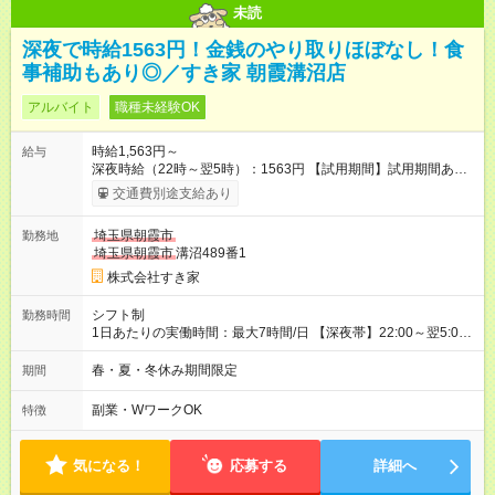
未読
深夜で時給1563円！金銭のやり取りほぼなし！食
事補助もあり◎／すき家 朝霞溝沼店
アルバイト
職種未経験OK
時給1,563円～
給与
深夜時給（22時～翌5時）：1563円 【試用期間】試用期間あり
試用期間の長さ：1ヶ月 雇用形態、給与は本採用時と同じです。
交通費別途支給あり
試用期間の実態は30日（※条件変更なし）ですが、切り上げで
一ヶ月とさせていただきます。 研修制度あり：15時間(研修中も
埼玉県朝霞市
勤務地
同時給）
埼玉県朝霞市
溝沼489番1
株式会社すき家
シフト制
勤務時間
1日あたりの実働時間：最大7時間/日 【深夜帯】22:00～翌5:00
週2日～・1日2h～OK◎ ※22:00から翌5:00までは18歳以上の方
のみ勤務可能です（18歳未満の深夜業務禁止のため） ★深夜で
春・夏・冬休み期間限定
期間
も安心して働けます★ すき家では、ワンオペを禁止していま
す。 必ず、2名以上での勤務を行いますので、安心して働けま
副業・WワークOK
特徴
す。
気になる！
応募する
詳細へ