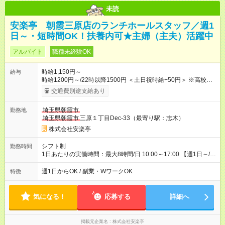
未読
安楽亭 朝霞三原店のランチホールスタッフ／週1
日～・短時間OK！扶養内可★主婦（主夫）活躍中
アルバイト
職種未経験OK
時給1,150円～
給与
時給1200円～/22時以降1500円 ＜土日祝時給+50円＞ ※高校生
時給1150円 【試用期間】試用期間あり 試用期間の長さ：12ヶ
交通費別途支給あり
月 雇用形態、給与は本採用時と同じです。 ※最大12ヶ月の間
で、合計30時間の試用期間（研修期間）があります。
埼玉県朝霞市
勤務地
埼玉県朝霞市
三原１丁目Dec-33（最寄り駅：志木）
株式会社安楽亭
シフト制
勤務時間
1日あたりの実働時間：最大8時間/日 10:00～17:00 【週1日～/1
日3時間～OK！】 ＊レギュラー勤務ももちろん大歓迎！ 「子ど
ものお迎えまでの時間」 「ランチタイムだけ」 など、家庭の予
週1日からOK / 副業・WワークOK
特徴
定に合わせやすいシフト制！ ※ディナータイムの勤務希望も相
談可能◎
気になる！
応募する
詳細へ
掲載元企業名
株式会社安楽亭