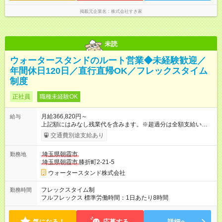
掲載元企業名
株式会社すき家
未読
ウォータースタンドのルート営業◆未経験歓迎／
年間休日120日／直行直帰OK／フレックスタイム
制度
正社員
職種未経験OK
月給366,820円～
給与
上記額にはみなし残業代を含みます。※超過分は全額支給いたし
ます。 みなし残業代 45,520円／月 みなし残業時間 20時間／月
交通費別途支給あり
【試用期間】試用期間あり 試用期間の長さ：3ヶ月 ※ 雇用形態
と給与に、本採用時と異なる部分があります。 雇用形態：中途
埼玉県朝霞市
勤務地
採用（契約社員） 給与：日給 16,000円以上
埼玉県朝霞市
膝折町2-21-5
ウォータースタンド株式会社
フレックスタイム制
勤務時間
フルフレックス 標準労働時間：1日あたり8時間
気になる！
応募する
詳細へ