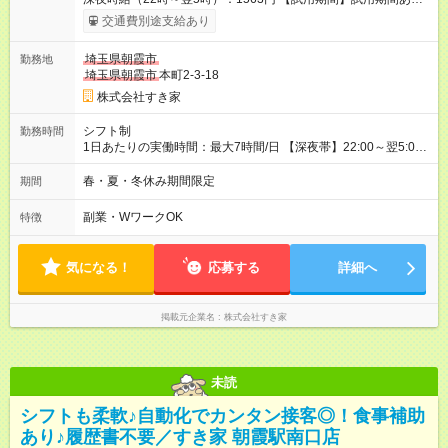
試用期間の長さ：1ヶ月 雇用形態、給与は本採用時と同じです。
交通費別途支給あり
試用期間の実態は30日（※条件変更なし）ですが、切り上げで
一ヶ月とさせていただきます。 研修制度あり：15時間(研修中も
埼玉県朝霞市
勤務地
同時給）
埼玉県朝霞市
本町2-3-18
株式会社すき家
シフト制
勤務時間
1日あたりの実働時間：最大7時間/日 【深夜帯】22:00～翌5:00
週2日～・1日2h～OK◎ ※22:00から翌5:00までは18歳以上の方
のみ勤務可能です（18歳未満の深夜業務禁止のため） ★深夜で
春・夏・冬休み期間限定
期間
も安心して働けます★ すき家では、ワンオペを禁止していま
す。 必ず、2名以上での勤務を行いますので、安心して働けま
副業・WワークOK
特徴
す。
気になる！
応募する
詳細へ
掲載元企業名
株式会社すき家
未読
シフトも柔軟♪自動化でカンタン接客◎！食事補助
あり♪履歴書不要／すき家 朝霞駅南口店