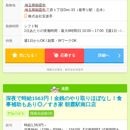
で、合計30時間の試用期間（研修期間）があります。
埼玉県朝霞市
勤務地
埼玉県朝霞市
三原１丁目Dec-33（最寄り駅：志木）
株式会社安楽亭
シフト制
勤務時間
1日あたりの実働時間：最大8時間/日 10:00～17:00 【週1日～/1
日3時間～OK！】 ＊レギュラー勤務ももちろん大歓迎！ 「子ど
ものお迎えまでの時間」 「ランチタイムだけ」 など、家庭の予
週1日からOK / 副業・WワークOK
特徴
定に合わせやすいシフト制！ ※ディナータイムの勤務希望も相
談可能◎
気になる！
応募する
詳細へ
掲載元企業名
株式会社安楽亭
未読
深夜で時給1563円！金銭のやり取りほぼなし！食
事補助もあり◎／すき家 朝霞駅南口店
アルバイト
職種未経験OK
時給1,563円～
給与
深夜時給（22時～翌5時）：1563円 【試用期間】試用期間あり