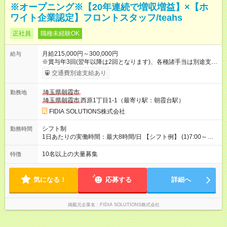
※オープニング※【20年連続で増収増益】×【ホ
ワイト企業認定】フロントスタッフ/teahs
正社員
職種未経験OK
月給215,000円～300,000円
給与
※賞与年3回(翌年以降は2回となります)、各種諸手当は別途支
給！ ※能力・スキルを考慮し、ご相談の上で決定します。 【試
交通費別途支給あり
用期間】試用期間あり 試用期間の長さ：6ヶ月 雇用形態、給与
は本採用時と同じです。
埼玉県朝霞市
勤務地
埼玉県朝霞市
西原1丁目1-1（最寄り駅：朝霞台駅）
FIDIA SOLUTIONS株式会社
シフト制
勤務時間
1日あたりの実働時間：最大8時間/日 【シフト例】 (1)7:00～
16:00 (2)8:00～17:00 (3)13:00～22:00 (4)14:00～23:00
(5)22:00～7:00 (6)23:00～8:00
10名以上の大量募集
特徴
気になる！
応募する
詳細へ
掲載元企業名
FIDIA SOLUTIONS株式会社