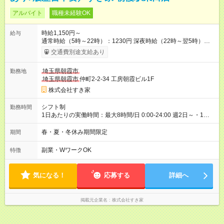
アルバイト
職種未経験OK
時給1,150円～
給与
通常時給（5時～22時）：1230円 深夜時給（22時～翌5時）：
1563円 高校生時給：1150円 【特別手当】早朝手当（5：00-9：
交通費別途支給あり
00）時給+150円 【試用期間】試用期間あり 試用期間の長さ：1
ヶ月 雇用形態、給与は本採用時と同じです。 試用期間の実態は
埼玉県朝霞市
勤務地
30日（※条件変更なし）ですが、切り上げで一ヶ月とさせてい
埼玉県朝霞市
仲町2-2-34 工房朝霞ビル1F
ただきます。 研修制度あり：15時間(研修中も同時給）
株式会社すき家
シフト制
勤務時間
1日あたりの実働時間：最大8時間/日 0:00-24:00 週2日～・1日
2h～OK ＜シフト例＞ 〇朝帯 5:00-9:00 〇昼帯 9:00-14:00 〇午
後帯 14:00-18:00 〇夜帯 18:00-22:00 〇深夜帯 22:00-翌5:00 基
春・夏・冬休み期間限定
期間
本は固定シフトですが家庭の都合などイレギュラーには対応し
ます♪
副業・WワークOK
特徴
気になる！
応募する
詳細へ
掲載元企業名
株式会社すき家