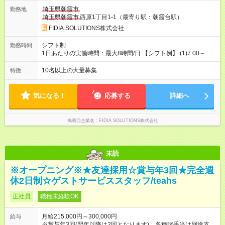
埼玉県朝霞市
勤務地
埼玉県朝霞市
西原1丁目1-1（最寄り駅：朝霞台駅）
FIDIA SOLUTIONS株式会社
シフト制
勤務時間
1日あたりの実働時間：最大8時間/日 【シフト例】 (1)7:00～
16:00 (2)8:00～17:00 (3)13:00～22:00 (4)14:00～23:00
(5)22:00～7:00 (6)23:00～8:00
10名以上の大量募集
特徴
気になる！
応募する
詳細へ
掲載元企業名
FIDIA SOLUTIONS株式会社
未読
※オープニング※★友達採用☆賞与年3回★完全週
休2日制☆ゲストサービススタッフ/teahs
正社員
職種未経験OK
月給215,000円～300,000円
給与
※賞与年3回(翌年以降は2回となります)、各種諸手当は別途支