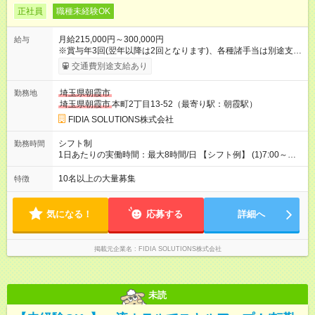
正社員
職種未経験OK
月給215,000円～300,000円
給与
※賞与年3回(翌年以降は2回となります)、各種諸手当は別途支
給！ ※能力・スキルを考慮し、ご相談の上で決定します。 【試
交通費別途支給あり
用期間】試用期間なし
埼玉県朝霞市
勤務地
埼玉県朝霞市
本町2丁目13-52（最寄り駅：朝霞駅）
FIDIA SOLUTIONS株式会社
シフト制
勤務時間
1日あたりの実働時間：最大8時間/日 【シフト例】 (1)7:00～
16:00 (2)8:00～17:00 (3)13:00～22:00 (4)14:00～23:00
(5)22:00～7:00 (6)23:00～8:00
10名以上の大量募集
特徴
気になる！
応募する
詳細へ
掲載元企業名
FIDIA SOLUTIONS株式会社
未読