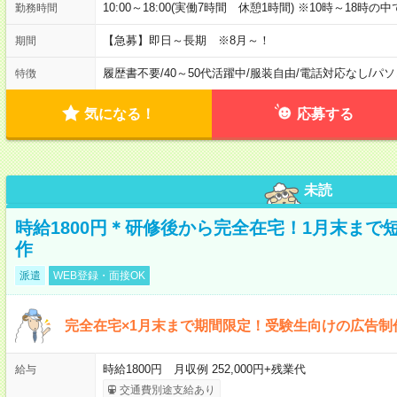
10:00～18:00(実働7時間 休憩1時間) ※10時～18
勤務時間
【急募】即日～長期 ※8月～！
期間
履歴書不要
/
40～50代活躍中
/
服装自由
/
電話対応なし
/
パソ
特徴
気になる！
応募する
未読
時給1800円＊研修後から完全在宅！1月末まで
作
派遣
WEB登録・面接OK
完全在宅×1月末まで期間限定！受験生向けの広告制
時給1800円 月収例 252,000円+残業代
給与
交通費別途支給あり