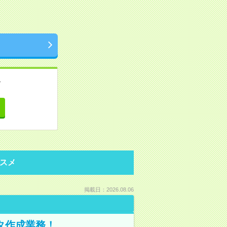
。
て
スメ
掲載日：2026.08.06
ータ作成業務！