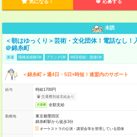
気になる！
応募する
未読
＜朝はゆっくり＞芸術・文化団体！電話なし！
＠錦糸町
派遣
職種未経験OK
ブランクOK
WEB登録・面接OK
＜錦糸町＞週4日・5日×時短！連盟内のサポート
時給1700円
給与
交通費別途支給あり
全額支給
交通費
東京都墨田区
勤務地
錦糸町駅から徒歩3分
オーケストラの公演・講習会等を管理している団体