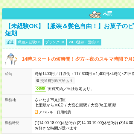
未読
【未経験OK】【服装＆髪色自由！】お菓子の
短期
派遣
職種未経験OK
ブランクOK
WEB登録・面接OK
14時スタートの短時間！夕方～夜のスキマ時間で月1
時給1400円／月収例：117,600円＝1,400円×4時間×
給与
交通費別途支給あり
実費支給／当社規定あり。
交通費
さいたま市見沼区
勤務地
七里駅から車6分
/
大宮公園駅
/
大宮(埼玉県)駅
アパレル・日用雑貨
(1)14:00-18:00(休憩0分) (2)14:00-19:00(休憩0分) (3)14:
勤務時間
お好きな時間が選べます