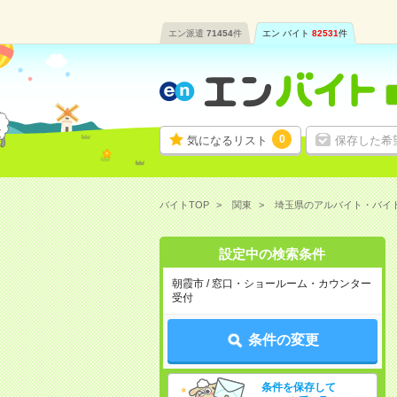
エン派遣
71454
件
エン バイト
82531
件
0
気になるリスト
保存した希
バイトTOP
関東
埼玉県のアルバイト・バイ
設定中の検索条件
朝霞市 / 窓口・ショールーム・カウンター
受付
条件の変更
条件を保存して