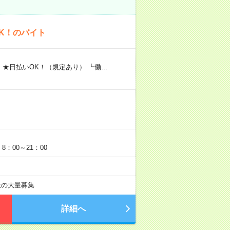
K！のバイト
 ★日払いOK！（規定あり） ┗働…
：00～21：00
以上の大量募集
詳細へ