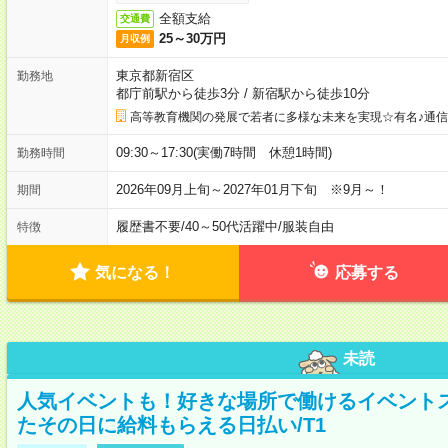
全額支給
交通費
25～30万円
月収例
東京都新宿区
勤務地
都庁前駅から徒歩3分
/
新宿駅から徒歩10分
高等教育機関の発展で若者に多様な未来を実現☆有名♪通
09:30～17:30(実働7時間 休憩1時間)
勤務時間
2026年09月上旬～2027年01月下旬 ※9月～！
期間
履歴書不要
/
40～50代活躍中
/
服装自由
特徴
気になる！
応募する
未読
人気イベントも！好きな場所で働けるイベント
たその日に給料もらえる日払い/T1