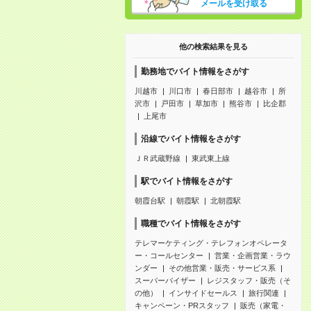
メールを受け取る
他の検索結果を見る
勤務地でバイト情報をさがす
川越市
川口市
春日部市
越谷市
所
沢市
戸田市
草加市
熊谷市
比企郡
上尾市
沿線でバイト情報をさがす
ＪＲ武蔵野線
東武東上線
駅でバイト情報をさがす
朝霞台駅
朝霞駅
北朝霞駅
職種でバイト情報をさがす
テレマーケティング・テレフォンオペレータ
ー・コールセンター
営業・企画営業・ラウ
ンダー
その他営業・販売・サービス系
スーパーバイザー
レジスタッフ・販売（そ
の他）
インサイドセールス
旅行関連
キャンペーン・PRスタッフ
販売（家電・