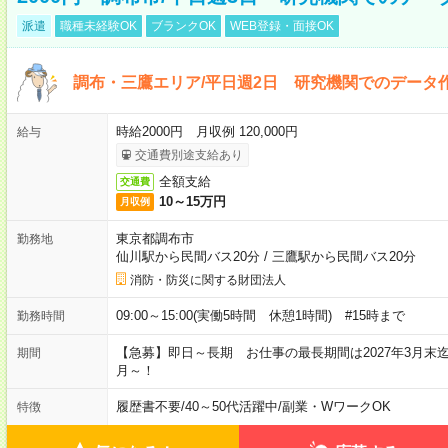
派遣
職種未経験OK
ブランクOK
WEB登録・面接OK
調布・三鷹エリア/平日週2日 研究機関でのデータ作
時給2000円 月収例 120,000円
給与
交通費別途支給あり
全額支給
交通費
10～15万円
月収例
東京都調布市
勤務地
仙川駅から民間バス20分
/
三鷹駅から民間バス20分
消防・防災に関する財団法人
09:00～15:00(実働5時間 休憩1時間) #15時まで
勤務時間
【急募】即日～長期 お仕事の最長期間は2027年3月末
期間
月～！
履歴書不要
/
40～50代活躍中
/
副業・WワークOK
特徴