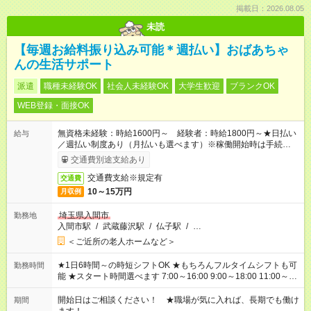
掲載日：2026.08.05
未読
【毎週お給料振り込み可能＊週払い】おばあちゃ
んの生活サポート
派遣
職種未経験OK
社会人未経験OK
大学生歓迎
ブランクOK
WEB登録・面接OK
無資格未経験：時給1600円～ 経験者：時給1800円～★日払い
給与
／週払い制度あり（月払いも選べます）※稼働開始時は手続き完
了次第のお支払いとなります。
交通費別途支給あり
交通費支給※規定有
交通費
10～15万円
月収例
埼玉県入間市
勤務地
入間市駅
/
武蔵藤沢駅
/
仏子駅
/
…
＜ご近所の老人ホームなど＞
★1日6時間～の時短シフトOK ★もちろんフルタイムシフトも可
勤務時間
能 ★スタート時間選べます 7:00～16:00 9:00～18:00 11:00～
20:00 など
残業なし
！ ※Wワークの場合、他のお仕事と合わせ
週40時間超の就業はご案内できません ※法令に基づき、週20時
開始日はご相談ください！ ★職場が気に入れば、長期でも働け
期間
間以上勤務は社会保険への加入対象となります ※労働者派遣法