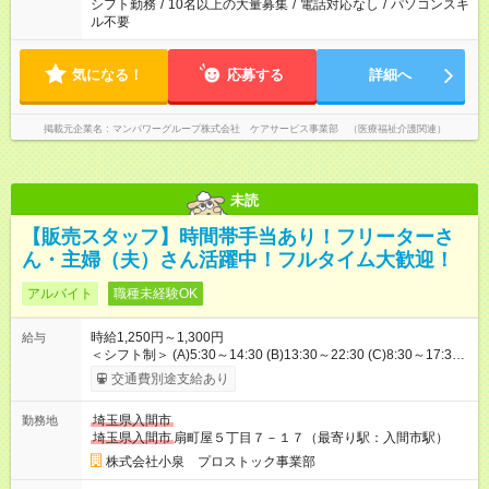
シフト勤務
/
10名以上の大量募集
/
電話対応なし
/
パソコンスキ
ル不要
気になる！
応募する
詳細へ
掲載元企業名
マンパワーグループ株式会社 ケアサービス事業部 （医療福祉介護関連）
未読
【販売スタッフ】時間帯手当あり！フリーターさ
ん・主婦（夫）さん活躍中！フルタイム大歓迎！
アルバイト
職種未経験OK
時給1,250円～1,300円
給与
＜シフト制＞ (A)5:30～14:30 (B)13:30～22:30 (C)8:30～17:30
※フルタイム働ける方大歓迎♪ AB番：時給1300円 ABC番：時給
交通費別途支給あり
1250円 ●時間帯手当あり 05:30～08:00 20:00～22:30 の時間帯
に勤務可能な方は、1勤務当たり300円の手当支給！ 《月収例》
埼玉県入間市
勤務地
[フルタイムでガッツリ] 早番＆遅番 時給1300円、週5勤務の場合
埼玉県入間市
扇町屋５丁目７－１７（最寄り駅：入間市駅）
- 月収23万5400円 ＝時給1300円×8ｈ×22日＋勤務手当300円
×22日 ＊入社祝い金支給(規定有) ＊シフトは気軽にご相談をくだ
株式会社小泉 プロストック事業部
さい 【試用期間】試用期間なし