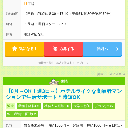
工場
【日勤】5勤2休 8:30～17:10（実働7時間30分/休憩70分）
勤務時間
・長期 ・即日スタートOK！
期間
電話対応なし
特徴
気になる！
応募する
詳細へ
掲載元企業名
株式会社日本ワークプレイス
掲載日：2026.08.04
未読
【8月～OK！週3日～】ホテルライクな高齢者マン
ションで生活サポート＊時短OK
派遣
職種未経験OK
社会人未経験OK
大学生歓迎
ブランクOK
WEB登録・面接OK
無資格未経験：時給1600円～ 経験者：時給1800円～★日払い
給与