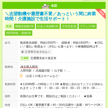
未読
NEW
＼志望動機や履歴書不要／あっという間に終業
時間！介護施設で生活サポート！
派遣
職種未経験OK
社会人未経験OK
大学生歓迎
ブランクOK
WEB登録・面接OK
無資格未経験：時給1600円～ 経験者：時給1800円～ ★日払
給与
い／週払い制度あり（月払いも選べます）※稼働開始時は手続き
完了次第のお支払いとなります。
交通費別途支給あり
交通費支給※規定有
交通費
埼玉県入間市
勤務地
入間市駅
/
武蔵藤沢駅
/
仏子駅
/
…
〈お近くの老人ホームなど〉
★1日6時間～の時短シフトOK ★都合に合わせてシフトが決めら
勤務時間
れます シフト例： 7：00～16：00 9：00～15：00 9：00～
18：00 11：00～20：00 など ※Wワークの場合、他のお仕事と
合わせ週40時間超の就業はご案内できません ※法令に基づき、
長期のお仕事です。開始日はご相談ください！ ★急募
期間
週20時間以上勤務は社会保険への加入対象となります ※労働者
派遣法（日雇い派遣の原則禁止）により、短時間・短期間の就
日払いOK
/
履歴書不要
/
40～50代活躍中
/
副業・WワークOK
/
特徴
業はご案内が難しい場合があります