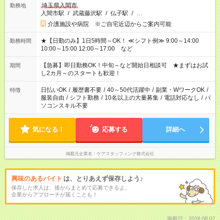
埼玉県入間市
勤務地
入間市駅
/
武蔵藤沢駅
/
仏子駅
/
…
介護施設や病院 ※ご自宅近辺からご案内可能
★【日勤のみ】1日5時間～OK！ ≪シフト例≫ 9:00～14:00
勤務時間
10:00～15:00 12:00～17:00 など
【急募】即日勤務OK！中旬～など開始日相談可 ★まずはお試
期間
し2カ月～のスタートも歓迎！
日払いOK
/
履歴書不要
/
40～50代活躍中
/
副業・WワークOK
/
特徴
服装自由
/
シフト勤務
/
10名以上の大量募集
/
電話対応なし
/
パ
ソコンスキル不要
気になる！
応募する
詳細へ
掲載元企業名
ケアスタッフィング株式会社
興味のあるバイト
は、とりあえず保存しよう♪
保存した求人は、後からまとめて応募できるよ。
企業からアプローチが届くことも！
掲載日：2026.08.07