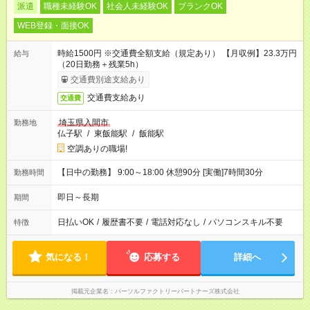
派遣
職種未経験OK
社会人未経験OK
ブランクOK
WEB登録・面接OK
時給1500円 ※交通費全額支給（規定あり） 【月収例】23.3万円
給与
（20日勤務＋残業5h）
交通費別途支給あり
交通費支給あり
交通費
埼玉県入間市
勤務地
仏子駅
/
東飯能駅
/
飯能駅
空調ありの職場!
【日中の勤務】 9:00～18:00 休憩90分 [実働]7時間30分
勤務時間
即日～長期
期間
日払いOK
/
履歴書不要
/
電話対応なし
/
パソコンスキル不要
特徴
気になる！
応募する
詳細へ
掲載元企業名
パーソルファクトリーパートナーズ株式会社