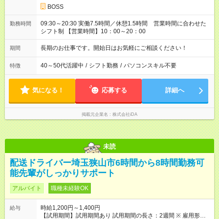
BOSS
09:30～20:30 実働7.5時間／休憩1.5時間 営業時間に合わせた
勤務時間
シフト制 【営業時間】10：00～20：00
長期のお仕事です。開始日はお気軽にご相談ください！
期間
40～50代活躍中
/
シフト勤務
/
パソコンスキル不要
特徴
気になる！
応募する
詳細へ
掲載元企業名
株式会社iDA
未読
配送ドライバー埼玉狭山市6時間から8時間勤務可
能先輩がしっかりサポート
アルバイト
職種未経験OK
時給1,200円～1,400円
給与
【試用期間】試用期間あり 試用期間の長さ：2週間 ※ 雇用形態