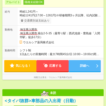
アルバイト
職種未経験OK
時給1,241円～
給与
時給1241円(17:00～1261円)※研修期間3ヶ月以降、社内試験に
よる更新判定あり 社内試験合格後、時給＋50～100円の昇給あ
交通費別途支給あり
り （大学生は＋20円） 試用期間あり：入社日から3ヶ月間／本
採用と待遇は変わりません。 【試用期間】試用期間あり 試用期
埼玉県入間市
勤務地
間の長さ：3ヶ月 雇用形態、給与は本採用時と同じです。
埼玉県入間市
扇台2-5-35（最寄り駅：西武池袋・豊島線「入間
市駅」徒歩17分）
ウエルシア薬局株式会社
シフト制
勤務時間
1日あたりの実働時間：最大7時間45分/日 10:00～19:00の間で1
日7.75時間の勤務 ☆週5日の勤務 ※勤務曜日応相談 ※土日勤務で
きる方歓迎 ☆未経験・無資格可
気になる！
応募する
詳細へ
掲載元企業名
ウエルシア薬局株式会社
未読
<タイパ抜群>車部品の入出荷（日勤）