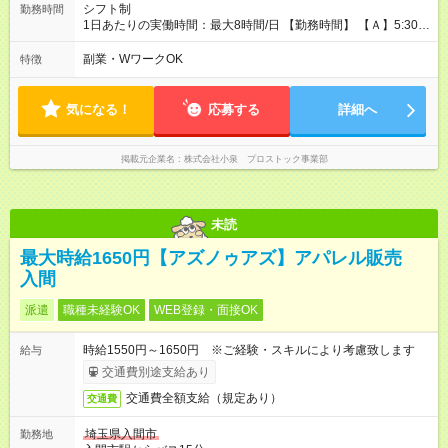
シフト制
勤務時間
1日あたりの実働時間：最大8時間/日 【勤務時間】 【Ａ】5:30～
14:30 【Ｂ】13:30～22:30 【Ｃ】8:30～17:30 ★A、Bのシフト
のうち5:30～8:00、20:00～22:30の時間帯には別途「時間帯手
副業・WワークOK
特徴
当」がつきます。 ★週3、1日3h～OK！ ※時間・曜日相談可
気になる！
応募する
詳細へ
掲載元企業名
株式会社小泉 プロストック事業部
未読
最大時給1650円【アズノゥアズ】アパレル販売
入間
派遣
職種未経験OK
WEB登録・面接OK
時給1550円～1650円 ※ご経験・スキルにより考慮致します
給与
交通費別途支給あり
交通費全額支給（規定あり）
交通費
埼玉県入間市
勤務地