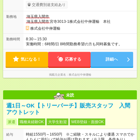
と給与に、本採用時と異なる部分があります。 雇用形態：本採
交通費別途支給あり
用時と同じです。 給与：時給 1,150円 ～ 1,400円
埼玉県入間市
勤務地
埼玉県入間市
宮寺3013-1株式会社中伸運輸 本社
株式会社中伸運輸
8:30～15:30
勤務時間
実働時間：6時間/日 8時間勤務希望の方も同時募集です。
気になる！
応募する
詳細へ
掲載元企業名
株式会社中伸運輸
未読
週1日～OK【トリーバーチ】販売スタッフ 入間
アウトレット
派遣
職種未経験OK
大学生歓迎
WEB登録・面接OK
時給1550円～1650円 ※ご経験・スキルにより優遇 スマホでか
給与
んたんに前払いで給与が受け取れます（※上限、条件あり）