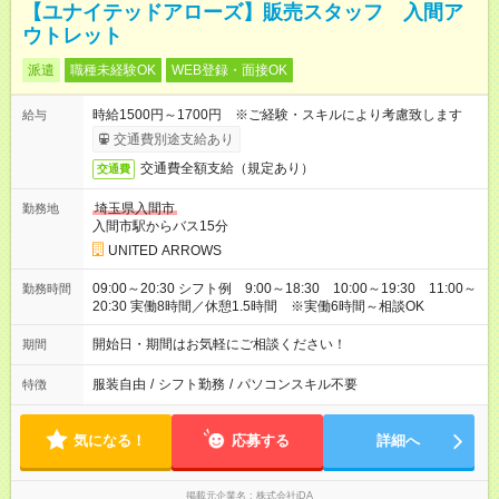
【ユナイテッドアローズ】販売スタッフ 入間ア
ウトレット
派遣
職種未経験OK
WEB登録・面接OK
時給1500円～1700円 ※ご経験・スキルにより考慮致します
給与
交通費別途支給あり
交通費全額支給（規定あり）
交通費
埼玉県入間市
勤務地
入間市駅からバス15分
UNITED ARROWS
09:00～20:30 シフト例 9:00～18:30 10:00～19:30 11:00～
勤務時間
20:30 実働8時間／休憩1.5時間 ※実働6時間～相談OK
開始日・期間はお気軽にご相談ください！
期間
服装自由
/
シフト勤務
/
パソコンスキル不要
特徴
気になる！
応募する
詳細へ
掲載元企業名
株式会社iDA