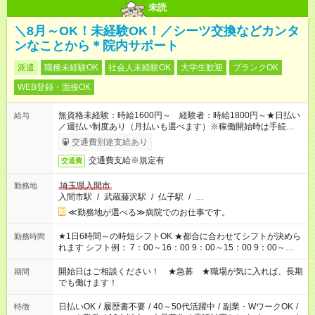
未読
＼8月～OK！未経験OK！／シーツ交換などカンタ
ンなことから＊院内サポート
派遣
職種未経験OK
社会人未経験OK
大学生歓迎
ブランクOK
WEB登録・面接OK
無資格未経験：時給1600円～ 経験者：時給1800円～★日払い
給与
／週払い制度あり（月払いも選べます）※稼働開始時は手続き完
了次第のお支払いとなります。
交通費別途支給あり
交通費支給※規定有
交通費
埼玉県入間市
勤務地
入間市駅
/
武蔵藤沢駅
/
仏子駅
/
…
≪勤務地が選べる≫病院でのお仕事です。
★1日6時間～の時短シフトOK ★都合に合わせてシフトが決めら
勤務時間
れます シフト例： 7：00～16：00 9：00～15：00 9：00～
18：00 11：00～20：00 など ※Wワークの場合、他のお仕事と
合わせ週40時間超の就業はご案内できません ※法令に基づき、
開始日はご相談ください！ ★急募 ★職場が気に入れば、長期
期間
週20時間以上勤務は社会保険への加入対象となります ※労働者
でも働けます！
派遣法（日雇い派遣の原則禁止）により、短時間・短期間の就
業はご案内が難しい場合があります
日払いOK
/
履歴書不要
/
40～50代活躍中
/
副業・WワークOK
/
特徴