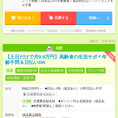
シフト勤務
/
10名以上の大量募集
/
電話対応なし
/
パソコンスキ
ル不要
気になる！
応募する
詳細へ
掲載元企業名
マンパワーグループ株式会社 ケアサービス事業部 （医療福祉介護関連）
掲載日：2026.08.06
未読
NEW
【土日だけで月9.9万円】高齢者の生活サポ＊年
齢不問＆日払いOK
派遣
職種未経験OK
社会人未経験OK
大学生歓迎
ブランクOK
WEB登録・面接OK
時給1550円～ ■日払いOK（規定あり）※即日払い不可
給与
交通費別途支給あり
交通費全額支給 ■ガソリン代も全額支給（規定あ
交通費
り） ■無料駐車場もご相談ください
埼玉県入間市
勤務地