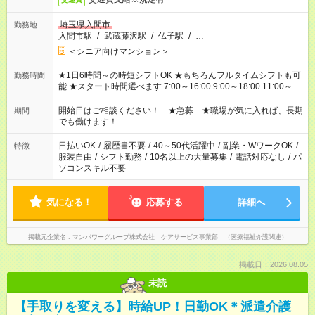
埼玉県入間市
勤務地
入間市駅
/
武蔵藤沢駅
/
仏子駅
/
…
＜シニア向けマンション＞
★1日6時間～の時短シフトOK ★もちろんフルタイムシフトも可
勤務時間
能 ★スタート時間選べます 7:00～16:00 9:00～18:00 11:00～
20:00 など
残業なし
！ ※Wワークの場合、他のお仕事と合わせ
週40時間超の就業はご案内できません ※法令に基づき、週20時
開始日はご相談ください！ ★急募 ★職場が気に入れば、長期
期間
間以上勤務は社会保険への加入対象となります ※労働者派遣法
でも働けます！
（日雇い派遣の原則禁止）により、短時間・短期間の就業はご
案内が難しい場合があります
日払いOK
/
履歴書不要
/
40～50代活躍中
/
副業・WワークOK
/
特徴
服装自由
/
シフト勤務
/
10名以上の大量募集
/
電話対応なし
/
パ
ソコンスキル不要
気になる！
応募する
詳細へ
掲載元企業名
マンパワーグループ株式会社 ケアサービス事業部 （医療福祉介護関連）
掲載日：2026.08.05
未読
【手取りを変える】時給UP！日勤OK＊派遣介護