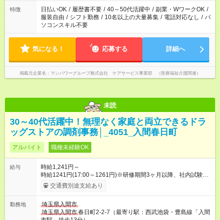
日払いOK
/
履歴書不要
/
40～50代活躍中
/
副業・WワークOK
/
特徴
服装自由
/
シフト勤務
/
10名以上の大量募集
/
電話対応なし
/
パ
ソコンスキル不要
気になる！
応募する
詳細へ
掲載元企業名
マンパワーグループ株式会社 ケアサービス事業部 （医療福祉介護関連）
未読
30～40代活躍中！無理なく家庭と両立できるドラ
ッグストアの調剤事務│_4051_入間春日町
アルバイト
職種未経験OK
時給1,241円～
給与
時給1241円(17:00～1261円)※研修期間3ヶ月以降、社内試験に
よる更新判定あり 社内試験合格後、時給＋50～100円の昇給あ
交通費別途支給あり
り （大学生は＋20円） 試用期間あり：入社日から3ヶ月間／本
採用と待遇は変わりません。 【試用期間】試用期間あり 試用期
埼玉県入間市
勤務地
間の長さ：3ヶ月 雇用形態、給与は本採用時と同じです。
埼玉県入間市
春日町2-2-7（最寄り駅：西武池袋・豊島線「入間