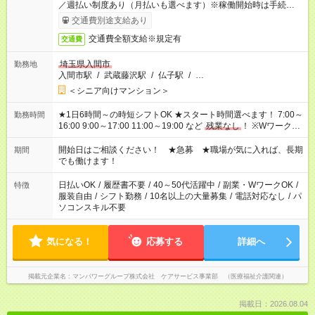
／週払い制度あり（月払いも選べます）※稼働開始時は手続き完
了次第のお支払いとなります。
交通費別途支給あり
交通費全額支給※規定有
交通費
埼玉県入間市
勤務地
入間市駅
/
武蔵藤沢駅
/
仏子駅
/
…
＜シニア向けマンション＞
★1日6時間～の時短シフトOK ★スタート時間選べます！ 7:00～
勤務時間
16:00 9:00～17:00 11:00～19:00 など
残業なし
！ ※Wワークの
場合、他のお仕事と合わせ週40時間超の就業はご案内できませ
ん ※法令に基づき、週20時間以上勤務は社会保険への加入対象
開始日はご相談ください！ ★急募 ★職場が気に入れば、長期
期間
となります ※労働者派遣法（日雇い派遣の原則禁止）により、
でも働けます！
短時間・短期間の就業はご案内が難しい場合があります
日払いOK
/
履歴書不要
/
40～50代活躍中
/
副業・WワークOK
/
特徴
服装自由
/
シフト勤務
/
10名以上の大量募集
/
電話対応なし
/
パ
ソコンスキル不要
気になる！
応募する
詳細へ
掲載元企業名
マンパワーグループ株式会社 ケアサービス事業部 （医療福祉介護関連）
掲載日：2026.08.04