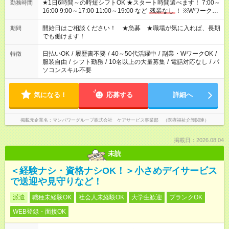
★1日6時間～の時短シフトOK ★スタート時間選べます！ 7:00～
勤務時間
16:00 9:00～17:00 11:00～19:00 など
残業なし
！ ※Wワークの
場合、他のお仕事と合わせ週40時間超の就業はご案内できませ
ん ※法令に基づき、週20時間以上勤務は社会保険への加入対象
開始日はご相談ください！ ★急募 ★職場が気に入れば、長期
期間
となります ※労働者派遣法（日雇い派遣の原則禁止）により、
でも働けます！
短時間・短期間の就業はご案内が難しい場合があります
日払いOK
/
履歴書不要
/
40～50代活躍中
/
副業・WワークOK
/
特徴
服装自由
/
シフト勤務
/
10名以上の大量募集
/
電話対応なし
/
パ
ソコンスキル不要
気になる！
応募する
詳細へ
掲載元企業名
マンパワーグループ株式会社 ケアサービス事業部 （医療福祉介護関連）
掲載日：2026.08.04
未読
＜経験ナシ・資格ナシOK！＞小さめデイサービス
で送迎や見守りなど！
派遣
職種未経験OK
社会人未経験OK
大学生歓迎
ブランクOK
WEB登録・面接OK