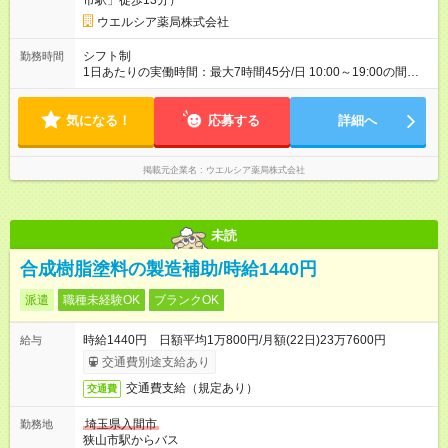
市駅」徒歩13分）
ウエルシア薬局株式会社
シフト制
勤務時間
1日あたりの実働時間：最大7時間45分/日 10:00～19:00の間で1
日7.75時間の勤務 ☆週5日の勤務 ※勤務曜日応相談 ☆未経験・
無資格可
気になる！
応募する
詳細へ
掲載元企業名
ウエルシア薬局株式会社
未読
合成樹脂塗料の製造補助/時給1440円
派遣
職種未経験OK
ブランクOK
時給1440円 日額平均1万800円/月額(22日)23万7600円
給与
交通費別途支給あり
交通費支給（規定あり）
交通費
埼玉県入間市
勤務地
狭山市駅からバス