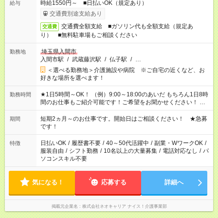
時給1550円～ ■日払いOK（規定あり）
給与
交通費別途支給あり
交通費全額支給 ■ガソリン代も全額支給（規定あ
交通費
り） ■無料駐車場もご相談ください
埼玉県入間市
勤務地
入間市駅
/
武蔵藤沢駅
/
仏子駅
/
…
＜選べる勤務地＞介護施設や病院 ※ご自宅の近くなど、お
好きな場所を選べます！
★1日5時間～OK！ （例）9:00～18:00のあいだ もちろん1日8時
勤務時間
間のお仕事もご紹介可能です！ご希望をお聞かせください！ ★
家庭の都合でお休みが必要な場合も遠慮なくご相談ください。
※週最低15時間以上の勤務が必要です
短期2ヵ月～のお仕事です。開始日はご相談ください！ ★急募
期間
です！
日払いOK
/
履歴書不要
/
40～50代活躍中
/
副業・WワークOK
/
特徴
服装自由
/
シフト勤務
/
10名以上の大量募集
/
電話対応なし
/
パ
ソコンスキル不要
気になる！
応募する
詳細へ
掲載元企業名
株式会社ネオキャリア ナイス！介護事業部