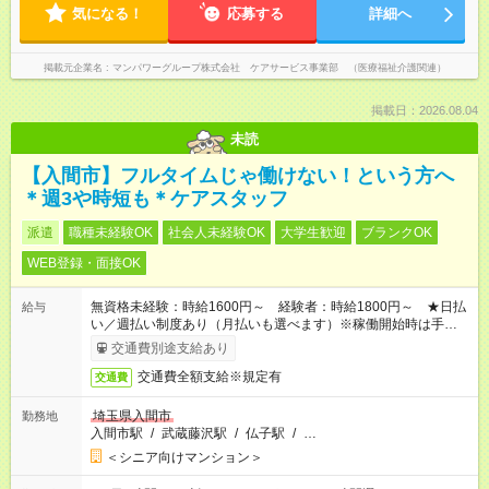
気になる！
応募する
詳細へ
掲載元企業名
マンパワーグループ株式会社 ケアサービス事業部 （医療福祉介護関連）
掲載日：2026.08.04
未読
【入間市】フルタイムじゃ働けない！という方へ
＊週3や時短も＊ケアスタッフ
派遣
職種未経験OK
社会人未経験OK
大学生歓迎
ブランクOK
WEB登録・面接OK
無資格未経験：時給1600円～ 経験者：時給1800円～ ★日払
給与
い／週払い制度あり（月払いも選べます）※稼働開始時は手続き
完了次第のお支払いとなります。
交通費別途支給あり
交通費全額支給※規定有
交通費
埼玉県入間市
勤務地
入間市駅
/
武蔵藤沢駅
/
仏子駅
/
…
＜シニア向けマンション＞