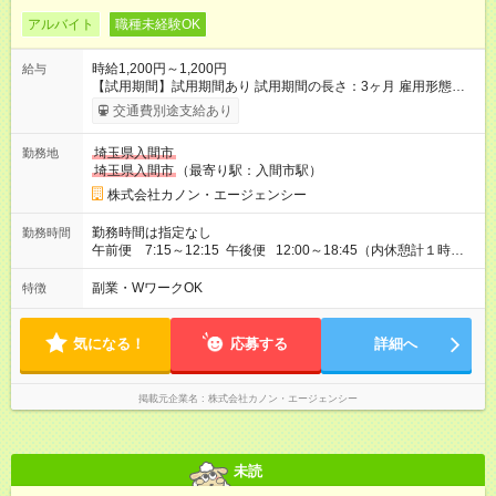
アルバイト
職種未経験OK
時給1,200円～1,200円
給与
【試用期間】試用期間あり 試用期間の長さ：3ヶ月 雇用形態、
給与は本採用時と同じです。
交通費別途支給あり
埼玉県入間市
勤務地
埼玉県入間市
（最寄り駅：入間市駅）
株式会社カノン・エージェンシー
勤務時間は指定なし
勤務時間
午前便 7:15～12:15 午後便 12:00～18:45（内休憩計１時間
有り）
副業・WワークOK
特徴
気になる！
応募する
詳細へ
掲載元企業名
株式会社カノン・エージェンシー
未読