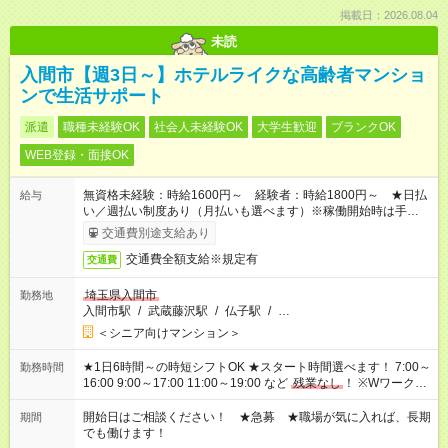
掲載日：2026.08.04
未読
入間市【週3日～】ホテルライクな高齢者マンショ
ンで生活サポート
派遣
職種未経験OK
社会人未経験OK
大学生歓迎
ブランクOK
WEB登録・面接OK
無資格未経験：時給1600円～ 経験者：時給1800円～ ★日払
給与
い／週払い制度あり（月払いも選べます）※稼働開始時は手続き
完了次第のお支払いとなります。
交通費別途支給あり
交通費全額支給※規定有
交通費
埼玉県入間市
勤務地
入間市駅
/
武蔵藤沢駅
/
仏子駅
/
…
＜シニア向けマンション＞
★1日6時間～の時短シフトOK ★スタート時間選べます！ 7:00～
勤務時間
16:00 9:00～17:00 11:00～19:00 など
残業なし
！ ※Wワークの
場合、他のお仕事と合わせ週40時間超の就業はご案内できませ
ん ※法令に基づき、週20時間以上勤務は社会保険への加入対象
開始日はご相談ください！ ★急募 ★職場が気に入れば、長期
期間
となります ※労働者派遣法（日雇い派遣の原則禁止）により、
でも働けます！
短時間・短期間の就業はご案内が難しい場合があります