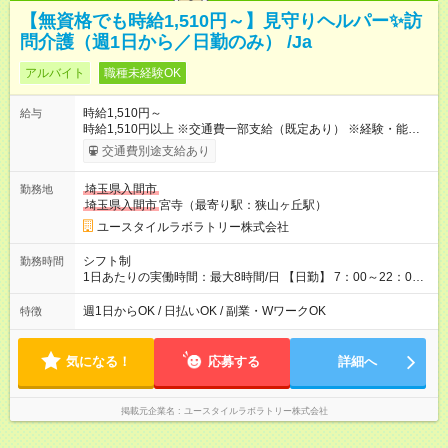
【無資格でも時給1,510円～】見守りヘルパー✨訪
問介護（週1日から／日勤のみ） /Ja
アルバイト
職種未経験OK
時給1,510円～
給与
時給1,510円以上 ※交通費一部支給（既定あり） ※経験・能力を
考慮して決定します 【収入例】 週1回勤務の場合：1,510円×8時
交通費別途支給あり
間×4回=4万8,320円 週3回勤務の場合：1,510円×8時間×12回
=14万4,960円 週5回勤務の場合：1,510円×8時間×20回=24万
埼玉県入間市
勤務地
1,600円 【試用期間】試用期間あり 試用期間の長さ：2ヶ月
埼玉県入間市
宮寺（最寄り駅：狭山ヶ丘駅）
※ 雇用形態と給与に、本採用時と異なる部分があります。 雇用
形態：本採用時と同じです。 給与：時給 1,150円以上
ユースタイルラボラトリー株式会社
シフト制
勤務時間
1日あたりの実働時間：最大8時間/日 【日勤】 7：00～22：00
の間で8時間勤務（休憩時間は法定通り） ※週1日～OK ／ 夜勤
なし ＊＊ 勤務時間例 ＊＊ ■8時から17時 ■9時から18時 ■10
週1日からOK / 日払いOK / 副業・WワークOK
特徴
時から19時 ■12時から21時 など ※訪問先により変動 ※曜日固
定（毎週同じ曜日勤務）
気になる！
応募する
詳細へ
掲載元企業名
ユースタイルラボラトリー株式会社