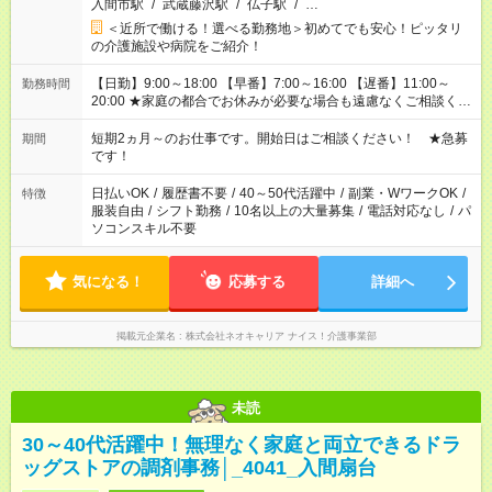
入間市駅
/
武蔵藤沢駅
/
仏子駅
/
…
＜近所で働ける！選べる勤務地＞初めてでも安心！ピッタリ
の介護施設や病院をご紹介！
【日勤】9:00～18:00 【早番】7:00～16:00 【遅番】11:00～
勤務時間
20:00 ★家庭の都合でお休みが必要な場合も遠慮なくご相談くだ
さい。
短期2ヵ月～のお仕事です。開始日はご相談ください！ ★急募
期間
です！
日払いOK
/
履歴書不要
/
40～50代活躍中
/
副業・WワークOK
/
特徴
服装自由
/
シフト勤務
/
10名以上の大量募集
/
電話対応なし
/
パ
ソコンスキル不要
気になる！
応募する
詳細へ
掲載元企業名
株式会社ネオキャリア ナイス！介護事業部
未読
30～40代活躍中！無理なく家庭と両立できるドラ
ッグストアの調剤事務│_4041_入間扇台