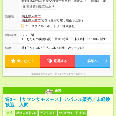
時給1,830円以上 ※交通費一部支給（既定あり） ※経験・能力を
考慮して決定します 【収入例】 週1回勤務の場合：1,830円×8時
交通費別途支給あり
間×4回=5万8,560円 週3回勤務の場合：1,830円×8時間×12回
=17万5,680円 【試用期間】試用期間あり 試用期間の長さ：2ヶ
埼玉県入間市
勤務地
月 ※ 雇用形態と給与に、本採用時と異なる部分があります。 雇
埼玉県入間市
宮寺（最寄り駅：狭山ヶ丘駅）
用形態：本採用時と同じです。 給与：時給 1,580円以上
ユースタイルラボラトリー株式会社
シフト制
勤務時間
1日あたりの実働時間：最大8時間/日 【夜勤】 22：00～翌9：
00 ※週1日～OK ／ 夜勤専従 ＊＊ 勤務時間例 ＊＊ ■22時か
ら翌7時 ■23時から翌8時 ■24時から翌9時 など ※上記の時間
週1日からOK / 日払いOK / 副業・WワークOK
特徴
内で8時間勤務（休憩1時間）ご利用者様により、時間は異なり
ます。 ※曜日固定（毎週同じ曜日での勤務となります）
気になる！
応募する
詳細へ
掲載元企業名
ユースタイルラボラトリー株式会社
未読
週3～【サマンサモスモス】アパレル販売／未経験
歓迎 入間
派遣
職種未経験OK
大学生歓迎
WEB登録・面接OK