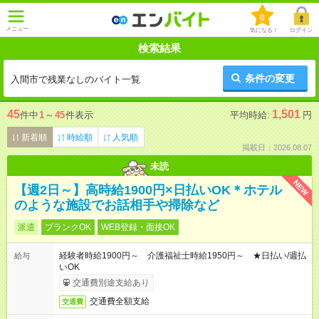
0
メニュー
気になる！
ログイン
検索結果
条件の変更
入間市で残業なしのバイト一覧
45
1,501
件中
1
～
45
件表示
平均時給:
円
新着順
時給順
人気順
掲載日：2026.08.07
未読
NEW
【週2日～】高時給1900円×日払いOK＊ホテル
のような施設でお話相手や掃除など
派遣
ブランクOK
WEB登録・面接OK
経験者時給1900円～ 介護福祉士時給1950円～ ★日払い/週払
給与
いOK
交通費別途支給あり
交通費全額支給
交通費