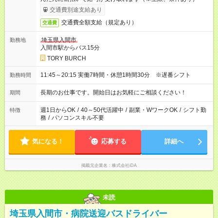
交通費別途支給あり
交通費全額支給（規定あり）
交通費
埼玉県入間市
勤務地
入間市駅からバス15分
TORY BURCH
11:45～20:15 実働7時間・休憩1時間30分 ※遅番シフト
勤務時間
長期のお仕事です。開始日はお気軽にご相談ください！
期間
週1日からOK
/
40～50代活躍中
/
副業・WワークOK
/
シフト勤
特徴
務
/
パソコンスキル不要
気になる！
応募する
詳細へ
掲載元企業名
株式会社iDA
未読
埼玉県入間市・病院送迎バスドライバー