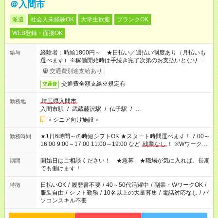
＠入間市
派遣
社会人未経験OK
大学生歓迎
ブランクOK
WEB登録・面接OK
経験者：時給1800円～ ★日払い／週払い制度あり（月払いも
給与
選べます）※稼働開始時は手続き完了次第のお支払いとなりま
す。
交通費別途支給あり
交通費全額支給※規定有
交通費
埼玉県入間市
勤務地
入間市駅
/
武蔵藤沢駅
/
仏子駅
/
…
＜シニア向け施設＞
★1日6時間～の時短シフトOK ★スタート時間選べます！ 7:00～
勤務時間
16:00 9:00～17:00 11:00～19:00 など
残業なし
！ ※Wワークの
場合、他のお仕事と合わせ週40時間超の就業はご案内できませ
ん ※法令に基づき、週20時間以上勤務は社会保険への加入対象
開始日はご相談ください！ ★急募 ★職場が気に入れば、長期
期間
となります ※労働者派遣法（日雇い派遣の原則禁止）により、
でも働けます！
短時間・短期間の就業はご案内が難しい場合があります
日払いOK
/
履歴書不要
/
40～50代活躍中
/
副業・WワークOK
/
特徴
服装自由
/
シフト勤務
/
10名以上の大量募集
/
電話対応なし
/
パ
ソコンスキル不要