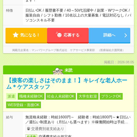
ます！
（日雇い派遣の原則禁止）により、短時間・短期間の就業はご
案内が難しい場合があります
日払いOK
/
履歴書不要
/
40～50代活躍中
/
副業・WワークOK
/
特徴
服装自由
/
シフト勤務
/
10名以上の大量募集
/
電話対応なし
/
パ
ソコンスキル不要
気になる！
応募する
詳細へ
掲載元企業名
マンパワーグループ株式会社 ケアサービス事業部 （医療福祉介護関連）
掲載日：2026.08.05
未読
【接客の楽しさはそのまま！】キレイな老人ホー
ム＊ケアスタッフ
派遣
職種未経験OK
社会人未経験OK
大学生歓迎
ブランクOK
WEB登録・面接OK
無資格未経験：時給1600円～ 経験者：時給1800円～★日払い
給与
／週払い制度あり（月払いも選べます）※稼働開始時は手続き完
了次第のお支払いとなります。
交通費別途支給あり
交通費支給※規定有
交通費