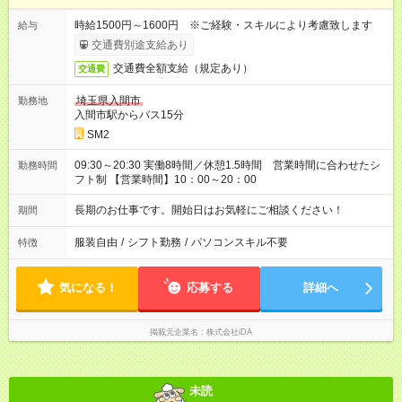
時給1500円～1600円 ※ご経験・スキルにより考慮致します
給与
交通費別途支給あり
交通費全額支給（規定あり）
交通費
埼玉県入間市
勤務地
入間市駅からバス15分
SM2
09:30～20:30 実働8時間／休憩1.5時間 営業時間に合わせたシ
勤務時間
フト制 【営業時間】10：00～20：00
長期のお仕事です。開始日はお気軽にご相談ください！
期間
服装自由
/
シフト勤務
/
パソコンスキル不要
特徴
気になる！
応募する
詳細へ
掲載元企業名
株式会社iDA
未読