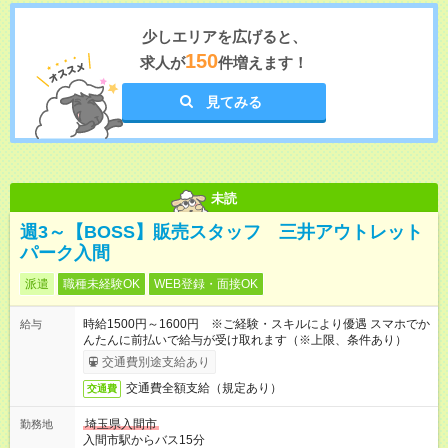
少しエリアを広げると、
150
求人が
件増えます！
見てみる
未読
週3～【BOSS】販売スタッフ 三井アウトレット
パーク入間
派遣
職種未経験OK
WEB登録・面接OK
時給1500円～1600円 ※ご経験・スキルにより優遇 スマホでか
給与
んたんに前払いで給与が受け取れます（※上限、条件あり）
交通費別途支給あり
交通費全額支給（規定あり）
交通費
埼玉県入間市
勤務地
入間市駅からバス15分