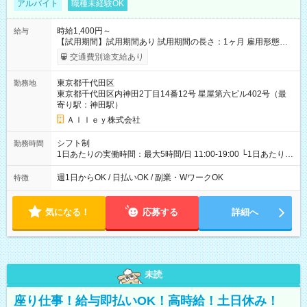
アルバイト
職種未経験OK
時給1,400円～
給与
【試用期間】試用期間あり 試用期間の長さ：1ヶ月 雇用形態、
給与は本採用時と同じです。
交通費別途支給あり
東京都千代田区
勤務地
東京都千代田区内神田2丁目14番12号 星屋第六ビル402号（最
寄り駅：神田駅）
Ａｌｌｅｙ株式会社
シフト制
勤務時間
1日あたりの実働時間：最大5時間/日 11:00-19:00 └1日あたりの
実働時間：1-5時間 └上記の時間帯内であれば、いつでも勤務可
能！ └平日・土曜日の中で、お好きな曜日でご勤務いただけま
週1日からOK / 日払いOK / 副業・WワークOK
特徴
す！ 【シフト例】 ・11:00～14:00 ・16:30～19:00 ・13:00～
18:00 などのように、自由な働き方が可能なお仕事です！
気になる！
応募する
詳細へ
未読
座り仕事！給与即払いOK！高時給！土日休み！