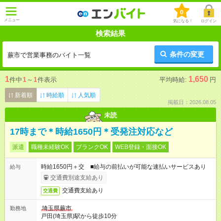
0
メニュー
気になる！
ログイン
検索結果
条件の変更
蕨市で営業事務のバイト一覧
1
1,650
件中
1
～
1
件表示
平均時給:
円
新着順
時給順
人気順
掲載日：2026.08.05
未読
17時まで＊時給1650円＊受発注対応など
派遣
職種未経験OK
ブランクOK
WEB登録・面接OK
時給1650円＋交 ■給与の前払いが可能な速払いサービスあり
給与
交通費別途支給あり
交通費支給あり
交通費
埼玉県蕨市
勤務地
戸田(埼玉県)駅から徒歩10分