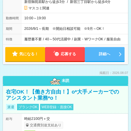
新宿御苑前駅から徒歩3分
/
新宿三丁目駅から徒歩4分
マスコミ関連
10:00～19:00
勤務時間
2026/9/1～長期 ※開始日相談可能 ※9月～OK！
期間
履歴書不要
/
40～50代活躍中
/
副業・WワークOK
/
服装自由
特徴
気になる！
応募する
詳細へ
掲載日：2026.08.07
未読
在宅OK！【働き方自由！】o*大手メーカーでの
アシスタント業務*o！
派遣
ブランクOK
WEB登録・面接OK
時給2100円＋交
給与
交通費別途支給あり