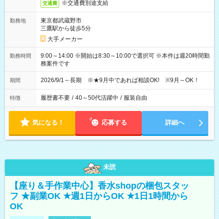
※交通費別途支給
交通費
東京都武蔵野市
勤務地
三鷹駅から徒歩5分
大手メーカー
9:00～14:00 ※開始は8:30～10:00で選択可 ※本件は週20時間勤
勤務時間
務案件です
2026/9/1～長期 ※★9月中であれば相談OK! ※9月～OK！
期間
履歴書不要
/
40～50代活躍中
/
服装自由
特徴
気になる！
応募する
詳細へ
未読
【座り＆手作業中心】香水shopの梱包スタッ
フ ★副業OK ★週1日からOK ★1日1時間から
OK