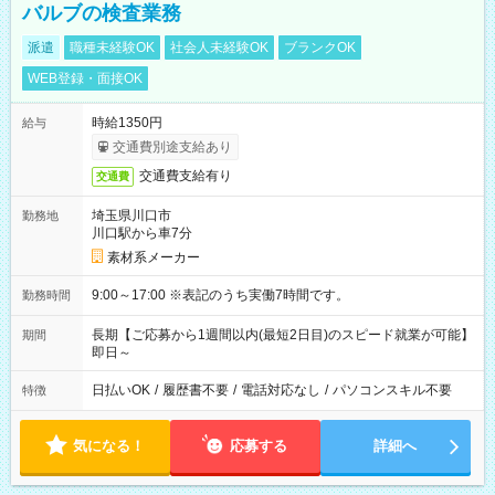
バルブの検査業務
派遣
職種未経験OK
社会人未経験OK
ブランクOK
WEB登録・面接OK
時給1350円
給与
交通費別途支給あり
交通費支給有り
交通費
埼玉県川口市
勤務地
川口駅から車7分
素材系メーカー
9:00～17:00 ※表記のうち実働7時間です。
勤務時間
長期【ご応募から1週間以内(最短2日目)のスピード就業が可能】
期間
即日～
日払いOK
/
履歴書不要
/
電話対応なし
/
パソコンスキル不要
特徴
気になる！
応募する
詳細へ