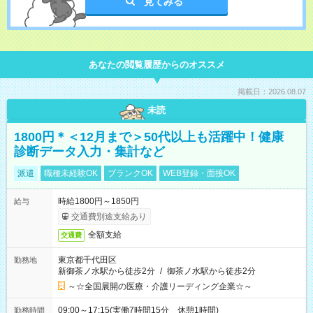
見てみる
あなたの閲覧履歴からのオススメ
掲載日：2026.08.07
未読
1800円＊＜12月まで＞50代以上も活躍中！健康
診断データ入力・集計など
派遣
職種未経験OK
ブランクOK
WEB登録・面接OK
時給1800円～1850円
給与
交通費別途支給あり
全額支給
交通費
東京都千代田区
勤務地
新御茶ノ水駅から徒歩2分
/
御茶ノ水駅から徒歩2分
～☆全国展開の医療・介護リーディング企業☆～
09:00～17:15(実働7時間15分 休憩1時間)
勤務時間