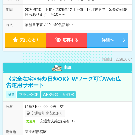
2026年10月上旬～2026年12月下旬 12月末まで 延長の可能
期間
性もあります ※10月～！
履歴書不要
/
40～50代活躍中
特徴
気になる！
応募する
詳細へ
掲載日：2026.08.07
未読
《完全在宅×時短日短OK》Wワーク可〇Web広
告運用サポート
派遣
ブランクOK
WEB登録・面接OK
時給2100～2200円＋交
給与
交通費別途支給あり
交通費支給(規定有り)
交通費
東京都新宿区
勤務地