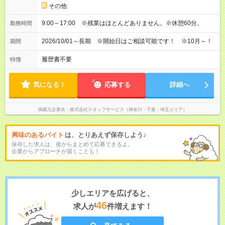
その他
9:00～17:00 ※残業はほとんどありません。※休憩60分。
勤務時間
2026/10/01～長期 ※開始日はご相談可能です！ ※10月～！
期間
履歴書不要
特徴
気になる！
応募する
詳細へ
掲載元企業名
株式会社スタッフサービス（神奈川・千葉・埼玉エリア）
興味のあるバイト
は、とりあえず保存しよう♪
保存した求人は、後からまとめて応募できるよ。
企業からアプローチが届くことも！
少しエリアを広げると、
46
求人が
件増えます！