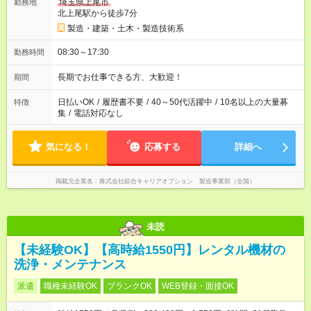
埼玉県上尾市
勤務地
北上尾駅から徒歩7分
製造・建築・土木・製造技術系
08:30～17:30
勤務時間
長期でお仕事できる方、大歓迎！
期間
日払いOK
/
履歴書不要
/
40～50代活躍中
/
10名以上の大量募
特徴
集
/
電話対応なし
気になる！
応募する
詳細へ
掲載元企業名
株式会社綜合キャリアオプション 製造事業部（全国）
未読
【未経験OK】【高時給1550円】レンタル機材の
洗浄・メンテナンス
派遣
職種未経験OK
ブランクOK
WEB登録・面接OK