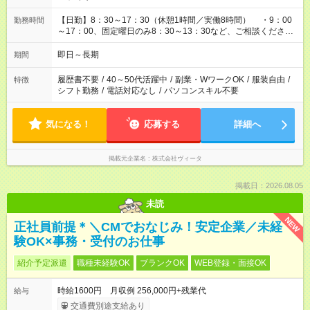
【日勤】8：30～17：30（休憩1時間／実働8時間） ・9：00
勤務時間
～17：00、固定曜日のみ8：30～13：30など、ご相談くださ
い！
即日～長期
期間
履歴書不要
/
40～50代活躍中
/
副業・WワークOK
/
服装自由
/
特徴
シフト勤務
/
電話対応なし
/
パソコンスキル不要
気になる！
応募する
詳細へ
掲載元企業名
株式会社ヴィータ
掲載日：2026.08.05
未読
NEW
正社員前提＊＼CMでおなじみ！安定企業／未経
験OK×事務・受付のお仕事
紹介予定派遣
職種未経験OK
ブランクOK
WEB登録・面接OK
時給1600円 月収例 256,000円+残業代
給与
交通費別途支給あり