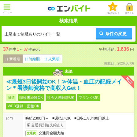
0
メニュー
気になる！
ログイン
検索結果
条件の変更
上尾市で制服ありのバイト一覧
37
1,636
件中
1
～
37
件表示
平均時給:
円
新着順
時給順
人気順
掲載日：2026.08.06
未読
NEW
≪最短3日後開始OK！≫体温・血圧の記録メイ
ン＊看護師資格で高収入Get！
派遣
職種未経験OK
社会人未経験OK
ブランクOK
WEB登録・面接OK
時給2300円～ ■週払いOK ■日収1万8400円以上
給与
交通費別途支給あり
交通費全額支給
交通費