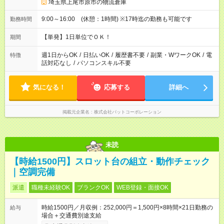
埼玉県上尾市原市の物流倉庫
9:00～16:00 (休憩：1時間) ※17時迄の勤務も可能です
勤務時間
【単発】1日単位でＯＫ！
期間
週1日からOK
/
日払いOK
/
履歴書不要
/
副業・WワークOK
/
電
特徴
話対応なし
/
パソコンスキル不要
気になる！
応募する
詳細へ
掲載元企業名
株式会社パットコーポレーション
未読
【時給1500円】スロット台の組立・動作チェック
｜空調完備
派遣
職種未経験OK
ブランクOK
WEB登録・面接OK
時給1500円／月収例：252,000円＝1,500円×8時間×21日勤務の
給与
場合＋交通費別途支給