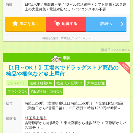
日払いOK
/
履歴書不要
/
40～50代活躍中
/
シフト勤務
/
10名以
特徴
上の大量募集
/
電話対応なし
/
パソコンスキル不要
気になる！
応募する
詳細へ
掲載元企業名
株式会社ニッソーネット
掲載日：2026.08.06
未読
NEW
【1日～OK！】工場内でドラッグストア商品の
検品や梱包など＠上尾市
アルバイト
職種未経験OK
社会人未経験OK
大学生歓迎
ブランクOK
WEB登録・面接OK
時給1,250円（実働8H以上は時給1,563円） ＊全額日払い振込
給与
（勤務日から2営業日後） ※日収例※ 時給1250円×6時間＝日収
7500円
埼玉県上尾市
勤務地
吉野原駅から徒歩5分
/
東大宮駅から徒歩25分
/
宮原駅からバ
ス15分
/
…