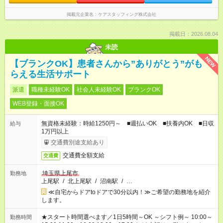
掲載元企業名
ケアスタッフィング株式会社
掲載日：2026.08.04
未読
NEW
【ブランクOK】患者さんから”ありがとう”がも
らえる生活サポート
派遣
職種未経験OK
社会人未経験OK
ブランクOK
WEB登録・面接OK
無資格未経験：時給1250円～ ■週払いOK ■扶養内OK ■日収
給与
1万円以上
交通費別途支給あり
交通費全額支給
交通費
埼玉県上尾市
勤務地
上尾駅
/
北上尾駅
/
沼南駅
/
…
≪自宅からドアtoドアで30分以内！≫ご希望の勤務地を紹介
します。
★スタート時間選べます／1日5時間～OK ～シフト例～ 10:00～
勤務時間