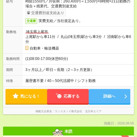
時給1550円／月収例：260,400円＝1,550円×8時間×21日勤務の
給与
場合＋残業代、交通費別途支給
交通費別途支給あり
実費支給／当社規定あり。
交通費
埼玉県上尾市
勤務地
上尾駅から車11分
/
丸山(埼玉県)駅から車3分
/
沼南駅から車6
分
自動車・輸送機器
(1)08:00-17:00(休憩60分)
勤務時間
3ヶ月以上／即日～長期（2～3ヶ月更新）
期間
履歴書不要
/
40～50代活躍中
/
シフト勤務
特徴
気になる！
応募する
詳細へ
掲載元企業名
ランスタッド株式会社 北日本エリア
掲載日：2026.08.05
未読