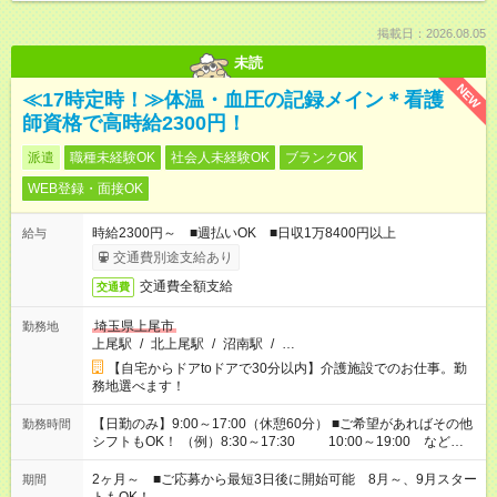
掲載日：2026.08.05
未読
NEW
≪17時定時！≫体温・血圧の記録メイン＊看護
師資格で高時給2300円！
派遣
職種未経験OK
社会人未経験OK
ブランクOK
WEB登録・面接OK
時給2300円～ ■週払いOK ■日収1万8400円以上
給与
交通費別途支給あり
交通費全額支給
交通費
埼玉県上尾市
勤務地
上尾駅
/
北上尾駅
/
沼南駅
/
…
【自宅からドアtoドアで30分以内】介護施設でのお仕事。勤
務地選べます！
【日勤のみ】9:00～17:00（休憩60分） ■ご希望があればその他
勤務時間
シフトもOK！ （例）8:30～17:30 10:00～19:00 など
「家族とお休みを合わせたい」 「できれば残業はしたくない」
など、あなたのご希望に沿ったお仕事をご紹介します！ ※Wワ
2ヶ月～ ■ご応募から最短3日後に開始可能 8月～、9月スター
期間
ーク希望の方へ 今ご覧のお仕事で希望する勤務時間と、もう1つ