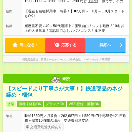
15:00 11:00～16:00 12:00～17:00 など 上記は一例です。その他
シフトもご相談ください。 ※Wワークの場合当社と合わせて法
定労働時間が週40時間を超えなければOKです。
【現在も積極採用中！急募！】■2カ月～ 8月～、9月スタート
期間
もOK！
履歴書不要
/
40～50代活躍中
/
服装自由
/
シフト勤務
/
10名以
特徴
上の大量募集
/
電話対応なし
/
パソコンスキル不要
気になる！
応募する
詳細へ
掲載元企業名
日研トータルソーシング株式会社 メディカルケア事業部
未読
【スピードより丁寧さが大事！】鉄道部品のネジ
締め・梱包
派遣
職種未経験OK
ブランクOK
WEB登録・面接OK
時給1550円／月収例：262,687円＝1,550円×7時間35分×21日勤
給与
務＋残業10時間の場合、交通費別途支給
交通費別途支給あり