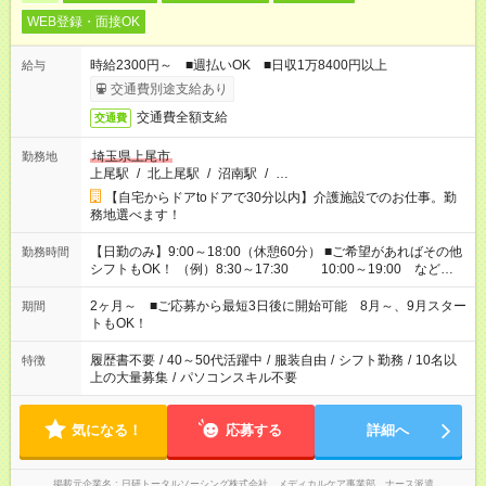
WEB登録・面接OK
時給2300円～ ■週払いOK ■日収1万8400円以上
給与
交通費別途支給あり
交通費全額支給
交通費
埼玉県上尾市
勤務地
上尾駅
/
北上尾駅
/
沼南駅
/
…
【自宅からドアtoドアで30分以内】介護施設でのお仕事。勤
務地選べます！
【日勤のみ】9:00～18:00（休憩60分） ■ご希望があればその他
勤務時間
シフトもOK！ （例）8:30～17:30 10:00～19:00 など
「家族とお休みを合わせたい」 「余裕を持って夕飯の準備がし
たい」 「できれば残業はしたくない」 など、ご希望があれば教
2ヶ月～ ■ご応募から最短3日後に開始可能 8月～、9月スター
期間
えてくださいね。 ※Wワーク希望の方へ 今ご覧のお仕事で希望
トもOK！
する勤務時間と、もう1つのお仕事の勤務時間。 合計で週40時
間を超える場合は応募できません
履歴書不要
/
40～50代活躍中
/
服装自由
/
シフト勤務
/
10名以
特徴
上の大量募集
/
パソコンスキル不要
気になる！
応募する
詳細へ
掲載元企業名
日研トータルソーシング株式会社 メディカルケア事業部 ナース派遣