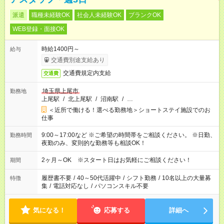
派遣
職種未経験OK
社会人未経験OK
ブランクOK
WEB登録・面接OK
時給1400円～
給与
交通費別途支給あり
交通費規定内支給
交通費
埼玉県上尾市
勤務地
上尾駅
/
北上尾駅
/
沼南駅
/
…
＜近所で働ける！選べる勤務地＞ショートステイ施設でのお
仕事
9:00～17:00など ※ご希望の時間帯をご相談ください。 ※日勤、
勤務時間
夜勤のみ、変則的な勤務等も相談OK！
2ヶ月～OK ※スタート日はお気軽にご相談ください！
期間
履歴書不要
/
40～50代活躍中
/
シフト勤務
/
10名以上の大量募
特徴
集
/
電話対応なし
/
パソコンスキル不要
気になる！
応募する
詳細へ