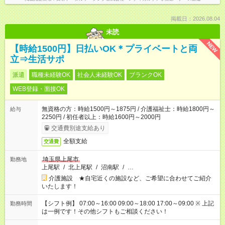
掲載日：2026.08.04
未読
NEW
【時給1500円】日払いOK＊プライベートと両
立⇒生活サポ
派遣
職種未経験OK
社会人未経験OK
ブランクOK
WEB登録・面接OK
無資格の方：時給1500円～1875円 / 介護福祉士：時給1800円～
給与
2250円 / 初任者以上：時給1600円～2000円
交通費別途支給あり
全額支給
交通費
埼玉県上尾市
勤務地
上尾駅
/
北上尾駅
/
沼南駅
/
…
介護施設 ★自宅近くの施設など、ご希望に合わせてご紹介
いたします！
【シフト例】 07:00～16:00 09:00～18:00 17:00～09:00 ※ 上記
勤務時間
は一例です！その他シフトもご相談ください！