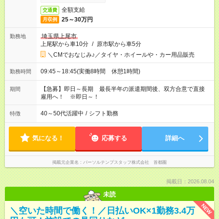
全額支給
交通費
25～30万円
月収例
埼玉県上尾市
勤務地
上尾駅から車10分
/
原市駅から車5分
＼CMでおなじみ♪／タイヤ・ホイールや・カー用品販売
09:45～18:45(実働8時間 休憩1時間)
勤務時間
【急募】即日～長期 最長半年の派遣期間後、双方合意で直接
期間
雇用へ！ ※即日～！
40～50代活躍中
/
シフト勤務
特徴
気になる！
応募する
詳細へ
掲載元企業名
パーソルテンプスタッフ株式会社 首都圏
掲載日：2026.08.04
未読
NEW
＼空いた時間で働く！／日払いOK×1勤務3.4万