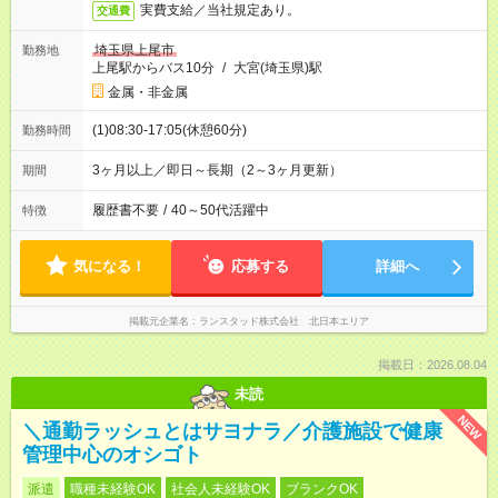
実費支給／当社規定あり。
交通費
埼玉県上尾市
勤務地
上尾駅からバス10分
/
大宮(埼玉県)駅
金属・非金属
(1)08:30-17:05(休憩60分)
勤務時間
3ヶ月以上／即日～長期（2～3ヶ月更新）
期間
履歴書不要
/
40～50代活躍中
特徴
気になる！
応募する
詳細へ
掲載元企業名
ランスタッド株式会社 北日本エリア
掲載日：2026.08.04
未読
NEW
＼通勤ラッシュとはサヨナラ／介護施設で健康
管理中心のオシゴト
派遣
職種未経験OK
社会人未経験OK
ブランクOK