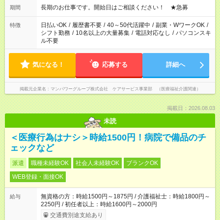
合わせ週40時間超の就業はご案内できません ※法令に基づき、
長期のお仕事です。開始日はご相談ください！ ★急募
期間
週20時間以上勤務は社会保険への加入対象となります ※労働者
派遣法（日雇い派遣の原則禁止）により、短時間・短期間の就
日払いOK
/
履歴書不要
/
40～50代活躍中
/
副業・WワークOK
/
特徴
業はご案内が難しい場合があります
シフト勤務
/
10名以上の大量募集
/
電話対応なし
/
パソコンスキ
ル不要
気になる！
応募する
詳細へ
掲載元企業名
マンパワーグループ株式会社 ケアサービス事業部 （医療福祉介護関連）
掲載日：2026.08.03
未読
＜医療行為はナシ＞時給1500円！病院で備品のチ
ェックなど
派遣
職種未経験OK
社会人未経験OK
ブランクOK
WEB登録・面接OK
無資格の方：時給1500円～1875円 / 介護福祉士：時給1800円～
給与
2250円 / 初任者以上：時給1600円～2000円
交通費別途支給あり