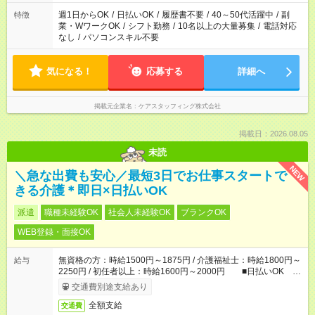
週1日からOK
/
日払いOK
/
履歴書不要
/
40～50代活躍中
/
副
特徴
業・WワークOK
/
シフト勤務
/
10名以上の大量募集
/
電話対応
なし
/
パソコンスキル不要
気になる！
応募する
詳細へ
掲載元企業名
ケアスタッフィング株式会社
掲載日：2026.08.05
未読
NEW
＼急な出費も安心／最短3日でお仕事スタートで
きる介護＊即日×日払いOK
派遣
職種未経験OK
社会人未経験OK
ブランクOK
WEB登録・面接OK
無資格の方：時給1500円～1875円 / 介護福祉士：時給1800円～
給与
2250円 / 初任者以上：時給1600円～2000円 ■日払いOK ■
日収例：1万2000円（時給1500円×8h）
交通費別途支給あり
全額支給
交通費