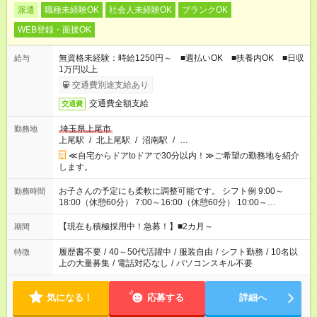
派遣
職種未経験OK
社会人未経験OK
ブランクOK
WEB登録・面接OK
無資格未経験：時給1250円～ ■週払いOK ■扶養内OK ■日収
給与
1万円以上
交通費別途支給あり
交通費全額支給
交通費
埼玉県上尾市
勤務地
上尾駅
/
北上尾駅
/
沼南駅
/
…
≪自宅からドアtoドアで30分以内！≫ご希望の勤務地を紹介
します。
お子さんの予定にも柔軟に調整可能です。 シフト例 9:00～
勤務時間
18:00（休憩60分） 7:00～16:00（休憩60分） 10:00～
19:00（休憩60分） ※Wワーク希望の方へ 今ご覧のお仕事で希
望する勤務時間と、もう1つのお仕事の勤務時間の合計が 週40
【現在も積極採用中！急募！】■2カ月～
期間
時間を超えなければOKです。
履歴書不要
/
40～50代活躍中
/
服装自由
/
シフト勤務
/
10名以
特徴
上の大量募集
/
電話対応なし
/
パソコンスキル不要
気になる！
応募する
詳細へ