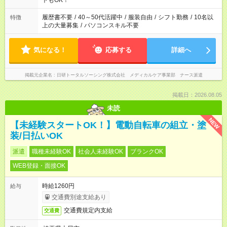
トもOK！
のお仕事の勤務時間。 合計で週40時間を超える場合は応募でき
ません
履歴書不要
/
40～50代活躍中
/
服装自由
/
シフト勤務
/
10名以
特徴
上の大量募集
/
パソコンスキル不要
気になる！
応募する
詳細へ
掲載元企業名
日研トータルソーシング株式会社 メディカルケア事業部 ナース派遣
掲載日：2026.08.05
未読
NEW
【未経験スタートOK！】電動自転車の組立・塗
装/日払いOK
派遣
職種未経験OK
社会人未経験OK
ブランクOK
WEB登録・面接OK
時給1260円
給与
交通費別途支給あり
交通費規定内支給
交通費