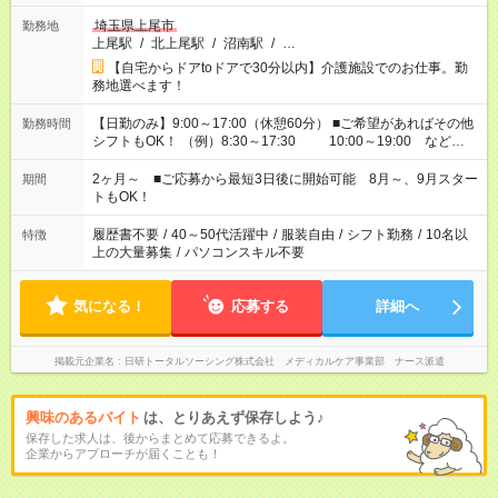
埼玉県上尾市
勤務地
上尾駅
/
北上尾駅
/
沼南駅
/
…
【自宅からドアtoドアで30分以内】介護施設でのお仕事。勤
務地選べます！
【日勤のみ】9:00～17:00（休憩60分） ■ご希望があればその他
勤務時間
シフトもOK！ （例）8:30～17:30 10:00～19:00 など
「家族とお休みを合わせたい」 「できれば残業はしたくない」
など、あなたのご希望に沿ったお仕事をご紹介します！ ※Wワ
2ヶ月～ ■ご応募から最短3日後に開始可能 8月～、9月スター
期間
ーク希望の方へ 今ご覧のお仕事で希望する勤務時間と、もう1つ
トもOK！
のお仕事の勤務時間。 合計で週40時間を超える場合は応募でき
ません
履歴書不要
/
40～50代活躍中
/
服装自由
/
シフト勤務
/
10名以
特徴
上の大量募集
/
パソコンスキル不要
気になる！
応募する
詳細へ
掲載元企業名
日研トータルソーシング株式会社 メディカルケア事業部 ナース派遣
興味のあるバイト
は、とりあえず保存しよう♪
保存した求人は、後からまとめて応募できるよ。
企業からアプローチが届くことも！