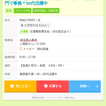
門で事務＊50代活躍中
派遣
ブランクOK
WEB登録・面接OK
時給1700円＋交
給与
交通費別途支給あり
交通費実費支給（当社規定あり）
交通費
埼玉県上尾市
勤務地
上尾駅からバス10分
メーカー・商社関連
8:30～17:30
勤務時間
【急募】即日～長期 ※8月～OK！
期間
履歴書不要
/
40～50代活躍中
特徴
気になる！
応募する
詳細へ
掲載元企業名
マンパワーグループ株式会社