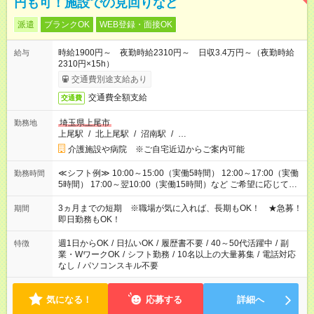
円も可！施設での見回りなど
派遣
ブランクOK
WEB登録・面接OK
時給1900円～ 夜勤時給2310円～ 日収3.4万円～（夜勤時給
給与
2310円×15h）
交通費別途支給あり
交通費全額支給
交通費
埼玉県上尾市
勤務地
上尾駅
/
北上尾駅
/
沼南駅
/
…
介護施設や病院 ※ご自宅近辺からご案内可能
≪シフト例≫ 10:00～15:00（実働5時間） 12:00～17:00（実働
勤務時間
5時間） 17:00～翌10:00（実働15時間）など ご希望に応じて、
働く時間は調整できます！ お気軽に担当へ相談ください！
3ヵ月までの短期 ※職場が気に入れば、長期もOK！ ★急募！
期間
即日勤務もOK！
週1日からOK
/
日払いOK
/
履歴書不要
/
40～50代活躍中
/
副
特徴
業・WワークOK
/
シフト勤務
/
10名以上の大量募集
/
電話対応
なし
/
パソコンスキル不要
気になる！
応募する
詳細へ