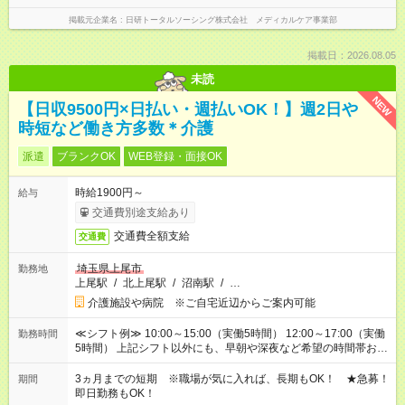
掲載元企業名
日研トータルソーシング株式会社 メディカルケア事業部
掲載日：2026.08.05
未読
NEW
【日収9500円×日払い・週払いOK！】週2日や
時短など働き方多数＊介護
派遣
ブランクOK
WEB登録・面接OK
時給1900円～
給与
交通費別途支給あり
交通費全額支給
交通費
埼玉県上尾市
勤務地
上尾駅
/
北上尾駅
/
沼南駅
/
…
介護施設や病院 ※ご自宅近辺からご案内可能
≪シフト例≫ 10:00～15:00（実働5時間） 12:00～17:00（実働
勤務時間
5時間） 上記シフト以外にも、早朝や深夜など希望の時間帯お聞
かせください！ 事前に担当からヒアリングもしますので、ご安
心ください！
3ヵ月までの短期 ※職場が気に入れば、長期もOK！ ★急募！
期間
即日勤務もOK！