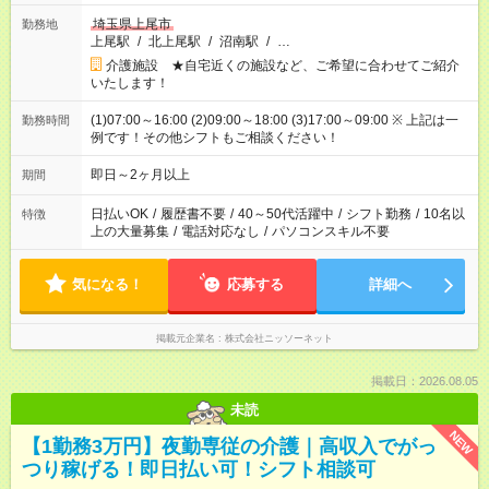
埼玉県上尾市
勤務地
上尾駅
/
北上尾駅
/
沼南駅
/
…
介護施設 ★自宅近くの施設など、ご希望に合わせてご紹介
いたします！
(1)07:00～16:00 (2)09:00～18:00 (3)17:00～09:00 ※ 上記は一
勤務時間
例です！その他シフトもご相談ください！
即日～2ヶ月以上
期間
日払いOK
/
履歴書不要
/
40～50代活躍中
/
シフト勤務
/
10名以
特徴
上の大量募集
/
電話対応なし
/
パソコンスキル不要
気になる！
応募する
詳細へ
掲載元企業名
株式会社ニッソーネット
掲載日：2026.08.05
未読
NEW
【1勤務3万円】夜勤専従の介護｜高収入でがっ
つり稼げる！即日払い可！シフト相談可