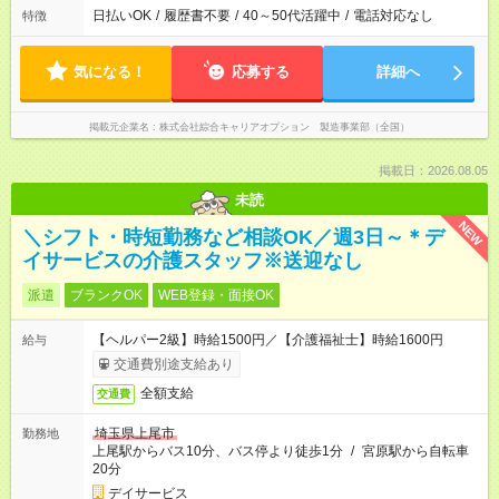
日払いOK
/
履歴書不要
/
40～50代活躍中
/
電話対応なし
特徴
気になる！
応募する
詳細へ
掲載元企業名
株式会社綜合キャリアオプション 製造事業部（全国）
掲載日：2026.08.05
未読
NEW
＼シフト・時短勤務など相談OK／週3日～＊デ
イサービスの介護スタッフ※送迎なし
派遣
ブランクOK
WEB登録・面接OK
【ヘルパー2級】時給1500円／【介護福祉士】時給1600円
給与
交通費別途支給あり
全額支給
交通費
埼玉県上尾市
勤務地
上尾駅からバス10分、バス停より徒歩1分
/
宮原駅から自転車
20分
デイサービス