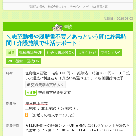
掲載元企業名
株式会社スタッフサービス メディカル事業本部
掲載日：2026.08.03
未読
＼志望動機や履歴書不要／あっという間に終業時
間！介護施設で生活サポート！
派遣
職種未経験OK
社会人未経験OK
大学生歓迎
ブランクOK
WEB登録・面接OK
無資格未経験：時給1600円～ 経験者：時給1800円～ ★日払
給与
い／週払い制度あり（月払いも選べます）※稼働開始時は手続き
完了次第のお支払いとなります。
交通費別途支給あり
交通費支給※規定有
交通費
埼玉県上尾市
勤務地
上尾駅
/
北上尾駅
/
沼南駅
/
…
〈お近くの老人ホームなど〉
★1日6時間～の時短シフトOK ★都合に合わせてシフトが決めら
勤務時間
れます シフト例： 7：00～16：00 9：00～15：00 9：00～
18：00 11：00～20：00 など ※Wワークの場合、他のお仕事と