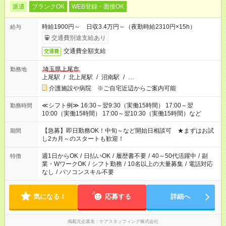
派遣
ブランクOK
WEB登録・面接OK
時給1900円～ 日収3.4万円～（夜勤時給2310円×15h）
給与
交通費別途支給あり
交通費全額支給
交通費
埼玉県上尾市
勤務地
上尾駅
/
北上尾駅
/
沼南駅
/
…
介護施設や病院 ※ご自宅近辺からご案内可能
≪シフト例≫ 16:30～翌9:30（実働15時間） 17:00～翌
勤務時間
10:00（実働15時間） 17:00～翌10:30（実働15時間）など
【急募】即日勤務OK！中旬～など開始日相談可 ★まずはお試
期間
し2カ月～のスタートも歓迎！
週1日からOK
/
日払いOK
/
履歴書不要
/
40～50代活躍中
/
副
特徴
業・WワークOK
/
シフト勤務
/
10名以上の大量募集
/
電話対応
なし
/
パソコンスキル不要
気になる！
応募する
詳細へ
掲載元企業名
ケアスタッフィング株式会社