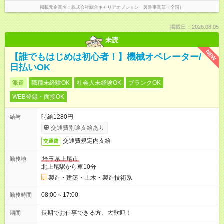
掲載元企業名
株式会社綜合キャリアオプション 製造事業部（全国）
掲載日：2026.08.05
未読
NEW
【誰でもはじめは初心者！】機械オペレーター/
日払いOK
派遣
職種未経験OK
社会人未経験OK
ブランクOK
WEB登録・面接OK
時給1280円
給与
交通費別途支給あり
交通費規定内支給
交通費
埼玉県上尾市
勤務地
北上尾駅から車10分
製造・建築・土木・製造技術系
08:00～17:00
勤務時間
長期でお仕事できる方、大歓迎！
期間