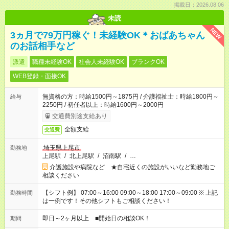
掲載日：2026.08.06
未読
NEW
3ヵ月で79万円稼ぐ！未経験OK＊おばあちゃん
のお話相手など
派遣
職種未経験OK
社会人未経験OK
ブランクOK
WEB登録・面接OK
無資格の方：時給1500円～1875円 / 介護福祉士：時給1800円～
給与
2250円 / 初任者以上：時給1600円～2000円
交通費別途支給あり
全額支給
交通費
埼玉県上尾市
勤務地
上尾駅
/
北上尾駅
/
沼南駅
/
…
介護施設や病院など ★自宅近くの施設がいいなど勤務地ご
相談ください
【シフト例】 07:00～16:00 09:00～18:00 17:00～09:00 ※ 上記
勤務時間
は一例です！その他シフトもご相談ください！
即日～2ヶ月以上 ■開始日の相談OK！
期間