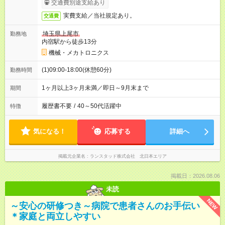
交通費別途支給あり
実費支給／当社規定あり。
交通費
埼玉県上尾市
勤務地
内宿駅から徒歩13分
機械・メカトロニクス
(1)09:00-18:00(休憩60分)
勤務時間
1ヶ月以上3ヶ月未満／即日～9月末まで
期間
履歴書不要
/
40～50代活躍中
特徴
気になる！
応募する
詳細へ
掲載元企業名
ランスタッド株式会社 北日本エリア
掲載日：2026.08.06
未読
NEW
～安心の研修つき～病院で患者さんのお手伝い
＊家庭と両立しやすい