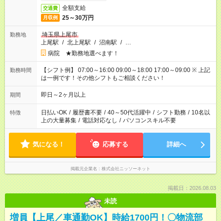
全額支給
交通費
25～30万円
月収例
埼玉県上尾市
勤務地
上尾駅
/
北上尾駅
/
沼南駅
/
…
病院 ★勤務地選べます！
【シフト例】 07:00～16:00 09:00～18:00 17:00～09:00 ※ 上記
勤務時間
は一例です！その他シフトもご相談ください！
即日～2ヶ月以上
期間
日払いOK
/
履歴書不要
/
40～50代活躍中
/
シフト勤務
/
10名以
特徴
上の大量募集
/
電話対応なし
/
パソコンスキル不要
気になる！
応募する
詳細へ
掲載元企業名
株式会社ニッソーネット
掲載日：2026.08.03
未読
増員【上尾／車通勤OK】時給1700円！〇物流部