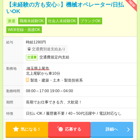
NEW
【未経験の方も安心○】機械オペレーター/日払
いOK
派遣
職種未経験OK
社会人未経験OK
ブランクOK
WEB登録・面接OK
時給1280円
給与
交通費別途支給あり
交通費規定内支給
交通費
埼玉県上尾市
勤務地
北上尾駅から車10分
製造・建築・土木・製造技術系
08:00～17:00 19:00～04:00
勤務時間
長期でお仕事できる方、大歓迎！
期間
日払いOK
/
履歴書不要
/
40～50代活躍中
/
電話対応なし
特徴
気になる！
応募する
詳細へ