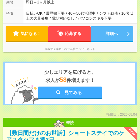
即日～2ヶ月以上
期間
日払いOK
/
履歴書不要
/
40～50代活躍中
/
シフト勤務
/
10名以
特徴
上の大量募集
/
電話対応なし
/
パソコンスキル不要
気になる！
応募する
詳細へ
掲載元企業名
株式会社ニッソーネット
少しエリアを広げると、
58
求人が
件増えます！
見てみる
掲載日：2026.08.04
未読
NEW
【数日間だけのお世話】ショートステイでのケ
アスタッフ＊週3日