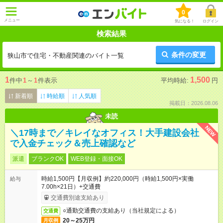
0
メニュー
気になる！
ログイン
検索結果
条件の変更
狭山市で住宅・不動産関連のバイト一覧
1
1,500
件中
1
～
1
件表示
平均時給:
円
新着順
時給順
人気順
掲載日：2026.08.06
未読
NEW
＼17時まで／キレイなオフィス！大手建設会社
で入金チェック＆売上確認など
派遣
ブランクOK
WEB登録・面接OK
時給1,500円【月収例】約220,000円（時給1,500円×実働
給与
7.00h×21日）+交通費
交通費別途支給あり
○通勤交通費の支給あり（当社規定による）
交通費
20～25万円
月収例