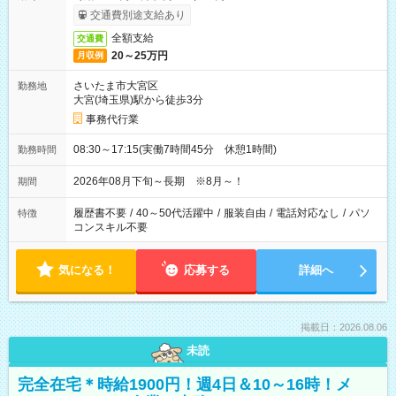
交通費別途支給あり
全額支給
交通費
20～25万円
月収例
さいたま市大宮区
勤務地
大宮(埼玉県)駅から徒歩3分
事務代行業
08:30～17:15(実働7時間45分 休憩1時間)
勤務時間
2026年08月下旬～長期 ※8月～！
期間
履歴書不要
/
40～50代活躍中
/
服装自由
/
電話対応なし
/
パソ
特徴
コンスキル不要
気になる！
応募する
詳細へ
掲載日：2026.08.06
未読
完全在宅＊時給1900円！週4日＆10～16時！メ