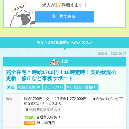
17
求人が
件増えます！
見てみる
あなたの閲覧履歴からのオススメ
掲載日：2026.08.07
未読
完全在宅＊時給1700円！16時定時！契約状況の
更新・修正など事務サポート
派遣
職種未経験OK
ブランクOK
WEB登録・面接OK
時給1700円＋交 【月収例】272,000円～ ■給与の前払いが可
給与
能な速払いサービスあり
交通費別途支給あり
交通費支給あり
交通費
25～30万円
月収例