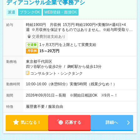
ディアコンサル企業で事務アシ
派遣
ブランクOK
WEB登録・面接OK
時給1900円 月収例 15万円 時給1900円×実働5h×週4日×4
給与
週 ※月収例を保証するものではありません。※給与即受取りサ
ービス利用可（利用条件有）
交通費別途支給あり
1ヶ月3万円を上限として実費支給
交通費
15～20万円
月収例
東京都千代田区
勤務地
四ツ谷駅から徒歩2分
/
麹町駅から徒歩13分
コンサルタント・シンクタンク
10:00-16:00（休憩60分）実働5時間（残業少なめ！）
勤務時間
2026年09月01日～長期 ※開始日相談OK ※9月～！
期間
履歴書不要
/
服装自由
特徴
気になる！
応募する
詳細へ