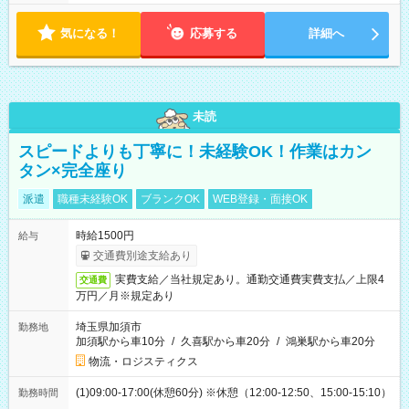
気になる！
応募する
詳細へ
未読
スピードよりも丁寧に！未経験OK！作業はカン
タン×完全座り
派遣
職種未経験OK
ブランクOK
WEB登録・面接OK
時給1500円
給与
交通費別途支給あり
実費支給／当社規定あり。通勤交通費実費支払／上限4
交通費
万円／月※規定あり
埼玉県加須市
勤務地
加須駅から車10分
/
久喜駅から車20分
/
鴻巣駅から車20分
物流・ロジスティクス
(1)09:00-17:00(休憩60分) ※休憩（12:00-12:50、15:00-15:10）
勤務時間