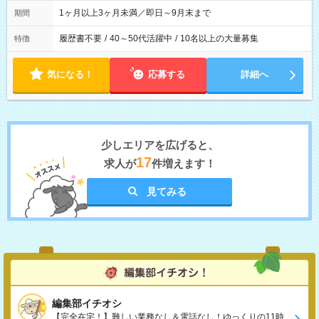
1ヶ月以上3ヶ月未満／即日～9月末まで
期間
履歴書不要
/
40～50代活躍中
/
10名以上の大量募集
特徴
気になる！
応募する
詳細へ
少しエリアを広げると、
17
求人が
件増えます！
見てみる
編集部イチオシ
【完全在宅！】難しい業務なし＆電話なし！ゆっくりの11時