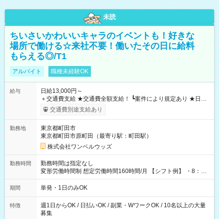
未読
ちいさいかわいいキャラのイベントも！好きな
場所で働ける☆来社不要！働いたその日に給料
もらえる◎/T1
アルバイト
職種未経験OK
日給13,000円～
給与
＋交通費支給 ★交通費全額支給！ ┗案件により規定あり ★日払
いOK！（規定あり） ┗働いたその日に現金GET♪ お仕事後はコ
交通費別途支給あり
ンビニATMから 日払い分を引き落とせます！ 【試用期間】試
用期間なし
東京都町田市
勤務地
東京都町田市原町田（最寄り駅：町田駅）
株式会社ワンベルウッズ
勤務時間は指定なし
勤務時間
変形労働時間制 想定労働時間160時間/月 【シフト例】 ・8：00
～21：00
単発・1日のみOK
期間
週1日からOK / 日払いOK / 副業・WワークOK / 10名以上の大量
特徴
募集