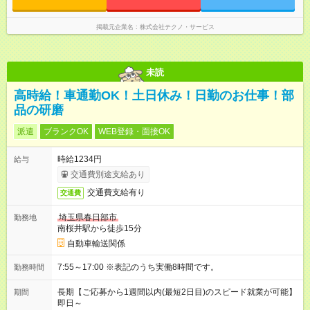
掲載元企業名
株式会社テクノ・サービス
未読
高時給！車通勤OK！土日休み！日勤のお仕事！部
品の研磨
派遣
ブランクOK
WEB登録・面接OK
時給1234円
給与
交通費別途支給あり
交通費支給有り
交通費
埼玉県春日部市
勤務地
南桜井駅から徒歩15分
自動車輸送関係
7:55～17:00 ※表記のうち実働8時間です。
勤務時間
長期【ご応募から1週間以内(最短2日目)のスピード就業が可能】
期間
即日～