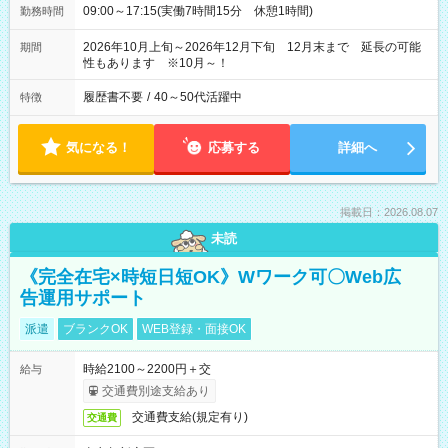
09:00～17:15(実働7時間15分 休憩1時間)
勤務時間
2026年10月上旬～2026年12月下旬 12月末まで 延長の可能
期間
性もあります ※10月～！
履歴書不要
/
40～50代活躍中
特徴
気になる！
応募する
詳細へ
掲載日：2026.08.07
未読
《完全在宅×時短日短OK》Wワーク可〇Web広
告運用サポート
派遣
ブランクOK
WEB登録・面接OK
時給2100～2200円＋交
給与
交通費別途支給あり
交通費支給(規定有り)
交通費