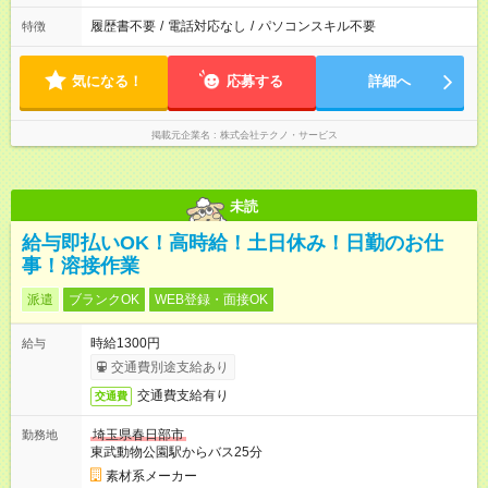
履歴書不要
/
電話対応なし
/
パソコンスキル不要
特徴
気になる！
応募する
詳細へ
掲載元企業名
株式会社テクノ・サービス
未読
給与即払いOK！高時給！土日休み！日勤のお仕
事！溶接作業
派遣
ブランクOK
WEB登録・面接OK
時給1300円
給与
交通費別途支給あり
交通費支給有り
交通費
埼玉県春日部市
勤務地
東武動物公園駅からバス25分
素材系メーカー