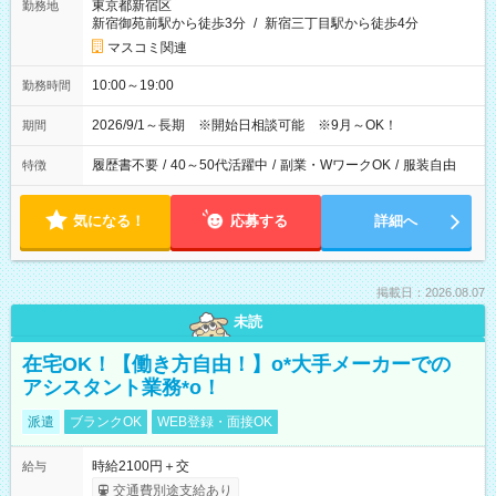
東京都新宿区
勤務地
新宿御苑前駅から徒歩3分
/
新宿三丁目駅から徒歩4分
マスコミ関連
10:00～19:00
勤務時間
2026/9/1～長期 ※開始日相談可能 ※9月～OK！
期間
履歴書不要
/
40～50代活躍中
/
副業・WワークOK
/
服装自由
特徴
気になる！
応募する
詳細へ
掲載日：2026.08.07
未読
在宅OK！【働き方自由！】o*大手メーカーでの
アシスタント業務*o！
派遣
ブランクOK
WEB登録・面接OK
時給2100円＋交
給与
交通費別途支給あり