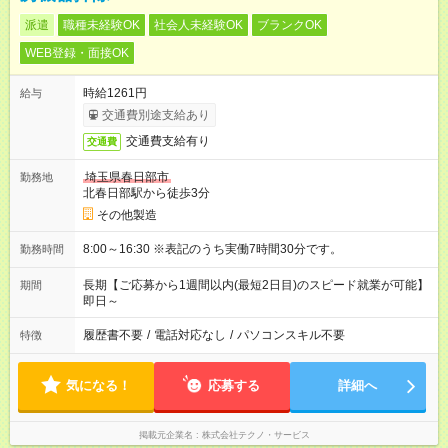
派遣
職種未経験OK
社会人未経験OK
ブランクOK
WEB登録・面接OK
時給1261円
給与
交通費別途支給あり
交通費支給有り
交通費
埼玉県春日部市
勤務地
北春日部駅から徒歩3分
その他製造
8:00～16:30 ※表記のうち実働7時間30分です。
勤務時間
長期【ご応募から1週間以内(最短2日目)のスピード就業が可能】
期間
即日～
履歴書不要
/
電話対応なし
/
パソコンスキル不要
特徴
気になる！
応募する
詳細へ
掲載元企業名
株式会社テクノ・サービス