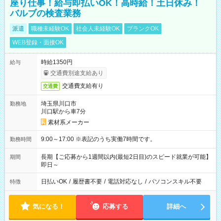
座り仕事！給与即払いOK！高時給！土日休み！
バルブの検査業務
派遣
職種未経験OK
社会人未経験OK
ブランクOK
WEB登録・面接OK
時給1350円
給与
交通費別途支給あり
交通費支給有り
交通費
埼玉県川口市
勤務地
川口駅から車7分
素材系メーカー
9:00～17:00 ※表記のうち実働7時間です。
勤務時間
長期【ご応募から1週間以内(最短2日目)のスピード就業が可能】
期間
即日～
日払いOK
/
履歴書不要
/
電話対応なし
/
パソコンスキル不要
特徴
気になる！
応募する
詳細へ