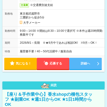
※交通費別途支給
交通費
東京都武蔵野市
勤務地
三鷹駅から徒歩5分
大手メーカー
9:00～14:00 ※開始は8:30～10:00で選択可 ※本件は週20時間勤
勤務時間
務案件です
2026/9/1～長期 ※★9月中であれば相談OK! ※9月～OK！
期間
履歴書不要
/
40～50代活躍中
/
服装自由
特徴
気になる！
応募する
詳細へ
未読
【座り＆手作業中心】香水shopの梱包スタッ
フ ★副業OK ★週1日からOK ★1日1時間から
OK