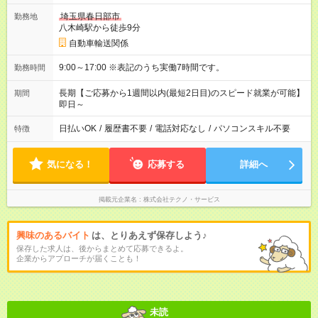
埼玉県春日部市
勤務地
八木崎駅から徒歩9分
自動車輸送関係
9:00～17:00 ※表記のうち実働7時間です。
勤務時間
長期【ご応募から1週間以内(最短2日目)のスピード就業が可能】
期間
即日～
日払いOK
/
履歴書不要
/
電話対応なし
/
パソコンスキル不要
特徴
気になる！
応募する
詳細へ
掲載元企業名
株式会社テクノ・サービス
興味のあるバイト
は、とりあえず保存しよう♪
保存した求人は、後からまとめて応募できるよ。
企業からアプローチが届くことも！
未読