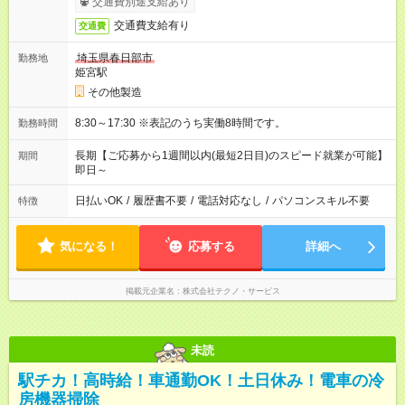
交通費別途支給あり
交通費支給有り
交通費
埼玉県春日部市
勤務地
姫宮駅
その他製造
8:30～17:30 ※表記のうち実働8時間です。
勤務時間
長期【ご応募から1週間以内(最短2日目)のスピード就業が可能】
期間
即日～
日払いOK
/
履歴書不要
/
電話対応なし
/
パソコンスキル不要
特徴
気になる！
応募する
詳細へ
掲載元企業名
株式会社テクノ・サービス
未読
駅チカ！高時給！車通勤OK！土日休み！電車の冷
房機器掃除