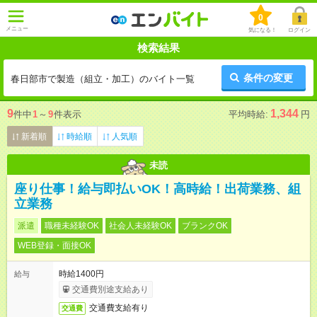
0
メニュー
気になる！
ログイン
検索結果
条件の変更
春日部市で製造（組立・加工）のバイト一覧
9
1,344
件中
1
～
9
件表示
平均時給:
円
新着順
時給順
人気順
未読
座り仕事！給与即払いOK！高時給！出荷業務、組
立業務
派遣
職種未経験OK
社会人未経験OK
ブランクOK
WEB登録・面接OK
時給1400円
給与
交通費別途支給あり
交通費支給有り
交通費