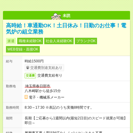
未読
高時給！車通勤OK！土日休み！日勤のお仕事！電
気炉の組立業務
派遣
職種未経験OK
社会人未経験OK
ブランクOK
WEB登録・面接OK
時給1500円
給与
交通費別途支給あり
交通費支給有り
交通費
埼玉県春日部市
勤務地
八木崎駅から徒歩15分
電子・機械系メーカー
8:30～17:30 ※表記のうち実働8時間です。
勤務時間
長期【ご応募から1週間以内(最短2日目)のスピード就業が可能】
期間
即日～