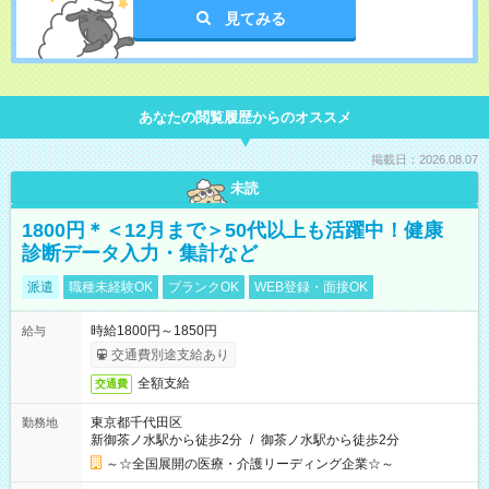
見てみる
あなたの閲覧履歴からのオススメ
掲載日：2026.08.07
未読
1800円＊＜12月まで＞50代以上も活躍中！健康
診断データ入力・集計など
派遣
職種未経験OK
ブランクOK
WEB登録・面接OK
時給1800円～1850円
給与
交通費別途支給あり
全額支給
交通費
東京都千代田区
勤務地
新御茶ノ水駅から徒歩2分
/
御茶ノ水駅から徒歩2分
～☆全国展開の医療・介護リーディング企業☆～