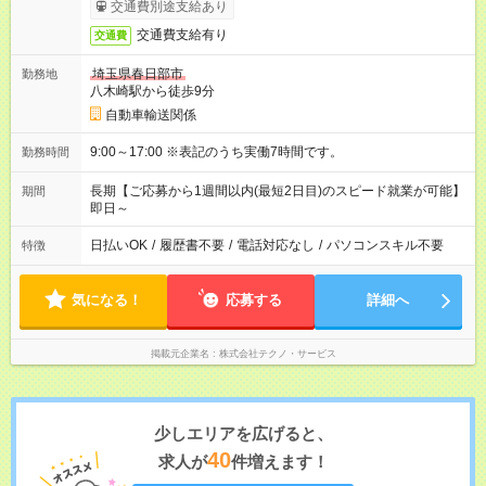
交通費別途支給あり
交通費支給有り
交通費
埼玉県春日部市
勤務地
八木崎駅から徒歩9分
自動車輸送関係
9:00～17:00 ※表記のうち実働7時間です。
勤務時間
長期【ご応募から1週間以内(最短2日目)のスピード就業が可能】
期間
即日～
日払いOK
/
履歴書不要
/
電話対応なし
/
パソコンスキル不要
特徴
気になる！
応募する
詳細へ
掲載元企業名
株式会社テクノ・サービス
少しエリアを広げると、
40
求人が
件増えます！