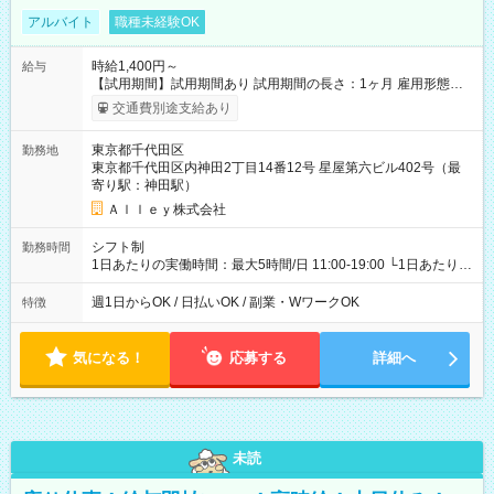
アルバイト
職種未経験OK
時給1,400円～
給与
【試用期間】試用期間あり 試用期間の長さ：1ヶ月 雇用形態、
給与は本採用時と同じです。
交通費別途支給あり
東京都千代田区
勤務地
東京都千代田区内神田2丁目14番12号 星屋第六ビル402号（最
寄り駅：神田駅）
Ａｌｌｅｙ株式会社
シフト制
勤務時間
1日あたりの実働時間：最大5時間/日 11:00-19:00 └1日あたりの
実働時間：1-5時間 └上記の時間帯内であれば、いつでも勤務可
能！ └平日・土曜日の中で、お好きな曜日でご勤務いただけま
週1日からOK / 日払いOK / 副業・WワークOK
特徴
す！ 【シフト例】 ・11:00～14:00 ・16:30～19:00 ・13:00～
18:00 などのように、自由な働き方が可能なお仕事です！
気になる！
応募する
詳細へ
未読