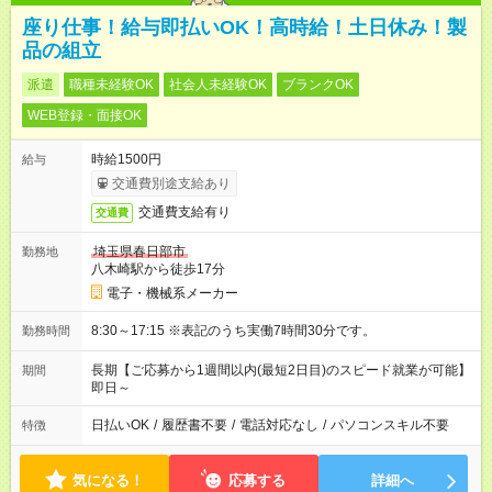
座り仕事！給与即払いOK！高時給！土日休み！製
品の組立
派遣
職種未経験OK
社会人未経験OK
ブランクOK
WEB登録・面接OK
時給1500円
給与
交通費別途支給あり
交通費支給有り
交通費
埼玉県春日部市
勤務地
八木崎駅から徒歩17分
電子・機械系メーカー
8:30～17:15 ※表記のうち実働7時間30分です。
勤務時間
長期【ご応募から1週間以内(最短2日目)のスピード就業が可能】
期間
即日～
日払いOK
/
履歴書不要
/
電話対応なし
/
パソコンスキル不要
特徴
気になる！
応募する
詳細へ