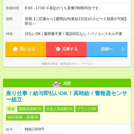
8:00～17:00 ※表記のうち実働7時間45分です。
勤務時間
長期【ご応募から1週間以内(最短2日目)のスピード就業が可能】
期間
即日～
日払いOK
/
履歴書不要
/
電話対応なし
/
パソコンスキル不要
特徴
気になる！
応募する
詳細へ
掲載元企業名
株式会社テクノ・サービス
未読
座り仕事！給与即払いOK！高時給！警報器センサ
ー組立
派遣
職種未経験OK
社会人未経験OK
ブランクOK
WEB登録・面接OK
時給1300円
給与