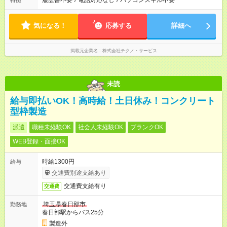
履歴書不要
/
電話対応なし
/
パソコンスキル不要
特徴
気になる！
応募する
詳細へ
掲載元企業名
株式会社テクノ・サービス
未読
給与即払いOK！高時給！土日休み！コンクリート
型枠製造
派遣
職種未経験OK
社会人未経験OK
ブランクOK
WEB登録・面接OK
時給1300円
給与
交通費別途支給あり
交通費支給有り
交通費
埼玉県春日部市
勤務地
春日部駅からバス25分
製造外