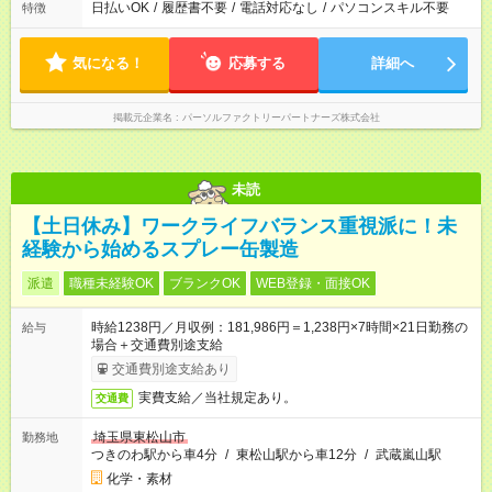
日払いOK
/
履歴書不要
/
電話対応なし
/
パソコンスキル不要
特徴
気になる！
応募する
詳細へ
掲載元企業名
パーソルファクトリーパートナーズ株式会社
未読
【土日休み】ワークライフバランス重視派に！未
経験から始めるスプレー缶製造
派遣
職種未経験OK
ブランクOK
WEB登録・面接OK
時給1238円／月収例：181,986円＝1,238円×7時間×21日勤務の
給与
場合＋交通費別途支給
交通費別途支給あり
実費支給／当社規定あり。
交通費
埼玉県東松山市
勤務地
つきのわ駅から車4分
/
東松山駅から車12分
/
武蔵嵐山駅
化学・素材