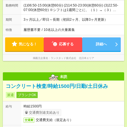
(1)06:50-15:00(休憩60分) (2)14:50-23:00(休憩60分) (3)22:50-
勤務時間
07:00(休憩60分) ※シフトは1週間ごとに、（１）→（３）
→（２）の繰り返し
3ヶ月以上／即日～長期（初回2ヶ月、以降3ヶ月更新）
期間
履歴書不要
/
10名以上の大量募集
特徴
気になる！
応募する
詳細へ
掲載元企業名
ランスタッド株式会社 北日本エリア
未読
コンクリート検査/時給1500円/日勤/土日休み
派遣
ブランクOK
時給1500円
給与
交通費別途支給あり
交通費支給（規定あり）
交通費