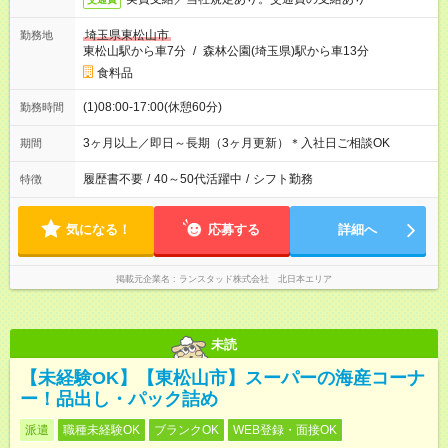
埼玉県東松山市
勤務地
東松山駅から車7分
/
森林公園(埼玉県)駅から車13分
食料品
(1)08:00-17:00(休憩60分)
勤務時間
3ヶ月以上／即日～長期（3ヶ月更新）＊入社日ご相談OK
期間
履歴書不要
/
40～50代活躍中
/
シフト勤務
特徴
気になる！
応募する
詳細へ
掲載元企業名
ランスタッド株式会社 北日本エリア
未読
【未経験OK】【東松山市】スーパーの海産コーナ
ー！品出し・パック詰め
派遣
職種未経験OK
ブランクOK
WEB登録・面接OK