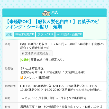
未読
【未経験OK】【服装＆髪色自由！】お菓子のピ
ッキング・シール貼り｜短期
派遣
職種未経験OK
ブランクOK
WEB登録・面接OK
時給1400円／月収例：117,600円＝1,400円×4時間×21日勤務の
給与
場合＋交通費別途支給
交通費別途支給あり
実費支給／当社規定あり。
交通費
さいたま市見沼区
勤務地
七里駅から車6分
/
大宮公園駅
/
大宮(埼玉県)駅
アパレル・日用雑貨
(1)14:00-18:00(休憩0分) (2)14:00-19:00(休憩0分) (3)14:00-
勤務時間
19:30(休憩0分) (4)14:00-20:00(休憩45分) ※お好きな時間が選べ
ます
1ヶ月以上3ヶ月未満／即日～8月末までの期間限定
期間
履歴書不要
/
40～50代活躍中
/
服装自由
/
シフト勤務
/
10名以
特徴