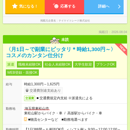
気になる！
応募する
詳細へ
掲載元企業名
テイケイトレード株式会社
掲載日：2026.08.04
未読
NEW
〈月1日～で副業にピッタリ＊時給1,300円～〉
コスメのカンタン仕分け
派遣
職種未経験OK
社会人未経験OK
大学生歓迎
ブランクOK
WEB登録・面接OK
時給1,300円～1,625円
給与
交通費別途支給あり
■ 交通費規定内支給 ※派遣先による
交通費
埼玉県東松山市
勤務地
東松山駅からバイク・車
/
高坂駅からバイク・車
■物流センターなど ■勤務地選べます
【1日3時間～も相談OK!】 ＜シフト例＞ 9:00～12:00 12:00～
勤務時間