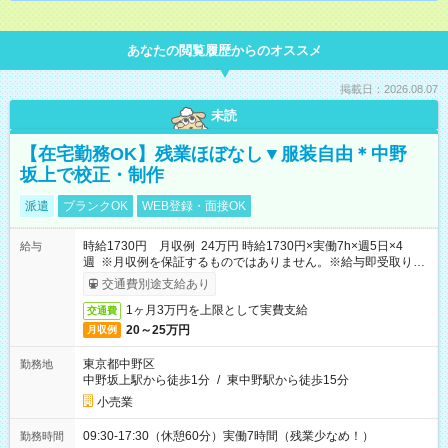
あなたの閲覧履歴からのオススメ
掲載日：2026.08.07
未読
【在宅勤務OK】残業ほぼなし▼服装自由＊中野
坂上で校正・制作
派遣
ブランクOK
WEB登録・面接OK
時給1730円 月収例 24万円 時給1730円×実働7h×週5日×4
給与
週 ※月収例を保証するものではありません。※給与即受取りサ
ービス利用可（利用条件有）
交通費別途支給あり
1ヶ月3万円を上限として実費支給
交通費
20～25万円
月収例
東京都中野区
勤務地
中野坂上駅から徒歩1分
/
東中野駅から徒歩15分
小売業
09:30-17:30（休憩60分）実働7時間（残業少なめ！）
勤務時間