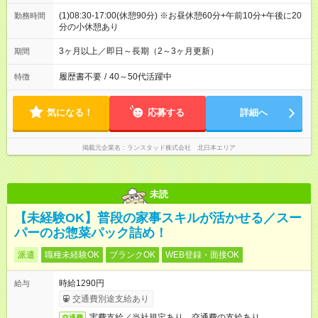
(1)08:30-17:00(休憩90分) ※お昼休憩60分+午前10分+午後に20
勤務時間
分の小休憩あり
3ヶ月以上／即日～長期（2～3ヶ月更新）
期間
履歴書不要
/
40～50代活躍中
特徴
気になる！
応募する
詳細へ
掲載元企業名
ランスタッド株式会社 北日本エリア
未読
【未経験OK】普段の家事スキルが活かせる／スー
パーのお惣菜パック詰め！
派遣
職種未経験OK
ブランクOK
WEB登録・面接OK
時給1290円
給与
交通費別途支給あり
実費支給／当社規定あり。交通費の支給あり
交通費