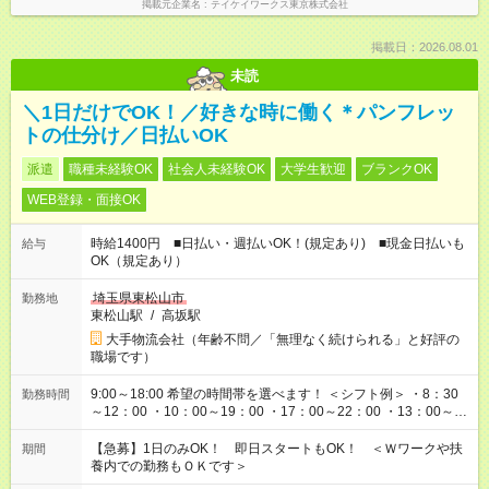
掲載元企業名
テイケイワークス東京株式会社
掲載日：2026.08.01
未読
＼1日だけでOK！／好きな時に働く＊パンフレッ
トの仕分け／日払いOK
派遣
職種未経験OK
社会人未経験OK
大学生歓迎
ブランクOK
WEB登録・面接OK
時給1400円 ■日払い・週払いOK！(規定あり) ■現金日払いも
給与
OK（規定あり）
埼玉県東松山市
勤務地
東松山駅
/
高坂駅
大手物流会社（年齢不問／「無理なく続けられる」と好評の
職場です）
9:00～18:00 希望の時間帯を選べます！ ＜シフト例＞ ・8：30
勤務時間
～12：00 ・10：00～19：00 ・17：00～22：00 ・13：00～
22：00 ・22：00～翌6：00 など
【急募】1日のみOK！ 即日スタートもOK！ ＜Ｗワークや扶
期間
養内での勤務もＯＫです＞