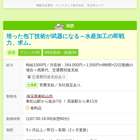
掲載元企業名
ランスタッド株式会社 北日本エリア
未読
培った包丁技術が武器になる～水産加工の即戦
力、求ム。
派遣
ブランクOK
WEB登録・面接OK
時給1500円／月収例：264,000円＝1,500円×8時間×22日勤務の
給与
場合＋残業代、交通費別途支給
交通費別途支給あり
実費支給／当社規定あり。
交通費
埼玉県東松山市
勤務地
東松山駅から徒歩7分
/
高坂駅から車11分
食料品
(1)07:00-16:00(休憩60分)
勤務時間
3ヶ月以上／即日～長期（2ヶ月更新）
期間