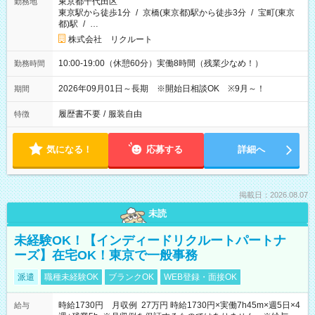
東京都千代田区
勤務地
東京駅から徒歩1分
/
京橋(東京都)駅から徒歩3分
/
宝町(東京
都)駅
/
…
株式会社 リクルート
10:00-19:00（休憩60分）実働8時間（残業少なめ！）
勤務時間
2026年09月01日～長期 ※開始日相談OK ※9月～！
期間
履歴書不要
/
服装自由
特徴
気になる！
応募する
詳細へ
掲載日：2026.08.07
未読
未経験OK！【インディードリクルートパートナ
ーズ】在宅OK！東京で一般事務
派遣
職種未経験OK
ブランクOK
WEB登録・面接OK
時給1730円 月収例 27万円 時給1730円×実働7h45m×週5日×4
給与