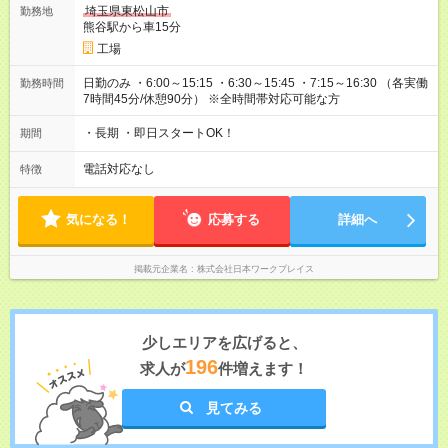
埼玉県東松山市
勤務地
熊谷駅から車15分
工場
日勤のみ ・6:00～15:15 ・6:30～15:45 ・7:15～16:30 （各実働
勤務時間
7時間45分/休憩90分） ※全時間帯対応可能な方
・長期 ・即日スタートOK！
期間
電話対応なし
特徴
気になる！
応募する
詳細へ
掲載元企業名
株式会社日本ワークプレイス
少しエリアを広げると、
196
求人が
件増えます！
見てみる