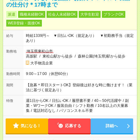
の仕分け＊17時まで
派遣
職種未経験OK
社会人未経験OK
大学生歓迎
ブランクOK
WEB登録・面接OK
時給1339円～ ▼日払いOK（規定あり） ▼初勤務手当（規定
給与
あり）
埼玉県東松山市
勤務地
高坂駅
/
東松山駅から徒歩
/
森林公園(埼玉県)駅から徒歩
大手物流企業
9:00～17:00（休憩60分）
勤務時間
【急募＊即日スタートOK】登録後は好きな時に働けます！（業
期間
法に基づく規定あり）
週1日からOK
/
日払いOK
/
履歴書不要
/
40～50代活躍中
/
副
特徴
業・WワークOK
/
服装自由
/
シフト勤務
/
10名以上の大量募
集
/
電話対応なし
/
パソコンスキル不要
気になる！
応募する
詳細へ