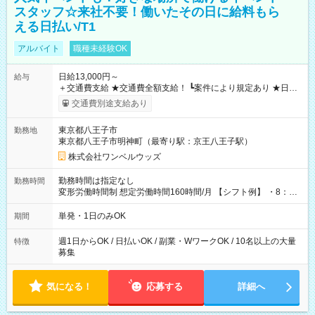
スタッフ☆来社不要！働いたその日に給料もら
える日払い/T1
アルバイト
職種未経験OK
日給13,000円～
給与
＋交通費支給 ★交通費全額支給！ ┗案件により規定あり ★日払
いOK！（規定あり） ┗働いたその日に現金GET♪ お仕事後はコ
交通費別途支給あり
ンビニATMから 日払い分を引き落とせます！ 【試用期間】試
用期間なし
東京都八王子市
勤務地
東京都八王子市明神町（最寄り駅：京王八王子駅）
株式会社ワンベルウッズ
勤務時間は指定なし
勤務時間
変形労働時間制 想定労働時間160時間/月 【シフト例】 ・8：00
～21：00
単発・1日のみOK
期間
週1日からOK / 日払いOK / 副業・WワークOK / 10名以上の大量
特徴
募集
気になる！
応募する
詳細へ