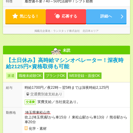
履歴書不要
/
40～50代活躍中
/
シフト勤務
特徴
気になる！
応募する
詳細へ
掲載元企業名
ランスタッド株式会社 北日本エリア
未読
【土日休み】高時給マシンオペレーター！深夜時
給2125円×資格取得も可能
派遣
職種未経験OK
ブランクOK
WEB登録・面接OK
時給1700円／夜22時～翌5時までは深夜時給2,125円
給与
交通費別途支給あり
実費支給／当社規定あり。
交通費
埼玉県東松山市
勤務地
吹上(埼玉県)駅から車15分
/
東松山駅から車13分
/
熊谷駅から
車20分
化学・素材