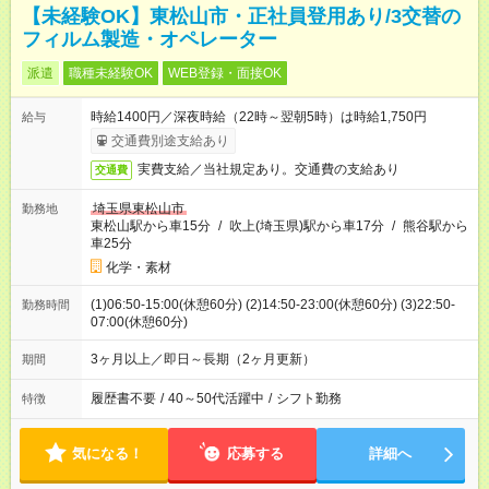
【未経験OK】東松山市・正社員登用あり/3交替の
フィルム製造・オペレーター
派遣
職種未経験OK
WEB登録・面接OK
時給1400円／深夜時給（22時～翌朝5時）は時給1,750円
給与
交通費別途支給あり
実費支給／当社規定あり。交通費の支給あり
交通費
埼玉県東松山市
勤務地
東松山駅から車15分
/
吹上(埼玉県)駅から車17分
/
熊谷駅から
車25分
化学・素材
(1)06:50-15:00(休憩60分) (2)14:50-23:00(休憩60分) (3)22:50-
勤務時間
07:00(休憩60分)
3ヶ月以上／即日～長期（2ヶ月更新）
期間
履歴書不要
/
40～50代活躍中
/
シフト勤務
特徴
気になる！
応募する
詳細へ