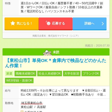
週1日からOK
/
日払いOK
/
履歴書不要
/
40～50代活躍中
/
副
特徴
業・WワークOK
/
服装自由
/
シフト勤務
/
10名以上の大量募
集
/
電話対応なし
/
パソコンスキル不要
気になる！
応募する
詳細へ
掲載元企業名
株式会社マイワーク（シニア）
掲載日：2026.07.30
未読
【東松山市】単発OK＊倉庫内で検品などのかんた
ん作業！
派遣
職種未経験OK
社会人未経験OK
大学生歓迎
ブランクOK
WEB登録・面接OK
時給1339円～※お仕事によって異なります ▼全額日払い・週
給与
払いOK（規定あり）▼翌日振込OK ■初勤務手当あり ※規定
による
埼玉県東松山市
勤務地
東松山駅
/
高坂駅