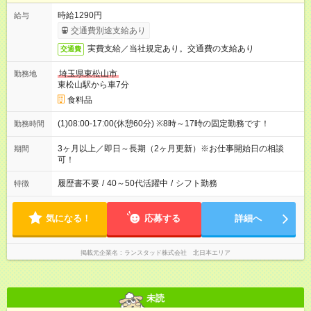
時給1290円
給与
交通費別途支給あり
実費支給／当社規定あり。交通費の支給あり
交通費
埼玉県東松山市
勤務地
東松山駅から車7分
食料品
(1)08:00-17:00(休憩60分) ※8時～17時の固定勤務です！
勤務時間
3ヶ月以上／即日～長期（2ヶ月更新）※お仕事開始日の相談
期間
可！
履歴書不要
/
40～50代活躍中
/
シフト勤務
特徴
気になる！
応募する
詳細へ
掲載元企業名
ランスタッド株式会社 北日本エリア
未読