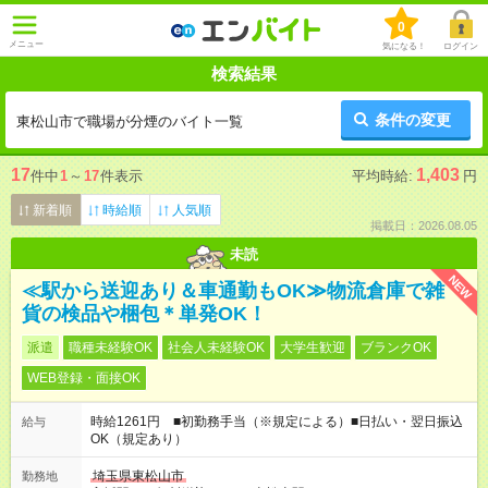
0
メニュー
気になる！
ログイン
検索結果
条件の変更
東松山市で職場が分煙のバイト一覧
17
1,403
件中
1
～
17
件表示
平均時給:
円
新着順
時給順
人気順
掲載日：2026.08.05
未読
NEW
≪駅から送迎あり＆車通勤もOK≫物流倉庫で雑
貨の検品や梱包＊単発OK！
派遣
職種未経験OK
社会人未経験OK
大学生歓迎
ブランクOK
WEB登録・面接OK
時給1261円 ■初勤務手当（※規定による）■日払い・翌日振込
給与
OK（規定あり）
埼玉県東松山市
勤務地