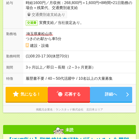
時給1600円／月収例：268,800円＝1,600円×8時間×21日勤務の
給与
場合＋残業代、交通費別途支給
交通費別途支給あり
実費支給／当社規定あり。
交通費
埼玉県東松山市
勤務地
つきのわ駅から車5分
建設・設備
(1)08:20-17:30(休憩70分)
勤務時間
3ヶ月以上／即日～長期（2～3ヶ月更新）
期間
履歴書不要
/
40～50代活躍中
/
10名以上の大量募集
特徴
気になる！
応募する
詳細へ
掲載元企業名
ランスタッド株式会社 北日本エリア
未読