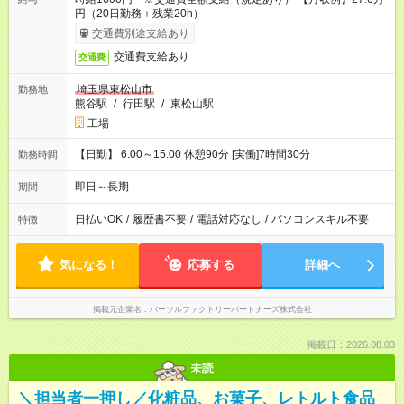
円（20日勤務＋残業20h）
交通費別途支給あり
交通費支給あり
交通費
埼玉県東松山市
勤務地
熊谷駅
/
行田駅
/
東松山駅
工場
【日勤】 6:00～15:00 休憩90分 [実働]7時間30分
勤務時間
即日～長期
期間
日払いOK
/
履歴書不要
/
電話対応なし
/
パソコンスキル不要
特徴
気になる！
応募する
詳細へ
掲載元企業名
パーソルファクトリーパートナーズ株式会社
掲載日：2026.08.03
未読
＼担当者一押し／化粧品、お菓子、レトルト食品