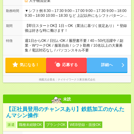
大手物流企業
▼シフト例 8:30～17:30 9:00～17:00 9:00～17:30 9:00～18:00
勤務時間
9:30～18:00 10:00～18:30 など 上記以外にもシフトパターンは
あります！ ご都合を聞かせてください＾＾
【即日スタートOK】1日～OK（業法に基づく規定あり）＊登録
期間
後は好きな時に働けます！
週1日からOK
/
日払いOK
/
履歴書不要
/
40～50代活躍中
/
副
特徴
業・WワークOK
/
服装自由
/
シフト勤務
/
10名以上の大量募
集
/
電話対応なし
/
パソコンスキル不要
気になる！
応募する
詳細へ
掲載元企業名
テイケイワークス東京株式会社
未読
【正社員登用のチャンスあり】鉄筋加工のかんた
んマシン操作
派遣
職種未経験OK
ブランクOK
WEB登録・面接OK