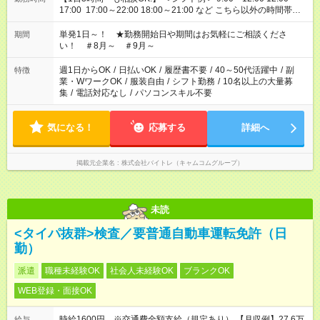
17:00 17:00～22:00 18:00～21:00 など こちら以外の時間帯も
お気軽にご相談ください！
単発1日～！ ★勤務開始日や期間はお気軽にご相談くださ
期間
い！ ＃8月～ ＃9月～
週1日からOK
/
日払いOK
/
履歴書不要
/
40～50代活躍中
/
副
特徴
業・WワークOK
/
服装自由
/
シフト勤務
/
10名以上の大量募
集
/
電話対応なし
/
パソコンスキル不要
気になる！
応募する
詳細へ
掲載元企業名
株式会社バイトレ（キャムコムグループ）
未読
<タイパ抜群>検査／要普通自動車運転免許（日
勤）
派遣
職種未経験OK
社会人未経験OK
ブランクOK
WEB登録・面接OK
時給1600円 ※交通費全額支給（規定あり） 【月収例】27.6万
給与