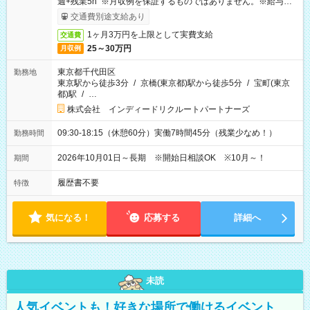
週+残業5h ※月収例を保証するものではありません。※給与即
受取りサービス利用可（利用条件有）
交通費別途支給あり
1ヶ月3万円を上限として実費支給
交通費
25～30万円
月収例
東京都千代田区
勤務地
東京駅から徒歩3分
/
京橋(東京都)駅から徒歩5分
/
宝町(東京
都)駅
/
…
株式会社 インディードリクルートパートナーズ
09:30-18:15（休憩60分）実働7時間45分（残業少なめ！）
勤務時間
2026年10月01日～長期 ※開始日相談OK ※10月～！
期間
履歴書不要
特徴
気になる！
応募する
詳細へ
未読
人気イベントも！好きな場所で働けるイベント