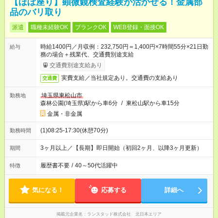
【ほぼ座り】顕微鏡検査経験が活かせる！金属部
品のバリ取り
派遣
職種未経験OK
ブランクOK
WEB登録・面接OK
時給1400円／月収例：232,750円＝1,400円×7時間55分×21日勤
給与
務の場合＋残業代、交通費別途支給
交通費別途支給あり
実費支給／当社規定あり。交通費の支給あり
交通費
埼玉県東松山市
勤務地
森林公園(埼玉県)駅から車6分
/
東松山駅から車15分
金属・非金属
(1)08:25-17:30(休憩70分)
勤務時間
3ヶ月以上／【長期】即日開始（初回2ヶ月、以降3ヶ月更新）
期間
履歴書不要
/
40～50代活躍中
特徴
気になる！
応募する
詳細へ
掲載元企業名
ランスタッド株式会社 北日本エリア