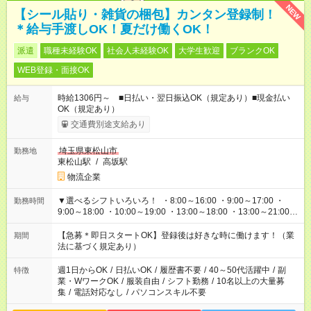
NEW
【シール貼り・雑貨の梱包】カンタン登録制！
＊給与手渡しOK！夏だけ働くOK！
派遣
職種未経験OK
社会人未経験OK
大学生歓迎
ブランクOK
WEB登録・面接OK
時給1306円～ ■日払い・翌日振込OK（規定あり）■現金払い
給与
OK（規定あり）
交通費別途支給あり
埼玉県東松山市
勤務地
東松山駅
/
高坂駅
物流企業
▼選べるシフトいろいろ！ ・8:00～16:00 ・9:00～17:00 ・
勤務時間
9:00～18:00 ・10:00～19:00 ・13:00～18:00 ・13:00～21:00
・22:00～翌6:00 など 上記以外の時間で相談可能なお仕事も！
あなたの希望を教えてください！
【急募＊即日スタートOK】登録後は好きな時に働けます！（業
期間
法に基づく規定あり）
週1日からOK
/
日払いOK
/
履歴書不要
/
40～50代活躍中
/
副
特徴
業・WワークOK
/
服装自由
/
シフト勤務
/
10名以上の大量募
集
/
電話対応なし
/
パソコンスキル不要