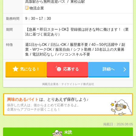
高坂駅から無料送迎バス
/
東松山駅
物流企業
9：30～17：30
勤務時間
【急募＊即日スタートOK】登録後は好きな時に働けます！（業
期間
法に基づく規定あり）
週1日からOK
/
日払いOK
/
履歴書不要
/
40～50代活躍中
/
副
特徴
業・WワークOK
/
服装自由
/
シフト勤務
/
10名以上の大量募
集
/
電話対応なし
/
パソコンスキル不要
気になる！
応募する
詳細へ
掲載元企業名
テイケイトレード株式会社
興味のあるバイト
は、とりあえず保存しよう♪
保存した求人は、後からまとめて応募できるよ。
企業からアプローチが届くことも！
掲載日：2026.08.05
未読