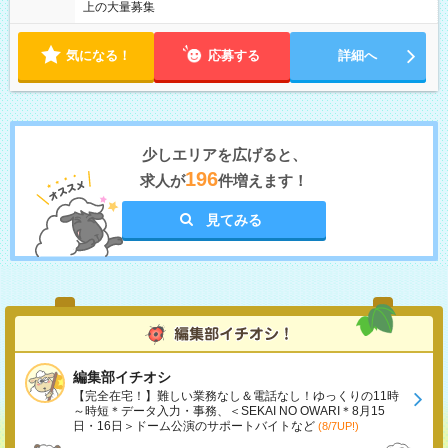
上の大量募集
気になる！
応募する
詳細へ
少しエリアを広げると、
196
求人が
件増えます！
見てみる
編集部イチオシ
【完全在宅！】難しい業務なし＆電話なし！ゆっくりの11時
～時短＊データ入力・事務、＜SEKAI NO OWARI＊8月15
日・16日＞ドーム公演のサポートバイトなど
(8/7UP!)