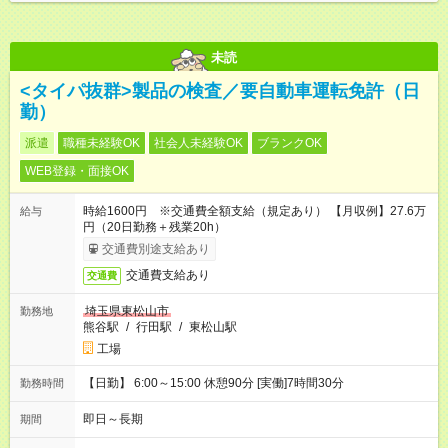
未読
<タイパ抜群>製品の検査／要自動車運転免許（日
勤）
派遣
職種未経験OK
社会人未経験OK
ブランクOK
WEB登録・面接OK
時給1600円 ※交通費全額支給（規定あり） 【月収例】27.6万
給与
円（20日勤務＋残業20h）
交通費別途支給あり
交通費支給あり
交通費
埼玉県東松山市
勤務地
熊谷駅
/
行田駅
/
東松山駅
工場
【日勤】 6:00～15:00 休憩90分 [実働]7時間30分
勤務時間
即日～長期
期間