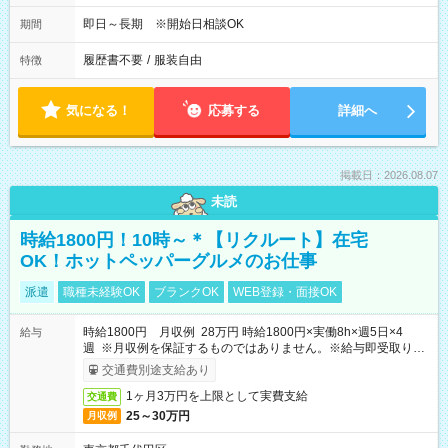
即日～長期 ※開始日相談OK
期間
履歴書不要
/
服装自由
特徴
気になる！
応募する
詳細へ
掲載日：2026.08.07
未読
時給1800円！10時～＊【リクルート】在宅
OK！ホットペッパーグルメのお仕事
派遣
職種未経験OK
ブランクOK
WEB登録・面接OK
時給1800円 月収例 28万円 時給1800円×実働8h×週5日×4
給与
週 ※月収例を保証するものではありません。※給与即受取りサ
ービス利用可（利用条件有）
交通費別途支給あり
1ヶ月3万円を上限として実費支給
交通費
25～30万円
月収例