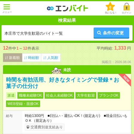
0
メニュー
気になる！
ログイン
検索結果
条件の変更
本庄市で大学生歓迎のバイト一覧
12
1,333
件中
1
～
12
件表示
平均時給:
円
新着順
時給順
人気順
掲載日：2026.08.06
未読
NEW
時間を有効活用、好きなタイミングで登録＊お
菓子の仕分け
派遣
職種未経験OK
社会人未経験OK
大学生歓迎
ブランクOK
WEB登録・面接OK
時給1300円 ■日払い・週払いOK！(規定あり) ■現金日払いも
給与
ＯＫ（規定あり）
交通費別途支給あり