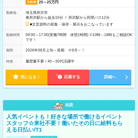
20～25万円
月収例
埼玉県所沢市
勤務地
東所沢駅から徒歩10分
/
所沢駅から民間バス12分
■文芸資料の収集・保存・展示をおこなっています
09:00～17:00(実働7時間 休憩1時間) ※10時～18時もご相談OK
勤務時間
です！
2026年09月上旬～長期 ※9月～！
期間
履歴書不要
/
40～50代活躍中
特徴
気になる！
応募する
詳細へ
未読
人気イベントも！好きな場所で働けるイベント
スタッフ☆来社不要！働いたその日に給料もら
える日払い/T1