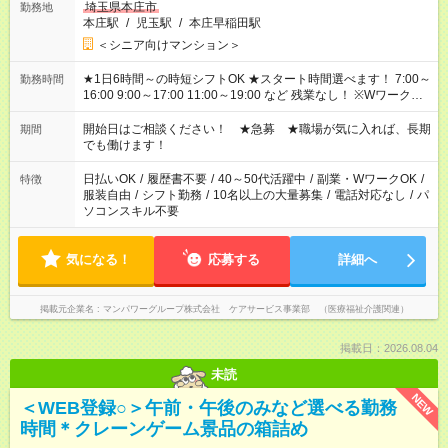
埼玉県本庄市
勤務地
本庄駅
/
児玉駅
/
本庄早稲田駅
＜シニア向けマンション＞
★1日6時間～の時短シフトOK ★スタート時間選べます！ 7:00～
勤務時間
16:00 9:00～17:00 11:00～19:00 など 残業なし！ ※Wワークの
場合、他のお仕事と合わせ週40時間超の就業はご案内できませ
ん ※法令に基づき、週20時間以上勤務は社会保険への加入対象
開始日はご相談ください！ ★急募 ★職場が気に入れば、長期
期間
となります ※労働者派遣法（日雇い派遣の原則禁止）により、
でも働けます！
短時間・短期間の就業はご案内が難しい場合があります
日払いOK
/
履歴書不要
/
40～50代活躍中
/
副業・WワークOK
/
特徴
服装自由
/
シフト勤務
/
10名以上の大量募集
/
電話対応なし
/
パ
ソコンスキル不要
気になる！
応募する
詳細へ
掲載元企業名
マンパワーグループ株式会社 ケアサービス事業部 （医療福祉介護関連）
掲載日：2026.08.04
未読
NEW
＜WEB登録○＞午前・午後のみなど選べる勤務
時間＊クレーンゲーム景品の箱詰め