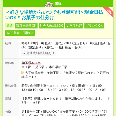
未読
NEW
＜好きな場所からいつでも登録可能＞現金日払
いOK＊お菓子の仕分け
派遣
職種未経験OK
社会人未経験OK
大学生歓迎
ブランクOK
WEB登録・面接OK
時給1300円 ■日払い・週払いOK！(規定あり) ■現金日払いも
給与
OK（規定あり）■週払い（銀行振込）もOK
交通費別途支給あり
埼玉県本庄市
勤務地
本庄駅
/
児玉駅
/
本庄早稲田駅
大手物流会社（年齢不問／「無理なく続けられる」と好評の
職場です！）
希望の時間帯を選べます！ ＜シフト例：5時間～＞ 8：00～
勤務時間
13：00 10：00～15：00 13：00～18：00 16：00～21：00 ＜
シフト例：8時間～＞ ・10：00～19：00 ・13：00～22：00 ・
22：00～翌6：00 など！是非ご希望をお聞かせください！
【急募】即日スタートＯＫ！ 単発1日のみから働けます。 ＃
期間
7月～ ＃8月～
週1日からOK
/
日払いOK
/
履歴書不要
/
40～50代活躍中
/
副
特徴
業・WワークOK
/
服装自由
/
シフト勤務
/
10名以上の大量募