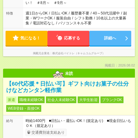
い！ ＃8月～ ＃9月～
週1日からOK
/
日払いOK
/
履歴書不要
/
40～50代活躍中
/
副
特徴
業・WワークOK
/
服装自由
/
シフト勤務
/
10名以上の大量募
集
/
電話対応なし
/
パソコンスキル不要
気になる！
応募する
詳細へ
掲載元企業名
株式会社バイトレ（キャムコムグループ）
掲載日：2026.08.02
未読
【60代応援＊日払い可】ギフト向けお菓子の仕分
けなどカンタン軽作業
派遣
職種未経験OK
社会人未経験OK
大学生歓迎
ブランクOK
WEB登録・面接OK
時給1400円 ■日払い・週払いOK！(規定あり) ■現金日払いも
給与
ＯＫ（規定あり）
交通費別途支給あり