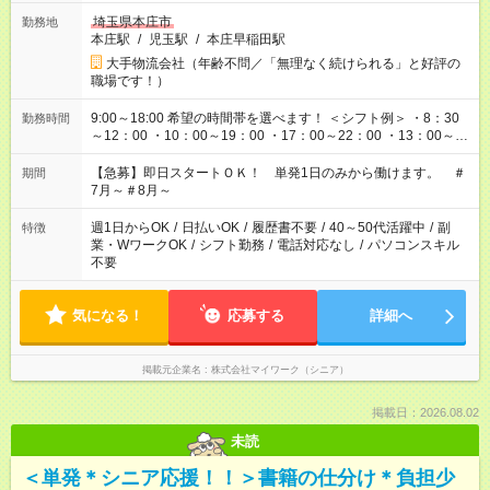
埼玉県本庄市
勤務地
本庄駅
/
児玉駅
/
本庄早稲田駅
大手物流会社（年齢不問／「無理なく続けられる」と好評の
職場です！）
9:00～18:00 希望の時間帯を選べます！ ＜シフト例＞ ・8：30
勤務時間
～12：00 ・10：00～19：00 ・17：00～22：00 ・13：00～
22：00 ・22：00～翌6：00 など
【急募】即日スタートＯＫ！ 単発1日のみから働けます。 ＃
期間
7月～＃8月～
週1日からOK
/
日払いOK
/
履歴書不要
/
40～50代活躍中
/
副
特徴
業・WワークOK
/
シフト勤務
/
電話対応なし
/
パソコンスキル
不要
気になる！
応募する
詳細へ
掲載元企業名
株式会社マイワーク（シニア）
掲載日：2026.08.02
未読
＜単発＊シニア応援！！＞書籍の仕分け＊負担少