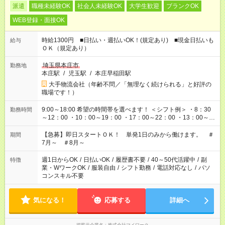
派遣
職種未経験OK
社会人未経験OK
大学生歓迎
ブランクOK
WEB登録・面接OK
時給1300円 ■日払い・週払いOK！(規定あり) ■現金日払いも
給与
ＯＫ（規定あり）
埼玉県本庄市
勤務地
本庄駅
/
児玉駅
/
本庄早稲田駅
大手物流会社（年齢不問／「無理なく続けられる」と好評の
職場です！）
9:00～18:00 希望の時間帯を選べます！ ＜シフト例＞ ・8：30
勤務時間
～12：00 ・10：00～19：00 ・17：00～22：00 ・13：00～
22：00 ・22：00～翌6：00 など
【急募】即日スタートＯＫ！ 単発1日のみから働けます。 ＃
期間
7月～ ＃8月～
週1日からOK
/
日払いOK
/
履歴書不要
/
40～50代活躍中
/
副
特徴
業・WワークOK
/
服装自由
/
シフト勤務
/
電話対応なし
/
パソ
コンスキル不要
気になる！
応募する
詳細へ