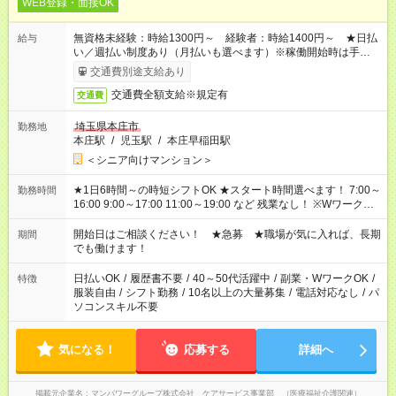
WEB登録・面接OK
無資格未経験：時給1300円～ 経験者：時給1400円～ ★日払
給与
い／週払い制度あり（月払いも選べます）※稼働開始時は手続き
完了次第のお支払いとなります。
交通費別途支給あり
交通費全額支給※規定有
交通費
埼玉県本庄市
勤務地
本庄駅
/
児玉駅
/
本庄早稲田駅
＜シニア向けマンション＞
★1日6時間～の時短シフトOK ★スタート時間選べます！ 7:00～
勤務時間
16:00 9:00～17:00 11:00～19:00 など 残業なし！ ※Wワークの
場合、他のお仕事と合わせ週40時間超の就業はご案内できませ
ん ※法令に基づき、週20時間以上勤務は社会保険への加入対象
開始日はご相談ください！ ★急募 ★職場が気に入れば、長期
期間
となります ※労働者派遣法（日雇い派遣の原則禁止）により、
でも働けます！
短時間・短期間の就業はご案内が難しい場合があります
日払いOK
/
履歴書不要
/
40～50代活躍中
/
副業・WワークOK
/
特徴
服装自由
/
シフト勤務
/
10名以上の大量募集
/
電話対応なし
/
パ
ソコンスキル不要
気になる！
応募する
詳細へ
掲載元企業名
マンパワーグループ株式会社 ケアサービス事業部 （医療福祉介護関連）