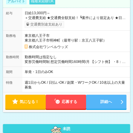
アルバイト
職種未経験OK
日給13,000円～
給与
＋交通費支給 ★交通費全額支給！ ┗案件により規定あり ★日払
いOK！（規定あり） ┗働いたその日に現金GET♪ お仕事後はコ
交通費別途支給あり
ンビニATMから 日払い分を引き落とせます！ 【試用期間】試
用期間なし
東京都八王子市
勤務地
東京都八王子市明神町（最寄り駅：京王八王子駅）
株式会社ワンベルウッズ
勤務時間は指定なし
勤務時間
変形労働時間制 想定労働時間160時間/月 【シフト例】 ・8：00
～21：00
単発・1日のみOK
期間
週1日からOK / 日払いOK / 副業・WワークOK / 10名以上の大量
特徴
募集
気になる！
応募する
詳細へ
未読