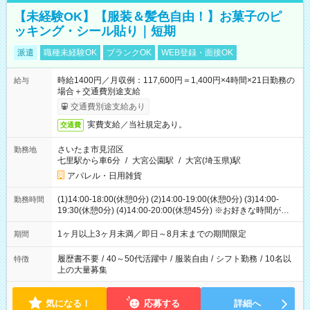
【未経験OK】【服装＆髪色自由！】お菓子のピ
ッキング・シール貼り｜短期
派遣
職種未経験OK
ブランクOK
WEB登録・面接OK
時給1400円／月収例：117,600円＝1,400円×4時間×21日勤務の
給与
場合＋交通費別途支給
交通費別途支給あり
実費支給／当社規定あり。
交通費
さいたま市見沼区
勤務地
七里駅から車6分
/
大宮公園駅
/
大宮(埼玉県)駅
アパレル・日用雑貨
(1)14:00-18:00(休憩0分) (2)14:00-19:00(休憩0分) (3)14:00-
勤務時間
19:30(休憩0分) (4)14:00-20:00(休憩45分) ※お好きな時間が選べ
ます
1ヶ月以上3ヶ月未満／即日～8月末までの期間限定
期間
履歴書不要
/
40～50代活躍中
/
服装自由
/
シフト勤務
/
10名以
特徴
上の大量募集
気になる！
応募する
詳細へ