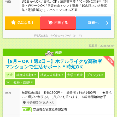
週1日からOK
/
日払いOK
/
履歴書不要
/
40～50代活躍中
/
副
特徴
業・WワークOK
/
服装自由
/
シフト勤務
/
10名以上の大量募
集
/
電話対応なし
/
パソコンスキル不要
気になる！
応募する
詳細へ
掲載元企業名
株式会社マイワーク（シニア）
掲載日：2026.08.04
未読
NEW
【8月～OK！週2日～】ホテルライクな高齢者
マンションで生活サポート＊時短OK
派遣
職種未経験OK
社会人未経験OK
大学生歓迎
ブランクOK
WEB登録・面接OK
無資格未経験：時給1300円～ 経験者：時給1400円～ ★日払
給与
い／週払い制度あり（月払いも選べます）※稼働開始時は手続き
完了次第のお支払いとなります。
交通費別途支給あり
交通費全額支給※規定有
交通費