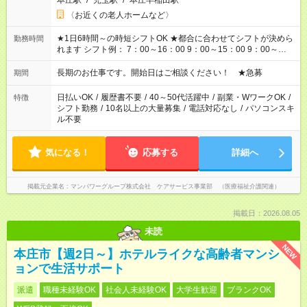
本庄駅
/
児玉駅
/
本庄早稲田駅
〈お近くの老人ホームなど〉
★1日6時間～の時短シフトOK ★都合に合わせてシフトが決めら
勤務時間
れます シフト例： 7：00～16：00 9：00～15：00 9：00～
18：00 11：00～20：00 など ※Wワークの場合、他のお仕事と
合わせ週40時間超の就業はご案内できません ※法令に基づき、
長期のお仕事です。開始日はご相談ください！ ★急募
期間
週20時間以上勤務は社会保険への加入対象となります ※労働者
派遣法（日雇い派遣の原則禁止）により、短時間・短期間の就
日払いOK
/
履歴書不要
/
40～50代活躍中
/
副業・WワークOK
/
特徴
業はご案内が難しい場合があります
シフト勤務
/
10名以上の大量募集
/
電話対応なし
/
パソコンスキ
ル不要
気になる！
応募する
詳細へ
掲載元企業名
マンパワーグループ株式会社 ケアサービス事業部 （医療福祉介護関連）
掲載日：2026.08.05
未読
NEW
本庄市【週2日～】ホテルライクな高齢者マンシ
ョンで生活サポート
派遣
職種未経験OK
社会人未経験OK
大学生歓迎
ブランクOK