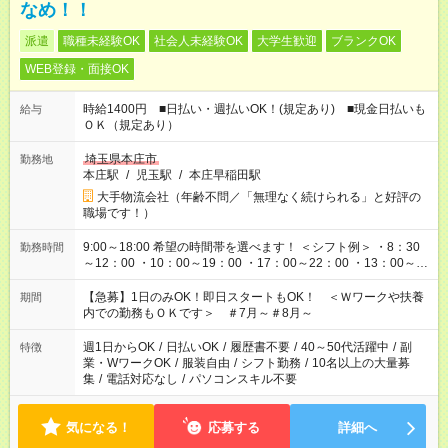
なめ！！
派遣
職種未経験OK
社会人未経験OK
大学生歓迎
ブランクOK
WEB登録・面接OK
時給1400円 ■日払い・週払いOK！(規定あり) ■現金日払いも
給与
ＯＫ（規定あり）
埼玉県本庄市
勤務地
本庄駅
/
児玉駅
/
本庄早稲田駅
大手物流会社（年齢不問／「無理なく続けられる」と好評の
職場です！）
9:00～18:00 希望の時間帯を選べます！ ＜シフト例＞ ・8：30
勤務時間
～12：00 ・10：00～19：00 ・17：00～22：00 ・13：00～
22：00 ・22：00～翌6：00 など
【急募】1日のみOK！即日スタートもOK！ ＜Ｗワークや扶養
期間
内での勤務もＯＫです＞ ＃7月～＃8月～
週1日からOK
/
日払いOK
/
履歴書不要
/
40～50代活躍中
/
副
特徴
業・WワークOK
/
服装自由
/
シフト勤務
/
10名以上の大量募
集
/
電話対応なし
/
パソコンスキル不要
気になる！
応募する
詳細へ