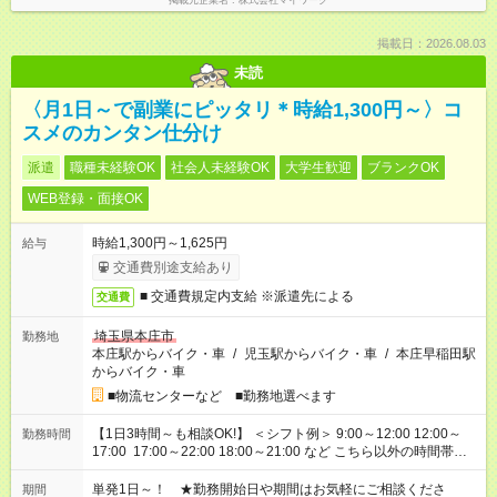
掲載元企業名
株式会社マイワーク
掲載日：2026.08.03
未読
〈月1日～で副業にピッタリ＊時給1,300円～〉コ
スメのカンタン仕分け
派遣
職種未経験OK
社会人未経験OK
大学生歓迎
ブランクOK
WEB登録・面接OK
時給1,300円～1,625円
給与
交通費別途支給あり
■ 交通費規定内支給 ※派遣先による
交通費
埼玉県本庄市
勤務地
本庄駅からバイク・車
/
児玉駅からバイク・車
/
本庄早稲田駅
からバイク・車
■物流センターなど ■勤務地選べます
【1日3時間～も相談OK!】 ＜シフト例＞ 9:00～12:00 12:00～
勤務時間
17:00 17:00～22:00 18:00～21:00 など こちら以外の時間帯も
お気軽にご相談ください！
単発1日～！ ★勤務開始日や期間はお気軽にご相談くださ
期間