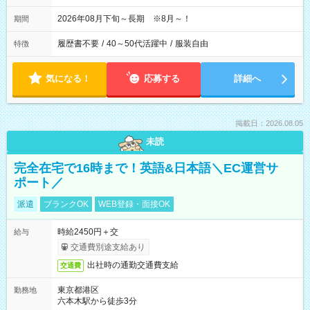
2026年08月下旬～長期 ※8月～！
期間
履歴書不要
/
40～50代活躍中
/
服装自由
特徴
気になる！
応募する
詳細へ
掲載日：2026.08.05
未読
完全在宅で16時まで！英語&日本語＼EC運営サ
ポート／
派遣
ブランクOK
WEB登録・面接OK
時給2450円＋交
給与
交通費別途支給あり
出社時の通勤交通費支給
交通費
東京都港区
勤務地
六本木駅から徒歩3分