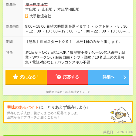
埼玉県本庄市
勤務地
本庄駅
/
児玉駅
/
本庄早稲田駅
大手物流会社
9:00～18:00 希望の時間帯を選べます！ ＜シフト例＞ ・8：30
勤務時間
～12：00 ・10：00～19：00 ・17：00～22：00 ・13：00～
22：00 ・22：00～翌6：00 など
【急募】即日スタートＯＫ！ 単発1日のみから働けます。
期間
週1日からOK
/
日払いOK
/
履歴書不要
/
40～50代活躍中
/
副
特徴
業・WワークOK
/
服装自由
/
シフト勤務
/
10名以上の大量募
集
/
電話対応なし
/
パソコンスキル不要
気になる！
応募する
詳細へ
掲載元企業名
株式会社マイワーク
興味のあるバイト
は、とりあえず保存しよう♪
保存した求人は、後からまとめて応募できるよ。
企業からアプローチが届くことも！
掲載日：2026.08.06