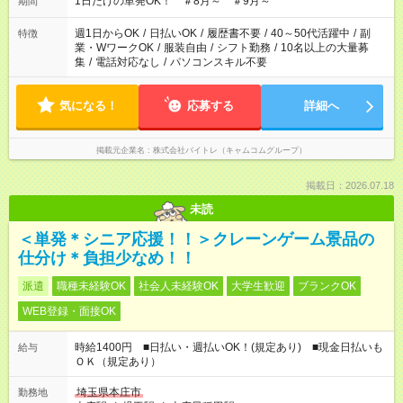
1日だけの単発OK！ ＃8月～ ＃9月～
期間
週1日からOK
/
日払いOK
/
履歴書不要
/
40～50代活躍中
/
副
特徴
業・WワークOK
/
服装自由
/
シフト勤務
/
10名以上の大量募
集
/
電話対応なし
/
パソコンスキル不要
気になる！
応募する
詳細へ
掲載元企業名
株式会社バイトレ（キャムコムグループ）
掲載日：2026.07.18
未読
＜単発＊シニア応援！！＞クレーンゲーム景品の
仕分け＊負担少なめ！！
派遣
職種未経験OK
社会人未経験OK
大学生歓迎
ブランクOK
WEB登録・面接OK
時給1400円 ■日払い・週払いOK！(規定あり) ■現金日払いも
給与
ＯＫ（規定あり）
埼玉県本庄市
勤務地