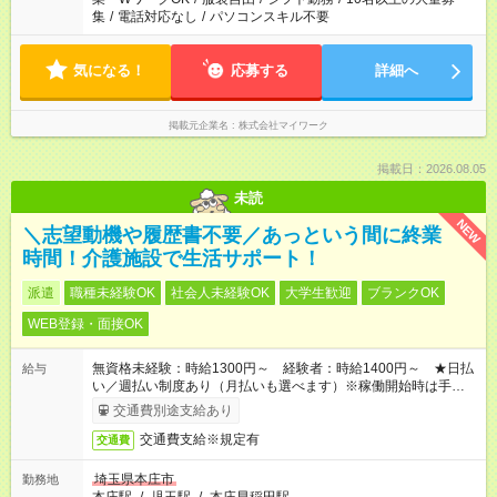
集
/
電話対応なし
/
パソコンスキル不要
気になる！
応募する
詳細へ
掲載元企業名
株式会社マイワーク
掲載日：2026.08.05
未読
NEW
＼志望動機や履歴書不要／あっという間に終業
時間！介護施設で生活サポート！
派遣
職種未経験OK
社会人未経験OK
大学生歓迎
ブランクOK
WEB登録・面接OK
無資格未経験：時給1300円～ 経験者：時給1400円～ ★日払
給与
い／週払い制度あり（月払いも選べます）※稼働開始時は手続き
完了次第のお支払いとなります。
交通費別途支給あり
交通費支給※規定有
交通費
埼玉県本庄市
勤務地