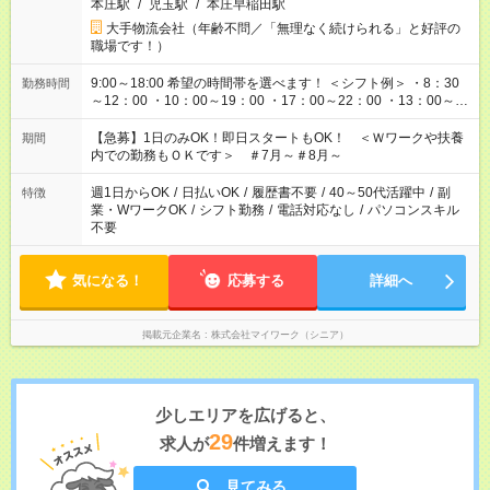
本庄駅
/
児玉駅
/
本庄早稲田駅
大手物流会社（年齢不問／「無理なく続けられる」と好評の
職場です！）
9:00～18:00 希望の時間帯を選べます！ ＜シフト例＞ ・8：30
勤務時間
～12：00 ・10：00～19：00 ・17：00～22：00 ・13：00～
22：00 ・22：00～翌6：00 など
【急募】1日のみOK！即日スタートもOK！ ＜Ｗワークや扶養
期間
内での勤務もＯＫです＞ ＃7月～＃8月～
週1日からOK
/
日払いOK
/
履歴書不要
/
40～50代活躍中
/
副
特徴
業・WワークOK
/
シフト勤務
/
電話対応なし
/
パソコンスキル
不要
気になる！
応募する
詳細へ
掲載元企業名
株式会社マイワーク（シニア）
少しエリアを広げると、
29
求人が
件増えます！
見てみる