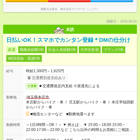
掲載元企業名
株式会社マイワーク（シニア）
掲載日：2026.08.01
未読
日払いOK！スマホでカンタン登録＊DMの仕分け
派遣
職種未経験OK
社会人未経験OK
大学生歓迎
ブランクOK
WEB登録・面接OK
時給1,300円～1,625円
給与
交通費別途支給あり
■ 交通費規定内支給 ※派遣先による
交通費
埼玉県本庄市
勤務地
本庄駅からバイク・車
/
児玉駅からバイク・車
/
本庄早稲田駅
からバイク・車
■物流センターなど ■勤務地選べます
＜1日3時間～OK！＞ ▼ 例えば… ▼ 15:00～18:00 15:00～
勤務時間
22:00 17:00～22:00 など こちら以外の時間もお気軽にご相談く
ださい！