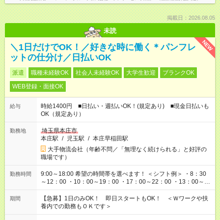
掲載日：2026.08.05
未読
NEW
＼1日だけでOK！／好きな時に働く＊パンフレ
ットの仕分け／日払いOK
派遣
職種未経験OK
社会人未経験OK
大学生歓迎
ブランクOK
WEB登録・面接OK
時給1400円 ■日払い・週払いOK！(規定あり) ■現金日払いも
給与
OK（規定あり）
埼玉県本庄市
勤務地
本庄駅
/
児玉駅
/
本庄早稲田駅
大手物流会社（年齢不問／「無理なく続けられる」と好評の
職場です）
9:00～18:00 希望の時間帯を選べます！ ＜シフト例＞ ・8：30
勤務時間
～12：00 ・10：00～19：00 ・17：00～22：00 ・13：00～
22：00 ・22：00～翌6：00 など
【急募】1日のみOK！ 即日スタートもOK！ ＜Ｗワークや扶
期間
養内での勤務もＯＫです＞