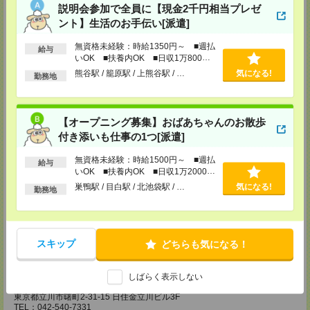
説明会参加で全員に【現金2千円相当プレゼ
東松山営業所
ント】生活のお手伝い[派遣]
埼玉県松山市箭弓町1-6-1 ZONA1 3F
※川越営業所もあり…埼玉県川越市脇田本町11-1 川越シティービル6F
無資格未経験：時給1350円～ ■週払
給与
いOK ■扶養内OK ■日収1万800円
TEL：0493-21-4510
以上
熊谷駅 / 籠原駅 / 上熊谷駅 / …
気になる!
担当：採用センター
勤務地
越谷営業所
埼玉県越谷市南越谷1-16-8 イーストサンビル5 5F
TEL：048-990-4510
【オープニング募集】おばあちゃんのお散歩
担当：採用センター
付き添いも仕事の1つ[派遣]
錦糸町営業所
無資格未経験：時給1500円～ ■週払
給与
東京都墨田区江東橋４－１９－３ 錦糸町ミハマビル 3階
いOK ■扶養内OK ■日収1万2000円
TEL：03-5669-4522
以上
担当：採用センター
巣鴨駅 / 目白駅 / 北池袋駅 / …
気になる!
勤務地
新宿営業所
〒160－0023
新宿区西新宿1-8-1
新宿ビルディング5Ｆ
スキップ
どちらも気になる！
TEL：03-6911-4510
担当：採用センター
しばらく表示しない
立川営業所
東京都立川市曙町2-31-15 日住金立川ビル3F
TEL：042-540-7331