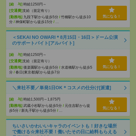
[給 与]
時給1250円～
[交通費]
支給（規定有り）
気になる！
[勤務地]
九段下駅から徒歩5分
/
竹橋駅から徒歩10
分
/
神保町駅から徒歩15分
/
…
＜SEKAI NO OWARI＊8月15日・16日＞ドーム公演
のサポートバイト[アルバイト]
[給 与]
時給1250円～
[交通費]
支給（規定有り）
気になる！
[勤務地]
後楽園駅から徒歩5分
/
水道橋駅から徒歩5
分
/
春日(東京都)駅から徒歩7分
＼来社不要／単発1日OK＊コスメの仕分け[派遣]
[給 与]
時給1,500円～1,875円
[勤務地]
武蔵小杉駅から徒歩5分
/
元住吉駅から徒
気になる！
歩5分
/
新丸子駅から徒歩5分
/
…
ちいさいかわいいキャラのイベントも！好きな場所
で働ける☆来社不要！働いたその日に給料もらえる