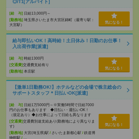
◎/T1[アルバイト]
[給 与]
日給13,000円～
[勤務地]
埼玉県さいたま市大宮区錦町（最寄り駅：
気になる！
大宮駅）
給与即払いOK！高時給！土日休み！日勤のお仕事！
入出荷作業[派遣]
[給 与]
時給1300円
[交通費]
交通費支給有り
気になる！
[勤務地]
本庄駅
【激単1日勤務OK!】ホテルなどの会場で株主総会の
サポートスタッフ＊日払いOK[派遣]
[給 与]
日給1万5000円～※実働5時間で日給7000
円のお仕事もあります ◆日払い・週払いOK！
（規定あり）◆お仕事によって日給も異なります
[交通費]
交通費別途支給あり(勤務地により異なりま
気になる！
す)
[勤務地]
大宮(埼玉県)駅
/
さいたま新都心駅
/
鉄道博
物館駅
/
…