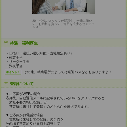
20～40代のスタッフが活躍中！一緒に働い
て、お給料を貰って、毎日を充実させるチャ
ンス！
待遇・福利厚生
・日払い・週払い選択可能（当社規定あり）
・残業手当
・リーダー手当
・深夜手当
その他、就業場所によっては送迎バスなどもありますよ！
ポイント！
登録について
▼ご応募がWEBの場合
応募後、自動返信メールに記載されているURLをクリックすると
「来社不要のWEB登録」か
「営業所に来社して登録」のどちらかを選択できます。
▼ご応募がお電話の場合
「営業所に来社しての登録」の予約を
その場で営業所及び日時を調整して