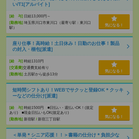
い/T1[アルバイト]
[給 与]
日給13,000円～
[勤務地]
埼玉県川口市東川口（最寄り駅：東川口
気になる！
駅）
座り仕事！高時給！土日休み！日勤のお仕事！製品
の封入・梱包[派遣]
[給 与]
時給1310円
[交通費]
交通費支給有り
気になる！
[勤務地]
土呂駅から徒歩13分
短時間シフトあり！WEBでサクッと登録OK＊クッキ
ーなどの仕分け[派遣]
[給 与]
時給1500円 ■日払い・週払いOK！(規定
あり) ■現金日払いもOK(規定あり)
気になる！
[勤務地]
新宿駅
/
新宿三丁目駅
＜単発＊シニア応援！！＞書籍の仕分け＊負担少な