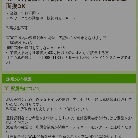
面接OK
＜経験・年齢不問＞
＜Ｗワークでの勤務や、扶養内もＯＫ！＞
※高校生不可
▽30日以内の派遣就業の場合、下記の方が対象となります▽
・60歳以上の方
雇用保険の適用を受けない学生の方
生業収入または世帯収入500万円以上のいずれかに該当する方
【ご応募の際は、「2690811130」の番号をお伝えいただくとスムーズです
♪】
派遣先の概要
配属先について
混入を防ぐため・過度なネイルの装飾・アクセサリー類は原則禁止にさせて
いただいております。
※髪型・服装自由もありますのでご相談ください。
登録説明会でご希望をお聞きしますので、登録説明会参加時にはご要望をお
話しください！
派遣先の確認は、所属営業所か関東コーディネートセンターへご連絡くださ
い
【注意事項】WEB登録を利用する新規スタッフは個別面談をいたしませ