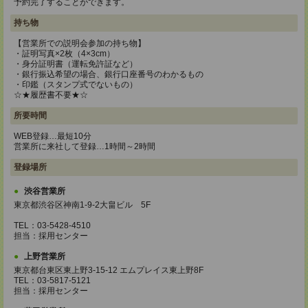
予約完了することができます。
持ち物
【営業所での説明会参加の持ち物】
・証明写真×2枚（4×3cm）
・身分証明書（運転免許証など）
・銀行振込希望の場合、銀行口座番号のわかるもの
・印鑑（スタンプ式でないもの）
☆★履歴書不要★☆
所要時間
WEB登録…最短10分
営業所に来社して登録…1時間～2時間
登録場所
渋谷営業所
東京都渋谷区神南1-9-2大畠ビル 5F
TEL：03-5428-4510
担当：採用センター
上野営業所
東京都台東区東上野3-15-12 エムプレイス東上野8F
TEL：03-5817-5121
担当：採用センター