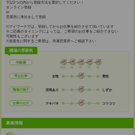
下記2つの内から登録方法を選択してください！
オンライン登録
or
営業所に来社をして登録
※マイワークでは、登録してからお仕事を紹介させて頂いています
※ご応募のタイミングによっては、ご希望のお仕事をご紹介できない
可能性もございます
※派遣先に関するご希望は、所属営業所へご相談下さい
職場の雰囲気
年齢層
20代
30
40
50
60
男女比率
女性
男性
職場の様子
活気あり
しずか
仕事の仕方
テキパキ
コツコツ
募集情報