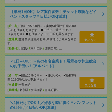
【単発1日OK】レア案件多数！チケット確認などイ
ベントスタッフ＊日払いOK[派遣]
[給 与]
日給1万5000円～※実働5時間で日給7000
円のお仕事もあります ◆日払い・週払いOK！
（規定あり）◆お仕事によって日給も異なります
[交通費]
交通費別途支給あり(勤務地により異なりま
気になる！
す)
[勤務地]
川口駅
/
東川口駅
/
西川口駅
/
…
＜1日～OK！＞あの有名企業も！展示会や株主総会
のお手伝い！[アルバイト]
[給 与]
■日給16,840円～ ■日払いOK ■実働3時
間5,120円のお仕事あります！
[交通費]
一部支給
気になる！
[勤務地]
東京駅
/
水道橋駅
/
有楽町駅
/
…
＼1日だけでOK！／好きな時に働く＊パンフレット
の仕分け／日払いOK[派遣]