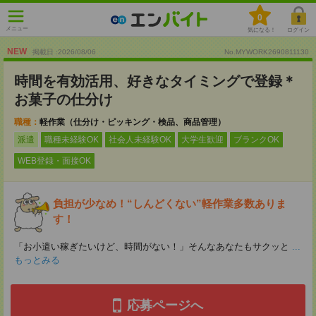
0
メニュー
気になる！
ログイン
NEW
掲載日 :2026
/
08
/
06
No.MYWORK2690811130
時間を有効活用、好きなタイミングで登録＊
お菓子の仕分け
職種：
軽作業（仕分け・ピッキング・検品、商品管理）
派遣
職種未経験OK
社会人未経験OK
大学生歓迎
ブランクOK
WEB登録・面接OK
負担が少なめ！“しんどくない”軽作業多数ありま
す！
「お小遣い稼ぎたいけど、時間がない！」そんなあなたもサクッと
...
もっとみる
応募ページへ