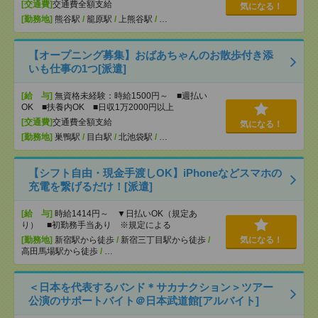
[交通費]
交通費全額支給
気になる！
[勤務地]
熊谷駅
/
籠原駅
/
上熊谷駅
/
…
【オープニング募集】おばあちゃんのお散歩付き添
いも仕事の1つ[派遣]
[給 与]
無資格未経験：時給1500円～ ■週払い
OK ■扶養内OK ■日収1万2000円以上
[交通費]
交通費全額支給
気になる！
[勤務地]
巣鴨駅
/
目白駅
/
北池袋駅
/
…
【シフト自由・現金手渡しOK】iPhoneなどスマホの
充電を繋げるだけ！[派遣]
[給 与]
時給1414円～ ▼日払いOK（規定あ
り） ■初勤務手当あり ※規定による
[勤務地]
新宿駅から徒歩
/
新宿三丁目駅から徒歩
/
気になる！
高田馬場駅から徒歩
/
…
＜日本を代表するバンド＊サカナクション＞ツアー
公演のサポートバイト＠日本武道館[アルバイト]