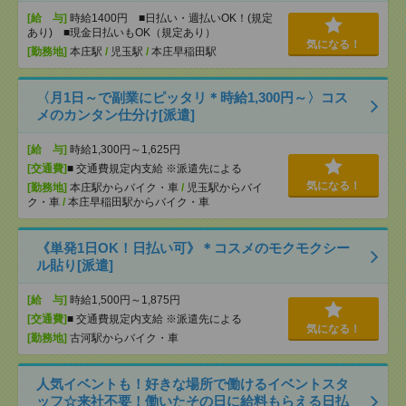
[給 与]
時給1400円 ■日払い・週払いOK！(規定
あり) ■現金日払いもOK（規定あり）
気になる！
[勤務地]
本庄駅
/
児玉駅
/
本庄早稲田駅
〈月1日～で副業にピッタリ＊時給1,300円～〉コス
メのカンタン仕分け[派遣]
[給 与]
時給1,300円～1,625円
[交通費]
■ 交通費規定内支給 ※派遣先による
気になる！
[勤務地]
本庄駅からバイク・車
/
児玉駅からバイ
ク・車
/
本庄早稲田駅からバイク・車
《単発1日OK！日払い可》＊コスメのモクモクシー
ル貼り[派遣]
[給 与]
時給1,500円～1,875円
[交通費]
■ 交通費規定内支給 ※派遣先による
気になる！
[勤務地]
古河駅からバイク・車
人気イベントも！好きな場所で働けるイベントスタ
ッフ☆来社不要！働いたその日に給料もらえる日払