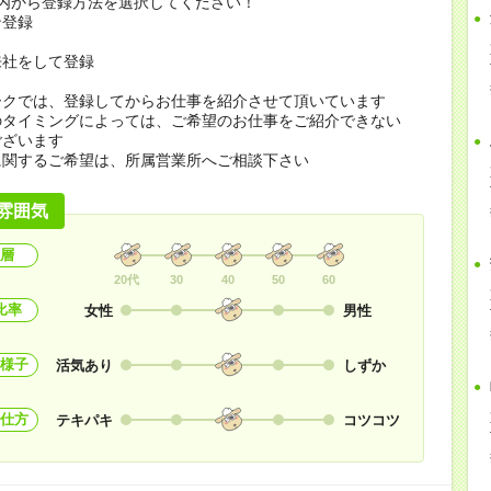
の内から登録方法を選択してください！
ン登録
来社をして登録
ークでは、登録してからお仕事を紹介させて頂いています
のタイミングによっては、ご希望のお仕事をご紹介できない
ございます
に関するご希望は、所属営業所へご相談下さい
雰囲気
層
20代
30
40
50
60
比率
女性
男性
様子
活気あり
しずか
仕方
テキパキ
コツコツ