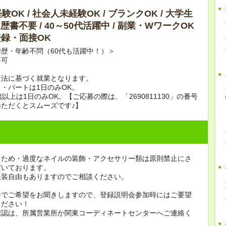
OK / 社会人未経験OK / ブランクOK / 大学生
履歴書不要 / 40～50代活躍中 / 副業・WワークOK
B登録・面接OK
歴・年齢不問（60代も活躍中！）＞
不可
遣法に基づく就業となります。
・パートは1日のみOK。
歳以上は1日のみOK。【ご応募の際は、「2690811130」の番号
ただくとスムーズです♪】
ぐため・過度なネイルの装飾・アクセサリー類は原則禁止にさ
だいております。
服装自由もありますのでご相談ください。
会でご希望をお聞きしますので、登録説明会参加時にはご要望
ください！
確認は、所属営業所か関東コーディネートセンターへご連絡く