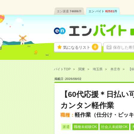
エン派遣
74686
件
エン バイト
82531
件
0
気になるリスト
保存した希
バイトTOP
関東
埼玉県
本庄市
【6
掲載日 :
2026
/
08
/
02
【60代応援＊日払い
カンタン軽作業
軽作業（仕分け・ピッキ
職種：
派遣
職種未経験OK
社会人未経験OK