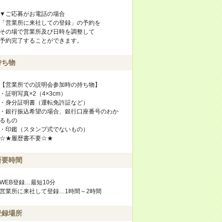
▼ご応募がお電話の場合
「営業所に来社しての登録」の予約を
その場で営業所及び日時を調整して
予約完了することができます。
持ち物
【営業所での説明会参加時の持ち物】
・証明写真×2（4×3cm）
・身分証明書（運転免許証など）
・銀行振込希望の場合、銀行口座番号のわか
るもの
・印鑑（スタンプ式でないもの）
☆★履歴書不要☆★
所要時間
WEB登録…最短10分
営業所に来社して登録…1時間～2時間
登録場所