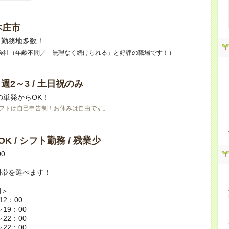
本庄市
】勤務地多数！
会社（年齢不問／「無理なく続けられる」と好評の職場です！）
/ 週2～3 / 土日祝のみ
”の単発からOK！
フトは自己申告制！お休みは自由です。
K / シフト勤務 / 残業少
00
間帯を選べます！
例＞
12：00
～19：00
～22：00
～22：00