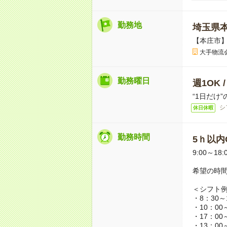
勤務地
埼玉県
【本庄市
大手物流
勤務曜日
週1OK 
“1日だけ
シ
休日休暇
勤務時間
5ｈ以内O
9:00～18:
希望の時
＜シフト
・8：30～
・10：00
・17：00
・13：00