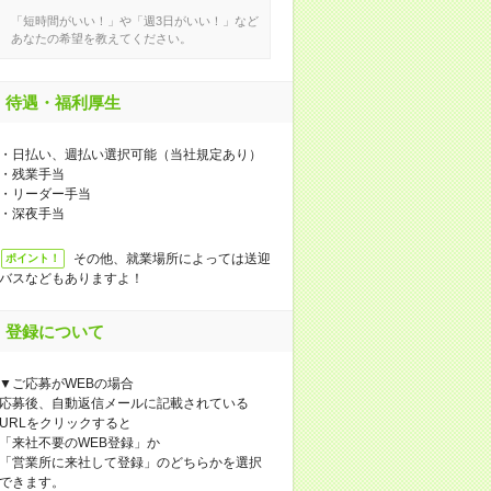
「短時間がいい！」や「週3日がいい！」など
あなたの希望を教えてください。
待遇・福利厚生
・日払い、週払い選択可能（当社規定あり）
・残業手当
・リーダー手当
・深夜手当
その他、就業場所によっては送迎
ポイント！
バスなどもありますよ！
登録について
▼ご応募がWEBの場合
応募後、自動返信メールに記載されている
URLをクリックすると
「来社不要のWEB登録」か
「営業所に来社して登録」のどちらかを選択
できます。