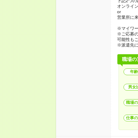
下記2つ
オンライ
or
営業所に
※マイワ
※ご応募
可能性も
※派遣先
職場の
年齢
男女
職場の
仕事の