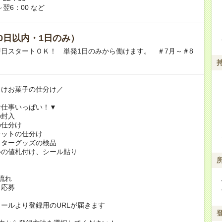
～翌6：00 など
0日以内・1日のみ）
日スタートＯＫ！ 単発1日のみから働けます。 ＃7月～＃8
向けお菓子の仕分け／
お仕事いっぱい！▼
の封入
の仕分け
レットの仕分け
クターグッズの検品
ルの値札付け、シール貼り
！
流れ
り応募
ールより登録用のURLが届きます