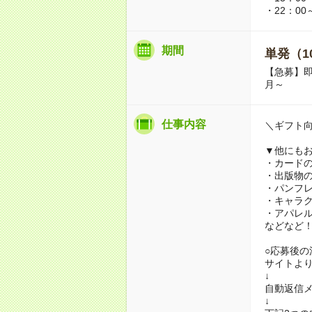
・22：00
期間
単発（1
【急募】即
月～
仕事内容
＼ギフト
▼他にも
・カード
・出版物
・パンフ
・キャラ
・アパレ
などなど
○応募後の
サイトよ
↓
自動返信メ
↓