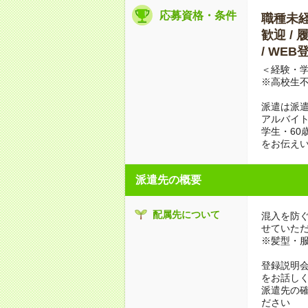
応募資格・条件
職種未経験
歓迎 / 
/ WE
＜経験・学
※高校生
派遣は派
アルバイト
学生・60
をお伝えい
派遣先の概要
配属先について
混入を防
せていた
※髪型・
登録説明
をお話し
派遣先の
ださい