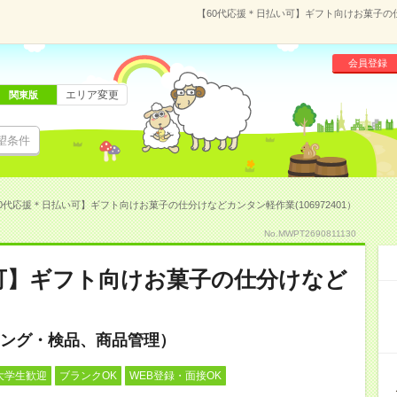
【60代応援＊日払い可】ギフト向けお菓子の仕
会員登録
エリア変更
関東版
望条件
0代応援＊日払い可】ギフト向けお菓子の仕分けなどカンタン軽作業(106972401）
No.MWPT2690811130
可】ギフト向けお菓子の仕分けなど
ング・検品、商品管理）
大学生歓迎
ブランクOK
WEB登録・面接OK