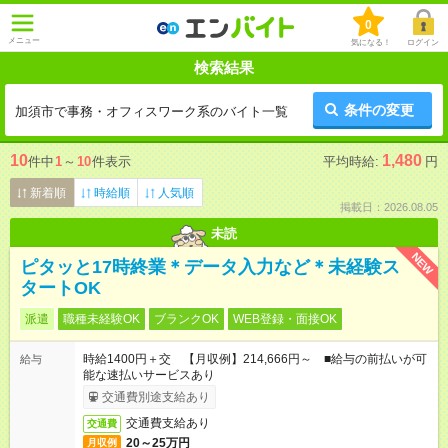
0
メニュー
気になる！
ログイン
検索結果
条件の変更
加須市で事務・オフィスワーク系のバイト一覧
10
1,480
件中
1
～
10
件表示
平均時給:
円
新着順
時給順
人気順
掲載日：2026.08.05
未読
NEW
ピタッと17時終業＊データ入力など＊未経験ス
タートOK
派遣
職種未経験OK
ブランクOK
WEB登録・面接OK
時給1400円＋交 【月収例】214,666円～ ■給与の前払いが可
給与
能な速払いサービスあり
交通費別途支給あり
交通費支給あり
交通費
20～25万円
月収例