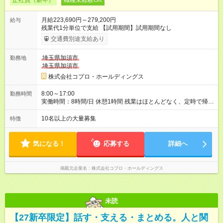
正社員（新卒）
職種未経験OK
月給223,690円～279,200円
給与
残業代1分単位で支給 【試用期間】試用期間なし
交通費別途支給あり
埼玉県加須市
勤務地
埼玉県加須市
株式会社コプロ・ホールディングス
8:00～17:00
勤務時間
実働時間：8時間/日 休憩1時間 残業はほとんどなく、定時で帰れ
る日が多い働き方です。 毎日の業務は進捗管理や事務が中心な
ので、 「今日やるべき仕事」が終われば、自然と区切りをつけ
10名以上の大量募集
特徴
やすいのが特長。 突発的な対応も少なく、無理をさせない働き
方を大切にしています。
気になる！
応募する
詳細へ
掲載元企業名
株式会社コプロ・ホールディングス
未読
【27新卒限定】話す・支える・まとめる。人と関