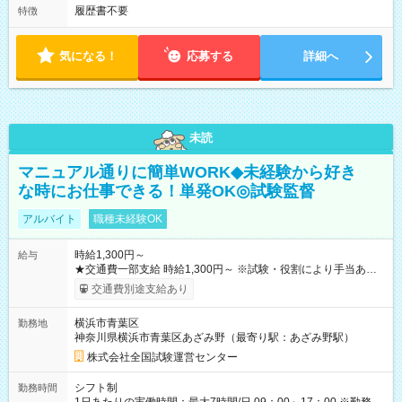
履歴書不要
特徴
気になる！
応募する
詳細へ
未読
マニュアル通りに簡単WORK◆未経験から好き
な時にお仕事できる！単発OK◎試験監督
アルバイト
職種未経験OK
時給1,300円～
給与
★交通費一部支給 時給1,300円～ ※試験・役割により手当あり
※勤務回数により昇給あり 【即給（前払い）オプションあ
交通費別途支給あり
り！】 希望される場合、勤務から1週間ほどで給与の一部を受け
取れます。 ※手数料418円がかかります。 【過去試験日の収入
横浜市青葉区
勤務地
例】 ・河合塾模擬試験 8:30～17:30（休憩1時間） 時給1,300円
神奈川県横浜市青葉区あざみ野（最寄り駅：あざみ野駅）
×8時間＝日収10,400円＋交通費 ※当日の役割により時給＋100
円の場合あり ・国家試験 7:00～13:30（休憩なし） 時給1,300
株式会社全国試験運営センター
円（役割手当＋100円）×6時間＝日収8,400円＋交通費 【試用期
間】試用期間なし
シフト制
勤務時間