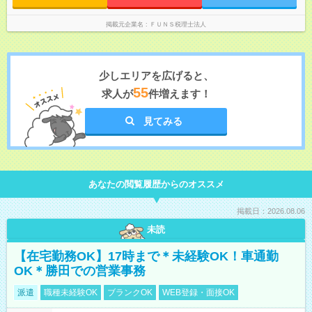
掲載元企業名
ＦＵＮＳ税理士法人
少しエリアを広げると、
55
求人が
件増えます！
見てみる
あなたの閲覧履歴からのオススメ
掲載日：2026.08.06
未読
【在宅勤務OK】17時まで＊未経験OK！車通勤
OK＊勝田での営業事務
派遣
職種未経験OK
ブランクOK
WEB登録・面接OK