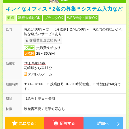
キレイなオフィス＊2名の募集＊システム入力など
派遣
職種未経験OK
ブランクOK
WEB登録・面接OK
時給1400円＋交 【月収例】274,750円～ ■給与の前払いが可
給与
能な速払いサービスあり
交通費別途支給あり
交通費支給あり
交通費
25～30万円
月収例
埼玉県加須市
勤務地
花崎駅から車11分
アパレルメーカー
9:30～18:00 ※残業は月10～20時間程度。※休憩は計60分で
勤務時間
す。
【急募】即日～長期
期間
履歴書不要
/
電話対応なし
特徴
気になる！
応募する
詳細へ