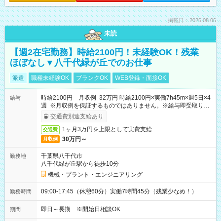
掲載日：2026.08.06
未読
【週2在宅勤務】時給2100円！未経験OK！残業
ほぼなし▼八千代緑が丘でのお仕事
派遣
職種未経験OK
ブランクOK
WEB登録・面接OK
時給2100円 月収例 32万円 時給2100円×実働7h45m×週5日×4
給与
週 ※月収例を保証するものではありません。※給与即受取りサ
ービス利用可（利用条件有）
交通費別途支給あり
1ヶ月3万円を上限として実費支給
交通費
30万円～
月収例
千葉県八千代市
勤務地
八千代緑が丘駅から徒歩10分
機械・プラント・エンジニアリング
09:00-17:45（休憩60分）実働7時間45分（残業少なめ！）
勤務時間
即日～長期 ※開始日相談OK
期間