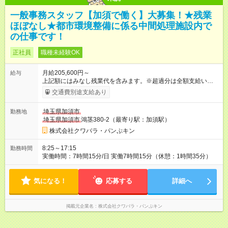
一般事務スタッフ【加須で働く】大募集！★残業
ほぼなし★都市環境整備に係る中間処理施設内で
の仕事です！
正社員
職種未経験OK
月給205,600円～
給与
上記額にはみなし残業代を含みます。※超過分は全額支給いたし
ます。 みなし残業代 10,000円／月 みなし残業時間 6.5時間／月
交通費別途支給あり
【試用期間】試用期間あり 試用期間の長さ：3ヶ月 雇用形態、
給与は本採用時と同じです。
埼玉県加須市
勤務地
埼玉県加須市
鴻茎380-2（最寄り駅：加須駅）
株式会社クワバラ・パンぷキン
8:25～17:15
勤務時間
実働時間：7時間15分/日 実働7時間15分（休憩：1時間35分）
気になる！
応募する
詳細へ
掲載元企業名
株式会社クワバラ・パンぷキン