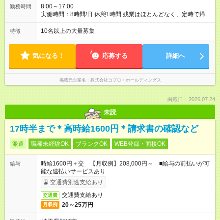
8:00～17:00
勤務時間
実働時間：8時間/日 休憩1時間 残業はほとんどなく、定時で帰れ
る日が多い働き方です。 毎日の業務は進捗管理や事務が中心な
ので、 「今日やるべき仕事」が終われば、自然と区切りをつけ
10名以上の大量募集
特徴
やすいのが特長。 突発的な対応も少なく、無理をさせない働き
方を大切にしています。
気になる！
応募する
詳細へ
掲載元企業名
株式会社コプロ・ホールディングス
掲載日：2026.07.24
未読
17時半まで＊高時給1600円＊請求書の確認など
派遣
職種未経験OK
ブランクOK
WEB登録・面接OK
時給1600円＋交 【月収例】208,000円～ ■給与の前払いが可
給与
能な速払いサービスあり
交通費別途支給あり
交通費支給あり
交通費
20～25万円
月収例