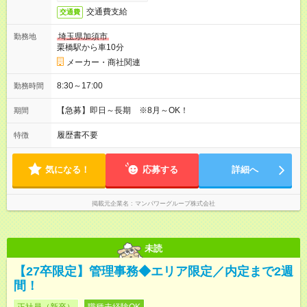
交通費支給
交通費
埼玉県加須市
勤務地
栗橋駅から車10分
メーカー・商社関連
8:30～17:00
勤務時間
【急募】即日～長期 ※8月～OK！
期間
履歴書不要
特徴
気になる！
応募する
詳細へ
掲載元企業名
マンパワーグループ株式会社
未読
【27卒限定】管理事務◆エリア限定／内定まで2週
間！