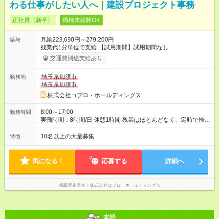
わる仕事がしたい人へ｜建設プロジェクト事務
正社員（新卒）
職種未経験OK
月給223,690円～279,200円
給与
残業代1分単位で支給 【試用期間】試用期間なし
交通費別途支給あり
埼玉県加須市
勤務地
埼玉県加須市
株式会社コプロ・ホールディングス
8:00～17:00
勤務時間
実働時間：8時間/日 休憩1時間 残業はほとんどなく、定時で帰れ
る日が多い働き方です。 毎日の業務は進捗管理や事務が中心な
ので、 「今日やるべき仕事」が終われば、自然と区切りをつけ
10名以上の大量募集
特徴
やすいのが特長。 突発的な対応も少なく、無理をさせない働き
方を大切にしています。
気になる！
応募する
詳細へ
掲載元企業名
株式会社コプロ・ホールディングス
未読