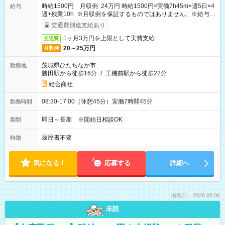
時給1500円 月収例 24万円 時給1500円×実働7h45m×週5日×4
給与
週+残業10h ※月収例を保証するものではありません。※給与即
受取りサービス利用可（利用条件有）
交通費別途支給あり
1ヶ月3万円を上限として実費支給
交通費
20～25万円
月収例
茨城県ひたちなか市
勤務地
勝田駅から徒歩16分
/
工機前駅から徒歩22分
総合商社
08:30-17:00（休憩45分）実働7時間45分
勤務時間
即日～長期 ※開始日相談OK
期間
履歴書不要
特徴
気になる！
応募する
詳細へ
掲載日：2026.08.06
未読