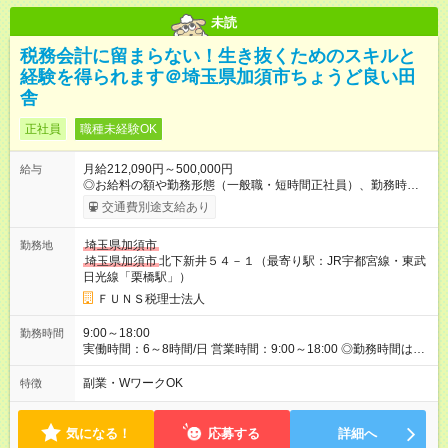
未読
税務会計に留まらない！生き抜くためのスキルと
経験を得られます＠埼玉県加須市ちょうど良い田
舎
正社員
職種未経験OK
月給212,090円～500,000円
給与
◎お給料の額や勤務形態（一般職・短時間正社員）、勤務時間
（6～8時間）は、ご要望・経験・能力をもとに話し合いで決定
交通費別途支給あり
します。 ◎上記額にはみなし残業代（月30時間分、最低39,090
円分）を含みます。※超過分は全額支給します ◎一般職・短時間
埼玉県加須市
勤務地
正社員の場合にはみなし残業はありません。残業手当は全額支
埼玉県加須市
北下新井５４－１（最寄り駅：JR宇都宮線・東武
給します。無理な残業はありません。 ◎各種手当（勤続手当、
日光線「栗橋駅」）
スキル手当等）あります。 ■働き方について バカンス・子育て
休暇もあり、有給休暇は取得しやすく風土です。腰をすえたキ
ＦＵＮＳ税理士法人
ャリア形成が目指せます。女性の短時間正社員も活躍していま
す。 ■スキルアップ支援 業界未経験者が多数活躍しています。
9:00～18:00
勤務時間
計画的にできることを増やせるスキルアップ面談も毎月実施し
実働時間：6～8時間/日 営業時間：9:00～18:00 ◎勤務時間は営
ています。自社オリジナル動画教材、外部研修、ＯＪＴ等が充
業時間内で相談に応じます。 例：9時～18時、10時～17時など
実していますので、学ぶ習慣のある方であれば半年ほどでチー
副業・WワークOK
特徴
ムに貢献できお給料もアップしていきます。
気になる！
応募する
詳細へ