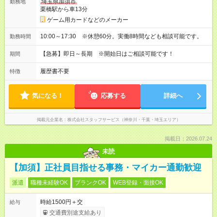
埼玉県加須市
勤務地
栗橋駅から車13分
ゲーム用カードなどのメーカー
10:00～17:30 ※休憩60分。実働8時間なども相談可能です。
勤務時間
【急募】即日～長期 ※開始日はご相談可能です！
期間
履歴書不要
特徴
気になる！
応募する
詳細へ
掲載元企業名
株式会社スタッフサービス（神奈川・千葉・埼玉エリア）
掲載日：2026.07.24
未読
【加須】正社員目指せる事務・マイカー通勤歓迎
派遣
職種未経験OK
ブランクOK
WEB登録・面接OK
時給1500円＋交
給与
交通費別途支給あり