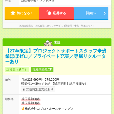
履歴書不要
/
シフト勤務
特徴
気になる！
応募する
詳細へ
掲載元企業名
株式会社スタッフサービス（神奈川・千葉・埼玉エリア）
未読
【27卒限定】プロジェクトサポートスタッフ◆残
業ほぼゼロ／プライベート充実／専属リクルータ
ーあり
正社員（新卒）
職種未経験OK
月給223,690円～279,200円
給与
残業代1分単位で支給 【試用期間】試用期間なし
交通費別途支給あり
埼玉県加須市
勤務地
埼玉県加須市
株式会社コプロ・ホールディングス