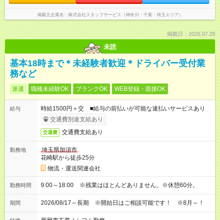
掲載元企業名
株式会社スタッフサービス（神奈川・千葉・埼玉エリア）
掲載日：2026.07.28
未読
基本18時まで＊未経験者歓迎＊ドライバー受付業
務など
派遣
職種未経験OK
ブランクOK
WEB登録・面接OK
時給1500円＋交 ■給与の前払いが可能な速払いサービスあり
給与
交通費別途支給あり
交通費支給あり
交通費
埼玉県加須市
勤務地
花崎駅から徒歩25分
物流・運送関連会社
9:00～18:00 ※残業はほとんどありません。※休憩60分。
勤務時間
2026/08/17～長期 ※開始日はご相談可能です！ ※8月～！
期間