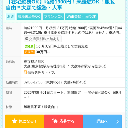
【在宅勤務OK】時給1900円！未経験OK！服装
自由＊大森で総務・人事
派遣
職種未経験OK
ブランクOK
WEB登録・面接OK
時給1900円 月収例 31万円 時給1900円×実働7h45m×週5日×4
給与
週+残業10h ※月収例を保証するものではありません。※給与即
受取りサービス利用可（利用条件有）
交通費別途支給あり
1ヶ月3万円を上限として実費支給
交通費
30万円～
月収例
東京都品川区
勤務地
大森(東京都)駅から徒歩3分
/
大森海岸駅から徒歩6分
情報処理サ－ビス
09:00-17:30（休憩45分）実働7時間45分
勤務時間
2026年09月01日スタート、期間限定 ※開始日相談OK ※9月
期間
～！
履歴書不要
/
服装自由
特徴
気になる！
応募する
詳細へ