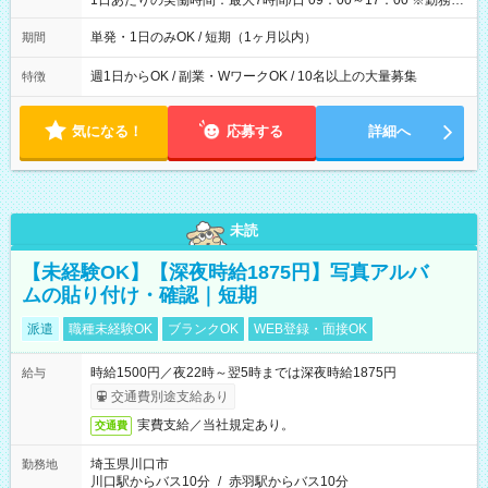
1日あたりの実働時間：最大7時間/日 09：00～17：00 ※勤務時
間は 試験により異なります。
単発・1日のみOK / 短期（1ヶ月以内）
期間
週1日からOK / 副業・WワークOK / 10名以上の大量募集
特徴
気になる！
応募する
詳細へ
未読
【未経験OK】【深夜時給1875円】写真アルバ
ムの貼り付け・確認｜短期
派遣
職種未経験OK
ブランクOK
WEB登録・面接OK
時給1500円／夜22時～翌5時までは深夜時給1875円
給与
交通費別途支給あり
実費支給／当社規定あり。
交通費
埼玉県川口市
勤務地
川口駅からバス10分
/
赤羽駅からバス10分