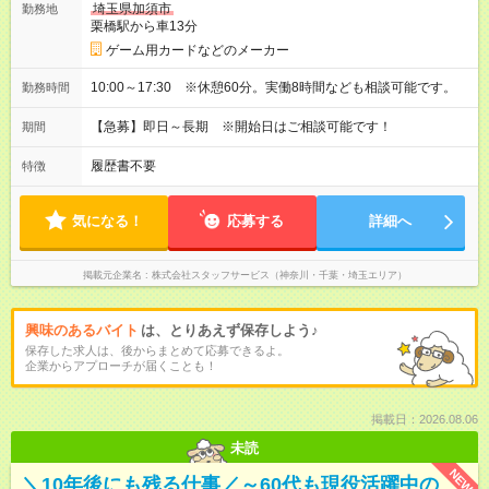
埼玉県加須市
勤務地
栗橋駅から車13分
ゲーム用カードなどのメーカー
10:00～17:30 ※休憩60分。実働8時間なども相談可能です。
勤務時間
【急募】即日～長期 ※開始日はご相談可能です！
期間
履歴書不要
特徴
気になる！
応募する
詳細へ
掲載元企業名
株式会社スタッフサービス（神奈川・千葉・埼玉エリア）
興味のあるバイト
は、とりあえず保存しよう♪
保存した求人は、後からまとめて応募できるよ。
企業からアプローチが届くことも！
掲載日：2026.08.06
未読
NEW
＼10年後にも残る仕事／～60代も現役活躍中の