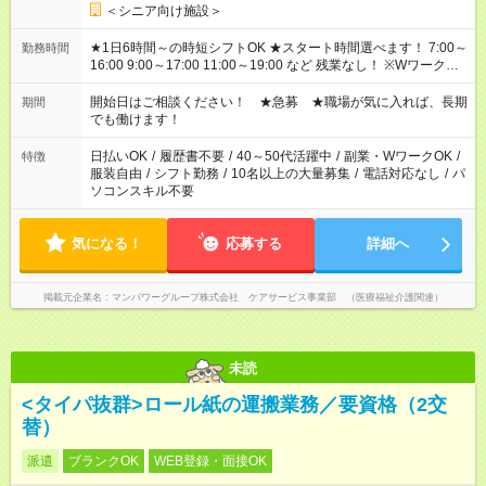
＜シニア向け施設＞
★1日6時間～の時短シフトOK ★スタート時間選べます！ 7:00～
勤務時間
16:00 9:00～17:00 11:00～19:00 など 残業なし！ ※Wワークの
場合、他のお仕事と合わせ週40時間超の就業はご案内できませ
ん ※法令に基づき、週20時間以上勤務は社会保険への加入対象
開始日はご相談ください！ ★急募 ★職場が気に入れば、長期
期間
となります ※労働者派遣法（日雇い派遣の原則禁止）により、
でも働けます！
短時間・短期間の就業はご案内が難しい場合があります
日払いOK
/
履歴書不要
/
40～50代活躍中
/
副業・WワークOK
/
特徴
服装自由
/
シフト勤務
/
10名以上の大量募集
/
電話対応なし
/
パ
ソコンスキル不要
気になる！
応募する
詳細へ
掲載元企業名
マンパワーグループ株式会社 ケアサービス事業部 （医療福祉介護関連）
未読
<タイパ抜群>ロール紙の運搬業務／要資格（2交
替）
派遣
ブランクOK
WEB登録・面接OK