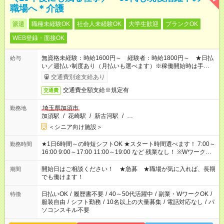
職場へ＊介護
派遣
職種未経験OK
社会人未経験OK
大学生歓迎
ブランクOK
WEB登録・面接OK
無資格未経験：時給1600円～ 経験者：時給1800円～ ★日払
給与
い／週払い制度あり（月払いも選べます）※稼働開始時は手続き
完了次第のお支払いとなります。
交通費別途支給あり
交通費全額支給※規定有
交通費
埼玉県加須市
勤務地
加須駅
/
花崎駅
/
新古河駅
/
…
＜シニア向け施設＞
★1日6時間～の時短シフトOK ★スタート時間選べます！ 7:00～
勤務時間
16:00 9:00～17:00 11:00～19:00 など 残業なし！ ※Wワークの
場合、他のお仕事と合わせ週40時間超の就業はご案内できませ
ん ※法令に基づき、週20時間以上勤務は社会保険への加入対象
開始日はご相談ください！ ★急募 ★職場が気に入れば、長期
期間
となります ※労働者派遣法（日雇い派遣の原則禁止）により、
でも働けます！
短時間・短期間の就業はご案内が難しい場合があります
日払いOK
/
履歴書不要
/
40～50代活躍中
/
副業・WワークOK
/
特徴
服装自由
/
シフト勤務
/
10名以上の大量募集
/
電話対応なし
/
パ
ソコンスキル不要