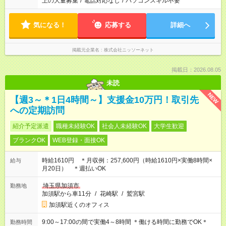
上の大量募集
/
電話対応なし
/
パソコンスキル不要
気になる！
応募する
詳細へ
掲載元企業名
株式会社ニッソーネット
掲載日：2026.08.05
未読
NEW
【週3～＊1日4時間～】支援金10万円！取引先
への定期訪問
紹介予定派遣
職種未経験OK
社会人未経験OK
大学生歓迎
ブランクOK
WEB登録・面接OK
時給1610円 ＊月収例：257,600円（時給1610円×実働8時間×
給与
月20日） ＊週払いOK
埼玉県加須市
勤務地
加須駅から車11分
/
花崎駅
/
鷲宮駅
加須駅近くのオフィス
9:00～17:00の間で実働4～8時間 ＊働ける時間に勤務でOK＊
勤務時間