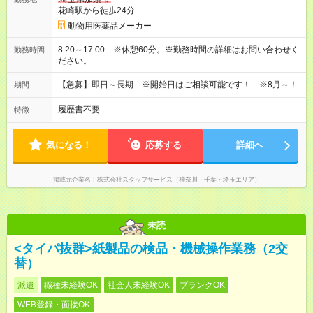
花崎駅から徒歩24分
動物用医薬品メーカー
8:20～17:00 ※休憩60分。※勤務時間の詳細はお問い合わせく
勤務時間
ださい。
【急募】即日～長期 ※開始日はご相談可能です！ ※8月～！
期間
履歴書不要
特徴
気になる！
応募する
詳細へ
掲載元企業名
株式会社スタッフサービス（神奈川・千葉・埼玉エリア）
未読
<タイパ抜群>紙製品の検品・機械操作業務（2交
替）
派遣
職種未経験OK
社会人未経験OK
ブランクOK
WEB登録・面接OK