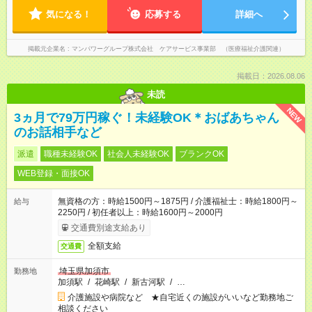
気になる！
応募する
詳細へ
掲載元企業名
マンパワーグループ株式会社 ケアサービス事業部 （医療福祉介護関連）
掲載日：2026.08.06
未読
NEW
3ヵ月で79万円稼ぐ！未経験OK＊おばあちゃん
のお話相手など
派遣
職種未経験OK
社会人未経験OK
ブランクOK
WEB登録・面接OK
無資格の方：時給1500円～1875円 / 介護福祉士：時給1800円～
給与
2250円 / 初任者以上：時給1600円～2000円
交通費別途支給あり
全額支給
交通費
埼玉県加須市
勤務地
加須駅
/
花崎駅
/
新古河駅
/
…
介護施設や病院など ★自宅近くの施設がいいなど勤務地ご
相談ください