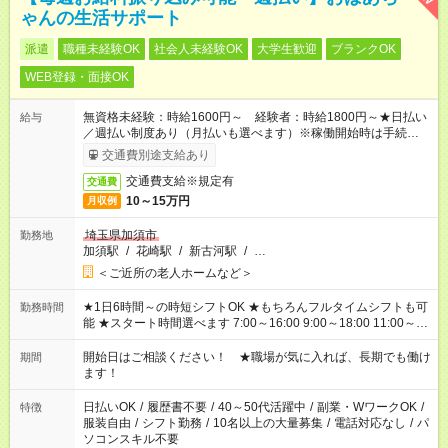
ゃんの生活サポート
派遣
職種未経験OK
社会人未経験OK
大学生歓迎
ブランクOK
WEB登録・面接OK
無資格未経験：時給1600円～ 経験者：時給1800円～★日払い
給与
／週払い制度あり（月払いも選べます）※稼働開始時は手続き完
了次第のお支払いとなります。
交通費別途支給あり
交通費支給※規定有
交通費
10～15万円
月収例
埼玉県加須市
勤務地
加須駅
/
花崎駅
/
新古河駅
/
…
＜ご近所の老人ホームなど＞
★1日6時間～の時短シフトOK ★もちろんフルタイムシフトも可
勤務時間
能 ★スタート時間選べます 7:00～16:00 9:00～18:00 11:00～
20:00 など 残業なし！ ※Wワークの場合、他のお仕事と合わせ
週40時間超の就業はご案内できません ※法令に基づき、週20時
開始日はご相談ください！ ★職場が気に入れば、長期でも働け
期間
間以上勤務は社会保険への加入対象となります ※労働者派遣法
ます！
（日雇い派遣の原則禁止）により、短時間・短期間の就業はご
案内が難しい場合があります
日払いOK
/
履歴書不要
/
40～50代活躍中
/
副業・WワークOK
/
特徴
服装自由
/
シフト勤務
/
10名以上の大量募集
/
電話対応なし
/
パ
ソコンスキル不要