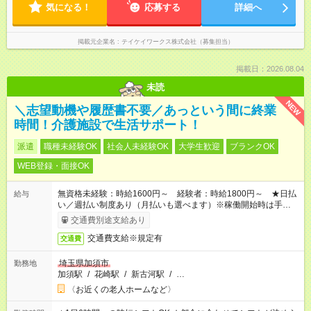
気になる！
応募する
詳細へ
掲載元企業名
テイケイワークス株式会社（募集担当）
掲載日：2026.08.04
未読
NEW
＼志望動機や履歴書不要／あっという間に終業
時間！介護施設で生活サポート！
派遣
職種未経験OK
社会人未経験OK
大学生歓迎
ブランクOK
WEB登録・面接OK
無資格未経験：時給1600円～ 経験者：時給1800円～ ★日払
給与
い／週払い制度あり（月払いも選べます）※稼働開始時は手続き
完了次第のお支払いとなります。
交通費別途支給あり
交通費支給※規定有
交通費
埼玉県加須市
勤務地
加須駅
/
花崎駅
/
新古河駅
/
…
〈お近くの老人ホームなど〉