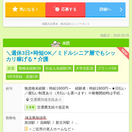
気になる！
応募する
詳細へ
掲載元企業名
株式会社ニッソーネット
掲載日：2026.08.05
未読
NEW
＼週休3日×時短OK／ミドルシニア層でもシッ
カリ稼げる＊介護
派遣
職種未経験OK
社会人未経験OK
大学生歓迎
ブランクOK
WEB登録・面接OK
無資格未経験：時給1600円～ 経験者：時給1800円～★日払い
給与
／週払い制度あり（月払いも選べます）※稼働開始時は手続き完
了次第のお支払いとなります。
交通費別途支給あり
交通費支給※規定有
交通費
埼玉県加須市
勤務地
加須駅
/
花崎駅
/
新古河駅
/
…
＜ご近所の老人ホームなど＞