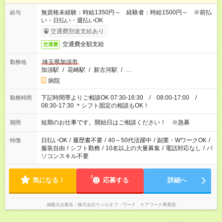
無資格未経験：時給1350円～ 経験者：時給1500円～ ※前払
給与
い・日払い・週払いOK
交通費別途支給あり
交通費全額支給
交通費
埼玉県加須市
勤務地
加須駅
/
花崎駅
/
新古河駅
/
…
病院
下記時間帯よりご相談OK 07:30-16:30 / 08:00-17:00 /
勤務時間
08:30-17:30 ＊シフト固定の相談もOK！
短期のお仕事です。開始日はご相談ください！ ※急募
期間
日払いOK
/
履歴書不要
/
40～50代活躍中
/
副業・WワークOK
/
特徴
服装自由
/
シフト勤務
/
10名以上の大量募集
/
電話対応なし
/
パ
ソコンスキル不要
気になる！
応募する
詳細へ
掲載元企業名
株式会社ウィルオブ・ワーク ケアワーク事業部