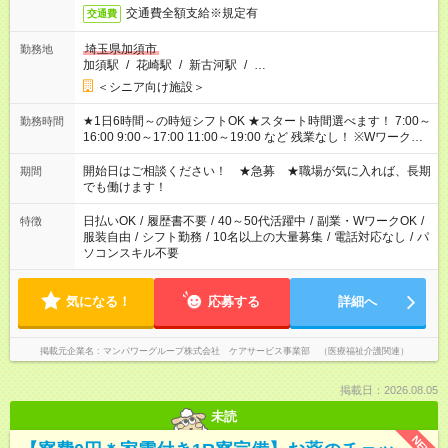
交通費全額支給※規定有
交通費
埼玉県加須市
勤務地
加須駅
/
花崎駅
/
新古河駅
/
…
＜シニア向け施設＞
★1日6時間～の時短シフトOK ★スタート時間選べます！ 7:00～
勤務時間
16:00 9:00～17:00 11:00～19:00 など 残業なし！ ※Wワークの
場合、他のお仕事と合わせ週40時間超の就業はご案内できませ
ん ※法令に基づき、週20時間以上勤務は社会保険への加入対象
開始日はご相談ください！ ★急募 ★職場が気に入れば、長期
期間
となります ※労働者派遣法（日雇い派遣の原則禁止）により、
でも働けます！
短時間・短期間の就業はご案内が難しい場合があります
日払いOK
/
履歴書不要
/
40～50代活躍中
/
副業・WワークOK
/
特徴
服装自由
/
シフト勤務
/
10名以上の大量募集
/
電話対応なし
/
パ
ソコンスキル不要
気になる！
応募する
詳細へ
掲載元企業名
マンパワーグループ株式会社 ケアサービス事業部 （医療福祉介護関連）
掲載日：2026.08.05
未読
NEW