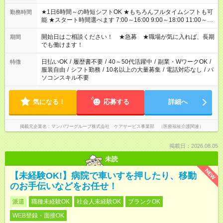
★1日6時間～の時短シフトOK ★もちろんフルタイムシフトも可
勤務時間
能 ★スタート時間選べます 7:00～16:00 9:00～18:00 11:00～
20:00 など 残業なし！ ※Wワークの場合、他のお仕事と合わせ
週40時間超の就業はご案内できません ※法令に基づき、週20時
開始日はご相談ください！ ★急募 ★職場が気に入れば、長期
期間
間以上勤務は社会保険への加入対象となります ※労働者派遣法
でも働けます！
（日雇い派遣の原則禁止）により、短時間・短期間の就業はご
案内が難しい場合があります
日払いOK
/
履歴書不要
/
40～50代活躍中
/
副業・WワークOK
/
特徴
服装自由
/
シフト勤務
/
10名以上の大量募集
/
電話対応なし
/
パ
ソコンスキル不要
気になる！
応募する
詳細へ
掲載元企業名
マンパワーグループ株式会社 ケアサービス事業部 （医療福祉介護関連）
掲載日：2026.08.05
未読
NEW
【未経験OK!】病院で車いすを押したり、移動
のお手伝いなどをお任せ！
派遣
職種未経験OK
社会人未経験OK
ブランクOK
WEB登録・面接OK