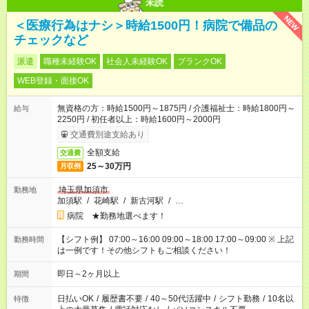
未読
NEW
＜医療行為はナシ＞時給1500円！病院で備品の
チェックなど
派遣
職種未経験OK
社会人未経験OK
ブランクOK
WEB登録・面接OK
無資格の方：時給1500円～1875円 / 介護福祉士：時給1800円～
給与
2250円 / 初任者以上：時給1600円～2000円
交通費別途支給あり
全額支給
交通費
25～30万円
月収例
埼玉県加須市
勤務地
加須駅
/
花崎駅
/
新古河駅
/
…
病院 ★勤務地選べます！
【シフト例】 07:00～16:00 09:00～18:00 17:00～09:00 ※ 上記
勤務時間
は一例です！その他シフトもご相談ください！
即日～2ヶ月以上
期間
日払いOK
/
履歴書不要
/
40～50代活躍中
/
シフト勤務
/
10名以
特徴