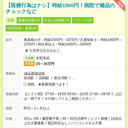
NEW
【医療行為はナシ】時給1500円！病院で備品の
チェックなど
派遣
職種未経験OK
社会人未経験OK
ブランクOK
WEB登録・面接OK
無資格の方：時給1500円～1875円 / 介護福祉士：時給1800円～
給与
2250円 / 初任者以上：時給1600円～2000円
交通費別途支給あり
全額支給
交通費
25～30万円
月収例
埼玉県加須市
勤務地
加須駅
/
花崎駅
/
新古河駅
/
…
病院 ★勤務地選べます！
【シフト例】 07:00～16:00 09:00～18:00 17:00～09:00 ※ 上記
勤務時間
は一例です！その他シフトもご相談ください！
即日～2ヶ月以上
期間
日払いOK
/
履歴書不要
/
40～50代活躍中
/
シフト勤務
/
10名以
特徴
上の大量募集
/
電話対応なし
/
パソコンスキル不要