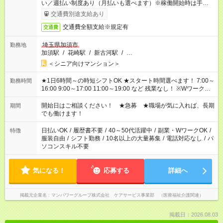
い／週払い制度あり（月払いも選べます）※稼働開始時は手続き
完了次第のお支払いとなります。
交通費別途支給あり
交通費全額支給※規定有
交通費
埼玉県加須市
勤務地
加須駅
/
花崎駅
/
新古河駅
/
…
＜シニア向けマンション＞
★1日6時間～の時短シフトOK ★スタート時間選べます！ 7:00～
勤務時間
16:00 9:00～17:00 11:00～19:00 など 残業なし！ ※Wワークの
場合、他のお仕事と合わせ週40時間超の就業はご案内できませ
ん ※法令に基づき、週20時間以上勤務は社会保険への加入対象
開始日はご相談ください！ ★急募 ★職場が気に入れば、長期
期間
となります ※労働者派遣法（日雇い派遣の原則禁止）により、
でも働けます！
短時間・短期間の就業はご案内が難しい場合があります
日払いOK
/
履歴書不要
/
40～50代活躍中
/
副業・WワークOK
/
特徴
服装自由
/
シフト勤務
/
10名以上の大量募集
/
電話対応なし
/
パ
ソコンスキル不要
気になる！
応募する
詳細へ
掲載元企業名
マンパワーグループ株式会社 ケアサービス事業部 （医療福祉介護関連）
掲載日：2026.08.03