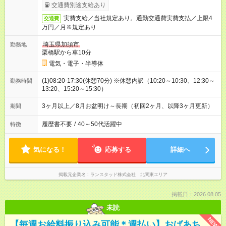
交通費別途支給あり
実費支給／当社規定あり。通勤交通費実費支払／上限4
交通費
万円／月※規定あり
埼玉県加須市
勤務地
栗橋駅から車10分
電気・電子・半導体
(1)08:20-17:30(休憩70分) ※休憩内訳（10:20～10:30、12:30～
勤務時間
13:20、15:20～15:30）
3ヶ月以上／8月お盆明け～長期（初回2ヶ月、以降3ヶ月更新）
期間
履歴書不要
/
40～50代活躍中
特徴
気になる！
応募する
詳細へ
掲載元企業名
ランスタッド株式会社 北関東エリア
掲載日：2026.08.05
未読
NEW
【毎週お給料振り込み可能＊週払い】おばあち