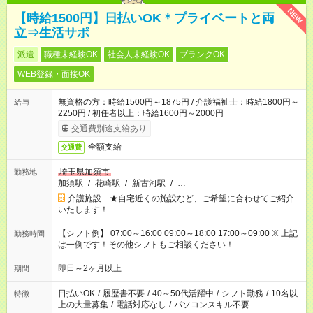
NEW
【時給1500円】日払いOK＊プライベートと両
立⇒生活サポ
派遣
職種未経験OK
社会人未経験OK
ブランクOK
WEB登録・面接OK
無資格の方：時給1500円～1875円 / 介護福祉士：時給1800円～
給与
2250円 / 初任者以上：時給1600円～2000円
交通費別途支給あり
全額支給
交通費
埼玉県加須市
勤務地
加須駅
/
花崎駅
/
新古河駅
/
…
介護施設 ★自宅近くの施設など、ご希望に合わせてご紹介
いたします！
【シフト例】 07:00～16:00 09:00～18:00 17:00～09:00 ※ 上記
勤務時間
は一例です！その他シフトもご相談ください！
即日～2ヶ月以上
期間
日払いOK
/
履歴書不要
/
40～50代活躍中
/
シフト勤務
/
10名以
特徴
上の大量募集
/
電話対応なし
/
パソコンスキル不要