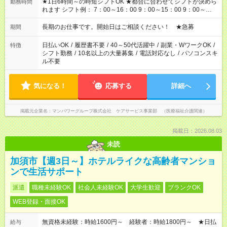
★1日6時間～の時短シフトOK ★都合に合わせてシフトが決めら
勤務時間
れます シフト例： 7：00～16：00 9：00～15：00 9：00～
18：00 11：00～20：00 など ※Wワークの場合、他のお仕事と
合わせ週40時間超の就業はご案内できません ※法令に基づき、
長期のお仕事です。開始日はご相談ください！ ★急募
期間
週20時間以上勤務は社会保険への加入対象となります ※労働者
派遣法（日雇い派遣の原則禁止）により、短時間・短期間の就
日払いOK
/
履歴書不要
/
40～50代活躍中
/
副業・WワークOK
/
特徴
業はご案内が難しい場合があります
シフト勤務
/
10名以上の大量募集
/
電話対応なし
/
パソコンスキ
ル不要
気になる！
応募する
詳細へ
掲載元企業名
マンパワーグループ株式会社 ケアサービス事業部 （医療福祉介護関連）
掲載日：2026.08.03
未読
加須市【週3日～】ホテルライクな高齢者マンショ
ンで生活サポート
派遣
職種未経験OK
社会人未経験OK
大学生歓迎
ブランクOK
WEB登録・面接OK
無資格未経験：時給1600円～ 経験者：時給1800円～ ★日払
給与