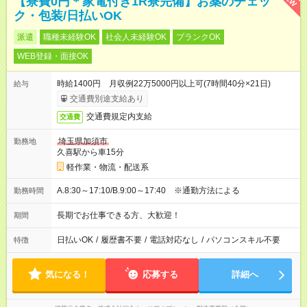
【寮費0円＊家電付き1R寮完備】お薬のチェッ
ク・包装/日払いOK
派遣
職種未経験OK
社会人未経験OK
ブランクOK
WEB登録・面接OK
時給1400円 月収例22万5000円以上可(7時間40分×21日)
給与
交通費別途支給あり
交通費規定内支給
交通費
埼玉県加須市
勤務地
久喜駅から車15分
軽作業・物流・配送系
A.8:30～17:10/B.9:00～17:40 ※通勤方法による
勤務時間
長期でお仕事できる方、大歓迎！
期間
日払いOK
/
履歴書不要
/
電話対応なし
/
パソコンスキル不要
特徴
気になる！
応募する
詳細へ