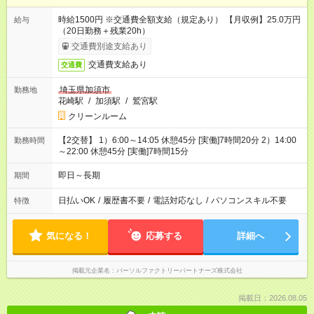
時給1500円 ※交通費全額支給（規定あり） 【月収例】25.0万円
給与
（20日勤務＋残業20h）
交通費別途支給あり
交通費支給あり
交通費
埼玉県加須市
勤務地
花崎駅
/
加須駅
/
鷲宮駅
クリーンルーム
【2交替】 1）6:00～14:05 休憩45分 [実働]7時間20分 2）14:00
勤務時間
～22:00 休憩45分 [実働]7時間15分
即日～長期
期間
日払いOK
/
履歴書不要
/
電話対応なし
/
パソコンスキル不要
特徴
気になる！
応募する
詳細へ
掲載元企業名
パーソルファクトリーパートナーズ株式会社
掲載日：2026.08.05