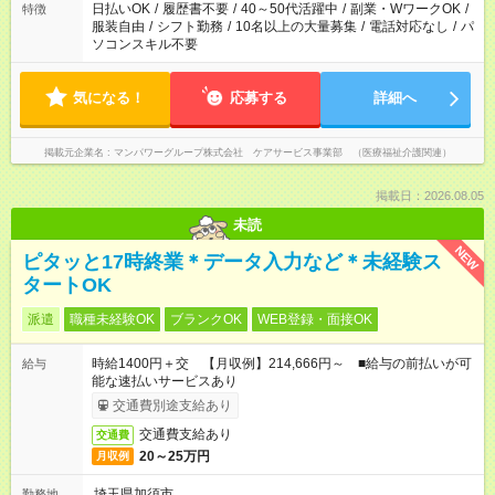
日払いOK
/
履歴書不要
/
40～50代活躍中
/
副業・WワークOK
/
特徴
服装自由
/
シフト勤務
/
10名以上の大量募集
/
電話対応なし
/
パ
ソコンスキル不要
気になる！
応募する
詳細へ
掲載元企業名
マンパワーグループ株式会社 ケアサービス事業部 （医療福祉介護関連）
掲載日：2026.08.05
未読
NEW
ピタッと17時終業＊データ入力など＊未経験ス
タートOK
派遣
職種未経験OK
ブランクOK
WEB登録・面接OK
時給1400円＋交 【月収例】214,666円～ ■給与の前払いが可
給与
能な速払いサービスあり
交通費別途支給あり
交通費支給あり
交通費
20～25万円
月収例
埼玉県加須市
勤務地