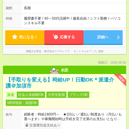
長期
期間
履歴書不要
/
40～50代活躍中
/
服装自由
/
シフト勤務
/
パソコ
特徴
ンスキル不要
気になる！
応募する
詳細へ
掲載元企業名
株式会社ラブキャリア セントラルオフィス_池袋
掲載日：2026.08.05
未読
NEW
【手取りを変える】時給UP！日勤OK＊派遣介
護＠加須市
派遣
社会人未経験OK
大学生歓迎
ブランクOK
WEB登録・面接OK
経験者：時給1800円～ ★日払い／週払い制度あり（月払いも
給与
選べます）※稼働開始時は手続き完了次第のお支払いとなりま
す。
交通費別途支給あり