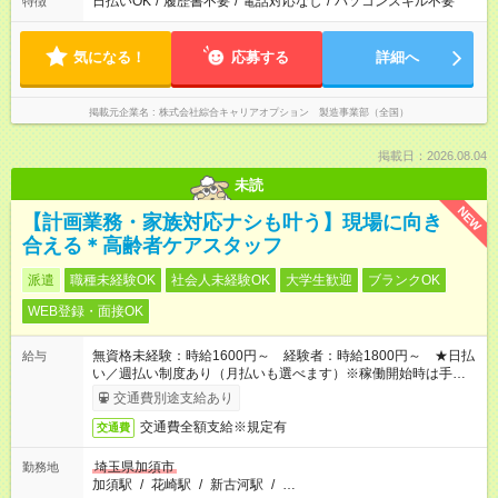
日払いOK
/
履歴書不要
/
電話対応なし
/
パソコンスキル不要
特徴
気になる！
応募する
詳細へ
掲載元企業名
株式会社綜合キャリアオプション 製造事業部（全国）
掲載日：2026.08.04
未読
NEW
【計画業務・家族対応ナシも叶う】現場に向き
合える＊高齢者ケアスタッフ
派遣
職種未経験OK
社会人未経験OK
大学生歓迎
ブランクOK
WEB登録・面接OK
無資格未経験：時給1600円～ 経験者：時給1800円～ ★日払
給与
い／週払い制度あり（月払いも選べます）※稼働開始時は手続き
完了次第のお支払いとなります。
交通費別途支給あり
交通費全額支給※規定有
交通費
埼玉県加須市
勤務地
加須駅
/
花崎駅
/
新古河駅
/
…