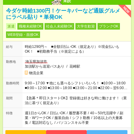
未読
NEW
今ダケ時給1300円！ケーキバーなど通販グルメ
にラベル貼り＊単発OK
派遣
職種未経験OK
社会人未経験OK
大学生歓迎
ブランクOK
WEB登録・面接OK
時給1290円～ ■全額日払いOK（規定あり）※現金払いも
給与
OK！ ■初勤務手当（※規定による）
埼玉県加須市
勤務地
加須駅から送迎バスあり
/
花崎駅
物流企業
9:00～17:00 ▼他にも選べるシフトいろいろ！ ■10:00～18:00
勤務時間
■9:00～12:00 ■13:00～18:00 ■13:00～21:00 ■22:00～翌6:00
など あなたの希望を教えてください！
【急募＊即日スタートOK】登録後は好きな時に働けます！（業
期間
法に基づく規定あり）
週1日からOK
/
日払いOK
/
履歴書不要
/
40～50代活躍中
/
副
特徴
業・WワークOK
/
服装自由
/
シフト勤務
/
10名以上の大量募
集
/
電話対応なし
/
パソコンスキル不要