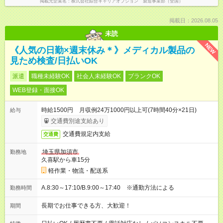
掲載元企業名
株式会社綜合キャリアオプション 製造事業部（全国）
掲載日：2026.08.05
未読
NEW
《人気の日勤×週末休み＊》メディカル製品の
見ため検査/日払いOK
派遣
職種未経験OK
社会人未経験OK
ブランクOK
WEB登録・面接OK
時給1500円 月収例24万1000円以上可(7時間40分×21日)
給与
交通費別途支給あり
交通費規定内支給
交通費
埼玉県加須市
勤務地
久喜駅から車15分
軽作業・物流・配送系
A.8:30～17:10/B.9:00～17:40 ※通勤方法による
勤務時間
長期でお仕事できる方、大歓迎！
期間