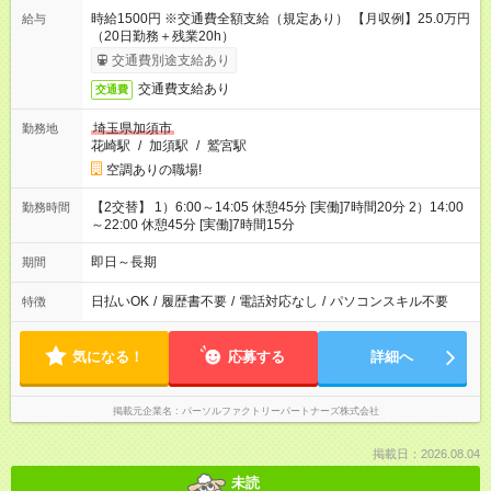
時給1500円 ※交通費全額支給（規定あり） 【月収例】25.0万円
給与
（20日勤務＋残業20h）
交通費別途支給あり
交通費支給あり
交通費
埼玉県加須市
勤務地
花崎駅
/
加須駅
/
鷲宮駅
空調ありの職場!
【2交替】 1）6:00～14:05 休憩45分 [実働]7時間20分 2）14:00
勤務時間
～22:00 休憩45分 [実働]7時間15分
即日～長期
期間
日払いOK
/
履歴書不要
/
電話対応なし
/
パソコンスキル不要
特徴
気になる！
応募する
詳細へ
掲載元企業名
パーソルファクトリーパートナーズ株式会社
掲載日：2026.08.04
未読