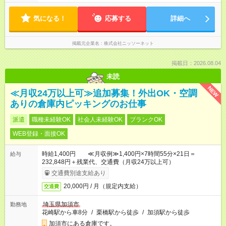
気になる！
応募する
詳細へ
掲載元企業名
株式会社ニッソーネット
掲載日：2026.08.04
未読
NEW
≪月収24万以上可≫追加募集！外出OK・空調
ありの倉庫内ピッキングのお仕事
派遣
職種未経験OK
社会人未経験OK
ブランクOK
WEB登録・面接OK
時給1,400円 ≪月収例≫1,400円×7時間55分×21日＝
給与
232,848円＋残業代、交通費（月収24万以上可）
交通費別途支給あり
20,000円 / 月（規定内支給）
交通費
埼玉県加須市
勤務地
花崎駅から車8分
/
栗橋駅から徒歩
/
加須駅から徒歩
加須市にある倉庫です。