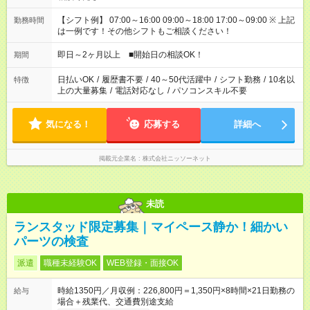
【シフト例】 07:00～16:00 09:00～18:00 17:00～09:00 ※ 上記
勤務時間
は一例です！その他シフトもご相談ください！
即日～2ヶ月以上 ■開始日の相談OK！
期間
日払いOK
/
履歴書不要
/
40～50代活躍中
/
シフト勤務
/
10名以
特徴
上の大量募集
/
電話対応なし
/
パソコンスキル不要
気になる！
応募する
詳細へ
掲載元企業名
株式会社ニッソーネット
未読
ランスタッド限定募集｜マイペース静か！細かい
パーツの検査
派遣
職種未経験OK
WEB登録・面接OK
時給1350円／月収例：226,800円＝1,350円×8時間×21日勤務の
給与
場合＋残業代、交通費別途支給