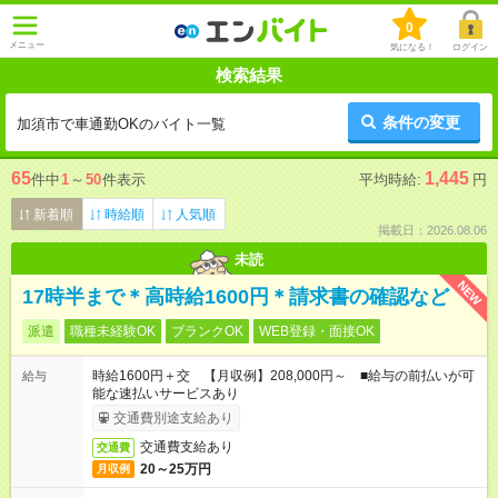
0
メニュー
気になる！
ログイン
検索結果
条件の変更
加須市で車通勤OKのバイト一覧
65
1,445
件中
1
～
50
件表示
平均時給:
円
新着順
時給順
人気順
掲載日：2026.08.06
未読
NEW
17時半まで＊高時給1600円＊請求書の確認など
派遣
職種未経験OK
ブランクOK
WEB登録・面接OK
時給1600円＋交 【月収例】208,000円～ ■給与の前払いが可
給与
能な速払いサービスあり
交通費別途支給あり
交通費支給あり
交通費
20～25万円
月収例