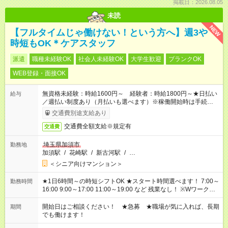
掲載日：2026.08.05
未読
NEW
【フルタイムじゃ働けない！という方へ】週3や
時短もOK＊ケアスタッフ
派遣
職種未経験OK
社会人未経験OK
大学生歓迎
ブランクOK
WEB登録・面接OK
無資格未経験：時給1600円～ 経験者：時給1800円～★日払い
給与
／週払い制度あり（月払いも選べます）※稼働開始時は手続き完
了次第のお支払いとなります。
交通費別途支給あり
交通費全額支給※規定有
交通費
埼玉県加須市
勤務地
加須駅
/
花崎駅
/
新古河駅
/
…
＜シニア向けマンション＞
★1日6時間～の時短シフトOK ★スタート時間選べます！ 7:00～
勤務時間
16:00 9:00～17:00 11:00～19:00 など 残業なし！ ※Wワークの
場合、他のお仕事と合わせ週40時間超の就業はご案内できませ
ん ※法令に基づき、週20時間以上勤務は社会保険への加入対象
開始日はご相談ください！ ★急募 ★職場が気に入れば、長期
期間
となります ※労働者派遣法（日雇い派遣の原則禁止）により、
でも働けます！
短時間・短期間の就業はご案内が難しい場合があります