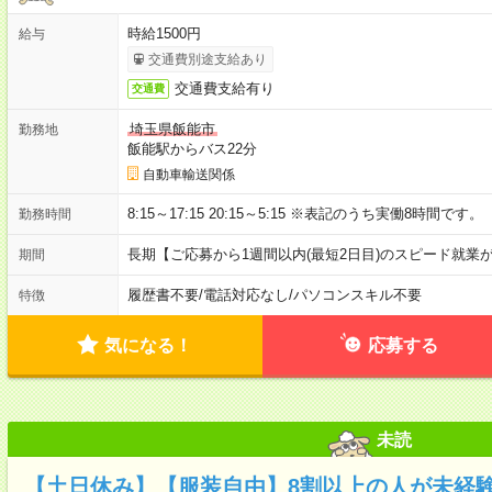
時給1500円
給与
交通費別途支給あり
交通費支給有り
交通費
埼玉県飯能市
勤務地
飯能駅からバス22分
自動車輸送関係
8:15～17:15 20:15～5:15 ※表記のうち実働8時間です。
勤務時間
長期【ご応募から1週間以内(最短2日目)のスピード就業
期間
履歴書不要
/
電話対応なし
/
パソコンスキル不要
特徴
気になる！
応募する
未読
【土日休み】【服装自由】8割以上の人が未経