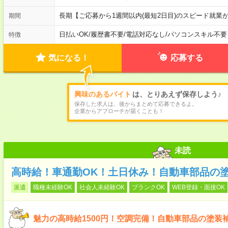
長期【ご応募から1週間以内(最短2日目)のスピード就業
期間
日払いOK
/
履歴書不要
/
電話対応なし
/
パソコンスキル不要
特徴
気になる！
応募する
興味のあるバイト
は、とりあえず保存しよう♪
保存した求人は、後からまとめて応募できるよ。
企業からアプローチが届くことも！
未読
高時給！車通勤OK！土日休み！自動車部品の
派遣
職種未経験OK
社会人未経験OK
ブランクOK
WEB登録・面接OK
魅力の高時給1500円！空調完備！自動車部品の塗装