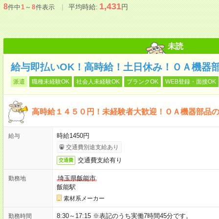
1,431
8
平均時給:
円
件中
1
～
8
件表示
未読
給与即払いOK！高時給！土日休み！ＯＡ機器
派遣
職種未経験OK
社会人未経験OK
ブランクOK
WEB登録・面接OK
高時給１４５０円！未経験者大歓迎！ＯＡ機器部品
時給1450円
給与
交通費別途支給あり
交通費支給有り
交通費
埼玉県飯能市
勤務地
飯能駅
素材系メーカー
8:30～17:15 ※表記のうち実働7時間45分です。
勤務時間