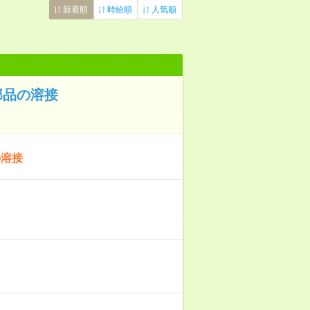
新着順
時給順
人気順
部品の溶接
の溶接