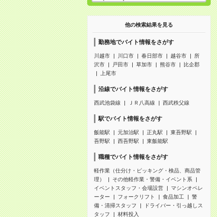
他の検索結果を見る
勤務地でバイト情報をさがす
川越市
川口市
春日部市
越谷市
所
沢市
戸田市
草加市
熊谷市
比企郡
上尾市
沿線でバイト情報をさがす
西武池袋線
ＪＲ八高線
西武秩父線
駅でバイト情報をさがす
飯能駅
元加治駅
正丸駅
東吾野駅
吾野駅
西吾野駅
東飯能駅
職種でバイト情報をさがす
軽作業（仕分け・ピッキング・検品、商品管
理）
その他軽作業・警備・イベント系
イベントスタッフ・会場設営
マシンオペレ
ーター
フォークリフト
食品加工
警
備・清掃スタッフ
ドライバー・引っ越しス
タッフ
材料投入