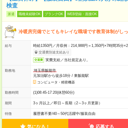
検査
派遣
職種未経験OK
ブランクOK
WEB登録・面接OK
冷暖房完備でとてもキレイな職場です教育体制がし
時給1350円／月収例：214,988円＝1,350円×7時間
給与
交通費別途支給あり
実費支給／当社規定あり。
交通費
埼玉県飯能市
勤務地
元加治駅から徒歩18分
/
東飯能駅
コンピュータ・精密機器
(1)08:45-17:20(休憩60分)
勤務時間
3ヶ月以上／即日～長期（2～3ヶ月更新）
期間
履歴書不要
/
40～50代活躍中
/
服装自由
特徴
気になる！
応募する