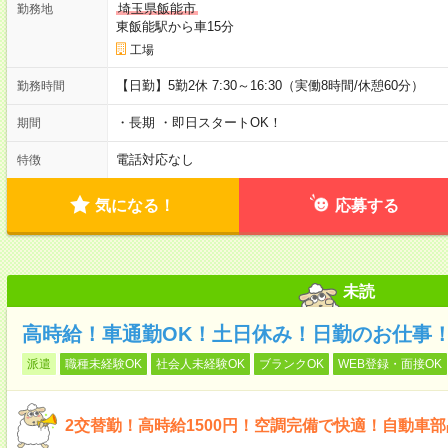
埼玉県飯能市
勤務地
東飯能駅から車15分
工場
【日勤】5勤2休 7:30～16:30（実働8時間/休憩60分）
勤務時間
・長期 ・即日スタートOK！
期間
電話対応なし
特徴
気になる！
応募する
未読
高時給！車通勤OK！土日休み！日勤のお仕事
派遣
職種未経験OK
社会人未経験OK
ブランクOK
WEB登録・面接OK
2交替勤！高時給1500円！空調完備で快適！自動車