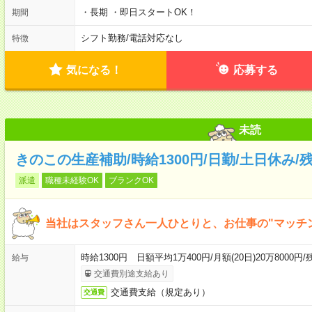
・長期 ・即日スタートOK！
期間
シフト勤務
/
電話対応なし
特徴
気になる！
応募する
未読
きのこの生産補助/時給1300円/日勤/土日休み/
派遣
職種未経験OK
ブランクOK
当社はスタッフさん一人ひとりと、お仕事の"マッチ
時給1300円 日額平均1万400円/月額(20日)20万8000円/残込
給与
交通費別途支給あり
交通費支給（規定あり）
交通費