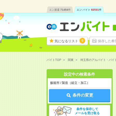
エン派遣
71454
件
エン バイト
82531
件
0
気になるリスト
保存した希
バイトTOP
関東
埼玉県のアルバイト・バイ
設定中の検索条件
飯能市 / 製造（組立・加工）
条件の変更
条件を保存して
メールを受け取る