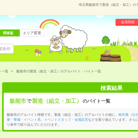
埼玉県飯能市で製造（組立・加工）の
会員登録
エリア変更
関東版
望条件
ト一覧
飯能市の製造（組立・加工）のアルバイト・バイト一覧
検索結果
飯能市
製造（組立・加工）
で
のバイト一覧
飯能市のアルバイト情報です。製造（組立・加工）のアルバイトの他に、
軽作業（仕
業・警備・イベント系
、
イベントスタッフ・会場設営
などを取り揃えています。さら
り条件で絞り込んでいただけます。