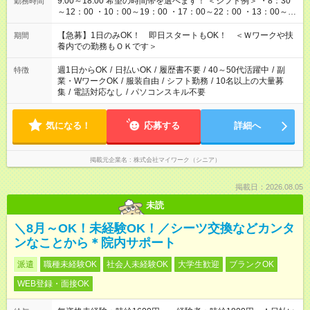
9:00～18:00 希望の時間帯を選べます！ ＜シフト例＞ ・8：30
勤務時間
～12：00 ・10：00～19：00 ・17：00～22：00 ・13：00～
22：00 ・22：00～翌6：00 など
【急募】1日のみOK！ 即日スタートもOK！ ＜Ｗワークや扶
期間
養内での勤務もＯＫです＞
週1日からOK
/
日払いOK
/
履歴書不要
/
40～50代活躍中
/
副
特徴
業・WワークOK
/
服装自由
/
シフト勤務
/
10名以上の大量募
集
/
電話対応なし
/
パソコンスキル不要
気になる！
応募する
詳細へ
掲載元企業名
株式会社マイワーク（シニア）
掲載日：2026.08.05
未読
＼8月～OK！未経験OK！／シーツ交換などカンタ
ンなことから＊院内サポート
派遣
職種未経験OK
社会人未経験OK
大学生歓迎
ブランクOK
WEB登録・面接OK