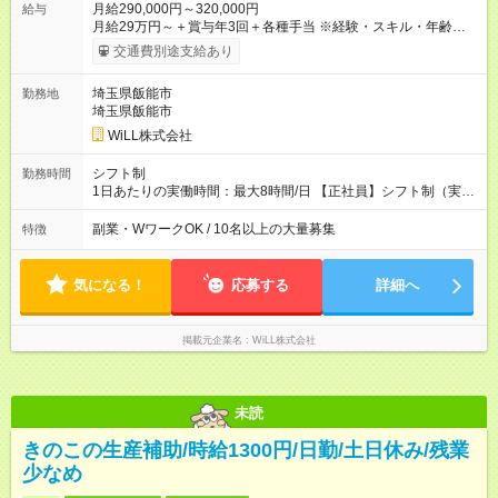
月給290,000円～320,000円
給与
月給29万円～＋賞与年3回＋各種手当 ※経験・スキル・年齢を考
慮し加給優遇 ■日勤のみを希望する方 月給27万円～＋賞与年3回
交通費別途支給あり
＋各種手当 ■夜勤のみを希望する方 月給30万円～＋賞与年3回＋
各種手当 【試用期間】試用期間あり 試用期間の長さ：3ヶ月 雇
埼玉県飯能市
勤務地
用形態、給与は本採用時と同じです。
埼玉県飯能市
WiLL株式会社
シフト制
勤務時間
1日あたりの実働時間：最大8時間/日 【正社員】シフト制（実働
8時間） 【アルバイト】週1日・8hから勤務可能 ◎勤務例 日勤／
9時～18時（休憩60分） 夜勤／22時～翌7時（休憩60分） ◎働
副業・WワークOK / 10名以上の大量募集
特徴
き方は希望が出せます！ ずっと日勤or夜勤もOK！ たまに夜勤あ
りなど、ご希望の働き方をお気軽にご相談ください。
気になる！
応募する
詳細へ
掲載元企業名
WiLL株式会社
未読
きのこの生産補助/時給1300円/日勤/土日休み/残業
少なめ