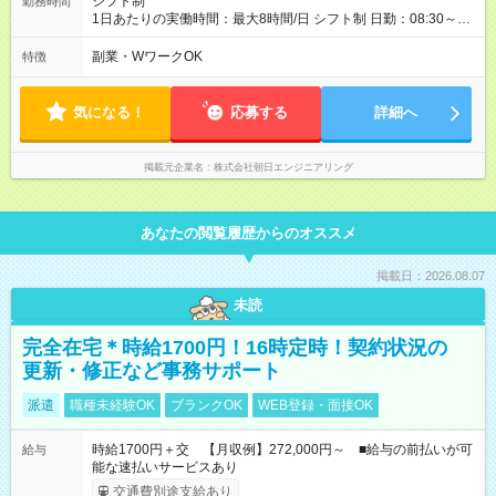
シフト制
勤務時間
1日あたりの実働時間：最大8時間/日 シフト制 日勤：08:30～
17:30(休憩60分） 夜勤：16:30～09:30（休憩120分） 残業ほぼ
なし
副業・WワークOK
特徴
気になる！
応募する
詳細へ
掲載元企業名
株式会社朝日エンジニアリング
あなたの閲覧履歴からのオススメ
掲載日：2026.08.07
未読
完全在宅＊時給1700円！16時定時！契約状況の
更新・修正など事務サポート
派遣
職種未経験OK
ブランクOK
WEB登録・面接OK
時給1700円＋交 【月収例】272,000円～ ■給与の前払いが可
給与
能な速払いサービスあり
交通費別途支給あり