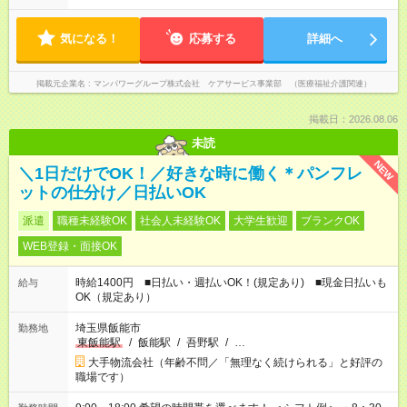
気になる！
応募する
詳細へ
掲載元企業名
マンパワーグループ株式会社 ケアサービス事業部 （医療福祉介護関連）
掲載日：2026.08.06
未読
NEW
＼1日だけでOK！／好きな時に働く＊パンフレ
ットの仕分け／日払いOK
派遣
職種未経験OK
社会人未経験OK
大学生歓迎
ブランクOK
WEB登録・面接OK
時給1400円 ■日払い・週払いOK！(規定あり) ■現金日払いも
給与
OK（規定あり）
埼玉県飯能市
勤務地
東飯能駅
/
飯能駅
/
吾野駅
/
…
大手物流会社（年齢不問／「無理なく続けられる」と好評の
職場です）