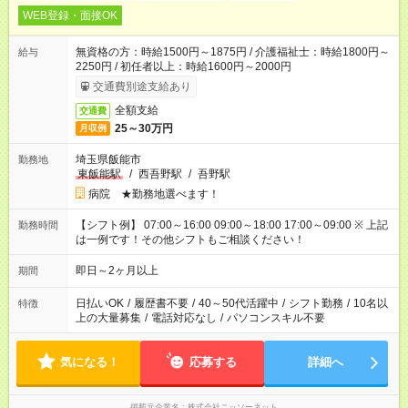
WEB登録・面接OK
無資格の方：時給1500円～1875円 / 介護福祉士：時給1800円～
給与
2250円 / 初任者以上：時給1600円～2000円
交通費別途支給あり
全額支給
交通費
25～30万円
月収例
埼玉県飯能市
勤務地
東飯能駅
/
西吾野駅
/
吾野駅
病院 ★勤務地選べます！
【シフト例】 07:00～16:00 09:00～18:00 17:00～09:00 ※ 上記
勤務時間
は一例です！その他シフトもご相談ください！
即日～2ヶ月以上
期間
日払いOK
/
履歴書不要
/
40～50代活躍中
/
シフト勤務
/
10名以
特徴
上の大量募集
/
電話対応なし
/
パソコンスキル不要
気になる！
応募する
詳細へ
掲載元企業名
株式会社ニッソーネット