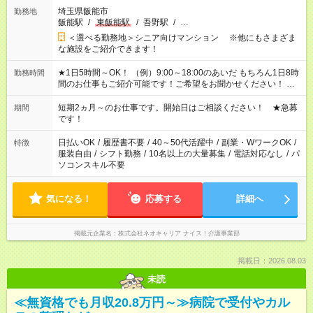
埼玉県飯能市
勤務地
飯能駅
/
東飯能駅
/
吾野駅
/
…
＜選べる勤務地＞シニア向けマンション ※他にもさまざま
な施設をご紹介できます！
★1日5時間～OK！ （例）9:00～18:00のあいだ もちろん1日8時
勤務時間
間のお仕事もご紹介可能です！ご希望をお聞かせください！ ★
家庭の都合でお休みが必要な場合も遠慮なくご相談ください。
※週最低15時間以上の勤務が必要です
短期2ヵ月～のお仕事です。開始日はご相談ください！ ★急募
期間
です！
日払いOK
/
履歴書不要
/
40～50代活躍中
/
副業・WワークOK
/
特徴
服装自由
/
シフト勤務
/
10名以上の大量募集
/
電話対応なし
/
パ
ソコンスキル不要
気になる！
応募する
詳細へ
掲載元企業名
株式会社ネオキャリア ナイス！介護事業部
掲載日：2026.08.03
未読
≪無資格でも月収20.8万円～≫病院で受付やカル