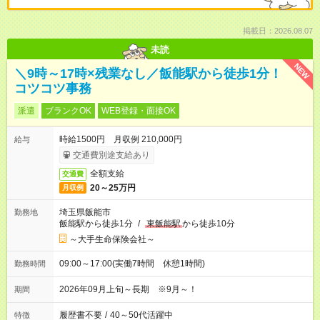
掲載日：2026.08.07
未読
NEW
＼9時～17時×残業なし／飯能駅から徒歩1分！
コツコツ事務
派遣
ブランクOK
WEB登録・面接OK
時給1500円 月収例 210,000円
給与
交通費別途支給あり
全額支給
交通費
20～25万円
月収例
埼玉県飯能市
勤務地
飯能駅から徒歩1分
/
東飯能駅
から徒歩10分
～大手生命保険会社～
09:00～17:00(実働7時間 休憩1時間)
勤務時間
2026年09月上旬～長期 ※9月～！
期間
履歴書不要
/
40～50代活躍中
特徴