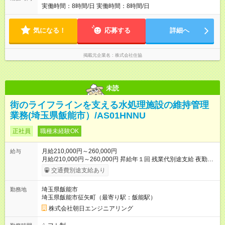
いるため、 「困ったら助ける」 「成功事例を共有する」 そんな
実働時間：8時間/日 実働時間：8時間/日
文化が根付いています。 契約が近い案件では先輩や上司が積極
的にサポート。 未経験の方でも安心して成長できる環境です。
【試用期間】試用期間あり 試用期間の長さ：6ヶ月 雇用形態、
気になる！
応募する
詳細へ
給与は本採用時と同じです。 ＜こんな方、大歓迎です＞ □…自
身の努力を正当に評価し、給与として還元してほしい方 □…お客
様にとって本当に有益な提案をしたい方 □…住宅、インテリアに
掲載元企業名
株式会社住協
興味がある方 □…地域密着で長く働きたい方 ＜個人の理解度に
合わせた研修＞ マニュアル通りの対応をされない事もあるから
こそ、当社では実践的な研修を大切にして います。主に勉強会
とロープレ（商談練習）で、理解度のチェックやケーススタデ
未読
ィを行 ないます。
街のライフラインを支える水処理施設の維持管理
業務(埼玉県飯能市）/AS01HNNU
正社員
職種未経験OK
月給210,000円～260,000円
給与
月給/210,000円～260,000円 昇給年１回 残業代別途支給 夜勤割
り増し分別途支給（約10,000円～15,000円程度） 【試用期間】
交通費別途支給あり
試用期間なし
埼玉県飯能市
勤務地
埼玉県飯能市征矢町（最寄り駅：飯能駅）
株式会社朝日エンジニアリング