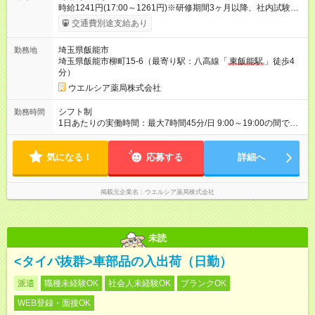
時給1241円(17:00～1261円)※研修期間3ヶ月以降、社内試験に
よる更新判定あり 社内試験合格後、時給＋50～100円の昇給あ
交通費別途支給あり
り （大学生は＋20円） 試用期間あり：入社日から3ヶ月間／本
採用と待遇は変わりません。 【試用期間】試用期間あり 試用期
埼玉県飯能市
勤務地
間の長さ：3ヶ月 雇用形態、給与は本採用時と同じです。
埼玉県飯能市柳町15-6（最寄り駅：八高線「
東飯能駅
」徒歩4
分）
ウエルシア薬局株式会社
シフト制
勤務時間
1日あたりの実働時間：最大7時間45分/日 9:00～19:00の間で1
日7.75時間の勤務 ☆週5日の勤務 ※勤務曜日応相談
気になる！
応募する
詳細へ
掲載元企業名
ウエルシア薬局株式会社
未読
<タイパ抜群>車部品の入出荷（日勤）
派遣
職種未経験OK
社会人未経験OK
ブランクOK
WEB登録・面接OK