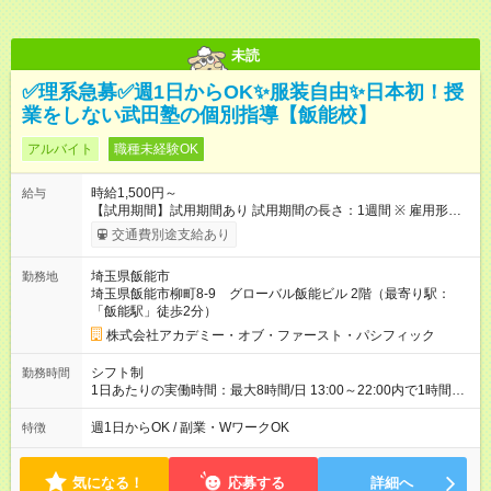
未読
✅理系急募✅週1日からOK✨服装自由✨日本初！授
業をしない武田塾の個別指導【飯能校】
アルバイト
職種未経験OK
時給1,500円～
給与
【試用期間】試用期間あり 試用期間の長さ：1週間 ※ 雇用形態
と給与に、本採用時と異なる部分があります。 雇用形態：本採
交通費別途支給あり
用時と同じです。 給与：時給 1,150円 ～ 1,150円 動画研修・ロ
ープレ研修あり （15～20時間）
埼玉県飯能市
勤務地
埼玉県飯能市柳町8-9 グローバル飯能ビル 2階（最寄り駅：
「飯能駅」徒歩2分）
株式会社アカデミー・オブ・ファースト・パシフィック
シフト制
勤務時間
1日あたりの実働時間：最大8時間/日 13:00～22:00内で1時間以
上 (月)～(土)で、週1日～OK ✨基本的に曜日固定 ✨勤務開始日は
お気軽にご相談ください ＃短時間バイト ＃平日のみOK ＃曜日
週1日からOK / 副業・WワークOK
特徴
固定OK
気になる！
応募する
詳細へ