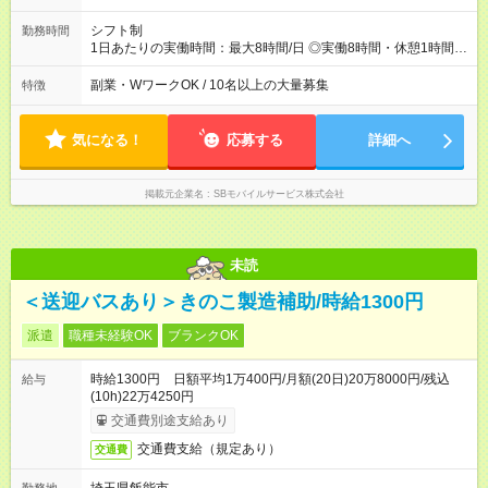
シフト制
勤務時間
1日あたりの実働時間：最大8時間/日 ◎実働8時間・休憩1時間 ◎
残業は月平均5時間程度です
副業・WワークOK / 10名以上の大量募集
特徴
気になる！
応募する
詳細へ
掲載元企業名
SBモバイルサービス株式会社
未読
＜送迎バスあり＞きのこ製造補助/時給1300円
派遣
職種未経験OK
ブランクOK
時給1300円 日額平均1万400円/月額(20日)20万8000円/残込
給与
(10h)22万4250円
交通費別途支給あり
交通費支給（規定あり）
交通費