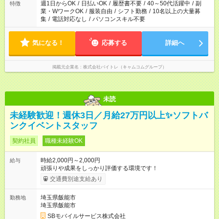
週1日からOK
/
日払いOK
/
履歴書不要
/
40～50代活躍中
/
副
特徴
業・WワークOK
/
服装自由
/
シフト勤務
/
10名以上の大量募
集
/
電話対応なし
/
パソコンスキル不要
気になる！
応募する
詳細へ
掲載元企業名
株式会社バイトレ（キャムコムグループ）
未読
未経験歓迎！週休3日／月給27万円以上✨ソフトバ
ンクイベントスタッフ
契約社員
職種未経験OK
時給2,000円～2,000円
給与
頑張りや成果をしっかり評価する環境です！
交通費別途支給あり
埼玉県飯能市
勤務地
埼玉県飯能市
SBモバイルサービス株式会社