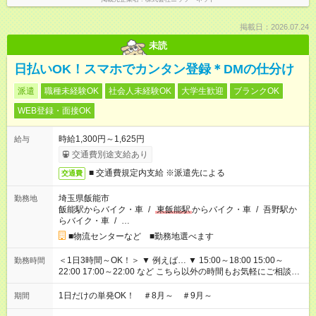
掲載日：2026.07.24
未読
日払いOK！スマホでカンタン登録＊DMの仕分け
派遣
職種未経験OK
社会人未経験OK
大学生歓迎
ブランクOK
WEB登録・面接OK
時給1,300円～1,625円
給与
交通費別途支給あり
■ 交通費規定内支給 ※派遣先による
交通費
埼玉県飯能市
勤務地
飯能駅からバイク・車
/
東飯能駅
からバイク・車
/
吾野駅か
らバイク・車
/
…
■物流センターなど ■勤務地選べます
＜1日3時間～OK！＞ ▼ 例えば… ▼ 15:00～18:00 15:00～
勤務時間
22:00 17:00～22:00 など こちら以外の時間もお気軽にご相談く
ださい！
1日だけの単発OK！ ＃8月～ ＃9月～
期間