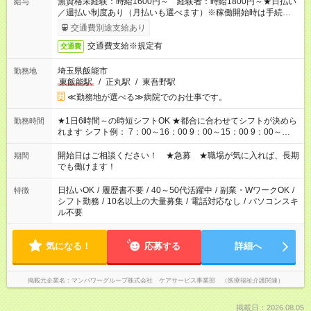
無資格未経験：時給1600円～ 経験者：時給1800円～★日払い
給与
／週払い制度あり（月払いも選べます）※稼働開始時は手続き完
了次第のお支払いとなります。
交通費別途支給あり
交通費支給※規定有
交通費
埼玉県飯能市
勤務地
東飯能駅
/
正丸駅
/
東吾野駅
≪勤務地が選べる≫病院でのお仕事です。
★1日6時間～の時短シフトOK ★都合に合わせてシフトが決めら
勤務時間
れます シフト例： 7：00～16：00 9：00～15：00 9：00～
18：00 11：00～20：00 など ※Wワークの場合、他のお仕事と
合わせ週40時間超の就業はご案内できません ※法令に基づき、
開始日はご相談ください！ ★急募 ★職場が気に入れば、長期
期間
週20時間以上勤務は社会保険への加入対象となります ※労働者
でも働けます！
派遣法（日雇い派遣の原則禁止）により、短時間・短期間の就
業はご案内が難しい場合があります
日払いOK
/
履歴書不要
/
40～50代活躍中
/
副業・WワークOK
/
特徴
シフト勤務
/
10名以上の大量募集
/
電話対応なし
/
パソコンスキ
ル不要
気になる！
応募する
詳細へ
掲載元企業名
マンパワーグループ株式会社 ケアサービス事業部 （医療福祉介護関連）
掲載日：2026.08.05