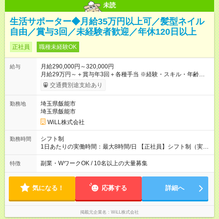
未読
生活サポーター◆月給35万円以上可／髪型ネイル
自由／賞与3回／未経験者歓迎／年休120日以上
正社員
職種未経験OK
月給290,000円～320,000円
給与
月給29万円～＋賞与年3回＋各種手当 ※経験・スキル・年齢を考
慮し加給優遇 ■日勤のみを希望する方 月給27万円～＋賞与年3回
交通費別途支給あり
＋各種手当 ■夜勤のみを希望する方 月給30万円～＋賞与年3回＋
各種手当 【試用期間】試用期間あり 試用期間の長さ：3ヶ月 雇
埼玉県飯能市
勤務地
用形態、給与は本採用時と同じです。
埼玉県飯能市
WiLL株式会社
シフト制
勤務時間
1日あたりの実働時間：最大8時間/日 【正社員】シフト制（実働
8時間） 【アルバイト】週1日から勤務可能 ◎勤務例 日勤／9時
～18時（休憩60分） 夜勤／22時～翌7時（休憩60分） ◎働き方
副業・WワークOK / 10名以上の大量募集
特徴
は希望が出せます！ ずっと日勤or夜勤もOK！ たまに夜勤ありな
ど、ご希望の働き方をお気軽にご相談ください。
気になる！
応募する
詳細へ
掲載元企業名
WiLL株式会社