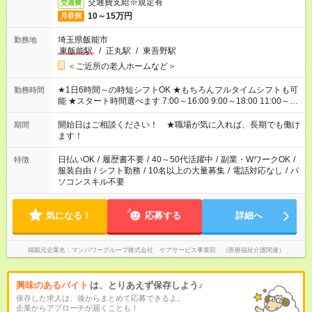
交通費支給※規定有
交通費
10～15万円
月収例
埼玉県飯能市
勤務地
東飯能駅
/
正丸駅
/
東吾野駅
＜ご近所の老人ホームなど＞
★1日6時間～の時短シフトOK ★もちろんフルタイムシフトも可
勤務時間
能 ★スタート時間選べます 7:00～16:00 9:00～18:00 11:00～
20:00 など 残業なし！ ※Wワークの場合、他のお仕事と合わせ
週40時間超の就業はご案内できません ※法令に基づき、週20時
開始日はご相談ください！ ★職場が気に入れば、長期でも働け
期間
間以上勤務は社会保険への加入対象となります ※労働者派遣法
ます！
（日雇い派遣の原則禁止）により、短時間・短期間の就業はご
案内が難しい場合があります
日払いOK
/
履歴書不要
/
40～50代活躍中
/
副業・WワークOK
/
特徴
服装自由
/
シフト勤務
/
10名以上の大量募集
/
電話対応なし
/
パ
ソコンスキル不要
気になる！
応募する
詳細へ
掲載元企業名
マンパワーグループ株式会社 ケアサービス事業部 （医療福祉介護関連）
興味のあるバイト
は、とりあえず保存しよう♪
保存した求人は、後からまとめて応募できるよ。
企業からアプローチが届くことも！