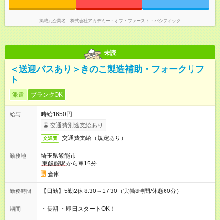
掲載元企業名
株式会社アカデミー・オブ・ファースト・パシフィック
未読
＜送迎バスあり＞きのこ製造補助・フォークリフ
ト
派遣
ブランクOK
時給1650円
給与
交通費別途支給あり
交通費支給（規定あり）
交通費
埼玉県飯能市
勤務地
東飯能駅
から車15分
倉庫
【日勤】5勤2休 8:30～17:30（実働8時間/休憩60分）
勤務時間
・長期 ・即日スタートOK！
期間