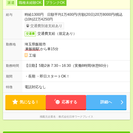
派遣
職種未経験OK
ブランクOK
時給1300円 日額平均1万400円/月額(20日)20万8000円/残込
給与
(10h)22万4250円
交通費別途支給あり
交通費支給（規定あり）
交通費
埼玉県飯能市
勤務地
東飯能駅
から車15分
工場
【日勤】5勤2休 7:30～16:30（実働8時間/休憩60分）
勤務時間
・長期 ・即日スタートOK！
期間
電話対応なし
特徴
気になる！
応募する
詳細へ
掲載元企業名
株式会社日本ワークプレイス