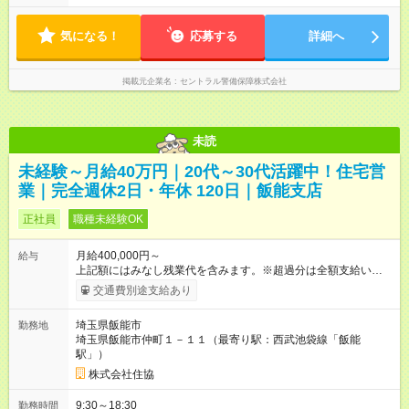
間） ＜24時間勤務＞ ◎09：00～翌09：00（休憩8時間）
気になる！
応募する
詳細へ
掲載元企業名
セントラル警備保障株式会社
未読
未経験～月給40万円｜20代～30代活躍中！住宅営
業｜完全週休2日・年休 120日｜飯能支店
正社員
職種未経験OK
月給400,000円～
給与
上記額にはみなし残業代を含みます。※超過分は全額支給いたし
ます。 みなし残業代 90,300円／月 みなし残業時間 38時間／月
交通費別途支給あり
月給40万円以上+高額歩合給（インセンティブ）+報奨金 上記額
には固定残業代（月38時間分、90，300円分）を含みます。※超
埼玉県飯能市
勤務地
過分は別途支給します。 ※試用期間は6ヶ月。その間の給与は本
埼玉県飯能市仲町１－１１（最寄り駅：西武池袋線「飯能
採用と待遇は変わりません。 【月収例】 月収110万円／月の成
駅」）
約数2件 月収75万円／月の成約数1件 ────────────────
■個人プレーではなくチーム営業 不動産営業と聞くと、厳しい個
株式会社住協
人主義の世界を想像する方もいるかもしれません。 しかし住協
は違います。 個人目標だけでなく支店全体の成果も大切にして
9:30～18:30
勤務時間