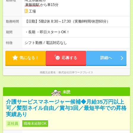
埼玉県飯能市
勤務地
東飯能駅
から車15分
工場
【日勤】5勤2休 8:30～17:30（実働8時間/休憩60分）
勤務時間
・長期 ・即日スタートOK！
期間
シフト勤務
/
電話対応なし
特徴
気になる！
応募する
詳細へ
掲載元企業名
株式会社日本ワークプレイス
未読
介護サービスマネージャー候補◆月給35万円以上
可／髪型ネイル自由／賞与3回／最短半年での昇格
実績あり
正社員
職種未経験OK