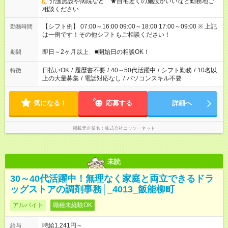
介護施設や病院など ★自宅近くの施設がいいなど勤務地ご
相談ください
【シフト例】 07:00～16:00 09:00～18:00 17:00～09:00 ※ 上記
勤務時間
は一例です！その他シフトもご相談ください！
即日～2ヶ月以上 ■開始日の相談OK！
期間
日払いOK
/
履歴書不要
/
40～50代活躍中
/
シフト勤務
/
10名以
特徴
上の大量募集
/
電話対応なし
/
パソコンスキル不要
気になる！
応募する
詳細へ
掲載元企業名
株式会社ニッソーネット
未読
30～40代活躍中！無理なく家庭と両立できるドラ
ッグストアの調剤事務│_4013_飯能柳町
アルバイト
職種未経験OK
時給1,241円～
給与