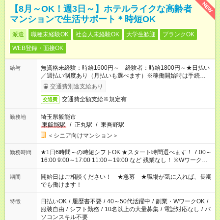
NEW
【8月～OK！週3日～】ホテルライクな高齢者
マンションで生活サポート＊時短OK
派遣
職種未経験OK
社会人未経験OK
大学生歓迎
ブランクOK
WEB登録・面接OK
無資格未経験：時給1600円～ 経験者：時給1800円～★日払い
給与
／週払い制度あり（月払いも選べます）※稼働開始時は手続き完
了次第のお支払いとなります。
交通費別途支給あり
交通費全額支給※規定有
交通費
埼玉県飯能市
勤務地
東飯能駅
/
正丸駅
/
東吾野駅
＜シニア向けマンション＞
★1日6時間～の時短シフトOK ★スタート時間選べます！ 7:00～
勤務時間
16:00 9:00～17:00 11:00～19:00 など 残業なし！ ※Wワークの
場合、他のお仕事と合わせ週40時間超の就業はご案内できませ
ん ※法令に基づき、週20時間以上勤務は社会保険への加入対象
開始日はご相談ください！ ★急募 ★職場が気に入れば、長期
期間
となります ※労働者派遣法（日雇い派遣の原則禁止）により、
でも働けます！
短時間・短期間の就業はご案内が難しい場合があります
日払いOK
/
履歴書不要
/
40～50代活躍中
/
副業・WワークOK
/
特徴
服装自由
/
シフト勤務
/
10名以上の大量募集
/
電話対応なし
/
パ
ソコンスキル不要