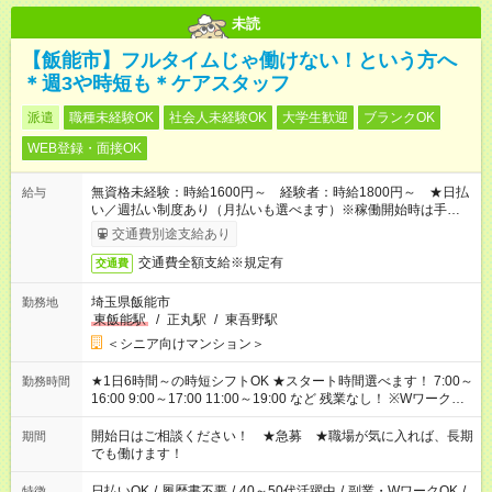
未読
【飯能市】フルタイムじゃ働けない！という方へ
＊週3や時短も＊ケアスタッフ
派遣
職種未経験OK
社会人未経験OK
大学生歓迎
ブランクOK
WEB登録・面接OK
無資格未経験：時給1600円～ 経験者：時給1800円～ ★日払
給与
い／週払い制度あり（月払いも選べます）※稼働開始時は手続き
完了次第のお支払いとなります。
交通費別途支給あり
交通費全額支給※規定有
交通費
埼玉県飯能市
勤務地
東飯能駅
/
正丸駅
/
東吾野駅
＜シニア向けマンション＞
★1日6時間～の時短シフトOK ★スタート時間選べます！ 7:00～
勤務時間
16:00 9:00～17:00 11:00～19:00 など 残業なし！ ※Wワークの
場合、他のお仕事と合わせ週40時間超の就業はご案内できませ
ん ※法令に基づき、週20時間以上勤務は社会保険への加入対象
開始日はご相談ください！ ★急募 ★職場が気に入れば、長期
期間
となります ※労働者派遣法（日雇い派遣の原則禁止）により、
でも働けます！
短時間・短期間の就業はご案内が難しい場合があります
日払いOK
/
履歴書不要
/
40～50代活躍中
/
副業・WワークOK
/
特徴