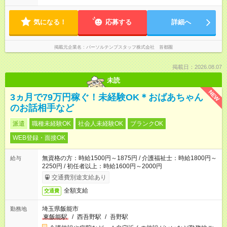
気になる！
応募する
詳細へ
掲載元企業名
パーソルテンプスタッフ株式会社 首都圏
掲載日：2026.08.07
未読
NEW
3ヵ月で79万円稼ぐ！未経験OK＊おばあちゃん
のお話相手など
派遣
職種未経験OK
社会人未経験OK
ブランクOK
WEB登録・面接OK
無資格の方：時給1500円～1875円 / 介護福祉士：時給1800円～
給与
2250円 / 初任者以上：時給1600円～2000円
交通費別途支給あり
全額支給
交通費
埼玉県飯能市
勤務地
東飯能駅
/
西吾野駅
/
吾野駅