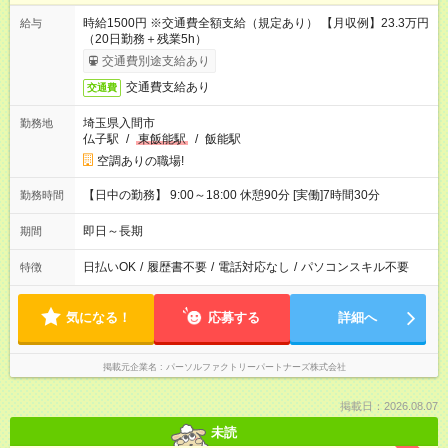
時給1500円 ※交通費全額支給（規定あり） 【月収例】23.3万円
給与
（20日勤務＋残業5h）
交通費別途支給あり
交通費支給あり
交通費
埼玉県入間市
勤務地
仏子駅
/
東飯能駅
/
飯能駅
空調ありの職場!
【日中の勤務】 9:00～18:00 休憩90分 [実働]7時間30分
勤務時間
即日～長期
期間
日払いOK
/
履歴書不要
/
電話対応なし
/
パソコンスキル不要
特徴
気になる！
応募する
詳細へ
掲載元企業名
パーソルファクトリーパートナーズ株式会社
掲載日：2026.08.07
未読