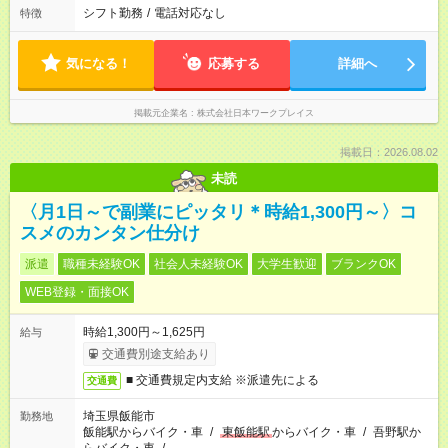
シフト勤務
/
電話対応なし
特徴
気になる！
応募する
詳細へ
掲載元企業名
株式会社日本ワークプレイス
掲載日：2026.08.02
未読
〈月1日～で副業にピッタリ＊時給1,300円～〉コ
スメのカンタン仕分け
派遣
職種未経験OK
社会人未経験OK
大学生歓迎
ブランクOK
WEB登録・面接OK
時給1,300円～1,625円
給与
交通費別途支給あり
■ 交通費規定内支給 ※派遣先による
交通費
埼玉県飯能市
勤務地
飯能駅からバイク・車
/
東飯能駅
からバイク・車
/
吾野駅か