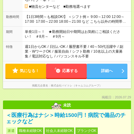
らバイク・車
/
…
■物流センターなど ■勤務地選べます
【1日3時間～も相談OK!】 ＜シフト例＞ 9:00～12:00 12:00～
勤務時間
17:00 17:00～22:00 18:00～21:00 など こちら以外の時間帯も
お気軽にご相談ください！
単発1日～！ ★勤務開始日や期間はお気軽にご相談くださ
期間
い！ ＃8月～ ＃9月～
週1日からOK
/
日払いOK
/
履歴書不要
/
40～50代活躍中
/
副
特徴
業・WワークOK
/
服装自由
/
シフト勤務
/
10名以上の大量募
集
/
電話対応なし
/
パソコンスキル不要
気になる！
応募する
詳細へ
掲載元企業名
株式会社バイトレ（キャムコムグループ）
掲載日：2026.07.29
未読
＜医療行為はナシ＞時給1500円！病院で備品のチ
ェックなど
派遣
職種未経験OK
社会人未経験OK
ブランクOK