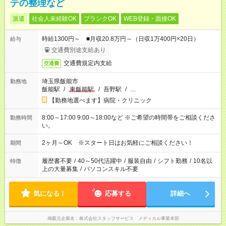
テの整理など
派遣
社会人未経験OK
ブランクOK
WEB登録・面接OK
時給1300円～ ■月収20.8万円～（日収1万400円×20日）
給与
交通費別途支給あり
交通費規定内支給
交通費
埼玉県飯能市
勤務地
飯能駅
/
東飯能駅
/
吾野駅
/
…
【勤務地選べます】病院・クリニック
8:00～17:00 9:00～18:00など ※ご希望の時間帯をご相談くださ
勤務時間
い。
2ヶ月～OK ※スタート日はお気軽にご相談ください！
期間
履歴書不要
/
40～50代活躍中
/
服装自由
/
シフト勤務
/
10名以
特徴
上の大量募集
/
パソコンスキル不要
気になる！
応募する
詳細へ
掲載元企業名
株式会社スタッフサービス メディカル事業本部