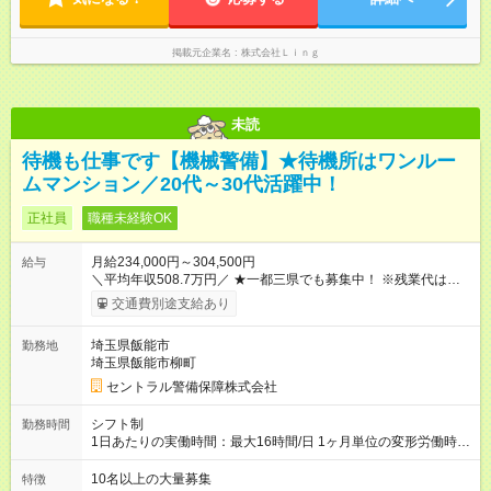
掲載元企業名
株式会社Ｌｉｎｇ
未読
待機も仕事です【機械警備】★待機所はワンルー
ムマンション／20代～30代活躍中！
正社員
職種未経験OK
月給234,000円～304,500円
給与
＼平均年収508.7万円／ ★一都三県でも募集中！ ※残業代は
100％支給します。 ※勤務状況や年齢・経験・能力を考慮して決
交通費別途支給あり
定します。 ※上記とは別に年2回の賞与と各種手当を追加支給し
ます。 ※3ヶ月間の試用期間がありますが、その間の条件に変更
埼玉県飯能市
勤務地
はありません。 【試用期間】試用期間あり 試用期間の長さ：3
埼玉県飯能市柳町
ヶ月 雇用形態、給与は本採用時と同じです。
セントラル警備保障株式会社
シフト制
勤務時間
1日あたりの実働時間：最大16時間/日 1ヶ月単位の変形労働時間
制（月平均実働172時間） ＜2交代制勤務＞ ◎日勤／09：00～
20：00（休憩2時間） ◎夜勤／20：00～翌09：00（休憩1時
10名以上の大量募集
特徴