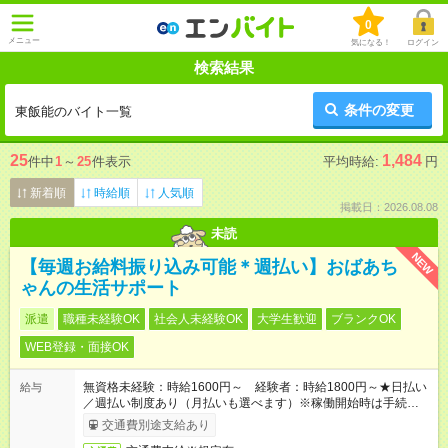
0
メニュー
気になる！
ログイン
検索結果
条件の変更
東飯能のバイト一覧
25
1,484
件中
1
～
25
件表示
平均時給:
円
新着順
時給順
人気順
掲載日：2026.08.08
未読
NEW
【毎週お給料振り込み可能＊週払い】おばあち
ゃんの生活サポート
派遣
職種未経験OK
社会人未経験OK
大学生歓迎
ブランクOK
WEB登録・面接OK
無資格未経験：時給1600円～ 経験者：時給1800円～★日払い
給与
／週払い制度あり（月払いも選べます）※稼働開始時は手続き完
了次第のお支払いとなります。
交通費別途支給あり