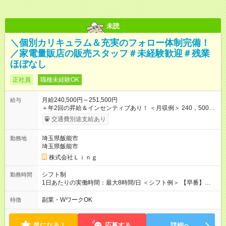
未読
＼個別カリキュラム＆充実のフォロー体制完備！
／家電量販店の販売スタッフ＃未経験歓迎＃残業
ほぼなし
正社員
職種未経験OK
月給240,500円～251,500円
給与
＋年2回の昇給＆インセンティブあり！ ＜月収例＞ 240，500円
～＋インセンティブ＋賞与＋諸手当 ◎経験・能力を考慮し、決
交通費別途支給あり
定します。 ◎残業が発生した場合は、時間外手当を別途全額支
給します。 ＼頑張りが収入に直結！／ あなたの頑張りを正当に
埼玉県飯能市
勤務地
評価するため、年2回の昇給機会を設けています。 さらに、店舗
埼玉県飯能市
目標の達成に応じてインセンティブを支給。 チームで協力して
得られる達成感は格別です♪ また、「家電アドバイザー」などの
株式会社Ｌｉｎｇ
資格を取得すれば、資格手当も支給。 スキルアップが収入アッ
プに繋がる環境です！ 【試用期間】試用期間あり 試用期間の長
シフト制
勤務時間
さ：3ヶ月 ※ 雇用形態と給与に、本採用時と異なる部分がありま
1日あたりの実働時間：最大8時間/日 ＜シフト例＞ 【早番】
す。 雇用形態：中途採用（契約社員） 給与：本採用時と同じで
10:00～19:00 【遅番】12:00～21:00 ◎それぞれのご事情に合わ
す。
せて、できるだけシフトも調整します！ ＼残業はありません！
副業・WワークOK
特徴
／ 基本的には定時にすぐ退勤できる環境。 退勤後は趣味に没
頭、大切な人たちと過ごすなど、プライベートもしっかり大切
にしながらご活躍いただけます♪
気になる！
応募する
詳細へ