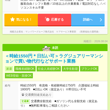
服装自由
/
シフト勤務
/
10名以上の大量募集
/
電話対応なし
/
パ
ソコンスキル不要
気になる！
応募する
詳細へ
掲載元企業名
マンパワーグループ株式会社 ケアサービス事業部 （医療福祉介護関連）
掲載日：2026.08.04
未読
＜時給1550円＊日払い可＞ラグジュアリーマンシ
ョンで買い物代行などサポート業務
派遣
職種未経験OK
社会人未経験OK
大学生歓迎
ブランクOK
WEB登録・面接OK
時給1550円 有資格・有経験時給1750円 介護福祉士時給
給与
1800円 ■日払いOK（規定あり）※即日払い不可
交通費別途支給あり
交通費全額支給 ■ガソリン代も全額支給（規定あ
交通費
り） ■無料駐車場もご相談ください