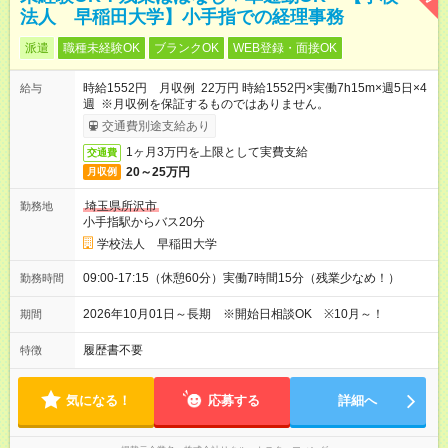
法人 早稲田大学】小手指での経理事務
派遣
職種未経験OK
ブランクOK
WEB登録・面接OK
時給1552円 月収例 22万円 時給1552円×実働7h15m×週5日×4
給与
週 ※月収例を保証するものではありません。
交通費別途支給あり
1ヶ月3万円を上限として実費支給
交通費
20～25万円
月収例
埼玉県所沢市
勤務地
小手指駅からバス20分
学校法人 早稲田大学
09:00-17:15（休憩60分）実働7時間15分（残業少なめ！）
勤務時間
2026年10月01日～長期 ※開始日相談OK ※10月～！
期間
履歴書不要
特徴
気になる！
応募する
詳細へ