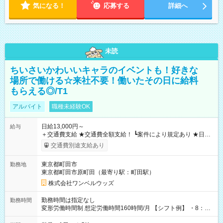
気になる！
応募する
詳細へ
未読
ちいさいかわいいキャラのイベントも！好きな
場所で働ける☆来社不要！働いたその日に給料
もらえる◎/T1
アルバイト
職種未経験OK
日給13,000円～
給与
＋交通費支給 ★交通費全額支給！ ┗案件により規定あり ★日払
いOK！（規定あり） ┗働いたその日に現金GET♪ お仕事後はコ
交通費別途支給あり
ンビニATMから 日払い分を引き落とせます！ 【試用期間】試
用期間なし
東京都町田市
勤務地
東京都町田市原町田（最寄り駅：町田駅）
株式会社ワンベルウッズ
勤務時間は指定なし
勤務時間
変形労働時間制 想定労働時間160時間/月 【シフト例】 ・8：00
～21：00