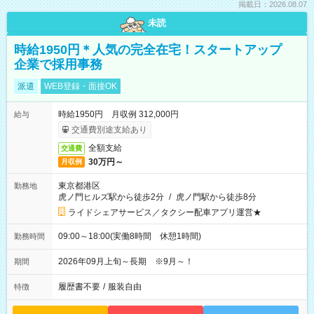
掲載日：2026.08.07
未読
時給1950円＊人気の完全在宅！スタートアップ
企業で採用事務
派遣
WEB登録・面接OK
時給1950円 月収例 312,000円
給与
交通費別途支給あり
全額支給
交通費
30万円～
月収例
東京都港区
勤務地
虎ノ門ヒルズ駅から徒歩2分
/
虎ノ門駅から徒歩8分
ライドシェアサービス／タクシー配車アプリ運営★
09:00～18:00(実働8時間 休憩1時間)
勤務時間
2026年09月上旬～長期 ※9月～！
期間
履歴書不要
/
服装自由
特徴