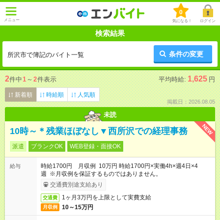
0
メニュー
気になる！
ログイン
検索結果
条件の変更
所沢市で簿記のバイト一覧
2
1,625
件中
1
～
2
件表示
平均時給:
円
新着順
時給順
人気順
掲載日：2026.08.05
未読
NEW
10時～＊残業ほぼなし▼西所沢での経理事務
派遣
ブランクOK
WEB登録・面接OK
時給1700円 月収例 10万円 時給1700円×実働4h×週4日×4
給与
週 ※月収例を保証するものではありません。
交通費別途支給あり
1ヶ月3万円を上限として実費支給
交通費
10～15万円
月収例