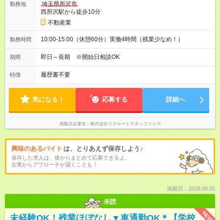
埼玉県所沢市
勤務地
西所沢駅から徒歩10分
不動産業
10:00-15:00（休憩60分）実働4時間（残業少なめ！）
勤務時間
即日～長期 ※開始日相談OK
期間
履歴書不要
特徴
気になる！
応募する
詳細へ
掲載元企業名
株式会社リクルートスタッフィング
興味のあるバイト
は、とりあえず保存しよう♪
保存した求人は、後からまとめて応募できるよ。
企業からアプローチが届くことも！
掲載日：2026.08.05
未読
NEW
未経験OK！残業ほぼなし▼車通勤OK＊【学校