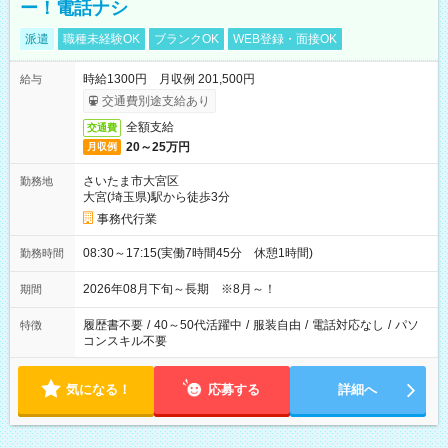
ー！電話ナシ
派遣
職種未経験OK
ブランクOK
WEB登録・面接OK
時給1300円 月収例 201,500円
給与
交通費別途支給あり
全額支給
交通費
20～25万円
月収例
さいたま市大宮区
勤務地
大宮(埼玉県)駅から徒歩3分
事務代行業
08:30～17:15(実働7時間45分 休憩1時間)
勤務時間
2026年08月下旬～長期 ※8月～！
期間
履歴書不要
/
40～50代活躍中
/
服装自由
/
電話対応なし
/
パソ
特徴
コンスキル不要
気になる！
応募する
詳細へ