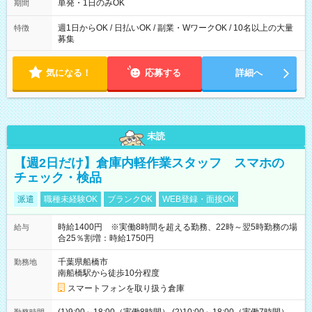
単発・1日のみOK
期間
週1日からOK / 日払いOK / 副業・WワークOK / 10名以上の大量
特徴
募集
気になる！
応募する
詳細へ
未読
【週2日だけ】倉庫内軽作業スタッフ スマホの
チェック・検品
派遣
職種未経験OK
ブランクOK
WEB登録・面接OK
時給1400円 ※実働8時間を超える勤務、22時～翌5時勤務の場
給与
合25％割増：時給1750円
千葉県船橋市
勤務地
南船橋駅から徒歩10分程度
スマートフォンを取り扱う倉庫