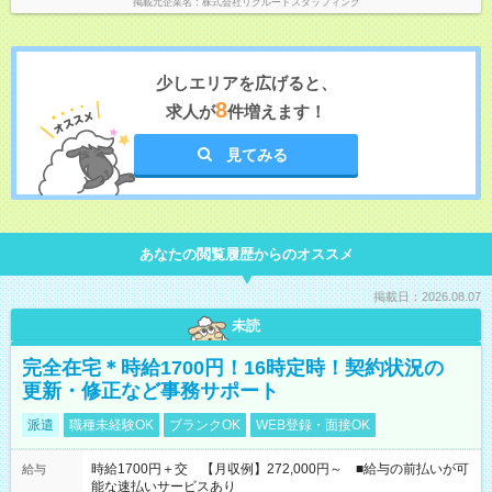
掲載元企業名
株式会社リクルートスタッフィング
少しエリアを広げると、
8
求人が
件増えます！
見てみる
あなたの閲覧履歴からのオススメ
掲載日：2026.08.07
未読
完全在宅＊時給1700円！16時定時！契約状況の
更新・修正など事務サポート
派遣
職種未経験OK
ブランクOK
WEB登録・面接OK
時給1700円＋交 【月収例】272,000円～ ■給与の前払いが可
給与
能な速払いサービスあり