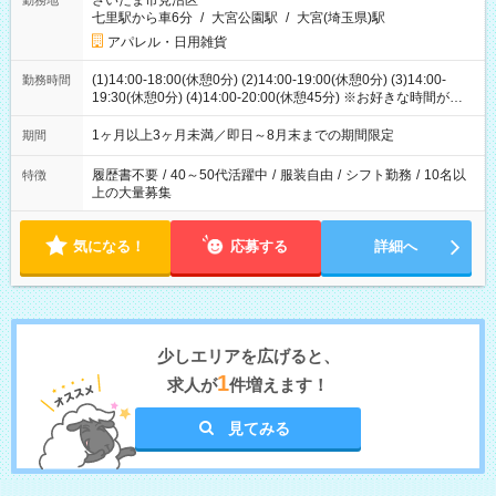
さいたま市見沼区
勤務地
七里駅から車6分
/
大宮公園駅
/
大宮(埼玉県)駅
アパレル・日用雑貨
(1)14:00-18:00(休憩0分) (2)14:00-19:00(休憩0分) (3)14:00-
勤務時間
19:30(休憩0分) (4)14:00-20:00(休憩45分) ※お好きな時間が選べ
ます
1ヶ月以上3ヶ月未満／即日～8月末までの期間限定
期間
履歴書不要
/
40～50代活躍中
/
服装自由
/
シフト勤務
/
10名以
特徴
上の大量募集
気になる！
応募する
詳細へ
少しエリアを広げると、
1
求人が
件増えます！
見てみる