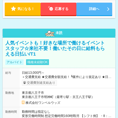
気になる！
応募する
詳細へ
未読
人気イベントも！好きな場所で働けるイベント
スタッフ☆来社不要！働いたその日に給料もら
える日払い/T1
アルバイト
職種未経験OK
日給13,000円～
給与
＋交通費支給 ★交通費全額支給！ ┗案件により規定あり ★日払
いOK！（規定あり） ┗働いたその日に現金GET♪ お仕事後はコ
交通費別途支給あり
ンビニATMから 日払い分を引き落とせます！ 【試用期間】試
用期間なし
東京都八王子市
勤務地
東京都八王子市明神町（最寄り駅：京王八王子駅）
株式会社ワンベルウッズ
勤務時間は指定なし
勤務時間
変形労働時間制 想定労働時間160時間/月 【シフト例】 ・8：00