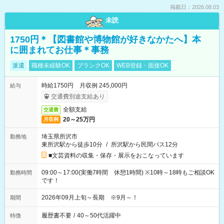
掲載日：2026.08.03
未読
1750円＊【図書館や博物館が好きなかたへ】本
に囲まれてお仕事＊事務
派遣
職種未経験OK
ブランクOK
WEB登録・面接OK
時給1750円 月収例 245,000円
給与
交通費別途支給あり
全額支給
交通費
20～25万円
月収例
埼玉県所沢市
勤務地
東所沢駅から徒歩10分
/
所沢駅から民間バス12分
■文芸資料の収集・保存・展示をおこなっています
09:00～17:00(実働7時間 休憩1時間) ※10時～18時もご相談OK
勤務時間
です！
2026年09月上旬～長期 ※9月～！
期間
履歴書不要
/
40～50代活躍中
特徴