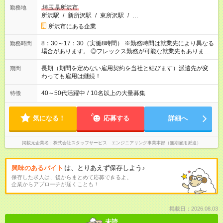
埼玉県所沢市
勤務地
所沢駅
/
新所沢駅
/
東所沢駅
/
…
所沢市にある企業
8：30～17：30（実働8時間） ※勤務時間は就業先により異なる
勤務時間
場合があります。 ◎フレックス勤務が可能な就業先もありま
す。 ◎今よりもさらに働きやすい環境をつくるべく、 働き方
改革に全社をあげて取り組んでいます。
長期（期間を定めない雇用契約を当社と結びます）派遣先が変
期間
わっても雇用は継続！
40～50代活躍中
/
10名以上の大量募集
特徴
気になる！
応募する
詳細へ
掲載元企業名
株式会社スタッフサービス エンジニアリング事業本部（無期雇用派遣）
興味のあるバイト
は、とりあえず保存しよう♪
保存した求人は、後からまとめて応募できるよ。
企業からアプローチが届くことも！
掲載日：2026.08.03
未読