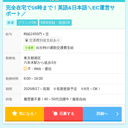
完全在宅で16時まで！英語&日本語＼EC運営サ
ポート／
派遣
ブランクOK
WEB登録・面接OK
時給2450円＋交
給与
交通費別途支給あり
出社時の通勤交通費支給
交通費
東京都港区
勤務地
六本木駅から徒歩3分
IT・Web・通信
9:00～16:00
勤務時間
2026/8/17～長期 ※長期更新予定 ※8月～OK！
期間
履歴書不要
/
40～50代活躍中
/
服装自由
特徴
気になる！
応募する
詳細へ