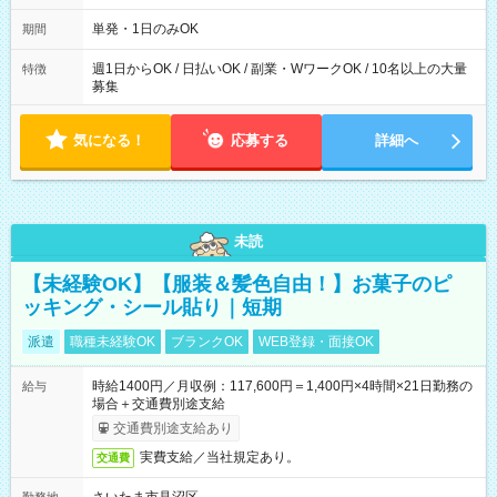
～21：00
単発・1日のみOK
期間
週1日からOK / 日払いOK / 副業・WワークOK / 10名以上の大量
特徴
募集
気になる！
応募する
詳細へ
未読
【未経験OK】【服装＆髪色自由！】お菓子のピ
ッキング・シール貼り｜短期
派遣
職種未経験OK
ブランクOK
WEB登録・面接OK
時給1400円／月収例：117,600円＝1,400円×4時間×21日勤務の
給与
場合＋交通費別途支給
交通費別途支給あり
実費支給／当社規定あり。
交通費