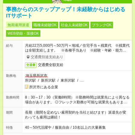
事務からのステップアップ！未経験からはじめる
ITサポート
無期雇用派遣
職種未経験OK
社会人未経験OK
ブランクOK
WEB登録・面接OK
月給22万5,000円～50万円＋地域／住宅手当＋残業代 ※残業代
給与
は全額支給します。 ※各種手当あり ※経験・年齢・能力等を
考慮して加給・優遇します。
交通費別途支給あり
交通費全額支給
交通費
埼玉県所沢市
勤務地
所沢駅
/
新所沢駅
/
東所沢駅
/
…
所沢市にある企業
8：30～17：30（実働8時間） ※勤務時間は就業先により異なる
勤務時間
場合があります。 ◎フレックス勤務が可能な就業先もありま
す。 ◎今よりもさらに働きやすい環境をつくるべく、 働き方
改革に全社をあげて取り組んでいます。
長期（期間を定めない雇用契約を当社と結びます）派遣先が変
期間
わっても雇用は継続！
40～50代活躍中
/
服装自由
/
10名以上の大量募集
特徴