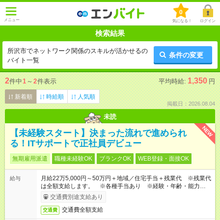
0
メニュー
気になる！
ログイン
検索結果
所沢市でネットワーク関係のスキルが活かせるの
条件の変更
バイト一覧
2
1,350
件中
1
～
2
件表示
平均時給:
円
新着順
時給順
人気順
掲載日：2026.08.04
未読
NEW
【未経験スタート】決まった流れで進められ
る！ITサポートで正社員デビュー
無期雇用派遣
職種未経験OK
ブランクOK
WEB登録・面接OK
月給22万5,000円～50万円＋地域／住宅手当＋残業代 ※残業代
給与
は全額支給します。 ※各種手当あり ※経験・年齢・能力等を
考慮して加給・優遇します。
交通費別途支給あり
交通費全額支給
交通費