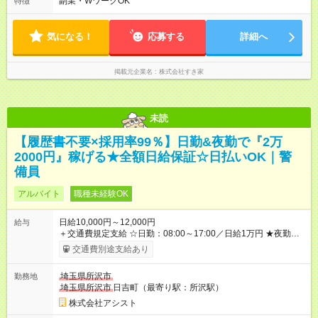
副業・WワークOK
特徴
す。
気になる！
応募する
詳細へ
掲載元企業名
株式会社すき家
未読
【履歴書不要×採用率99％】日勤&夜勤で『2万
2000円』稼げる★全額日給保証☆日払いOK｜警
備員
アルバイト
職種未経験OK
日給10,000円～12,000円
給与
＋交通費規定支給 ☆日勤：08:00～17:00／日給1万円 ★夜勤：
20:00～05:00／日給1万2000円 -:+:-:+:-:+:-:+:-:+:- 日勤＋夜勤で 1
交通費別途支給あり
日『2万2000円』も稼げる！ -:+:-:+:-:+:-:+:-:+:- ■選べる支払い方
法 ┗日払い・週払い・月払いOK！ さらに手渡し・振込まで選
埼玉県所沢市
勤務地
べる！ 日払いは、当日に『現金全額』手渡しです♪ ■残業手当
埼玉県所沢市
日吉町（最寄り駅：所沢駅）
別途支給 ■日給全額保障あり ┗予定時間より早く終わっても日給
は満額支給！ ■資格手当あり ┗施設警備2級など 【試用期間】
株式会社アシスト
試用期間なし