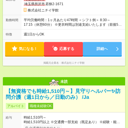
埼玉県所沢市
若狭2-1671
株式会社ニチイ学館
平均労働時間：1ヶ月あたり47時間 ＜シフト例＞ 8:30～
勤務時間
17:15（休憩60分） ※更衣時間は別途支給いたします（前後5
分・合計10分） ※勤務日数はご相談に応じます ＜勤務例＞ 月6
日勤務 → 所定労働時間 47時間 月9日勤務 → 所定労働時間 70時
週1日からOK
特徴
間 平均労働時間：1ヶ月あたり47時間 ＜シフト例＞ 8:30～
17:15（休憩60分） ※更衣時間は別途支給いたします（前後5
分・合計10分） ※勤務日数はご相談に応じます ＜勤務例＞ 月6
気になる！
応募する
詳細へ
日勤務 → 所定労働時間 47時間 月9日勤務 → 所定労働時間 70時
間
掲載元企業名
株式会社ニチイ学館
未読
【無資格でも時給1,510円～】見守りヘルパー✨訪
問介護（週1日から／日勤のみ） /Ja
アルバイト
職種未経験OK
時給1,510円～
給与
時給1,510円以上 ※交通費一部支給（既定あり） ※経験・能力を
考慮して決定します 【収入例】 週1回勤務の場合：1,510円×8時