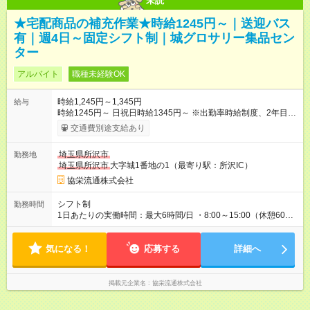
未読
★宅配商品の補充作業★時給1245円～｜送迎バス
有｜週4日～固定シフト制｜城グロサリー集品セン
ター
アルバイト
職種未経験OK
時給1,245円～1,345円
給与
時給1245円～ 日祝日時給1345円～ ※出勤率時給制度、2年目の
時給は＋最大25円！（出勤率に応じます） ※夏冬慰労金制度、
交通費別途支給あり
年額最大10万円支給！（勤続年数に応じます） 【試用期間】試
用期間あり 試用期間の長さ：1ヶ月 雇用形態、給与は本採用時
埼玉県所沢市
勤務地
と同じです。
埼玉県所沢市
大字城1番地の1（最寄り駅：所沢IC）
協栄流通株式会社
シフト制
勤務時間
1日あたりの実働時間：最大6時間/日 ・8:00～15:00（休憩60
分） ・8:00～13:00（休憩10分） ※ご希望の時間帯をお選びく
ださい 勤務曜日：月・火・水・木・日 ※週4日からOK ※固定シ
気になる！
フト制
応募する
詳細へ
掲載元企業名
協栄流通株式会社