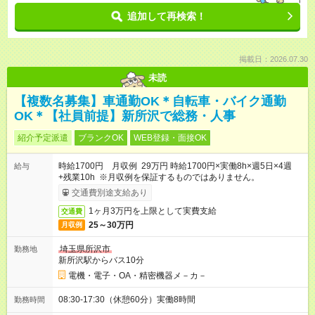
追加して再検索！
掲載日：2026.07.30
未読
【複数名募集】車通勤OK＊自転車・バイク通勤
OK＊【社員前提】新所沢で総務・人事
紹介予定派遣
ブランクOK
WEB登録・面接OK
時給1700円 月収例 29万円 時給1700円×実働8h×週5日×4週
給与
+残業10h ※月収例を保証するものではありません。
交通費別途支給あり
1ヶ月3万円を上限として実費支給
交通費
25～30万円
月収例
埼玉県所沢市
勤務地
新所沢駅からバス10分
電機・電子・OA・精密機器メ－カ－
08:30-17:30（休憩60分）実働8時間
勤務時間