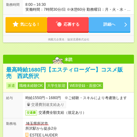
8:00～16:30
勤務時間
実働時間：7時間30分/日 ※休憩60分 勤務曜日：月・火・水・
金・日 ※週4日からOK
気になる！
応募する
詳細へ
掲載元企業名
協栄流通株式会社
未読
最高時給1680円【エスティローダー】コスメ販
売 西武所沢
派遣
職種未経験OK
大学生歓迎
WEB登録・面接OK
時給1550円～1680円 ※ご経験・スキルにより考慮致します
給与
交通費別途支給あり
交通費全額支給（規定あり）
交通費
埼玉県所沢市
勤務地
所沢駅から徒歩2分
ESTEE LAUDER