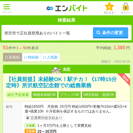
0
メニュー
気になる！
ログイン
検索結果
条件の変更
所沢市で正社員登用ありのバイト一覧
51
1,380
件中
1
～
50
件表示
平均時給:
円
新着順
時給順
人気順
掲載日：2026.08.06
未読
NEW
【社員前提】未経験OK！駅チカ！《17時15分
定時》所沢航空記念館での総務業務
紹介予定派遣
職種未経験OK
ブランクOK
WEB登録・面接OK
時給1650円 月収例 25万円 時給1650円×実働7h15m×週5日×4
給与
週+残業10h ※月収例を保証するものではありません。
交通費別途支給あり
1ヶ月3万円を上限として実費支給
交通費
25～30万円
月収例