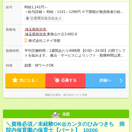
時給1,141円～
給与
＜給与詳細＞ 時給：1141～1296円 ※下限額が無資格者の給与
です。 【試用期間】試用期間あり 試用期間の長さ：3ヶ月 雇用
交通費別途支給あり
形態、給与は本採用時と同じです。
埼玉県所沢市
勤務地
埼玉県所沢市
東狭山ケ丘3-682-6
株式会社ニチイ学館
平均労働時間：1週間あたり40時間 【0:00～24:00】の間でシフ
勤務時間
トを組みます。 拠点・サービスによりシフト・勤務時間は異な
ります。 ＜シフト例＞ 早番：7:30～16:30 日勤：9:00～18:00
遅番：11:00～20:00 夜勤：16:30～翌9:30 ※上記は一例です。
副業・WワークOK
特徴
※働き方は柔軟にご相談いただけます。 平均労働時間：1週間あ
たり40時間 【0:00～24:00】の間でシフトを組みます。 拠点・
サービスによりシフト・勤務時間は異なります。 ＜シフト例＞
気になる！
応募する
詳細へ
早番：7:30～16:30 日勤：9:00～18:00 遅番：11:00～20:00 夜
勤：16:30～翌9:30 ※上記は一例です。 ※働き方は柔軟にご相談
いただけます。
掲載元企業名
株式会社ニチイ学館
未読
＼資格必須／未経験OK◎カンタのひみつきち 病
院内保育園の保育士【パート】_10200