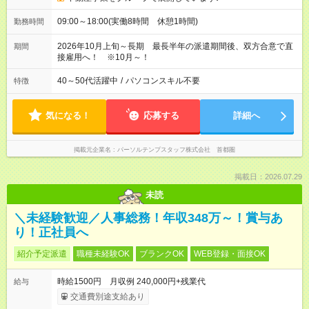
09:00～18:00(実働8時間 休憩1時間)
勤務時間
2026年10月上旬～長期 最長半年の派遣期間後、双方合意で直
期間
接雇用へ！ ※10月～！
40～50代活躍中
/
パソコンスキル不要
特徴
気になる！
応募する
詳細へ
掲載元企業名
パーソルテンプスタッフ株式会社 首都圏
掲載日：2026.07.29
未読
＼未経験歓迎／人事総務！年収348万～！賞与あ
り！正社員へ
紹介予定派遣
職種未経験OK
ブランクOK
WEB登録・面接OK
時給1500円 月収例 240,000円+残業代
給与
交通費別途支給あり