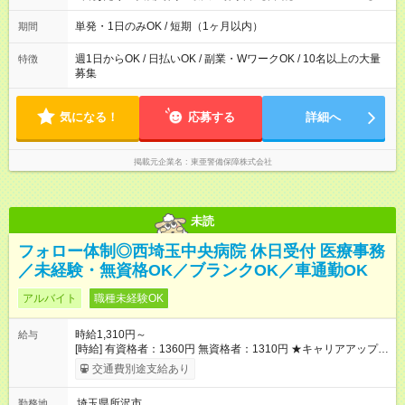
支給 【試用期間】試用期間なし
勤】20:00～翌5:00 ・【日勤のみ】【夜勤のみ】もOK♪ ・自分
の都合に合わせて稼げます◎ ・シフトの申告は電話・メールで
単発・1日のみOK / 短期（1ヶ月以内）
期間
OK♪ ┗お仕事したい日を電話かメールで連絡！ ★週5勤務や、プ
ライベートの予定に 合わせて好きな時など、自由に働けます
週1日からOK / 日払いOK / 副業・WワークOK / 10名以上の大量
特徴
募集
気になる！
応募する
詳細へ
掲載元企業名
東亜警備保障株式会社
未読
フォロー体制◎西埼玉中央病院 休日受付 医療事務
／未経験・無資格OK／ブランクOK／車通勤OK
アルバイト
職種未経験OK
時給1,310円～
給与
[時給] 有資格者：1360円 無資格者：1310円 ★キャリアアップ制
度あり 進級により給与がアップします！ 【試用期間】試用期間
交通費別途支給あり
あり 試用期間の長さ：3ヶ月 雇用形態、給与は本採用時と同じ
です。
埼玉県所沢市
勤務地