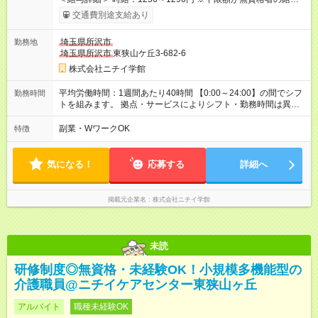
です。 【試用期間】試用期間あり 試用期間の長さ：3ヶ月 雇用
交通費別途支給あり
形態、給与は本採用時と同じです。
埼玉県所沢市
勤務地
埼玉県所沢市
東狭山ケ丘3-682-6
株式会社ニチイ学館
平均労働時間：1週間あたり40時間 【0:00～24:00】の間でシフ
勤務時間
トを組みます。 拠点・サービスによりシフト・勤務時間は異な
ります。 ＜シフト例＞ 早番：7:30～16:30 日勤：9:00～18:00
遅番：10:30～19:30 夜勤：16:30～翌9:30 ※上記は一例です。
副業・WワークOK
特徴
※勤務日数や時間帯はご相談ください。 平均労働時間：1週間あ
たり40時間 【0:00～24:00】の間でシフトを組みます。 拠点・
サービスによりシフト・勤務時間は異なります。 ＜シフト例＞
気になる！
応募する
詳細へ
早番：7:30～16:30 日勤：9:00～18:00 遅番：10:30～19:30 夜
勤：16:30～翌9:30 ※上記は一例です。 ※勤務日数や時間帯はご
相談ください。
掲載元企業名
株式会社ニチイ学館
未読
研修制度◎無資格・未経験OK！小規模多機能型の
介護職員@ニチイケアセンター東狭山ヶ丘
アルバイト
職種未経験OK