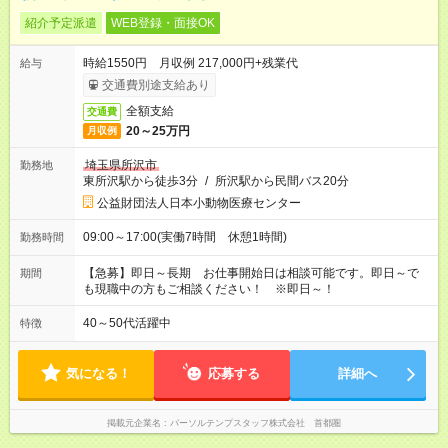
紹介予定派遣
WEB登録・面接OK
時給1550円 月収例 217,000円+残業代
給与
交通費別途支給あり
全額支給
交通費
20～25万円
月収例
埼玉県所沢市
勤務地
東所沢駅から徒歩3分
/
所沢駅から民間バス20分
公益財団法人日本小動物医療センター
09:00～17:00(実働7時間 休憩1時間)
勤務時間
【急募】即日～長期 お仕事開始日は相談可能です。即日～で
期間
も現職中の方もご相談ください！ ※即日～！
40～50代活躍中
特徴
気になる！
応募する
詳細へ
掲載元企業名
パーソルテンプスタッフ株式会社 首都圏