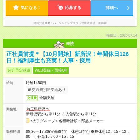
気になる！
応募する
詳細へ
掲載元企業名
パーソルテンプスタッフ株式会社 首都圏
掲載日：2026.07.14
未読
正社員前提＊【10月開始】新所沢！年間休日126
日！福利厚生も充実！人事・採用
紹介予定派遣
WEB登録・面接OK
時給1450円
給与
交通費別途支給あり
全額支給
交通費
埼玉県所沢市
勤務地
新所沢駅から車11分
/
入曽駅から車11分
<大手グループ＞各種時計類・部品メーカー
08:30～17:30(実働8時間 休憩1時間) ※昼休憩12：15～13：
勤務時間
00 小休憩15：00～15：15