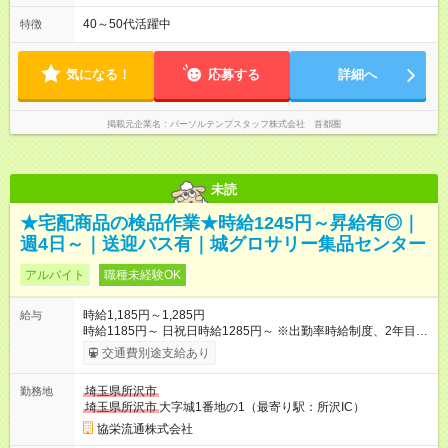
40～50代活躍中
特徴
気になる！
応募する
詳細へ
掲載元企業名
パーソルテンプスタッフ株式会社 首都圏
未読
★宅配商品の検品作業★時給1245円～昇給有◎｜
週4日～｜送迎バス有｜城グロサリー集品センター
アルバイト
職種未経験OK
時給1,185円～1,285円
給与
時給1185円～ 日祝日時給1285円～ ※出勤率時給制度、2年目の
時給は＋最大25円！（出勤率に応じます） ※夏冬慰労金制度、
交通費別途支給あり
年額最大10万円支給！（勤続年数に応じます） 【試用期間】試
用期間あり 試用期間の長さ：1ヶ月 雇用形態、給与は本採用時
埼玉県所沢市
勤務地
と同じです。
埼玉県所沢市
大字城1番地の1（最寄り駅：所沢IC）
協栄流通株式会社