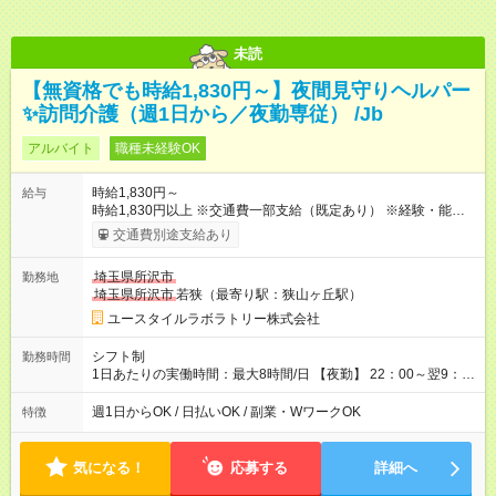
未読
【無資格でも時給1,830円～】夜間見守りヘルパー
✨訪問介護（週1日から／夜勤専従） /Jb
アルバイト
職種未経験OK
時給1,830円～
給与
時給1,830円以上 ※交通費一部支給（既定あり） ※経験・能力を
考慮して決定します 【収入例】 週1回勤務の場合：1,830円×8時
交通費別途支給あり
間×4回=5万8,560円 週3回勤務の場合：1,830円×8時間×12回
=17万5,680円 【試用期間】試用期間あり 試用期間の長さ：2ヶ
埼玉県所沢市
勤務地
月 ※ 雇用形態と給与に、本採用時と異なる部分があります。 雇
埼玉県所沢市
若狭（最寄り駅：狭山ヶ丘駅）
用形態：本採用時と同じです。 給与：時給 1,580円以上
ユースタイルラボラトリー株式会社
シフト制
勤務時間
1日あたりの実働時間：最大8時間/日 【夜勤】 22：00～翌9：
00 ※週1日～OK ／ 夜勤専従 ＊＊ 勤務時間例 ＊＊ ■22時か
ら翌7時 ■23時から翌8時 ■24時から翌9時 など ※上記の時間
週1日からOK / 日払いOK / 副業・WワークOK
特徴
内で8時間勤務（休憩1時間）ご利用者様により、時間は異なり
ます。 ※曜日固定（毎週同じ曜日での勤務となります）
気になる！
応募する
詳細へ