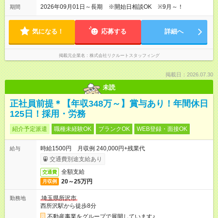
2026年09月01日～長期 ※開始日相談OK ※9月～！
期間
気になる！
応募する
詳細へ
掲載元企業名
株式会社リクルートスタッフィング
掲載日：2026.07.30
未読
正社員前提＊【年収348万～】賞与あり！年間休日
125日！採用・労務
紹介予定派遣
職種未経験OK
ブランクOK
WEB登録・面接OK
時給1500円 月収例 240,000円+残業代
給与
交通費別途支給あり
全額支給
交通費
20～25万円
月収例
埼玉県所沢市
勤務地
西所沢駅から徒歩8分
不動産事業をグループで展開しています♪