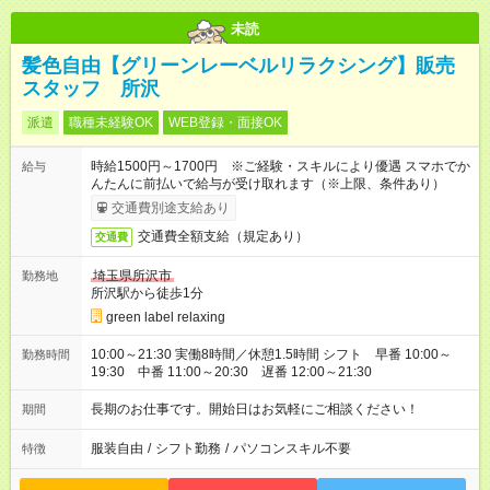
未読
髪色自由【グリーンレーベルリラクシング】販売
スタッフ 所沢
派遣
職種未経験OK
WEB登録・面接OK
時給1500円～1700円 ※ご経験・スキルにより優遇 スマホでか
給与
んたんに前払いで給与が受け取れます（※上限、条件あり）
交通費別途支給あり
交通費全額支給（規定あり）
交通費
埼玉県所沢市
勤務地
所沢駅から徒歩1分
green label relaxing
10:00～21:30 実働8時間／休憩1.5時間 シフト 早番 10:00～
勤務時間
19:30 中番 11:00～20:30 遅番 12:00～21:30
長期のお仕事です。開始日はお気軽にご相談ください！
期間
服装自由
/
シフト勤務
/
パソコンスキル不要
特徴