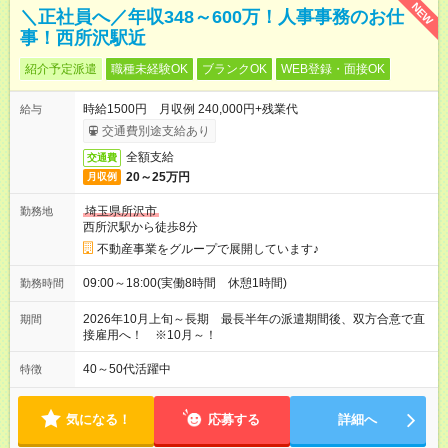
NEW
＼正社員へ／年収348～600万！人事事務のお仕
事！西所沢駅近
紹介予定派遣
職種未経験OK
ブランクOK
WEB登録・面接OK
時給1500円 月収例 240,000円+残業代
給与
交通費別途支給あり
全額支給
交通費
20～25万円
月収例
埼玉県所沢市
勤務地
西所沢駅から徒歩8分
不動産事業をグループで展開しています♪
09:00～18:00(実働8時間 休憩1時間)
勤務時間
2026年10月上旬～長期 最長半年の派遣期間後、双方合意で直
期間
接雇用へ！ ※10月～！
40～50代活躍中
特徴
気になる！
応募する
詳細へ