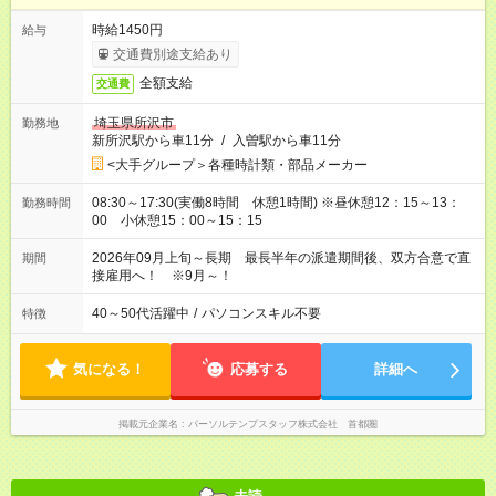
時給1450円
給与
交通費別途支給あり
全額支給
交通費
埼玉県所沢市
勤務地
新所沢駅から車11分
/
入曽駅から車11分
<大手グループ＞各種時計類・部品メーカー
08:30～17:30(実働8時間 休憩1時間) ※昼休憩12：15～13：
勤務時間
00 小休憩15：00～15：15
2026年09月上旬～長期 最長半年の派遣期間後、双方合意で直
期間
接雇用へ！ ※9月～！
40～50代活躍中
/
パソコンスキル不要
特徴
気になる！
応募する
詳細へ
掲載元企業名
パーソルテンプスタッフ株式会社 首都圏