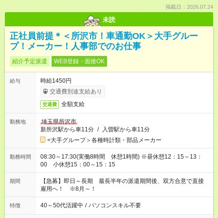
掲載日：2026.07.24
未読
正社員前提＊＜所沢市！車通勤OK＞大手グルー
プ！メーカー！人事部でのお仕事
紹介予定派遣
WEB登録・面接OK
時給1450円
給与
交通費別途支給あり
全額支給
交通費
埼玉県所沢市
勤務地
新所沢駅から車11分
/
入曽駅から車11分
<大手グループ＞各種時計類・部品メーカー
08:30～17:30(実働8時間 休憩1時間) ※昼休憩12：15～13：
勤務時間
00 小休憩15：00～15：15
【急募】即日～長期 最長半年の派遣期間後、双方合意で直接
期間
雇用へ！ ※8月～！
40～50代活躍中
/
パソコンスキル不要
特徴