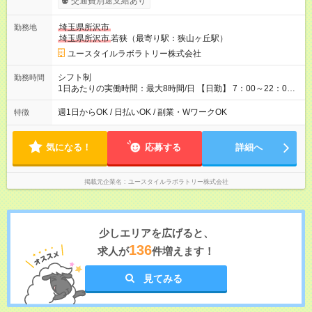
交通費別途支給あり
間×4回=4万8,320円 週3回勤務の場合：1,510円×8時間×12回
=14万4,960円 週5回勤務の場合：1,510円×8時間×20回=24万
埼玉県所沢市
勤務地
1,600円 【試用期間】試用期間あり 試用期間の長さ：2ヶ月
埼玉県所沢市
若狭（最寄り駅：狭山ヶ丘駅）
※ 雇用形態と給与に、本採用時と異なる部分があります。 雇用
形態：本採用時と同じです。 給与：時給 1,150円以上
ユースタイルラボラトリー株式会社
シフト制
勤務時間
1日あたりの実働時間：最大8時間/日 【日勤】 7：00～22：00
の間で8時間勤務（休憩時間は法定通り） ※週1日～OK ／ 夜勤
なし ＊＊ 勤務時間例 ＊＊ ■8時から17時 ■9時から18時 ■10
週1日からOK / 日払いOK / 副業・WワークOK
特徴
時から19時 ■12時から21時 など ※訪問先により変動 ※曜日固
定（毎週同じ曜日勤務）
気になる！
応募する
詳細へ
掲載元企業名
ユースタイルラボラトリー株式会社
少しエリアを広げると、
136
求人が
件増えます！
見てみる