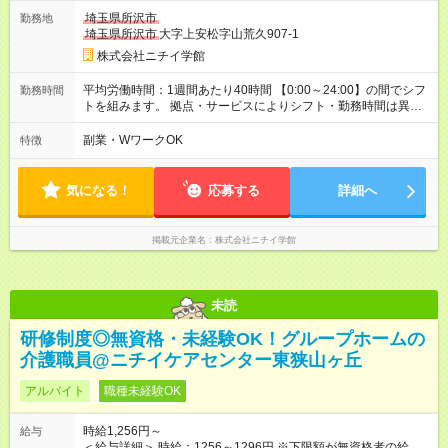
埼玉県所沢市
勤務地
埼玉県所沢市
大字上安松字山荒久907-1
株式会社ニチイ学館
平均労働時間：1週間あたり40時間 【0:00～24:00】の間でシフ
勤務時間
トを組みます。 拠点・サービスによりシフト・勤務時間は異な
ります。 ＜シフト例＞ 早番：7:30～16:30 日勤：9:00～18:00
遅番：11:00～20:00 夜勤：16:30～翌9:30 ※上記は一例です。
副業・WワークOK
特徴
※働き方は柔軟にご相談いただけます。 平均労働時間：1週間あ
たり40時間 【0:00～24:00】の間でシフトを組みます。 拠点・
サービスによりシフト・勤務時間は異なります。 ＜シフト例＞
気になる！
応募する
詳細へ
早番：7:30～16:30 日勤：9:00～18:00 遅番：11:00～20:00 夜
勤：16:30～翌9:30 ※上記は一例です。 ※働き方は柔軟にご相談
いただけます。
掲載元企業名
株式会社ニチイ学館
未読
研修制度◎無資格・未経験OK！グループホームの
介護職員@ニチイケアセンター東狭山ヶ丘
アルバイト
職種未経験OK
時給1,256円～
給与
＜給与詳細＞ 時給：1256～1296円 ※下限額が無資格者の給与