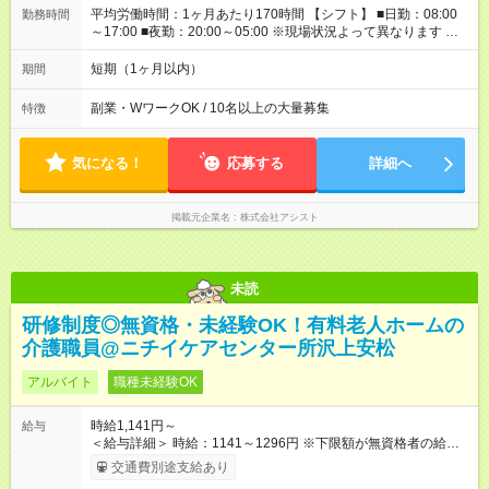
平均労働時間：1ヶ月あたり170時間 【シフト】 ■日勤：08:00
勤務時間
～17:00 ■夜勤：20:00～05:00 ※現場状況よって異なります ※早
く終われば1現場4～8時間勤務もあり ☆週3～勤務OK！ ☆現場
が早く終わっても日給全額保証！ ☆ご希望の方は「日勤＋夜
短期（1ヶ月以内）
期間
勤」も可能！ 平均労働時間：1ヶ月あたり170時間 【シフト】 ■
日勤：08:00～17:00 ■夜勤：20:00～05:00 ※現場状況よって異
副業・WワークOK / 10名以上の大量募集
特徴
なります ※早く終われば1現場4～8時間勤務もあり ☆週3～勤務
OK！ ☆現場が早く終わっても日給全額保証！ ☆ご希望の方は
「日勤＋夜勤」も可能！
気になる！
応募する
詳細へ
掲載元企業名
株式会社アシスト
未読
研修制度◎無資格・未経験OK！有料老人ホームの
介護職員@ニチイケアセンター所沢上安松
アルバイト
職種未経験OK
時給1,141円～
給与
＜給与詳細＞ 時給：1141～1296円 ※下限額が無資格者の給与
です。 【試用期間】試用期間あり 試用期間の長さ：3ヶ月 雇用
交通費別途支給あり
形態、給与は本採用時と同じです。