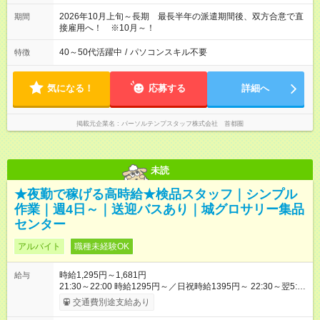
2026年10月上旬～長期 最長半年の派遣期間後、双方合意で直
期間
接雇用へ！ ※10月～！
40～50代活躍中
/
パソコンスキル不要
特徴
気になる！
応募する
詳細へ
掲載元企業名
パーソルテンプスタッフ株式会社 首都圏
未読
★夜勤で稼げる高時給★検品スタッフ｜シンプル
作業｜週4日～｜送迎バスあり｜城グロサリー集品
センター
アルバイト
職種未経験OK
時給1,295円～1,681円
給与
21:30～22:00 時給1295円～／日祝時給1395円～ 22:30～翌5:00
時給1556円～／日祝時給1681円～ 05:00～06:00 時給1295円～
交通費別途支給あり
／日祝時給1395円～ ※出勤率時給制度、時給＋最大25円！（出