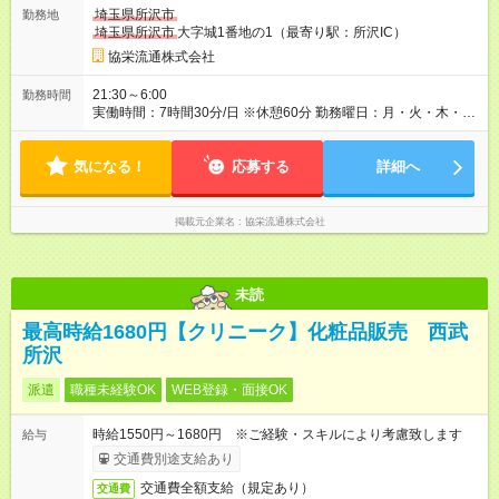
勤率等の条件に応じます） ※夏冬慰労金制度、年額最大10万円
埼玉県所沢市
勤務地
支給！（勤続年数等の条件に応じます） 【試用期間】試用期間
埼玉県所沢市
大字城1番地の1（最寄り駅：所沢IC）
あり 試用期間の長さ：1ヶ月 雇用形態、給与は本採用時と同じ
です。
協栄流通株式会社
21:30～6:00
勤務時間
実働時間：7時間30分/日 ※休憩60分 勤務曜日：月・火・木・
土・日 ※週4日からOK！
気になる！
応募する
詳細へ
掲載元企業名
協栄流通株式会社
未読
最高時給1680円【クリニーク】化粧品販売 西武
所沢
派遣
職種未経験OK
WEB登録・面接OK
時給1550円～1680円 ※ご経験・スキルにより考慮致します
給与
交通費別途支給あり
交通費全額支給（規定あり）
交通費