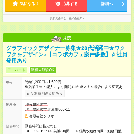
気になる！
応募する
詳細へ
掲載元企業名
株式会社iDA
未読
グラフィックデザイナー募集★20代活躍中★ワク
ワクをデザイン♪【コラボカフェ案件多数】☆社員
登用あり
アルバイト
職種未経験OK
時給1,200円～1,500円
給与
※残業手当・能力により随時昇給 ※スキル経験により変更あり
【試用期間】試用期間あり 試用期間の長さ：3ヶ月 雇用形態、
交通費別途支給あり
給与は本採用時と同じです。
埼玉県所沢市
勤務地
埼玉県所沢市
北原町866-11
有限会社クリオ
勤務時間は指定なし
勤務時間
10：00～19：00 実働8時間 ※残業や勤務時間・勤務日数は応