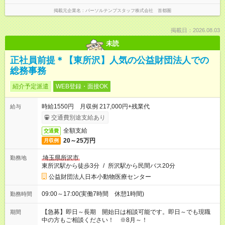
掲載元企業名
パーソルテンプスタッフ株式会社 首都圏
掲載日：2026.08.03
未読
正社員前提＊【東所沢】人気の公益財団法人での
総務事務
紹介予定派遣
WEB登録・面接OK
時給1550円 月収例 217,000円+残業代
給与
交通費別途支給あり
全額支給
交通費
20～25万円
月収例
埼玉県所沢市
勤務地
東所沢駅から徒歩3分
/
所沢駅から民間バス20分
公益財団法人日本小動物医療センター
09:00～17:00(実働7時間 休憩1時間)
勤務時間
【急募】即日～長期 開始日は相談可能です。即日～でも現職
期間
中の方もご相談ください！ ※8月～！