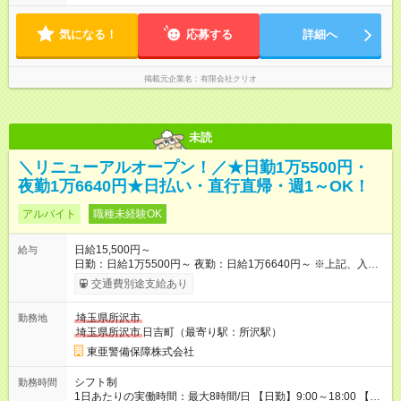
相談
気になる！
応募する
詳細へ
掲載元企業名
有限会社クリオ
未読
＼リニューアルオープン！／★日勤1万5500円・
夜勤1万6640円★日払い・直行直帰・週1～OK！
アルバイト
職種未経験OK
日給15,500円～
給与
日勤：日給1万5500円～ 夜勤：日給1万6640円～ ※上記、入社
祝手当4000円含む(25勤務まで) ┗新任研修の終了から100日以内
交通費別途支給あり
┗規定あり ／ 経験や年齢を問わず、 頑張った方全員に支給され
ます！ ＼ ■日給保証あり！ お仕事が早く終わっても、 その日の
埼玉県所沢市
勤務地
日給は全額支給！ ■月22日以上勤務すると… 日給1000円UP！ ■
埼玉県所沢市
日吉町（最寄り駅：所沢駅）
日払い・週払い・前払いOK！ 給与即時払いサービス『クリア
(CRIA)』で 最短当日にコンビニATMから 現金で給与を受け取れ
東亜警備保障株式会社
ます♪ ※稼働分・規定あり ■法定研修(7h×3日間)中も 手当をしっ
かり【3万円】支給！ ┗研修手当の一部(9，000円)は手渡しで支
シフト制
勤務時間
給 ┗昼食代も別途支給(500円×3日間） ┗研修期間中も交通費全額
1日あたりの実働時間：最大8時間/日 【日勤】9:00～18:00 【夜