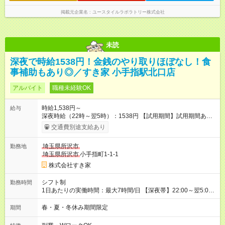
掲載元企業名
ユースタイルラボラトリー株式会社
未読
深夜で時給1538円！金銭のやり取りほぼなし！食
事補助もあり◎／すき家 小手指駅北口店
アルバイト
職種未経験OK
時給1,538円～
給与
深夜時給（22時～翌5時）：1538円 【試用期間】試用期間あり
試用期間の長さ：1ヶ月 雇用形態、給与は本採用時と同じです。
交通費別途支給あり
試用期間の実態は30日（※条件変更なし）ですが、切り上げで
一ヶ月とさせていただきます。 研修制度あり：15時間(研修中も
埼玉県所沢市
勤務地
同時給）
埼玉県所沢市
小手指町1-1-1
株式会社すき家
シフト制
勤務時間
1日あたりの実働時間：最大7時間/日 【深夜帯】22:00～翌5:00
週2日～・1日2h～OK◎ ※22:00から翌5:00までは18歳以上の方
のみ勤務可能です（18歳未満の深夜業務禁止のため） ★深夜で
春・夏・冬休み期間限定
期間
も安心して働けます★ すき家では、ワンオペを禁止していま
す。 必ず、2名以上での勤務を行いますので、安心して働けま