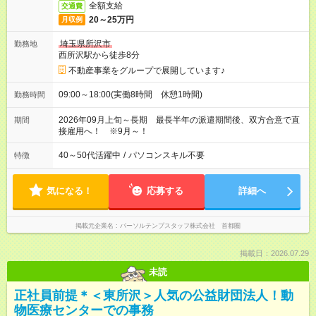
全額支給
交通費
20～25万円
月収例
埼玉県所沢市
勤務地
西所沢駅から徒歩8分
不動産事業をグループで展開しています♪
09:00～18:00(実働8時間 休憩1時間)
勤務時間
2026年09月上旬～長期 最長半年の派遣期間後、双方合意で直
期間
接雇用へ！ ※9月～！
40～50代活躍中
/
パソコンスキル不要
特徴
気になる！
応募する
詳細へ
掲載元企業名
パーソルテンプスタッフ株式会社 首都圏
掲載日：2026.07.29
未読
正社員前提＊＜東所沢＞人気の公益財団法人！動
物医療センターでの事務