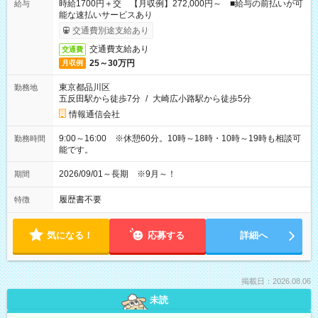
時給1700円＋交 【月収例】272,000円～ ■給与の前払いが可
給与
能な速払いサービスあり
交通費別途支給あり
交通費支給あり
交通費
25～30万円
月収例
東京都品川区
勤務地
五反田駅から徒歩7分
/
大崎広小路駅から徒歩5分
情報通信会社
9:00～16:00 ※休憩60分。10時～18時・10時～19時も相談可
勤務時間
能です。
2026/09/01～長期 ※9月～！
期間
履歴書不要
特徴
気になる！
応募する
詳細へ
掲載日：2026.08.06
未読