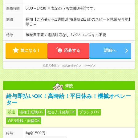
5:30～14:30 ※表記のうち実働8時間です。
勤務時間
長期【ご応募から1週間以内(最短2日目)のスピード就業が可能】
期間
即日～
履歴書不要
/
電話対応なし
/
パソコンスキル不要
特徴
気になる！
応募する
詳細へ
掲載元企業名
株式会社テクノ・サービス
未読
給与即払いOK！高時給！平日休み！機械オペレー
ター
派遣
職種未経験OK
社会人未経験OK
ブランクOK
WEB登録・面接OK
時給1500円
給与