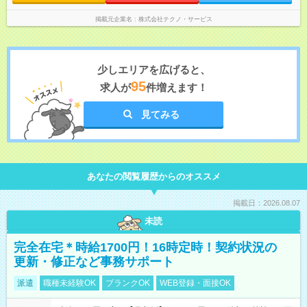
掲載元企業名
株式会社テクノ・サービス
少しエリアを広げると、
95
求人が
件増えます！
見てみる
あなたの閲覧履歴からのオススメ
掲載日：2026.08.07
未読
完全在宅＊時給1700円！16時定時！契約状況の
更新・修正など事務サポート
派遣
職種未経験OK
ブランクOK
WEB登録・面接OK