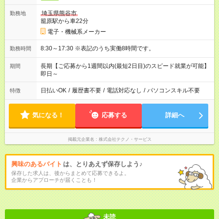
埼玉県熊谷市
勤務地
籠原駅から車22分
電子・機械系メーカー
8:30～17:30 ※表記のうち実働8時間です。
勤務時間
長期【ご応募から1週間以内(最短2日目)のスピード就業が可能】
期間
即日～
日払いOK
/
履歴書不要
/
電話対応なし
/
パソコンスキル不要
特徴
気になる！
応募する
詳細へ
掲載元企業名
株式会社テクノ・サービス
興味のあるバイト
は、とりあえず保存しよう♪
保存した求人は、後からまとめて応募できるよ。
企業からアプローチが届くことも！
未読