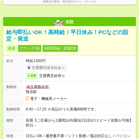
掲載元企業名
株式会社テクノ・サービス
未読
給与即払いOK！高時給！平日休み！PCなどの設
定・発送
派遣
ブランクOK
WEB登録・面接OK
時給1300円
給与
交通費別途支給あり
交通費支給有り
交通費
埼玉県熊谷市
勤務地
熊谷駅
電子・機械系メーカー
8:40～17:25 ※表記のうち実働8時間です。
勤務時間
長期【ご応募から1週間以内(最短2日目)のスピード就業が可能】
期間
即日～
日払いOK
/
履歴書不要
/
シフト勤務
/
電話対応なし
/
パソコン
特徴