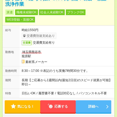
洗浄作業
派遣
職種未経験OK
社会人未経験OK
ブランクOK
WEB登録・面接OK
時給1550円
給与
交通費別途支給あり
交通費支給有り
交通費
埼玉県熊谷市
勤務地
籠原駅
素材系メーカー
8:30～17:00 ※表記のうち実働7時間30分です。
勤務時間
長期【ご応募から1週間以内(最短2日目)のスピード就業が可能】
期間
即日～
日払いOK
/
履歴書不要
/
電話対応なし
/
パソコンスキル不要
特徴
気になる！
応募する
詳細へ