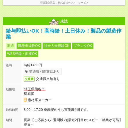
掲載元企業名
株式会社テクノ・サービス
未読
給与即払いOK！高時給！土日休み！製品の製造作
業
派遣
職種未経験OK
社会人未経験OK
ブランクOK
WEB登録・面接OK
時給1450円
給与
交通費別途支給あり
交通費支給有り
交通費
埼玉県熊谷市
勤務地
籠原駅
素材系メーカー
8:00～17:20 ※表記のうち実働8時間です。
勤務時間
長期【ご応募から1週間以内(最短2日目)のスピード就業が可能】
期間
即日～