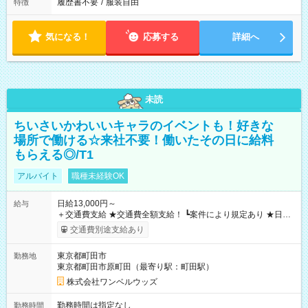
履歴書不要
/
服装自由
特徴
気になる！
応募する
詳細へ
未読
ちいさいかわいいキャラのイベントも！好きな
場所で働ける☆来社不要！働いたその日に給料
もらえる◎/T1
アルバイト
職種未経験OK
日給13,000円～
給与
＋交通費支給 ★交通費全額支給！ ┗案件により規定あり ★日払
いOK！（規定あり） ┗働いたその日に現金GET♪ お仕事後はコ
交通費別途支給あり
ンビニATMから 日払い分を引き落とせます！ 【試用期間】試
用期間なし
東京都町田市
勤務地
東京都町田市原町田（最寄り駅：町田駅）
株式会社ワンベルウッズ
勤務時間は指定なし
勤務時間