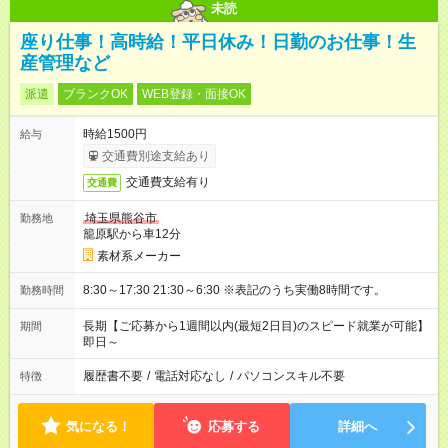
未読
座り仕事！高時給！平日休み！日勤のお仕事！生
産管理など
派遣
ブランクOK
WEB登録・面接OK
時給1500円
給与
交通費別途支給あり
交通費支給有り
交通費
埼玉県熊谷市
勤務地
籠原駅から車12分
素材系メーカー
8:30～17:30 21:30～6:30 ※表記のうち実働8時間です。
勤務時間
長期【ご応募から1週間以内(最短2日目)のスピード就業が可能】
期間
即日～
履歴書不要
/
電話対応なし
/
パソコンスキル不要
特徴
気になる！
応募する
詳細へ