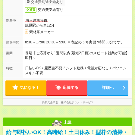
交通費別途支給あり
交通費支給有り
交通費
埼玉県熊谷市
勤務地
籠原駅から車12分
素材系メーカー
8:30～17:00 20:30～5:00 ※表記のうち実働7時間30分です。
勤務時間
長期【ご応募から1週間以内(最短2日目)のスピード就業が可能】
期間
即日～
日払いOK
/
履歴書不要
/
シフト勤務
/
電話対応なし
/
パソコン
特徴
スキル不要
気になる！
応募する
詳細へ
掲載元企業名
株式会社テクノ・サービス
未読
給与即払いOK！高時給！土日休み！型枠の清掃・