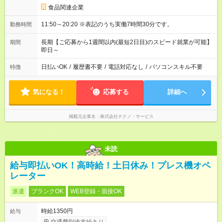
食品関連企業
11:50～20:20 ※表記のうち実働7時間30分です。
勤務時間
長期【ご応募から1週間以内(最短2日目)のスピード就業が可能】
期間
即日～
日払いOK
/
履歴書不要
/
電話対応なし
/
パソコンスキル不要
特徴
気になる！
応募する
詳細へ
掲載元企業名
株式会社テクノ・サービス
未読
給与即払いOK！高時給！土日休み！プレス機オペ
レーター
派遣
ブランクOK
WEB登録・面接OK
時給1350円
給与