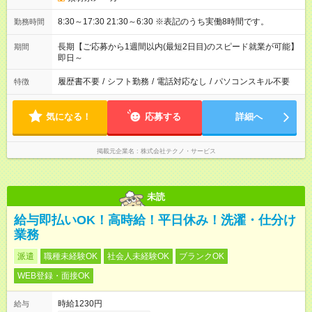
8:30～17:30 21:30～6:30 ※表記のうち実働8時間です。
勤務時間
長期【ご応募から1週間以内(最短2日目)のスピード就業が可能】
期間
即日～
履歴書不要
/
シフト勤務
/
電話対応なし
/
パソコンスキル不要
特徴
気になる！
応募する
詳細へ
掲載元企業名
株式会社テクノ・サービス
未読
給与即払いOK！高時給！平日休み！洗濯・仕分け
業務
派遣
職種未経験OK
社会人未経験OK
ブランクOK
WEB登録・面接OK
時給1230円
給与