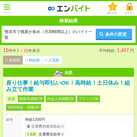
0
メニュー
気になる！
ログイン
検索結果
熊谷市で残業が多め（月20時間以上）のバイト一
条件の変更
覧
15
1,407
件中
1
～
15
件表示
平均時給:
円
新着順
時給順
人気順
未読
座り仕事！給与即払いOK！高時給！土日休み！組
み立て作業
派遣
職種未経験OK
社会人未経験OK
ブランクOK
WEB登録・面接OK
時給1200円
給与
交通費別途支給あり
交通費支給有り
交通費