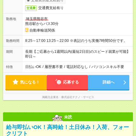
交通費別途支給あり
交通費支給有り
交通費
埼玉県熊谷市
勤務地
熊谷駅からバス30分
自動車輸送関係
8:25～17:00 13:25～22:00 ※表記のうち実働7時間50分です。
勤務時間
長期【ご応募から1週間以内(最短2日目)のスピード就業が可能】
期間
即日～
日払いOK
/
履歴書不要
/
電話対応なし
/
パソコンスキル不要
特徴
気になる！
応募する
詳細へ
掲載元企業名
株式会社テクノ・サービス
未読
給与即払いOK！高時給！土日休み！入荷、フォー
クリフト