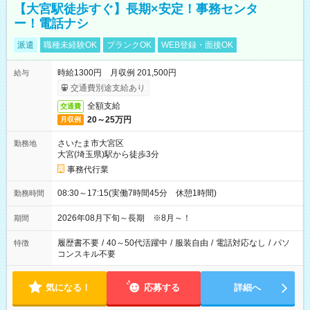
【大宮駅徒歩すぐ】長期×安定！事務センタ
ー！電話ナシ
派遣
職種未経験OK
ブランクOK
WEB登録・面接OK
時給1300円 月収例 201,500円
給与
交通費別途支給あり
全額支給
交通費
20～25万円
月収例
さいたま市大宮区
勤務地
大宮(埼玉県)駅から徒歩3分
事務代行業
08:30～17:15(実働7時間45分 休憩1時間)
勤務時間
2026年08月下旬～長期 ※8月～！
期間
履歴書不要
/
40～50代活躍中
/
服装自由
/
電話対応なし
/
パソ
特徴
コンスキル不要
気になる！
応募する
詳細へ