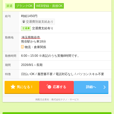
派遣
ブランクOK
WEB登録・面接OK
時給1450円
給与
交通費別途支給あり
交通費支給有り
交通費
埼玉県熊谷市
勤務地
熊谷駅から車18分
物流・倉庫関係
6:00～15:00 ※表記のうち実働8時間です。
勤務時間
2026/9/1～長期
期間
日払いOK
/
履歴書不要
/
電話対応なし
/
パソコンスキル不要
特徴
気になる！
応募する
詳細へ
掲載元企業名
株式会社テクノ・サービス