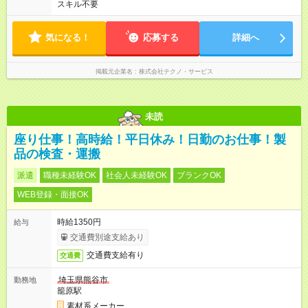
スキル不要
気になる！
応募する
詳細へ
掲載元企業名
株式会社テクノ・サービス
未読
座り仕事！高時給！平日休み！日勤のお仕事！製
品の検査・運搬
派遣
職種未経験OK
社会人未経験OK
ブランクOK
WEB登録・面接OK
時給1350円
給与
交通費別途支給あり
交通費支給有り
交通費
埼玉県熊谷市
勤務地
籠原駅
素材系メーカー