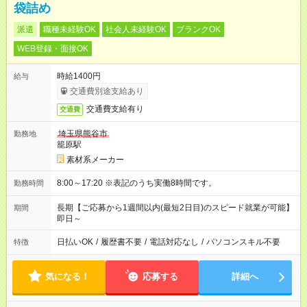
袋詰め
派遣
職種未経験OK
社会人未経験OK
ブランクOK
WEB登録・面接OK
時給1400円
給与
交通費別途支給あり
交通費支給有り
交通費
埼玉県熊谷市
勤務地
籠原駅
素材系メーカー
8:00～17:20 ※表記のうち実働8時間です。
勤務時間
長期【ご応募から1週間以内(最短2日目)のスピード就業が可能】
期間
即日～
日払いOK
/
履歴書不要
/
電話対応なし
/
パソコンスキル不要
特徴
気になる！
応募する
詳細へ