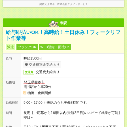
掲載元企業名
株式会社テクノ・サービス
未読
給与即払いOK！高時給！土日休み！フォークリフ
ト作業等
派遣
ブランクOK
WEB登録・面接OK
時給1500円
給与
交通費別途支給あり
交通費支給有り
交通費
埼玉県熊谷市
勤務地
熊谷駅から車20分
物流・倉庫関係
9:00～17:00 ※表記のうち実働7時間です。
勤務時間
長期【ご応募から1週間以内(最短2日目)のスピード就業が可能】
期間
即日～