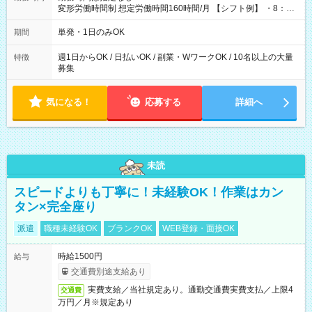
変形労働時間制 想定労働時間160時間/月 【シフト例】 ・8：00
～21：00
単発・1日のみOK
期間
週1日からOK / 日払いOK / 副業・WワークOK / 10名以上の大量
特徴
募集
気になる！
応募する
詳細へ
未読
スピードよりも丁寧に！未経験OK！作業はカン
タン×完全座り
派遣
職種未経験OK
ブランクOK
WEB登録・面接OK
時給1500円
給与
交通費別途支給あり
実費支給／当社規定あり。通勤交通費実費支払／上限4
交通費
万円／月※規定あり