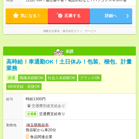
日払いOK
/
履歴書不要
/
電話対応なし
/
パソコンスキル不要
特徴
気になる！
応募する
詳細へ
掲載元企業名
株式会社テクノ・サービス
未読
高時給！車通勤OK！土日休み！包装、梱包、計量
業務
派遣
職種未経験OK
社会人未経験OK
ブランクOK
WEB登録・面接OK
時給1300円
給与
交通費別途支給あり
交通費支給有り
交通費
埼玉県熊谷市
勤務地
熊谷駅から車20分
食品関連企業