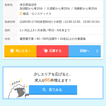
埼玉県加須市
勤務地
加須駅から車10分
/
久喜駅から車20分
/
鴻巣駅から車20分
物流・ロジスティクス
(1)09:00-17:00(休憩60分) ※休憩（12:00-12:50、15:00-15:10）
勤務時間
1ヶ月以上3ヶ月未満／即日～9月末まで
期間
履歴書不要
/
40～50代活躍中
/
10名以上の大量募集
特徴
気になる！
応募する
詳細へ
少しエリアを広げると、
95
求人が
件増えます！
見てみる