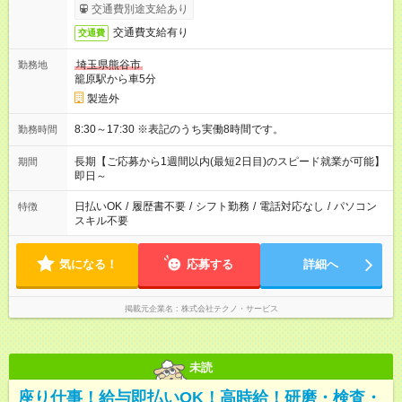
交通費別途支給あり
交通費支給有り
交通費
埼玉県熊谷市
勤務地
籠原駅から車5分
製造外
8:30～17:30 ※表記のうち実働8時間です。
勤務時間
長期【ご応募から1週間以内(最短2日目)のスピード就業が可能】
期間
即日～
日払いOK
/
履歴書不要
/
シフト勤務
/
電話対応なし
/
パソコン
特徴
スキル不要
気になる！
応募する
詳細へ
掲載元企業名
株式会社テクノ・サービス
未読
座り仕事！給与即払いOK！高時給！研磨・検査・