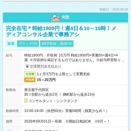
掲載日：2026.08.06
未読
完全在宅＊時給1900円！週4日＆10～16時！メ
ディアコンサル企業で事務アシ
派遣
ブランクOK
WEB登録・面接OK
時給1900円 月収例 15万円 時給1900円×実働5h×週4日×4
給与
週 ※月収例を保証するものではありません。※給与即受取りサ
ービス利用可（利用条件有）
交通費別途支給あり
1ヶ月3万円を上限として実費支給
交通費
15～20万円
月収例
東京都千代田区
勤務地
四ツ谷駅から徒歩2分
/
麹町駅から徒歩13分
コンサルタント・シンクタンク
10:00-16:00（休憩60分）実働5時間（残業少なめ！）
勤務時間
2026年09月01日～長期 ※開始日相談OK ※9月～！
期間