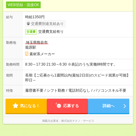
WEB登録・面接OK
時給1350円
給与
交通費別途支給あり
交通費支給有り
交通費
埼玉県熊谷市
勤務地
籠原駅
素材系メーカー
8:30～17:30 21:30～6:30 ※表記のうち実働8時間です。
勤務時間
長期【ご応募から1週間以内(最短2日目)のスピード就業が可能】
期間
即日～
履歴書不要
/
シフト勤務
/
電話対応なし
/
パソコンスキル不要
特徴
気になる！
応募する
詳細へ
掲載元企業名
株式会社テクノ・サービス