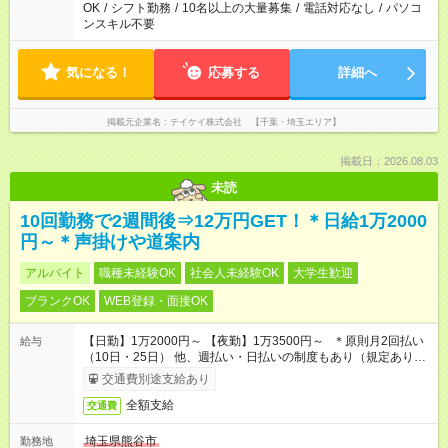
OK
/
シフト勤務
/
10名以上の大量募集
/
電話対応なし
/
パソコ
ンスキル不要
気になる！
応募する
詳細へ
掲載元企業名
テイケイ株式会社 【千葉・埼玉エリア】
掲載日：2026.08.03
未読
10回勤務で2週間後⇒12万円GET！＊日給1万2000
円～＊声掛けや道案内
アルバイト
職種未経験OK
社会人未経験OK
大学生歓迎
ブランクOK
WEB登録・面接OK
【日勤】1万2000円～ 【夜勤】1万3500円～ ＊原則月2回払い
給与
（10日・25日） 他、週払い・日払いの制度もあり（規定あり）
＃日収1万円以上
交通費別途支給あり
全額支給
交通費
埼玉県熊谷市
勤務地