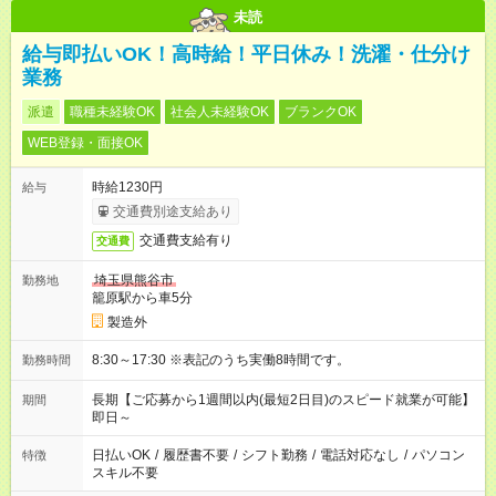
未読
給与即払いOK！高時給！平日休み！洗濯・仕分け
業務
派遣
職種未経験OK
社会人未経験OK
ブランクOK
WEB登録・面接OK
時給1230円
給与
交通費別途支給あり
交通費支給有り
交通費
埼玉県熊谷市
勤務地
籠原駅から車5分
製造外
8:30～17:30 ※表記のうち実働8時間です。
勤務時間
長期【ご応募から1週間以内(最短2日目)のスピード就業が可能】
期間
即日～
日払いOK
/
履歴書不要
/
シフト勤務
/
電話対応なし
/
パソコン
特徴
スキル不要