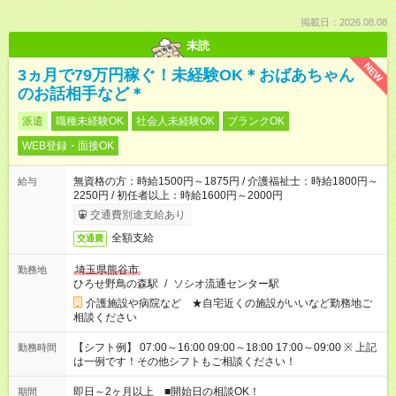
掲載日：2026.08.08
未読
NEW
3ヵ月で79万円稼ぐ！未経験OK＊おばあちゃん
のお話相手など＊
派遣
職種未経験OK
社会人未経験OK
ブランクOK
WEB登録・面接OK
無資格の方：時給1500円～1875円 / 介護福祉士：時給1800円～
給与
2250円 / 初任者以上：時給1600円～2000円
交通費別途支給あり
全額支給
交通費
埼玉県熊谷市
勤務地
ひろせ野鳥の森駅
/
ソシオ流通センター駅
介護施設や病院など ★自宅近くの施設がいいなど勤務地ご
相談ください
【シフト例】 07:00～16:00 09:00～18:00 17:00～09:00 ※ 上記
勤務時間
は一例です！その他シフトもご相談ください！
即日～2ヶ月以上 ■開始日の相談OK！
期間