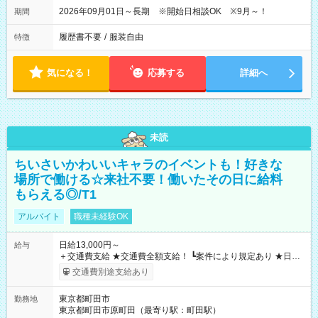
2026年09月01日～長期 ※開始日相談OK ※9月～！
期間
履歴書不要
/
服装自由
特徴
気になる！
応募する
詳細へ
未読
ちいさいかわいいキャラのイベントも！好きな
場所で働ける☆来社不要！働いたその日に給料
もらえる◎/T1
アルバイト
職種未経験OK
日給13,000円～
給与
＋交通費支給 ★交通費全額支給！ ┗案件により規定あり ★日払
いOK！（規定あり） ┗働いたその日に現金GET♪ お仕事後はコ
交通費別途支給あり
ンビニATMから 日払い分を引き落とせます！ 【試用期間】試
用期間なし
東京都町田市
勤務地
東京都町田市原町田（最寄り駅：町田駅）