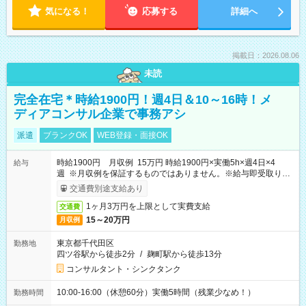
気になる！
応募する
詳細へ
掲載日：2026.08.06
未読
完全在宅＊時給1900円！週4日＆10～16時！メ
ディアコンサル企業で事務アシ
派遣
ブランクOK
WEB登録・面接OK
時給1900円 月収例 15万円 時給1900円×実働5h×週4日×4
給与
週 ※月収例を保証するものではありません。※給与即受取りサ
ービス利用可（利用条件有）
交通費別途支給あり
1ヶ月3万円を上限として実費支給
交通費
15～20万円
月収例
東京都千代田区
勤務地
四ツ谷駅から徒歩2分
/
麹町駅から徒歩13分
コンサルタント・シンクタンク
10:00-16:00（休憩60分）実働5時間（残業少なめ！）
勤務時間