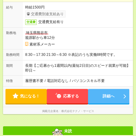
時給1500円
給与
交通費別途支給あり
交通費支給有り
交通費
埼玉県熊谷市
勤務地
籠原駅から車12分
素材系メーカー
8:30～17:30 21:30～6:30 ※表記のうち実働8時間です。
勤務時間
長期【ご応募から1週間以内(最短2日目)のスピード就業が可能】
期間
即日～
履歴書不要
/
電話対応なし
/
パソコンスキル不要
特徴
気になる！
応募する
詳細へ
掲載元企業名
株式会社テクノ・サービス
未読