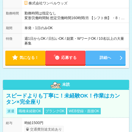
株式会社ワンベルウッズ
勤務時間は指定なし
勤務時間
変形労働時間制 想定労働時間160時間/月 【シフト例】 ・8：00
～21：00
単発・1日のみOK
期間
週1日からOK / 日払いOK / 副業・WワークOK / 10名以上の大量
特徴
募集
気になる！
応募する
詳細へ
未読
スピードよりも丁寧に！未経験OK！作業はカン
タン×完全座り
派遣
職種未経験OK
ブランクOK
WEB登録・面接OK
時給1500円
給与
交通費別途支給あり