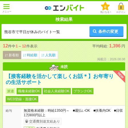
0
メニュー
気になる！
ログイン
検索結果
条件の変更
熊谷市で平日が休みのバイト一覧
12
1,396
件中
1
～
12
件表示
平均時給:
円
新着順
時給順
人気順
掲載日：2026.08.08
未読
NEW
【接客経験を活かして楽しくお話＊】お年寄り
の生活サポート
派遣
職種未経験OK
社会人未経験OK
ブランクOK
WEB登録・面接OK
無資格未経験：時給1350円～ ■週払いOK ■扶養内OK ■日収
給与
1万800円以上
交通費別途支給あり