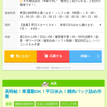
大手物流会社（年齢不問／「無理なく続けられる」と好評の
職場です！）
希望の時間帯を選べます！ ＜シフト例：5時間～＞ 8：00～
勤務時間
13：00 10：00～15：00 13：00～18：00 16：00～21：00 ＜
シフト例：8時間～＞ ・10：00～19：00 ・13：00～22：00 ・
22：00～翌6：00 など！是非ご希望をお聞かせください！
【急募】即日スタートＯＫ！ 単発1日のみから働けます。 ＃
期間
7月～ ＃8月～
週1日からOK
/
日払いOK
/
履歴書不要
/
40～50代活躍中
/
副
特徴
業・WワークOK
/
服装自由
/
シフト勤務
/
電話対応なし
/
パソ
コンスキル不要
気になる！
応募する
詳細へ
掲載元企業名
株式会社マイワーク
未読
高時給！車通勤OK！平日休み！精肉パック詰め作
業
派遣
職種未経験OK
社会人未経験OK
ブランクOK