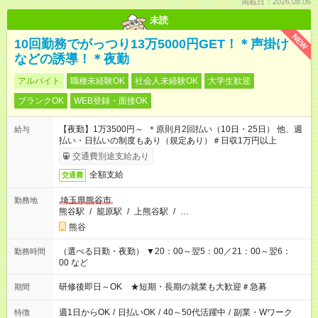
掲載日：2026.08.06
未読
NEW
10回勤務でがっつり13万5000円GET！＊声掛け
などの誘導！＊夜勤
アルバイト
職種未経験OK
社会人未経験OK
大学生歓迎
ブランクOK
WEB登録・面接OK
【夜勤】1万3500円～ ＊原則月2回払い（10日・25日） 他、週
給与
払い・日払いの制度もあり（規定あり）＃日収1万円以上
交通費別途支給あり
全額支給
交通費
埼玉県熊谷市
勤務地
熊谷駅
/
籠原駅
/
上熊谷駅
/
…
熊谷
（選べる日勤・夜勤） ▼20：00～翌5：00／21：00～翌6：
勤務時間
00 など
研修後即日～OK ★短期・長期の就業も大歓迎＃急募
期間
週1日からOK
/
日払いOK
/
40～50代活躍中
/
副業・Wワーク
特徴