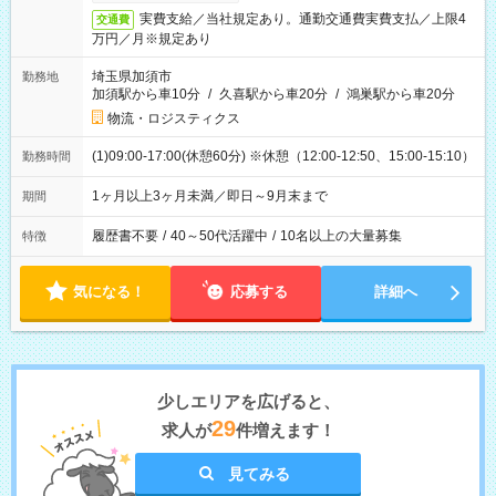
実費支給／当社規定あり。通勤交通費実費支払／上限4
交通費
万円／月※規定あり
埼玉県加須市
勤務地
加須駅から車10分
/
久喜駅から車20分
/
鴻巣駅から車20分
物流・ロジスティクス
(1)09:00-17:00(休憩60分) ※休憩（12:00-12:50、15:00-15:10）
勤務時間
1ヶ月以上3ヶ月未満／即日～9月末まで
期間
履歴書不要
/
40～50代活躍中
/
10名以上の大量募集
特徴
気になる！
応募する
詳細へ
少しエリアを広げると、
29
求人が
件増えます！
見てみる