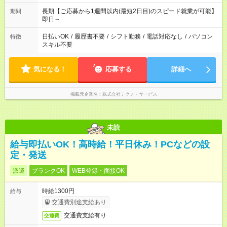
長期【ご応募から1週間以内(最短2日目)のスピード就業が可能】
期間
即日～
日払いOK
/
履歴書不要
/
シフト勤務
/
電話対応なし
/
パソコン
特徴
スキル不要
気になる！
応募する
詳細へ
掲載元企業名
株式会社テクノ・サービス
未読
給与即払いOK！高時給！平日休み！PCなどの設
定・発送
派遣
ブランクOK
WEB登録・面接OK
時給1300円
給与
交通費別途支給あり
交通費支給有り
交通費