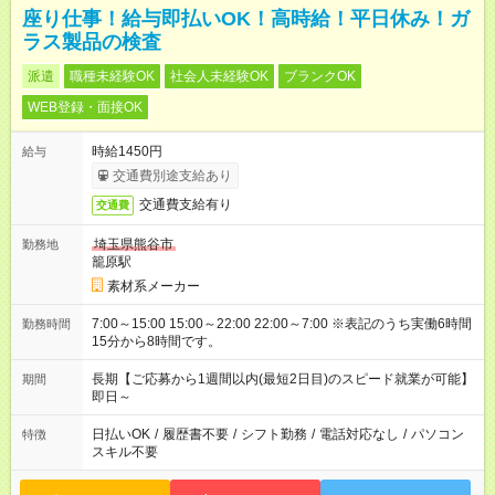
座り仕事！給与即払いOK！高時給！平日休み！ガ
ラス製品の検査
派遣
職種未経験OK
社会人未経験OK
ブランクOK
WEB登録・面接OK
時給1450円
給与
交通費別途支給あり
交通費支給有り
交通費
埼玉県熊谷市
勤務地
籠原駅
素材系メーカー
7:00～15:00 15:00～22:00 22:00～7:00 ※表記のうち実働6時間
勤務時間
15分から8時間です。
長期【ご応募から1週間以内(最短2日目)のスピード就業が可能】
期間
即日～
日払いOK
/
履歴書不要
/
シフト勤務
/
電話対応なし
/
パソコン
特徴
スキル不要