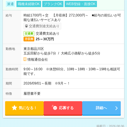
派遣
職種未経験OK
ブランクOK
WEB登録・面接OK
時給1700円＋交 【月収例】272,000円～ ■給与の前払いが可
給与
能な速払いサービスあり
交通費別途支給あり
交通費支給あり
交通費
25～30万円
月収例
東京都品川区
勤務地
五反田駅から徒歩7分
/
大崎広小路駅から徒歩5分
情報通信会社
9:00～16:00 ※休憩60分。10時～18時・10時～19時も相談可
勤務時間
能です。
2026/09/01～長期 ※9月～！
期間
履歴書不要
特徴
気になる！
応募する
詳細へ
掲載日：2026.08.06