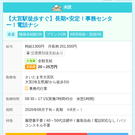
未読
【大宮駅徒歩すぐ】長期×安定！事務センタ
ー！電話ナシ
派遣
職種未経験OK
ブランクOK
WEB登録・面接OK
時給1300円 月収例 201,500円
給与
交通費別途支給あり
全額支給
交通費
20～25万円
月収例
さいたま市大宮区
勤務地
大宮(埼玉県)駅から徒歩3分
事務代行業
08:30～17:15(実働7時間45分 休憩1時間)
勤務時間
2026年08月下旬～長期 ※8月～！
期間
履歴書不要
/
40～50代活躍中
/
服装自由
/
電話対応なし
/
パソ
特徴
コンスキル不要