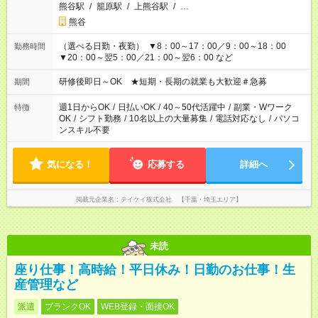
熊谷駅
/
籠原駅
/
上熊谷駅
/
…
熊谷
（選べる日勤・夜勤） ▼8：00～17：00／9：00～18：00
勤務時間
▼20：00～翌5：00／21：00～翌6：00 など
研修後即日～OK ★短期・長期の就業も大歓迎＃急募
期間
週1日からOK
/
日払いOK
/
40～50代活躍中
/
副業・Wワーク
特徴
OK
/
シフト勤務
/
10名以上の大量募集
/
電話対応なし
/
パソコ
ンスキル不要
気になる！
応募する
詳細へ
掲載元企業名
テイケイ株式会社 【千葉・埼玉エリア】
未読
座り仕事！高時給！平日休み！日勤のお仕事！生
産管理など
派遣
ブランクOK
WEB登録・面接OK