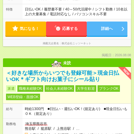
日払いOK
/
履歴書不要
/
40～50代活躍中
/
シフト勤務
/
10名以
特徴
上の大量募集
/
電話対応なし
/
パソコンスキル不要
気になる！
応募する
詳細へ
掲載元企業名
株式会社ニッソーネット
掲載日：2026.08.08
未読
NEW
＜好きな場所からいつでも登録可能＞現金日払
いOK＊ギフト向けお菓子にシール貼り
派遣
職種未経験OK
社会人未経験OK
大学生歓迎
ブランクOK
WEB登録・面接OK
時給1300円 ■日払い・週払いOK！(規定あり) ■現金日払いも
給与
ＯＫ（規定あり）
埼玉県熊谷市
勤務地
熊谷駅
/
籠原駅
/
上熊谷駅
/
…