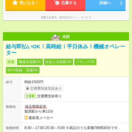
気になる！
応募する
詳細へ
掲載元企業名
株式会社テクノ・サービス
未読
給与即払いOK！高時給！平日休み！機械オペレー
ター
派遣
職種未経験OK
社会人未経験OK
ブランクOK
WEB登録・面接OK
時給1500円
給与
交通費別途支給あり
交通費支給有り
交通費
埼玉県熊谷市
勤務地
籠原駅から車12分
素材系メーカー
8:30～17:00 20:30～5:00 ※表記のうち実働7時間30分です。
勤務時間