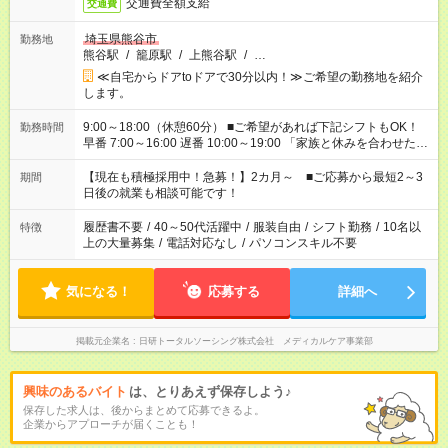
交通費全額支給
交通費
埼玉県熊谷市
勤務地
熊谷駅
/
籠原駅
/
上熊谷駅
/
…
≪自宅からドアtoドアで30分以内！≫ご希望の勤務地を紹介
します。
9:00～18:00（休憩60分） ■ご希望があれば下記シフトもOK！
勤務時間
早番 7:00～16:00 遅番 10:00～19:00 「家族と休みを合わせた
い」 「余裕を持って夕飯の準備がしたい」 「できれば残業はし
たくない」 など、ご希望を教えてくださいね。 ※Wワーク希望
【現在も積極採用中！急募！】2カ月～ ■ご応募から最短2～3
期間
の方へ 今ご覧のお仕事で希望する勤務時間と、もう1つのお仕事
日後の就業も相談可能です！
の勤務時間。 合計で週40時間を超える場合は応募できません。
履歴書不要
/
40～50代活躍中
/
服装自由
/
シフト勤務
/
10名以
特徴
上の大量募集
/
電話対応なし
/
パソコンスキル不要
気になる！
応募する
詳細へ
掲載元企業名
日研トータルソーシング株式会社 メディカルケア事業部
興味のあるバイト
は、とりあえず保存しよう♪
保存した求人は、後からまとめて応募できるよ。
企業からアプローチが届くことも！