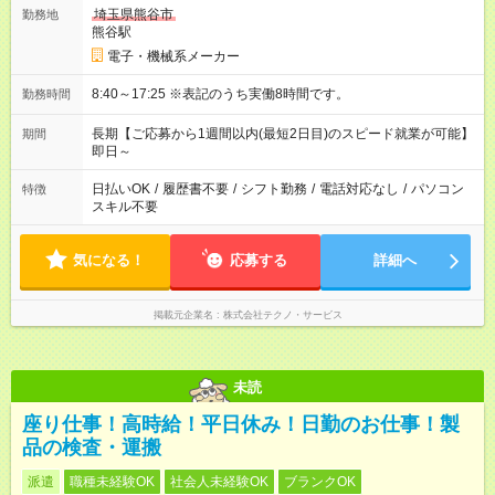
埼玉県熊谷市
勤務地
熊谷駅
電子・機械系メーカー
8:40～17:25 ※表記のうち実働8時間です。
勤務時間
長期【ご応募から1週間以内(最短2日目)のスピード就業が可能】
期間
即日～
日払いOK
/
履歴書不要
/
シフト勤務
/
電話対応なし
/
パソコン
特徴
スキル不要
気になる！
応募する
詳細へ
掲載元企業名
株式会社テクノ・サービス
未読
座り仕事！高時給！平日休み！日勤のお仕事！製
品の検査・運搬
派遣
職種未経験OK
社会人未経験OK
ブランクOK