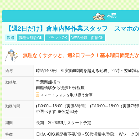
未読
【週2日だけ】倉庫内軽作業スタッフ スマホ
派遣
職種未経験OK
ブランクOK
WEB登録・面接OK
無理なくサクッと、週2日ワーク！基本曜日固定だ
時給1400円 ※実働8時間を超える勤務、22時～翌5時勤
給与
千葉県船橋市
勤務地
南船橋駅から徒歩10分程度
スマートフォンを取り扱う倉庫
(1)9:00～18:00（実働8時間） (2)10:00～18:00（実働7
勤務時間
帯選べます ※休憩60分
長期 2026年9月スタート予定
期間
日払いOK
/
履歴書不要
/
40～50代活躍中
/
副業・WワークO
特徴