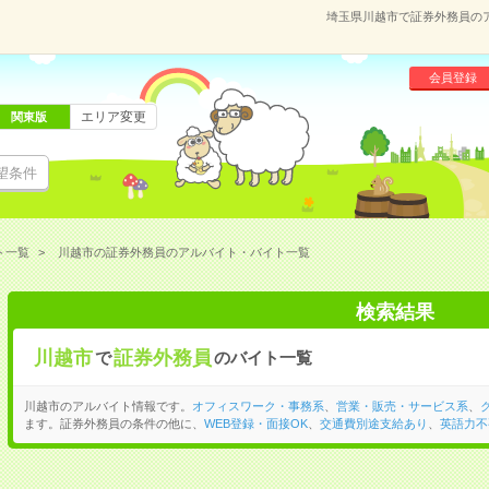
埼玉県川越市で証券外務員の
会員登録
エリア変更
関東版
望条件
ト一覧
川越市の証券外務員のアルバイト・バイト一覧
検索結果
川越市
証券外務員
で
のバイト一覧
川越市のアルバイト情報です。
オフィスワーク・事務系
、
営業・販売・サービス系
、
ます。証券外務員の条件の他に、
WEB登録・面接OK
、
交通費別途支給あり
、
英語力不