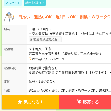
アルバイト
職種未経験OK
日払い・週払いOK！週1日～OK！副業・WワークO
日給13,000円～
給与
＋交通費支給 ★交通費全額支給！ ┗案件により規定あり
交通費別途支給あり
東京都八王子市
勤務地
東京都八王子市明神町（最寄り駅：京王八王子駅）
株式会社ワンベルウッズ
勤務時間は指定なし
勤務時間
変形労働時間制 想定労働時間160時間/月 【シフト例】 ・8
単発・1日のみOK
期間
週1日からOK / 日払いOK / 副業・WワークOK / 10名
特徴
気になる！
応募する