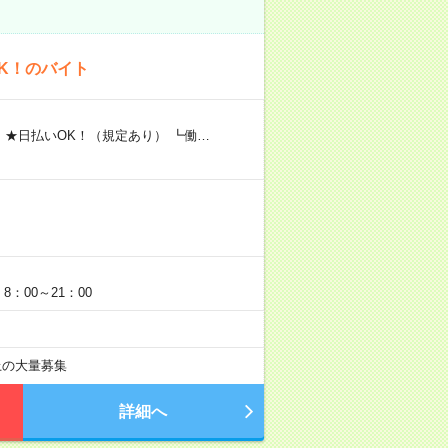
K！のバイト
 ★日払いOK！（規定あり） ┗働…
：00～21：00
以上の大量募集
詳細へ