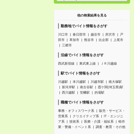
他の検索結果を見る
勤務地でバイト情報をさがす
川口市
春日部市
越谷市
所沢市
戸
田市
草加市
熊谷市
比企郡
上尾市
三郷市
沿線でバイト情報をさがす
西武新宿線
東武東上線
ＪＲ川越線
駅でバイト情報をさがす
川越駅
本川越駅
川越市駅
南大塚駅
新河岸駅
南古谷駅
霞ケ関(埼玉県)駅
西川越駅
笠幡駅
的場駅
職種でバイト情報をさがす
事務・オフィスワーク系
販売・サービス・
営業系
クリエイティブ系
IT・エンジニ
ア系
技術系
医療・介護・福祉系
軽作
業・警備・イベント系
調査・教育・その他