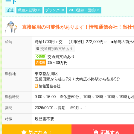
ート
派遣
職種未経験OK
ブランクOK
WEB登録・面接OK
直接雇用の可能性があります！情報通信会社！当社
時給1700円＋交 【月収例】272,000円～ ■給与の
給与
交通費別途支給あり
交通費支給あり
交通費
25～30万円
月収例
東京都品川区
勤務地
五反田駅から徒歩7分
/
大崎広小路駅から徒歩5分
情報通信会社
9:00～16:00 ※休憩60分。10時～18時・10時～19時
勤務時間
2026/09/01～長期 ※9月～！
期間
履歴書不要
特徴
気になる！
応募する