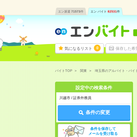
エン派遣
71573
件
エン バイト
82531
件
0
気になるリスト
保存した希
バイトTOP
関東
埼玉県のアルバイト・バイ
設定中の検索条件
川越市 / 証券外務員
条件の変更
条件を保存して
メールを受け取る