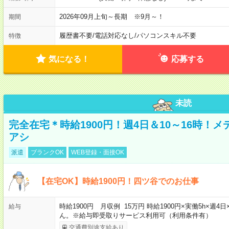
2026年09月上旬～長期 ※9月～！
期間
履歴書不要
/
電話対応なし
/
パソコンスキル不要
特徴
気になる！
応募する
未読
完全在宅＊時給1900円！週4日＆10～16時！
アシ
派遣
ブランクOK
WEB登録・面接OK
【在宅OK】時給1900円！四ツ谷でのお仕事
時給1900円 月収例 15万円 時給1900円×実働5h×
給与
ん。※給与即受取りサービス利用可（利用条件有）
交通費別途支給あり